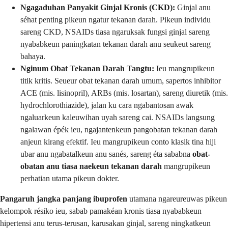
Ngagaduhan Panyakit Ginjal Kronis (CKD):
Ginjal anu
séhat penting pikeun ngatur tekanan darah. Pikeun individu
sareng CKD, NSAIDs tiasa ngaruksak fungsi ginjal sareng
nyababkeun paningkatan tekanan darah anu seukeut sareng
bahaya.
Nginum Obat Tekanan Darah Tangtu:
Ieu mangrupikeun
titik kritis. Seueur obat tekanan darah umum, sapertos inhibitor
ACE (mis. lisinopril), ARBs (mis. losartan), sareng diuretik (mis.
hydrochlorothiazide), jalan ku cara ngabantosan awak
ngaluarkeun kaleuwihan uyah sareng cai. NSAIDs langsung
ngalawan épék ieu, ngajantenkeun pangobatan tekanan darah
anjeun kirang efektif. Ieu mangrupikeun conto klasik tina hiji
ubar anu ngabatalkeun anu sanés, sareng éta sababna
obat-
obatan anu tiasa naekeun tekanan darah
mangrupikeun
perhatian utama pikeun dokter.
Pangaruh jangka panjang ibuprofen
utamana ngareureuwas pikeun
kelompok résiko ieu, sabab pamakéan kronis tiasa nyababkeun
hipertensi anu terus-terusan, karusakan ginjal, sareng ningkatkeun