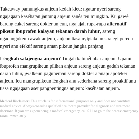
Takeaway pamungkas anjeun kedah kieu: ngatur nyeri sareng
ngajagaan kaséhatan jantung anjeun sanés teu mungkin. Ku gawé
bareng caket sareng dokter anjeun, ngajajah rupa-rupa
alternatif
pikeun ibuprofen kalayan tekanan darah luhur
, sareng
ngadangukeun awak anjeun, anjeun tiasa nyiptakeun strategi pereda
nyeri anu efektif sareng aman pikeun jangka panjang.
Léngkah salajengna anjeun?
Tingali kabinét ubar anjeun. Upami
ibuprofen mangrupikeun pilihan anjeun sareng anjeun gaduh tekanan
darah luhur, jwalkeun paguneman sareng dokter atanapi apoteker
anjeun. Ieu mangrupikeun léngkah anu sederhana sareng proaktif anu
tiasa ngajagaan aset pangpentingna anjeun: kaséhatan anjeun.
Medical Disclaimer:
This article is for informational purposes only and does not constitute
medical advice. Always consult a qualified healthcare provider for diagnosis and treatment
decisions. If you are experiencing a medical emergency, call 911 or go to the nearest emergency
room immediately.