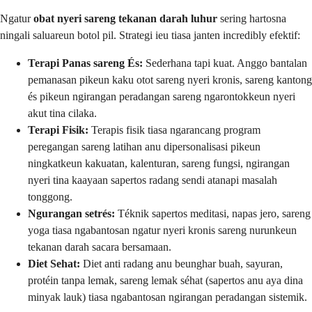
Ngatur
obat nyeri sareng tekanan darah luhur
sering hartosna
ningali saluareun botol pil. Strategi ieu tiasa janten incredibly efektif:
Terapi Panas sareng És:
Sederhana tapi kuat. Anggo bantalan
pemanasan pikeun kaku otot sareng nyeri kronis, sareng kantong
és pikeun ngirangan peradangan sareng ngarontokkeun nyeri
akut tina cilaka.
Terapi Fisik:
Terapis fisik tiasa ngarancang program
peregangan sareng latihan anu dipersonalisasi pikeun
ningkatkeun kakuatan, kalenturan, sareng fungsi, ngirangan
nyeri tina kaayaan sapertos radang sendi atanapi masalah
tonggong.
Ngurangan setrés:
Téknik sapertos meditasi, napas jero, sareng
yoga tiasa ngabantosan ngatur nyeri kronis sareng nurunkeun
tekanan darah sacara bersamaan.
Diet Sehat:
Diet anti radang anu beunghar buah, sayuran,
protéin tanpa lemak, sareng lemak séhat (sapertos anu aya dina
minyak lauk) tiasa ngabantosan ngirangan peradangan sistemik.