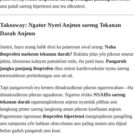
anu patali sareng hipertensi anu teu dikontrol.
Takeaway: Ngatur Nyeri Anjeun sareng Tekanan
Darah Anjeun
Janten, hayu urang balik deui ka patarosan awal urang:
Naha
ibuprofen naekeun tekanan darah?
Buktina jelas yén pikeun seueur
jalma, khususna kalayan pamakéan rutin, éta pasti tiasa.
Pangaruh
jangka panjang ibuprofen
dina sistem kardiovaskular nyata sareng
merenahkeun pertimbangan anu ati-ati.
Tapi pangaweruh ieu henteu dimaksudkeun pikeun ngareuwahan—éta
dimaksudkeun pikeun nguatkeun. Ngartos résiko
NSAIDs sareng
tekanan darah
ngamungkinkeun anjeun nyandak pilihan anu
langkung pinter sareng langkung aman pikeun kaséhatan anjeun.
Paguneman ngeunaan
ibuprofen hipertensi
mangrupikeun pangéling
anu sampurna yén bahkan obat-obatan anu paling umum anu dijual
bebas gaduh pangaruh anu kuat.