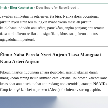
Imah
Blog Kaséhatan
Does Ibuprofen Raise Blood Pressure
Jawaban singketna nyaéta enya, éta bisa. Nalika dosis occasional
pikeun nyeri sirah teu mungkin nyababkeun masalah pikeun
kalolobaan individu anu séhat, pamakéan jangka panjang anu teratur
tiasa nimbulkeun résiko anu signifikan, khususna pikeun anu tos
ngagaduhan hipertensi.
Élmu: Naha Pereda Nyeri Anjeun Tiasa Mangpaat
Kana Arteri Anjeun
Pikeun ngartos hubungan antara ibuprofen sareng tekanan darah,
urang kedah terang heula kumaha cara kerjana. Ibuprofen kalebet kana
kelas obat anu disebut obat anti radang non-steroidal, atanapi
NSAIDs
.
Grup ieu ogé kalebet naproxen (Aleve), diclofenac, sareng aspirin.