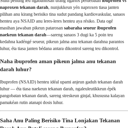
Studi penting ieu ngabantosan urang ngartos perdebatan
ibuprofen vs
naproxen tekanan darah
, nunjukkeun yén naproxen tiasa janten
pilihan anu kirang berisiko tina sudut pandang kardiovaskular, sanaos
henteu aya NSAID anu leres-leres henteu aya résiko. Data ogé
masihan jawaban pikeun patarosan
sabaraha seueur ibuprofen
naekeun tekanan darah
—sareng sanaos 3 dugi ka 5 poin teu
kedahna kadéngé seueur, pikeun jalma anu tekanan darahna parantos
luhur, éta tiasa janten bédana antara dikontrol sareng teu dikontrol.
Naha ibuprofen aman pikeun jalma anu tekanan
darah luhur?
Ibuprofen (NSAID) henteu idéal upami anjeun gaduh tekanan darah
luhur — éta tiasa naekeun tekanan darah, ngaleuleutikkeun épék
pangobatan tekanan darah, sareng streskeun ginjal, khususna kalayan
pamakéan rutin atanapi dosis luhur.
Saha Anu Paling Berisiko Tina Lonjakan Tekanan