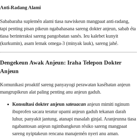
Anti-Radang Alami
Sababaraha suplemén alami tiasa nawiskeun mangpaat anti-radang,
tapi penting pisan pikeun ngabahasana sareng dokter anjeun, sabab éta
tiasa berinteraksi sareng pangobatan sanés. Ieu kalebet kunyit
(kurkumin), asam lemak omega-3 (minyak lauk), sareng jahé.
Dengekeun Awak Anjeun: Iraha Telepon Dokter
Anjeun
Komunikasi proaktif sareng panyayogi perawatan kaséhatan anjeun
mangrupikeun alat paling penting anu anjeun gaduh.
Konsultasi dokter anjeun
sateuacan
anjeun mimiti nginum
ibuprofen sacara teratur upami anjeun gaduh tekanan darah
luhur, panyakit jantung, atanapi masalah ginjal. Aranjeunna tiasa
ngabantosan anjeun ngimbangkeun résiko sareng mangpaat
sareng nyiptakeun rencana manajemén nyeri anu aman.