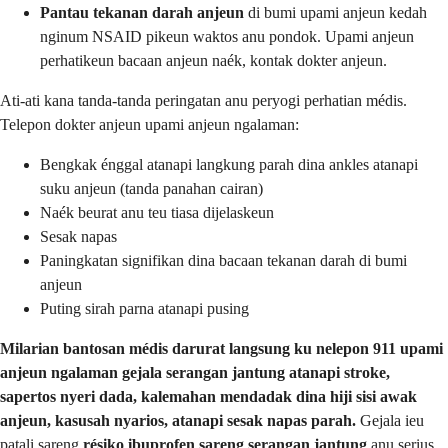
Pantau tekanan darah anjeun
di bumi upami anjeun kedah
nginum NSAID pikeun waktos anu pondok. Upami anjeun
perhatikeun bacaan anjeun naék, kontak dokter anjeun.
Ati-ati kana tanda-tanda peringatan anu peryogi perhatian médis.
Telepon dokter anjeun upami anjeun ngalaman:
Bengkak énggal atanapi langkung parah dina ankles atanapi
suku anjeun (tanda panahan cairan)
Naék beurat anu teu tiasa dijelaskeun
Sesak napas
Paningkatan signifikan dina bacaan tekanan darah di bumi
anjeun
Puting sirah parna atanapi pusing
Milarian bantosan médis darurat langsung ku nelepon 911 upami
anjeun ngalaman gejala serangan jantung atanapi stroke,
sapertos nyeri dada, kalemahan mendadak dina hiji sisi awak
anjeun, kasusah nyarios, atanapi sesak napas parah.
Gejala ieu
patali sareng
résiko ibuprofen sareng serangan jantung
anu serius