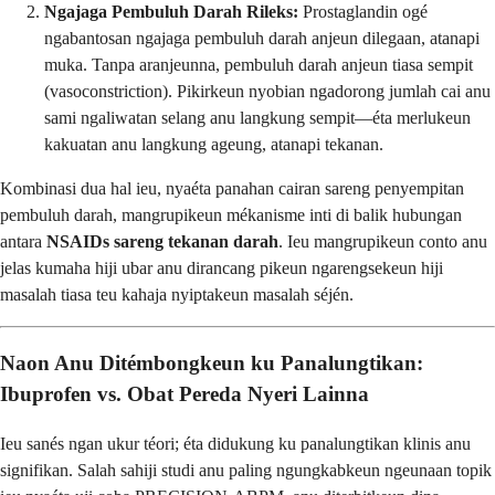
Ngajaga Pembuluh Darah Rileks:
Prostaglandin ogé
ngabantosan ngajaga pembuluh darah anjeun dilegaan, atanapi
muka. Tanpa aranjeunna, pembuluh darah anjeun tiasa sempit
(vasoconstriction). Pikirkeun nyobian ngadorong jumlah cai anu
sami ngaliwatan selang anu langkung sempit—éta merlukeun
kakuatan anu langkung ageung, atanapi tekanan.
Kombinasi dua hal ieu, nyaéta panahan cairan sareng penyempitan
pembuluh darah, mangrupikeun mékanisme inti di balik hubungan
antara
NSAIDs sareng tekanan darah
. Ieu mangrupikeun conto anu
jelas kumaha hiji ubar anu dirancang pikeun ngarengsekeun hiji
masalah tiasa teu kahaja nyiptakeun masalah séjén.
Naon Anu Ditémbongkeun ku Panalungtikan:
Ibuprofen vs. Obat Pereda Nyeri Lainna
Ieu sanés ngan ukur téori; éta didukung ku panalungtikan klinis anu
signifikan. Salah sahiji studi anu paling ngungkabkeun ngeunaan topik