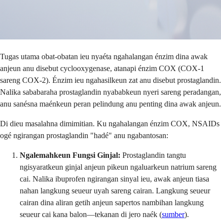
Tugas utama obat-obatan ieu nyaéta ngahalangan énzim dina awak
anjeun anu disebut cyclooxygenase, atanapi énzim COX (COX-1
sareng COX-2). Énzim ieu ngahasilkeun zat anu disebut prostaglandin.
Nalika sababaraha prostaglandin nyababkeun nyeri sareng peradangan,
anu sanésna maénkeun peran pelindung anu penting dina awak anjeun.
Di dieu masalahna dimimitian. Ku ngahalangan énzim COX, NSAIDs
ogé ngirangan prostaglandin "hadé" anu ngabantosan:
Ngalemahkeun Fungsi Ginjal:
Prostaglandin tangtu
ngisyaratkeun ginjal anjeun pikeun ngaluarkeun natrium sareng
cai. Nalika ibuprofen ngirangan sinyal ieu, awak anjeun tiasa
nahan langkung seueur uyah sareng cairan. Langkung seueur
cairan dina aliran getih anjeun sapertos nambihan langkung
seueur cai kana balon—tekanan di jero naék (
sumber
).