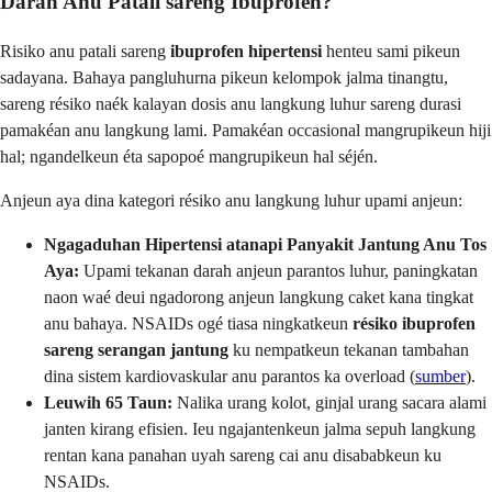
Darah Anu Patali sareng Ibuprofen?
Risiko anu patali sareng
ibuprofen hipertensi
henteu sami pikeun
sadayana. Bahaya pangluhurna pikeun kelompok jalma tinangtu,
sareng résiko naék kalayan dosis anu langkung luhur sareng durasi
pamakéan anu langkung lami. Pamakéan occasional mangrupikeun hiji
hal; ngandelkeun éta sapopoé mangrupikeun hal séjén.
Anjeun aya dina kategori résiko anu langkung luhur upami anjeun:
Ngagaduhan Hipertensi atanapi Panyakit Jantung Anu Tos
Aya:
Upami tekanan darah anjeun parantos luhur, paningkatan
naon waé deui ngadorong anjeun langkung caket kana tingkat
anu bahaya. NSAIDs ogé tiasa ningkatkeun
résiko ibuprofen
sareng serangan jantung
ku nempatkeun tekanan tambahan
dina sistem kardiovaskular anu parantos ka overload (
sumber
).
Leuwih 65 Taun:
Nalika urang kolot, ginjal urang sacara alami
janten kirang efisien. Ieu ngajantenkeun jalma sepuh langkung
rentan kana panahan uyah sareng cai anu disababkeun ku
NSAIDs.