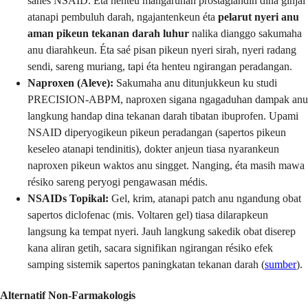
sanés NSAID. Éta henteu mangaruhan prostaglandin dina ginjal
atanapi pembuluh darah, ngajantenkeun éta
pelarut nyeri anu
aman pikeun tekanan darah luhur
nalika dianggo sakumaha
anu diarahkeun. Éta saé pisan pikeun nyeri sirah, nyeri radang
sendi, sareng muriang, tapi éta henteu ngirangan peradangan.
Naproxen (Aleve):
Sakumaha anu ditunjukkeun ku studi
PRECISION-ABPM, naproxen sigana ngagaduhan dampak anu
langkung handap dina tekanan darah tibatan ibuprofen. Upami
NSAID diperyogikeun pikeun peradangan (sapertos pikeun
keseleo atanapi tendinitis), dokter anjeun tiasa nyarankeun
naproxen pikeun waktos anu singget. Nanging, éta masih mawa
résiko sareng peryogi pengawasan médis.
NSAIDs Topikal:
Gel, krim, atanapi patch anu ngandung obat
sapertos diclofenac (mis. Voltaren gel) tiasa dilarapkeun
langsung ka tempat nyeri. Jauh langkung sakedik obat diserep
kana aliran getih, sacara signifikan ngirangan résiko efek
samping sistemik sapertos paningkatan tekanan darah (
sumber
).
Alternatif Non-Farmakologis