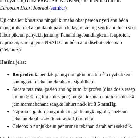
ieu nyaéta uji coba PRECISION-ABPM, anu diterbitkeun dina
European Heart Journal
(
sumber
).
Uji coba ieu khususna ningali kumaha obat pereda nyeri anu béda
mangaruhan tekanan darah pasien kalayan radang sendi anu tos résiko
luhur pikeun panyakit jantung. Panaliti ngabandingkeun ibuprofen,
naproxen, sareng jenis NSAID anu béda anu disebut celecoxib
(Celebrex).
Hasilna jelas:
Ibuprofen
kapendak paling mungkin tina tilu éta nyababkeun
paningkatan tekanan darah anu signifikan.
Sacara rata-rata, pasien anu nginum ibuprofen (dina dosis resep
umum 600 mg tilu kali sapoé) ningali tekanan darah sistolik 24
jam maranéhanana (angka luhur) naék ku
3,5 mmHg
.
Naproxen gaduh pangaruh anu jauh langkung alit, naekeun
tekanan darah sistolik rata-rata 1,0 mmHg.
Celecoxib nunjukkeun penurunan tekanan darah anu sakedik.