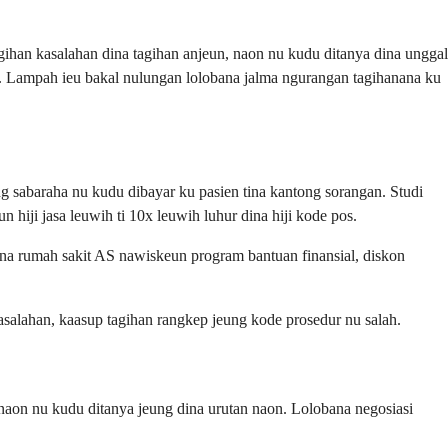
gihan kasalahan dina tagihan anjeun, naon nu kudu ditanya dina unggal
al. Lampah ieu bakal nulungan lolobana jalma ngurangan tagihanana ku
g sabaraha nu kudu dibayar ku pasien tina kantong sorangan. Studi
 hiji jasa leuwih ti 10x leuwih luhur dina hiji kode pos.
na rumah sakit AS nawiskeun program bantuan finansial, diskon
alahan, kaasup tagihan rangkep jeung kode prosedur nu salah.
naon nu kudu ditanya jeung dina urutan naon. Lolobana negosiasi