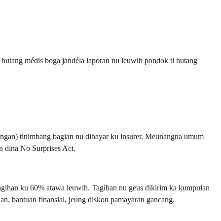
a hutang médis boga jandéla laporan nu leuwih pondok ti hutang
jaringan) tinimbang bagian nu dibayar ku insurer. Meunangna umum
n dina No Surprises Act.
tagihan ku 60% atawa leuwih. Tagihan nu geus dikirim ka kumpulan
n, bantuan finansial, jeung diskon pamayaran gancang.