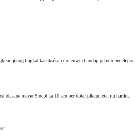
ngkeun jeung tingkat kasuksésan nu leuwih handap pikeun penelepon
i biasana mayar 5 nepi ka 10 sen per dolar pikeun eta, nu hartina
yar