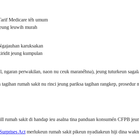
Tarif Medicare téh umum
jeung leuwih murah
Ngajauhan karuksakan
kiridit jeung kumpulan
l, ngaran perwakilan, naon nu ceuk maranéhna), jeung tuturkeun sagala 
agihan rumah sakit nu rinci jeung pariksa tagihan rangkep, prosedur n
ll rumah sakit di handap ieu asalna tina panduan konsumén CFPB jeung
Surprises Act
merlukeun rumah sakit pikeun nyadiakeun hiji dina wak