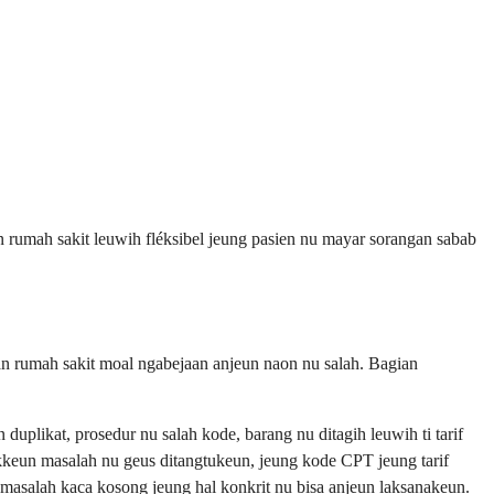
 rumah sakit leuwih fléksibel jeung pasien nu mayar sorangan sabab
an rumah sakit moal ngabejaan anjeun naon nu salah. Bagian
uplikat, prosedur nu salah kode, barang nu ditagih leuwih ti tarif
kkeun masalah nu geus ditangtukeun, jeung kode CPT jeung tarif
masalah kaca kosong jeung hal konkrit nu bisa anjeun laksanakeun.