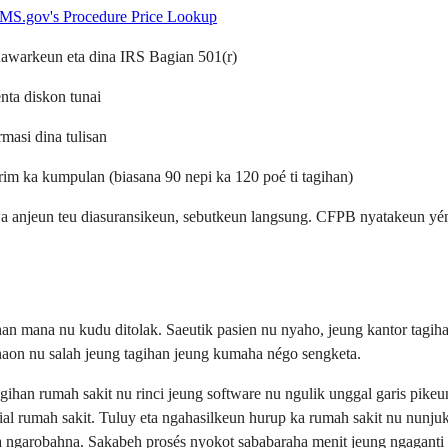
MS.gov's Procedure Price Lookup
 nawarkeun eta dina IRS Bagian 501(r)
nta diskon tunai
rmasi dina tulisan
rim ka kumpulan (biasana 90 nepi ka 120 poé ti tagihan)
wa anjeun teu diasuransikeun, sebutkeun langsung. CFPB nyatakeun yén
an mana nu kudu ditolak. Saeutik pasien nu nyaho, jeung kantor tagih
naon nu salah jeung tagihan jeung kumaha négo sengketa.
an rumah sakit nu rinci jeung software nu ngulik unggal garis pikeun d
al rumah sakit. Tuluy eta ngahasilkeun hurup ka rumah sakit nu nunju
a ngarobahna. Sakabeh prosés nyokot sababaraha menit jeung ngaganti 