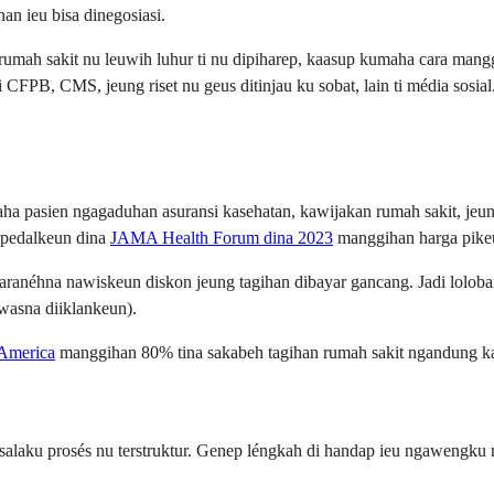
an ieu bisa dinegosiasi.
 rumah sakit nu leuwih luhur ti nu dipiharep, kaasup kumaha cara mang
 CFPB, CMS, jeung riset nu geus ditinjau ku sobat, lain ti média sosi
ha pasien ngagaduhan asuransi kasehatan, kawijakan rumah sakit, jeun
dipedalkeun dina
JAMA Health Forum dina 2023
manggihan harga pikeun
ranéhna nawiskeun diskon jeung tagihan dibayar gancang. Jadi loloba
wasna diiklankeun).
 America
manggihan 80% tina sakabeh tagihan rumah sakit ngandung kas
salaku prosés nu terstruktur. Genep léngkah di handap ieu ngawengku 