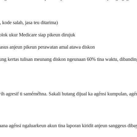
kode salah, jasa teu ditarima)
tolok ukur Medicare siap pikeun dirujuk
kasus anjeun pikeun perawatan amal atawa diskon
jeung kertas tulisan meunang diskon ngeunaan 60% tina waktu, dibandi
h agresif ti saméméhna. Sakali hutang dijual ka agénsi kumpulan, agéns
na agénsi ngaluarkeun akun tina laporan kiridit anjeun sanggeus diba