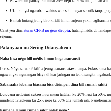
Nawarkeun pamayaran tunai 25% nepi ka 50% tina jumlah asli
Ulah kungsi ngarobah waktos wates ku mayar saeutik tanpa perja
Bantah hutang jeung biro kiridit lamun anjeun yakin tagihanana 
Catet yén dina
aturan CFPB nu geus diropéa
, hutang médis di handape
séjénna.
Patanyaan nu Sering Ditanyakeun
Naha bisa négo bill médis lamun boga asuransi?
Leres. Négo sarua efektifna jeung asuransi atawa tanpa. Fokus kana b
ngawengku ngurangan biaya di luar jaringan nu teu disangka, ngaluarke
Sabaraaha loba nu biasana bisa disimpen dina bill rumah sakit?
Lolobana negosiasi suksés ngurangan tagihan ku 20% nepi ka 50%, nur
mindeng nyiapkeun ku 25% nepi ka 50% tina jumlah asli. Panghematan
Kumaha lamun rumah sakit nolak négo?