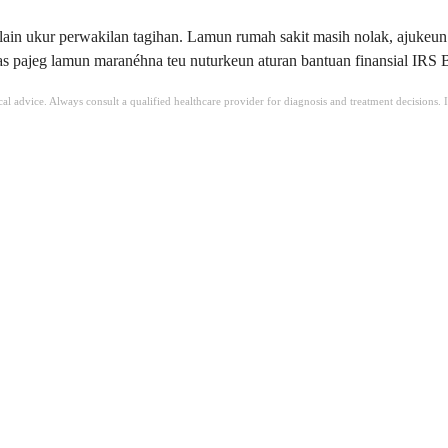
 lain ukur perwakilan tagihan. Lamun rumah sakit masih nolak, ajuke
as pajeg lamun maranéhna teu nuturkeun aturan bantuan finansial IRS B
ical advice. Always consult a qualified healthcare provider for diagnosis and treatment decisions