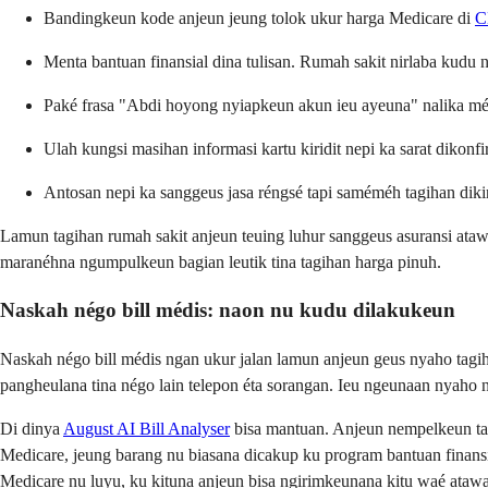
Bandingkeun kode anjeun jeung tolok ukur harga Medicare di
C
Menta bantuan finansial dina tulisan. Rumah sakit nirlaba kudu
Paké frasa "Abdi hoyong nyiapkeun akun ieu ayeuna" nalika mé
Ulah kungsi masihan informasi kartu kiridit nepi ka sarat dikonfi
Antosan nepi ka sanggeus jasa réngsé tapi saméméh tagihan diki
Lamun tagihan rumah sakit anjeun teuing luhur sanggeus asuransi ata
maranéhna ngumpulkeun bagian leutik tina tagihan harga pinuh.
Naskah négo bill médis: naon nu kudu dilakukeun
Naskah négo bill médis ngan ukur jalan lamun anjeun geus nyaho tagih
pangheulana tina négo lain telepon éta sorangan. Ieu ngeunaan nyaho 
Di dinya
August AI Bill Analyser
bisa mantuan. Anjeun nempelkeun tagih
Medicare, jeung barang nu biasana dicakup ku program bantuan finansi
Medicare nu luyu, ku kituna anjeun bisa ngirimkeunana kitu waé ataw