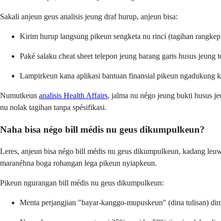
Sakali anjeun geus analisis jeung draf hurup, anjeun bisa:
Kirim hurup langsung pikeun sengketa nu rinci (tagihan rangkep, 
Paké salaku cheat sheet telepon jeung barang garis husus jeung 
Lampirkeun kana aplikasi bantuan finansial pikeun ngadukung 
Numutkeun
analisis Health Affairs
, jalma nu négo jeung bukti husus 
nu nolak tagihan tanpa spésifikasi.
Naha bisa négo bill médis nu geus dikumpulkeun?
Leres, anjeun bisa négo bill médis nu geus dikumpulkeun, kadang leuwi
maranéhna boga rohangan lega pikeun nyiapkeun.
Pikeun ngurangan bill médis nu geus dikumpulkeun:
Menta perjangjian "bayar-kanggo-mupuskeun" (dina tulisan) dima