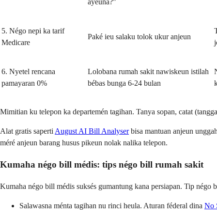
ayeuna?"
5. Négo nepi ka tarif
Paké ieu salaku tolok ukur anjeun
Medicare
6. Nyetel rencana
Lolobana rumah sakit nawiskeun istilah
pamayaran 0%
bébas bunga 6-24 bulan
Mimitian ku telepon ka departemén tagihan. Tanya sopan, catat (tangga
Alat gratis saperti
August AI Bill Analyser
bisa mantuan anjeun unggah t
méré anjeun barang husus pikeun nolak nalika telepon.
Kumaha négo bill médis: tips négo bill rumah sakit
Kumaha négo bill médis suksés gumantung kana persiapan. Tip négo bi
Salawasna ménta tagihan nu rinci heula. Aturan féderal dina
No 