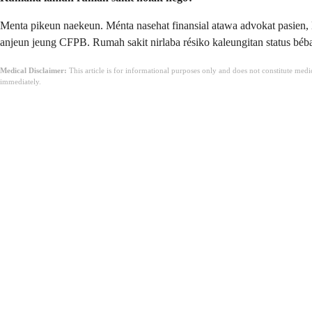
Menta pikeun naekeun. Ménta nasehat finansial atawa advokat pasien,
anjeun jeung CFPB. Rumah sakit nirlaba résiko kaleungitan status béb
Medical Disclaimer:
This article is for informational purposes only and does not constitute med
immediately.