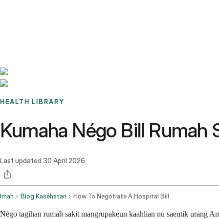
Benchmarks
Stories
FAQ
Sign up / Log in
HEALTH LIBRARY
Kumaha Négo Bill Rumah 
Last updated
30 April 2026
Imah
Blog Kaséhatan
How To Negotiate A Hospital Bill
Négo tagihan rumah sakit mangrupakeun kaahlian nu saeutik urang Am