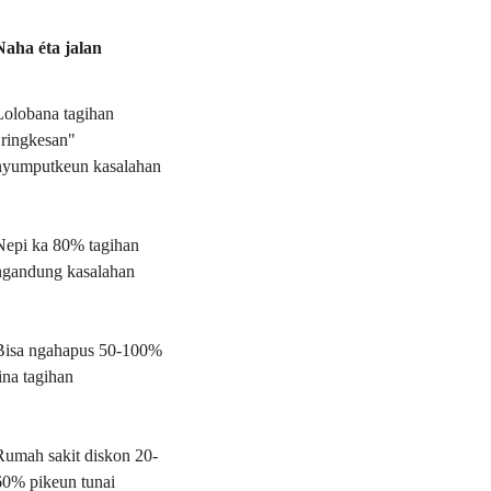
Naha éta jalan
Lolobana tagihan
"ringkesan"
nyumputkeun kasalahan
Nepi ka 80% tagihan
ngandung kasalahan
Bisa ngahapus 50-100%
tina tagihan
Rumah sakit diskon 20-
60% pikeun tunai