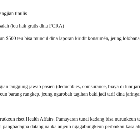
ngjian tinulis
salah (ieu hak gratis dina FCRA)
un $500 teu bisa muncul dina laporan kiridit konsumén, jeung loloban
agian tanggung jawab pasien (deductibles, coinsurance, biaya di luar 
un barang rangkep, jeung ngarobah tagihan baki jadi tarif dina jaringa
utkeun riset Health Affairs. Pamayaran tunai kadang bisa nurunkeun 
 pangbadagna datang nalika anjeun ngagabungkeun perbaikan kasalaha