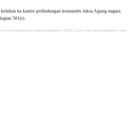
un keluhan ka kantor perlindungan konsumén Jaksa Agung nagara
agian 501(r).
. If you are experiencing a medical emergency, call 911 or go to the nearest emergency room