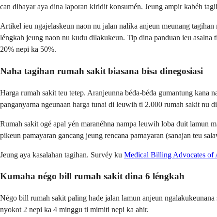
can dibayar aya dina laporan kiridit konsumén. Jeung ampir kabéh tagih
Artikel ieu ngajelaskeun naon nu jalan nalika anjeun meunang tagihan
léngkah jeung naon nu kudu dilakukeun. Tip dina panduan ieu asalna ti
20% nepi ka 50%.
Naha tagihan rumah sakit biasana bisa dinegosiasi
Harga rumah sakit teu tetep. Aranjeunna béda-béda gumantung kana na
panganyarna ngeunaan harga tunai di leuwih ti 2.000 rumah sakit nu 
Rumah sakit ogé apal yén maranéhna nampa leuwih loba duit lamun ma
pikeun pamayaran gancang jeung rencana pamayaran (sanajan teu sala
Jeung aya kasalahan tagihan. Survéy ku
Medical Billing Advocates of
Kumaha négo bill rumah sakit dina 6 léngkah
Négo bill rumah sakit paling hade jalan lamun anjeun ngalakukeunana 
nyokot 2 nepi ka 4 minggu ti mimiti nepi ka ahir.