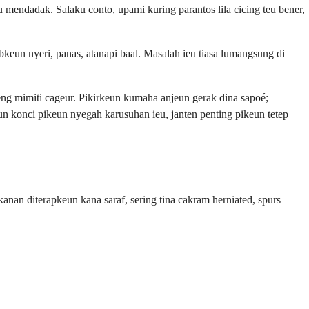
mendadak. Salaku conto, upami kuring parantos lila cicing teu bener,
bkeun nyeri, panas, atanapi baal. Masalah ieu tiasa lumangsung di
ng mimiti cageur. Pikirkeun kumaha anjeun gerak dina sapoé;
n konci pikeun nyegah karusuhan ieu, janten penting pikeun tetep
anan diterapkeun kana saraf, sering tina cakram herniated, spurs