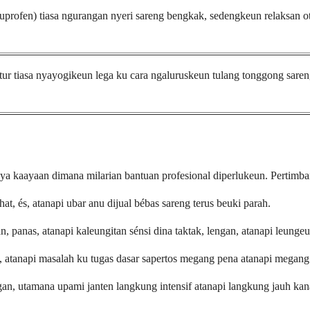
uprofen) tiasa ngurangan nyeri sareng bengkak, sedengkeun relaksan o
ur tiasa nyayogikeun lega ku cara ngaluruskeun tulang tonggong saren
, aya kaayaan dimana milarian bantuan profesional diperlukeun. Pertim
hat, és, atanapi ubar anu dijual bébas sareng terus beuki parah.
 panas, atanapi kaleungitan sénsi dina taktak, lengan, atanapi leungeu
 atanapi masalah ku tugas dasar sapertos megang pena atanapi megang
gan, utamana upami janten langkung intensif atanapi langkung jauh kan