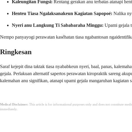
Kaleungitan Fungsi:
Rentang gerakan anu terbatas atanapi hent
Henteu Tiasa Ngalaksanakeun Kagiatan Sapopoé:
Nalika nye
Nyeri anu Langkung Ti Sababaraha Minggu:
Upami gejala t
Nempo panyayogi perawatan kaséhatan tiasa ngabantosan ngaidentifika
Ringkesan
Saraf kejepit dina taktak tiasa nyababkeun nyeri, baal, panas, kalemahan
gejala. Perlakuan alternatif sapertos perawatan kiropraktik sareng aku
kalemahan anu signifikan, atanapi upami gejala mangaruhan kagiatan s
Medical Disclaimer:
This article is for informational purposes only and does not constitute med
immediately.