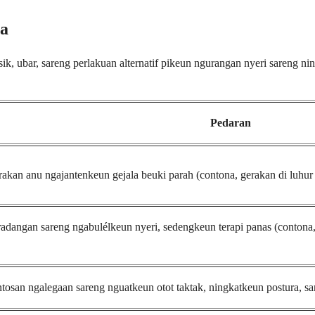
ga
fisik, ubar, sareng perlakuan alternatif pikeun ngurangan nyeri sareng 
Pedaran
erakan anu ngajantenkeun gejala beuki parah (contona, gerakan di luhu
adangan sareng ngabulélkeun nyeri, sedengkeun terapi panas (contona,
ntosan ngalegaan sareng nguatkeun otot taktak, ningkatkeun postura, sa