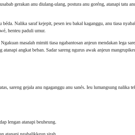
abab gerakan anu diulang-ulang, postura anu goréng, atanapi tatu anu 
 béda. Nalika saraf kejepit, pesen ieu bakal kaganggu, anu tiasa nyaba
éwé, henteu paduli umur.
. Ngakuan masalah mimiti tiasa ngabantosan anjeun mendakan lega sare
ng atanapi angkat beban. Sadar sareng ngurus awak anjeun mangrupikeu
atas, sareng gejala anu ngaganggu anu sanés. Ieu lumangsung nalika tek
ndap lengan atanapi beuheung.
an atanapi ngabalikkeun sirah.