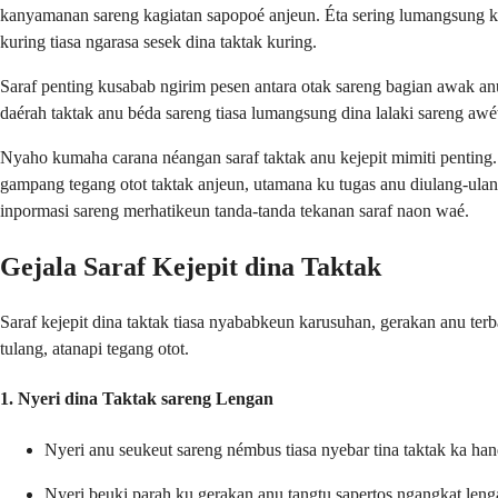
kanyamanan sareng kagiatan sapopoé anjeun. Éta sering lumangsung kus
kuring tiasa ngarasa sesek dina taktak kuring.
Saraf penting kusabab ngirim pesen antara otak sareng bagian awak anu
daérah taktak anu béda sareng tiasa lumangsung dina lalaki sareng aw
Nyaho kumaha carana néangan saraf taktak anu kejepit mimiti penting
gampang tegang otot taktak anjeun, utamana ku tugas anu diulang-ula
inpormasi sareng merhatikeun tanda-tanda tekanan saraf naon waé.
Gejala Saraf Kejepit dina Taktak
Saraf kejepit dina taktak tiasa nyababkeun karusuhan, gerakan anu terb
tulang, atanapi tegang otot.
1. Nyeri dina Taktak sareng Lengan
Nyeri anu seukeut sareng némbus tiasa nyebar tina taktak ka ha
Nyeri beuki parah ku gerakan anu tangtu sapertos ngangkat leng