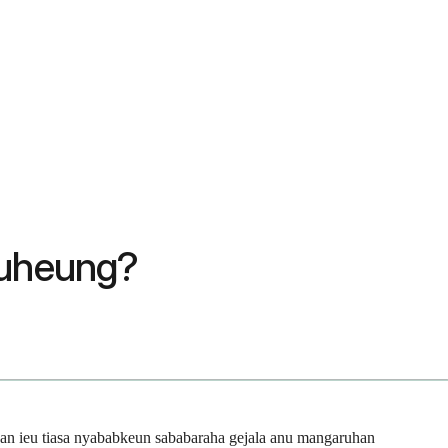
euheung?
anan ieu tiasa nyababkeun sababaraha gejala anu mangaruhan