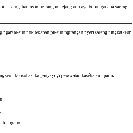
tot tiasa ngabantosan ngirangan kejang anu aya hubunganana sareng
g ngarahkeun titik tekanan pikeun ngirangan nyeri sareng ningkatkeun
bangkeun konsultasi ka panyayogi perawatan kaséhatan upami:
n.
.
a leungeun.