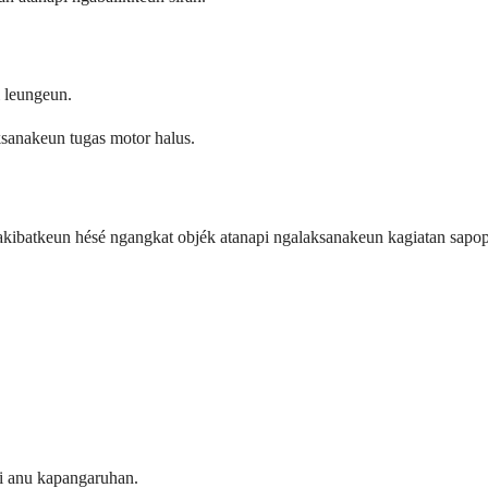
i leungeun.
ksanakeun tugas motor halus.
gakibatkeun hésé ngangkat objék atanapi ngalaksanakeun kagiatan sapo
si anu kapangaruhan.