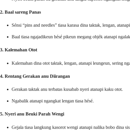
2. Baal sareng Panas
Sénsi “pins and needles” tiasa karasa dina taktak, lengan, atanap
Baal tiasa ngajadikeun hésé pikeun megang objék atanapi ngala
3. Kalemahan Otot
Kalemahan dina otot taktak, lengan, atanapi leungeun, sering n
4. Rentang Gerakan anu Diirangan
Gerakan taktak anu terbatas kusabab nyeri atanapi kaku otot.
Ngabalik atanapi ngangkat lengan tiasa hésé.
5. Nyeri anu Beuki Parah Wengi
Gejala tiasa langkung kasorot wengi atanapi nalika bobo dina si