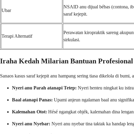
NSAID anu dijual bébas (contona, ib
Ubar
saraf kejepit.
Perawatan kiropraktik sareng akupunt
Terapi Alternatif
sirkulasi.
Iraha Kedah Milarian Bantuan Profesional
Sanaos kasus saraf kejepit anu hampang sering tiasa dikelola di bumi
Nyeri anu Parah atanapi Tetep:
Nyeri henteu ningkat ku istira
Baal atanapi Panas:
Upami anjeun ngalaman baal anu signifikan,
Kalemahan Otot:
Hésé ngangkat objék, kalemahan dina lengan,
Nyeri anu Nyebar:
Nyeri anu nyebar tina taktak ka handap len