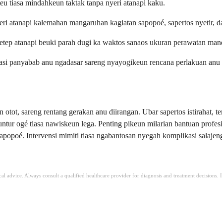
eu tiasa mindahkeun taktak tanpa nyeri atanapi kaku.
ri atanapi kalemahan mangaruhan kagiatan sapopoé, sapertos nyetir, da
etep atanapi beuki parah dugi ka waktos sanaos ukuran perawatan mand
si panyabab anu ngadasar sareng nyayogikeun rencana perlakuan anu l
 otot, sareng rentang gerakan anu diirangan. Ubar sapertos istirahat, ter
puntur ogé tiasa nawiskeun lega. Penting pikeun milarian bantuan profes
apopoé. Intervensi mimiti tiasa ngabantosan nyegah komplikasi salajen
ical advice. Always consult a qualified healthcare provider for diagnosis and treatment decisions