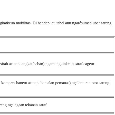
ningkatkeun mobilitas. Di handap ieu tabel anu ngarésumed ubar sareng
r sirah atanapi angkat beban) ngamungkinkeun saraf cageur.
 kompres haneut atanapi bantalan pemanas) ngalenturan otot sareng
reng ngalegaan tekanan saraf.