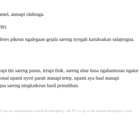
mel, atanapi olahraga.
iri.
eres pikeun ngalegaan gejala sareng nyegah karuksakan salajengna.
api tiis sareng panas, terapi fisik, sareng ubar tiasa ngabantosan ngatur
ional upami nyeri parah atanapi tetep, upami aya baal atanapi
gna sareng ningkatkeun hasil pemulihan.
. If you are experiencing a medical emergency, call 911 or go to the nearest emergency room