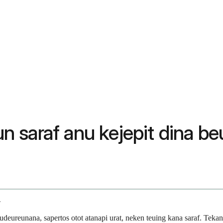
 saraf anu kejepit dina b
oulder Blade
udeureunana, sapertos otot atanapi urat, neken teuing kana saraf. Tek