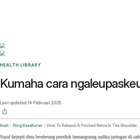
Benchmarks
Stories
FAQ
Sign up / Log in
HEALTH LIBRARY
Kumaha cara ngaleupaskeun
Last updated
14 Pébruari 2025
Imah
Blog Kaséhatan
How To Release A Pinched Nerve In The Sh
Saraf kejepit dina beuheung punduk lumangsung nalika jaringan di sab