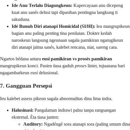
Ide Anu Terlalu Diagungkeun:
Kapercayaan anu dicepeng
kuat anu sanés delusi tapi dipasihan pentingna langkung ti
sakuduna.
Idé Bunuh Diri atanapi Homicidal (SI/HI):
Ieu mangrupikeun
bagian anu paling penting tina penilaian. Dokter kedah
naroskeun langsung ngeunaan sagala pamikiran ngarugikeun
diri atanapi jalma sanés, kalebet rencana, niat, sareng cara.
Ngartos bédana antara
eusi pamikiran vs prosés pamikiran
mangrupikeun konci. Pasien tiasa gaduh
proses
linier, tujuanana bari
ngagambarkeun
eusi
delusional.
7. Gangguan Persepsi
Ieu kalebet assess pikeun sagala abnormalitas dina lima indra.
Halusinasi:
Pangalaman indrawi palsu tanpa rangsangan
eksternal. Éta tiasa janten:
Auditory:
Ngadéngé sora atanapi sora (paling umum dina