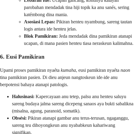
Lebaran Ide:
Ucapan gancang, kontinyu kalayan
parobahan mendadak tina hiji topik ka anu sanés, sering
katémbong dina mania.
Asosiasi Lepas:
Pikiran henteu nyambung, sareng tautan
logis antara ide henteu jelas.
Blok Pamikiran:
Jeda mendadak dina pamikiran atanapi
ucapan, di mana pasien henteu tiasa neraskeun kalimahna.
6. Eusi Pamikiran
Upami proses pamikiran nyaéta
kumaha
, eusi pamikiran nyaéta
naon
tina pamikiran pasien. Di dieu anjeun nangtoskeun ide-ide anu
berpotensi bahaya atanapi patologis.
Halusinasi:
Kapercayaan anu tetep, palsu anu henteu saluyu
sareng budaya jalma sareng dicepeng sanaos aya bukti sabalikna
(misalna, agung, paranoid, somatik).
Obsési:
Pikiran atanapi gambar anu terus-terusan, ngaganggu,
sareng teu dihoyongkeun anu nyababkeun kahariwang
signifikan.