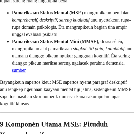
tujuan sareng ruang lingkupna béda.
Pamariksaan Status Mental (MSE)
mangrupikeun penilaian
komprehensif, deskriptif, sareng kualitatif
anu nyertakeun rupa-
rupa domain psikologis. Éta mangrupikeun bagian tina ampir
unggal evaluasi psikiatri.
Pamariksaan Status Mental Mini (MMSE)
, di sisi séjén,
mangrupikeun alat pamariksaan
singkat, 30 poin, kuantitatif
anu
utamana dianggo pikeun ngukur gangguan kognitif. Éta sering
dianggo pikeun mariksa sareng ngalacak parahna demensia.
sumber
Bayangkeun sapertos kieu: MSE sapertos nyerat paragraf deskriptif
anu lengkep ngeunaan kaayaan mental hiji jalma, sedengkeun MMSE
sapertos masihan skor numerik dumasar kana sakumpulan tugas
kognitif khusus.
9 Komponén Utama MSE: Pituduh