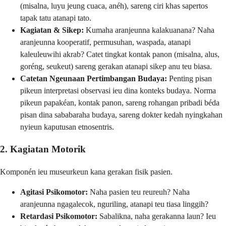
(misalna, luyu jeung cuaca, anéh), sareng ciri khas sapertos
tapak tatu atanapi tato.
Kagiatan & Sikep:
Kumaha aranjeunna kalakuanana? Naha
aranjeunna kooperatif, permusuhan, waspada, atanapi
kaleuleuwihi akrab? Catet tingkat kontak panon (misalna, alus,
goréng, seukeut) sareng gerakan atanapi sikep anu teu biasa.
Catetan Ngeunaan Pertimbangan Budaya:
Penting pisan
pikeun interpretasi observasi ieu dina konteks budaya. Norma
pikeun papakéan, kontak panon, sareng rohangan pribadi béda
pisan dina sababaraha budaya, sareng dokter kedah nyingkahan
nyieun kaputusan etnosentris.
2. Kagiatan Motorik
Komponén ieu museurkeun kana gerakan fisik pasien.
Agitasi Psikomotor:
Naha pasien teu reureuh? Naha
aranjeunna ngagalecok, nguriling, atanapi teu tiasa linggih?
Retardasi Psikomotor:
Sabalikna, naha gerakanna laun? Ieu