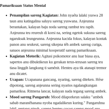
Pamariksaan Status Mental
Penampilan sareng Kagiatan:
John nyaéta lalaki yuswa 28
taun anu katingalina saluyu sareng yuswana. Anjeunna
berantakan, kalayan baju noda sareng rambut teu rapih.
Anjeunna teu reureuh di korsi na, sering ngetok sukuna sareng
ngaruksak leungeunna. Anjeunna kacida fokus, kalayan kontak
panon anu seukeut, sareng sikepna téh ambek sareng curiga,
sanaos anjeunna minimal kooperatif sareng pamariksaan.
Kagiatan Motorik:
Agitasi psikomotor anu luar biasa aya,
sapertos anu dibuktikeun ku gerakan terus-terusan sareng teu
tiasa linggih langkung ti saménit. Henteu aya tik atanapi tremor
anu dicatet.
Ucapan:
Ucapanana gancang, nyaring, sareng diteken. Hése
dipotong, sareng anjeunna sering nyarios ngalangkungan
pamariksa. Ritmena lancar, kalayan nada tegang sareng ambek.
Mood sareng Pangaruh:
Mood dilaporkeun salaku "ambek
sabab maranéhanana nyoba ngadalikeun kuring." Pangaruhna
labil, rentang pinuh, sareng henteu cocog sareng mood anu