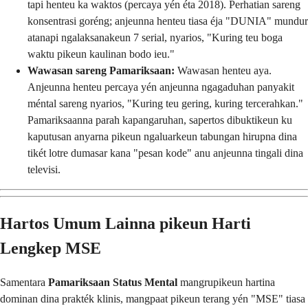
tapi henteu ka waktos (percaya yén éta 2018). Perhatian sareng
konsentrasi goréng; anjeunna henteu tiasa éja "DUNIA" mundur
atanapi ngalaksanakeun 7 serial, nyarios, "Kuring teu boga
waktu pikeun kaulinan bodo ieu."
Wawasan sareng Pamariksaan:
Wawasan henteu aya.
Anjeunna henteu percaya yén anjeunna ngagaduhan panyakit
méntal sareng nyarios, "Kuring teu gering, kuring tercerahkan."
Pamariksaanna parah kapangaruhan, sapertos dibuktikeun ku
kaputusan anyarna pikeun ngaluarkeun tabungan hirupna dina
tikét lotre dumasar kana "pesan kode" anu anjeunna tingali dina
televisi.
Hartos Umum Lainna pikeun Harti
Lengkep MSE
Samentara
Pamariksaan Status Mental
mangrupikeun hartina
dominan dina prakték klinis, mangpaat pikeun terang yén "MSE" tiasa