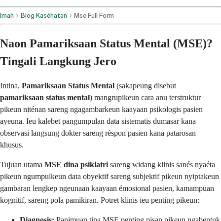
Imah
Blog Kaséhatan
Mse Full Form
Naon Pamariksaan Status Mental (MSE)?
Tingali Langkung Jero
Intina,
Pamariksaan Status Mental
(sakapeung disebut
pamariksaan status mental
) mangrupikeun cara anu terstruktur
pikeun niténan sareng ngagambarkeun kaayaan psikologis pasien
ayeuna. Ieu kalebet pangumpulan data sistematis dumasar kana
observasi langsung dokter sareng réspon pasien kana patarosan
khusus.
Tujuan utama
MSE dina psikiatri
sareng widang klinis sanés nyaéta
pikeun ngumpulkeun data obyektif sareng subjektif pikeun nyiptakeun
gambaran lengkep ngeunaan kaayaan émosional pasien, kamampuan
kognitif, sareng pola pamikiran. Potret klinis ieu penting pikeun:
Diagnosis:
Panimuan tina MSE penting pisan pikeun ngabentuk