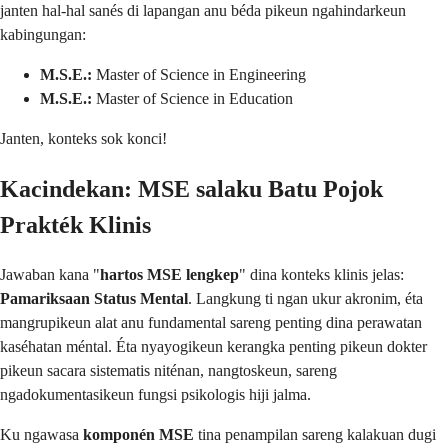
janten hal-hal sanés di lapangan anu béda pikeun ngahindarkeun
kabingungan:
M.S.E.:
Master of Science in Engineering
M.S.E.:
Master of Science in Education
Janten, konteks sok konci!
Kacindekan: MSE salaku Batu Pojok
Prakték Klinis
Jawaban kana "
hartos MSE lengkep
" dina konteks klinis jelas:
Pamariksaan Status Mental
. Langkung ti ngan ukur akronim, éta
mangrupikeun alat anu fundamental sareng penting dina perawatan
kaséhatan méntal. Éta nyayogikeun kerangka penting pikeun dokter
pikeun sacara sistematis niténan, nangtoskeun, sareng
ngadokumentasikeun fungsi psikologis hiji jalma.
Ku ngawasa
komponén MSE
tina penampilan sareng kalakuan dugi