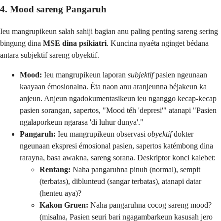
4. Mood sareng Pangaruh
Ieu mangrupikeun salah sahiji bagian anu paling penting sareng sering
bingung dina
MSE dina psikiatri
. Kuncina nyaéta nginget bédana
antara subjektif sareng obyektif.
Mood:
Ieu mangrupikeun laporan
subjektif
pasien ngeunaan
kaayaan émosionalna. Éta naon anu aranjeunna béjakeun ka
anjeun. Anjeun ngadokumentasikeun ieu nganggo kecap-kecap
pasien sorangan, sapertos, "Mood téh 'depresi'" atanapi "Pasien
ngalaporkeun ngarasa 'di luhur dunya'."
Pangaruh:
Ieu mangrupikeun observasi
obyektif
dokter
ngeunaan ekspresi émosional pasien, sapertos katémbong dina
rarayna, basa awakna, sareng sorana. Deskriptor konci kalebet:
Rentang:
Naha pangaruhna pinuh (normal), sempit
(terbatas), diblunteud (sangar terbatas), atanapi datar
(henteu aya)?
Kakon Gruen:
Naha pangaruhna cocog sareng mood?
(misalna, Pasien seuri bari ngagambarkeun kasusah jero