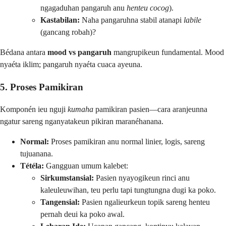
ngagaduhan pangaruh anu
henteu cocog
).
Kastabilan:
Naha pangaruhna stabil atanapi
labile
(gancang robah)?
Bédana antara
mood vs pangaruh
mangrupikeun fundamental. Mood
nyaéta iklim; pangaruh nyaéta cuaca ayeuna.
5. Proses Pamikiran
Komponén ieu nguji
kumaha
pamikiran pasien—cara aranjeunna
ngatur sareng nganyatakeun pikiran maranéhanana.
Normal:
Proses pamikiran anu normal linier, logis, sareng
tujuanana.
Tétéla:
Gangguan umum kalebet:
Sirkumstansial:
Pasien nyayogikeun rinci anu
kaleuleuwihan, teu perlu tapi tungtungna dugi ka poko.
Tangensial:
Pasien ngalieurkeun topik sareng henteu
pernah deui ka poko awal.