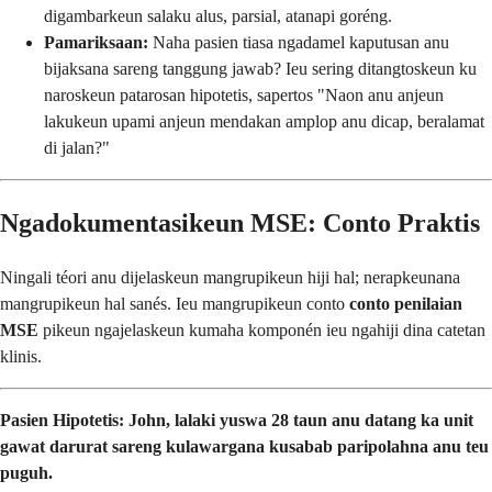
digambarkeun salaku alus, parsial, atanapi goréng.
Pamariksaan:
Naha pasien tiasa ngadamel kaputusan anu
bijaksana sareng tanggung jawab? Ieu sering ditangtoskeun ku
naroskeun patarosan hipotetis, sapertos "Naon anu anjeun
lakukeun upami anjeun mendakan amplop anu dicap, beralamat
di jalan?"
Ngadokumentasikeun MSE: Conto Praktis
Ningali téori anu dijelaskeun mangrupikeun hiji hal; nerapkeunana
mangrupikeun hal sanés. Ieu mangrupikeun conto
conto penilaian
MSE
pikeun ngajelaskeun kumaha komponén ieu ngahiji dina catetan
klinis.
Pasien Hipotetis: John, lalaki yuswa 28 taun anu datang ka unit
gawat darurat sareng kulawargana kusabab paripolahna anu teu
puguh.