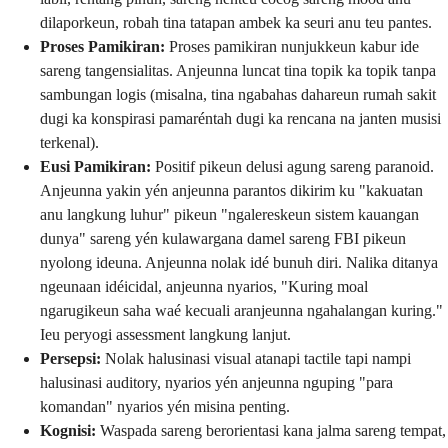
dilaporkeun, robah tina tatapan ambek ka seuri anu teu pantes.
Proses Pamikiran:
Proses pamikiran nunjukkeun kabur ide
sareng tangensialitas. Anjeunna luncat tina topik ka topik tanpa
sambungan logis (misalna, tina ngabahas dahareun rumah sakit
dugi ka konspirasi pamaréntah dugi ka rencana na janten musisi
terkenal).
Eusi Pamikiran:
Positif pikeun delusi agung sareng paranoid.
Anjeunna yakin yén anjeunna parantos dikirim ku "kakuatan
anu langkung luhur" pikeun "ngalereskeun sistem kauangan
dunya" sareng yén kulawargana damel sareng FBI pikeun
nyolong ideuna. Anjeunna nolak idé bunuh diri. Nalika ditanya
ngeunaan idéicidal, anjeunna nyarios, "Kuring moal
ngarugikeun saha waé kecuali aranjeunna ngahalangan kuring."
Ieu peryogi assessment langkung lanjut.
Persepsi:
Nolak halusinasi visual atanapi tactile tapi nampi
halusinasi auditory, nyarios yén anjeunna nguping "para
komandan" nyarios yén misina penting.
Kognisi:
Waspada sareng berorientasi kana jalma sareng tempat,