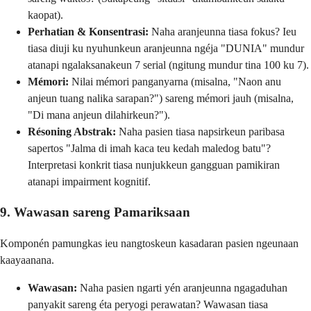
kaopat).
Perhatian & Konsentrasi:
Naha aranjeunna tiasa fokus? Ieu
tiasa diuji ku nyuhunkeun aranjeunna ngéja "DUNIA" mundur
atanapi ngalaksanakeun 7 serial (ngitung mundur tina 100 ku 7).
Mémori:
Nilai mémori panganyarna (misalna, "Naon anu
anjeun tuang nalika sarapan?") sareng mémori jauh (misalna,
"Di mana anjeun dilahirkeun?").
Résoning Abstrak:
Naha pasien tiasa napsirkeun paribasa
sapertos "Jalma di imah kaca teu kedah maledog batu"?
Interpretasi konkrit tiasa nunjukkeun gangguan pamikiran
atanapi impairment kognitif.
9. Wawasan sareng Pamariksaan
Komponén pamungkas ieu nangtoskeun kasadaran pasien ngeunaan
kaayaanana.
Wawasan:
Naha pasien ngarti yén aranjeunna ngagaduhan
panyakit sareng éta peryogi perawatan? Wawasan tiasa