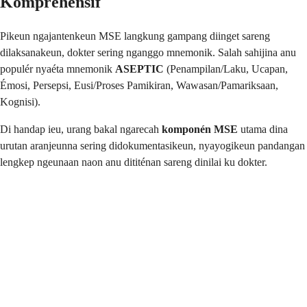
Komprehensif
Pikeun ngajantenkeun MSE langkung gampang diinget sareng
dilaksanakeun, dokter sering nganggo mnemonik. Salah sahijina anu
populér nyaéta mnemonik
ASEPTIC
(Penampilan/Laku, Ucapan,
Émosi, Persepsi, Eusi/Proses Pamikiran, Wawasan/Pamariksaan,
Kognisi).
Di handap ieu, urang bakal ngarecah
komponén MSE
utama dina
urutan aranjeunna sering didokumentasikeun, nyayogikeun pandangan
lengkep ngeunaan naon anu dititénan sareng dinilai ku dokter.