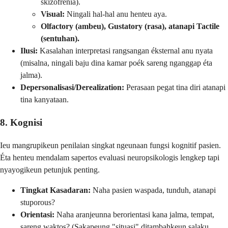
skizofrenia).
Visual:
Ningali hal-hal anu henteu aya.
Olfactory (ambeu), Gustatory (rasa), atanapi Tactile
(sentuhan).
Ilusi:
Kasalahan interpretasi rangsangan éksternal anu nyata
(misalna, ningali baju dina kamar poék sareng nganggap éta
jalma).
Depersonalisasi/Derealization:
Perasaan pegat tina diri atanapi
tina kanyataan.
8. Kognisi
Ieu mangrupikeun penilaian singkat ngeunaan fungsi kognitif pasien.
Éta henteu mendalam sapertos evaluasi neuropsikologis lengkep tapi
nyayogikeun petunjuk penting.
Tingkat Kasadaran:
Naha pasien waspada, tunduh, atanapi
stuporous?
Orientasi:
Naha aranjeunna berorientasi kana jalma, tempat,
sareng waktos? (Sakapeung "situasi" ditambahkeun salaku