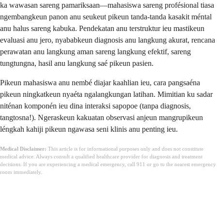
ka wawasan sareng pamariksaan—mahasiswa sareng profésional tiasa
ngembangkeun panon anu seukeut pikeun tanda-tanda kasakit méntal
anu halus sareng kabuka. Pendekatan anu terstruktur ieu mastikeun
evaluasi anu jero, nyababkeun diagnosis anu langkung akurat, rencana
perawatan anu langkung aman sareng langkung efektif, sareng
tungtungna, hasil anu langkung saé pikeun pasien.
Pikeun mahasiswa anu nembé diajar kaahlian ieu, cara pangsaéna
pikeun ningkatkeun nyaéta ngalangkungan latihan. Mimitian ku sadar
niténan komponén ieu dina interaksi sapopoe (tanpa diagnosis,
tangtosna!). Ngeraskeun kakuatan observasi anjeun mangrupikeun
léngkah kahiji pikeun ngawasa seni klinis anu penting ieu.
Medical Disclaimer:
This article is for informational purposes only and does not constitute
medical advice. Always consult a qualified healthcare provider for diagnosis and treatment
decisions. If you are experiencing a medical emergency, call 911 or go to the nearest emergency
room immediately.