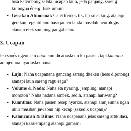
bisa katémbong salaku ucapan laun, jeda panjang, sareng
kurangna énergi fisik umum.
Gerakan Abnormal:
Catet tremor, tik, lip-smacking, atanapi
gerakan repetitif anu tiasa janten tanda masalah neurologis
atanapi efek samping pangobatan.
3. Ucapan
Ieu sanés ngeunaan
naon
anu dicarioskeun ku pasien, tapi
kumaha
aranjeunna nyarioskeunana.
Laju:
Naha ucapanana gancang sareng diteken (hese dipotong)
atanapi laun sareng ragu-ragu?
Volume & Nada:
Naha éta nyaring, jempling, atanapi
monoton? Naha nadana ambek, sedih, atanapi hariwang?
Kuantitas:
Naha pasien resep nyarios, atanapi aranjeunna ngan
ukur masihan jawaban hiji kecap (sakedik ucapan)?
Kalancaran & Ritme:
Naha ucapanana jelas sareng artikulasi,
atanapi kasalempang atanapi gumam?