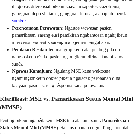
diagnosis diferensial pikeun kaayaan sapertos skizofrenia,
gangguan depresi utama, gangguan bipolar, atanapi demensia.
sumber
Perencanaan Perawatan:
Ngartos wawasan pasien,
pamariksaan, sareng eusi pamikiran ngabantosan ngahijikeun
intervensi terapeutik sareng manajemen pangobatan.
Penilaian Résiko:
Ieu mangrupikeun alat penting pikeun
nangtoskeun résiko pasien ngarugikeun dirina atanapi jalma
sanés.
Ngawas Kamajuan:
Ngulang MSE kana waktosna
ngamungkinkeun dokter pikeun ngalacak parobahan dina
kaayaan pasien sareng résponna kana perawatan.
Klarifikasi: MSE vs. Pamariksaan Status Mental Mini
(MMSE)
Penting pikeun ngabédakeun MSE tina alat anu sami:
Pamariksaan
Status Mental Mini (MMSE)
. Sanaos duanana nguji fungsi mental,