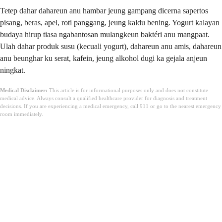
Tetep dahar dahareun anu hambar jeung gampang dicerna sapertos
pisang, beras, apel, roti panggang, jeung kaldu bening. Yogurt kalayan
budaya hirup tiasa ngabantosan mulangkeun baktéri anu mangpaat.
Ulah dahar produk susu (kecuali yogurt), dahareun anu amis, dahareun
anu beunghar ku serat, kafein, jeung alkohol dugi ka gejala anjeun
ningkat.
Medical Disclaimer:
This article is for informational purposes only and does not constitute
medical advice. Always consult a qualified healthcare provider for diagnosis and treatment
decisions. If you are experiencing a medical emergency, call 911 or go to the nearest emergency
room immediately.