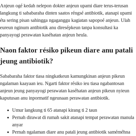
Anjeun ogé kedah nelepon dokter anjeun upami diare terus-terusan
langkung ti sababaraha dinten saatos réngsé antibiotik, atanapi upami
éta sering pisan sahingga ngaganggu kagiatan sapopoé anjeun. Ulah
eureun nginum antibiotik anu diresépkeun tanpa konsultasi ka
panyayogi perawatan kaséhatan anjeun heula.
Naon faktor résiko pikeun diare anu patali
jeung antibiotik?
Sababaraha faktor tiasa ningkatkeun kamungkinan anjeun pikeun
ngalaman kaayaan ieu. Ngarti faktor résiko ieu tiasa ngabantosan
anjeun jeung panyayogi perawatan kaséhatan anjeun pikeun nyieun
kaputusan anu inpormatif ngeunaan perawatan antibiotik.
Umur langkung ti 65 atanapi kirang ti 2 taun
Pernah dirawat di rumah sakit atanapi tempat perawatan manula
anyar
Pernah ngalaman diare anu patali jeung antibiotik saméméhna