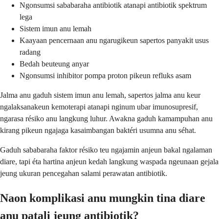
Ngonsumsi sababaraha antibiotik atanapi antibiotik spektrum
lega
Sistem imun anu lemah
Kaayaan pencernaan anu ngarugikeun sapertos panyakit usus
radang
Bedah beuteung anyar
Ngonsumsi inhibitor pompa proton pikeun refluks asam
Jalma anu gaduh sistem imun anu lemah, sapertos jalma anu keur
ngalaksanakeun kemoterapi atanapi nginum ubar imunosupresif,
ngarasa résiko anu langkung luhur. Awakna gaduh kamampuhan anu
kirang pikeun ngajaga kasaimbangan baktéri usumna anu séhat.
Gaduh sababaraha faktor résiko teu ngajamin anjeun bakal ngalaman
diare, tapi éta hartina anjeun kedah langkung waspada ngeunaan gejala
jeung ukuran pencegahan salami perawatan antibiotik.
Naon komplikasi anu mungkin tina diare
anu patali jeung antibiotik?