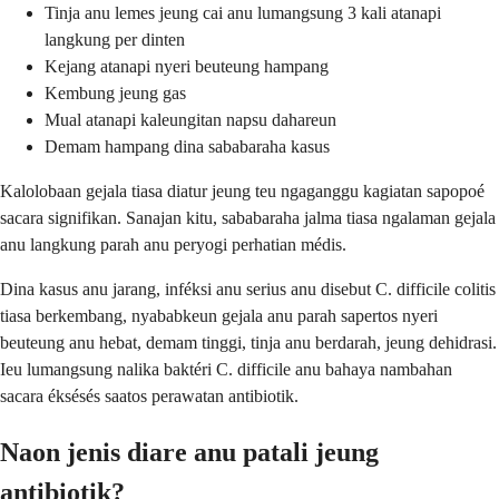
Tinja anu lemes jeung cai anu lumangsung 3 kali atanapi
langkung per dinten
Kejang atanapi nyeri beuteung hampang
Kembung jeung gas
Mual atanapi kaleungitan napsu dahareun
Demam hampang dina sababaraha kasus
Kalolobaan gejala tiasa diatur jeung teu ngaganggu kagiatan sapopoé
sacara signifikan. Sanajan kitu, sababaraha jalma tiasa ngalaman gejala
anu langkung parah anu peryogi perhatian médis.
Dina kasus anu jarang, inféksi anu serius anu disebut C. difficile colitis
tiasa berkembang, nyababkeun gejala anu parah sapertos nyeri
beuteung anu hebat, demam tinggi, tinja anu berdarah, jeung dehidrasi.
Ieu lumangsung nalika baktéri C. difficile anu bahaya nambahan
sacara éksésés saatos perawatan antibiotik.
Naon jenis diare anu patali jeung
antibiotik?