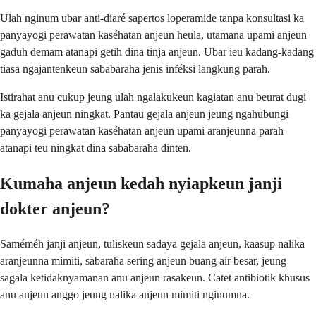
Ulah nginum ubar anti-diaré sapertos loperamide tanpa konsultasi ka
panyayogi perawatan kaséhatan anjeun heula, utamana upami anjeun
gaduh demam atanapi getih dina tinja anjeun. Ubar ieu kadang-kadang
tiasa ngajantenkeun sababaraha jenis inféksi langkung parah.
Istirahat anu cukup jeung ulah ngalakukeun kagiatan anu beurat dugi
ka gejala anjeun ningkat. Pantau gejala anjeun jeung ngahubungi
panyayogi perawatan kaséhatan anjeun upami aranjeunna parah
atanapi teu ningkat dina sababaraha dinten.
Kumaha anjeun kedah nyiapkeun janji
dokter anjeun?
Saméméh janji anjeun, tuliskeun sadaya gejala anjeun, kaasup nalika
aranjeunna mimiti, sabaraha sering anjeun buang air besar, jeung
sagala ketidaknyamanan anu anjeun rasakeun. Catet antibiotik khusus
anu anjeun anggo jeung nalika anjeun mimiti nginumna.