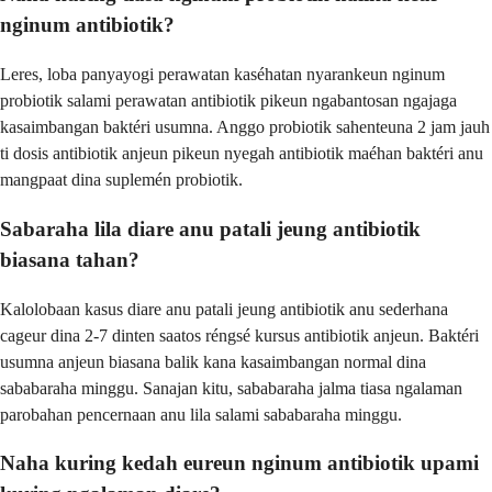
nginum antibiotik?
Leres, loba panyayogi perawatan kaséhatan nyarankeun nginum
probiotik salami perawatan antibiotik pikeun ngabantosan ngajaga
kasaimbangan baktéri usumna. Anggo probiotik sahenteuna 2 jam jauh
ti dosis antibiotik anjeun pikeun nyegah antibiotik maéhan baktéri anu
mangpaat dina suplemén probiotik.
Sabaraha lila diare anu patali jeung antibiotik
biasana tahan?
Kalolobaan kasus diare anu patali jeung antibiotik anu sederhana
cageur dina 2-7 dinten saatos réngsé kursus antibiotik anjeun. Baktéri
usumna anjeun biasana balik kana kasaimbangan normal dina
sababaraha minggu. Sanajan kitu, sababaraha jalma tiasa ngalaman
parobahan pencernaan anu lila salami sababaraha minggu.
Naha kuring kedah eureun nginum antibiotik upami