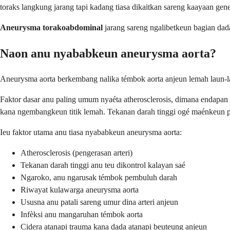
toraks langkung jarang tapi kadang tiasa dikaitkan sareng kaayaan gene
Aneurysma torakoabdominal
jarang sareng ngalibetkeun bagian dad
Naon anu nyababkeun aneurysma aorta?
Aneurysma aorta berkembang nalika témbok aorta anjeun lemah laun-lau
Faktor dasar anu paling umum nyaéta atherosclerosis, dimana endapan
kana ngembangkeun titik lemah. Tekanan darah tinggi ogé maénkeun pe
Ieu faktor utama anu tiasa nyababkeun aneurysma aorta:
Atherosclerosis (pengerasan arteri)
Tekanan darah tinggi anu teu dikontrol kalayan saé
Ngaroko, anu ngarusak témbok pembuluh darah
Riwayat kulawarga aneurysma aorta
Ususna anu patali sareng umur dina arteri anjeun
Infèksi anu mangaruhan témbok aorta
Cidera atanapi trauma kana dada atanapi beuteung anjeun