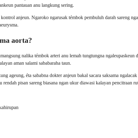
rankeun pantauan anu langkung sering.
a kontrol anjeun. Ngaroko ngarusak témbok pembuluh darah sareng ngaga
aneurysma.
sma aorta?
mangsung nalika témbok arteri anu lemah tungtungna ngaleupaskeun dir
alayan aman salami sababaraha taun.
g ageung, éta sababna dokter anjeun bakal sacara saksama ngalacak u
 rendah pisan sareng biasana ngan ukur diawasi kalayan pencitraan rut
kahirupan