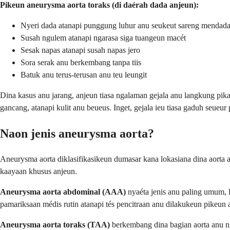
Pikeun aneurysma aorta toraks (di daérah dada anjeun):
Nyeri dada atanapi punggung luhur anu seukeut sareng mendad
Susah ngulem atanapi ngarasa siga tuangeun macét
Sesak napas atanapi susah napas jero
Sora serak anu berkembang tanpa tiis
Batuk anu terus-terusan anu teu leungit
Dina kasus anu jarang, anjeun tiasa ngalaman gejala anu langkung pik
gancang, atanapi kulit anu beueus. Inget, gejala ieu tiasa gaduh seue
Naon jenis aneurysma aorta?
Aneurysma aorta diklasifikasikeun dumasar kana lokasiana dina aorta
kaayaan khusus anjeun.
Aneurysma aorta abdominal (AAA)
nyaéta jenis anu paling umum, 
pamariksaan médis rutin atanapi tés pencitraan anu dilakukeun pikeun 
Aneurysma aorta toraks (TAA)
berkembang dina bagian aorta anu ng