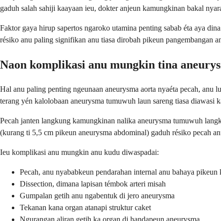
gaduh salah sahiji kaayaan ieu, dokter anjeun kamungkinan bakal nya
Faktor gaya hirup sapertos ngaroko utamina penting sabab éta aya din
résiko anu paling signifikan anu tiasa dirobah pikeun pangembangan 
Naon komplikasi anu mungkin tina aneury
Hal anu paling penting ngeunaan aneurysma aorta nyaéta pecah, anu lu
terang yén kalolobaan aneurysma tumuwuh laun sareng tiasa diawasi k
Pecah janten langkung kamungkinan nalika aneurysma tumuwuh langkun
(kurang ti 5,5 cm pikeun aneurysma abdominal) gaduh résiko pecah anu
Ieu komplikasi anu mungkin anu kudu diwaspadai:
Pecah, anu nyababkeun pendarahan internal anu bahaya pikeun 
Dissection, dimana lapisan témbok arteri misah
Gumpalan getih anu ngabentuk di jero aneurysma
Tekanan kana organ atanapi struktur caket
Ngurangan aliran getih ka organ di handapeun aneurysma