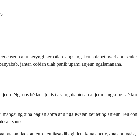
ak
areueuseun anu peryogi perhatian langsung. Ieu kalebet nyeri anu seuk
ur panyabab, janten cobian ulah panik upami anjeun ngalamanana.
 anjeun. Ngartos bédana jenis tiasa ngabantosan anjeun langkung saé 
lumangsung dina bagian aorta anu ngaliwatan beuteung anjeun. Ieu c
alesan sanés.
aliwatan dada anjeun. Ieu tiasa dibagi deui kana aneurysma anu naék,