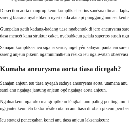
Dissection aorta mangrupikeun komplikasi serius sanésna dimana lapis
sareng biasana nyababkeun nyeri dada atanapi punggung anu seukeut
Gumpalan getih kadang-kadang tiasa ngabentuk di jero aneurysma saren
tiasa mencét kana struktur caket, nyababkeun gejala sapertos susah ng
Sanajan komplikasi ieu sigana serius, inget yén kalayan pantauan sar
sareng anjeun pikeun ngaminimalkeun résiko ieu ngaliwatan observasi 
Kumaha aneurysma aorta tiasa dicegah?
Sanajan anjeun teu tiasa nyegah sadaya aneurysma aorta, utamana anu pa
sami anu ngajaga jantung anjeun ogé ngajaga aorta anjeun.
Ngaluarkeun ngaroko mangrupikeun léngkah anu paling penting anu t
ngajantenkeun éta faktor résiko utama anu tiasa dirobah pikeun pemb
Ieu strategi pencegahan konci anu tiasa anjeun laksanakeun: