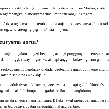
ingan konektifna langkung lemah. Ieu kalebet sindrom Marfan, sindrom 
ikeun ngembangkeun aneurysma dina umur anu langkung ngora.
u ogé tiasa ngalemahkeun témbok aorta anjeun, sanaos panyabab ieu rada 
un ngawas sareng ngajaga kaséhatan anjeun.
neurysma aorta?
anjeun ngalaman nyeri beuteung atanapi punggung anu terus-terusan, u
n darah tinggi, riwayat ngaroko, atanapi anggota kulawarga anu gaduh 
seukeut sareng mendadak di dada, beuteung, atanapi punggung anu ngar
 salah pisan dina awak anjeun.
 taun, gaduh riwayat kulawarga aneurysma, atanapi gaduh faktor résik
 ngaroko, sabab kelompok ieu gaduh résiko anu pangluhurna.
an gejala anjeun sigana hampang. Déteksi awal sareng pantauan tiasa n
nan teu bahaya tibatan kaleungitan hal anu penting.