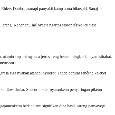
Ehlers-Danlos, atanapi panyakit katup aorta bikuspid. Sanajan
jarang. Kabar anu saé nyaéta ngartos faktor résiko ieu tiasa
tamina upami ngarasa jero sareng henteu ningkat kalayan istirahat.
aneurysma.
asa siga nyabak atanapi nyirorot. Tanda darurat sanésna kalebet
o kardiovaskular. Seueur dokter nyarankeun penyaringan pikeun
gajantenkeun bédana anu signifikan dina hasil, sareng panyayogi