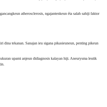
ncangkeun atherosclerosis, ngajantenkeun éta salah sahiji faktor
i dina tekanan. Sanajan ieu sigana pikasieuneun, penting pikeun
kuran upami anjeun didiagnosis kalayan hiji. Aneurysma leutik
in.