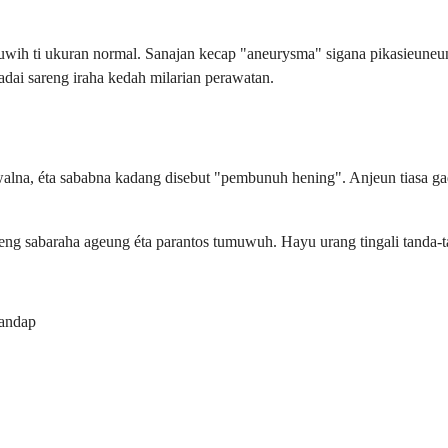
wih ti ukuran normal. Sanajan kecap "aneurysma" sigana pikasieuneun,
dai sareng iraha kedah milarian perawatan.
lna, éta sababna kadang disebut "pembunuh hening". Anjeun tiasa gadu
eng sabaraha ageung éta parantos tumuwuh. Hayu urang tingali tanda-t
handap