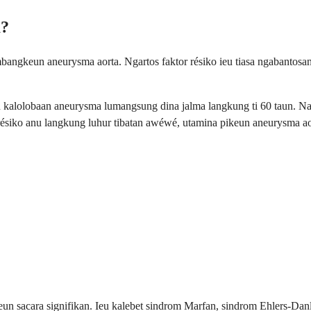
a?
angkeun aneurysma aorta. Ngartos faktor résiko ieu tiasa ngabantosa
kalolobaan aneurysma lumangsung dina jalma langkung ti 60 taun. Nalik
résiko anu langkung luhur tibatan awéwé, utamina pikeun aneurysma a
eun sacara signifikan. Ieu kalebet sindrom Marfan, sindrom Ehlers-Danl