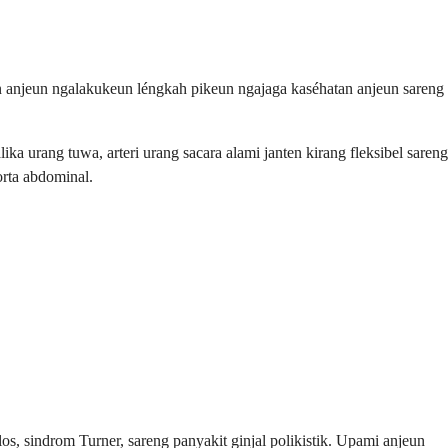
n anjeun ngalakukeun léngkah pikeun ngajaga kaséhatan anjeun sareng
a urang tuwa, arteri urang sacara alami janten kirang fleksibel sareng
orta abdominal.
os, sindrom Turner, sareng panyakit ginjal polikistik. Upami anjeun