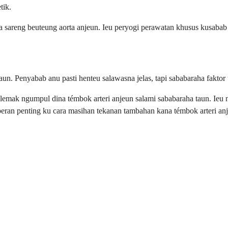
tik.
a sareng beuteung aorta anjeun. Ieu peryogi perawatan khusus kusabab
n. Penyabab anu pasti henteu salawasna jelas, tapi sababaraha faktor
 lemak ngumpul dina témbok arteri anjeun salami sababaraha taun. Ieu
ran penting ku cara masihan tekanan tambahan kana témbok arteri anj