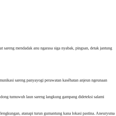
eut sareng mendadak anu ngarasa siga nyabak, pingsan, detak jantung
komunikasi sareng panyayogi perawatan kaséhatan anjeun ngeunaan
ondong tumuwuh laun sareng langkung gampang dideteksi salami
 lengkungan, atanapi turun gumantung kana lokasi pastina. Aneurysma