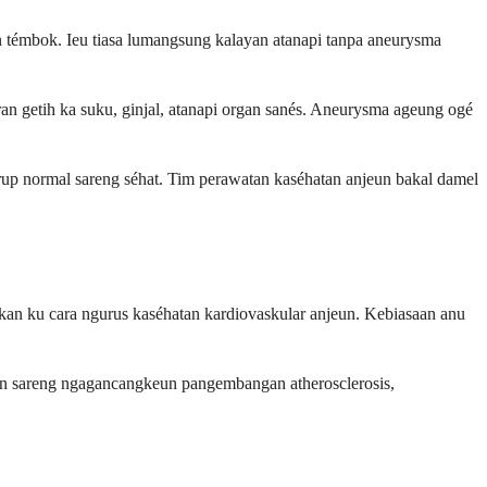
an témbok. Ieu tiasa lumangsung kalayan atanapi tanpa aneurysma
an getih ka suku, ginjal, atanapi organ sanés. Aneurysma ageung ogé
irup normal sareng séhat. Tim perawatan kaséhatan anjeun bakal damel
fikan ku cara ngurus kaséhatan kardiovaskular anjeun. Kebiasaan anu
un sareng ngagancangkeun pangembangan atherosclerosis,