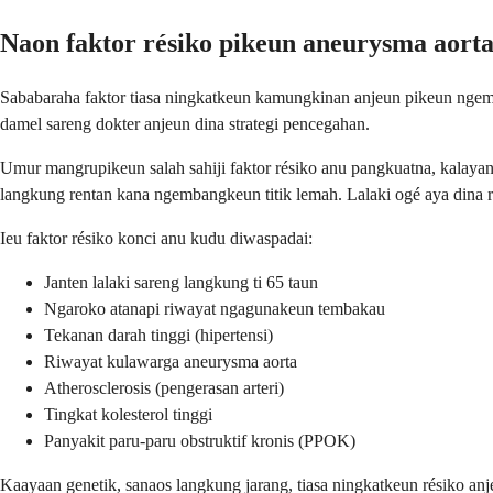
Naon faktor résiko pikeun aneurysma aort
Sababaraha faktor tiasa ningkatkeun kamungkinan anjeun pikeun ngemb
damel sareng dokter anjeun dina strategi pencegahan.
Umur mangrupikeun salah sahiji faktor résiko anu pangkuatna, kalayan 
langkung rentan kana ngembangkeun titik lemah. Lalaki ogé aya dina 
Ieu faktor résiko konci anu kudu diwaspadai:
Janten lalaki sareng langkung ti 65 taun
Ngaroko atanapi riwayat ngagunakeun tembakau
Tekanan darah tinggi (hipertensi)
Riwayat kulawarga aneurysma aorta
Atherosclerosis (pengerasan arteri)
Tingkat kolesterol tinggi
Panyakit paru-paru obstruktif kronis (PPOK)
Kaayaan genetik, sanaos langkung jarang, tiasa ningkatkeun résiko anj