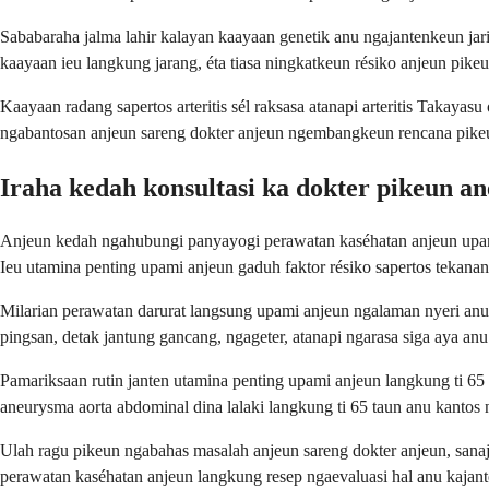
Sababaraha jalma lahir kalayan kaayaan genetik anu ngajantenkeun jar
kaayaan ieu langkung jarang, éta tiasa ningkatkeun résiko anjeun p
Kaayaan radang sapertos arteritis sél raksasa atanapi arteritis Takayas
ngabantosan anjeun sareng dokter anjeun ngembangkeun rencana pike
Iraha kedah konsultasi ka dokter pikeun a
Anjeun kedah ngahubungi panyayogi perawatan kaséhatan anjeun upami 
Ieu utamina penting upami anjeun gaduh faktor résiko sapertos tekana
Milarian perawatan darurat langsung upami anjeun ngalaman nyeri anu 
pingsan, detak jantung gancang, ngageter, atanapi ngarasa siga aya anu
Pamariksaan rutin janten utamina penting upami anjeun langkung ti 65
aneurysma aorta abdominal dina lalaki langkung ti 65 taun anu kantos
Ulah ragu pikeun ngabahas masalah anjeun sareng dokter anjeun, sanaj
perawatan kaséhatan anjeun langkung resep ngaevaluasi hal anu kajante