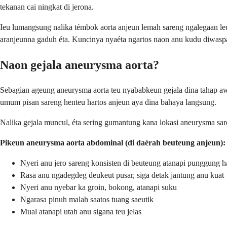
tekanan cai ningkat di jerona.
Ieu lumangsung nalika témbok aorta anjeun lemah sareng ngalegaan leu
aranjeunna gaduh éta. Kuncinya nyaéta ngartos naon anu kudu diwaspa
Naon gejala aneurysma aorta?
Sebagian ageung aneurysma aorta teu nyababkeun gejala dina tahap awa
umum pisan sareng henteu hartos anjeun aya dina bahaya langsung.
Nalika gejala muncul, éta sering gumantung kana lokasi aneurysma sar
Pikeun aneurysma aorta abdominal (di daérah beuteung anjeun):
Nyeri anu jero sareng konsisten di beuteung atanapi punggung 
Rasa anu ngadegdeg deukeut pusar, siga detak jantung anu kuat
Nyeri anu nyebar ka groin, bokong, atanapi suku
Ngarasa pinuh malah saatos tuang saeutik
Mual atanapi utah anu sigana teu jelas