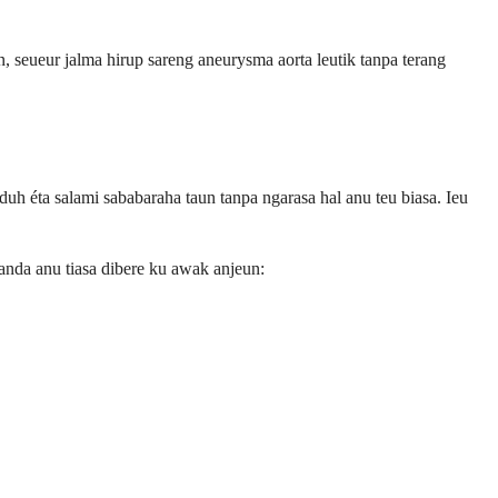
 seueur jalma hirup sareng aneurysma aorta leutik tanpa terang
h éta salami sababaraha taun tanpa ngarasa hal anu teu biasa. Ieu
anda anu tiasa dibere ku awak anjeun: