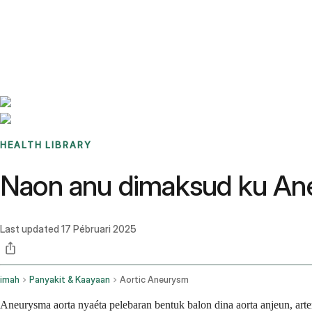
Benchmarks
Stories
FAQ
Sign up / Log in
HEALTH LIBRARY
Naon anu dimaksud ku Ane
Last updated
17 Pébruari 2025
imah
Panyakit & Kaayaan
Aortic Aneurysm
Aneurysma aorta nyaéta pelebaran bentuk balon dina aorta anjeun, arte