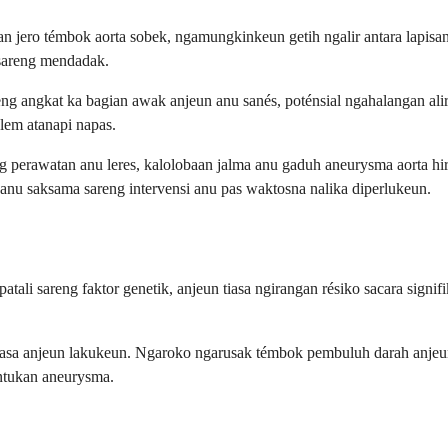
an jero témbok aorta sobek, ngamungkinkeun getih ngalir antara lapis
 sareng mendadak.
g angkat ka bagian awak anjeun anu sanés, poténsial ngahalangan alir
ulem atanapi napas.
eng perawatan anu leres, kalolobaan jalma anu gaduh aneurysma aorta h
anu saksama sareng intervensi anu pas waktosna nalika diperlukeun.
tali sareng faktor genetik, anjeun tiasa ngirangan résiko sacara signi
iasa anjeun lakukeun. Ngaroko ngarusak témbok pembuluh darah anje
entukan aneurysma.