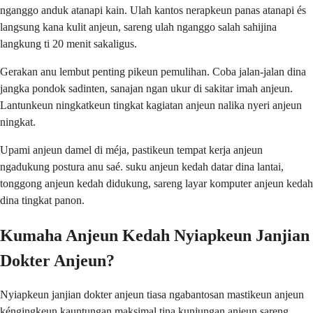
nganggo anduk atanapi kain. Ulah kantos nerapkeun panas atanapi és
langsung kana kulit anjeun, sareng ulah nganggo salah sahijina
langkung ti 20 menit sakaligus.
Gerakan anu lembut penting pikeun pemulihan. Coba jalan-jalan dina
jangka pondok sadinten, sanajan ngan ukur di sakitar imah anjeun.
Lantunkeun ningkatkeun tingkat kagiatan anjeun nalika nyeri anjeun
ningkat.
Upami anjeun damel di méja, pastikeun tempat kerja anjeun
ngadukung postura anu saé. suku anjeun kedah datar dina lantai,
tonggong anjeun kedah didukung, sareng layar komputer anjeun kedah
dina tingkat panon.
Kumaha Anjeun Kedah Nyiapkeun Janjian
Dokter Anjeun?
Nyiapkeun janjian dokter anjeun tiasa ngabantosan mastikeun anjeun
kéngingkeun kauntungan maksimal tina kunjungan anjeun sareng