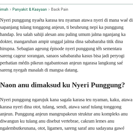
imah
Panyakit & Kaayaan
Back Pain
Nyeri punggung nyaéta karasa teu nyaman atawa nyeri di mana waé di
sapanjang tulang tonggong anjeun, ti beuheung nepi ka punggung
handap. Ieu salah sahiji alesan anu paling umum jalma nganjang ka
dokter, mangaruhan ampir unggal jalma dina sababaraha titik dina
hirupna. Sebagian ageung épisode nyeri punggung téh sementara
sareng cageur sorangan, sanaos sababaraha kasus bisa jadi peryogi
perhatian médis pikeun ngabantosan anjeun ngarasa langkung saé
sareng nyegah masalah di mangsa datang.
Naon anu dimaksud ku Nyeri Punggung?
Nyeri punggung ngarujuk kana sagala karasa teu nyaman, kaku, atawa
karasa nyeri dina otot, tulang, sendi, atawa saraf tulang tonggong
anjeun. Punggung anjeun mangrupakeun struktur anu kompleks anu
diwangun ku tulang anu disebut vertebrae, cakram lemes anu
ngalembutkeunana, otot, ligamen, sareng saraf anu sadayana gawé