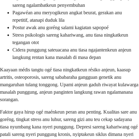
sareng ngalambatkeun penyembuhan
Pagawéan anu meryogikeun angkat beurat, gerakan anu
repetitif, atanapi duduk lila
Postur awak anu goréng salami kagiatan sapopoé
Stress psikologis sareng kahariwang, anu tiasa ningkatkeun
tegangan otot
Cidera punggung sateuacana anu tiasa ngajantenkeun anjeun
langkung rentan kana masalah di masa depan
Kaayaan médis tangtu ogé tiasa ningkatkeun résiko anjeun, kaasup
artritis, osteoporosis, sareng sababaraha gangguan genetik anu
mangaruhan tulang tonggong. Upami anjeun gaduh riwayat kulawarga
masalah punggung, anjeun panginten langkung rawan ngalamanana
sorangan.
Faktor gaya hirup ogé maénkeun peran anu penting. Kualitas sare anu
goréng, tingkat stress anu luhur, sareng gizi anu teu cekap sadayana
tiasa nyumbang kana nyeri punggung. Depresi sareng kahariwang ogé
patali sareng nyeri punggung kronis, nyiptakeun siklus dimana nyeri