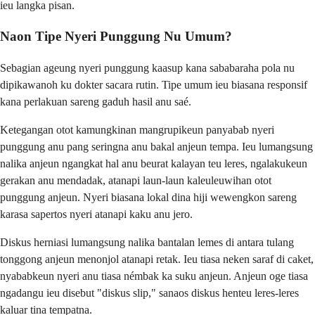
ieu langka pisan.
Naon Tipe Nyeri Punggung Nu Umum?
Sebagian ageung nyeri punggung kaasup kana sababaraha pola nu
dipikawanoh ku dokter sacara rutin. Tipe umum ieu biasana responsif
kana perlakuan sareng gaduh hasil anu saé.
Ketegangan otot kamungkinan mangrupikeun panyabab nyeri
punggung anu pang seringna anu bakal anjeun tempa. Ieu lumangsung
nalika anjeun ngangkat hal anu beurat kalayan teu leres, ngalakukeun
gerakan anu mendadak, atanapi laun-laun kaleuleuwihan otot
punggung anjeun. Nyeri biasana lokal dina hiji wewengkon sareng
karasa sapertos nyeri atanapi kaku anu jero.
Diskus herniasi lumangsung nalika bantalan lemes di antara tulang
tonggong anjeun menonjol atanapi retak. Ieu tiasa neken saraf di caket,
nyababkeun nyeri anu tiasa némbak ka suku anjeun. Anjeun oge tiasa
ngadangu ieu disebut "diskus slip," sanaos diskus henteu leres-leres
kaluar tina tempatna.