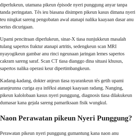
diperlukeun, utamana pikeun épisode nyeri punggung anyar tanpa
tanda peringatan. Tés ieu biasana disimpen pikeun kasus dimana nyeri
teu ningkat sareng pengobatan awal atanapi nalika kaayaan dasar anu
serius dicurigaan.
Upami pencitraan diperlukeun, sinar-X tiasa nunjukkeun masalah
tulang sapertos fraktur atanapi artritis, sedengkeun scan MRI
nyayogikeun gambar anu rinci ngeunaan jaringan lemes sapertos
cakram sareng saraf. Scan CT tiasa dianggo dina situasi khusus,
sapertos nalika operasi keur dipertimbangkeun.
Kadang-kadang, dokter anjeun tiasa nyarankeun tés getih upami
aranjeunna curiga aya inféksi atanapi kaayaan radang. Nanging,
pikeun kalolobaan kasus nyeri punggung, diagnosis tiasa dilakukeun
dumasar kana gejala sareng pamariksaan fisik wungkul.
Naon Perawatan pikeun Nyeri Punggung?
Perawatan pikeun nyeri punggung gumantung kana naon anu