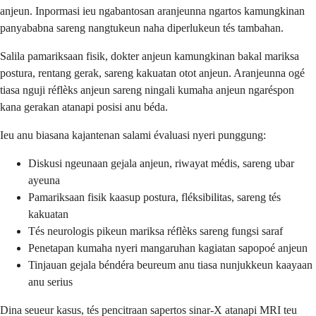
anjeun. Inpormasi ieu ngabantosan aranjeunna ngartos kamungkinan
panyababna sareng nangtukeun naha diperlukeun tés tambahan.
Salila pamariksaan fisik, dokter anjeun kamungkinan bakal mariksa
postura, rentang gerak, sareng kakuatan otot anjeun. Aranjeunna ogé
tiasa nguji réflèks anjeun sareng ningali kumaha anjeun ngaréspon
kana gerakan atanapi posisi anu béda.
Ieu anu biasana kajantenan salami évaluasi nyeri punggung:
Diskusi ngeunaan gejala anjeun, riwayat médis, sareng ubar
ayeuna
Pamariksaan fisik kaasup postura, fléksibilitas, sareng tés
kakuatan
Tés neurologis pikeun mariksa réflèks sareng fungsi saraf
Penetapan kumaha nyeri mangaruhan kagiatan sapopoé anjeun
Tinjauan gejala béndéra beureum anu tiasa nunjukkeun kaayaan
anu serius
Dina seueur kasus, tés pencitraan sapertos sinar-X atanapi MRI teu