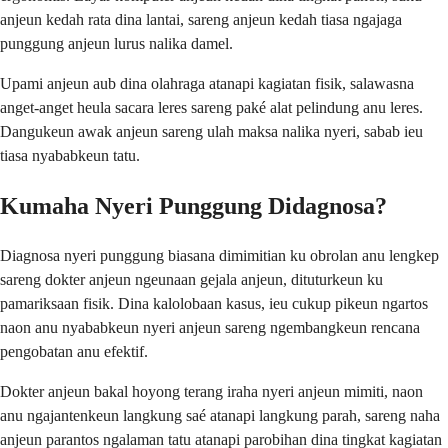
anjeun kedah rata dina lantai, sareng anjeun kedah tiasa ngajaga
punggung anjeun lurus nalika damel.
Upami anjeun aub dina olahraga atanapi kagiatan fisik, salawasna
anget-anget heula sacara leres sareng paké alat pelindung anu leres.
Dangukeun awak anjeun sareng ulah maksa nalika nyeri, sabab ieu
tiasa nyababkeun tatu.
Kumaha Nyeri Punggung Didagnosa?
Diagnosa nyeri punggung biasana dimimitian ku obrolan anu lengkep
sareng dokter anjeun ngeunaan gejala anjeun, dituturkeun ku
pamariksaan fisik. Dina kalolobaan kasus, ieu cukup pikeun ngartos
naon anu nyababkeun nyeri anjeun sareng ngembangkeun rencana
pengobatan anu efektif.
Dokter anjeun bakal hoyong terang iraha nyeri anjeun mimiti, naon
anu ngajantenkeun langkung saé atanapi langkung parah, sareng naha
anjeun parantos ngalaman tatu atanapi parobihan dina tingkat kagiatan