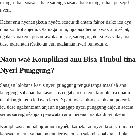
mangaruhan suasana haté sareng suasana haté mangaruhan persepsi
nyeri.
Kabar anu nyenangkeun nyaéta seueur di antara faktor risiko ieu aya
dina kontrol anjeun. Olahraga rutin, ngajaga beurat awak anu séhat,
ngalaksanakeun postur awak anu saé, sareng ngatur stress sadayana
tiasa ngirangan résiko anjeun ngalaman nyeri punggung.
Naon waé Komplikasi anu Bisa Timbul tina
Nyeri Punggung?
Sanajan lolobana kasus nyeri punggung réngsé tanpa masalah anu
langgeng, sababaraha kasus tiasa ngabalukarkeun komplikasi upami
teu ditangtukeun kalayan leres. Ngarti masalah-masalah anu potensial
ieu tiasa ngabantosan anjeun nganggap nyeri punggung anjeun sacara
serius sareng néangan perawatan anu merenah nalika diperlukeun.
Komplikasi anu paling umum nyaéta kamekaran nyeri kronis, dimana
karasaeun teu nyaman anjeun terus-terusan salami sababaraha bulan