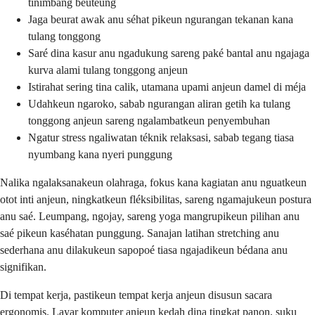
tinimbang beuteung
Jaga beurat awak anu séhat pikeun ngurangan tekanan kana
tulang tonggong
Saré dina kasur anu ngadukung sareng paké bantal anu ngajaga
kurva alami tulang tonggong anjeun
Istirahat sering tina calik, utamana upami anjeun damel di méja
Udahkeun ngaroko, sabab ngurangan aliran getih ka tulang
tonggong anjeun sareng ngalambatkeun penyembuhan
Ngatur stress ngaliwatan téknik relaksasi, sabab tegang tiasa
nyumbang kana nyeri punggung
Nalika ngalaksanakeun olahraga, fokus kana kagiatan anu nguatkeun
otot inti anjeun, ningkatkeun fléksibilitas, sareng ngamajukeun postura
anu saé. Leumpang, ngojay, sareng yoga mangrupikeun pilihan anu
saé pikeun kaséhatan punggung. Sanajan latihan stretching anu
sederhana anu dilakukeun sapopoé tiasa ngajadikeun bédana anu
signifikan.
Di tempat kerja, pastikeun tempat kerja anjeun disusun sacara
ergonomis. Layar komputer anjeun kedah dina tingkat panon, suku