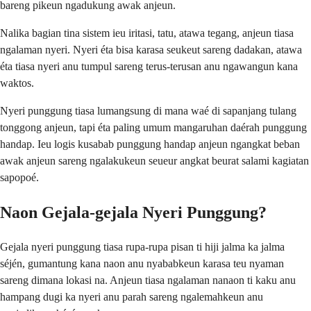
bareng pikeun ngadukung awak anjeun.
Nalika bagian tina sistem ieu iritasi, tatu, atawa tegang, anjeun tiasa
ngalaman nyeri. Nyeri éta bisa karasa seukeut sareng dadakan, atawa
éta tiasa nyeri anu tumpul sareng terus-terusan anu ngawangun kana
waktos.
Nyeri punggung tiasa lumangsung di mana waé di sapanjang tulang
tonggong anjeun, tapi éta paling umum mangaruhan daérah punggung
handap. Ieu logis kusabab punggung handap anjeun ngangkat beban
awak anjeun sareng ngalakukeun seueur angkat beurat salami kagiatan
sapopoé.
Naon Gejala-gejala Nyeri Punggung?
Gejala nyeri punggung tiasa rupa-rupa pisan ti hiji jalma ka jalma
séjén, gumantung kana naon anu nyababkeun karasa teu nyaman
sareng dimana lokasi na. Anjeun tiasa ngalaman nanaon ti kaku anu
hampang dugi ka nyeri anu parah sareng ngalemahkeun anu