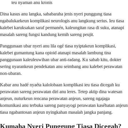
teu nyaman anu kronis
Dina kasus anu langka, sababaraha jenis nyeri punggung tiasa
ngabalukarkeun komplikasi neurologis anu langkung serius. Ieu tiasa
kalebet karuksakan saraf permanén, kaleungitan rasa di suku, atanapi
masalah sareng fungsi kandung kemih sareng peujit.
Panggunaan ubar nyeri anu lila ogé tiasa nyiptakeun komplikasi,
kalebet gumantung kana opioid atanapi masalah lambung tina
panggunaan kaleuleuwihan ubar anti-radang. Ku sabab kitu, dokter
sering nyarankeun pendekatan anu seimbang anu kalebet perawatan
non-ubaran.
Kabar anu hadé nyaéta kalolobaan komplikasi ieu tiasa dicegah ku
perawatan sareng perawatan diri anu leres. Tetep aktip dina watesan
anjeun, nuturkeun rencana perawatan anjeun, sareng ngajaga
komunikasi anu terbuka sareng panyayogi perawatan kaséhatan anjeun
tiasa ngabantosan anjeun nyingkahan masalah jangka panjang.
Kumaha Nyeri Punggung Tiasa Dicegah?