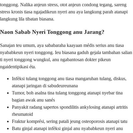
tonggong. Nalika anjeun stress, otot anjeun condong tegang, sareng
stress kronis tiasa ngajadikeun nyeri anu aya langkung parah atanapi
langkung lila tibatan biasana.
Naon Sabab Nyeri Tonggong anu Jarang?
Sanajan teu umum, aya sababaraha kaayaan médis serius anu tiasa
nyababkeun nyeri tonggong. Ieu biasana gaduh gejala tambahan salian
ti nyeri tonggong wungkul, anu ngabantosan dokter pikeun
ngaidentipikasi éta.
Infèksi tulang tonggong anu tiasa mangaruhan tulang, diskus,
atanapi jaringan di sabudeureunana
Tumor, boh asalna tina tulang tonggong atanapi nyebar tina
bagian awak anu sanés
Panyakit radang sapertos spondilitis ankylosing atanapi artritis
rheumatoid
Fraktur komprési, sering patali jeung osteoporosis atanapi tatu
Batu ginjal atanapi infèksi ginjal anu nyababkeun nyeri anu