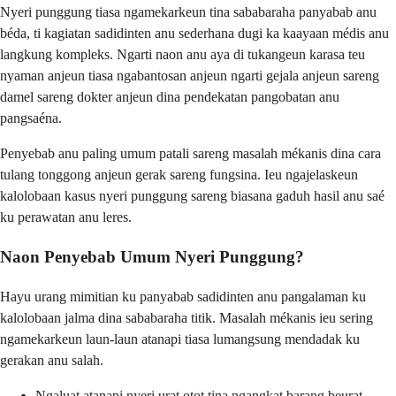
Nyeri punggung tiasa ngamekarkeun tina sababaraha panyabab anu
béda, ti kagiatan sadidinten anu sederhana dugi ka kaayaan médis anu
langkung kompleks. Ngarti naon anu aya di tukangeun karasa teu
nyaman anjeun tiasa ngabantosan anjeun ngarti gejala anjeun sareng
damel sareng dokter anjeun dina pendekatan pangobatan anu
pangsaéna.
Penyebab anu paling umum patali sareng masalah mékanis dina cara
tulang tonggong anjeun gerak sareng fungsina. Ieu ngajelaskeun
kalolobaan kasus nyeri punggung sareng biasana gaduh hasil anu saé
ku perawatan anu leres.
Naon Penyebab Umum Nyeri Punggung?
Hayu urang mimitian ku panyabab sadidinten anu pangalaman ku
kalolobaan jalma dina sababaraha titik. Masalah mékanis ieu sering
ngamekarkeun laun-laun atanapi tiasa lumangsung mendadak ku
gerakan anu salah.
Ngaluat atanapi nyeri urat otot tina ngangkat barang beurat,