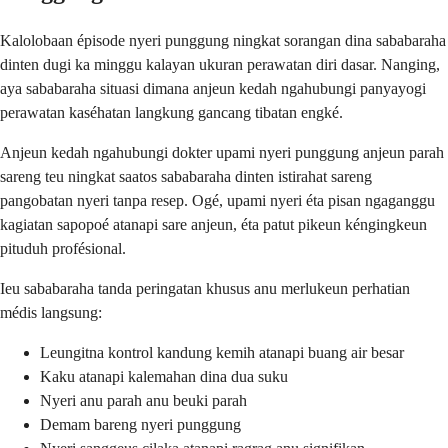
Kalolobaan épisode nyeri punggung ningkat sorangan dina sababaraha
dinten dugi ka minggu kalayan ukuran perawatan diri dasar. Nanging,
aya sababaraha situasi dimana anjeun kedah ngahubungi panyayogi
perawatan kaséhatan langkung gancang tibatan engké.
Anjeun kedah ngahubungi dokter upami nyeri punggung anjeun parah
sareng teu ningkat saatos sababaraha dinten istirahat sareng
pangobatan nyeri tanpa resep. Ogé, upami nyeri éta pisan ngaganggu
kagiatan sapopoé atanapi sare anjeun, éta patut pikeun kéngingkeun
pituduh profésional.
Ieu sababaraha tanda peringatan khusus anu merlukeun perhatian
médis langsung:
Leungitna kontrol kandung kemih atanapi buang air besar
Kaku atanapi kalemahan dina dua suku
Nyeri anu parah anu beuki parah
Demam bareng nyeri punggung