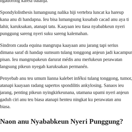
ngadorong karéta balanja.
Spondylolisthesis lumangsung nalika hiji vertebra luncat ka hareup
kana anu di handapna. Ieu bisa lumangsung kusabab cacad anu aya ti
lahir, karuksakan, atanapi tatu. Kaayaan ieu tiasa nyababkeun nyeri
punggung sareng nyeri suku sareng kalemahan.
Sindrom cauda equina mangrupa kaayaan anu jarang tapi serius
dimana saraf di handap sumsum tulang tonggong anjeun jadi kacampur
pisan. Ieu mangrupakeun darurat médis anu merlukeun perawatan
langsung pikeun nyegah karuksakan permanén.
Penyebab anu teu umum lianna kalebet inféksi tulang tonggong, tumor,
atanapi kaayaan radang sapertos spondilitis ankylosing. Sanaos ieu
jarang, penting pikeun nyingkirkeunana, utamana upami nyeri anjeun
gaduh ciri anu teu biasa atanapi henteu ningkat ku perawatan anu
biasa.
Naon anu Nyababkeun Nyeri Punggung?