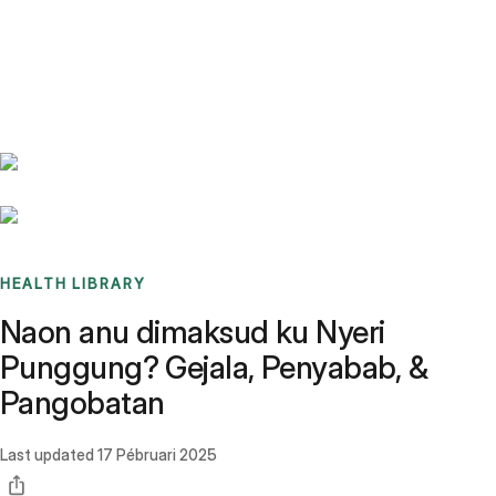
Benchmarks
Stories
FAQ
Sign up / Log in
HEALTH LIBRARY
Naon anu dimaksud ku Nyeri
Punggung? Gejala, Penyabab, &
Pangobatan
Last updated
17 Pébruari 2025