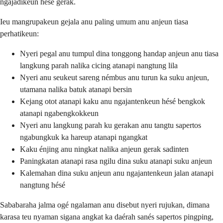
ngajadikeun hésé gerak.
Ieu mangrupakeun gejala anu paling umum anu anjeun tiasa
perhatikeun:
Nyeri pegal anu tumpul dina tonggong handap anjeun anu tiasa
langkung parah nalika cicing atanapi nangtung lila
Nyeri anu seukeut sareng némbus anu turun ka suku anjeun,
utamana nalika batuk atanapi bersin
Kejang otot atanapi kaku anu ngajantenkeun hésé bengkok
atanapi ngabengkokkeun
Nyeri anu langkung parah ku gerakan anu tangtu sapertos
ngabungkuk ka hareup atanapi ngangkat
Kaku énjing anu ningkat nalika anjeun gerak sadinten
Paningkatan atanapi rasa ngilu dina suku atanapi suku anjeun
Kalemahan dina suku anjeun anu ngajantenkeun jalan atanapi
nangtung hésé
Sababaraha jalma ogé ngalaman anu disebut nyeri rujukan, dimana
karasa teu nyaman sigana angkat ka daérah sanés sapertos pingping,