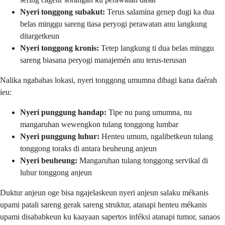
Nyeri tonggong subakut:
Terus salamina genep dugi ka dua
belas minggu sareng tiasa peryogi perawatan anu langkung
ditargetkeun
Nyeri tonggong kronis:
Tetep langkung ti dua belas minggu
sareng biasana peryogi manajemén anu terus-terusan
Nalika ngabahas lokasi, nyeri tonggong umumna dibagi kana daérah
ieu:
Nyeri punggung handap:
Tipe nu pang umumna, nu
mangaruhan wewengkon tulang tonggong lumbar
Nyeri punggung luhur:
Henteu umum, ngalibetkeun tulang
tonggong toraks di antara beuheung anjeun
Nyeri beuheung:
Mangaruhan tulang tonggong servikal di
luhur tonggong anjeun
Duktur anjeun oge bisa ngajelaskeun nyeri anjeun salaku mékanis
upami patali sareng gerak sareng struktur, atanapi henteu mékanis
upami disababkeun ku kaayaan sapertos inféksi atanapi tumor, sanaos