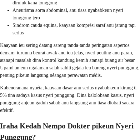
dirujuk kana tonggong
Aneurisma aorta abdominal, anu tiasa nyababkeun nyeri
tonggong jero
Sindrom cauda equina, kaayaan komprési saraf anu jarang tapi
serius
Kaayaan ieu sering datang sareng tanda-tanda peringatan sapertos
demam, turunna beurat awak anu teu jelas, nyeri peuting anu parah,
atanapi masalah dina kontrol kandung kemih atanapi buang air besar.
Upami anjeun ngalaman salah sahiji gejala ieu bareng nyeri punggung,
penting pikeun langsung néangan perawatan médis.
Kabeneranana nyaéta, kaayaan dasar anu serius nyababkeun kirang ti
5% tina sadaya kasus nyeri punggung. Dina kalolobaan kasus, nyeri
punggung anjeun gaduh sabab anu langsung anu tiasa diobati sacara
efektif.
Iraha Kedah Nempo Dokter pikeun Nyeri
Punggung?