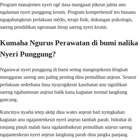
Program manajemen nyeri ogé tiasa mangpaat pikeun jalma anu
ngalaman nyeri punggung kronis. Program komprehensif ieu biasana
ngagabungkeun perlakuan médis, terapi fisik, dukungan psikologis,
sareng pendidikan ngeunaan hirup sareng nyeri kronis.
Kumaha Ngurus Perawatan di bumi nalika
Nyeri Punggung?
Ngarawat nyeri punggung di bumi sering mangrupikeun léngkah
munggaran sareng anu paling penting dina pemulihan anjeun. Seueur
perlakuan sederhana tiasa nyayogikeun kasehatan anu signifikan
sareng ngabantosan anjeun balik kana kagiatan normal langkung
gancang.
Kuncinya nyaéta tetep aktip dina wates anjeun bari nyingkahan
kagiatan anu ngajantenkeun nyeri anjeun tambah parah. Istirahat di
ranjang pinuh malah tiasa ngalambatkeun pemulihan anjeun sareng
ngajantenkeun nyeri anjeun langkung parah dina jangka panjang.