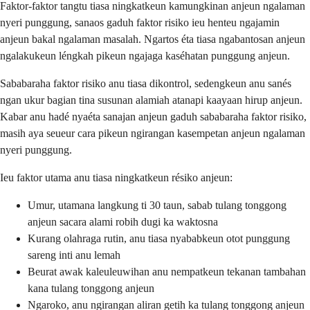
Faktor-faktor tangtu tiasa ningkatkeun kamungkinan anjeun ngalaman
nyeri punggung, sanaos gaduh faktor risiko ieu henteu ngajamin
anjeun bakal ngalaman masalah. Ngartos éta tiasa ngabantosan anjeun
ngalakukeun léngkah pikeun ngajaga kaséhatan punggung anjeun.
Sababaraha faktor risiko anu tiasa dikontrol, sedengkeun anu sanés
ngan ukur bagian tina susunan alamiah atanapi kaayaan hirup anjeun.
Kabar anu hadé nyaéta sanajan anjeun gaduh sababaraha faktor risiko,
masih aya seueur cara pikeun ngirangan kasempetan anjeun ngalaman
nyeri punggung.
Ieu faktor utama anu tiasa ningkatkeun résiko anjeun:
Umur, utamana langkung ti 30 taun, sabab tulang tonggong
anjeun sacara alami robih dugi ka waktosna
Kurang olahraga rutin, anu tiasa nyababkeun otot punggung
sareng inti anu lemah
Beurat awak kaleuleuwihan anu nempatkeun tekanan tambahan
kana tulang tonggong anjeun
Ngaroko, anu ngirangan aliran getih ka tulang tonggong anjeun