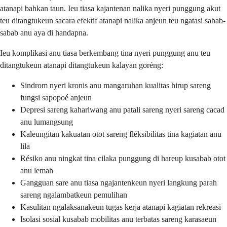
atanapi bahkan taun. Ieu tiasa kajantenan nalika nyeri punggung akut
teu ditangtukeun sacara efektif atanapi nalika anjeun teu ngatasi sabab-
sabab anu aya di handapna.
Ieu komplikasi anu tiasa berkembang tina nyeri punggung anu teu
ditangtukeun atanapi ditangtukeun kalayan goréng:
Sindrom nyeri kronis anu mangaruhan kualitas hirup sareng
fungsi sapopoé anjeun
Depresi sareng kahariwang anu patali sareng nyeri sareng cacad
anu lumangsung
Kaleungitan kakuatan otot sareng fléksibilitas tina kagiatan anu
lila
Résiko anu ningkat tina cilaka punggung di hareup kusabab otot
anu lemah
Gangguan sare anu tiasa ngajantenkeun nyeri langkung parah
sareng ngalambatkeun pemulihan
Kasulitan ngalaksanakeun tugas kerja atanapi kagiatan rekreasi
Isolasi sosial kusabab mobilitas anu terbatas sareng karasaeun