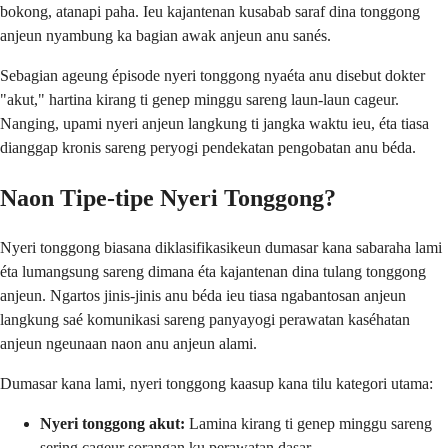
bokong, atanapi paha. Ieu kajantenan kusabab saraf dina tonggong
anjeun nyambung ka bagian awak anjeun anu sanés.
Sebagian ageung épisode nyeri tonggong nyaéta anu disebut dokter
"akut," hartina kirang ti genep minggu sareng laun-laun cageur.
Nanging, upami nyeri anjeun langkung ti jangka waktu ieu, éta tiasa
dianggap kronis sareng peryogi pendekatan pengobatan anu béda.
Naon Tipe-tipe Nyeri Tonggong?
Nyeri tonggong biasana diklasifikasikeun dumasar kana sabaraha lami
éta lumangsung sareng dimana éta kajantenan dina tulang tonggong
anjeun. Ngartos jinis-jinis anu béda ieu tiasa ngabantosan anjeun
langkung saé komunikasi sareng panyayogi perawatan kaséhatan
anjeun ngeunaan naon anu anjeun alami.
Dumasar kana lami, nyeri tonggong kaasup kana tilu kategori utama:
Nyeri tonggong akut:
Lamina kirang ti genep minggu sareng
sering cageur sorangan ku perawatan dasar