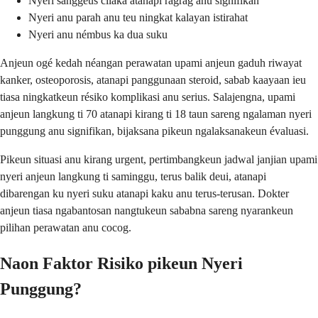
Nyeri sanggeus cilaka atanapi ragrag anu signifikan
Nyeri anu parah anu teu ningkat kalayan istirahat
Nyeri anu némbus ka dua suku
Anjeun ogé kedah néangan perawatan upami anjeun gaduh riwayat
kanker, osteoporosis, atanapi panggunaan steroid, sabab kaayaan ieu
tiasa ningkatkeun résiko komplikasi anu serius. Salajengna, upami
anjeun langkung ti 70 atanapi kirang ti 18 taun sareng ngalaman nyeri
punggung anu signifikan, bijaksana pikeun ngalaksanakeun évaluasi.
Pikeun situasi anu kirang urgent, pertimbangkeun jadwal janjian upami
nyeri anjeun langkung ti saminggu, terus balik deui, atanapi
dibarengan ku nyeri suku atanapi kaku anu terus-terusan. Dokter
anjeun tiasa ngabantosan nangtukeun sababna sareng nyarankeun
pilihan perawatan anu cocog.
Naon Faktor Risiko pikeun Nyeri
Punggung?