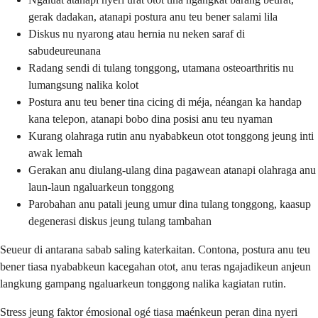
gerak dadakan, atanapi postura anu teu bener salami lila
Diskus nu nyarong atau hernia nu neken saraf di
sabudeureunana
Radang sendi di tulang tonggong, utamana osteoarthritis nu
lumangsung nalika kolot
Postura anu teu bener tina cicing di méja, néangan ka handap
kana telepon, atanapi bobo dina posisi anu teu nyaman
Kurang olahraga rutin anu nyababkeun otot tonggong jeung inti
awak lemah
Gerakan anu diulang-ulang dina pagawean atanapi olahraga anu
laun-laun ngaluarkeun tonggong
Parobahan anu patali jeung umur dina tulang tonggong, kaasup
degenerasi diskus jeung tulang tambahan
Seueur di antarana sabab saling katerkaitan. Contona, postura anu teu
bener tiasa nyababkeun kacegahan otot, anu teras ngajadikeun anjeun
langkung gampang ngaluarkeun tonggong nalika kagiatan rutin.
Stress jeung faktor émosional ogé tiasa maénkeun peran dina nyeri