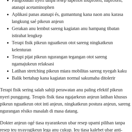
Pangobatan nyeri tanpa resep sapertos ibuprofen, naproxen,
atanapi acetaminophen
Aplikasi panas atanapi és, gumantung kana naon anu karasa
langkung saé pikeun anjeun
Gerakan anu lembut sareng kagiatan anu hampang tibatan
istirahat lengkep
Terapi fisik pikeun nguatkeun otot sareng ningkatkeun
kelenturan
Terapi pijat pikeun ngurangan tegangan otot sareng
ngamajukeun relaksasi
Latihan stretching pikeun miara mobilitas sareng nyegah kaku
Balik bertahap kana kagiatan normal sakumaha ditolerir
Terapi fisik sering salah sahiji perawatan anu paling efektif pikeun
nyeri punggung. Terapis fisik tiasa ngajarkeun anjeun latihan khusus
pikeun nguatkeun otot inti anjeun, ningkatkeun postura anjeun, sareng
ngurangan résiko masalah di masa datang.
Dokter anjeun ogé tiasa nyarankeun ubar resep upami pilihan tanpa
resep teu nyayogikeun lega anu cukup. Ieu tiasa kalebet ubar anti-