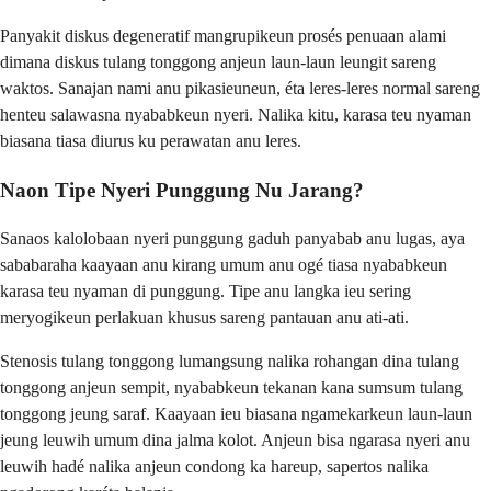
Panyakit diskus degeneratif mangrupikeun prosés penuaan alami
dimana diskus tulang tonggong anjeun laun-laun leungit sareng
waktos. Sanajan nami anu pikasieuneun, éta leres-leres normal sareng
henteu salawasna nyababkeun nyeri. Nalika kitu, karasa teu nyaman
biasana tiasa diurus ku perawatan anu leres.
Naon Tipe Nyeri Punggung Nu Jarang?
Sanaos kalolobaan nyeri punggung gaduh panyabab anu lugas, aya
sababaraha kaayaan anu kirang umum anu ogé tiasa nyababkeun
karasa teu nyaman di punggung. Tipe anu langka ieu sering
meryogikeun perlakuan khusus sareng pantauan anu ati-ati.
Stenosis tulang tonggong lumangsung nalika rohangan dina tulang
tonggong anjeun sempit, nyababkeun tekanan kana sumsum tulang
tonggong jeung saraf. Kaayaan ieu biasana ngamekarkeun laun-laun
jeung leuwih umum dina jalma kolot. Anjeun bisa ngarasa nyeri anu
leuwih hadé nalika anjeun condong ka hareup, sapertos nalika