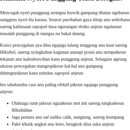
Mencegah nyeri punggung seringna leuwih gampang tibatan ngubaran
sanggeus nyeri éta karasa. Seueur parobahan gaya hirup anu sederhana
sareng kabiasaan sapopoé tiasa ngurangan résiko anjeun ngalaman
masalah punggung di mangsa nu bakal datang.
Kunci pencegahan aya dina ngajaga tulang tonggong anu kuat sareng
fléksibel, sareng nyingkahan kagiatan atanapi posisi anu nempatkeun
tekanan anu kaleuleuwihan kana punggung anjeun. Sebagian ageung
ukuran pencegahan mangrupikeun hal-hal anu gampang
diintegrasikeun kana rutinitas sapopoé anjeun.
Ieu sababaraha cara anu paling efektif pikeun ngajaga punggung
anjeun:
Olahraga rutin pikeun nguatkeun otot inti sareng ningkatkeun
fléksibilitas
Jaga postura anu saé nalika calik, nangtung, sareng leumpang
Paké téknik angkat anu leres, bengkok dina suku anjeun