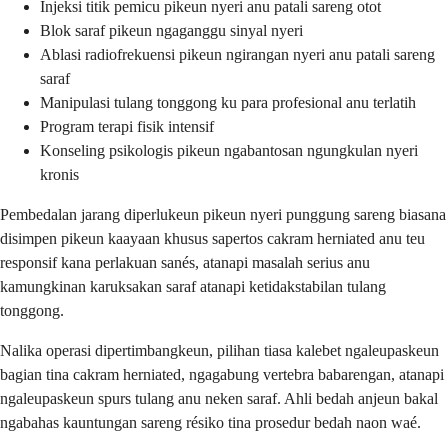
Injeksi titik pemicu pikeun nyeri anu patali sareng otot
Blok saraf pikeun ngaganggu sinyal nyeri
Ablasi radiofrekuensi pikeun ngirangan nyeri anu patali sareng
saraf
Manipulasi tulang tonggong ku para profesional anu terlatih
Program terapi fisik intensif
Konseling psikologis pikeun ngabantosan ngungkulan nyeri
kronis
Pembedalan jarang diperlukeun pikeun nyeri punggung sareng biasana
disimpen pikeun kaayaan khusus sapertos cakram herniated anu teu
responsif kana perlakuan sanés, atanapi masalah serius anu
kamungkinan karuksakan saraf atanapi ketidakstabilan tulang
tonggong.
Nalika operasi dipertimbangkeun, pilihan tiasa kalebet ngaleupaskeun
bagian tina cakram herniated, ngagabung vertebra babarengan, atanapi
ngaleupaskeun spurs tulang anu neken saraf. Ahli bedah anjeun bakal
ngabahas kauntungan sareng résiko tina prosedur bedah naon waé.