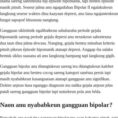
utama sareng sahenteuna hiji épisode hipomanik, tapi henteu épisode
manik pinuh. Seueur jalma anu ngagaduhan Bipolar II ngalakukeun
langkung seueur waktos dina kaayaan depresi, anu tiasa ngajantenkeun
fungsi sapopoé khususna nangtang.
Gangguan siklotimik ngalibatkeun sababaraha periode gejala
hipomanik sareng periode gejala depresi anu neraskeun sahenteuna
dua taun dina jalma dewasa. Nanging, gejala henteu minuhan kriteria
pinuh pikeun épisode hipomanik atanapi depresi. Anggap éta salaku
bentuk siklus suasana ati anu langkung hampang tapi langkung gigih.
Gangguan bipolar anu ditangtukeun sareng teu ditangtukeun kalebet
gejala bipolar anu henteu cocog sareng kategori sanésna persis tapi
masih nyababkeun kasangsaraan atanapi gangguan anu signifikan.
Dokter anjeun tiasa nganggo diagnosis ieu nalika gejala anjeun jelas
patali sareng gangguan bipolar tapi nuturkeun pola anu béda.
Naon anu nyababkeun gangguan bipolar?
Penyabab anu pasti tina gangguan bipolar teu acan kahartos pinuh, tapi