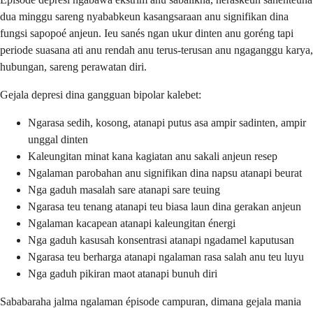
dua minggu sareng nyababkeun kasangsaraan anu signifikan dina
fungsi sapopoé anjeun. Ieu sanés ngan ukur dinten anu goréng tapi
periode suasana ati anu rendah anu terus-terusan anu ngaganggu karya,
hubungan, sareng perawatan diri.
Gejala depresi dina gangguan bipolar kalebet:
Ngarasa sedih, kosong, atanapi putus asa ampir sadinten, ampir
unggal dinten
Kaleungitan minat kana kagiatan anu sakali anjeun resep
Ngalaman parobahan anu signifikan dina napsu atanapi beurat
Nga gaduh masalah sare atanapi sare teuing
Ngarasa teu tenang atanapi teu biasa laun dina gerakan anjeun
Ngalaman kacapean atanapi kaleungitan énergi
Nga gaduh kasusah konsentrasi atanapi ngadamel kaputusan
Ngarasa teu berharga atanapi ngalaman rasa salah anu teu luyu
Nga gaduh pikiran maot atanapi bunuh diri
Sababaraha jalma ngalaman épisode campuran, dimana gejala mania