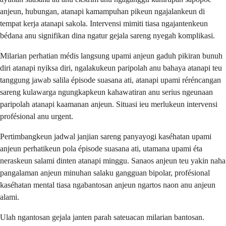
anjeun, hubungan, atanapi kamampuhan pikeun ngajalankeun di
tempat kerja atanapi sakola. Intervensi mimiti tiasa ngajantenkeun
bédana anu signifikan dina ngatur gejala sareng nyegah komplikasi.
Milarian perhatian médis langsung upami anjeun gaduh pikiran bunuh
diri atanapi nyiksa diri, ngalakukeun paripolah anu bahaya atanapi teu
tanggung jawab salila épisode suasana ati, atanapi upami réréncangan
sareng kulawarga ngungkapkeun kahawatiran anu serius ngeunaan
paripolah atanapi kaamanan anjeun. Situasi ieu merlukeun intervensi
profésional anu urgent.
Pertimbangkeun jadwal janjian sareng panyayogi kaséhatan upami
anjeun perhatikeun pola épisode suasana ati, utamana upami éta
neraskeun salami dinten atanapi minggu. Sanaos anjeun teu yakin naha
pangalaman anjeun minuhan salaku gangguan bipolar, profésional
kaséhatan mental tiasa ngabantosan anjeun ngartos naon anu anjeun
alami.
Ulah ngantosan gejala janten parah sateuacan milarian bantosan.