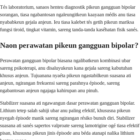
Tés laboratorium, sanaos henteu diagnostik pikeun gangguan bipolar
sorangan, tiasa ngabantosan ngaleungitkeun kaayaan médis anu tiasa
nyababkeun gejala anjeun. Ieu tiasa kalebet tés getih pikeun mariksa
fungsi tiroid, tingkat vitamin, sareng tanda-tanda kaséhatan fisik sanés.
Naon perawatan pikeun gangguan bipolar?
Perawatan gangguan bipolar biasana ngalibatkeun kombinasi ubar
sareng psikoterapi, anu disaluyukeun kana gejala sareng kabutuhan
khusus anjeun. Tujuanana nyaéta pikeun ngastabilkeun suasana ati
anjeun, ngirangan frekuensi sareng parahnya épisode, sareng
ngabantosan anjeun ngajaga kahirupan anu pinuh.
Stabilizer suasana ati ngawangun dasar perawatan gangguan bipolar.
Lithium tetep salah sahiji ubar anu paling efektif, khususna pikeun
nyegah épisode manik sareng ngirangan résiko bunuh diri. Stabilizer
suasana ati sanés sapertos valproate sareng lamotrigine ogé tiasa efektif
pisan, khususna pikeun jinis épisode anu béda atanapi nalika lithium