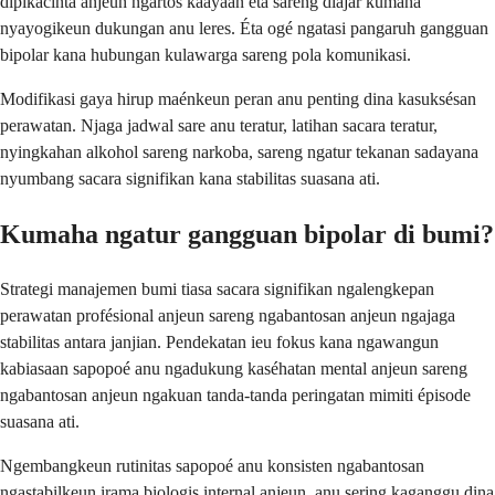
dipikacinta anjeun ngartos kaayaan éta sareng diajar kumaha
nyayogikeun dukungan anu leres. Éta ogé ngatasi pangaruh gangguan
bipolar kana hubungan kulawarga sareng pola komunikasi.
Modifikasi gaya hirup maénkeun peran anu penting dina kasuksésan
perawatan. Njaga jadwal sare anu teratur, latihan sacara teratur,
nyingkahan alkohol sareng narkoba, sareng ngatur tekanan sadayana
nyumbang sacara signifikan kana stabilitas suasana ati.
Kumaha ngatur gangguan bipolar di bumi?
Strategi manajemen bumi tiasa sacara signifikan ngalengkepan
perawatan profésional anjeun sareng ngabantosan anjeun ngajaga
stabilitas antara janjian. Pendekatan ieu fokus kana ngawangun
kabiasaan sapopoé anu ngadukung kaséhatan mental anjeun sareng
ngabantosan anjeun ngakuan tanda-tanda peringatan mimiti épisode
suasana ati.
Ngembangkeun rutinitas sapopoé anu konsisten ngabantosan
ngastabilkeun irama biologis internal anjeun, anu sering kaganggu dina