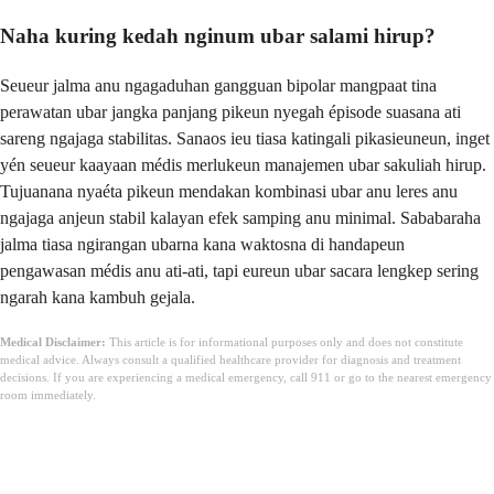
Naha kuring kedah nginum ubar salami hirup?
Seueur jalma anu ngagaduhan gangguan bipolar mangpaat tina
perawatan ubar jangka panjang pikeun nyegah épisode suasana ati
sareng ngajaga stabilitas. Sanaos ieu tiasa katingali pikasieuneun, inget
yén seueur kaayaan médis merlukeun manajemen ubar sakuliah hirup.
Tujuanana nyaéta pikeun mendakan kombinasi ubar anu leres anu
ngajaga anjeun stabil kalayan efek samping anu minimal. Sababaraha
jalma tiasa ngirangan ubarna kana waktosna di handapeun
pengawasan médis anu ati-ati, tapi eureun ubar sacara lengkep sering
ngarah kana kambuh gejala.
Medical Disclaimer:
This article is for informational purposes only and does not constitute
medical advice. Always consult a qualified healthcare provider for diagnosis and treatment
decisions. If you are experiencing a medical emergency, call 911 or go to the nearest emergency
room immediately.