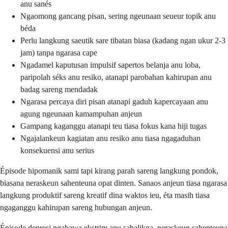
anu sanés
Ngaomong gancang pisan, sering ngeunaan seueur topik anu
béda
Perlu langkung saeutik sare tibatan biasa (kadang ngan ukur 2-3
jam) tanpa ngarasa cape
Ngadamel kaputusan impulsif sapertos belanja anu loba,
paripolah séks anu resiko, atanapi parobahan kahirupan anu
badag sareng mendadak
Ngarasa percaya diri pisan atanapi gaduh kapercayaan anu
agung ngeunaan kamampuhan anjeun
Gampang kaganggu atanapi teu tiasa fokus kana hiji tugas
Ngajalankeun kagiatan anu resiko anu tiasa ngagaduhan
konsekuensi anu serius
Épisode hipomanik sami tapi kirang parah sareng langkung pondok,
biasana neraskeun sahenteuna opat dinten. Sanaos anjeun tiasa ngarasa
langkung produktif sareng kreatif dina waktos ieu, éta masih tiasa
ngaganggu kahirupan sareng hubungan anjeun.
Épisode depresi ngabawa ekstrim anu sabalikna, neraskeun sahenteuna