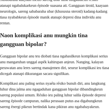
atanapi ngabalukarkeun épisode suasana ati. Gangguan tiroid, kaayaan
neurologis, sareng sababaraha ubar (khususna steroid) kadang-kadang
tiasa nyababkeun épisode manik atanapi depresi dina individu anu
rentan.
Naon komplikasi anu mungkin tina
gangguan bipolar?
Gangguan bipolar anu teu diobati tiasa ngahasilkeun komplikasi serius
anu mangaruhan unggal aspék kahirupan anjeun. Nanging, kalayan
perawatan anu leres sareng manajemen diri, seueur komplikasi ieu tiasa
dicegah atanapi dikurangan sacara signifikan.
Komplikasi anu paling serius nyaéta résiko bunuh diri, anu langkung
luhur dina jalma anu ngagaduhan gangguan bipolar dibandingkeun
sareng populasi umum. Résiko ieu paling luhur salila épisode depresi
sareng épisode campuran, nalika perasaan putus asa digabungkeun
sareng énergi pikeun bertindak kana pikiran anu ngabahayakeun.