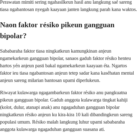
Perawatan mimiti sering ngahasilkeun hasil anu langkung saé sareng
tiasa ngabantosan nyegah kaayaan janten langkung parah kana waktos.
Naon faktor résiko pikeun gangguan
bipolar?
Sababaraha faktor tiasa ningkatkeun kamungkinan anjeun
ngamekarkeun gangguan bipolar, sanaos gaduh faktor résiko henteu
hartos yén anjeun pasti bakal ngamekarkeun kaayaan éta. Ngartos
faktor ieu tiasa ngabantosan anjeun tetep sadar kana kaséhatan mental
anjeun sareng milarian bantosan upami diperlukeun.
Riwayat kulawarga ngagambarkeun faktor résiko anu pangkuatna
pikeun gangguan bipolar. Gaduh anggota kulawarga tingkat kahiji
(kolot, dulur, atanapi anak) anu ngagaduhan gangguan bipolar
ningkatkeun résiko anjeun ku kira-kira 10 kali dibandingkeun sareng
populasi umum. Résiko malah langkung luhur upami sababaraha
anggota kulawarga ngagaduhan gangguan suasana ati.