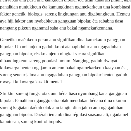
panalitian nunjukkeun éta kamungkinan ngamekarkeun tina kombinasi
faktor genetik, biologis, sareng lingkungan anu digabungkeun. Henteu
aya hiji faktor anu nyababkeun gangguan bipolar, éta sababna tiasa
nangtang pikeun ngaramal saha anu bakal ngamekarkeunana.
Genetika maénkeun peran anu signifikan dina kamekaran gangguan
bipolar. Upami anjeun gaduh kolot atanapi dulur anu ngagaduhan
gangguan bipolar, résiko anjeun ningkat sacara signifikan
dibandingkeun sareng populasi umum. Nanging, gaduh riwayat
kulawarga henteu ngajamin anjeun bakal ngamekarkeun kaayaan éta,
sareng seueur jalma anu ngagaduhan gangguan bipolar henteu gaduh
riwayat kulawarga kasakit mental.
Struktur sareng fungsi otak anu béda tiasa nyumbang kana gangguan
bipolar. Panalitian nganggo citra otak mendakan bédana dina ukuran
sareng kagiatan daérah otak anu tangtu dina jalma anu ngagaduhan
gangguan bipolar. Daérah ieu aub dina régulasi suasana ati, ngadamel
kaputusan, sareng kontrol impuls.