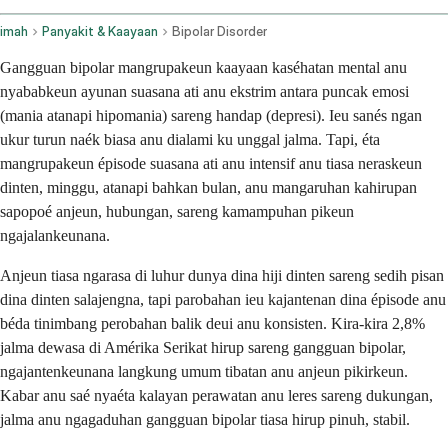
imah
Panyakit & Kaayaan
Bipolar Disorder
Gangguan bipolar mangrupakeun kaayaan kaséhatan mental anu
nyababkeun ayunan suasana ati anu ekstrim antara puncak emosi
(mania atanapi hipomania) sareng handap (depresi). Ieu sanés ngan
ukur turun naék biasa anu dialami ku unggal jalma. Tapi, éta
mangrupakeun épisode suasana ati anu intensif anu tiasa neraskeun
dinten, minggu, atanapi bahkan bulan, anu mangaruhan kahirupan
sapopoé anjeun, hubungan, sareng kamampuhan pikeun
ngajalankeunana.
Anjeun tiasa ngarasa di luhur dunya dina hiji dinten sareng sedih pisan
dina dinten salajengna, tapi parobahan ieu kajantenan dina épisode anu
béda tinimbang perobahan balik deui anu konsisten. Kira-kira 2,8%
jalma dewasa di Amérika Serikat hirup sareng gangguan bipolar,
ngajantenkeunana langkung umum tibatan anu anjeun pikirkeun.
Kabar anu saé nyaéta kalayan perawatan anu leres sareng dukungan,
jalma anu ngagaduhan gangguan bipolar tiasa hirup pinuh, stabil.