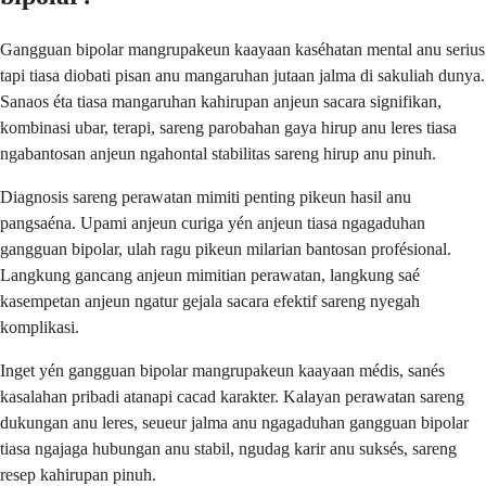
Gangguan bipolar mangrupakeun kaayaan kaséhatan mental anu serius
tapi tiasa diobati pisan anu mangaruhan jutaan jalma di sakuliah dunya.
Sanaos éta tiasa mangaruhan kahirupan anjeun sacara signifikan,
kombinasi ubar, terapi, sareng parobahan gaya hirup anu leres tiasa
ngabantosan anjeun ngahontal stabilitas sareng hirup anu pinuh.
Diagnosis sareng perawatan mimiti penting pikeun hasil anu
pangsaéna. Upami anjeun curiga yén anjeun tiasa ngagaduhan
gangguan bipolar, ulah ragu pikeun milarian bantosan profésional.
Langkung gancang anjeun mimitian perawatan, langkung saé
kasempetan anjeun ngatur gejala sacara efektif sareng nyegah
komplikasi.
Inget yén gangguan bipolar mangrupakeun kaayaan médis, sanés
kasalahan pribadi atanapi cacad karakter. Kalayan perawatan sareng
dukungan anu leres, seueur jalma anu ngagaduhan gangguan bipolar
tiasa ngajaga hubungan anu stabil, ngudag karir anu suksés, sareng
resep kahirupan pinuh.