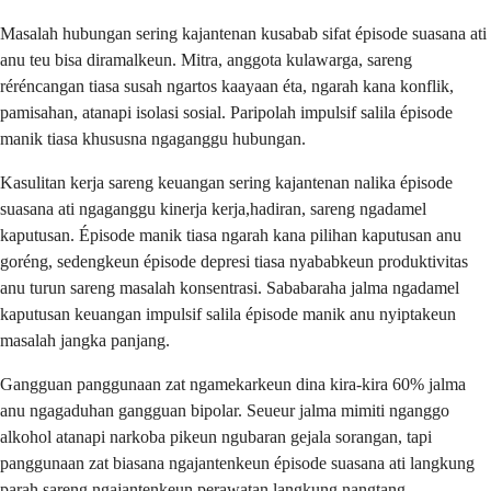
Masalah hubungan sering kajantenan kusabab sifat épisode suasana ati
anu teu bisa diramalkeun. Mitra, anggota kulawarga, sareng
réréncangan tiasa susah ngartos kaayaan éta, ngarah kana konflik,
pamisahan, atanapi isolasi sosial. Paripolah impulsif salila épisode
manik tiasa khususna ngaganggu hubungan.
Kasulitan kerja sareng keuangan sering kajantenan nalika épisode
suasana ati ngaganggu kinerja kerja,hadiran, sareng ngadamel
kaputusan. Épisode manik tiasa ngarah kana pilihan kaputusan anu
goréng, sedengkeun épisode depresi tiasa nyababkeun produktivitas
anu turun sareng masalah konsentrasi. Sababaraha jalma ngadamel
kaputusan keuangan impulsif salila épisode manik anu nyiptakeun
masalah jangka panjang.
Gangguan panggunaan zat ngamekarkeun dina kira-kira 60% jalma
anu ngagaduhan gangguan bipolar. Seueur jalma mimiti nganggo
alkohol atanapi narkoba pikeun ngubaran gejala sorangan, tapi
panggunaan zat biasana ngajantenkeun épisode suasana ati langkung
parah sareng ngajantenkeun perawatan langkung nangtang.