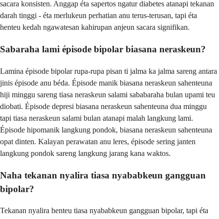
sacara konsisten. Anggap éta sapertos ngatur diabetes atanapi tekanan
darah tinggi - éta merlukeun perhatian anu terus-terusan, tapi éta
henteu kedah ngawatesan kahirupan anjeun sacara signifikan.
Sabaraha lami épisode bipolar biasana neraskeun?
Lamina épisode bipolar rupa-rupa pisan ti jalma ka jalma sareng antara
jinis épisode anu béda. Épisode manik biasana neraskeun sahenteuna
hiji minggu sareng tiasa neraskeun salami sababaraha bulan upami teu
diobati. Épisode depresi biasana neraskeun sahenteuna dua minggu
tapi tiasa neraskeun salami bulan atanapi malah langkung lami.
Épisode hipomanik langkung pondok, biasana neraskeun sahenteuna
opat dinten. Kalayan perawatan anu leres, épisode sering janten
langkung pondok sareng langkung jarang kana waktos.
Naha tekanan nyalira tiasa nyababkeun gangguan
bipolar?
Tekanan nyalira henteu tiasa nyababkeun gangguan bipolar, tapi éta