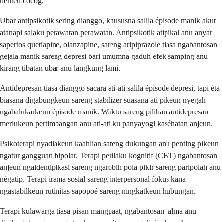
henteu cocog.
Ubar antipsikotik sering dianggo, khususna salila épisode manik akut
atanapi salaku perawatan perawatan. Antipsikotik atipikal anu anyar
sapertos quetiapine, olanzapine, sareng aripiprazole tiasa ngabantosan
gejala manik sareng depresi bari umumna gaduh efek samping anu
kirang tibatan ubar anu langkung lami.
Antidepresan tiasa dianggo sacara ati-ati salila épisode depresi, tapi éta
biasana digabungkeun sareng stabilizer suasana ati pikeun nyegah
ngabalukarkeun épisode manik. Waktu sareng pilihan antidepresan
merlukeun pertimbangan anu ati-ati ku panyayogi kaséhatan anjeun.
Psikoterapi nyadiakeun kaahlian sareng dukungan anu penting pikeun
ngatur gangguan bipolar. Terapi perilaku kognitif (CBT) ngabantosan
anjeun ngaidentipikasi sareng ngarobih pola pikir sareng paripolah anu
négatip. Terapi irama sosial sareng interpersonal fokus kana
ngastabilkeun rutinitas sapopoé sareng ningkatkeun hubungan.
Terapi kulawarga tiasa pisan mangpaat, ngabantosan jalma anu