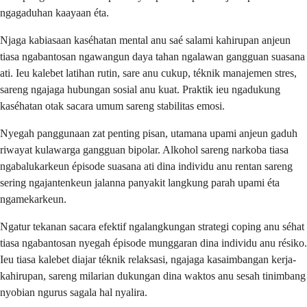
ngagaduhan kaayaan éta.
Njaga kabiasaan kaséhatan mental anu saé salami kahirupan anjeun
tiasa ngabantosan ngawangun daya tahan ngalawan gangguan suasana
ati. Ieu kalebet latihan rutin, sare anu cukup, téknik manajemen stres,
sareng ngajaga hubungan sosial anu kuat. Praktik ieu ngadukung
kaséhatan otak sacara umum sareng stabilitas emosi.
Nyegah panggunaan zat penting pisan, utamana upami anjeun gaduh
riwayat kulawarga gangguan bipolar. Alkohol sareng narkoba tiasa
ngabalukarkeun épisode suasana ati dina individu anu rentan sareng
sering ngajantenkeun jalanna panyakit langkung parah upami éta
ngamekarkeun.
Ngatur tekanan sacara efektif ngalangkungan strategi coping anu séhat
tiasa ngabantosan nyegah épisode munggaran dina individu anu résiko.
Ieu tiasa kalebet diajar téknik relaksasi, ngajaga kasaimbangan kerja-
kahirupan, sareng milarian dukungan dina waktos anu sesah tinimbang
nyobian ngurus sagala hal nyalira.