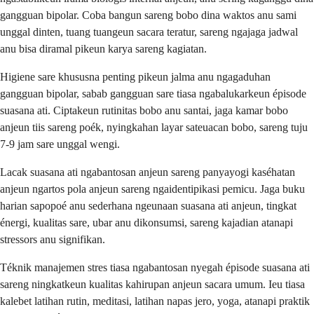
gangguan bipolar. Coba bangun sareng bobo dina waktos anu sami
unggal dinten, tuang tuangeun sacara teratur, sareng ngajaga jadwal
anu bisa diramal pikeun karya sareng kagiatan.
Higiene sare khususna penting pikeun jalma anu ngagaduhan
gangguan bipolar, sabab gangguan sare tiasa ngabalukarkeun épisode
suasana ati. Ciptakeun rutinitas bobo anu santai, jaga kamar bobo
anjeun tiis sareng poék, nyingkahan layar sateuacan bobo, sareng tuju
7-9 jam sare unggal wengi.
Lacak suasana ati ngabantosan anjeun sareng panyayogi kaséhatan
anjeun ngartos pola anjeun sareng ngaidentipikasi pemicu. Jaga buku
harian sapopoé anu sederhana ngeunaan suasana ati anjeun, tingkat
énergi, kualitas sare, ubar anu dikonsumsi, sareng kajadian atanapi
stressors anu signifikan.
Téknik manajemen stres tiasa ngabantosan nyegah épisode suasana ati
sareng ningkatkeun kualitas kahirupan anjeun sacara umum. Ieu tiasa
kalebet latihan rutin, meditasi, latihan napas jero, yoga, atanapi praktik