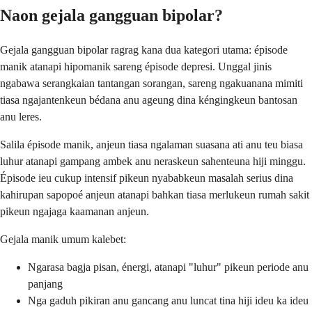
Naon gejala gangguan bipolar?
Gejala gangguan bipolar ragrag kana dua kategori utama: épisode
manik atanapi hipomanik sareng épisode depresi. Unggal jinis
ngabawa serangkaian tantangan sorangan, sareng ngakuanana mimiti
tiasa ngajantenkeun bédana anu ageung dina kéngingkeun bantosan
anu leres.
Salila épisode manik, anjeun tiasa ngalaman suasana ati anu teu biasa
luhur atanapi gampang ambek anu neraskeun sahenteuna hiji minggu.
Épisode ieu cukup intensif pikeun nyababkeun masalah serius dina
kahirupan sapopoé anjeun atanapi bahkan tiasa merlukeun rumah sakit
pikeun ngajaga kaamanan anjeun.
Gejala manik umum kalebet:
Ngarasa bagja pisan, énergi, atanapi "luhur" pikeun periode anu
panjang
Nga gaduh pikiran anu gancang anu luncat tina hiji ideu ka ideu