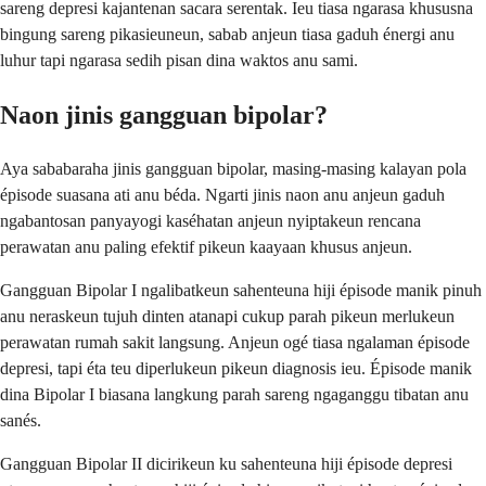
sareng depresi kajantenan sacara serentak. Ieu tiasa ngarasa khususna
bingung sareng pikasieuneun, sabab anjeun tiasa gaduh énergi anu
luhur tapi ngarasa sedih pisan dina waktos anu sami.
Naon jinis gangguan bipolar?
Aya sababaraha jinis gangguan bipolar, masing-masing kalayan pola
épisode suasana ati anu béda. Ngarti jinis naon anu anjeun gaduh
ngabantosan panyayogi kaséhatan anjeun nyiptakeun rencana
perawatan anu paling efektif pikeun kaayaan khusus anjeun.
Gangguan Bipolar I ngalibatkeun sahenteuna hiji épisode manik pinuh
anu neraskeun tujuh dinten atanapi cukup parah pikeun merlukeun
perawatan rumah sakit langsung. Anjeun ogé tiasa ngalaman épisode
depresi, tapi éta teu diperlukeun pikeun diagnosis ieu. Épisode manik
dina Bipolar I biasana langkung parah sareng ngaganggu tibatan anu
sanés.
Gangguan Bipolar II dicirikeun ku sahenteuna hiji épisode depresi