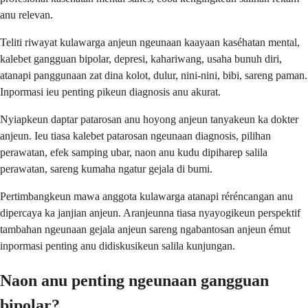
anu relevan.
Teliti riwayat kulawarga anjeun ngeunaan kaayaan kaséhatan mental,
kalebet gangguan bipolar, depresi, kahariwang, usaha bunuh diri,
atanapi panggunaan zat dina kolot, dulur, nini-nini, bibi, sareng paman.
Inpormasi ieu penting pikeun diagnosis anu akurat.
Nyiapkeun daptar patarosan anu hoyong anjeun tanyakeun ka dokter
anjeun. Ieu tiasa kalebet patarosan ngeunaan diagnosis, pilihan
perawatan, efek samping ubar, naon anu kudu dipiharep salila
perawatan, sareng kumaha ngatur gejala di bumi.
Pertimbangkeun mawa anggota kulawarga atanapi réréncangan anu
dipercaya ka janjian anjeun. Aranjeunna tiasa nyayogikeun perspektif
tambahan ngeunaan gejala anjeun sareng ngabantosan anjeun émut
inpormasi penting anu didiskusikeun salila kunjungan.
Naon anu penting ngeunaan gangguan
bipolar?