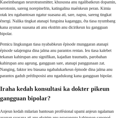
Kaseimbangan neurotransmitter, khususna anu ngalibatkeun dopamin,
serotonin, sareng norepinefrin, katingalina maénkeun peran. Kimia
otak ieu ngabantosan ngatur suasana ati, sare, napsu, sareng tingkat
énergi. Nalika tingkat atanapi fungsina kaganggu, éta tiasa nyumbang
kana ayunan suasana ati anu ekstrim anu dicirikeun ku gangguan
bipolar.
Pemicu lingkungan tiasa nyababkeun épisode munggaran atanapi
épisode salajengna dina jalma anu parantos rentan. Ieu tiasa kalebet
tekanan kahirupan anu signifikan, kajadian traumatis, parobahan
kahirupan anu ageung, gangguan sare, atanapi panggunaan zat.
Nanging, faktor ieu biasana ngabalukarkeun épisode dina jalma anu
parantos gaduh prédisposisi anu ngadukung kana gangguan bipolar.
Iraha kedah konsultasi ka dokter pikeun
gangguan bipolar?
Anjeun kedah milarian bantosan profésional upami anjeun ngalaman
ayunan suasana ati anu ekstrim anu ngaganggu kahirupan sapopoé