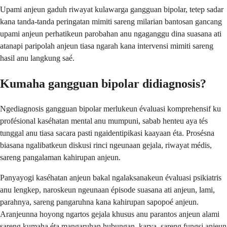
Upami anjeun gaduh riwayat kulawarga gangguan bipolar, tetep sadar
kana tanda-tanda peringatan mimiti sareng milarian bantosan gancang
upami anjeun perhatikeun parobahan anu ngaganggu dina suasana ati
atanapi paripolah anjeun tiasa ngarah kana intervensi mimiti sareng
hasil anu langkung saé.
Kumaha gangguan bipolar didiagnosis?
Ngediagnosis gangguan bipolar merlukeun évaluasi komprehensif ku
profésional kaséhatan mental anu mumpuni, sabab henteu aya tés
tunggal anu tiasa sacara pasti ngaidentipikasi kaayaan éta. Prosésna
biasana ngalibatkeun diskusi rinci ngeunaan gejala, riwayat médis,
sareng pangalaman kahirupan anjeun.
Panyayogi kaséhatan anjeun bakal ngalaksanakeun évaluasi psikiatris
anu lengkep, naroskeun ngeunaan épisode suasana ati anjeun, lami,
parahnya, sareng pangaruhna kana kahirupan sapopoé anjeun.
Aranjeunna hoyong ngartos gejala khusus anu parantos anjeun alami
sareng kumaha éta mangaruhan hubungan, karya, sareng fungsi anjeun