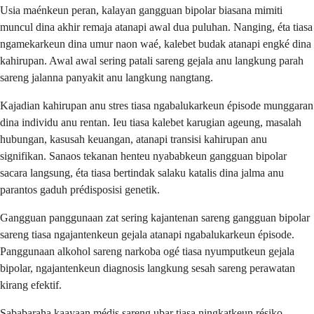
Usia maénkeun peran, kalayan gangguan bipolar biasana mimiti
muncul dina akhir remaja atanapi awal dua puluhan. Nanging, éta tiasa
ngamekarkeun dina umur naon waé, kalebet budak atanapi engké dina
kahirupan. Awal awal sering patali sareng gejala anu langkung parah
sareng jalanna panyakit anu langkung nangtang.
Kajadian kahirupan anu stres tiasa ngabalukarkeun épisode munggaran
dina individu anu rentan. Ieu tiasa kalebet karugian ageung, masalah
hubungan, kasusah keuangan, atanapi transisi kahirupan anu
signifikan. Sanaos tekanan henteu nyababkeun gangguan bipolar
sacara langsung, éta tiasa bertindak salaku katalis dina jalma anu
parantos gaduh prédisposisi genetik.
Gangguan panggunaan zat sering kajantenan sareng gangguan bipolar
sareng tiasa ngajantenkeun gejala atanapi ngabalukarkeun épisode.
Panggunaan alkohol sareng narkoba ogé tiasa nyumputkeun gejala
bipolar, ngajantenkeun diagnosis langkung sesah sareng perawatan
kirang efektif.
Sababaraha kaayaan médis sareng ubar tiasa ningkatkeun résiko