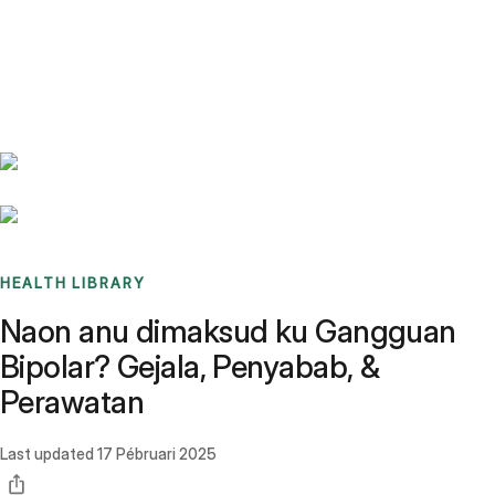
Benchmarks
Stories
FAQ
Sign up / Log in
HEALTH LIBRARY
Naon anu dimaksud ku Gangguan
Bipolar? Gejala, Penyabab, &
Perawatan
Last updated
17 Pébruari 2025