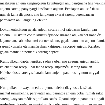
mastikeun anjeun kéngingkeun kauntungan anu pangsaéna tina waktos
anjeun sareng panyayogi kaséhatan anjeun. Persiapan anu saé tiasa
ngarah kana diagnosis anu langkung akurat sareng perencanaan
perawatan anu langkung efektif.
Dokumentasikeun gejala anjeun sacara rinci sateuacan kunjungan
anjeun. Tuliskeun conto khusus épisode suasana ati, kalebet iraha éta
kajantenan, sabaraha lami éta neraskeun, gejala naon anu anjeun alami,
sareng kumaha éta mangaruhan kahirupan sapopoé anjeun. Kalebet
gejala manik / hipomanik sareng depresi.
Kumpulkeun daptar lengkep sadaya ubar anu ayeuna anjeun anggo,
kalebet ubar resep, ubar tanpa resep, suplemén, sareng ramuan.
Kalebet dosis sareng sabaraha lami anjeun parantos nginum unggal
ubar.
Kumpulkeun riwayat médis anjeun, kalebet diagnosis kaséhatan
mental saméméhna, perawatan anu parantos anjeun coba, rumah sakit,
sareng kaayaan médis signifikan sanés. Upami anjeun parantos ningali
profésional kaséhatan mental sanés, coba kéngingkeun salinan rékam