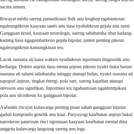
sacara umum.
Riwayat médis sareng pamariksaan fisik anu lengkep ngabantosan
ngaleungitkeun kaayaan sanés anu tiasa nyababkeun gejala anu sami.
Gangguan tiroid, kaayaan neurologis, sareng sababaraha ubar kadang-
kadang tiasa ngagambarkeun gejala bipolar, janten penting pikeun
ngaleungitkeun kamungkinan ieu.
Lacak suasana ati kana waktos nyadiakeun inpormasi diagnostik anu
berharga. Dokter anjeun tiasa menta anjeun pikeun nyatet buku harian
suasana ati salami sababaraha minggu atanapi bulan, nyatet suasana ati
sapopoé anjeun, tingkat énergi, pola sare, sareng kajadian atanapi
stressors anu signifikan. Inpormasi ieu ngabantosan ngaidentipikasi
pola anu dicirikeun ku gangguan bipolar.
Asésmén riwayat kulawarga penting pisan sabab gangguan bipolar
gaduh komponén genetik anu kuat. Panyayogi kaséhatan anjeun bakal
naroskeun patarosan rinci ngeunaan kaayaan kaséhatan mental dina
anggota kulawarga langsung sareng anu lega.