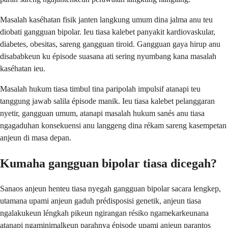
Masalah kaséhatan fisik janten langkung umum dina jalma anu teu
diobati gangguan bipolar. Ieu tiasa kalebet panyakit kardiovaskular,
diabetes, obesitas, sareng gangguan tiroid. Gangguan gaya hirup anu
disababkeun ku épisode suasana ati sering nyumbang kana masalah
kaséhatan ieu.
Masalah hukum tiasa timbul tina paripolah impulsif atanapi teu
tanggung jawab salila épisode manik. Ieu tiasa kalebet pelanggaran
nyetir, gangguan umum, atanapi masalah hukum sanés anu tiasa
ngagaduhan konsekuensi anu langgeng dina rékam sareng kasempetan
anjeun di masa depan.
Kumaha gangguan bipolar tiasa dicegah?
Sanaos anjeun henteu tiasa nyegah gangguan bipolar sacara lengkep,
utamana upami anjeun gaduh prédisposisi genetik, anjeun tiasa
ngalakukeun léngkah pikeun ngirangan résiko ngamekarkeunana
atanapi ngaminimalkeun parahnya épisode upami anjeun parantos