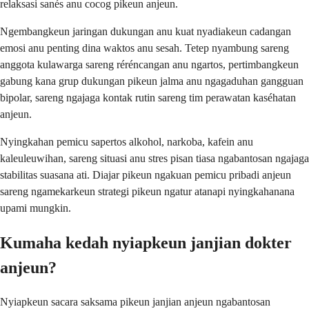
relaksasi sanés anu cocog pikeun anjeun.
Ngembangkeun jaringan dukungan anu kuat nyadiakeun cadangan
emosi anu penting dina waktos anu sesah. Tetep nyambung sareng
anggota kulawarga sareng réréncangan anu ngartos, pertimbangkeun
gabung kana grup dukungan pikeun jalma anu ngagaduhan gangguan
bipolar, sareng ngajaga kontak rutin sareng tim perawatan kaséhatan
anjeun.
Nyingkahan pemicu sapertos alkohol, narkoba, kafein anu
kaleuleuwihan, sareng situasi anu stres pisan tiasa ngabantosan ngajaga
stabilitas suasana ati. Diajar pikeun ngakuan pemicu pribadi anjeun
sareng ngamekarkeun strategi pikeun ngatur atanapi nyingkahanana
upami mungkin.
Kumaha kedah nyiapkeun janjian dokter
anjeun?
Nyiapkeun sacara saksama pikeun janjian anjeun ngabantosan