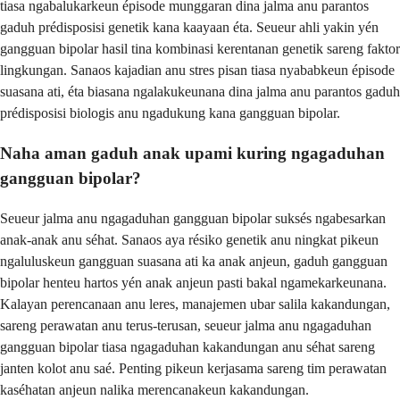
tiasa ngabalukarkeun épisode munggaran dina jalma anu parantos
gaduh prédisposisi genetik kana kaayaan éta. Seueur ahli yakin yén
gangguan bipolar hasil tina kombinasi kerentanan genetik sareng faktor
lingkungan. Sanaos kajadian anu stres pisan tiasa nyababkeun épisode
suasana ati, éta biasana ngalakukeunana dina jalma anu parantos gaduh
prédisposisi biologis anu ngadukung kana gangguan bipolar.
Naha aman gaduh anak upami kuring ngagaduhan
gangguan bipolar?
Seueur jalma anu ngagaduhan gangguan bipolar suksés ngabesarkan
anak-anak anu séhat. Sanaos aya résiko genetik anu ningkat pikeun
ngaluluskeun gangguan suasana ati ka anak anjeun, gaduh gangguan
bipolar henteu hartos yén anak anjeun pasti bakal ngamekarkeunana.
Kalayan perencanaan anu leres, manajemen ubar salila kakandungan,
sareng perawatan anu terus-terusan, seueur jalma anu ngagaduhan
gangguan bipolar tiasa ngagaduhan kakandungan anu séhat sareng
janten kolot anu saé. Penting pikeun kerjasama sareng tim perawatan
kaséhatan anjeun nalika merencanakeun kakandungan.