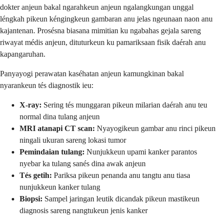
dokter anjeun bakal ngarahkeun anjeun ngalangkungan unggal
léngkah pikeun kéngingkeun gambaran anu jelas ngeunaan naon anu
kajantenan. Prosésna biasana mimitian ku ngabahas gejala sareng
riwayat médis anjeun, dituturkeun ku pamariksaan fisik daérah anu
kapangaruhan.
Panyayogi perawatan kaséhatan anjeun kamungkinan bakal
nyarankeun tés diagnostik ieu:
X-ray:
Sering tés munggaran pikeun milarian daérah anu teu
normal dina tulang anjeun
MRI atanapi CT scan:
Nyayogikeun gambar anu rinci pikeun
ningali ukuran sareng lokasi tumor
Pemindaian tulang:
Nunjukkeun upami kanker parantos
nyebar ka tulang sanés dina awak anjeun
Tés getih:
Pariksa pikeun penanda anu tangtu anu tiasa
nunjukkeun kanker tulang
Biopsi:
Sampel jaringan leutik dicandak pikeun mastikeun
diagnosis sareng nangtukeun jenis kanker