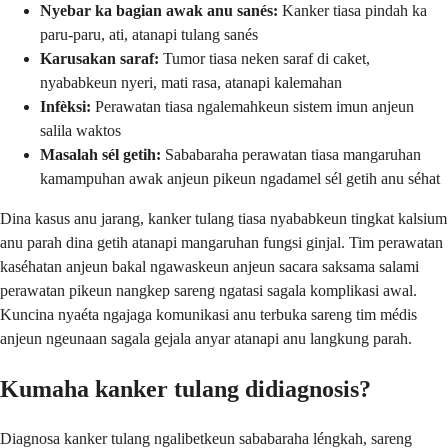
Nyebar ka bagian awak anu sanés:
Kanker tiasa pindah ka
paru-paru, ati, atanapi tulang sanés
Karusakan saraf:
Tumor tiasa neken saraf di caket,
nyababkeun nyeri, mati rasa, atanapi kalemahan
Infèksi:
Perawatan tiasa ngalemahkeun sistem imun anjeun
salila waktos
Masalah sél getih:
Sababaraha perawatan tiasa mangaruhan
kamampuhan awak anjeun pikeun ngadamel sél getih anu séhat
Dina kasus anu jarang, kanker tulang tiasa nyababkeun tingkat kalsium
anu parah dina getih atanapi mangaruhan fungsi ginjal. Tim perawatan
kaséhatan anjeun bakal ngawaskeun anjeun sacara saksama salami
perawatan pikeun nangkep sareng ngatasi sagala komplikasi awal.
Kuncina nyaéta ngajaga komunikasi anu terbuka sareng tim médis
anjeun ngeunaan sagala gejala anyar atanapi anu langkung parah.
Kumaha kanker tulang didiagnosis?
Diagnosa kanker tulang ngalibetkeun sababaraha léngkah, sareng