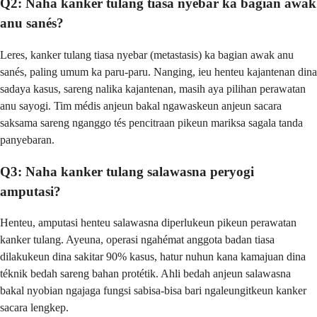
Q2: Naha kanker tulang tiasa nyebar ka bagian awak
anu sanés?
Leres, kanker tulang tiasa nyebar (metastasis) ka bagian awak anu
sanés, paling umum ka paru-paru. Nanging, ieu henteu kajantenan dina
sadaya kasus, sareng nalika kajantenan, masih aya pilihan perawatan
anu sayogi. Tim médis anjeun bakal ngawaskeun anjeun sacara
saksama sareng nganggo tés pencitraan pikeun mariksa sagala tanda
panyebaran.
Q3: Naha kanker tulang salawasna peryogi
amputasi?
Henteu, amputasi henteu salawasna diperlukeun pikeun perawatan
kanker tulang. Ayeuna, operasi ngahémat anggota badan tiasa
dilakukeun dina sakitar 90% kasus, hatur nuhun kana kamajuan dina
téknik bedah sareng bahan protétik. Ahli bedah anjeun salawasna
bakal nyobian ngajaga fungsi sabisa-bisa bari ngaleungitkeun kanker
sacara lengkep.