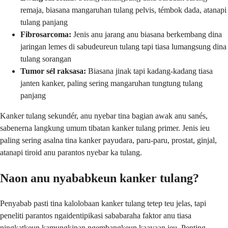
remaja, biasana mangaruhan tulang pelvis, témbok dada, atanapi
tulang panjang
Fibrosarcoma:
Jenis anu jarang anu biasana berkembang dina
jaringan lemes di sabudeureun tulang tapi tiasa lumangsung dina
tulang sorangan
Tumor sél raksasa:
Biasana jinak tapi kadang-kadang tiasa
janten kanker, paling sering mangaruhan tungtung tulang
panjang
Kanker tulang sekundér, anu nyebar tina bagian awak anu sanés,
sabenerna langkung umum tibatan kanker tulang primer. Jenis ieu
paling sering asalna tina kanker payudara, paru-paru, prostat, ginjal,
atanapi tiroid anu parantos nyebar ka tulang.
Naon anu nyababkeun kanker tulang?
Penyabab pasti tina kalolobaan kanker tulang tetep teu jelas, tapi
peneliti parantos ngaidentipikasi sababaraha faktor anu tiasa
ningkatkeun kamungkinan ngembangkeun kaayaan ieu. Penting