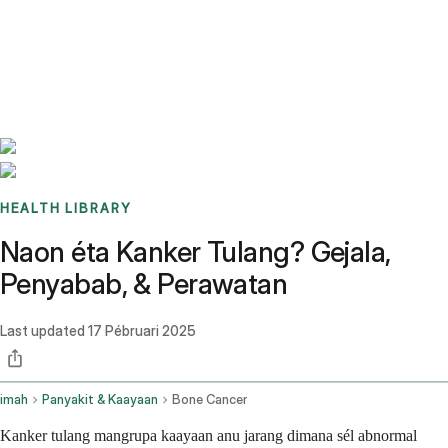
Benchmarks
Stories
FAQ
Sign up / Log in
HEALTH LIBRARY
Naon éta Kanker Tulang? Gejala,
Penyabab, & Perawatan
Last updated
17 Pébruari 2025
imah
Panyakit & Kaayaan
Bone Cancer
Kanker tulang mangrupa kaayaan anu jarang dimana sél abnormal