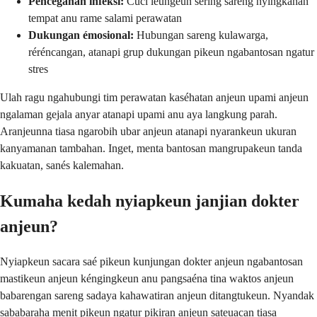
Pencegahan infèksi:
Cuci leungeun sering sareng nyingkahan
tempat anu rame salami perawatan
Dukungan émosional:
Hubungan sareng kulawarga,
réréncangan, atanapi grup dukungan pikeun ngabantosan ngatur
stres
Ulah ragu ngahubungi tim perawatan kaséhatan anjeun upami anjeun
ngalaman gejala anyar atanapi upami anu aya langkung parah.
Aranjeunna tiasa ngarobih ubar anjeun atanapi nyarankeun ukuran
kanyamanan tambahan. Inget, menta bantosan mangrupakeun tanda
kakuatan, sanés kalemahan.
Kumaha kedah nyiapkeun janjian dokter
anjeun?
Nyiapkeun sacara saé pikeun kunjungan dokter anjeun ngabantosan
mastikeun anjeun kéngingkeun anu pangsaéna tina waktos anjeun
babarengan sareng sadaya kahawatiran anjeun ditangtukeun. Nyandak
sababaraha menit pikeun ngatur pikiran anjeun sateuacan tiasa