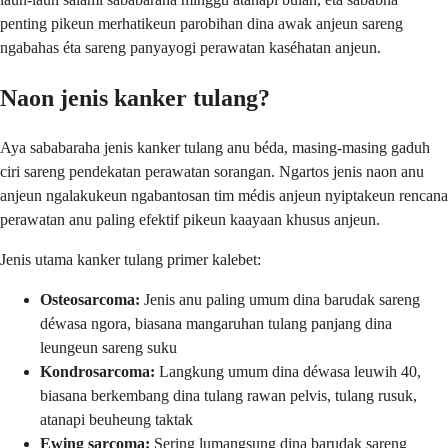
penting pikeun merhatikeun parobihan dina awak anjeun sareng
ngabahas éta sareng panyayogi perawatan kaséhatan anjeun.
Naon jenis kanker tulang?
Aya sababaraha jenis kanker tulang anu béda, masing-masing gaduh
ciri sareng pendekatan perawatan sorangan. Ngartos jenis naon anu
anjeun ngalakukeun ngabantosan tim médis anjeun nyiptakeun rencana
perawatan anu paling efektif pikeun kaayaan khusus anjeun.
Jenis utama kanker tulang primer kalebet:
Osteosarcoma:
Jenis anu paling umum dina barudak sareng
déwasa ngora, biasana mangaruhan tulang panjang dina
leungeun sareng suku
Kondrosarcoma:
Langkung umum dina déwasa leuwih 40,
biasana berkembang dina tulang rawan pelvis, tulang rusuk,
atanapi beuheung taktak
Ewing sarcoma:
Sering lumangsung dina barudak sareng