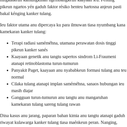
pikeun ngartos yén gaduh faktor résiko henteu hartosna anjeun pasti
bakal kénging kanker tulang.
Ieu faktor utama anu dipercaya ku para ilmuwan tiasa nyumbang kana
kamekaran kanker tulang:
Terapi radiasi saméméhna, utamana perawatan dosis tinggi
pikeun kanker sanés
Kaayaan genetik anu tangtu sapertos sindrom Li-Fraumeni
atanapi retinoblastoma turun-tumurun
Panyakit Paget, kaayaan anu nyababkeun formasi tulang anu teu
normal
Cilaka tulang atanapi implan saméméhna, sanaos hubungan ieu
masih diajar
Gangguan turun-tumurun anu tangtu anu mangaruhan
kamekaran tulang sareng tulang rawan
Dina kasus anu jarang, paparan bahan kimia anu tangtu atanapi gaduh
riwayat kulawarga kanker tulang tiasa maénkeun peran. Nanging,