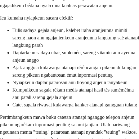
ngajadikeun bédana nyata dina kualitas perawatan anjeun.
Ieu kumaha nyiapkeun sacara efektif:
Tulis sadaya gejala anjeun, kalebet iraha aranjeunna mimiti
sareng naon anu ngajantenkeun aranjeunna langkung saé atanapi
langkung parah
Daptarkeun sadaya ubar, suplemén, sareng vitamin anu ayeuna
anjeun anggo
Ajak anggota kulawarga atanapi réréncangan pikeun dukungan
sareng pikeun ngabantosan émut inpormasi penting
Nyiapkeun daptar patarosan anu hoyong anjeun tanyakeun
Kumpulkeun sagala rékam médis atanapi hasil tés saméméhna
anu patali sareng gejala anjeun
Catet sagala riwayat kulawarga kanker atanapi gangguan tulang
Pertimbangkeun mawa buku catetan atanapi nganggo telepon anjeun
pikeun ngarékam inpormasi penting salami janjian. Ulah hariwang
ngeunaan menta "teuing" patarosan atanapi nyandak "teuing" waktos.