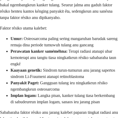
bakal ngembangkeun kanker tulang. Seueur jalma anu gaduh faktor
résiko henteu kantos kénging panyakit éta, sedengkeun anu sanésna
tanpa faktor résiko anu dipikanyaho.
Faktor résiko utama kalebet:
Umur:
Osteosarcoma paling sering mangaruhan barudak sareng
remaja dina periode tumuwuh tulang anu gancang
Perawatan kanker saméméhna:
Terapi radiasi atanapi ubar
kemoterapi anu tangtu tiasa ningkatkeun résiko sababaraha taun
engké
Kaayaan genetik:
Sindrom turun-tumurun anu jarang sapertos
sindrom Li-Fraumeni atanapi retinoblastoma
Panyakit Paget:
Gangguan tulang ieu ningkatkeun résiko
ngembangkeun osteosarcoma
Implan logam:
Langka pisan, kanker tulang tiasa berkembang
di sabudeureun implan logam, sanaos ieu jarang pisan
Sababaraha faktor résiko anu jarang kalebet paparan tingkat radiasi anu