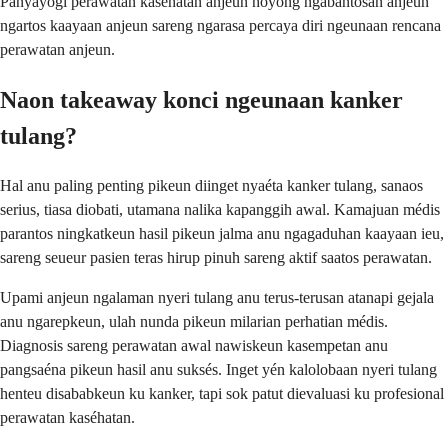
Panyayogi perawatan kaséhatan anjeun hoyong ngabantosan anjeun
ngartos kaayaan anjeun sareng ngarasa percaya diri ngeunaan rencana
perawatan anjeun.
Naon takeaway konci ngeunaan kanker
tulang?
Hal anu paling penting pikeun diinget nyaéta kanker tulang, sanaos
serius, tiasa diobati, utamana nalika kapanggih awal. Kamajuan médis
parantos ningkatkeun hasil pikeun jalma anu ngagaduhan kaayaan ieu,
sareng seueur pasien teras hirup pinuh sareng aktif saatos perawatan.
Upami anjeun ngalaman nyeri tulang anu terus-terusan atanapi gejala
anu ngarepkeun, ulah nunda pikeun milarian perhatian médis.
Diagnosis sareng perawatan awal nawiskeun kasempetan anu
pangsaéna pikeun hasil anu suksés. Inget yén kalolobaan nyeri tulang
henteu disababkeun ku kanker, tapi sok patut dievaluasi ku profesional
perawatan kaséhatan.