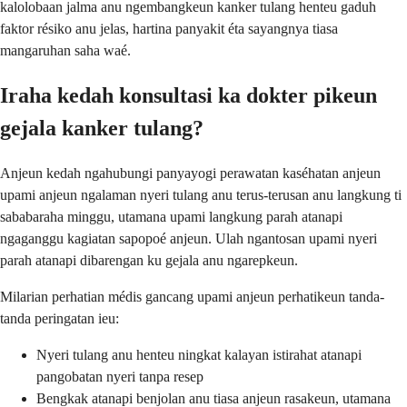
kalolobaan jalma anu ngembangkeun kanker tulang henteu gaduh
faktor résiko anu jelas, hartina panyakit éta sayangnya tiasa
mangaruhan saha waé.
Iraha kedah konsultasi ka dokter pikeun
gejala kanker tulang?
Anjeun kedah ngahubungi panyayogi perawatan kaséhatan anjeun
upami anjeun ngalaman nyeri tulang anu terus-terusan anu langkung ti
sababaraha minggu, utamana upami langkung parah atanapi
ngaganggu kagiatan sapopoé anjeun. Ulah ngantosan upami nyeri
parah atanapi dibarengan ku gejala anu ngarepkeun.
Milarian perhatian médis gancang upami anjeun perhatikeun tanda-
tanda peringatan ieu:
Nyeri tulang anu henteu ningkat kalayan istirahat atanapi
pangobatan nyeri tanpa resep
Bengkak atanapi benjolan anu tiasa anjeun rasakeun, utamana