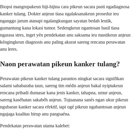
Biopsi mangrupakeun hiji-hijina cara pikeun sacara pasti ngadiagnosa
kanker tulang. Dokter anjeun tiasa ngalaksanakeun prosedur ieu
nganggo jarum atanapi ngalangkungan sayatan bedah leutik,
gumantung kana lokasi tumor. Sedengkeun ngantosan hasil tiasa
ngarasa stres, inget yén pendekatan anu saksama ieu mastikeun anjeun
kéngingkeun diagnosis anu paling akurat sareng rencana perawatan
anu leres.
Naon perawatan pikeun kanker tulang?
Perawatan pikeun kanker tulang parantos ningkat sacara signifikan
salami sababaraha taun, sareng tim médis anjeun bakal nyiptakeun
rencana pribadi dumasar kana jenis kanker, tahapna, umur anjeun,
sareng kaséhatan sakabéh anjeun. Tujuanana sanés ngan ukur pikeun
ngubaran kanker sacara efektif, tapi ogé pikeun ngabantosan anjeun
ngajaga kualitas hirup anu pangsaéna.
Pendekatan perawatan utama kalebet: