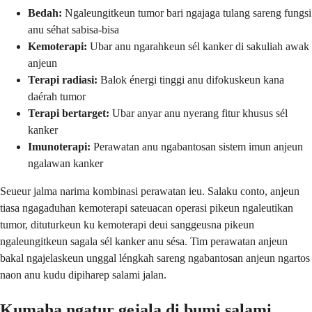
Bedah:
Ngaleungitkeun tumor bari ngajaga tulang sareng fungsi
anu séhat sabisa-bisa
Kemoterapi:
Ubar anu ngarahkeun sél kanker di sakuliah awak
anjeun
Terapi radiasi:
Balok énergi tinggi anu difokuskeun kana
daérah tumor
Terapi bertarget:
Ubar anyar anu nyerang fitur khusus sél
kanker
Imunoterapi:
Perawatan anu ngabantosan sistem imun anjeun
ngalawan kanker
Seueur jalma narima kombinasi perawatan ieu. Salaku conto, anjeun
tiasa ngagaduhan kemoterapi sateuacan operasi pikeun ngaleutikan
tumor, dituturkeun ku kemoterapi deui sanggeusna pikeun
ngaleungitkeun sagala sél kanker anu sésa. Tim perawatan anjeun
bakal ngajelaskeun unggal léngkah sareng ngabantosan anjeun ngartos
naon anu kudu dipiharep salami jalan.
Kumaha ngatur gejala di bumi salami