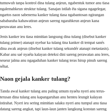
tumuwuh tanpa kontrol dina tulang anjeun, ngabentuk tumor anu tiasa
ngalemahkeun struktur tulang. Sanajan istilah éta sigana ngagelegar,
ngartos naon sabenerna kanker tulang tiasa ngabantosan ngirangan
sababaraha kahawatiran anjeun sareng ngarahkeun anjeun kana
perawatan anu leres.
Jenis kanker ieu tiasa mimitian langsung dina tulang (disebut kanker
tulang primer) atanapi nyebar ka tulang tina kanker di tempat sanés
dina awak anjeun (disebut kanker tulang sekundér atanapi metastasis).
Kabar anu saé nyaéta kalayan deteksi dini sareng perawatan anu leres,
seueur jalma anu ngagaduhan kanker tulang teras hirup pinuh sareng
séhat.
Naon gejala kanker tulang?
Tanda awal kanker tulang anu paling umum nyaéta nyeri anu terus-
terusan dina tulang anu kapangaruhan anu henteu leungit kalayan
istirahat. Nyeri ieu sering mimitian salaku nyeri anu tumpul anu tiasa
datang sareng angkat, tapi laun-laun janten langkung konstan sareng