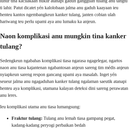
luhur tina kacilakaan nuklir atanapi gaduh gangguan tulang anu tangtu
ti lahir. Patut dicatet yén kalolobaan jalma anu gaduh kaayaan ieu
henteu kantos ngembangkeun kanker tulang, janten cobian ulah
hariwang teu perlu upami aya anu lumaku ka anjeun.
Naon komplikasi anu mungkin tina kanker
tulang?
Sedengkeun ngabahas komplikasi tiasa ngarasa ngagelegar, ngartos
naon anu tiasa kajantenan ngabantosan anjeun sareng tim médis anjeun
nyiapkeun sareng respon gancang upami aya masalah. Inget yén
seueur jalma anu ngagaduhan kanker tulang ngalaman saeutik atanapi
henteu aya komplikasi, utamana kalayan deteksi dini sareng perawatan
anu leres.
Ieu komplikasi utama anu tiasa lumangsung:
Fraktur tulang:
Tulang anu lemah tiasa gampang pegat,
kadang-kadang peryogi perbaikan bedah