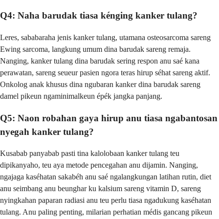
Q4: Naha barudak tiasa kénging kanker tulang?
Leres, sababaraha jenis kanker tulang, utamana osteosarcoma sareng
Ewing sarcoma, langkung umum dina barudak sareng remaja.
Nanging, kanker tulang dina barudak sering respon anu saé kana
perawatan, sareng seueur pasien ngora teras hirup séhat sareng aktif.
Onkolog anak khusus dina ngubaran kanker dina barudak sareng
damel pikeun ngaminimalkeun épék jangka panjang.
Q5: Naon robahan gaya hirup anu tiasa ngabantosan
nyegah kanker tulang?
Kusabab panyabab pasti tina kalolobaan kanker tulang teu
dipikanyaho, teu aya metode pencegahan anu dijamin. Nanging,
ngajaga kaséhatan sakabéh anu saé ngalangkungan latihan rutin, diet
anu seimbang anu beunghar ku kalsium sareng vitamin D, sareng
nyingkahan paparan radiasi anu teu perlu tiasa ngadukung kaséhatan
tulang. Anu paling penting, milarian perhatian médis gancang pikeun