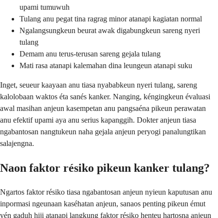
upami tumuwuh
Tulang anu pegat tina ragrag minor atanapi kagiatan normal
Ngalangsungkeun beurat awak digabungkeun sareng nyeri
tulang
Demam anu terus-terusan sareng gejala tulang
Mati rasa atanapi kalemahan dina leungeun atanapi suku
Inget, seueur kaayaan anu tiasa nyababkeun nyeri tulang, sareng
kalolobaan waktos éta sanés kanker. Nanging, kéngingkeun évaluasi
awal masihan anjeun kasempetan anu pangsaéna pikeun perawatan
anu efektif upami aya anu serius kapanggih. Dokter anjeun tiasa
ngabantosan nangtukeun naha gejala anjeun peryogi panalungtikan
salajengna.
Naon faktor résiko pikeun kanker tulang?
Ngartos faktor résiko tiasa ngabantosan anjeun nyieun kaputusan anu
inpormasi ngeunaan kaséhatan anjeun, sanaos penting pikeun émut
yén gaduh hiji atanapi langkung faktor résiko henteu hartosna anjeun