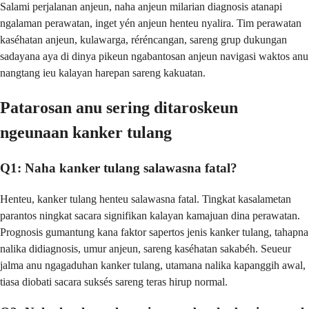
Salami perjalanan anjeun, naha anjeun milarian diagnosis atanapi
ngalaman perawatan, inget yén anjeun henteu nyalira. Tim perawatan
kaséhatan anjeun, kulawarga, réréncangan, sareng grup dukungan
sadayana aya di dinya pikeun ngabantosan anjeun navigasi waktos anu
nangtang ieu kalayan harepan sareng kakuatan.
Patarosan anu sering ditaroskeun
ngeunaan kanker tulang
Q1: Naha kanker tulang salawasna fatal?
Henteu, kanker tulang henteu salawasna fatal. Tingkat kasalametan
parantos ningkat sacara signifikan kalayan kamajuan dina perawatan.
Prognosis gumantung kana faktor sapertos jenis kanker tulang, tahapna
nalika didiagnosis, umur anjeun, sareng kaséhatan sakabéh. Seueur
jalma anu ngagaduhan kanker tulang, utamana nalika kapanggih awal,
tiasa diobati sacara suksés sareng teras hirup normal.