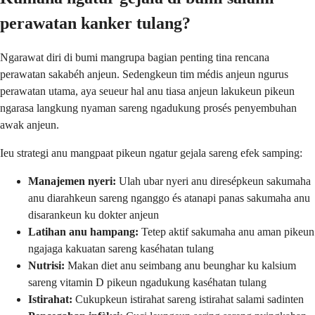
perawatan kanker tulang?
Ngarawat diri di bumi mangrupa bagian penting tina rencana
perawatan sakabéh anjeun. Sedengkeun tim médis anjeun ngurus
perawatan utama, aya seueur hal anu tiasa anjeun lakukeun pikeun
ngarasa langkung nyaman sareng ngadukung prosés penyembuhan
awak anjeun.
Ieu strategi anu mangpaat pikeun ngatur gejala sareng efek samping:
Manajemen nyeri:
Ulah ubar nyeri anu diresépkeun sakumaha
anu diarahkeun sareng nganggo és atanapi panas sakumaha anu
disarankeun ku dokter anjeun
Latihan anu hampang:
Tetep aktif sakumaha anu aman pikeun
ngajaga kakuatan sareng kaséhatan tulang
Nutrisi:
Makan diet anu seimbang anu beunghar ku kalsium
sareng vitamin D pikeun ngadukung kaséhatan tulang
Istirahat:
Cukupkeun istirahat sareng istirahat salami sadinten