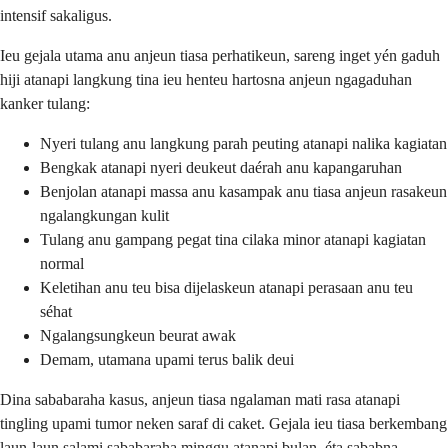
intensif sakaligus.
Ieu gejala utama anu anjeun tiasa perhatikeun, sareng inget yén gaduh
hiji atanapi langkung tina ieu henteu hartosna anjeun ngagaduhan
kanker tulang:
Nyeri tulang anu langkung parah peuting atanapi nalika kagiatan
Bengkak atanapi nyeri deukeut daérah anu kapangaruhan
Benjolan atanapi massa anu kasampak anu tiasa anjeun rasakeun
ngalangkungan kulit
Tulang anu gampang pegat tina cilaka minor atanapi kagiatan
normal
Keletihan anu teu bisa dijelaskeun atanapi perasaan anu teu
séhat
Ngalangsungkeun beurat awak
Demam, utamana upami terus balik deui
Dina sababaraha kasus, anjeun tiasa ngalaman mati rasa atanapi
tingling upami tumor neken saraf di caket. Gejala ieu tiasa berkembang
laun-laun salami sababaraha minggu atanapi bulan, éta sababna