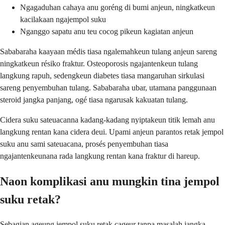
Ngagaduhan cahaya anu goréng di bumi anjeun, ningkatkeun
kacilakaan ngajempol suku
Nganggo sapatu anu teu cocog pikeun kagiatan anjeun
Sababaraha kaayaan médis tiasa ngalemahkeun tulang anjeun sareng
ningkatkeun résiko fraktur. Osteoporosis ngajantenkeun tulang
langkung rapuh, sedengkeun diabetes tiasa mangaruhan sirkulasi
sareng penyembuhan tulang. Sababaraha ubar, utamana panggunaan
steroid jangka panjang, ogé tiasa ngarusak kakuatan tulang.
Cidera suku sateuacanna kadang-kadang nyiptakeun titik lemah anu
langkung rentan kana cidera deui. Upami anjeun parantos retak jempol
suku anu sami sateuacana, prosés penyembuhan tiasa
ngajantenkeunana rada langkung rentan kana fraktur di hareup.
Naon komplikasi anu mungkin tina jempol
suku retak?
Sebagian ageung jempol suku retak cageur tanpa masalah jangka