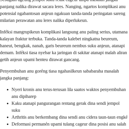
panjang nalika dirawat sacara leres. Nanging, ngartos komplikasi anu
potensial ngabantosan anjeun ngakuan tanda-tanda peringatan sareng
milarian perawatan anu leres nalika diperlukeun.
Inféksi mangrupikeun komplikasi langsung anu paling serius, utamana
kalayan fraktur terbuka. Tanda-tanda kalebet ningkatna beureum,
haneut, bengkak, nanah, garis beureum nembus suku anjeun, atanapi
demam. Inféksi tiasa nyebar ka jaringan di sakitar atanapi malah aliran
getih anjeun upami henteu dirawat gancang.
Penyembuhan anu goréng tiasa ngahasilkeun sababaraha masalah
jangka panjang:
Nyeri kronis anu terus-terusan lila saatos waktos penyembuhan
anu dipiharep
Kaku atanapi pangurangan rentang gerak dina sendi jempol
suku
Arthritis anu berkembang dina sendi anu cidera taun-taun engké
Deformasi permanén upami tulang cageur dina posisi anu salah