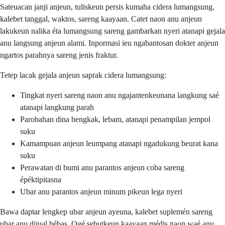
Sateuacan janji anjeun, tuliskeun persis kumaha cidera lumangsung,
kalebet tanggal, waktos, sareng kaayaan. Catet naon anu anjeun
lakukeun nalika éta lumangsung sareng gambarkan nyeri atanapi gejala
anu langsung anjeun alami. Inpormasi ieu ngabantosan dokter anjeun
ngartos parahnya sareng jenis fraktur.
Tetep lacak gejala anjeun saprak cidera lumangsung:
Tingkat nyeri sareng naon anu ngajantenkeunana langkung saé
atanapi langkung parah
Parobahan dina bengkak, lebam, atanapi penampilan jempol
suku
Kamampuan anjeun leumpang atanapi ngadukung beurat kana
suku
Perawatan di bumi anu parantos anjeun coba sareng
épéktipitasna
Ubar anu parantos anjeun minum pikeun lega nyeri
Bawa daptar lengkep ubar anjeun ayeuna, kalebet suplemén sareng
ubar anu dijual bébas. Ogé sebutkeun kaayaan médis naon waé anu