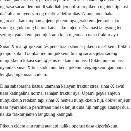
ngarasa sacara lembut di sakuliah jempol suku pikeun ngaidentipikasi
daérah anu nyeri sareng mariksa deformitas. Aranjeunna bakal
ngaréaksi kamampuan anjeun pikeun ngagerakkeun jempol suku
sareng ngadukung beurat kana suku anjeun. Évaluasi langsung ieu
sering nyadiakeun petunjuk anu kuat ngeunaan naha fraktur aya.
Sinar-X mangrupikeun tés pencitraan standar pikeun mastikeun fraktur
jempol suku. Gambar ieu nunjukkeun tulang sacara jelas sareng
nunjukkeun lokasi sareng jenis retakan anu pas. Dokter anjeun tiasa
nyandak sinar-X tina sudut anu béda pikeun kéngingkeun gambaran
lengkep ngeunaan cidera.
Dina sababaraha kasus, utamana kalayan fraktur stres, sinar-X awal
tiasa katingalina normal sanajan fraktur aya. Upami gejala anjeun
nunjukkeun retakan tapi sinar-X henteu nunjukkeun hiji, dokter anjeun
tiasa nyarankeun pencitraan tindak lanjut dina hiji minggu atanapi dua,
nalika fraktur janten langkung katingali.
Pikeun cidera anu rumit atanapi nalika operasi tiasa diperlukeun,