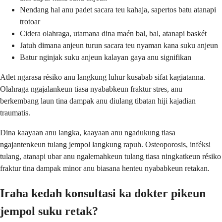
Nendang hal anu padet sacara teu kahaja, sapertos batu atanapi
trotoar
Cidera olahraga, utamana dina maén bal, bal, atanapi baskét
Jatuh dimana anjeun turun sacara teu nyaman kana suku anjeun
Batur nginjak suku anjeun kalayan gaya anu signifikan
Atlet ngarasa résiko anu langkung luhur kusabab sifat kagiatanna.
Olahraga ngajalankeun tiasa nyababkeun fraktur stres, anu
berkembang laun tina dampak anu diulang tibatan hiji kajadian
traumatis.
Dina kaayaan anu langka, kaayaan anu ngadukung tiasa
ngajantenkeun tulang jempol langkung rapuh. Osteoporosis, inféksi
tulang, atanapi ubar anu ngalemahkeun tulang tiasa ningkatkeun résiko
fraktur tina dampak minor anu biasana henteu nyababkeun retakan.
Iraha kedah konsultasi ka dokter pikeun
jempol suku retak?