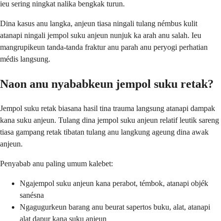
ieu sering ningkat nalika bengkak turun.
Dina kasus anu langka, anjeun tiasa ningali tulang némbus kulit
atanapi ningali jempol suku anjeun nunjuk ka arah anu salah. Ieu
mangrupikeun tanda-tanda fraktur anu parah anu peryogi perhatian
médis langsung.
Naon anu nyababkeun jempol suku retak?
Jempol suku retak biasana hasil tina trauma langsung atanapi dampak
kana suku anjeun. Tulang dina jempol suku anjeun relatif leutik sareng
tiasa gampang retak tibatan tulang anu langkung ageung dina awak
anjeun.
Penyabab anu paling umum kalebet:
Ngajempol suku anjeun kana perabot, témbok, atanapi objék
sanésna
Ngagugurkeun barang anu beurat sapertos buku, alat, atanapi
alat dapur kana suku anjeun