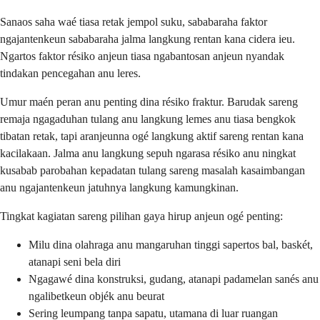
Sanaos saha waé tiasa retak jempol suku, sababaraha faktor
ngajantenkeun sababaraha jalma langkung rentan kana cidera ieu.
Ngartos faktor résiko anjeun tiasa ngabantosan anjeun nyandak
tindakan pencegahan anu leres.
Umur maén peran anu penting dina résiko fraktur. Barudak sareng
remaja ngagaduhan tulang anu langkung lemes anu tiasa bengkok
tibatan retak, tapi aranjeunna ogé langkung aktif sareng rentan kana
kacilakaan. Jalma anu langkung sepuh ngarasa résiko anu ningkat
kusabab parobahan kepadatan tulang sareng masalah kasaimbangan
anu ngajantenkeun jatuhnya langkung kamungkinan.
Tingkat kagiatan sareng pilihan gaya hirup anjeun ogé penting:
Milu dina olahraga anu mangaruhan tinggi sapertos bal, baskét,
atanapi seni bela diri
Ngagawé dina konstruksi, gudang, atanapi padamelan sanés anu
ngalibetkeun objék anu beurat
Sering leumpang tanpa sapatu, utamana di luar ruangan