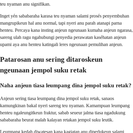
teu nyaman anu signifikan.
Inget yén sababaraha karasa teu nyaman salami prosés penyembuhan
mangrupikeun hal anu normal, tapi nyeri anu parah atanapi parna
henteu. Percaya kana insting anjeun ngeunaan kumaha anjeun ngarasa,
sareng ulah ragu ngahubungi penyedia perawatan kaséhatan anjeun
upami aya anu henteu katingali leres ngeunaan pemulihan anjeun.
Patarosan anu sering ditaroskeun
ngeunaan jempol suku retak
Naha anjeun tiasa leumpang dina jempol suku retak?
Anjeun sering tiasa leumpang dina jempol suku retak, sanaos
kamungkinan bakal nyeri sareng teu nyaman. Kamampuan leumpang
henteu ngaleungitkeun fraktur, sabab seueur jalma tiasa ngadukung
sababaraha beurat malah kalayan retakan jempol suku leutik.
Leumpang kedah diwatesan kana kagiatan anu diperlukeun salami