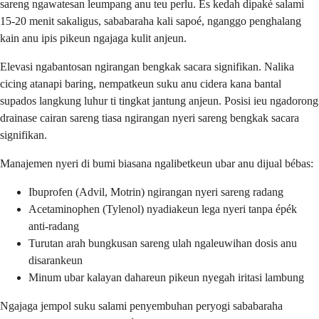
sareng ngawatesan leumpang anu teu perlu. És kedah dipaké salami
15-20 menit sakaligus, sababaraha kali sapoé, nganggo penghalang
kain anu ipis pikeun ngajaga kulit anjeun.
Elevasi ngabantosan ngirangan bengkak sacara signifikan. Nalika
cicing atanapi baring, nempatkeun suku anu cidera kana bantal
supados langkung luhur ti tingkat jantung anjeun. Posisi ieu ngadorong
drainase cairan sareng tiasa ngirangan nyeri sareng bengkak sacara
signifikan.
Manajemen nyeri di bumi biasana ngalibetkeun ubar anu dijual bébas:
Ibuprofen (Advil, Motrin) ngirangan nyeri sareng radang
Acetaminophen (Tylenol) nyadiakeun lega nyeri tanpa épék
anti-radang
Turutan arah bungkusan sareng ulah ngaleuwihan dosis anu
disarankeun
Minum ubar kalayan dahareun pikeun nyegah iritasi lambung
Ngajaga jempol suku salami penyembuhan peryogi sababaraha