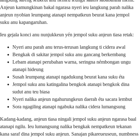
Anjeun kamungkinan bakal ngarasa nyeri ieu langkung parah nalika
anjeun nyobian leumpang atanapi nempatkeun beurat kana jempol
suku anu kapangaruhan.
Ieu gejala konci anu nunjukkeun yén jempol suku anjeun tiasa retak:
Nyeri anu parah anu terus-terusan langkung ti cidera awal
Bengkak di sakitar jempol suku anu gancang berkembang
Lebam atanapi perubahan warna, seringna némbongan ungu
atanapi hideung
Susah leumpang atanapi ngadukung beurat kana suku éta
Jempol suku anu katingalina bengkok atanapi bengkok dina
sudut anu teu biasa
Nyeri nalika anjeun ngahurungkeun daerah éta sacara lembut
Sora ngagiling atanapi ngabuka nalika cidera lumangsung
Kadang-kadang, anjeun tiasa ningali jempol suku anjeun ngarasa baal
atanapi ngilu. Ieu lumangsung nalika bengkak nempatkeun tekanan
kana saraf dina jempol suku anjeun. Sanajan pikareueuseun, numbness