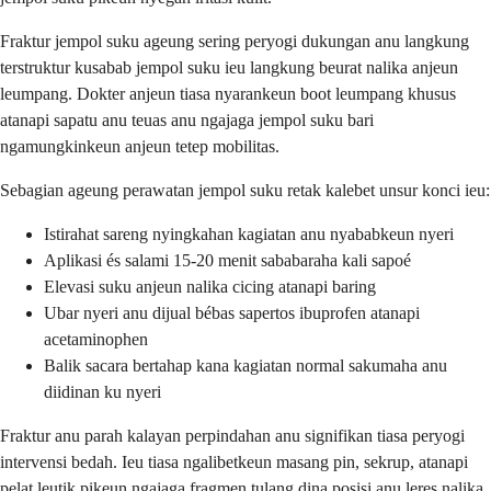
Fraktur jempol suku ageung sering peryogi dukungan anu langkung
terstruktur kusabab jempol suku ieu langkung beurat nalika anjeun
leumpang. Dokter anjeun tiasa nyarankeun boot leumpang khusus
atanapi sapatu anu teuas anu ngajaga jempol suku bari
ngamungkinkeun anjeun tetep mobilitas.
Sebagian ageung perawatan jempol suku retak kalebet unsur konci ieu:
Istirahat sareng nyingkahan kagiatan anu nyababkeun nyeri
Aplikasi és salami 15-20 menit sababaraha kali sapoé
Elevasi suku anjeun nalika cicing atanapi baring
Ubar nyeri anu dijual bébas sapertos ibuprofen atanapi
acetaminophen
Balik sacara bertahap kana kagiatan normal sakumaha anu
diidinan ku nyeri
Fraktur anu parah kalayan perpindahan anu signifikan tiasa peryogi
intervensi bedah. Ieu tiasa ngalibetkeun masang pin, sekrup, atanapi
pelat leutik pikeun ngajaga fragmen tulang dina posisi anu leres nalika