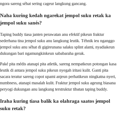
ngora sareng séhat sering cageur langkung gancang.
Naha kuring kedah ngarekat jempol suku retak ka
jempol suku sanés?
Taping buddy tiasa janten perawatan anu efektif pikeun fraktur
sederhana tina jempol suku anu langkung leutik. Téhnik ieu nganggo
jempol suku anu séhat di gigireunana salaku splint alami, nyadiakeun
dukungan bari ngamungkinkeun sababaraha gerak.
Paké pita médis atanapi pita atletik, sareng nempatkeun potongan kasa
leutik di antara jempol suku pikeun nyegah iritasi kulit. Ganti pita
sacara teratur sareng copot upami anjeun perhatikeun ningkatna nyeri,
numbness, atanapi masalah kulit. Fraktur jempol suku ageung biasana
peryogi dukungan anu langkung terstruktur tibatan taping buddy.
Iraha kuring tiasa balik ka olahraga saatos jempol
suku retak?