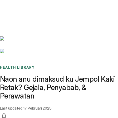
Benchmarks
Stories
FAQ
Sign up / Log in
HEALTH LIBRARY
Naon anu dimaksud ku Jempol Kaki
Retak? Gejala, Penyabab, &
Perawatan
Last updated
17 Pébruari 2025