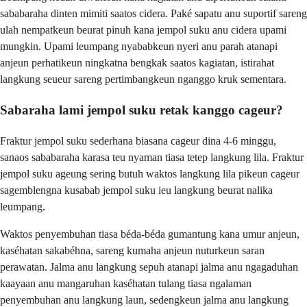
sababaraha dinten mimiti saatos cidera. Paké sapatu anu suportif sareng
ulah nempatkeun beurat pinuh kana jempol suku anu cidera upami
mungkin. Upami leumpang nyababkeun nyeri anu parah atanapi
anjeun perhatikeun ningkatna bengkak saatos kagiatan, istirahat
langkung seueur sareng pertimbangkeun nganggo kruk sementara.
Sabaraha lami jempol suku retak kanggo cageur?
Fraktur jempol suku sederhana biasana cageur dina 4-6 minggu,
sanaos sababaraha karasa teu nyaman tiasa tetep langkung lila. Fraktur
jempol suku ageung sering butuh waktos langkung lila pikeun cageur
sagemblengna kusabab jempol suku ieu langkung beurat nalika
leumpang.
Waktos penyembuhan tiasa béda-béda gumantung kana umur anjeun,
kaséhatan sakabéhna, sareng kumaha anjeun nuturkeun saran
perawatan. Jalma anu langkung sepuh atanapi jalma anu ngagaduhan
kaayaan anu mangaruhan kaséhatan tulang tiasa ngalaman
penyembuhan anu langkung laun, sedengkeun jalma anu langkung