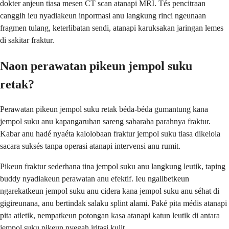
dokter anjeun tiasa mesen CT scan atanapi MRI. Tés pencitraan
canggih ieu nyadiakeun inpormasi anu langkung rinci ngeunaan
fragmen tulang, keterlibatan sendi, atanapi karuksakan jaringan lemes
di sakitar fraktur.
Naon perawatan pikeun jempol suku
retak?
Perawatan pikeun jempol suku retak béda-béda gumantung kana
jempol suku anu kapangaruhan sareng sabaraha parahnya fraktur.
Kabar anu hadé nyaéta kalolobaan fraktur jempol suku tiasa dikelola
sacara suksés tanpa operasi atanapi intervensi anu rumit.
Pikeun fraktur sederhana tina jempol suku anu langkung leutik, taping
buddy nyadiakeun perawatan anu efektif. Ieu ngalibetkeun
ngarekatkeun jempol suku anu cidera kana jempol suku anu séhat di
gigireunana, anu bertindak salaku splint alami. Paké pita médis atanapi
pita atletik, nempatkeun potongan kasa atanapi katun leutik di antara
jempol suku pikeun nyegah iritasi kulit.