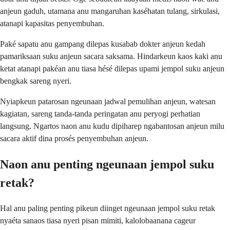
anjeun gaduh, utamana anu mangaruhan kaséhatan tulang, sirkulasi,
atanapi kapasitas penyembuhan.
Paké sapatu anu gampang dilepas kusabab dokter anjeun kedah
pamariksaan suku anjeun sacara saksama. Hindarkeun kaos kaki anu
ketat atanapi pakéan anu tiasa hésé dilepas upami jempol suku anjeun
bengkak sareng nyeri.
Nyiapkeun patarosan ngeunaan jadwal pemulihan anjeun, watesan
kagiatan, sareng tanda-tanda peringatan anu peryogi perhatian
langsung. Ngartos naon anu kudu dipiharep ngabantosan anjeun milu
sacara aktif dina prosés penyembuhan anjeun.
Naon anu penting ngeunaan jempol suku
retak?
Hal anu paling penting pikeun diinget ngeunaan jempol suku retak
nyaéta sanaos tiasa nyeri pisan mimiti, kalolobaanana cageur