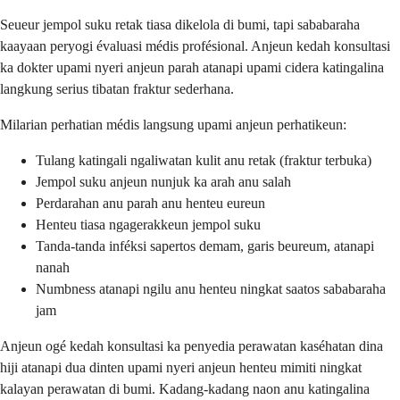
Seueur jempol suku retak tiasa dikelola di bumi, tapi sababaraha
kaayaan peryogi évaluasi médis profésional. Anjeun kedah konsultasi
ka dokter upami nyeri anjeun parah atanapi upami cidera katingalina
langkung serius tibatan fraktur sederhana.
Milarian perhatian médis langsung upami anjeun perhatikeun:
Tulang katingali ngaliwatan kulit anu retak (fraktur terbuka)
Jempol suku anjeun nunjuk ka arah anu salah
Perdarahan anu parah anu henteu eureun
Henteu tiasa ngagerakkeun jempol suku
Tanda-tanda inféksi sapertos demam, garis beureum, atanapi
nanah
Numbness atanapi ngilu anu henteu ningkat saatos sababaraha
jam
Anjeun ogé kedah konsultasi ka penyedia perawatan kaséhatan dina
hiji atanapi dua dinten upami nyeri anjeun henteu mimiti ningkat
kalayan perawatan di bumi. Kadang-kadang naon anu katingalina