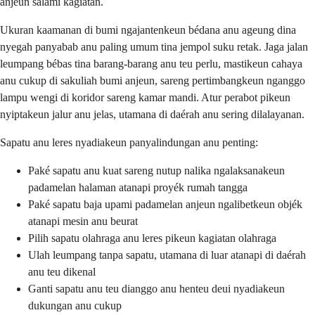
anjeun salami kagiatan.
Ukuran kaamanan di bumi ngajantenkeun bédana anu ageung dina
nyegah panyabab anu paling umum tina jempol suku retak. Jaga jalan
leumpang bébas tina barang-barang anu teu perlu, mastikeun cahaya
anu cukup di sakuliah bumi anjeun, sareng pertimbangkeun nganggo
lampu wengi di koridor sareng kamar mandi. Atur perabot pikeun
nyiptakeun jalur anu jelas, utamana di daérah anu sering dilalayanan.
Sapatu anu leres nyadiakeun panyalindungan anu penting:
Paké sapatu anu kuat sareng nutup nalika ngalaksanakeun
padamelan halaman atanapi proyék rumah tangga
Paké sapatu baja upami padamelan anjeun ngalibetkeun objék
atanapi mesin anu beurat
Pilih sapatu olahraga anu leres pikeun kagiatan olahraga
Ulah leumpang tanpa sapatu, utamana di luar atanapi di daérah
anu teu dikenal
Ganti sapatu anu teu dianggo anu henteu deui nyadiakeun
dukungan anu cukup