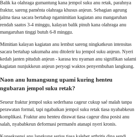
Balik ka olahraga gumantung kana jempol suku anu retak, parahnya
fraktur, sareng paménta olahraga khusus anjeun. Sebagian ageung
jalma tiasa sacara bertahap ngamimitian kagiatan anu mangaruhan
rendah saatos 3-4 minggu, kalayan balik pinuh kana olahraga anu
mangaruhan tinggi butuh 6-8 minggu.
Mimitian kalayan kagiatan anu lembut sareng ningkatkeun intensitas
sacara bertahap sakumaha anu ditolerir ku jempol suku anjeun. Nyeri
kedah janten pituduh anjeun - karasa teu nyaman anu signifikan salami
kagiatan nunjukkeun anjeun peryogi waktos penyembuhan langkung.
Naon anu lumangsung upami kuring henteu
ngubaran jempol suku retak?
Seueur fraktur jempol suku sederhana cageur cukup saé malah tanpa
perawatan formal, tapi ngabaikan jempol suku retak tiasa nyababkeun
komplikasi. Fraktur anu henteu dirawat tiasa cageur dina posisi anu
salah, nyababkeun deformasi permanén atanapi nyeri kronis.
Konsekuensi anu langkung serius tiasa kalebet arthritis dina sendi