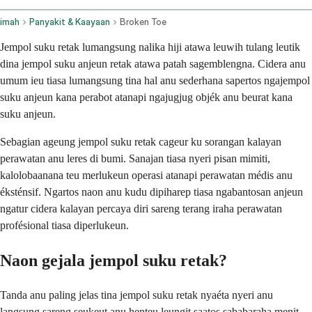
imah
Panyakit & Kaayaan
Broken Toe
Jempol suku retak lumangsung nalika hiji atawa leuwih tulang leutik
dina jempol suku anjeun retak atawa patah sagemblengna. Cidera anu
umum ieu tiasa lumangsung tina hal anu sederhana sapertos ngajempol
suku anjeun kana perabot atanapi ngajugjug objék anu beurat kana
suku anjeun.
Sebagian ageung jempol suku retak cageur ku sorangan kalayan
perawatan anu leres di bumi. Sanajan tiasa nyeri pisan mimiti,
kalolobaanana teu merlukeun operasi atanapi perawatan médis anu
éksténsif. Ngartos naon anu kudu dipiharep tiasa ngabantosan anjeun
ngatur cidera kalayan percaya diri sareng terang iraha perawatan
profésional tiasa diperlukeun.
Naon gejala jempol suku retak?
Tanda anu paling jelas tina jempol suku retak nyaéta nyeri anu
langsung sareng seukeut anu henteu leungit saatos sababaraha menit.