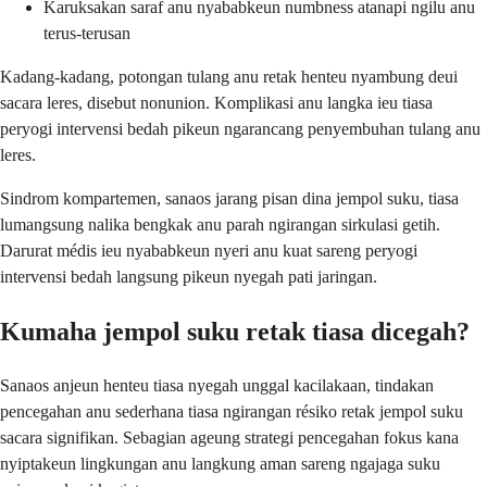
Karuksakan saraf anu nyababkeun numbness atanapi ngilu anu
terus-terusan
Kadang-kadang, potongan tulang anu retak henteu nyambung deui
sacara leres, disebut nonunion. Komplikasi anu langka ieu tiasa
peryogi intervensi bedah pikeun ngarancang penyembuhan tulang anu
leres.
Sindrom kompartemen, sanaos jarang pisan dina jempol suku, tiasa
lumangsung nalika bengkak anu parah ngirangan sirkulasi getih.
Darurat médis ieu nyababkeun nyeri anu kuat sareng peryogi
intervensi bedah langsung pikeun nyegah pati jaringan.
Kumaha jempol suku retak tiasa dicegah?
Sanaos anjeun henteu tiasa nyegah unggal kacilakaan, tindakan
pencegahan anu sederhana tiasa ngirangan résiko retak jempol suku
sacara signifikan. Sebagian ageung strategi pencegahan fokus kana
nyiptakeun lingkungan anu langkung aman sareng ngajaga suku