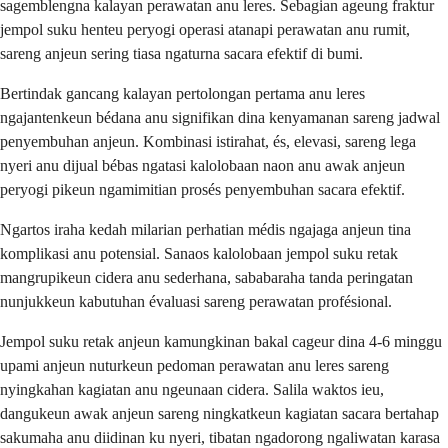
sagemblengna kalayan perawatan anu leres. Sebagian ageung fraktur
jempol suku henteu peryogi operasi atanapi perawatan anu rumit,
sareng anjeun sering tiasa ngaturna sacara efektif di bumi.
Bertindak gancang kalayan pertolongan pertama anu leres
ngajantenkeun bédana anu signifikan dina kenyamanan sareng jadwal
penyembuhan anjeun. Kombinasi istirahat, és, elevasi, sareng lega
nyeri anu dijual bébas ngatasi kalolobaan naon anu awak anjeun
peryogi pikeun ngamimitian prosés penyembuhan sacara efektif.
Ngartos iraha kedah milarian perhatian médis ngajaga anjeun tina
komplikasi anu potensial. Sanaos kalolobaan jempol suku retak
mangrupikeun cidera anu sederhana, sababaraha tanda peringatan
nunjukkeun kabutuhan évaluasi sareng perawatan profésional.
Jempol suku retak anjeun kamungkinan bakal cageur dina 4-6 minggu
upami anjeun nuturkeun pedoman perawatan anu leres sareng
nyingkahan kagiatan anu ngeunaan cidera. Salila waktos ieu,
dangukeun awak anjeun sareng ningkatkeun kagiatan sacara bertahap
sakumaha anu diidinan ku nyeri, tibatan ngadorong ngaliwatan karasa