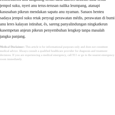
jempol suku, nyeri anu terus-terusan nalika leumpang, atanapi
kasusahan pikeun mendakan sapatu anu nyaman. Sanaos henteu
sadaya jempol suku retak peryogi perawatan médis, perawatan di bumi
anu leres kalayan istirahat, és, sareng panyalindungan ningkatkeun
kasempetan anjeun pikeun penyembuhan lengkep tanpa masalah
jangka panjang.
Medical Disclaimer:
This article is for informational purposes only and does not constitute
medical advice. Always consult a qualified healthcare provider for diagnosis and treatment
decisions. If you are experiencing a medical emergency, call 911 or go to the nearest emergency
room immediately.