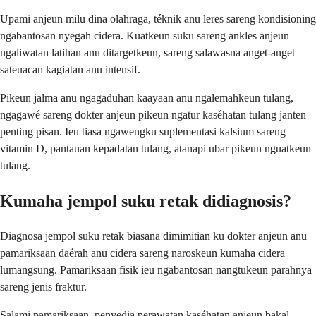
Upami anjeun milu dina olahraga, téknik anu leres sareng kondisioning
ngabantosan nyegah cidera. Kuatkeun suku sareng ankles anjeun
ngaliwatan latihan anu ditargetkeun, sareng salawasna anget-anget
sateuacan kagiatan anu intensif.
Pikeun jalma anu ngagaduhan kaayaan anu ngalemahkeun tulang,
ngagawé sareng dokter anjeun pikeun ngatur kaséhatan tulang janten
penting pisan. Ieu tiasa ngawengku suplementasi kalsium sareng
vitamin D, pantauan kepadatan tulang, atanapi ubar pikeun nguatkeun
tulang.
Kumaha jempol suku retak didiagnosis?
Diagnosa jempol suku retak biasana dimimitian ku dokter anjeun anu
pamariksaan daérah anu cidera sareng naroskeun kumaha cidera
lumangsung. Pamariksaan fisik ieu ngabantosan nangtukeun parahnya
sareng jenis fraktur.
Salami pamariksaan, penyedia perawatan kaséhatan anjeun bakal