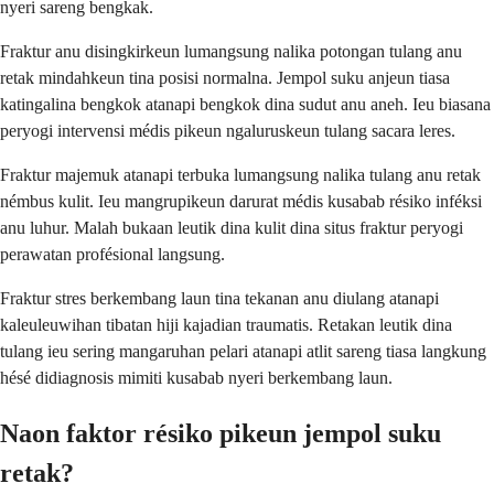
nyeri sareng bengkak.
Fraktur anu disingkirkeun lumangsung nalika potongan tulang anu
retak mindahkeun tina posisi normalna. Jempol suku anjeun tiasa
katingalina bengkok atanapi bengkok dina sudut anu aneh. Ieu biasana
peryogi intervensi médis pikeun ngaluruskeun tulang sacara leres.
Fraktur majemuk atanapi terbuka lumangsung nalika tulang anu retak
némbus kulit. Ieu mangrupikeun darurat médis kusabab résiko inféksi
anu luhur. Malah bukaan leutik dina kulit dina situs fraktur peryogi
perawatan profésional langsung.
Fraktur stres berkembang laun tina tekanan anu diulang atanapi
kaleuleuwihan tibatan hiji kajadian traumatis. Retakan leutik dina
tulang ieu sering mangaruhan pelari atanapi atlit sareng tiasa langkung
hésé didiagnosis mimiti kusabab nyeri berkembang laun.
Naon faktor résiko pikeun jempol suku
retak?