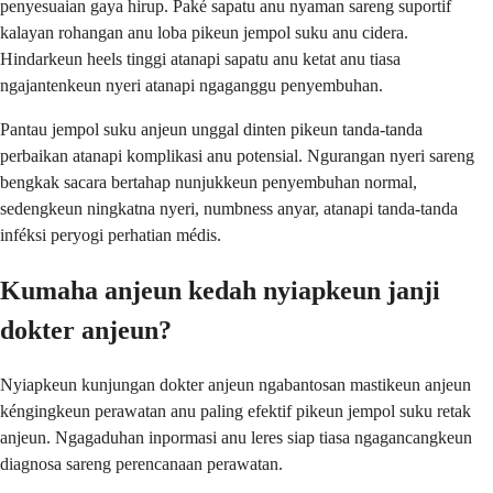
penyesuaian gaya hirup. Paké sapatu anu nyaman sareng suportif
kalayan rohangan anu loba pikeun jempol suku anu cidera.
Hindarkeun heels tinggi atanapi sapatu anu ketat anu tiasa
ngajantenkeun nyeri atanapi ngaganggu penyembuhan.
Pantau jempol suku anjeun unggal dinten pikeun tanda-tanda
perbaikan atanapi komplikasi anu potensial. Ngurangan nyeri sareng
bengkak sacara bertahap nunjukkeun penyembuhan normal,
sedengkeun ningkatna nyeri, numbness anyar, atanapi tanda-tanda
inféksi peryogi perhatian médis.
Kumaha anjeun kedah nyiapkeun janji
dokter anjeun?
Nyiapkeun kunjungan dokter anjeun ngabantosan mastikeun anjeun
kéngingkeun perawatan anu paling efektif pikeun jempol suku retak
anjeun. Ngagaduhan inpormasi anu leres siap tiasa ngagancangkeun
diagnosa sareng perencanaan perawatan.