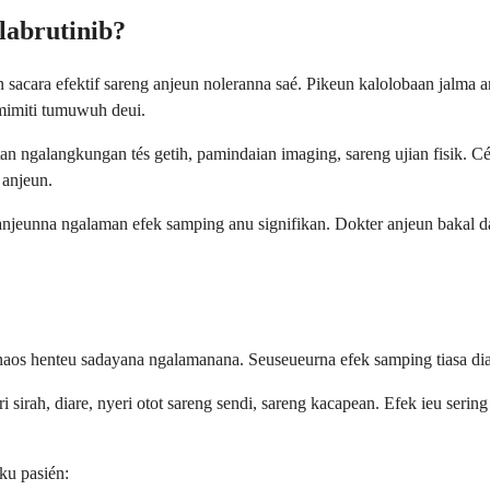
abrutinib?
 sacara efektif sareng anjeun noleranna saé. Pikeun kalolobaan jalma 
mimiti tumuwuh deui.
n ngalangkungan tés getih, pamindaian imaging, sareng ujian fisik. C
 anjeun.
aranjeunna ngalaman efek samping anu signifikan. Dokter anjeun bakal
naos henteu sadayana ngalamanana. Seuseueurna efek samping tiasa diat
sirah, diare, nyeri otot sareng sendi, sareng kacapean. Efek ieu serin
ku pasién: