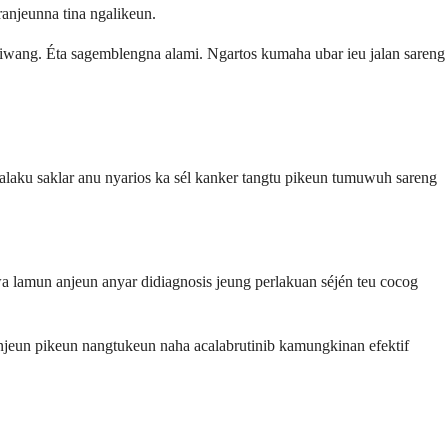
ranjeunna tina ngalikeun.
riwang. Éta sagemblengna alami. Ngartos kumaha ubar ieu jalan sareng
alaku saklar anu nyarios ka sél kanker tangtu pikeun tumuwuh sareng
 lamun anjeun anyar didiagnosis jeung perlakuan séjén teu cocog
anjeun pikeun nangtukeun naha acalabrutinib kamungkinan efektif