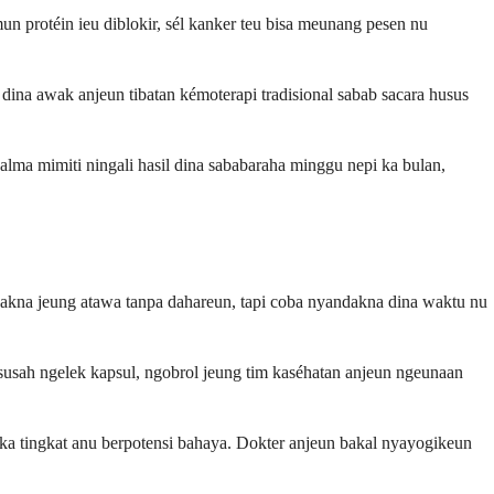
 protéin ieu diblokir, sél kanker teu bisa meunang pesen nu
dina awak anjeun tibatan kémoterapi tradisional sabab sacara husus
alma mimiti ningali hasil dina sababaraha minggu nepi ka bulan,
andakna jeung atawa tanpa dahareun, tapi coba nyandakna dina waktu nu
usah ngelek kapsul, ngobrol jeung tim kaséhatan anjeun ngeunaan
n ka tingkat anu berpotensi bahaya. Dokter anjeun bakal nyayogikeun