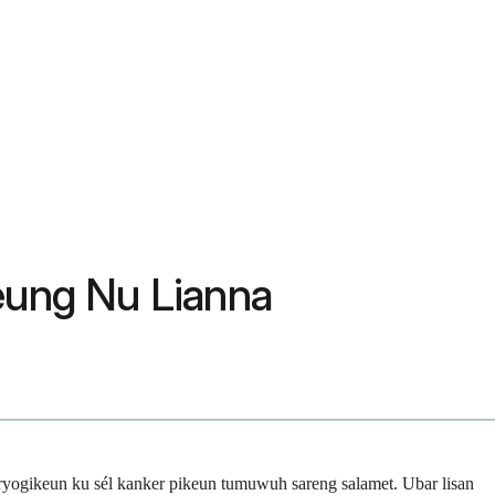
jeung Nu Lianna
eryogikeun ku sél kanker pikeun tumuwuh sareng salamet. Ubar lisan