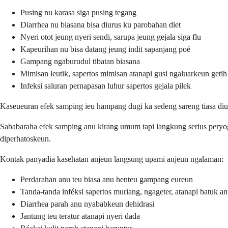
Pusing nu karasa siga pusing tegang
Diarrhea nu biasana bisa diurus ku parobahan diet
Nyeri otot jeung nyeri sendi, sarupa jeung gejala siga flu
Kapeurihan nu bisa datang jeung indit sapanjang poé
Gampang ngaburudul tibatan biasana
Mimisan leutik, sapertos mimisan atanapi gusi ngaluarkeun getih
Infeksi saluran pernapasan luhur sapertos gejala pilek
Kaseueuran efek samping ieu hampang dugi ka sedeng sareng tiasa diu
Sababaraha efek samping anu kirang umum tapi langkung serius peryogi
diperhatoskeun.
Kontak panyadia kasehatan anjeun langsung upami anjeun ngalaman:
Perdarahan anu teu biasa anu henteu gampang eureun
Tanda-tanda inféksi sapertos muriang, ngageter, atanapi batuk an
Diarrhea parah anu nyababkeun dehidrasi
Jantung teu teratur atanapi nyeri dada