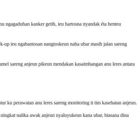
anu ngagaduhan kanker getih, ieu hartosna nyandak éta henteu
ék-up ieu ngabantosan nangtoskeun naha ubar masih jalan sareng
 damel sareng anjeun pikeun mendakan kasaimbangan anu leres antara
ur ku perawatan anu leres sareng monitoring ti tim kasehatan anjeun.
g ningkat nalika awak anjeun nyaluyukeun kana ubar, biasana dina