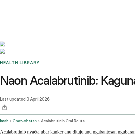
Benchmarks
Stories
FAQ
Sign up / Log in
HEALTH LIBRARY
Naon Acalabrutinib: Kagun
Last updated
3 April 2026
Imah
Obat-obatan
Acalabrutinib Oral Route
Acalabrutinib nyaéta ubar kanker anu dituju anu ngabantosan ngubaran