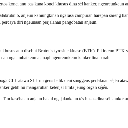
ertos konci anu pas kana konci khusus dina sél kanker, ngeureunkeun a
calabrutinib, anjeun kamungkinan ngarasa campuran harepan sareng ha
 percaya diri ngeunaan perjalanan pangobatan anjeun.
n khusus anu disebut Bruton's tyrosine kinase (BTK). Pikirkeun BTK s
tosan ngalambatkeun atanapi ngeureunkeun kanker tina parah.
oga CLL atawa SLL nu geus balik deui sanggeus perlakuan séjén atawa
kanker getih nu mangaruhan kelenjar limfa jeung organ séjén.
u. Tim kaséhatan anjeun bakal ngajalankeun tés husus dina sél kanker 