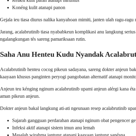
Réaksi kulit parah atanapi baruntus
Konéng kulit atanapi panon
Gejala ieu tiasa diurus nalika kanyahoan mimiti, janten ulah ragu-r
Jarang, acalabrutinib tiasa nyababkeun komplikasi anu langkung seriu
ngalangkungan tés sareng pamariksaan rutin.
Saha Anu Henteu Kudu Nyandak Acalabrut
Acalabrutinib henteu cocog pikeun sadayana, sareng dokter anjeun bak
kaayaan khusus panginten peryogi pangobatan alternatif atanapi monit
Anjeun teu kénging nginum acalabrutinib upami anjeun alérgi kana éta
aman pikeun anjeun.
Dokter anjeun bakal langkung ati-ati ngeunaan resep acalabrutinib up
Sajarah gangguan perdarahan atanapi nginum obat pengencer ge
Infeksi aktif atanapi sistem imun anu lemah
Masalah wirahma jantung atanapi kaayaan jantung sanésna