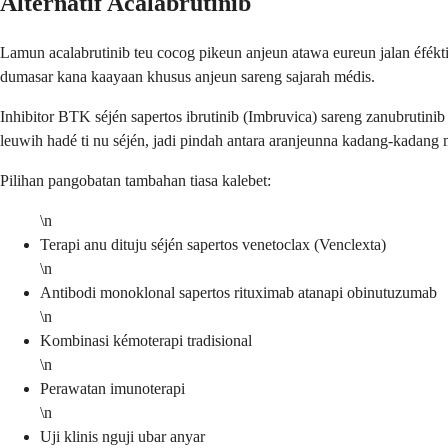
Alternatif Acalabrutinib
Lamun acalabrutinib teu cocog pikeun anjeun atawa eureun jalan éfékti
dumasar kana kaayaan khusus anjeun sareng sajarah médis.
Inhibitor BTK séjén sapertos ibrutinib (Imbruvica) sareng zanubrutinib 
leuwih hadé ti nu séjén, jadi pindah antara aranjeunna kadang-kadang
Pilihan pangobatan tambahan tiasa kalebet:
\n
Terapi anu dituju séjén sapertos venetoclax (Venclexta)
\n
Antibodi monoklonal sapertos rituximab atanapi obinutuzumab
\n
Kombinasi kémoterapi tradisional
\n
Perawatan imunoterapi
\n
Uji klinis nguji ubar anyar