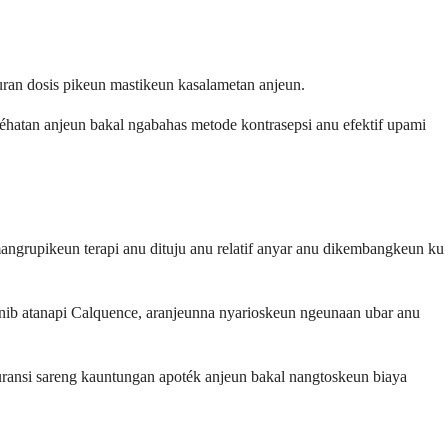
turan dosis pikeun mastikeun kasalametan anjeun.
éhatan anjeun bakal ngabahas metode kontrasepsi anu efektif upami
angrupikeun terapi anu dituju anu relatif anyar anu dikembangkeun ku
tinib atanapi Calquence, aranjeunna nyarioskeun ngeunaan ubar anu
suransi sareng kauntungan apoték anjeun bakal nangtoskeun biaya