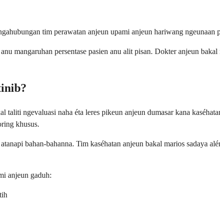
agu ngahubungan tim perawatan anjeun upami anjeun hariwang ngeunaan
s anu mangaruhan persentase pasien anu alit pisan. Dokter anjeun bak
inib?
al taliti ngevaluasi naha éta leres pikeun anjeun dumasar kana kaséh
oring khusus.
 atanapi bahan-bahanna. Tim kaséhatan anjeun bakal marios sadaya alér
ami anjeun gaduh:
tih