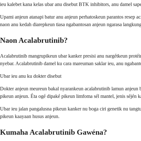
ieu kalebet kana kelas ubar anu disebut BTK inhibitors, anu damel sap
Upami anjeun atanapi batur anu anjeun perhatoskeun parantos resep a
naon anu kedah diarepkeun tiasa ngabantosan anjeun ngarasa langkung
Naon Acalabrutinib?
Acalabrutinib mangrupikeun ubar kanker presisi anu nargétkeun protéi
nyebar. Acalabrutinib damel ku cara mareuman saklar ieu, anu ngaban
Ubar ieu anu ku dokter disebut
Dokter anjeun meureun bakal nyarankeun acalabrutinib lamun anjeun b
pikeun anjeun. Éta ogé dipaké pikeun limfoma sél mantel, jenis séjén 
Ubar ieu jalan pangalusna pikeun kanker nu boga ciri genetik nu tangt
pikeun kaayaan husus anjeun.
Kumaha Acalabrutinib Gawéna?