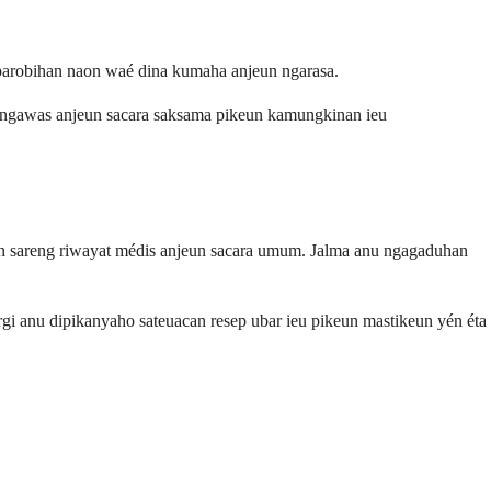
 parobihan naon waé dina kumaha anjeun ngarasa.
al ngawas anjeun sacara saksama pikeun kamungkinan ieu
atan sareng riwayat médis anjeun sacara umum. Jalma anu ngagaduhan
gi anu dipikanyaho sateuacan resep ubar ieu pikeun mastikeun yén éta