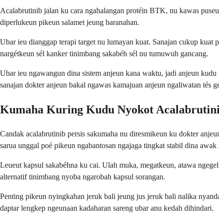
Acalabrutinib jalan ku cara ngahalangan protéin BTK, nu kawas puseu
diperlukeun pikeun salamet jeung baranahan.
Ubar ieu dianggap terapi target nu lumayan kuat. Sanajan cukup kuat p
nargétkeun sél kanker tinimbang sakabéh sél nu tumuwuh gancang.
Ubar ieu ngawangun dina sistem anjeun kana waktu, jadi anjeun kudu n
sanajan dokter anjeun bakal ngawas kamajuan anjeun ngaliwatan tés ge
Kumaha Kuring Kudu Nyokot Acalabrutin
Candak acalabrutinib persis sakumaha nu diresmikeun ku dokter anjeun,
sarua unggal poé pikeun ngabantosan ngajaga tingkat stabil dina awak 
Leueut kapsul sakabéhna ku cai. Ulah muka, megatkeun, atawa ngegel
alternatif tinimbang nyoba ngarobah kapsul sorangan.
Penting pikeun nyingkahan jeruk bali jeung jus jeruk bali nalika nyan
daptar lengkep ngeunaan kadaharan sareng ubar anu kedah dihindari.