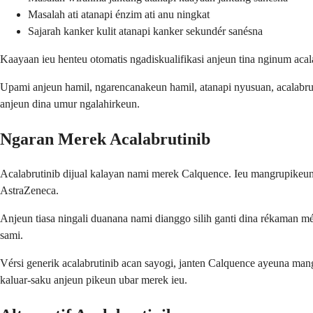
Masalah ati atanapi énzim ati anu ningkat
Sajarah kanker kulit atanapi kanker sekundér sanésna
Kaayaan ieu henteu otomatis ngadiskualifikasi anjeun tina nginum acal
Upami anjeun hamil, ngarencanakeun hamil, atanapi nyusuan, acalabrut
anjeun dina umur ngalahirkeun.
Ngaran Merek Acalabrutinib
Acalabrutinib dijual kalayan nami merek Calquence. Ieu mangrupikeun 
AstraZeneca.
Anjeun tiasa ningali duanana nami dianggo silih ganti dina rékaman m
sami.
Vérsi generik acalabrutinib acan sayogi, janten Calquence ayeuna man
kaluar-saku anjeun pikeun ubar merek ieu.