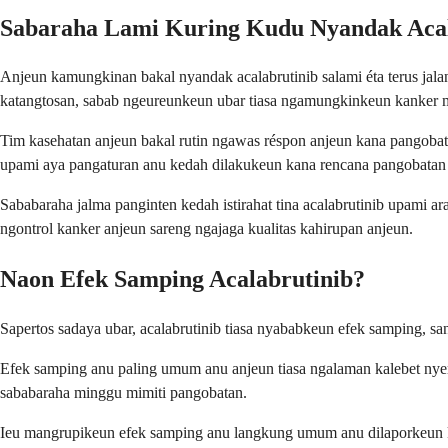
Sabaraha Lami Kuring Kudu Nyandak Acal
Anjeun kamungkinan bakal nyandak acalabrutinib salami éta terus jalan
katangtosan, sabab ngeureunkeun ubar tiasa ngamungkinkeun kanker 
Tim kasehatan anjeun bakal rutin ngawas réspon anjeun kana pangobata
upami aya pangaturan anu kedah dilakukeun kana rencana pangobatan
Sababaraha jalma panginten kedah istirahat tina acalabrutinib upami 
ngontrol kanker anjeun sareng ngajaga kualitas kahirupan anjeun.
Naon Efek Samping Acalabrutinib?
Sapertos sadaya ubar, acalabrutinib tiasa nyababkeun efek samping, sa
Efek samping anu paling umum anu anjeun tiasa ngalaman kalebet nyeri 
sababaraha minggu mimiti pangobatan.
Ieu mangrupikeun efek samping anu langkung umum anu dilaporkeun 