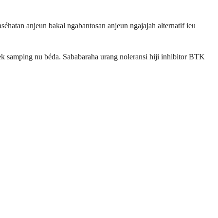
séhatan anjeun bakal ngabantosan anjeun ngajajah alternatif ieu
efek samping nu béda. Sababaraha urang noleransi hiji inhibitor BTK