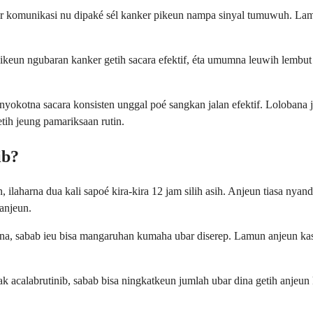
r komunikasi nu dipaké sél kanker pikeun nampa sinyal tumuwuh. Lamun
ikeun ngubaran kanker getih sacara efektif, éta umumna leuwih lembut 
yokotna sacara konsisten unggal poé sangkan jalan efektif. Lolobana j
tih jeung pamariksaan rutin.
ib?
 ilaharna dua kali sapoé kira-kira 12 jam silih asih. Anjeun tiasa ny
anjeun.
na, sabab ieu bisa mangaruhan kumaha ubar diserep. Lamun anjeun kas
dak acalabrutinib, sabab bisa ningkatkeun jumlah ubar dina getih anjeu