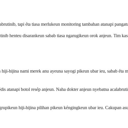
abrutinib, tapi éta tiasa merlukeun monitoring tambahan atanapi panga
inib henteu disarankeun sabab tiasa ngarugikeun orok anjeun. Tim kas
hiji-hijina nami merek anu ayeuna sayogi pikeun ubar ieu, sabab éta m
édis atanapi botol resép anjeun. Naha dokter anjeun nyebatna acalabru
grupikeun hiji-hijina pilihan pikeun kéngingkeun ubar ieu. Cakupan a