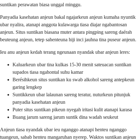
suntikan perawatan biasa unggal minggu.
Panyadia kasehatan anjeun bakal ngajarkeun anjeun kumaha nyuntik
ubar nyalira, atanapi anggota kulawarga tiasa diajar ngabantosan
anjeun. Situs suntikan biasana muter antara pingping sareng daérah
beuteung anjeun, tetep sahenteuna hiji inci jauhna tina puseur anjeun.
Ieu anu anjeun kedah terang ngeunaan nyandak ubar anjeun leres:
Kaluarkeun ubar tina kulkas 15-30 menit sateuacan suntikan
supados tiasa ngahontal suhu kamar
Berésihkeun situs suntikan ku swab alkohol sareng antepkeun
garing lengkep
Suntikkeun ubar lalaunan sareng teratur, nuturkeun pitunjuk
panyadia kasehatan anjeun
Puter situs suntikan pikeun nyegah iritasi kulit atanapi karasa
Buang jarum sareng jarum suntik dina wadah seukeut
Anjeun tiasa nyandak ubar ieu nganggo atanapi henteu nganggo
tuangeun, sabab henteu mangaruhan nyerep. Waktos suntikan anjeun