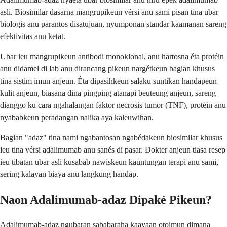
asli. Biosimilar dasarna mangrupikeun vérsi anu sami pisan tina ubar
biologis anu parantos disatujuan, nyumponan standar kaamanan sareng
efektivitas anu ketat.
Ubar ieu mangrupikeun antibodi monoklonal, anu hartosna éta protéin
anu didamel di lab anu dirancang pikeun nargétkeun bagian khusus
tina sistim imun anjeun. Éta dipasihkeun salaku suntikan handapeun
kulit anjeun, biasana dina pingping atanapi beuteung anjeun, sareng
dianggo ku cara ngahalangan faktor necrosis tumor (TNF), protéin anu
nyababkeun peradangan nalika aya kaleuwihan.
Bagian "adaz" tina nami ngabantosan ngabédakeun biosimilar khusus
ieu tina vérsi adalimumab anu sanés di pasar. Dokter anjeun tiasa resep
ieu tibatan ubar asli kusabab nawiskeun kauntungan terapi anu sami,
sering kalayan biaya anu langkung handap.
Naon Adalimumab-adaz Dipaké Pikeun?
Adalimumab-adaz ngubaran sababaraha kaayaan otoimun dimana