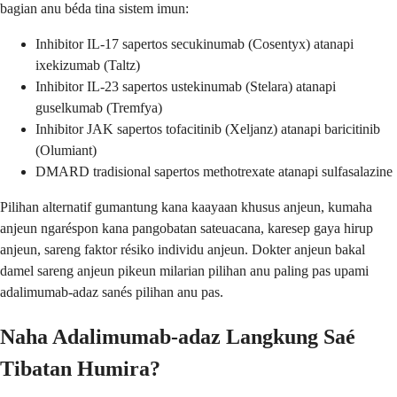
bagian anu béda tina sistem imun:
Inhibitor IL-17 sapertos secukinumab (Cosentyx) atanapi
ixekizumab (Taltz)
Inhibitor IL-23 sapertos ustekinumab (Stelara) atanapi
guselkumab (Tremfya)
Inhibitor JAK sapertos tofacitinib (Xeljanz) atanapi baricitinib
(Olumiant)
DMARD tradisional sapertos methotrexate atanapi sulfasalazine
Pilihan alternatif gumantung kana kaayaan khusus anjeun, kumaha
anjeun ngaréspon kana pangobatan sateuacana, karesep gaya hirup
anjeun, sareng faktor résiko individu anjeun. Dokter anjeun bakal
damel sareng anjeun pikeun milarian pilihan anu paling pas upami
adalimumab-adaz sanés pilihan anu pas.
Naha Adalimumab-adaz Langkung Saé
Tibatan Humira?