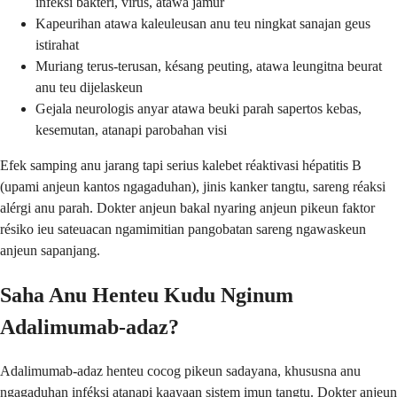
infeksi baktéri, virus, atawa jamur
Kapeurihan atawa kaleuleusan anu teu ningkat sanajan geus
istirahat
Muriang terus-terusan, késang peuting, atawa leungitna beurat
anu teu dijelaskeun
Gejala neurologis anyar atawa beuki parah sapertos kebas,
kesemutan, atanapi parobahan visi
Efek samping anu jarang tapi serius kalebet réaktivasi hépatitis B
(upami anjeun kantos ngagaduhan), jinis kanker tangtu, sareng réaksi
alérgi anu parah. Dokter anjeun bakal nyaring anjeun pikeun faktor
résiko ieu sateuacan ngamimitian pangobatan sareng ngawaskeun
anjeun sapanjang.
Saha Anu Henteu Kudu Nginum
Adalimumab-adaz?
Adalimumab-adaz henteu cocog pikeun sadayana, khususna anu
ngagaduhan inféksi atanapi kaayaan sistem imun tangtu. Dokter anjeun