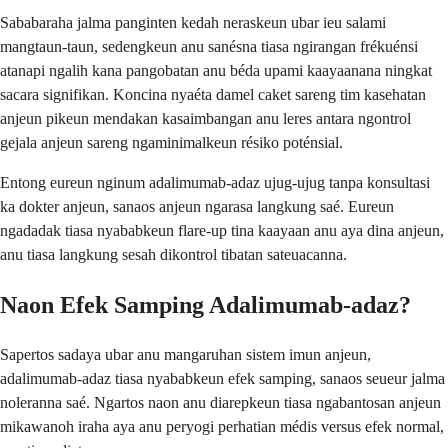
Sababaraha jalma panginten kedah neraskeun ubar ieu salami
mangtaun-taun, sedengkeun anu sanésna tiasa ngirangan frékuénsi
atanapi ngalih kana pangobatan anu béda upami kaayaanana ningkat
sacara signifikan. Koncina nyaéta damel caket sareng tim kasehatan
anjeun pikeun mendakan kasaimbangan anu leres antara ngontrol
gejala anjeun sareng ngaminimalkeun résiko poténsial.
Entong eureun nginum adalimumab-adaz ujug-ujug tanpa konsultasi
ka dokter anjeun, sanaos anjeun ngarasa langkung saé. Eureun
ngadadak tiasa nyababkeun flare-up tina kaayaan anu aya dina anjeun,
anu tiasa langkung sesah dikontrol tibatan sateuacanna.
Naon Efek Samping Adalimumab-adaz?
Sapertos sadaya ubar anu mangaruhan sistem imun anjeun,
adalimumab-adaz tiasa nyababkeun efek samping, sanaos seueur jalma
noleranna saé. Ngartos naon anu diarepkeun tiasa ngabantosan anjeun
mikawanoh iraha aya anu peryogi perhatian médis versus efek normal,