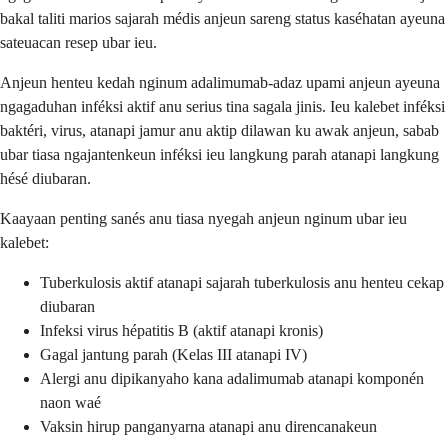
bakal taliti marios sajarah médis anjeun sareng status kaséhatan ayeuna
sateuacan resep ubar ieu.
Anjeun henteu kedah nginum adalimumab-adaz upami anjeun ayeuna
ngagaduhan inféksi aktif anu serius tina sagala jinis. Ieu kalebet inféksi
baktéri, virus, atanapi jamur anu aktip dilawan ku awak anjeun, sabab
ubar tiasa ngajantenkeun inféksi ieu langkung parah atanapi langkung
hésé diubaran.
Kaayaan penting sanés anu tiasa nyegah anjeun nginum ubar ieu
kalebet:
Tuberkulosis aktif atanapi sajarah tuberkulosis anu henteu cekap
diubaran
Infeksi virus hépatitis B (aktif atanapi kronis)
Gagal jantung parah (Kelas III atanapi IV)
Alergi anu dipikanyaho kana adalimumab atanapi komponén
naon waé
Vaksin hirup panganyarna atanapi anu direncanakeun