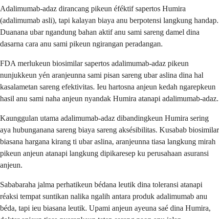
Adalimumab-adaz dirancang pikeun éféktif sapertos Humira
(adalimumab asli), tapi kalayan biaya anu berpotensi langkung handap.
Duanana ubar ngandung bahan aktif anu sami sareng damel dina
dasarna cara anu sami pikeun ngirangan peradangan.
FDA merlukeun biosimilar sapertos adalimumab-adaz pikeun
nunjukkeun yén aranjeunna sami pisan sareng ubar aslina dina hal
kasalametan sareng efektivitas. Ieu hartosna anjeun kedah ngarepkeun
hasil anu sami naha anjeun nyandak Humira atanapi adalimumab-adaz.
Kaunggulan utama adalimumab-adaz dibandingkeun Humira sering
aya hubunganana sareng biaya sareng aksésibilitas. Kusabab biosimilar
biasana hargana kirang ti ubar aslina, aranjeunna tiasa langkung mirah
pikeun anjeun atanapi langkung dipikaresep ku perusahaan asuransi
anjeun.
Sababaraha jalma perhatikeun bédana leutik dina toleransi atanapi
réaksi tempat suntikan nalika ngalih antara produk adalimumab anu
béda, tapi ieu biasana leutik. Upami anjeun ayeuna saé dina Humira,