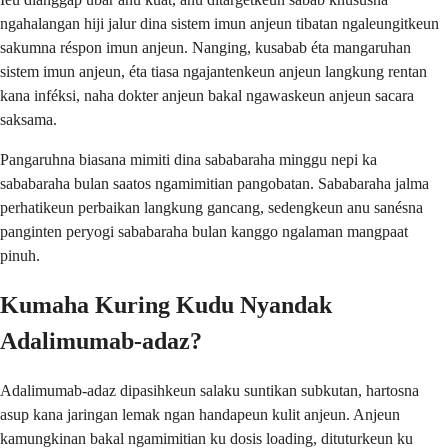
ngahalangan hiji jalur dina sistem imun anjeun tibatan ngaleungitkeun
sakumna réspon imun anjeun. Nanging, kusabab éta mangaruhan
sistem imun anjeun, éta tiasa ngajantenkeun anjeun langkung rentan
kana inféksi, naha dokter anjeun bakal ngawaskeun anjeun sacara
saksama.
Pangaruhna biasana mimiti dina sababaraha minggu nepi ka
sababaraha bulan saatos ngamimitian pangobatan. Sababaraha jalma
perhatikeun perbaikan langkung gancang, sedengkeun anu sanésna
panginten peryogi sababaraha bulan kanggo ngalaman mangpaat
pinuh.
Kumaha Kuring Kudu Nyandak
Adalimumab-adaz?
Adalimumab-adaz dipasihkeun salaku suntikan subkutan, hartosna
asup kana jaringan lemak ngan handapeun kulit anjeun. Anjeun
kamungkinan bakal ngamimitian ku dosis loading, dituturkeun ku