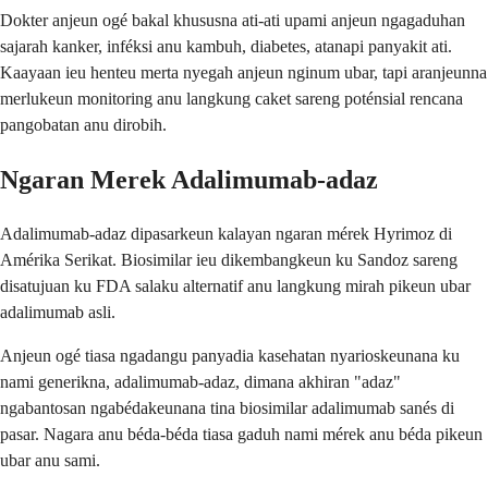
Dokter anjeun ogé bakal khususna ati-ati upami anjeun ngagaduhan
sajarah kanker, inféksi anu kambuh, diabetes, atanapi panyakit ati.
Kaayaan ieu henteu merta nyegah anjeun nginum ubar, tapi aranjeunna
merlukeun monitoring anu langkung caket sareng poténsial rencana
pangobatan anu dirobih.
Ngaran Merek Adalimumab-adaz
Adalimumab-adaz dipasarkeun kalayan ngaran mérek Hyrimoz di
Amérika Serikat. Biosimilar ieu dikembangkeun ku Sandoz sareng
disatujuan ku FDA salaku alternatif anu langkung mirah pikeun ubar
adalimumab asli.
Anjeun ogé tiasa ngadangu panyadia kasehatan nyarioskeunana ku
nami generikna, adalimumab-adaz, dimana akhiran "adaz"
ngabantosan ngabédakeunana tina biosimilar adalimumab sanés di
pasar. Nagara anu béda-béda tiasa gaduh nami mérek anu béda pikeun
ubar anu sami.