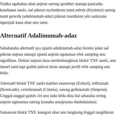
Nalika ngabahas ubar anjeun sareng apotéker atanapi panyadia
kasehatan sanés, saé pikeun nyebatkeun nami mérek (Hyrimoz) sareng
nami generik (adalimumab-adaz) pikeun mastikeun yén sadayana
ngarujuk kana ubar anu sami.
Alternatif Adalimumab-adaz
Sababaraha alternatif aya upami adalimumab-adaz henteu jalan saé
pikeun anjeun atanapi upami anjeun ngalaman efek samping anu
signifikan. Dokter anjeun tiasa mertimbangkeun blokir TNF sanés, anu
damel sami tapi gaduh jadwal dosis atanapi profil efek samping anu
béda.
Alternatif blokir TNF sanés kalebet etanercept (Enbrel), infliximab
(Remicade), certolizumab (Cimzia), sareng golimumab (Simponi).
Unggal-unggal gaduh ciri anu rada béda dina hal sabaraha sering
anjeun nginumna sareng kumaha aranjeunna diadministrasi.
Saluareun blokir TNF, kategori ubar anu langkung énggal nargétkeun