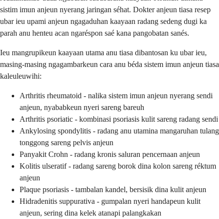
sistim imun anjeun nyerang jaringan séhat. Dokter anjeun tiasa resep
ubar ieu upami anjeun ngagaduhan kaayaan radang sedeng dugi ka
parah anu henteu acan ngaréspon saé kana pangobatan sanés.
Ieu mangrupikeun kaayaan utama anu tiasa dibantosan ku ubar ieu,
masing-masing ngagambarkeun cara anu béda sistem imun anjeun tiasa
kaleuleuwihi:
Arthritis rheumatoid - nalika sistem imun anjeun nyerang sendi
anjeun, nyababkeun nyeri sareng bareuh
Arthritis psoriatic - kombinasi psoriasis kulit sareng radang sendi
Ankylosing spondylitis - radang anu utamina mangaruhan tulang
tonggong sareng pelvis anjeun
Panyakit Crohn - radang kronis saluran pencernaan anjeun
Kolitis ulseratif - radang sareng borok dina kolon sareng réktum
anjeun
Plaque psoriasis - tambalan kandel, bersisik dina kulit anjeun
Hidradenitis suppurativa - gumpalan nyeri handapeun kulit
anjeun, sering dina kelek atanapi palangkakan