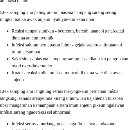
anu tiasa diatur.
Efek samping anu paling umum biasana hampang sareng sering
ningkat nalika awak anjeun nyaluyukeun kana ubar:
Réaksi tempat suntikan - beureum, bareuh, atanapi gatal-gatal
dimana anjeun nyuntik
Inféksi saluran pernapasan luhur - gejala sapertos tiis atanapi
irung tersumbat
Sakit sirah - biasana hampang sareng tiasa diatur ku pangobatan
nyeri over-the-counter
Ruam - réaksi kulit anu tiasa muncul di mana waé dina awak
anjeun
Efek samping anu langkung serius meryogikeun perhatian médis
langsung, sanaos aranjeunna kirang umum. Ieu kajantenan kusabab
ubar mangaruhan kamampuan sistem imun anjeun pikeun ngalawan
inféksi sareng ngadeteksi sél abnormal:
Infeksi serius - muriang, gejala siga flu, atawa tanda-tanda