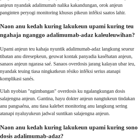
anjeun nyandak adalimumab nalika kakandungan, orok anjeun
panginten peryogi monitoring khusus pikeun inféksi saatos lahir.
Naon anu kedah kuring lakukeun upami kuring teu
ngahaja nganggo adalimumab-adaz kaleuleuwihan?
Upami anjeun teu kahaja nyuntik adalimumab-adaz langkung seueur
tibatan anu diresepkeun, geuwat kontak panyadia kaséhatan anjeun,
sanaos anjeun ngarasa saé. Sanaos overdosis jarang kalayan ubar ieu,
nyandak teuing tiasa ningkatkeun résiko inféksi serius atanapi
komplikasi sanés.
Ulah nyobian "ngimbangan" overdosis ku ngalangkungan dosis
salajengna anjeun. Gantina, hayu dokter anjeun nangtukeun tindakan
anu pangsaéna, anu tiasa kalebet monitoring anu langkung sering
atanapi nyaluyukeun jadwal suntikan salajengna anjeun.
Naon anu kedah kuring lakukeun upami kuring sono
dosis adalimumab-adaz?