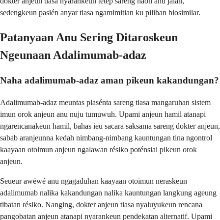
dokter anjeun tiasa nyarankeun tetep sareng naon anu jalan,
sedengkeun pasién anyar tiasa ngamimitian ku pilihan biosimilar.
Patanyaan Anu Sering Ditaroskeun
Ngeunaan Adalimumab-adaz
Naha adalimumab-adaz aman pikeun kakandungan?
Adalimumab-adaz meuntas plasénta sareng tiasa mangaruhan sistem
imun orok anjeun anu nuju tumuwuh. Upami anjeun hamil atanapi
ngarencanakeun hamil, bahas ieu sacara saksama sareng dokter anjeun,
sabab aranjeunna kedah nimbang-nimbang kauntungan tina ngontrol
kaayaan otoimun anjeun ngalawan résiko poténsial pikeun orok
anjeun.
Seueur awéwé anu ngagaduhan kaayaan otoimun neraskeun
adalimumab nalika kakandungan nalika kauntungan langkung ageung
tibatan résiko. Nanging, dokter anjeun tiasa nyaluyukeun rencana
pangobatan anjeun atanapi nyarankeun pendekatan alternatif. Upami