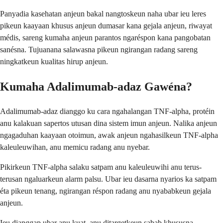
Panyadia kasehatan anjeun bakal nangtoskeun naha ubar ieu leres
pikeun kaayaan khusus anjeun dumasar kana gejala anjeun, riwayat
médis, sareng kumaha anjeun parantos ngaréspon kana pangobatan
sanésna. Tujuanana salawasna pikeun ngirangan radang sareng
ningkatkeun kualitas hirup anjeun.
Kumaha Adalimumab-adaz Gawéna?
Adalimumab-adaz dianggo ku cara ngahalangan TNF-alpha, protéin
anu kalakuan sapertos utusan dina sistem imun anjeun. Nalika anjeun
ngagaduhan kaayaan otoimun, awak anjeun ngahasilkeun TNF-alpha
kaleuleuwihan, anu memicu radang anu nyebar.
Pikirkeun TNF-alpha salaku satpam anu kaleuleuwihi anu terus-
terusan ngaluarkeun alarm palsu. Ubar ieu dasarna nyarios ka satpam
éta pikeun tenang, ngirangan réspon radang anu nyababkeun gejala
anjeun.
Ieu dianggap ubar anu kuat, anu ditargetkeun sabab khususna