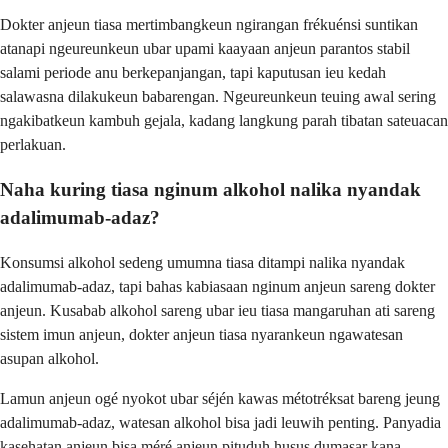
Dokter anjeun tiasa mertimbangkeun ngirangan frékuénsi suntikan
atanapi ngeureunkeun ubar upami kaayaan anjeun parantos stabil
salami periode anu berkepanjangan, tapi kaputusan ieu kedah
salawasna dilakukeun babarengan. Ngeureunkeun teuing awal sering
ngakibatkeun kambuh gejala, kadang langkung parah tibatan sateuacan
perlakuan.
Naha kuring tiasa nginum alkohol nalika nyandak
adalimumab-adaz?
Konsumsi alkohol sedeng umumna tiasa ditampi nalika nyandak
adalimumab-adaz, tapi bahas kabiasaan nginum anjeun sareng dokter
anjeun. Kusabab alkohol sareng ubar ieu tiasa mangaruhan ati sareng
sistem imun anjeun, dokter anjeun tiasa nyarankeun ngawatesan
asupan alkohol.
Lamun anjeun ogé nyokot ubar séjén kawas métotréksat bareng jeung
adalimumab-adaz, watesan alkohol bisa jadi leuwih penting. Panyadia
kasehatan anjeun bisa méré anjeun pituduh husus dumasar kana