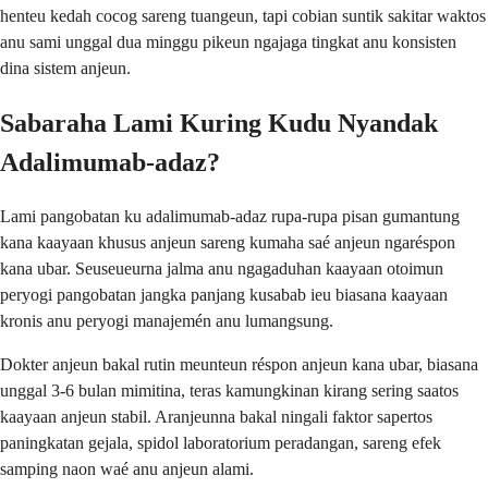
henteu kedah cocog sareng tuangeun, tapi cobian suntik sakitar waktos
anu sami unggal dua minggu pikeun ngajaga tingkat anu konsisten
dina sistem anjeun.
Sabaraha Lami Kuring Kudu Nyandak
Adalimumab-adaz?
Lami pangobatan ku adalimumab-adaz rupa-rupa pisan gumantung
kana kaayaan khusus anjeun sareng kumaha saé anjeun ngaréspon
kana ubar. Seuseueurna jalma anu ngagaduhan kaayaan otoimun
peryogi pangobatan jangka panjang kusabab ieu biasana kaayaan
kronis anu peryogi manajemén anu lumangsung.
Dokter anjeun bakal rutin meunteun réspon anjeun kana ubar, biasana
unggal 3-6 bulan mimitina, teras kamungkinan kirang sering saatos
kaayaan anjeun stabil. Aranjeunna bakal ningali faktor sapertos
paningkatan gejala, spidol laboratorium peradangan, sareng efek
samping naon waé anu anjeun alami.