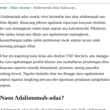
Imah
Obat-obatan
Adalimumab Adaz Subcutaneous Route
Adalimumab-adaz nyaéta vérsi biosimilar tina ubar adalimumab anu
loba dipaké, dirancang pikeun ngubaran rupa-rupa kaayaan otoimun
ku cara nenangkeun sistim imun anjeun anu kaleuleuwihi. Pikirkeun
éta salaku terapi anu dituju anu ngabantosan mulangkeun
kasaimbangan nalika sistim pertahanan awak anjeun sacara salah
nyerang jaringan séhat.
Ubar ieu kagolong kana kelas anu disebut TNF blockers, anu dianggo
ku cara ngahalangan protéin khusus anu nyababkeun peradangan dina
kaayaan sapertos rematik rheumatoid, psoriasis, sareng panyakit
radang bowel. Ngartos kumaha ubar ieu dianggo tiasa ngabantosan
anjeun ngarasa langkung percaya diri ngeunaan perjalanan pangobatan
anjeun.
Naon Adalimumab-adaz?
Adalimumab-adaz nyaéta ubar biosimilar anu niru épék adalimumab