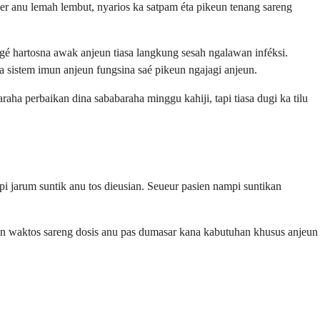
r anu lemah lembut, nyarios ka satpam éta pikeun tenang sareng
gé hartosna awak anjeun tiasa langkung sesah ngalawan inféksi.
sistem imun anjeun fungsina saé pikeun ngajagi anjeun.
a perbaikan dina sababaraha minggu kahiji, tapi tiasa dugi ka tilu
 jarum suntik anu tos dieusian. Seueur pasien nampi suntikan
un waktos sareng dosis anu pas dumasar kana kabutuhan khusus anjeun