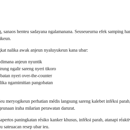
, sanaos henteu sadayana ngalamanana. Seuseueurna efek samping hampa
ikeun.
at nalika awak anjeun nyaluyukeun kana ubar:
i dimana anjeun nyuntik
irung ngalir sareng nyeri tikoro
atan nyeri over-the-counter
alika ngamimitian pangobatan
u meryogikeun perhatian médis langsung sareng kalebet inféksi parah, r
geunaan iraha milarian perawatan darurat.
apertos paningkatan résiko kanker khusus, inféksi parah, atanapi réakt
u sateuacan resep ubar ieu.