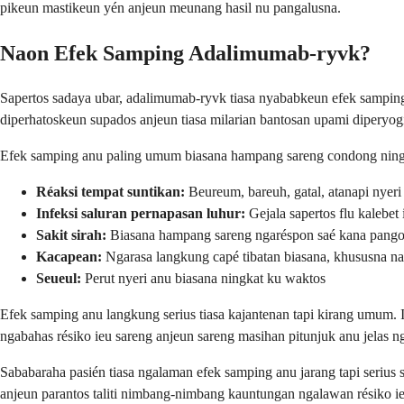
pikeun mastikeun yén anjeun meunang hasil nu pangalusna.
Naon Efek Samping Adalimumab-ryvk?
Sapertos sadaya ubar, adalimumab-ryvk tiasa nyababkeun efek samping
diperhatoskeun supados anjeun tiasa milarian bantosan upami diperyog
Efek samping anu paling umum biasana hampang sareng condong ningk
Réaksi tempat suntikan:
Beureum, bareuh, gatal, atanapi nyer
Infeksi saluran pernapasan luhur:
Gejala sapertos flu kalebet 
Sakit sirah:
Biasana hampang sareng ngaréspon saé kana pangob
Kacapean:
Ngarasa langkung capé tibatan biasana, khususna n
Seueul:
Perut nyeri anu biasana ningkat ku waktos
Efek samping anu langkung serius tiasa kajantenan tapi kirang umum. Ie
ngabahas résiko ieu sareng anjeun sareng masihan pitunjuk anu jelas n
Sababaraha pasién tiasa ngalaman efek samping anu jarang tapi serius s
anjeun parantos taliti nimbang-nimbang kauntungan ngalawan résiko ie