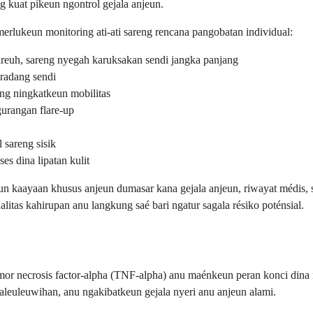
g kuat pikeun ngontrol gejala anjeun.
lukeun monitoring ati-ati sareng rencana pangobatan individual:
reuh, sareng nyegah karuksakan sendi jangka panjang
 radang sendi
ng ningkatkeun mobilitas
urangan flare-up
 sareng sisik
s dina lipatan kulit
eun kaayaan khusus anjeun dumasar kana gejala anjeun, riwayat médis
itas kahirupan anu langkung saé bari ngatur sagala résiko poténsial.
or necrosis factor-alpha (TNF-alpha) anu maénkeun peran konci dina
leuleuwihan, anu ngakibatkeun gejala nyeri anu anjeun alami.