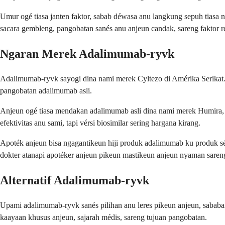
Umur ogé tiasa janten faktor, sabab déwasa anu langkung sepuh tiasa
sacara gembleng, pangobatan sanés anu anjeun candak, sareng faktor r
Ngaran Merek Adalimumab-ryvk
Adalimumab-ryvk sayogi dina nami merek Cyltezo di Amérika Serikat.
pangobatan adalimumab asli.
Anjeun ogé tiasa mendakan adalimumab asli dina nami merek Humira, 
efektivitas anu sami, tapi vérsi biosimilar sering hargana kirang.
Apoték anjeun bisa ngagantikeun hiji produk adalimumab ku produk sé
dokter atanapi apotéker anjeun pikeun mastikeun anjeun nyaman sare
Alternatif Adalimumab-ryvk
Upami adalimumab-ryvk sanés pilihan anu leres pikeun anjeun, sababar
kaayaan khusus anjeun, sajarah médis, sareng tujuan pangobatan.