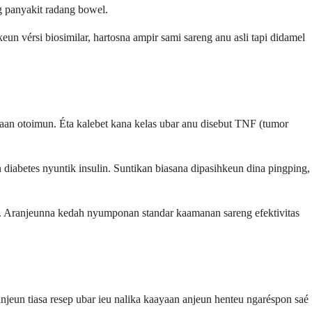
g panyakit radang bowel.
 vérsi biosimilar, hartosna ampir sami sareng anu asli tapi didamel
an otoimun. Éta kalebet kana kelas ubar anu disebut TNF (tumor
diabetes nyuntik insulin. Suntikan biasana dipasihkeun dina pingping,
na. Aranjeunna kedah nyumponan standar kaamanan sareng efektivitas
eun tiasa resep ubar ieu nalika kaayaan anjeun henteu ngaréspon saé