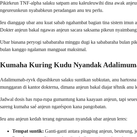
Pikirkeun TNF-alpha salaku satpam anu kaleuleuwihi dina awak anjeun
ngeureunkeun nyababkeun peradangan anu teu perlu.
Ieu dianggap ubar anu kuat sabab ngahambat bagian tina sistem imun a
Dokter anjeun bakal ngawas anjeun sacara saksama pikeun nyaimbangk
Ubar biasana peryogi sababaraha minggu dugi ka sababaraha bulan pike
bulan kanggo ngalaman mangpaat maksimal.
Kumaha Kuring Kudu Nyandak Adalimum
Adalimumab-ryvk dipasihkeun salaku suntikan subkutan, anu hartosna é
munggaran di kantor dokterna, dimana anjeun bakal diajar téhnik anu l
Jadwal dosis has rupa-rupa gumantung kana kaayaan anjeun, tapi seue
sareng kumaha saé anjeun ngaréspon kana pangobatan.
Ieu anu anjeun kedah terang ngeunaan nyandak ubar anjeun leres:
Tempat suntik:
Ganti-ganti antara pingping anjeun, beuteung, j