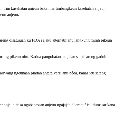
hur. Tim kasehatan anjeun bakal mertimbangkeun kaséhatan anjeun
keun anjeun.
reng disatujuan ku FDA salaku alternatif anu langkung mirah pikeun
ncang pikeun niru. Kadua pangobatanana jalan sami sareng gaduh
ariwang ngeunaan pindah antara versi anu béda, bahas ieu sareng
 anjeun tiasa ngabantosan anjeun ngajajah alternatif ieu dumasar kana