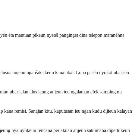
 yén éta mantuan pikeun nyetél panginget dina telepon maranéhna
alusna anjeun ngaréaksikeun kana ubar. Loba pasén nyokot ubar ieu
Lamun ubar jalan alus jeung anjeun teu ngalaman efek samping nu
kana remisi. Sanajan kitu, kaputusan ieu ngan kudu dijieun kalayan
g, jeung nyaluyukeun rencana perlakuan anjeun sakumaha diperlukeun