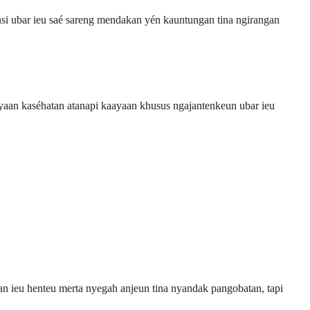
nsi ubar ieu saé sareng mendakan yén kauntungan tina ngirangan
ayaan kaséhatan atanapi kaayaan khusus ngajantenkeun ubar ieu
aan ieu henteu merta nyegah anjeun tina nyandak pangobatan, tapi