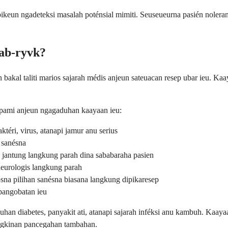
pikeun ngadeteksi masalah poténsial mimiti. Seuseueurna pasién nolera
ab-ryvk?
akal taliti marios sajarah médis anjeun sateuacan resep ubar ieu. Ka
pami anjeun ngagaduhan kaayaan ieu:
aktéri, virus, atanapi jamur anu serius
 sanésna
 jantung langkung parah dina sababaraha pasien
eurologis langkung parah
sna pilihan sanésna biasana langkung dipikaresep
pangobatan ieu
uhan diabetes, panyakit ati, atanapi sajarah inféksi anu kambuh. Kaay
ngkinan pancegahan tambahan.