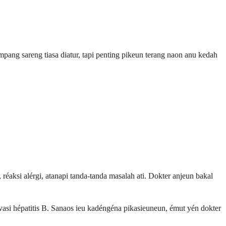
ng sareng tiasa diatur, tapi penting pikeun terang naon anu kedah
éaksi alérgi, atanapi tanda-tanda masalah ati. Dokter anjeun bakal
ivasi hépatitis B. Sanaos ieu kadéngéna pikasieuneun, émut yén dokter