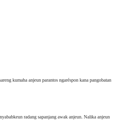
, sareng kumaha anjeun parantos ngaréspon kana pangobatan
 nyababkeun radang sapanjang awak anjeun. Nalika anjeun