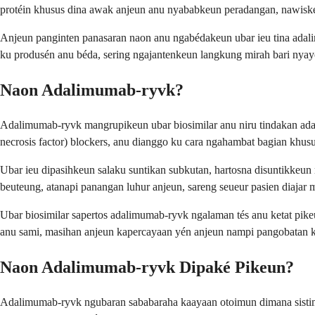
protéin khusus dina awak anjeun anu nyababkeun peradangan, nawiskeun
Anjeun panginten panasaran naon anu ngabédakeun ubar ieu tina adalim
ku produsén anu béda, sering ngajantenkeun langkung mirah bari nyay
Naon Adalimumab-ryvk?
Adalimumab-ryvk mangrupikeun ubar biosimilar anu niru tindakan adal
necrosis factor) blockers, anu dianggo ku cara ngahambat bagian khus
Ubar ieu dipasihkeun salaku suntikan subkutan, hartosna disuntikkeun
beuteung, atanapi panangan luhur anjeun, sareng seueur pasien diajar m
Ubar biosimilar sapertos adalimumab-ryvk ngalaman tés anu ketat pik
anu sami, masihan anjeun kapercayaan yén anjeun nampi pangobatan k
Naon Adalimumab-ryvk Dipaké Pikeun?
Adalimumab-ryvk ngubaran sababaraha kaayaan otoimun dimana sistim i