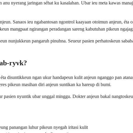
 anu nyerang jaringan séhat ku kasalahan. Ubar ieu meta kawas manaje
njeun. Sanaos ieu ngabantosan ngontrol kaayaan otoimun anjeun, éta o
eun mangpaat ngirangan peradangan sareng kabutuhan pikeun ngajaga 
un nunjukkeun pangaruh pinuhna. Seueur pasien perhatoskeun sababarah
ab-ryvk?
ta disuntikkeun ngan ukur handapeun kulit anjeun nganggo pan atanapi
eres pikeun masihan diri anjeun suntikan ka hareup di bumi.
ur pasien nyuntik ubar unggal minggu. Dokter anjeun bakal nangtoske
eung panangan luhur pikeun nyegah iritasi kulit