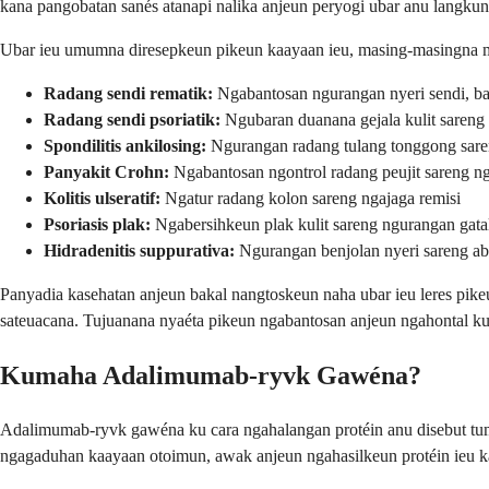
kana pangobatan sanés atanapi nalika anjeun peryogi ubar anu langkun
Ubar ieu umumna diresepkeun pikeun kaayaan ieu, masing-masingna mer
Radang sendi rematik:
Ngabantosan ngurangan nyeri sendi, ba
Radang sendi psoriatik:
Ngubaran duanana gejala kulit sareng
Spondilitis ankilosing:
Ngurangan radang tulang tonggong sare
Panyakit Crohn:
Ngabantosan ngontrol radang peujit sareng ng
Kolitis ulseratif:
Ngatur radang kolon sareng ngajaga remisi
Psoriasis plak:
Ngabersihkeun plak kulit sareng ngurangan gatal
Hidradenitis suppurativa:
Ngurangan benjolan nyeri sareng abse
Panyadia kasehatan anjeun bakal nangtoskeun naha ubar ieu leres pik
sateuacana. Tujuanana nyaéta pikeun ngabantosan anjeun ngahontal kual
Kumaha Adalimumab-ryvk Gawéna?
Adalimumab-ryvk gawéna ku cara ngahalangan protéin anu disebut tum
ngagaduhan kaayaan otoimun, awak anjeun ngahasilkeun protéin ieu ka