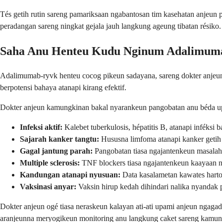
Tés getih rutin sareng pamariksaan ngabantosan tim kasehatan anjeun 
peradangan sareng ningkat gejala jauh langkung ageung tibatan résiko.
Saha Anu Henteu Kudu Nginum Adalimum
Adalimumab-ryvk henteu cocog pikeun sadayana, sareng dokter anjeun b
berpotensi bahaya atanapi kirang efektif.
Dokter anjeun kamungkinan bakal nyarankeun pangobatan anu béda u
Infeksi aktif:
Kalebet tuberkulosis, hépatitis B, atanapi inféksi b
Sajarah kanker tangtu:
Hususna limfoma atanapi kanker getih
Gagal jantung parah:
Pangobatan tiasa ngajantenkeun masalah
Multiple sclerosis:
TNF blockers tiasa ngajantenkeun kaayaan n
Kandungan atanapi nyusuan:
Data kasalametan kawates harto
Vaksinasi anyar:
Vaksin hirup kedah dihindari nalika nyandak 
Dokter anjeun ogé tiasa neraskeun kalayan ati-ati upami anjeun ngagad
aranjeunna meryogikeun monitoring anu langkung caket sareng kamu