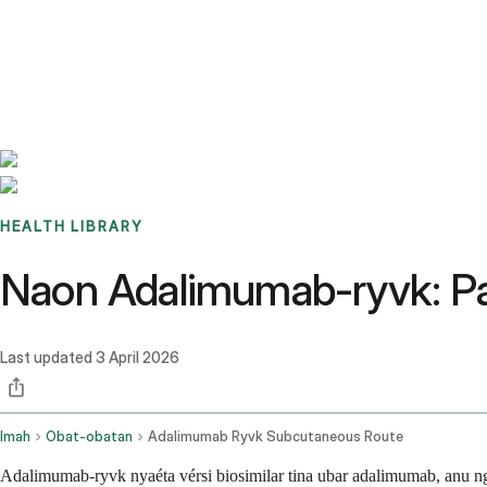
Benchmarks
Stories
FAQ
Sign up / Log in
HEALTH LIBRARY
Naon Adalimumab-ryvk: Pa
Last updated
3 April 2026
Imah
Obat-obatan
Adalimumab Ryvk Subcutaneous Route
Adalimumab-ryvk nyaéta vérsi biosimilar tina ubar adalimumab, anu 