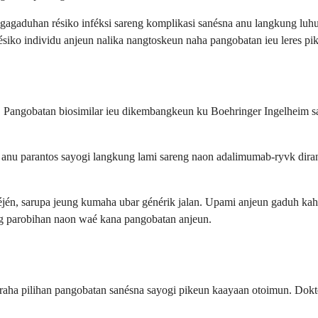
 ngagaduhan résiko inféksi sareng komplikasi sanésna anu langkung lu
ésiko individu anjeun nalika nangtoskeun naha pangobatan ieu leres pi
 Pangobatan biosimilar ieu dikembangkeun ku Boehringer Ingelheim sa
anu parantos sayogi langkung lami sareng naon adalimumab-ryvk dira
jén, sarupa jeung kumaha ubar générik jalan. Upami anjeun gaduh kah
ng parobihan naon waé kana pangobatan anjeun.
aha pilihan pangobatan sanésna sayogi pikeun kaayaan otoimun. Dokter