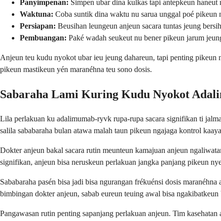
Panyimpenan:
Simpen ubar dina kulkas tapi antepkeun haneut
Waktuna:
Coba suntik dina waktu nu sarua unggal poé pikeun n
Persiapan:
Beusihan leungeun anjeun sacara tuntas jeung bersih
Pembuangan:
Paké wadah seukeut nu bener pikeun jarum jeung
Anjeun teu kudu nyokot ubar ieu jeung dahareun, tapi penting pikeun 
pikeun mastikeun yén maranéhna teu sono dosis.
Sabaraha Lami Kuring Kudu Nyokot Adal
Lila perlakuan ku adalimumab-ryvk rupa-rupa sacara signifikan ti ja
salila sababaraha bulan atawa malah taun pikeun ngajaga kontrol kaa
Dokter anjeun bakal sacara rutin meunteun kamajuan anjeun ngaliwatan
signifikan, anjeun bisa neruskeun perlakuan jangka panjang pikeun ny
Sababaraha pasén bisa jadi bisa ngurangan frékuénsi dosis maranéhna
bimbingan dokter anjeun, sabab eureun teuing awal bisa ngakibatkeun b
Pangawasan rutin penting sapanjang perlakuan anjeun. Tim kasehatan 