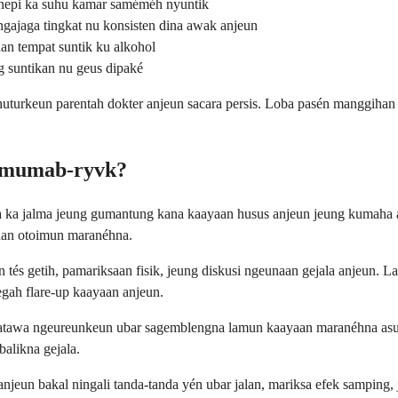
 nepi ka suhu kamar saméméh nyuntik
gajaga tingkat nu konsisten dina awak anjeun
an tempat suntik ku alkohol
 suntikan nu geus dipaké
nuturkeun parentah dokter anjeun sacara persis. Loba pasén manggihan
imumab-ryvk?
lma ka jalma jeung gumantung kana kaayaan husus anjeun jeung kumaha 
yaan otoimun maranéhna.
 tés getih, pamariksaan fisik, jeung diskusi ngeunaan gejala anjeun. 
egah flare-up kaayaan anjeun.
 atawa ngeureunkeun ubar sagemblengna lamun kaayaan maranéhna asup 
alikna gejala.
anjeun bakal ningali tanda-tanda yén ubar jalan, mariksa efek sampin