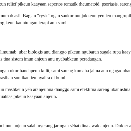
 relief pikeun kaayaan sapertos rematik rheumatoid, psoriasis, saren
umab asli. Bagian "ryvk" ngan saukur nunjukkeun yén ieu mangrupikeun
ogikeun kauntungan terapi anu sami.
imumab, ubar biologis anu dianggo pikeun ngubaran sagala rupa kaaya
us tina sistem imun anjeun anu nyababkeun peradangan.
 ngan ukur handapeun kulit, sami sareng kumaha jalma anu ngagaduhan 
asihan suntikan ieu nyalira di bumi.
eun mastikeun yén aranjeunna dianggo sami efektifna sareng ubar asli
ualitas pikeun kaayaan anjeun.
mun anjeun salah nyerang jaringan séhat dina awak anjeun. Dokter anj