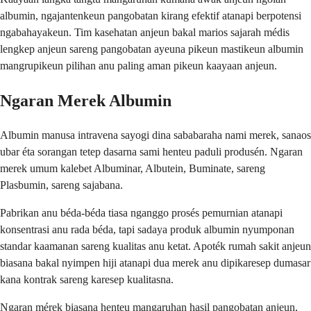
albumin, ngajantenkeun pangobatan kirang efektif atanapi berpotensi
ngabahayakeun. Tim kasehatan anjeun bakal marios sajarah médis
lengkep anjeun sareng pangobatan ayeuna pikeun mastikeun albumin
mangrupikeun pilihan anu paling aman pikeun kaayaan anjeun.
Ngaran Merek Albumin
Albumin manusa intravena sayogi dina sababaraha nami merek, sanaos
ubar éta sorangan tetep dasarna sami henteu paduli produsén. Ngaran
merek umum kalebet Albuminar, Albutein, Buminate, sareng
Plasbumin, sareng sajabana.
Pabrikan anu béda-béda tiasa nganggo prosés pemurnian atanapi
konsentrasi anu rada béda, tapi sadaya produk albumin nyumponan
standar kaamanan sareng kualitas anu ketat. Apoték rumah sakit anjeun
biasana bakal nyimpen hiji atanapi dua merek anu dipikaresep dumasar
kana kontrak sareng karesep kualitasna.
Ngaran mérek biasana henteu mangaruhan hasil pangobatan anjeun,