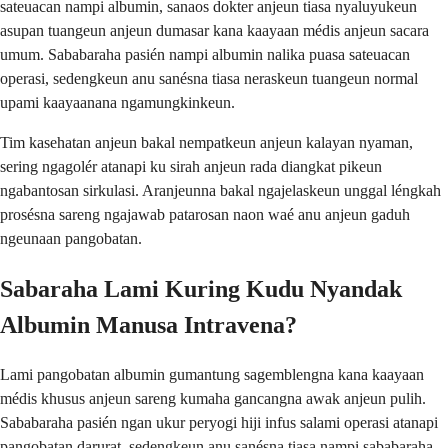
sateuacan nampi albumin, sanaos dokter anjeun tiasa nyaluyukeun
asupan tuangeun anjeun dumasar kana kaayaan médis anjeun sacara
umum. Sababaraha pasién nampi albumin nalika puasa sateuacan
operasi, sedengkeun anu sanésna tiasa neraskeun tuangeun normal
upami kaayaanana ngamungkinkeun.
Tim kasehatan anjeun bakal nempatkeun anjeun kalayan nyaman,
sering ngagolér atanapi ku sirah anjeun rada diangkat pikeun
ngabantosan sirkulasi. Aranjeunna bakal ngajelaskeun unggal léngkah
prosésna sareng ngajawab patarosan naon waé anu anjeun gaduh
ngeunaan pangobatan.
Sabaraha Lami Kuring Kudu Nyandak
Albumin Manusa Intravena?
Lami pangobatan albumin gumantung sagemblengna kana kaayaan
médis khusus anjeun sareng kumaha gancangna awak anjeun pulih.
Sababaraha pasién ngan ukur peryogi hiji infus salami operasi atanapi
pangobatan darurat, sedengkeun anu sanésna tiasa nampi sababaraha