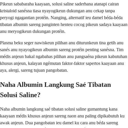
Pikeun sababaraha kaayaan, solusi saline saderhana atanapi cairan
kristaloid sanésna tiasa nyayogikeun dukungan anu cekap tanpa
peryogi ngagantian protéin. Nanging, alternatif ieu damel béda-béda
tibatan albumin sareng panginten henteu cocog pikeun sadaya kaayaan
anu meryogikeun dukungan protéin.
Plasma beku seger nawiskeun pilihan anu diturunkeun tina getih anu
sanés anu nyayogikeun albumin sareng protéin penting sanésna. Tim
médis anjeun bakal ngabahas pilihan anu pangsaéna pikeun kabutuhan
khusus anjeun, kalayan ngémutan faktor-faktor sapertos kaayaan anu
aya, alergi, sareng tujuan pangobatan.
Naha Albumin Langkung Saé Tibatan
Solusi Saline?
Naha albumin langkung saé tibatan solusi saline gumantung kana
kaayaan médis khusus anjeun sareng naon anu paling dipikabutuh ku
awak anjeun. Dua pangobatan ieu damel ku cara anu béda sareng