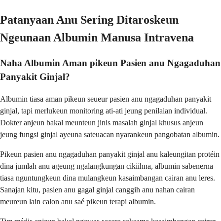
Patanyaan Anu Sering Ditaroskeun
Ngeunaan Albumin Manusa Intravena
Naha Albumin Aman pikeun Pasien anu Ngagaduhan
Panyakit Ginjal?
Albumin tiasa aman pikeun seueur pasien anu ngagaduhan panyakit
ginjal, tapi merlukeun monitoring ati-ati jeung penilaian individual.
Dokter anjeun bakal meunteun jinis masalah ginjal khusus anjeun
jeung fungsi ginjal ayeuna sateuacan nyarankeun pangobatan albumin.
Pikeun pasien anu ngagaduhan panyakit ginjal anu kaleungitan protéin
dina jumlah anu ageung ngalangkungan cikiihna, albumin sabenerna
tiasa nguntungkeun dina mulangkeun kasaimbangan cairan anu leres.
Sanajan kitu, pasien anu gagal ginjal canggih anu nahan cairan
meureun lain calon anu saé pikeun terapi albumin.