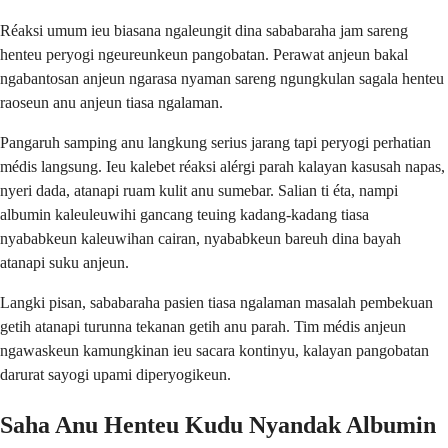
Réaksi umum ieu biasana ngaleungit dina sababaraha jam sareng
henteu peryogi ngeureunkeun pangobatan. Perawat anjeun bakal
ngabantosan anjeun ngarasa nyaman sareng ngungkulan sagala henteu
raoseun anu anjeun tiasa ngalaman.
Pangaruh samping anu langkung serius jarang tapi peryogi perhatian
médis langsung. Ieu kalebet réaksi alérgi parah kalayan kasusah napas,
nyeri dada, atanapi ruam kulit anu sumebar. Salian ti éta, nampi
albumin kaleuleuwihi gancang teuing kadang-kadang tiasa
nyababkeun kaleuwihan cairan, nyababkeun bareuh dina bayah
atanapi suku anjeun.
Langki pisan, sababaraha pasien tiasa ngalaman masalah pembekuan
getih atanapi turunna tekanan getih anu parah. Tim médis anjeun
ngawaskeun kamungkinan ieu sacara kontinyu, kalayan pangobatan
darurat sayogi upami diperyogikeun.
Saha Anu Henteu Kudu Nyandak Albumin