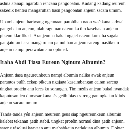
aslina atanapi ngarobih rencana pangobatan. Kadang-kadang reureuh
sakedik henteu mangaruhan hasil pangobatan anjeun sacara umum.
Upami anjeun hariwang ngeunaan parobihan naon waé kana jadwal
pangobatan anjeun, ulah ragu naroskeun ka tim kasehatan anjeun
pikeun klarifikasi. Aranjeunna bakal ngajelaskeun kumaha sagala
pangaturan tiasa mangaruhan pamulihan anjeun sareng mastikeun
anjeun nampi perawatan anu optimal.
Iraha Abdi Tiasa Eureun Nginum Albumin?
Anjeun tiasa ngeureunkeun nampi albumin nalika awak anjeun
parantos pulih cekap pikeun ngajaga kasaimbangan cairan sareng
tingkat protéin anu leres ku sorangan. Tim médis anjeun bakal nyandak
kaputusan ieu dumasar kana tés getih biasa sareng paningkatan klinis
anjeun sacara umum.
Tanda-tanda yén anjeun meureun geus siap ngeureunkeun albumin
kalebet tekanan getih stabil, tingkat protéin normal dina getih anjeun,
sareng résolusi kaayaan anu nyababkeun perlakuan albumin. Dokter