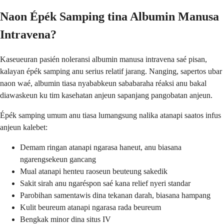
Naon Épék Samping tina Albumin Manusa
Intravena?
Kaseueuran pasién noleransi albumin manusa intravena saé pisan,
kalayan épék samping anu serius relatif jarang. Nanging, sapertos ubar
naon waé, albumin tiasa nyababkeun sababaraha réaksi anu bakal
diawaskeun ku tim kasehatan anjeun sapanjang pangobatan anjeun.
Épék samping umum anu tiasa lumangsung nalika atanapi saatos infus
anjeun kalebet:
Demam ringan atanapi ngarasa haneut, anu biasana
ngarengsekeun gancang
Mual atanapi henteu raoseun beuteung sakedik
Sakit sirah anu ngaréspon saé kana relief nyeri standar
Parobihan samentawis dina tekanan darah, biasana hampang
Kulit beureum atanapi ngarasa rada beureum
Bengkak minor dina situs IV