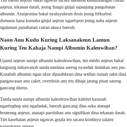
Tim médis anjeun bakal ngawas sacara saksama kasaimbangan cairan
anjeun, tekanan darah, jeung fungsi ginjal sapanjang pangobatan
albumin. Aranjeunna bakal nyaluyukeun dosis jeung frékuénsi
dumasar kana kumaha ginjal anjeun ngaréspon jeung naha anjeun
ngalaman panahanan cairan atawa bareuh.
Naon Anu Kudu Kuring Laksanakeun Lamun
Kuring Teu Kahaja Nampi Albumin Kaleuwihan?
Upami anjeun nampi albumin kaleuleuwihan, tim médis anjeun bakal
langsung mikawanoh tanda-tandana sareng nyandak tindakan anu pas.
Kusabab albumin ngan ukur dipasihkeun dina setélan rumah sakit dina
pangawasan anu caket, overdosis anu teu dihaja jarang pisan sareng
gancang diurus.
Tanda-tanda nampi albumin kaleuleuwihan kalebet kasusah
ngarénghap anu ngadadak, bareuh gancang dina suku atanapi
beuteung anjeun, atanapi parobihan anu signifikan dina tekanan darah.
Tim kasehatan anjeun ngawas gejala ieu sacara kontinyu salami
pangobatan anjeun.