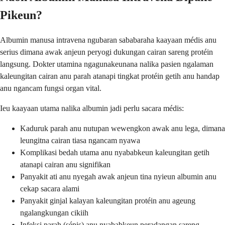
Pikeun?
Albumin manusa intravena ngubaran sababaraha kaayaan médis anu
serius dimana awak anjeun peryogi dukungan cairan sareng protéin
langsung. Dokter utamina ngagunakeunana nalika pasien ngalaman
kaleungitan cairan anu parah atanapi tingkat protéin getih anu handap
anu ngancam fungsi organ vital.
Ieu kaayaan utama nalika albumin jadi perlu sacara médis:
Kaduruk parah anu nutupan wewengkon awak anu lega, dimana
leungitna cairan tiasa ngancam nyawa
Komplikasi bedah utama anu nyababkeun kaleungitan getih
atanapi cairan anu signifikan
Panyakit ati anu nyegah awak anjeun tina nyieun albumin anu
cekap sacara alami
Panyakit ginjal kalayan kaleungitan protéin anu ageung
ngalangkungan cikiih
Infeksi parah (sépis) anu nyababkeun peradangan sareng