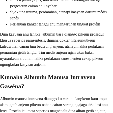
pergeseran cairan anu nyebar
Syok tina trauma, perdarahan, atanapi kaayaan darurat médis
sanés
Perlakuan kanker tangtu anu mangaruhan tingkat protéin
Dina kaayaan anu langka, albumin tiasa dianggo pikeun prosedur
khusus sapertos parasentesis, dimana dokter ngaleungitkeun
kaleuwihan cairan tina beuteung anjeun, atanapi nalika perlakuan
pemurnian getih tangtu. Tim médis anjeun ngan ukur bakal
nyarankeun albumin nalika perlakuan sanés henteu cekap pikeun
ngungkulan kaayaan anjeun.
Kumaha Albumin Manusa Intravena
Gawéna?
Albumin manusa intravena dianggo ku cara mulangkeun kamampuan
alami getih anjeun pikeun nahan cairan sareng ngajaga sirkulasi anu
leres. Protéin ieu meta sapertos magnét alit dina aliran getih anjeun,