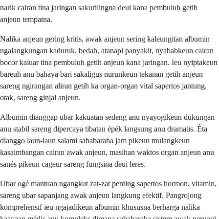
narik cairan tina jaringan sakurilingna deui kana pembuluh getih
anjeun tempatna.
Nalika anjeun gering kritis, awak anjeun sering kaleungitan albumin
ngalangkungan kaduruk, bedah, atanapi panyakit, nyababkeun cairan
bocor kaluar tina pembuluh getih anjeun kana jaringan. Ieu nyiptakeun
bareuh anu bahaya bari sakaligus nurunkeun tekanan getih anjeun
sareng ngirangan aliran getih ka organ-organ vital sapertos jantung,
otak, sareng ginjal anjeun.
Albumin dianggap ubar kakuatan sedeng anu nyayogikeun dukungan
anu stabil sareng dipercaya tibatan épék langsung anu dramatis. Éta
dianggo laun-laun salami sababaraha jam pikeun mulangkeun
kasaimbangan cairan awak anjeun, masihan waktos organ anjeun anu
sanés pikeun cageur sareng fungsina deui leres.
Ubar ogé mantuan ngangkut zat-zat penting sapertos hormon, vitamin,
sareng ubar sapanjang awak anjeun langkung efektif. Pangrojong
komprehensif ieu ngajadikeun albumin khususna berharga nalika
kaayaan médis anu kompleks dimana sababaraha sistem awak peryogi