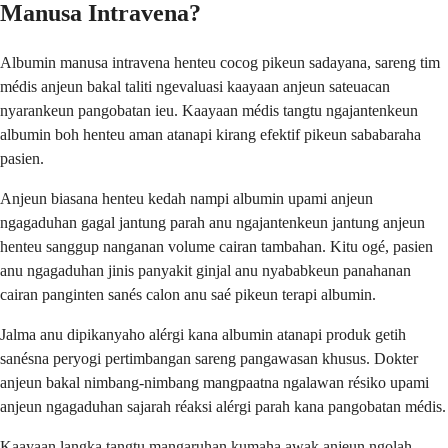
Manusa Intravena?
Albumin manusa intravena henteu cocog pikeun sadayana, sareng tim
médis anjeun bakal taliti ngevaluasi kaayaan anjeun sateuacan
nyarankeun pangobatan ieu. Kaayaan médis tangtu ngajantenkeun
albumin boh henteu aman atanapi kirang efektif pikeun sababaraha
pasien.
Anjeun biasana henteu kedah nampi albumin upami anjeun
ngagaduhan gagal jantung parah anu ngajantenkeun jantung anjeun
henteu sanggup nanganan volume cairan tambahan. Kitu ogé, pasien
anu ngagaduhan jinis panyakit ginjal anu nyababkeun panahanan
cairan panginten sanés calon anu saé pikeun terapi albumin.
Jalma anu dipikanyaho alérgi kana albumin atanapi produk getih
sanésna peryogi pertimbangan sareng pangawasan khusus. Dokter
anjeun bakal nimbang-nimbang mangpaatna ngalawan résiko upami
anjeun ngagaduhan sajarah réaksi alérgi parah kana pangobatan médis.
Kaayaan langka tangtu mangaruhan kumaha awak anjeun ngolah