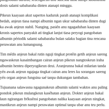
dosis salami sababaraha dinten atanapi minggu.
Pikeun kaayaan akut sapertos kaduruk parah atanapi komplikasi
bedah, anjeun tiasa nampi albumin ngan ukur sababaraha dinten dugi
ka awak anjeun stabil. Nanging, pasién anu ngagaduhan kaayaan
kronis sapertos panyakit ati tingkat lanjut tiasa peryogi pangobatan
albumin périodik salami sababaraha bulan salaku bagian tina rencana
perawatan anu lumangsung.
Tim médis anjeun bakal rutin nguji tingkat protéin getih anjeun sareng
ngawaskeun kasaimbangan cairan anjeun pikeun nangtoskeun iraha
albumin henteu diperyogikeun deui. Aranjeunna bakal milarian tanda
yén awak anjeun ngajaga tingkat cairan anu leres ku sorangan sareng
yén organ anjeun fungsina saé tanpa dukungan tambahan.
Tujuanana salawasna ngagunakeun albumin salami waktos anu paling
pondok pikeun mulangkeun kaséhatan anjeun. Dokter anjeun bakal
laun ngirangan frékuénsi pangobatan nalika kaayaan anjeun ningkat,
mastikeun anjeun nampi perawatan optimal tanpa ubar anu teu perlu.