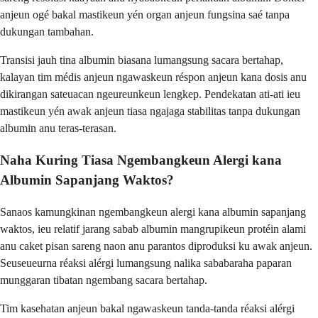
anjeun ogé bakal mastikeun yén organ anjeun fungsina saé tanpa
dukungan tambahan.
Transisi jauh tina albumin biasana lumangsung sacara bertahap,
kalayan tim médis anjeun ngawaskeun réspon anjeun kana dosis anu
dikirangan sateuacan ngeureunkeun lengkep. Pendekatan ati-ati ieu
mastikeun yén awak anjeun tiasa ngajaga stabilitas tanpa dukungan
albumin anu teras-terasan.
Naha Kuring Tiasa Ngembangkeun Alergi kana
Albumin Sapanjang Waktos?
Sanaos kamungkinan ngembangkeun alergi kana albumin sapanjang
waktos, ieu relatif jarang sabab albumin mangrupikeun protéin alami
anu caket pisan sareng naon anu parantos diproduksi ku awak anjeun.
Seuseueurna réaksi alérgi lumangsung nalika sababaraha paparan
munggaran tibatan ngembang sacara bertahap.
Tim kasehatan anjeun bakal ngawaskeun tanda-tanda réaksi alérgi