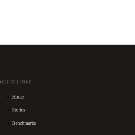
QUICK LINKS
Home
Stories
Benchmarks