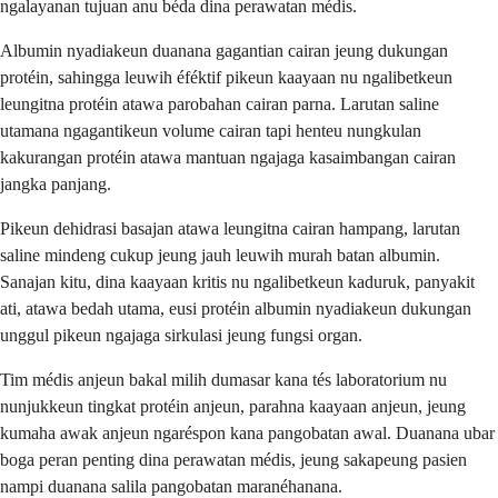
ngalayanan tujuan anu béda dina perawatan médis.
Albumin nyadiakeun duanana gagantian cairan jeung dukungan
protéin, sahingga leuwih éféktif pikeun kaayaan nu ngalibetkeun
leungitna protéin atawa parobahan cairan parna. Larutan saline
utamana ngagantikeun volume cairan tapi henteu nungkulan
kakurangan protéin atawa mantuan ngajaga kasaimbangan cairan
jangka panjang.
Pikeun dehidrasi basajan atawa leungitna cairan hampang, larutan
saline mindeng cukup jeung jauh leuwih murah batan albumin.
Sanajan kitu, dina kaayaan kritis nu ngalibetkeun kaduruk, panyakit
ati, atawa bedah utama, eusi protéin albumin nyadiakeun dukungan
unggul pikeun ngajaga sirkulasi jeung fungsi organ.
Tim médis anjeun bakal milih dumasar kana tés laboratorium nu
nunjukkeun tingkat protéin anjeun, parahna kaayaan anjeun, jeung
kumaha awak anjeun ngaréspon kana pangobatan awal. Duanana ubar
boga peran penting dina perawatan médis, jeung sakapeung pasien
nampi duanana salila pangobatan maranéhanana.