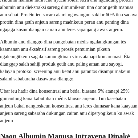
albumin anu diekstraksi sareng dimurnikeun tina donor getih manusa
anu séhat. Protéin ieu sacara alami ngawangun sakitar 60% tina sadaya
protéin dina getih anjeun sareng maénkeun peran anu penting dina
ngajaga kasaimbangan cairan anu leres sapanjang awak anjeun.
Albumin anu dianggo dina pangobatan médis ngalangkungan tés
kaamanan anu éksténsif sareng prosés pemurnian pikeun
ngaleungitkeun sagala kamungkinan virus atanapi kontaminasi. Éta
dianggap salah sahiji produk getih anu paling aman anu sayogi,
kalayan protokol screening anu ketat anu parantos disampurnakeun
salami sababaraha dasawarsa dianggo.
Ubar ieu hadir dina konsentrasi anu béda, biasana 5% atanapi 25%,
gumantung kana kabutuhan médis khusus anjeun. Tim kasehatan
anjeun bakal nangtoskeun konsentrasi anu leres dumasar kana kaayaan
anjeun sareng sabaraha dukungan cairan anu diperyogikeun ku awak
anjeun.
Naon Albumin Manusa Intravena Dipaké