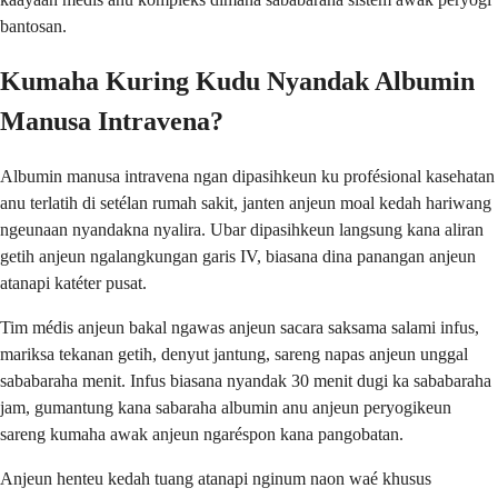
bantosan.
Kumaha Kuring Kudu Nyandak Albumin
Manusa Intravena?
Albumin manusa intravena ngan dipasihkeun ku profésional kasehatan
anu terlatih di setélan rumah sakit, janten anjeun moal kedah hariwang
ngeunaan nyandakna nyalira. Ubar dipasihkeun langsung kana aliran
getih anjeun ngalangkungan garis IV, biasana dina panangan anjeun
atanapi katéter pusat.
Tim médis anjeun bakal ngawas anjeun sacara saksama salami infus,
mariksa tekanan getih, denyut jantung, sareng napas anjeun unggal
sababaraha menit. Infus biasana nyandak 30 menit dugi ka sababaraha
jam, gumantung kana sabaraha albumin anu anjeun peryogikeun
sareng kumaha awak anjeun ngaréspon kana pangobatan.
Anjeun henteu kedah tuang atanapi nginum naon waé khusus