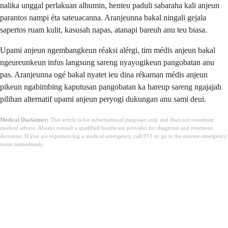
nalika unggal perlakuan albumin, henteu paduli sabaraha kali anjeun
parantos nampi éta sateuacanna. Aranjeunna bakal ningali gejala
sapertos ruam kulit, kasusah napas, atanapi bareuh anu teu biasa.
Upami anjeun ngembangkeun réaksi alérgi, tim médis anjeun bakal
ngeureunkeun infus langsung sareng nyayogikeun pangobatan anu
pas. Aranjeunna ogé bakal nyatet ieu dina rékaman médis anjeun
pikeun ngabimbing kaputusan pangobatan ka hareup sareng ngajajah
pilihan alternatif upami anjeun peryogi dukungan anu sami deui.
Medical Disclaimer:
This article is for informational purposes only and does not constitute
medical advice. Always consult a qualified healthcare provider for diagnosis and treatment
decisions. If you are experiencing a medical emergency, call 911 or go to the nearest emergency
room immediately.