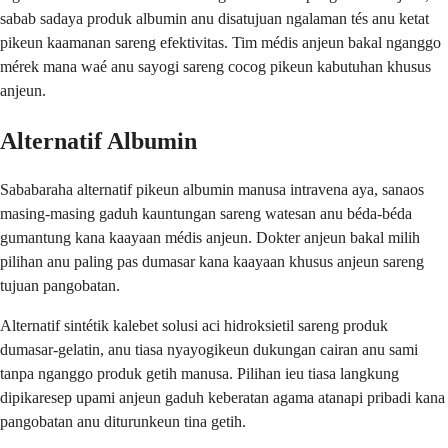
sabab sadaya produk albumin anu disatujuan ngalaman tés anu ketat
pikeun kaamanan sareng efektivitas. Tim médis anjeun bakal nganggo
mérek mana waé anu sayogi sareng cocog pikeun kabutuhan khusus
anjeun.
Alternatif Albumin
Sababaraha alternatif pikeun albumin manusa intravena aya, sanaos
masing-masing gaduh kauntungan sareng watesan anu béda-béda
gumantung kana kaayaan médis anjeun. Dokter anjeun bakal milih
pilihan anu paling pas dumasar kana kaayaan khusus anjeun sareng
tujuan pangobatan.
Alternatif sintétik kalebet solusi aci hidroksietil sareng produk
dumasar-gelatin, anu tiasa nyayogikeun dukungan cairan anu sami
tanpa nganggo produk getih manusa. Pilihan ieu tiasa langkung
dipikaresep upami anjeun gaduh keberatan agama atanapi pribadi kana
pangobatan anu diturunkeun tina getih.