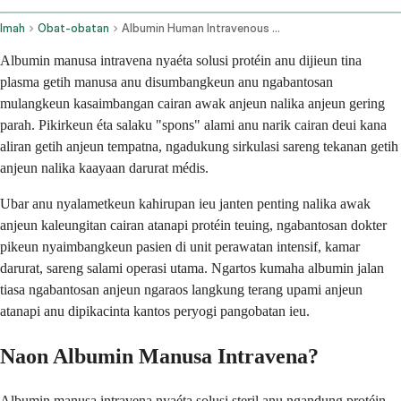
Imah
Obat-obatan
Albumin Human Intravenous Route
Albumin manusa intravena nyaéta solusi protéin anu dijieun tina
plasma getih manusa anu disumbangkeun anu ngabantosan
mulangkeun kasaimbangan cairan awak anjeun nalika anjeun gering
parah. Pikirkeun éta salaku "spons" alami anu narik cairan deui kana
aliran getih anjeun tempatna, ngadukung sirkulasi sareng tekanan getih
anjeun nalika kaayaan darurat médis.
Ubar anu nyalametkeun kahirupan ieu janten penting nalika awak
anjeun kaleungitan cairan atanapi protéin teuing, ngabantosan dokter
pikeun nyaimbangkeun pasien di unit perawatan intensif, kamar
darurat, sareng salami operasi utama. Ngartos kumaha albumin jalan
tiasa ngabantosan anjeun ngaraos langkung terang upami anjeun
atanapi anu dipikacinta kantos peryogi pangobatan ieu.
Naon Albumin Manusa Intravena?
Albumin manusa intravena nyaéta solusi steril anu ngandung protéin