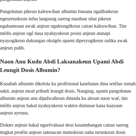
Pangobatan pikeun kaleuwihan albumin biasana ngalibatkeun
ngeureunkeun infus langsung sareng masihan ubar pikeun
ngabantosan awak anjeun ngaleungitkeun cairan kaleuwihan. Tim
médis anjeun ogé tiasa nyaluyukeun posisi anjeun atanapi
nyayogikeun dukungan oksigén upami diperyogikeun nalika awak
anjeun pulih.
Naon Anu Kudu Abdi Laksanakeun Upami Abdi
Leungit Dosis Albumin?
Kusabab albumin dikelola ku profésional kasehatan dina setélan rumah
sakit, anjeun moal pribadi leungit dosis. Nanging, upami pangobatan
albumin anjeun anu dijadwalkeun ditunda ku alesan naon waé, tim
médis anjeun bakal nyaluyukeun waktos dumasar kana kaayaan
anjeun ayeuna.
Dokter anjeun bakal ngarévaluasi deui kasaimbangan cairan sareng
tingkat protéin anjeun sateuacan mutuskeun naha neraskeun dosis