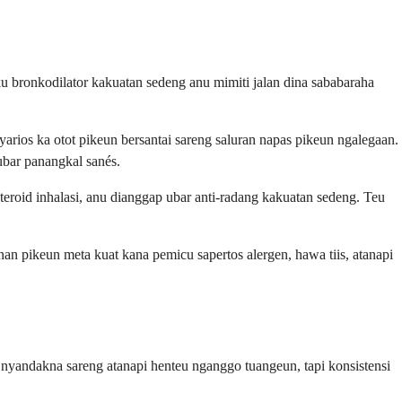
u bronkodilator kakuatan sedeng anu mimiti jalan dina sababaraha
yarios ka otot pikeun bersantai sareng saluran napas pikeun ngalegaan.
 ubar panangkal sanés.
eroid inhalasi, anu dianggap ubar anti-radang kakuatan sedeng. Teu
n pikeun meta kuat kana pemicu sapertos alergen, hawa tiis, atanapi
a nyandakna sareng atanapi henteu nganggo tuangeun, tapi konsistensi