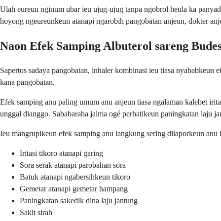
Ulah eureun nginum ubar ieu ujug-ujug tanpa ngobrol heula ka panyad
hoyong ngeureunkeun atanapi ngarobih pangobatan anjeun, dokter anj
Naon Efek Samping Albuterol sareng Bude
Sapertos sadaya pangobatan, inhaler kombinasi ieu tiasa nyababkeun 
kana pangobatan.
Efek samping anu paling umum anu anjeun tiasa ngalaman kalebet iritasi 
unggal dianggo. Sababaraha jalma ogé perhatikeun paningkatan laju ja
Ieu mangrupikeun efek samping anu langkung sering dilaporkeun anu b
Iritasi tikoro atanapi garing
Sora serak atanapi parobahan sora
Batuk atanapi ngabersihkeun tikoro
Gemetar atanapi gemetar hampang
Paningkatan sakedik dina laju jantung
Sakit sirah