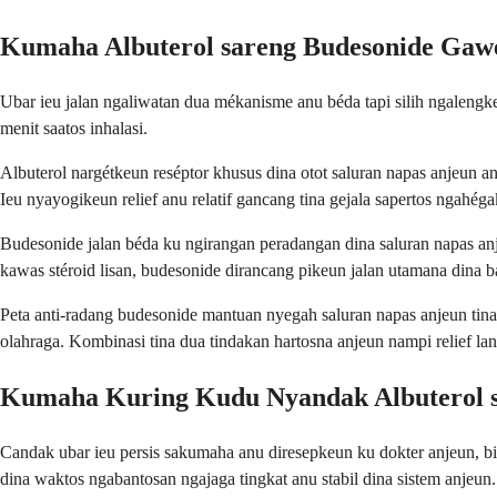
Kumaha Albuterol sareng Budesonide Gaw
Ubar ieu jalan ngaliwatan dua mékanisme anu béda tapi silih ngaleng
menit saatos inhalasi.
Albuterol nargétkeun reséptor khusus dina otot saluran napas anjeun an
Ieu nyayogikeun relief anu relatif gancang tina gejala sapertos ngahég
Budesonide jalan béda ku ngirangan peradangan dina saluran napas anj
kawas stéroid lisan, budesonide dirancang pikeun jalan utamana dina 
Peta anti-radang budesonide mantuan nyegah saluran napas anjeun tina
olahraga. Kombinasi tina dua tindakan hartosna anjeun nampi relief l
Kumaha Kuring Kudu Nyandak Albuterol s
Candak ubar ieu persis sakumaha anu diresepkeun ku dokter anjeun, bia
dina waktos ngabantosan ngajaga tingkat anu stabil dina sistem anjeun.