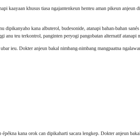
api kaayaan khusus tiasa ngajantenkeun henteu aman pikeun anjeun dia
nu dipikanyaho kana albuterol, budesonide, atanapi bahan-bahan sanés
i anu teu terkontrol, panginten peryogi pangobatan alternatif atanapi 
 ubar ieu. Dokter anjeun bakal nimbang-nimbang mangpaatna ngalawan
 épékna kana orok can dipikaharti sacara lengkep. Dokter anjeun ba