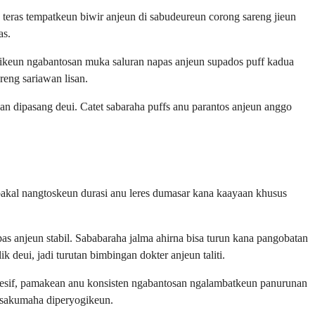
teras tempatkeun biwir anjeun di sabudeureun corong sareng jieun
as.
i pikeun ngabantosan muka saluran napas anjeun supados puff kadua
reng sariawan lisan.
n dipasang deui. Catet sabaraha puffs anu parantos anjeun anggo
bakal nangtoskeun durasi anu leres dumasar kana kaayaan khusus
s anjeun stabil. Sababaraha jalma ahirna bisa turun kana pangobatan
 deui, jadi turutan bimbingan dokter anjeun taliti.
esif, pamakean anu konsisten ngabantosan ngalambatkeun panurunan
n sakumaha diperyogikeun.