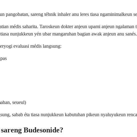
n pangobatan, sareng téhnik inhaler anu leres tiasa ngaminimalkeun se
an médis saharita. Taroskeun dokter anjeun upami anjeun ngalaman thru
u tiasa nunjukkeun yén ubar mangaruhan bagian awak anjeun anu sanés.
eryogi evaluasi médis langsung:
apas
ahan, seueul)
ngsung, sabab éta tiasa nunjukkeun kabutuhan pikeun nyaluyukeun renc
 sareng Budesonide?