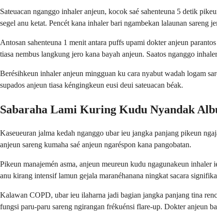
Sateuacan nganggo inhaler anjeun, kocok saé sahenteuna 5 detik pikeu
segel anu ketat. Pencét kana inhaler bari ngambekan lalaunan sareng je
Antosan sahenteuna 1 menit antara puffs upami dokter anjeun parantos
tiasa nembus langkung jero kana bayah anjeun. Saatos nganggo inhaler, 
Berésihkeun inhaler anjeun mingguan ku cara nyabut wadah logam sare
supados anjeun tiasa kéngingkeun eusi deui sateuacan béak.
Sabaraha Lami Kuring Kudu Nyandak Albu
Kaseueuran jalma kedah nganggo ubar ieu jangka panjang pikeun ngaja
anjeun sareng kumaha saé anjeun ngaréspon kana pangobatan.
Pikeun manajemén asma, anjeun meureun kudu ngagunakeun inhaler ieu 
anu kirang intensif lamun gejala maranéhanana ningkat sacara signifika
Kalawan COPD, ubar ieu ilaharna jadi bagian jangka panjang tina r
fungsi paru-paru sareng ngirangan frékuénsi flare-up. Dokter anjeu