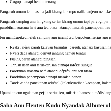
Gugup atanapi henteu tenang
Pangaruh umum ieu biasana jadi kirang katempo nalika anjeun neraskeu
Pangaruh samping anu langkung serius kirang umum tapi peryogi perhati
parobihan suasana haté anu teu biasa, atanapi masalah panempoan. Ie
Ieu mangrupikeun efek samping anu jarang tapi berpotensi serius anu p
Réaksi alérgi parah kalayan baruntus, bareuh, atanapi kasusah n
Nyeri dada atanapi denyut jantung henteu teratur
Pusing parah atanapi pingsan
Thrush lisan anu terus-terusan atanapi inféksi sungut
Parobihan suasana haté atanapi déprési anu teu biasa
Parobihan panempoan atanapi masalah panon
Tanda-tanda panekanan adrénal (kaleuleuwihan kacapean, kalem
Upami anjeun ngalaman gejala serius ieu, milarian bantosan médis la
Saha Anu Henteu Kudu Nyandak Albuterol