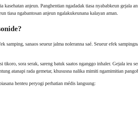
ia kasehatan anjeun. Panghentian ngadadak tiasa nyababkeun gejala a
eun tiasa ngabantosan anjeun ngalakukeunana kalayan aman.
sonide?
efek samping, sanaos seueur jalma noleranna saé. Seueur efek sampin
tikoro, sora serak, sareng batuk saatos nganggo inhaler. Gejala ieu ser
ntung atanapi rada gemetar, khususna nalika mimiti ngamimitian pango
iasana henteu peryogi perhatian médis langsung: