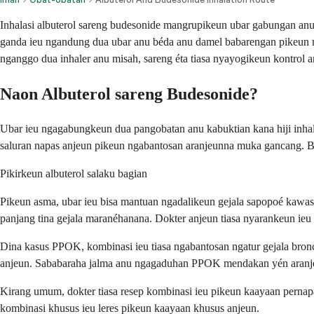
Inhalasi albuterol sareng budesonide mangrupikeun ubar gabungan an
ganda ieu ngandung dua ubar anu béda anu damel babarengan pikeun m
nganggo dua inhaler anu misah, sareng éta tiasa nyayogikeun kontrol
Naon Albuterol sareng Budesonide?
Ubar ieu ngagabungkeun dua pangobatan anu kabuktian kana hiji inhaler
saluran napas anjeun pikeun ngabantosan aranjeunna muka gancang. B
Pikirkeun albuterol salaku bagian
Pikeun asma, ubar ieu bisa mantuan ngadalikeun gejala sapopoé kawas n
panjang tina gejala maranéhanana. Dokter anjeun tiasa nyarankeun ie
Dina kasus PPOK, kombinasi ieu tiasa ngabantosan ngatur gejala bron
anjeun. Sababaraha jalma anu ngagaduhan PPOK mendakan yén aranjeun
Kirang umum, dokter tiasa resep kombinasi ieu pikeun kaayaan pernap
kombinasi khusus ieu leres pikeun kaayaan khusus anjeun.