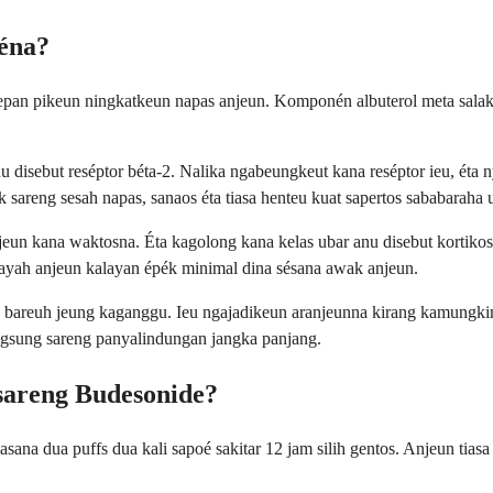
éna?
kepan pikeun ningkatkeun napas anjeun. Komponén albuterol meta salak
u disebut reséptor béta-2. Nalika ngabeungkeut kana reséptor ieu, éta n
ak sareng sesah napas, sanaos éta tiasa henteu kuat sapertos sababaraha
eun kana waktosna. Éta kagolong kana kelas ubar anu disebut kortikost
bayah anjeun kalayan épék minimal dina sésana awak anjeun.
 bareuh jeung kaganggu. Ieu ngajadikeun aranjeunna kirang kamungkina
angsung sareng panyalindungan jangka panjang.
areng Budesonide?
sana dua puffs dua kali sapoé sakitar 12 jam silih gentos. Anjeun tias