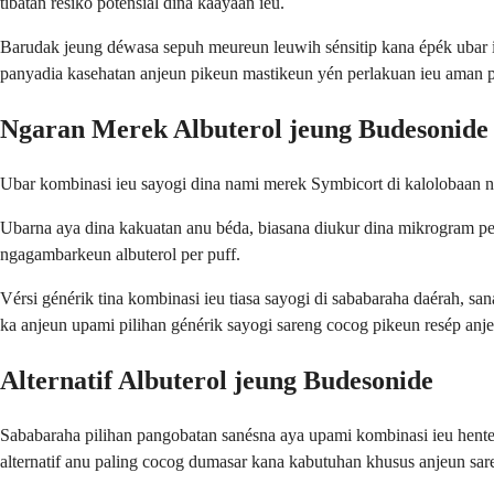
tibatan résiko poténsial dina kaayaan ieu.
Barudak jeung déwasa sepuh meureun leuwih sénsitip kana épék ubar 
panyadia kasehatan anjeun pikeun mastikeun yén perlakuan ieu aman 
Ngaran Merek Albuterol jeung Budesonide
Ubar kombinasi ieu sayogi dina nami merek Symbicort di kalolobaan n
Ubarna aya dina kakuatan anu béda, biasana diukur dina mikrogram p
ngagambarkeun albuterol per puff.
Vérsi générik tina kombinasi ieu tiasa sayogi di sababaraha daérah, 
ka anjeun upami pilihan générik sayogi sareng cocog pikeun resép anj
Alternatif Albuterol jeung Budesonide
Sababaraha pilihan pangobatan sanésna aya upami kombinasi ieu hent
alternatif anu paling cocog dumasar kana kabutuhan khusus anjeun sar