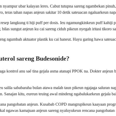
n nyampur ubar kalayan leres. Cabut tutupna sareng ngambekan pinuh, 
ro, teras tahan napas anjeun sakitar 10 detik sateuacan ngaluarkeun nap
 resep langkung ti hiji puff per dosis. Ieu ngamungkinkeun puff kahij
bilas sungut anjeun ku cai sareng ciduh pikeun nyegah iritasi tikoro sa
ng ngumbah aktuator plastik ku cai haneut. Hayu garing hawa sateuaca
terol sareng Budesonide?
ga kontrol anu saé tina gejala asma atanapi PPOK na. Dokter anjeun 
salila sababaraha bulan atawa malah taun pikeun ngajaga saluran napa
n. Sanajan kitu, eureun teuing awal mindeng ngabalukarkeun gejala balik
encana pangobatan anjeun. Kusabab COPD mangrupikeun kaayaan progr
n bakal ngawas kamajuan anjeun sareng nyaluyukeun rencana pangobata