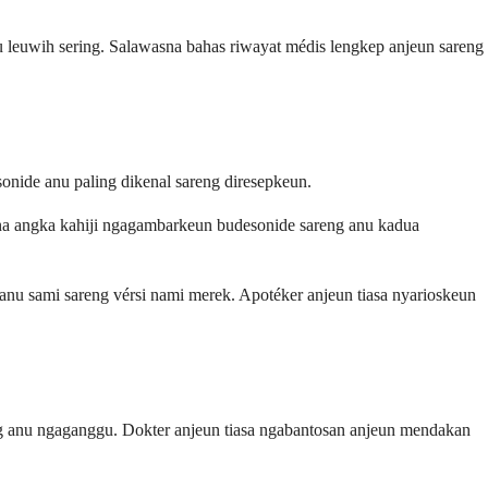
 leuwih sering. Salawasna bahas riwayat médis lengkep anjeun sareng
onide anu paling dikenal sareng diresepkeun.
ana angka kahiji ngagambarkeun budesonide sareng anu kadua
 anu sami sareng vérsi nami merek. Apotéker anjeun tiasa nyarioskeun
ng anu ngaganggu. Dokter anjeun tiasa ngabantosan anjeun mendakan