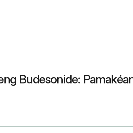
areng Budesonide: Pamakéan