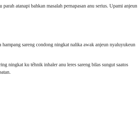
nu parah atanapi bahkan masalah pernapasan anu serius. Upami anjeun
gna hampang sareng condong ningkat nalika awak anjeun nyaluyukeun
ing ningkat ku téhnik inhaler anu leres sareng bilas sungut saatos
batan.