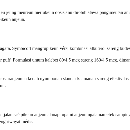
ieu jeung meureun merlukeun dosis anu dirobih atawa pangimeutan anu
pikeun anjeun.
agara. Symbicort mangrupikeun vérsi kombinasi albuterol sareng budes
er puff. Formulasi umum kalebet 80/4.5 mcg sareng 160/4.5 mcg, dim
sanaos aranjeunna kedah nyumponan standar kaamanan sareng efektivitas
eun.
eu jalan saé pikeun anjeun atanapi upami anjeun ngalaman efek sampi
eng riwayat médis.