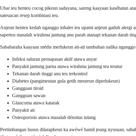
Ubar ieu henteu cocog pikeun sadayana, sareng kaayaan kaséhatan atan
sateuacan resep kombinasi ieu.
Anjeun henteu kedah nganggo inhaler ieu upami anjeun gaduh alergi a
sapertos masalah wirahma jantung anu parah atanapi tekanan darah tingg
Sababaraha kaayaan médis merlukeun ati-ati tambahan nalika nganggo
Infeksi saluran pernapasan aktif atawa anyar
Panyakit jantung parna atawa wirahma jantung teu teratur
Tekanan darah tinggi anu teu terkontrol
Diabetes (pangimeutan gula getih meureun diperlukeun)
Gangguan tiroid
Gangguan sawan
Glaucoma atawa katarak
Panyakit ati
Osteoporosis atawa masalah dénsitas tulang
Pertimbangan husus dilarapkeun ka awéwé hamil jeung nyusuan, sabab