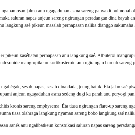
u ngabantosan jalma anu ngagaduhan asma sareng panyakit pulmonal o
uka saluran napas anjeun sareng ngirangan peradangan dina bayah an
 anu langkung saé pikeun masalah pernapasan nalika dianggo sakumaha 
 pikeun kaséhatan pernapasan anu langkung saé. Albuterol mangrupikeun
udesonide mangrupikeun kortikosteroid anu ngirangan bareuh sareng p
gahégak, sesah napas, sesah dina dada, jeung batuk. Éta jalan saé pis
u upami anjeun ngagaduhan asma sedeng dugi ka parah anu peryogi pang
chitis kronis sareng emphysema. Éta tiasa ngirangan flare-up sareng 
na tiasa olahraga langkung nyaman sareng bobo langkung saé nalika 
asan sanés anu ngalibatkeun konstrikasi saluran napas sareng peradan