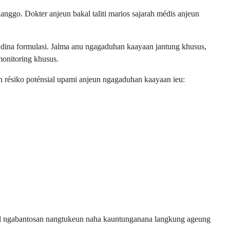
nggo. Dokter anjeun bakal taliti marios sajarah médis anjeun
 dina formulasi. Jalma anu ngagaduhan kaayaan jantung khusus,
monitoring khusus.
 résiko poténsial upami anjeun ngagaduhan kaayaan ieu:
kal ngabantosan nangtukeun naha kauntunganana langkung ageung