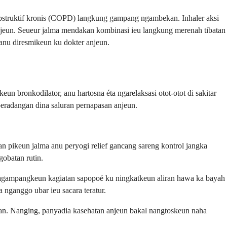
bstruktif kronis (COPD) langkung gampang ngambekan. Inhaler aksi
jeun. Seueur jalma mendakan kombinasi ieu langkung merenah tibatan
anu diresmikeun ku dokter anjeun.
 bronkodilator, anu hartosna éta ngarelaksasi otot-otot di sakitar
eradangan dina saluran pernapasan anjeun.
an pikeun jalma anu peryogi relief gancang sareng kontrol jangka
obatan rutin.
ngagampangkeun kagiatan sapopoé ku ningkatkeun aliran hawa ka bayah
nganggo ubar ieu sacara teratur.
gan. Nanging, panyadia kasehatan anjeun bakal nangtoskeun naha