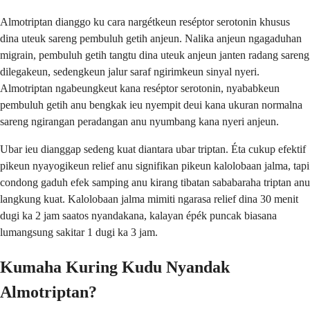
Almotriptan dianggo ku cara nargétkeun reséptor serotonin khusus
dina uteuk sareng pembuluh getih anjeun. Nalika anjeun ngagaduhan
migrain, pembuluh getih tangtu dina uteuk anjeun janten radang sareng
dilegakeun, sedengkeun jalur saraf ngirimkeun sinyal nyeri.
Almotriptan ngabeungkeut kana reséptor serotonin, nyababkeun
pembuluh getih anu bengkak ieu nyempit deui kana ukuran normalna
sareng ngirangan peradangan anu nyumbang kana nyeri anjeun.
Ubar ieu dianggap sedeng kuat diantara ubar triptan. Éta cukup efektif
pikeun nyayogikeun relief anu signifikan pikeun kalolobaan jalma, tapi
condong gaduh efek samping anu kirang tibatan sababaraha triptan anu
langkung kuat. Kalolobaan jalma mimiti ngarasa relief dina 30 menit
dugi ka 2 jam saatos nyandakana, kalayan épék puncak biasana
lumangsung sakitar 1 dugi ka 3 jam.
Kumaha Kuring Kudu Nyandak
Almotriptan?