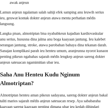
awak anjeun
Lamun anjeun ngalaman salah sahiji efek samping anu leuwih serius
ieu, geuwat kontak dokter anjeun atawa menta perhatian médis
langsung.
Langka pisan, almotriptan bisa nyababkeun kajadian kardiovaskular
anu serius, hususna dina jalma anu boga kaayaan jantung. Ieu kalebet
serangan jantung, stroke, atawa parobahan bahaya dina tekanan darah.
Sanajan komplikasi parah ieu henteu umum, aranjeunna nyorot kunaon
penting pikeun ngabahas sajarah médis lengkep anjeun sareng dokter
anjeun sateuacan ngamimitian ubar ieu.
Saha Anu Henteu Kudu Nginum
Almotriptan?
Almotriptan henteu aman pikeun sadayana, sareng dokter anjeun bakal
taliti marios sajarah médis anjeun sateuacan resep. Aya sababaraha
kaayaan sareng kaayaan penting dimana ubar ieu kedah dihindari