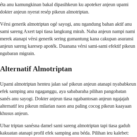
éta anu kamungkinan bakal dipasihkeun ku apoteker anjeun upami
dokter anjeun nyerat resép pikeun almotriptan.
Vérsi generik almotriptan ogé sayogi, anu ngandung bahan aktif anu
sami sareng Axert tapi tiasa langkung mirah. Naha anjeun nampi nami
merek atanapi vérsi generik sering gumantung kana cakupan asuransi
anjeun sareng karesep apoték. Duanana vérsi sami-sami efektif pikeun
ngubaran migrain.
Alternatif Almotriptan
Upami almotriptan henteu jalan saé pikeun anjeun atanapi nyababkeun
efek samping anu ngaganggu, aya sababaraha pilihan pangobatan
sanés anu sayogi. Dokter anjeun tiasa ngabantosan anjeun ngajajah
alternatif ieu pikeun milarian naon anu paling cocog pikeun kaayaan
khusus anjeun.
Ubar triptan sanésna damel sami sareng almotriptan tapi tiasa gaduh
kakuatan atanapi profil efek samping anu béda. Pilihan ieu kalebet: