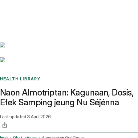
Benchmarks
Stories
FAQ
Sign up / Log in
HEALTH LIBRARY
Naon Almotriptan: Kagunaan, Dosis,
Efek Samping jeung Nu Séjénna
Last updated
3 April 2026
Imah
Obat-obatan
Almotriptan Oral Route