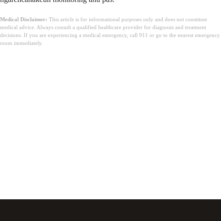
Medical Disclaimer:
This article is for informational purposes only and does not constitute
medical advice. Always consult a qualified healthcare provider for diagnosis and treatment
decisions. If you are experiencing a medical emergency, call 911 or go to the nearest emergency
room immediately.