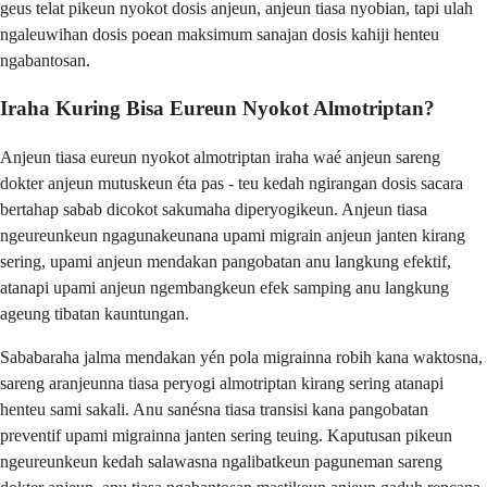
geus telat pikeun nyokot dosis anjeun, anjeun tiasa nyobian, tapi ulah
ngaleuwihan dosis poean maksimum sanajan dosis kahiji henteu
ngabantosan.
Iraha Kuring Bisa Eureun Nyokot Almotriptan?
Anjeun tiasa eureun nyokot almotriptan iraha waé anjeun sareng
dokter anjeun mutuskeun éta pas - teu kedah ngirangan dosis sacara
bertahap sabab dicokot sakumaha diperyogikeun. Anjeun tiasa
ngeureunkeun ngagunakeunana upami migrain anjeun janten kirang
sering, upami anjeun mendakan pangobatan anu langkung efektif,
atanapi upami anjeun ngembangkeun efek samping anu langkung
ageung tibatan kauntungan.
Sababaraha jalma mendakan yén pola migrainna robih kana waktosna,
sareng aranjeunna tiasa peryogi almotriptan kirang sering atanapi
henteu sami sakali. Anu sanésna tiasa transisi kana pangobatan
preventif upami migrainna janten sering teuing. Kaputusan pikeun
ngeureunkeun kedah salawasna ngalibatkeun paguneman sareng