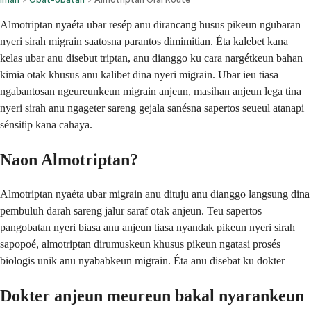
Almotriptan nyaéta ubar resép anu dirancang husus pikeun ngubaran
nyeri sirah migrain saatosna parantos dimimitian. Éta kalebet kana
kelas ubar anu disebut triptan, anu dianggo ku cara nargétkeun bahan
kimia otak khusus anu kalibet dina nyeri migrain. Ubar ieu tiasa
ngabantosan ngeureunkeun migrain anjeun, masihan anjeun lega tina
nyeri sirah anu ngageter sareng gejala sanésna sapertos seueul atanapi
sénsitip kana cahaya.
Naon Almotriptan?
Almotriptan nyaéta ubar migrain anu dituju anu dianggo langsung dina
pembuluh darah sareng jalur saraf otak anjeun. Teu sapertos
pangobatan nyeri biasa anu anjeun tiasa nyandak pikeun nyeri sirah
sapopoé, almotriptan dirumuskeun khusus pikeun ngatasi prosés
biologis unik anu nyababkeun migrain. Éta anu disebat ku dokter
Dokter anjeun meureun bakal nyarankeun