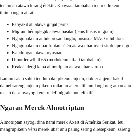
teu aman atawa kirang éféktif. Kaayaan tambahan ieu merlukeun
tinimbangan ati-ati:
Panyakit ati atawa ginjal parna
Migrain hémiplegik atawa basilar (jenis husus migrain)
Ngagunakeun antidepresan tangtu, hususna MAO inhibitors
Ngagunakeun ubar triptan séjén atawa ubar nyeri sirah tipe ergot
Kandungan atawa nyusuan
Umur leuwih ti 65 (merlukeun ati-ati tambahan)
Réaksi alérgi kana almotriptan atawa ubar sarupa
Lamun salah sahiji ieu lumaku pikeun anjeun, dokter anjeun bakal
damel sareng anjeun pikeun milarian alternatif anu langkung aman anu
masih tiasa nyayogikeun relief migrain anu efektif.
Ngaran Merek Almotriptan
Almotriptan sayogi dina nami merek Axert di Amérika Serikat. Ieu
mangrupikeun vérsi merek ubar anu paling sering diresepkeun, sareng