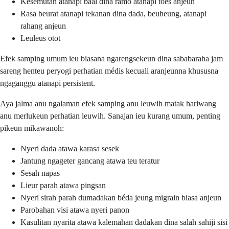
Kesemutan atanapi baal dina ramo atanapi toes anjeun
Rasa beurat atanapi tekanan dina dada, beuheung, atanapi
rahang anjeun
Leuleus otot
Efek samping umum ieu biasana ngarengsekeun dina sababaraha jam
sareng henteu peryogi perhatian médis kecuali aranjeunna khususna
ngaganggu atanapi persistent.
Aya jalma anu ngalaman efek samping anu leuwih matak hariwang
anu merlukeun perhatian leuwih. Sanajan ieu kurang umum, penting
pikeun mikawanoh:
Nyeri dada atawa karasa sesek
Jantung ngageter gancang atawa teu teratur
Sesah napas
Lieur parah atawa pingsan
Nyeri sirah parah dumadakan béda jeung migrain biasa anjeun
Parobahan visi atawa nyeri panon
Kasulitan nyarita atawa kalemahan dadakan dina salah sahiji sisi