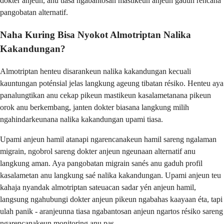
dokter anjeun, anu tiasa ngabantosan mastikeun anjeun gaduh rencana
pangobatan alternatif.
Naha Kuring Bisa Nyokot Almotriptan Nalika
Kakandungan?
Almotriptan henteu disarankeun nalika kakandungan kecuali
kauntungan poténsial jelas langkung ageung tibatan résiko. Henteu aya
panalungtikan anu cekap pikeun mastikeun kasalametanana pikeun
orok anu berkembang, janten dokter biasana langkung milih
ngahindarkeunana nalika kakandungan upami tiasa.
Upami anjeun hamil atanapi ngarencanakeun hamil sareng ngalaman
migrain, ngobrol sareng dokter anjeun ngeunaan alternatif anu
langkung aman. Aya pangobatan migrain sanés anu gaduh profil
kasalametan anu langkung saé nalika kakandungan. Upami anjeun teu
kahaja nyandak almotriptan sateuacan sadar yén anjeun hamil,
langsung ngahubungi dokter anjeun pikeun ngabahas kaayaan éta, tapi
ulah panik - aranjeunna tiasa ngabantosan anjeun ngartos résiko sareng
ngarencanakeun monitoring anu pas.