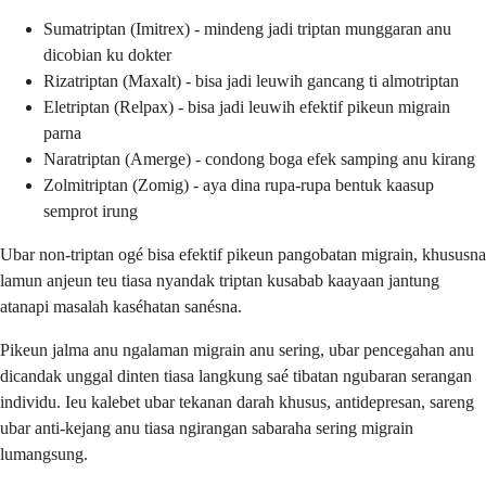
Sumatriptan (Imitrex) - mindeng jadi triptan munggaran anu
dicobian ku dokter
Rizatriptan (Maxalt) - bisa jadi leuwih gancang ti almotriptan
Eletriptan (Relpax) - bisa jadi leuwih efektif pikeun migrain
parna
Naratriptan (Amerge) - condong boga efek samping anu kirang
Zolmitriptan (Zomig) - aya dina rupa-rupa bentuk kaasup
semprot irung
Ubar non-triptan ogé bisa efektif pikeun pangobatan migrain, khususna
lamun anjeun teu tiasa nyandak triptan kusabab kaayaan jantung
atanapi masalah kaséhatan sanésna.
Pikeun jalma anu ngalaman migrain anu sering, ubar pencegahan anu
dicandak unggal dinten tiasa langkung saé tibatan ngubaran serangan
individu. Ieu kalebet ubar tekanan darah khusus, antidepresan, sareng
ubar anti-kejang anu tiasa ngirangan sabaraha sering migrain
lumangsung.