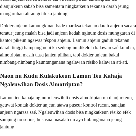
dianjurkeun sabab bisa samentara ningkatkeun tekanan darah jeung
mangaruhan aliran getih ka jantung.
Dokter anjeun kamungkinan badé mariksa tekanan darah anjeun sacara
teratur jeung malah bisa jadi anjeun kedah nginum dosis munggaran di
kantor pikeun ngawas réspon anjeun. Lamun anjeun gaduh tekanan
darah tinggi hampang nepi ka sedeng nu dikelola kalawan saé ku ubar,
almotriptan masih tiasa janten pilihan, tapi dokter anjeun bakal
nimbang-nimbang kauntunganana ngalawan résiko kalawan ati-ati.
Naon nu Kudu Kulakukeun Lamun Teu Kahaja
Ngaleuwihan Dosis Almotriptan?
Lamun teu kahaja nginum leuwih ti dosis almotriptan nu dianjurkeun,
geuwat kontak dokter anjeun atawa puseur kontrol racun, sanajan
anjeun ngarasa saé. Ngaleuwihan dosis bisa ningkatkeun résiko efek
samping nu serius, hususna masalah nu aya hubunganana jeung
jantung.