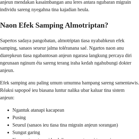
anjeun mendakan kasaimbangan anu leres antara ngubaran migrain
individu sareng nyegahna tina kajadian heula.
Naon Efek Samping Almotriptan?
Sapertos sadaya pangobatan, almotriptan tiasa nyababkeun efek
samping, sanaos seueur jalma toléranana saé. Ngartos naon anu
diarepkeun tiasa ngabantosan anjeun ngarasa langkung percaya diri
ngeunaan nginum éta sareng terang iraha kedah ngahubungi dokter
anjeun.
Efek samping anu paling umum umumna hampang sareng samentawis.
Réaksi sapopoé ieu biasana luntur nalika ubar kaluar tina sistem
anjeun:
Ngantuk atanapi kacapean
Pusing
Seueul (sanaos ieu tiasa tina migrain anjeun sorangan)
Sungut garing