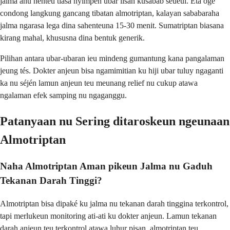
jalma anu henteu tiasa nyimpen ubar lisan kusabab seueul. Éta ogé
condong langkung gancang tibatan almotriptan, kalayan sababaraha
jalma ngarasa lega dina sahenteuna 15-30 menit. Sumatriptan biasana
kirang mahal, khususna dina bentuk generik.
Pilihan antara ubar-ubaran ieu mindeng gumantung kana pangalaman
jeung tés. Dokter anjeun bisa ngamimitian ku hiji ubar tuluy ngaganti
ka nu séjén lamun anjeun teu meunang relief nu cukup atawa
ngalaman efek samping nu ngaganggu.
Patanyaan nu Sering ditaroskeun ngeunaan
Almotriptan
Naha Almotriptan Aman pikeun Jalma nu Gaduh
Tekanan Darah Tinggi?
Almotriptan bisa dipaké ku jalma nu tekanan darah tinggina terkontrol,
tapi merlukeun monitoring ati-ati ku dokter anjeun. Lamun tekanan
darah anjeun teu terkontrol atawa luhur pisan, almotriptan teu