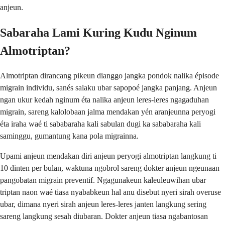
anjeun.
Sabaraha Lami Kuring Kudu Nginum
Almotriptan?
Almotriptan dirancang pikeun dianggo jangka pondok nalika épisode
migrain individu, sanés salaku ubar sapopoé jangka panjang. Anjeun
ngan ukur kedah nginum éta nalika anjeun leres-leres ngagaduhan
migrain, sareng kalolobaan jalma mendakan yén aranjeunna peryogi
éta iraha waé ti sababaraha kali sabulan dugi ka sababaraha kali
saminggu, gumantung kana pola migrainna.
Upami anjeun mendakan diri anjeun peryogi almotriptan langkung ti
10 dinten per bulan, waktuna ngobrol sareng dokter anjeun ngeunaan
pangobatan migrain preventif. Ngagunakeun kaleuleuwihan ubar
triptan naon waé tiasa nyababkeun hal anu disebut nyeri sirah overuse
ubar, dimana nyeri sirah anjeun leres-leres janten langkung sering
sareng langkung sesah diubaran. Dokter anjeun tiasa ngabantosan