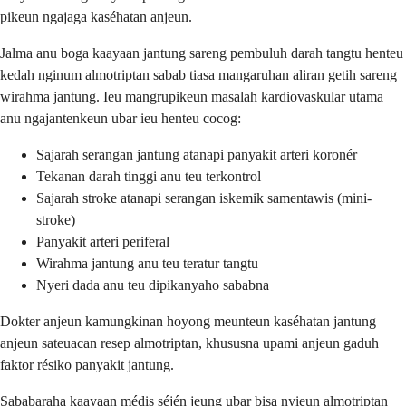
pikeun ngajaga kaséhatan anjeun.
Jalma anu boga kaayaan jantung sareng pembuluh darah tangtu henteu
kedah nginum almotriptan sabab tiasa mangaruhan aliran getih sareng
wirahma jantung. Ieu mangrupikeun masalah kardiovaskular utama
anu ngajantenkeun ubar ieu henteu cocog:
Sajarah serangan jantung atanapi panyakit arteri koronér
Tekanan darah tinggi anu teu terkontrol
Sajarah stroke atanapi serangan iskemik samentawis (mini-
stroke)
Panyakit arteri periferal
Wirahma jantung anu teu teratur tangtu
Nyeri dada anu teu dipikanyaho sababna
Dokter anjeun kamungkinan hoyong meunteun kaséhatan jantung
anjeun sateuacan resep almotriptan, khususna upami anjeun gaduh
faktor résiko panyakit jantung.
Sababaraha kaayaan médis séjén jeung ubar bisa nyieun almotriptan