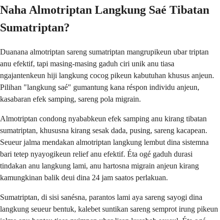
Naha Almotriptan Langkung Saé Tibatan
Sumatriptan?
Duanana almotriptan sareng sumatriptan mangrupikeun ubar triptan
anu efektif, tapi masing-masing gaduh ciri unik anu tiasa
ngajantenkeun hiji langkung cocog pikeun kabutuhan khusus anjeun.
Pilihan "langkung saé" gumantung kana réspon individu anjeun,
kasabaran efek samping, sareng pola migrain.
Almotriptan condong nyababkeun efek samping anu kirang tibatan
sumatriptan, khususna kirang sesak dada, pusing, sareng kacapean.
Seueur jalma mendakan almotriptan langkung lembut dina sistemna
bari tetep nyayogikeun relief anu efektif. Éta ogé gaduh durasi
tindakan anu langkung lami, anu hartosna migrain anjeun kirang
kamungkinan balik deui dina 24 jam saatos perlakuan.
Sumatriptan, di sisi sanésna, parantos lami aya sareng sayogi dina
langkung seueur bentuk, kalebet suntikan sareng semprot irung pikeun