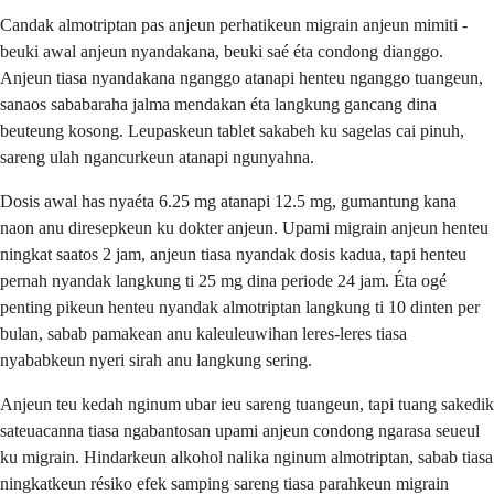
Candak almotriptan pas anjeun perhatikeun migrain anjeun mimiti -
beuki awal anjeun nyandakana, beuki saé éta condong dianggo.
Anjeun tiasa nyandakana nganggo atanapi henteu nganggo tuangeun,
sanaos sababaraha jalma mendakan éta langkung gancang dina
beuteung kosong. Leupaskeun tablet sakabeh ku sagelas cai pinuh,
sareng ulah ngancurkeun atanapi ngunyahna.
Dosis awal has nyaéta 6.25 mg atanapi 12.5 mg, gumantung kana
naon anu diresepkeun ku dokter anjeun. Upami migrain anjeun henteu
ningkat saatos 2 jam, anjeun tiasa nyandak dosis kadua, tapi henteu
pernah nyandak langkung ti 25 mg dina periode 24 jam. Éta ogé
penting pikeun henteu nyandak almotriptan langkung ti 10 dinten per
bulan, sabab pamakean anu kaleuleuwihan leres-leres tiasa
nyababkeun nyeri sirah anu langkung sering.
Anjeun teu kedah nginum ubar ieu sareng tuangeun, tapi tuang sakedik
sateuacanna tiasa ngabantosan upami anjeun condong ngarasa seueul
ku migrain. Hindarkeun alkohol nalika nginum almotriptan, sabab tiasa
ningkatkeun résiko efek samping sareng tiasa parahkeun migrain