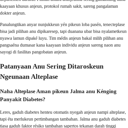
kaayaan khusus anjeun, protokol rumah sakit, sareng pangalaman
dokter anjeun.
Panalungtikan anyar nunjukkeun yén pikeun loba pasén, tenecteplase
bisa jadi pilihan anu dipikaresep, tapi duanana ubar bisa nyalametkeun
nyawa lamun dipaké luyu. Tim médis anjeun bakal milih pilihan anu
pangsaéna dumasar kana kaayaan individu anjeun sareng naon anu
sayogi di fasilitas pangobatan anjeun.
Patanyaan Anu Sering Ditaroskeun
Ngeunaan Alteplase
Naha Alteplase Aman pikeun Jalma anu Kénging
Panyakit Diabetes?
Leres, gaduh diabetes henteu otomatis nyegah anjeun nampi alteplase,
tapi éta merlukeun pertimbangan tambahan. Jalma anu gaduh diabetes
tiasa gaduh faktor résiko tambahan sapertos tekanan darah tinggi