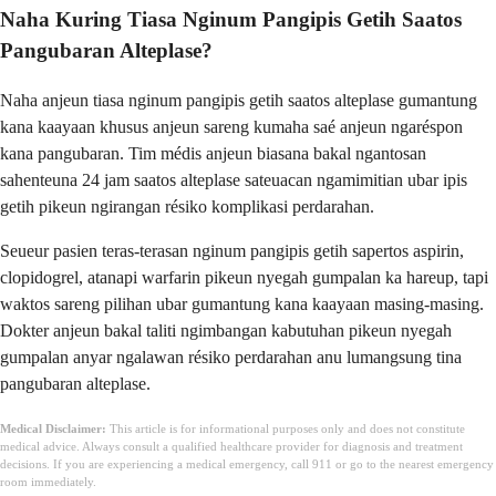
Naha Kuring Tiasa Nginum Pangipis Getih Saatos
Pangubaran Alteplase?
Naha anjeun tiasa nginum pangipis getih saatos alteplase gumantung
kana kaayaan khusus anjeun sareng kumaha saé anjeun ngaréspon
kana pangubaran. Tim médis anjeun biasana bakal ngantosan
sahenteuna 24 jam saatos alteplase sateuacan ngamimitian ubar ipis
getih pikeun ngirangan résiko komplikasi perdarahan.
Seueur pasien teras-terasan nginum pangipis getih sapertos aspirin,
clopidogrel, atanapi warfarin pikeun nyegah gumpalan ka hareup, tapi
waktos sareng pilihan ubar gumantung kana kaayaan masing-masing.
Dokter anjeun bakal taliti ngimbangan kabutuhan pikeun nyegah
gumpalan anyar ngalawan résiko perdarahan anu lumangsung tina
pangubaran alteplase.
Medical Disclaimer:
This article is for informational purposes only and does not constitute
medical advice. Always consult a qualified healthcare provider for diagnosis and treatment
decisions. If you are experiencing a medical emergency, call 911 or go to the nearest emergency
room immediately.