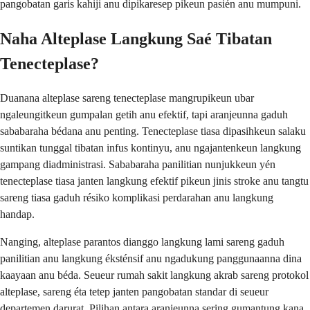
pangobatan garis kahiji anu dipikaresep pikeun pasién anu mumpuni.
Naha Alteplase Langkung Saé Tibatan
Tenecteplase?
Duanana alteplase sareng tenecteplase mangrupikeun ubar
ngaleungitkeun gumpalan getih anu efektif, tapi aranjeunna gaduh
sababaraha bédana anu penting. Tenecteplase tiasa dipasihkeun salaku
suntikan tunggal tibatan infus kontinyu, anu ngajantenkeun langkung
gampang diadministrasi. Sababaraha panilitian nunjukkeun yén
tenecteplase tiasa janten langkung efektif pikeun jinis stroke anu tangtu
sareng tiasa gaduh résiko komplikasi perdarahan anu langkung
handap.
Nanging, alteplase parantos dianggo langkung lami sareng gaduh
panilitian anu langkung éksténsif anu ngadukung panggunaanna dina
kaayaan anu béda. Seueur rumah sakit langkung akrab sareng protokol
alteplase, sareng éta tetep janten pangobatan standar di seueur
departemen darurat. Pilihan antara aranjeunna sering gumantung kana