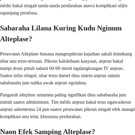
médis bakal ningali tanda-tanda perdarahan atawa komplikasi séjén
sapanjang prosésna.
Sabaraha Lilana Kuring Kudu Nginum
Alteplase?
Perawatan Alteplase biasana mangrupikeun kajadian sakali tinimbang
ubar anu terus-terusan. Pikeun kalolobaan kaayaan, anjeun bakal
nampi dosis pinuh salami 60-90 menit ngalangkungan IV anjeun.
Saatos infus réngsé, ubar terus damel dina sistem anjeun salami
sababaraha jam nalika awak anjeun ngolahna.
Pangaruh alteplase umumna paling signifikan dina sababaraha jam
mimiti saatos administrasi. Tim médis anjeun bakal teras ngawaskeun
anjeun sahenteuna 24 jam saatos perawatan pikeun ningali efek atanapi
komplikasi anu telat, khususna perdarahan.
Naon Efek Samping Alteplase?