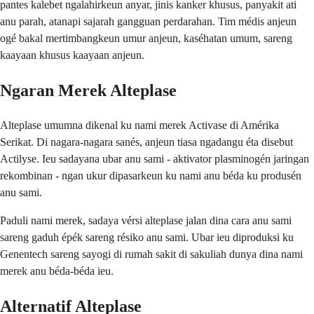
pantes kalebet ngalahirkeun anyar, jinis kanker khusus, panyakit ati
anu parah, atanapi sajarah gangguan perdarahan. Tim médis anjeun
ogé bakal mertimbangkeun umur anjeun, kaséhatan umum, sareng
kaayaan khusus kaayaan anjeun.
Ngaran Merek Alteplase
Alteplase umumna dikenal ku nami merek Activase di Amérika
Serikat. Di nagara-nagara sanés, anjeun tiasa ngadangu éta disebut
Actilyse. Ieu sadayana ubar anu sami - aktivator plasminogén jaringan
rekombinan - ngan ukur dipasarkeun ku nami anu béda ku produsén
anu sami.
Paduli nami merek, sadaya vérsi alteplase jalan dina cara anu sami
sareng gaduh épék sareng résiko anu sami. Ubar ieu diproduksi ku
Genentech sareng sayogi di rumah sakit di sakuliah dunya dina nami
merek anu béda-béda ieu.
Alternatif Alteplase