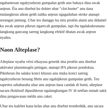
ngabantosan ngaleyurkeun gumpalan getih anu bahaya dina awak
anjeun. Éta anu disebut ku dokter ubar "clot-buster" anu tiasa
mulangkeun aliran getih nalika anjeun ngagaduhan stroke atanapi
serangan jantung. Ubar ieu dianggo ku niru protéin alami anu didamel
ku awak anjeun pikeun ngarecah gumpalan, tapi éta ngalakukeunana
langkung gancang sareng langkung efektif tibatan awak anjeun
nyalira.
Naon Alteplase?
Alteplase nyaéta vérsi rékayasa genetik tina protéin anu disebut
aktivator plasminogén jaringan, atanapi tPA pikeun pondokna.
Pikirkeun éta salaku konci khusus anu muka konci sareng
ngaleyurkeun benang fibrin anu ngahijikeun gumpalan getih. Teu
sapertos sababaraha ubar anu anjeun tiasa candak di bumi, alteplase
sacara éksklusif dipasihkeun ngalangkungan IV di setélan rumah sakit
dina pengawasan médis anu caket.
Ubar ieu kalebet kana kelas ubar anu disebut trombolitik, anu sacara