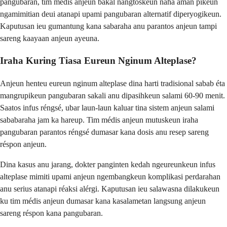
pangubaran, tim médis anjeun bakal nangtoskeun naha aman pikeun
ngamimitian deui atanapi upami pangubaran alternatif diperyogikeun.
Kaputusan ieu gumantung kana sabaraha anu parantos anjeun tampi
sareng kaayaan anjeun ayeuna.
Iraha Kuring Tiasa Eureun Nginum Alteplase?
Anjeun henteu eureun nginum alteplase dina harti tradisional sabab éta
mangrupikeun pangubaran sakali anu dipasihkeun salami 60-90 menit.
Saatos infus réngsé, ubar laun-laun kaluar tina sistem anjeun salami
sababaraha jam ka hareup. Tim médis anjeun mutuskeun iraha
pangubaran parantos réngsé dumasar kana dosis anu resep sareng
réspon anjeun.
Dina kasus anu jarang, dokter panginten kedah ngeureunkeun infus
alteplase mimiti upami anjeun ngembangkeun komplikasi perdarahan
anu serius atanapi réaksi alérgi. Kaputusan ieu salawasna dilakukeun
ku tim médis anjeun dumasar kana kasalametan langsung anjeun
sareng réspon kana pangubaran.