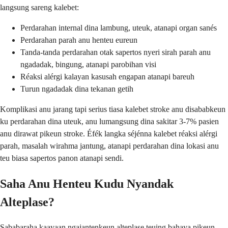
langsung sareng kalebet:
Perdarahan internal dina lambung, uteuk, atanapi organ sanés
Perdarahan parah anu henteu eureun
Tanda-tanda perdarahan otak sapertos nyeri sirah parah anu
ngadadak, bingung, atanapi parobihan visi
Réaksi alérgi kalayan kasusah engapan atanapi bareuh
Turun ngadadak dina tekanan getih
Komplikasi anu jarang tapi serius tiasa kalebet stroke anu disababkeun
ku perdarahan dina uteuk, anu lumangsung dina sakitar 3-7% pasien
anu dirawat pikeun stroke. Éfék langka séjénna kalebet réaksi alérgi
parah, masalah wirahma jantung, atanapi perdarahan dina lokasi anu
teu biasa sapertos panon atanapi sendi.
Saha Anu Henteu Kudu Nyandak
Alteplase?
Sababaraha kaayaan ngajantenkeun alteplase teuing bahaya pikeun