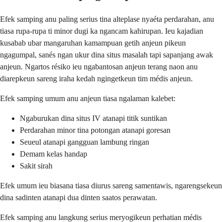
Efek samping anu paling serius tina alteplase nyaéta perdarahan, anu
tiasa rupa-rupa ti minor dugi ka ngancam kahirupan. Ieu kajadian
kusabab ubar mangaruhan kamampuan getih anjeun pikeun
ngagumpal, sanés ngan ukur dina situs masalah tapi sapanjang awak
anjeun. Ngartos résiko ieu ngabantosan anjeun terang naon anu
diarepkeun sareng iraha kedah ngingetkeun tim médis anjeun.
Efek samping umum anu anjeun tiasa ngalaman kalebet:
Ngaburukan dina situs IV atanapi titik suntikan
Perdarahan minor tina potongan atanapi goresan
Seueul atanapi gangguan lambung ringan
Demam kelas handap
Sakit sirah
Efek umum ieu biasana tiasa diurus sareng samentawis, ngarengsekeun
dina sadinten atanapi dua dinten saatos perawatan.
Efek samping anu langkung serius meryogikeun perhatian médis