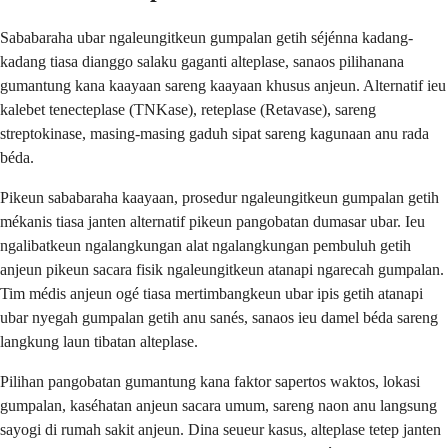
Sababaraha ubar ngaleungitkeun gumpalan getih séjénna kadang-
kadang tiasa dianggo salaku gaganti alteplase, sanaos pilihanana
gumantung kana kaayaan sareng kaayaan khusus anjeun. Alternatif ieu
kalebet tenecteplase (TNKase), reteplase (Retavase), sareng
streptokinase, masing-masing gaduh sipat sareng kagunaan anu rada
béda.
Pikeun sababaraha kaayaan, prosedur ngaleungitkeun gumpalan getih
mékanis tiasa janten alternatif pikeun pangobatan dumasar ubar. Ieu
ngalibatkeun ngalangkungan alat ngalangkungan pembuluh getih
anjeun pikeun sacara fisik ngaleungitkeun atanapi ngarecah gumpalan.
Tim médis anjeun ogé tiasa mertimbangkeun ubar ipis getih atanapi
ubar nyegah gumpalan getih anu sanés, sanaos ieu damel béda sareng
langkung laun tibatan alteplase.
Pilihan pangobatan gumantung kana faktor sapertos waktos, lokasi
gumpalan, kaséhatan anjeun sacara umum, sareng naon anu langsung
sayogi di rumah sakit anjeun. Dina seueur kasus, alteplase tetep janten