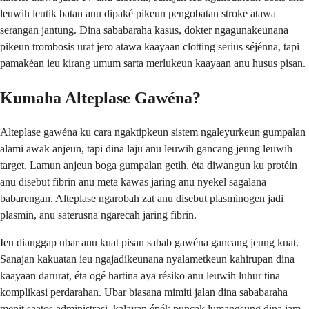
leuwih leutik batan anu dipaké pikeun pengobatan stroke atawa
serangan jantung. Dina sababaraha kasus, dokter ngagunakeunana
pikeun trombosis urat jero atawa kaayaan clotting serius séjénna, tapi
pamakéan ieu kirang umum sarta merlukeun kaayaan anu husus pisan.
Kumaha Alteplase Gawéna?
Alteplase gawéna ku cara ngaktipkeun sistem ngaleyurkeun gumpalan
alami awak anjeun, tapi dina laju anu leuwih gancang jeung leuwih
target. Lamun anjeun boga gumpalan getih, éta diwangun ku protéin
anu disebut fibrin anu meta kawas jaring anu nyekel sagalana
babarengan. Alteplase ngarobah zat anu disebut plasminogen jadi
plasmin, anu saterusna ngarecah jaring fibrin.
Ieu dianggap ubar anu kuat pisan sabab gawéna gancang jeung kuat.
Sanajan kakuatan ieu ngajadikeunana nyalametkeun kahirupan dina
kaayaan darurat, éta ogé hartina aya résiko anu leuwih luhur tina
komplikasi perdarahan. Ubar biasana mimiti jalan dina sababaraha
menit saatos administrasi, kalayan épék puncak lumangsung dina jam