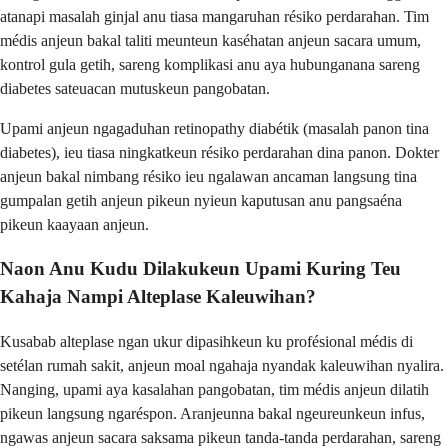
atanapi masalah ginjal anu tiasa mangaruhan résiko perdarahan. Tim
médis anjeun bakal taliti meunteun kaséhatan anjeun sacara umum,
kontrol gula getih, sareng komplikasi anu aya hubunganana sareng
diabetes sateuacan mutuskeun pangobatan.
Upami anjeun ngagaduhan retinopathy diabétik (masalah panon tina
diabetes), ieu tiasa ningkatkeun résiko perdarahan dina panon. Dokter
anjeun bakal nimbang résiko ieu ngalawan ancaman langsung tina
gumpalan getih anjeun pikeun nyieun kaputusan anu pangsaéna
pikeun kaayaan anjeun.
Naon Anu Kudu Dilakukeun Upami Kuring Teu
Kahaja Nampi Alteplase Kaleuwihan?
Kusabab alteplase ngan ukur dipasihkeun ku profésional médis di
setélan rumah sakit, anjeun moal ngahaja nyandak kaleuwihan nyalira.
Nanging, upami aya kasalahan pangobatan, tim médis anjeun dilatih
pikeun langsung ngaréspon. Aranjeunna bakal ngeureunkeun infus,
ngawas anjeun sacara saksama pikeun tanda-tanda perdarahan, sareng