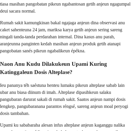
tiasa masihan pangobatan pikeun ngabantosan getih anjeun ngagumpal
deui sacara normal.
Rumah sakit kamungkinan bakal ngajaga anjeun dina observasi anu
caket sahenteuna 24 jam, mariksa karya getih anjeun sering sareng
ningali tanda-tanda perdarahan internal. Dina kasus anu parah,
aranjeunna panginten kedah masihan anjeun produk getih atanapi
pangobatan sanés pikeun ngabalikeun épékna.
Naon Anu Kudu Dilakukeun Upami Kuring
Katinggaleun Dosis Alteplase?
Ieu pananya téh saéstuna henteu lumaku pikeun alteplase sabab lain
ubar anu biasa diinum di imah. Alteplase dipasihkeun salaku
pangubaran darurat sakali di rumah sakit. Saatos anjeun nampi dosis
lengkep, pangubaranana parantos réngsé, sareng anjeun moal peryogi
dosis tambahan.
Upami ku sababaraha alesan infus alteplase anjeun kaganggu nalika