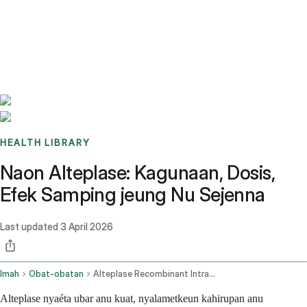
Benchmarks
Stories
FAQ
Sign up / Log in
HEALTH LIBRARY
Naon Alteplase: Kagunaan, Dosis,
Efek Samping jeung Nu Sejenna
Last updated
3 April 2026
Imah
Obat-obatan
Alteplase Recombinant Intravenous Route
Alteplase nyaéta ubar anu kuat, nyalametkeun kahirupan anu