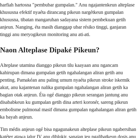
harfiah hartosna "pembubar gumpalan." Anu ngajantenkeun alteplase
khususna efektif nyaéta dirancang pikeun nargétkeun gumpalan
khususna, tibatan mangaruhan sadayana sistem pembekuan getih
anjeun. Nanging, éta masih dianggap ubar résiko tinggi, ganjaran
tinggi anu meryogikeun monitoring anu ati-ati.
Naon Alteplase Dipaké Pikeun?
Alteplase utamina dianggo pikeun tilu kaayaan anu ngancam
kahirupan dimana gumpalan getih ngahalangan aliran getih anu
penting. Pamakéan anu paling umum nyaéta pikeun stroke iskemik
akut, anu kajantenan nalika gumpalan ngahalangan aliran getih ka
bagian otak anjeun. Éta ogé dianggo pikeun serangan jantung anu
disababkeun ku gumpalan getih dina arteri koronér, sareng pikeun
embolisme pulmonal masif dimana gumpalan ngahalangan aliran getih
ka bayah anjeun.
Tim médis anjeun ogé bisa ngagunakeun alteplase pikeun ngabersihan
katéter atawa jalur IV anu diblokir, sanajan ieu ngalibatkeun dosis anu