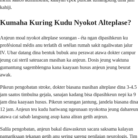
kahiji.
Kumaha Kuring Kudu Nyokot Alteplase?
Anjeun moal nyokot alteplase sorangan - éta ngan dipasihkeun ku
profésional médis anu terlatih di setélan rumah sakit ngaliwatan jalur
IV. Ubar datang dina bentuk bubuk anu perawat atawa dokter campur
jeung cai steril sateuacan masihan ka anjeun. Dosis jeung waktuna
gumantung sagemblengna kana kaayaan husus anjeun jeung beurat
awak.
Pikeun pengobatan stroke, dokter biasana masihan alteplase dina 3-4.5
jam saatos timbulna gejala, sanajan kadang bisa dipasihkeun nepi ka 9
jam dina kaayaan husus. Pikeun serangan jantung, jandela biasana dina
12 jam. Anjeun teu kudu hariwang ngeunaan nyokotna jeung dahareun
atawa cai sabab langsung asup kana aliran getih anjeun.
Salila pengobatan, anjeun bakal diawaskeun sacara saksama kalayan
pamariksaan tekanan getih anu sering sareng penilaian neurologis. Tim