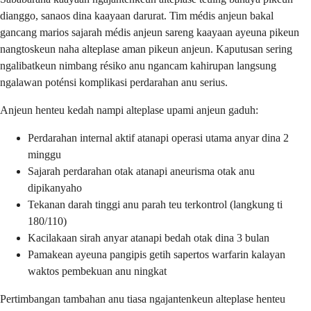
dianggo, sanaos dina kaayaan darurat. Tim médis anjeun bakal
gancang marios sajarah médis anjeun sareng kaayaan ayeuna pikeun
nangtoskeun naha alteplase aman pikeun anjeun. Kaputusan sering
ngalibatkeun nimbang résiko anu ngancam kahirupan langsung
ngalawan poténsi komplikasi perdarahan anu serius.
Anjeun henteu kedah nampi alteplase upami anjeun gaduh:
Perdarahan internal aktif atanapi operasi utama anyar dina 2
minggu
Sajarah perdarahan otak atanapi aneurisma otak anu
dipikanyaho
Tekanan darah tinggi anu parah teu terkontrol (langkung ti
180/110)
Kacilakaan sirah anyar atanapi bedah otak dina 3 bulan
Pamakean ayeuna pangipis getih sapertos warfarin kalayan
waktos pembekuan anu ningkat
Pertimbangan tambahan anu tiasa ngajantenkeun alteplase henteu