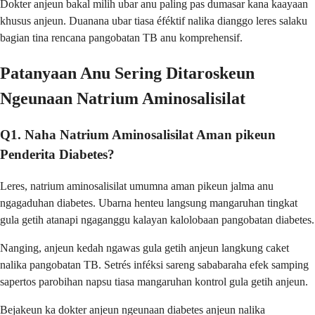
Dokter anjeun bakal milih ubar anu paling pas dumasar kana kaayaan
khusus anjeun. Duanana ubar tiasa éféktif nalika dianggo leres salaku
bagian tina rencana pangobatan TB anu komprehensif.
Patanyaan Anu Sering Ditaroskeun
Ngeunaan Natrium Aminosalisilat
Q1. Naha Natrium Aminosalisilat Aman pikeun
Penderita Diabetes?
Leres, natrium aminosalisilat umumna aman pikeun jalma anu
ngagaduhan diabetes. Ubarna henteu langsung mangaruhan tingkat
gula getih atanapi ngaganggu kalayan kalolobaan pangobatan diabetes.
Nanging, anjeun kedah ngawas gula getih anjeun langkung caket
nalika pangobatan TB. Setrés inféksi sareng sababaraha efek samping
sapertos parobihan napsu tiasa mangaruhan kontrol gula getih anjeun.
Bejakeun ka dokter anjeun ngeunaan diabetes anjeun nalika