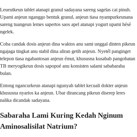
Leueutkeun tablet atanapi granul sadayana sareng sagelas cai pinuh.
Upami anjeun nganggo bentuk granul, anjeun tiasa nyampurkeunana
sareng tuangeun lemes sapertos saos apel atanapi yogurt upami hésé
ngelek.
Coba candak dosis anjeun dina waktos anu sami unggal dinten pikeun
ngajaga tingkat anu stabil dina aliran getih anjeun. Nyetél panginget
telepon tiasa ngabantosan anjeun émut, khususna kusabab pangobatan
TB meryogikeun dosis sapopoé anu konsisten salami sababaraha
bulan.
Entong ngancurkeun atanapi ngunyah tablet kecuali dokter anjeun
khususna nyarios ka anjeun. Ubar dirancang pikeun diserep leres
nalika dicandak sadayana.
Sabaraha Lami Kuring Kedah Nginum
Aminosalisilat Natrium?