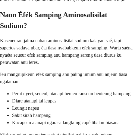
Naon Éfék Samping Aminosalisilat
Sodium?
Kaseueuran jalma nahan aminosalisilat sodium kalayan saé, tapi
sapertos sadaya ubar, éta tiasa nyababkeun efek samping. Warta saéna
nyaéta seueur efek samping anu hampang sareng tiasa diurus ku
perawatan anu leres.
Ieu mangrupikeun efek samping anu paling umum anu anjeun tiasa
ngalaman:
Perut nyeri, seueul, atanapi henteu raoseun beuteung hampang
Diare atanapi tai leupas
Leungit napsu
Sakit sirah hampang
Kacapean atanapi ngarasa langkung capé tibatan biasana
Efek samping umum ieu sering ningkat nalika awak anjeun