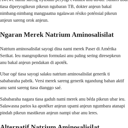
tiasa diperyogikeun pikeun ngubaran TB, dokter anjeun bakal
nimbang-nimbang mangpaatna ngalawan résiko poténsial pikeun
anjeun sareng orok anjeun.
Ngaran Merek Natrium Aminosalisilat
Natrium aminosalisilat sayogi dina nami merek Paser di Amérika
Serikat. Ieu mangrupikeun formulasi anu paling sering diresepkeun
anu bakal anjeun pendakan di apoték.
Ubar ogé tiasa sayogi salaku natrium aminosalisilat generik ti
sababaraha pabrik. Versi merek sareng generik ngandung bahan aktif
anu sami sareng tiasa dianggo saé.
Sababaraha nagara tiasa gaduh nami merek anu béda pikeun ubar ieu.
Salawasna parios ka apotéker anjeun upami anjeun ngumbara atanapi
pindah pikeun mastikeun anjeun nampi ubar anu leres.
Alternatif Natrium Aminosalisilat