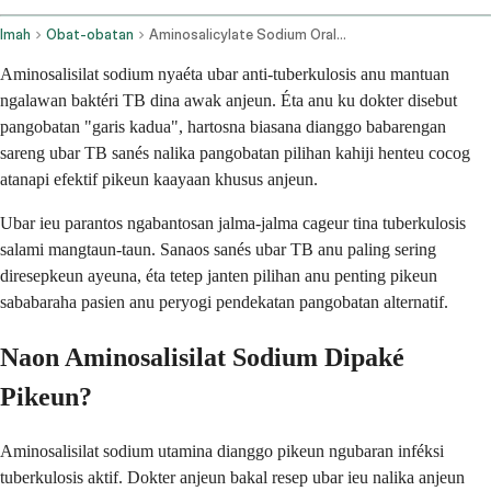
Imah
Obat-obatan
Aminosalicylate Sodium Oral Route
Aminosalisilat sodium nyaéta ubar anti-tuberkulosis anu mantuan
ngalawan baktéri TB dina awak anjeun. Éta anu ku dokter disebut
pangobatan "garis kadua", hartosna biasana dianggo babarengan
sareng ubar TB sanés nalika pangobatan pilihan kahiji henteu cocog
atanapi efektif pikeun kaayaan khusus anjeun.
Ubar ieu parantos ngabantosan jalma-jalma cageur tina tuberkulosis
salami mangtaun-taun. Sanaos sanés ubar TB anu paling sering
diresepkeun ayeuna, éta tetep janten pilihan anu penting pikeun
sababaraha pasien anu peryogi pendekatan pangobatan alternatif.
Naon Aminosalisilat Sodium Dipaké
Pikeun?
Aminosalisilat sodium utamina dianggo pikeun ngubaran inféksi
tuberkulosis aktif. Dokter anjeun bakal resep ubar ieu nalika anjeun