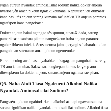
Ngan eureun nyandak aminosalisilat sodium nalika dokter anjeun
nyarios yén aman pikeun ngalakukeunana. Kaputusan ieu dumasar
kana hasil tés anjeun sareng kumaha saé inféksi TB anjeun parantos
ngaréspon kana pangobatan.
Dokter anjeun bakal nganggo tés sputum, sinar-X dada, sareng
pamariksaan sanésna pikeun nangtoskeun iraha anjeun parantos
ngabersihkeun inféksi. Seuseueurna jalma peryogi sababaraha bulan
pangobatan sateuacan aman pikeun ngeureunkeun.
Eureun teuing awal tiasa nyababkeun kagagalan pangobatan sareng
TB anu tahan ubar. Salawasna lengkepan kursus lengkep anu
diresepkeun ku dokter anjeun, sanaos anjeun ngarasa saé pisan.
Q5. Naha Abdi Tiasa Ngaleueut Alkohol Nalika
Nyandak Aminosalisilat Sodium?
Pangsaéna pikeun ngahindarkeun alkohol atanapi ngawatesanana
sacara signifikan nalika nyandak aminosalisilat sodium. Alkohol tiasa