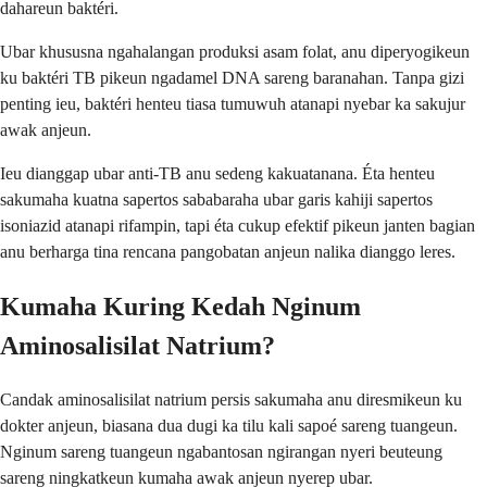
dahareun baktéri.
Ubar khususna ngahalangan produksi asam folat, anu diperyogikeun
ku baktéri TB pikeun ngadamel DNA sareng baranahan. Tanpa gizi
penting ieu, baktéri henteu tiasa tumuwuh atanapi nyebar ka sakujur
awak anjeun.
Ieu dianggap ubar anti-TB anu sedeng kakuatanana. Éta henteu
sakumaha kuatna sapertos sababaraha ubar garis kahiji sapertos
isoniazid atanapi rifampin, tapi éta cukup efektif pikeun janten bagian
anu berharga tina rencana pangobatan anjeun nalika dianggo leres.
Kumaha Kuring Kedah Nginum
Aminosalisilat Natrium?
Candak aminosalisilat natrium persis sakumaha anu diresmikeun ku
dokter anjeun, biasana dua dugi ka tilu kali sapoé sareng tuangeun.
Nginum sareng tuangeun ngabantosan ngirangan nyeri beuteung
sareng ningkatkeun kumaha awak anjeun nyerep ubar.