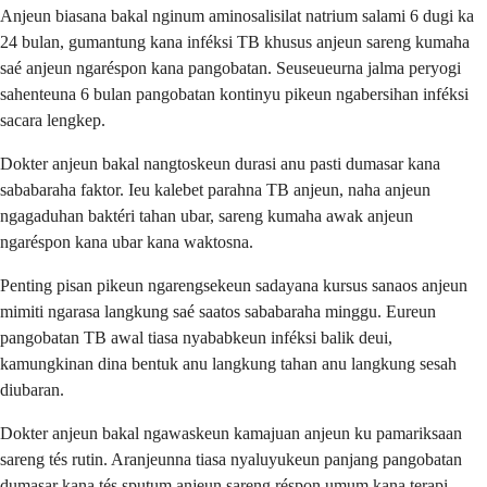
Anjeun biasana bakal nginum aminosalisilat natrium salami 6 dugi ka
24 bulan, gumantung kana inféksi TB khusus anjeun sareng kumaha
saé anjeun ngaréspon kana pangobatan. Seuseueurna jalma peryogi
sahenteuna 6 bulan pangobatan kontinyu pikeun ngabersihan inféksi
sacara lengkep.
Dokter anjeun bakal nangtoskeun durasi anu pasti dumasar kana
sababaraha faktor. Ieu kalebet parahna TB anjeun, naha anjeun
ngagaduhan baktéri tahan ubar, sareng kumaha awak anjeun
ngaréspon kana ubar kana waktosna.
Penting pisan pikeun ngarengsekeun sadayana kursus sanaos anjeun
mimiti ngarasa langkung saé saatos sababaraha minggu. Eureun
pangobatan TB awal tiasa nyababkeun inféksi balik deui,
kamungkinan dina bentuk anu langkung tahan anu langkung sesah
diubaran.
Dokter anjeun bakal ngawaskeun kamajuan anjeun ku pamariksaan
sareng tés rutin. Aranjeunna tiasa nyaluyukeun panjang pangobatan
dumasar kana tés sputum anjeun sareng réspon umum kana terapi.