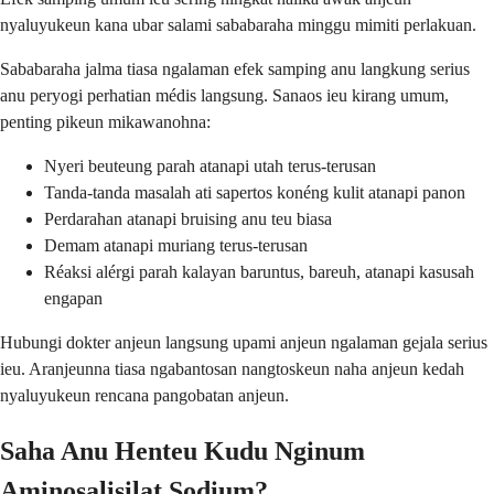
nyaluyukeun kana ubar salami sababaraha minggu mimiti perlakuan.
Sababaraha jalma tiasa ngalaman efek samping anu langkung serius
anu peryogi perhatian médis langsung. Sanaos ieu kirang umum,
penting pikeun mikawanohna:
Nyeri beuteung parah atanapi utah terus-terusan
Tanda-tanda masalah ati sapertos konéng kulit atanapi panon
Perdarahan atanapi bruising anu teu biasa
Demam atanapi muriang terus-terusan
Réaksi alérgi parah kalayan baruntus, bareuh, atanapi kasusah
engapan
Hubungi dokter anjeun langsung upami anjeun ngalaman gejala serius
ieu. Aranjeunna tiasa ngabantosan nangtoskeun naha anjeun kedah
nyaluyukeun rencana pangobatan anjeun.
Saha Anu Henteu Kudu Nginum
Aminosalisilat Sodium?