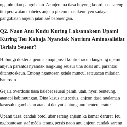
ngamimitian pangobatan. Aranjeunna tiasa hoyong koordinasi sareng
tim perawatan diabetes anjeun pikeun mastikeun yén sadaya
pangobatan anjeun jalan saé babarengan.
Q2. Naon Anu Kudu Kuring Laksanakeun Upami
Kuring Teu Kahaja Nyandak Natrium Aminosalisilat
Terlalu Seueur?
Hubungi dokter anjeun atanapi pusat kontrol racun langsung upami
anjeun parantos nyandak langkung seueur tina dosis anu parantos
ditangtoskeun. Entong ngantosan gejala muncul sateuacan milarian
bantosan.
Gejala overdosis tiasa kalebet seueul parah, utah, nyeri beuteung,
atanapi kabingungan. Dina kasus anu serius, anjeun tiasa ngalaman
kasusah ngambekan atanapi denyut jantung anu henteu teratur.
Upami tiasa, candak botol ubar sareng anjeun ka kamar darurat. Ieu
ngabantosan staf médis terang persis naon anu anjeun candak sareng