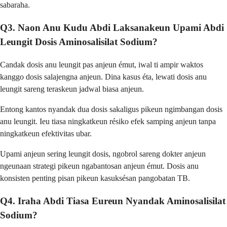
sabaraha.
Q3. Naon Anu Kudu Abdi Laksanakeun Upami Abdi
Leungit Dosis Aminosalisilat Sodium?
Candak dosis anu leungit pas anjeun émut, iwal ti ampir waktos
kanggo dosis salajengna anjeun. Dina kasus éta, lewati dosis anu
leungit sareng teraskeun jadwal biasa anjeun.
Entong kantos nyandak dua dosis sakaligus pikeun ngimbangan dosis
anu leungit. Ieu tiasa ningkatkeun résiko efek samping anjeun tanpa
ningkatkeun efektivitas ubar.
Upami anjeun sering leungit dosis, ngobrol sareng dokter anjeun
ngeunaan strategi pikeun ngabantosan anjeun émut. Dosis anu
konsisten penting pisan pikeun kasuksésan pangobatan TB.
Q4. Iraha Abdi Tiasa Eureun Nyandak Aminosalisilat
Sodium?