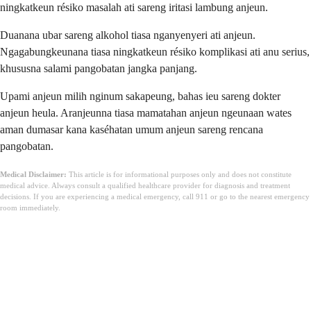
ningkatkeun résiko masalah ati sareng iritasi lambung anjeun.
Duanana ubar sareng alkohol tiasa nganyenyeri ati anjeun.
Ngagabungkeunana tiasa ningkatkeun résiko komplikasi ati anu serius,
khususna salami pangobatan jangka panjang.
Upami anjeun milih nginum sakapeung, bahas ieu sareng dokter
anjeun heula. Aranjeunna tiasa mamatahan anjeun ngeunaan wates
aman dumasar kana kaséhatan umum anjeun sareng rencana
pangobatan.
Medical Disclaimer:
This article is for informational purposes only and does not constitute
medical advice. Always consult a qualified healthcare provider for diagnosis and treatment
decisions. If you are experiencing a medical emergency, call 911 or go to the nearest emergency
room immediately.