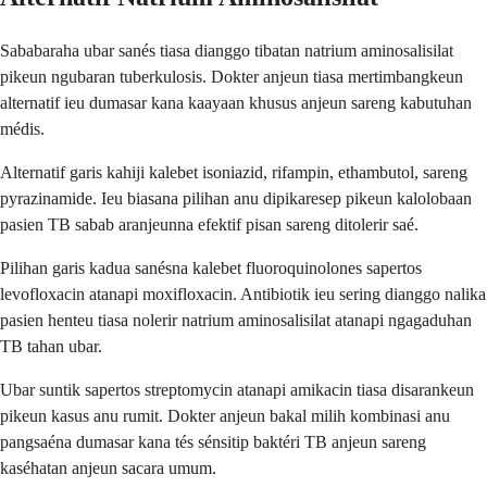
Sababaraha ubar sanés tiasa dianggo tibatan natrium aminosalisilat
pikeun ngubaran tuberkulosis. Dokter anjeun tiasa mertimbangkeun
alternatif ieu dumasar kana kaayaan khusus anjeun sareng kabutuhan
médis.
Alternatif garis kahiji kalebet isoniazid, rifampin, ethambutol, sareng
pyrazinamide. Ieu biasana pilihan anu dipikaresep pikeun kalolobaan
pasien TB sabab aranjeunna efektif pisan sareng ditolerir saé.
Pilihan garis kadua sanésna kalebet fluoroquinolones sapertos
levofloxacin atanapi moxifloxacin. Antibiotik ieu sering dianggo nalika
pasien henteu tiasa nolerir natrium aminosalisilat atanapi ngagaduhan
TB tahan ubar.
Ubar suntik sapertos streptomycin atanapi amikacin tiasa disarankeun
pikeun kasus anu rumit. Dokter anjeun bakal milih kombinasi anu
pangsaéna dumasar kana tés sénsitip baktéri TB anjeun sareng
kaséhatan anjeun sacara umum.