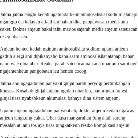
Jalma-jalma tangtu kedah ngahindarkeun aminosalisilat sodium atanapi
nganggo éta kalayan ati-ati tambahan dina pangawasan médis anu
caket. Dokter anjeun bakal taliti marios sajarah médis anjeun sateuacan
resep ubar ieu.
Anjeun henteu kedah nginum aminosalisilat sodium upami anjeun
gaduh alergi anu dipikanyaho kana asam aminosalisilat atanapi bahan
naon waé dina ubar. Réaksi parah sateuacanna kana ubar anu sami ogé
ngajantenkeun pangobatan ieu henteu cocog.
Jalma anu ngagaduhan panyakit ginjal parah peryogi pertimbangan
khusus. Kusabab ginjal anjeun ngolah ubar ieu, panurunan fungsi
ginjal tiasa nyababkeun akumulasi bahaya dina sistem anjeun.
Upami anjeun ngagaduhan panyakit ati, dokter anjeun kedah ngawas
anjeun langkung caket. Ubar tiasa mangaruhan fungsi ati, sareng
masalah ati anu tos aya tiasa ningkatkeun résiko komplikasi anjeun.
Awéwé hamil sareng nyusuan peryogi évaluasi anu ati-ati. Sanaos ubar