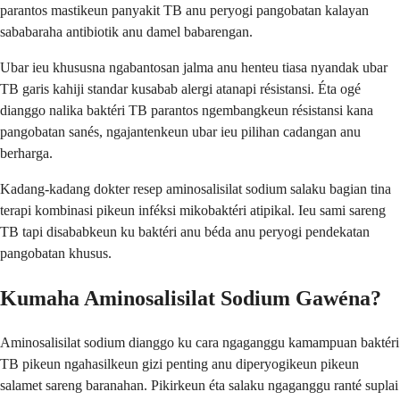
parantos mastikeun panyakit TB anu peryogi pangobatan kalayan
sababaraha antibiotik anu damel babarengan.
Ubar ieu khususna ngabantosan jalma anu henteu tiasa nyandak ubar
TB garis kahiji standar kusabab alergi atanapi résistansi. Éta ogé
dianggo nalika baktéri TB parantos ngembangkeun résistansi kana
pangobatan sanés, ngajantenkeun ubar ieu pilihan cadangan anu
berharga.
Kadang-kadang dokter resep aminosalisilat sodium salaku bagian tina
terapi kombinasi pikeun inféksi mikobaktéri atipikal. Ieu sami sareng
TB tapi disababkeun ku baktéri anu béda anu peryogi pendekatan
pangobatan khusus.
Kumaha Aminosalisilat Sodium Gawéna?
Aminosalisilat sodium dianggo ku cara ngaganggu kamampuan baktéri
TB pikeun ngahasilkeun gizi penting anu diperyogikeun pikeun
salamet sareng baranahan. Pikirkeun éta salaku ngaganggu ranté suplai