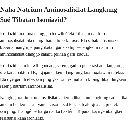
Naha Natrium Aminosalisilat Langkung
Saé Tibatan Isoniazid?
Isoniazid umumna dianggap leuwih éféktif tibatan natrium
aminosalisilat pikeun ngubaran tuberkulosis. Éta sababna isoniazid
biasana mangrupa pangobatan garis kahiji sedengkeun natrium
aminosalisilat dianggo salaku pilihan garis kadua.
Isoniazid jalan leuwih gancang sareng gaduh penetrasi anu langkung
saé kana baktéri TB, ngajantenkeun langkung kuat ngalawan inféksi.
Éta ogé gaduh efek samping gastrointestinal anu kirang dibandingkeun
sareng natrium aminosalisilat.
Nanging, natrium aminosalisilat janten pilihan anu langkung saé nalika
anjeun henteu tiasa nyandak isoniazid kusabab alergi atanapi efek
samping. Éta ogé berharga nalika baktéri TB parantos ngembangkeun
résistansi kana isoniazid.