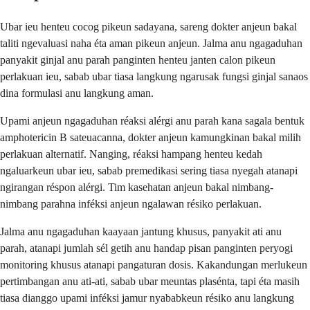
Ubar ieu henteu cocog pikeun sadayana, sareng dokter anjeun bakal
taliti ngevaluasi naha éta aman pikeun anjeun. Jalma anu ngagaduhan
panyakit ginjal anu parah panginten henteu janten calon pikeun
perlakuan ieu, sabab ubar tiasa langkung ngarusak fungsi ginjal sanaos
dina formulasi anu langkung aman.
Upami anjeun ngagaduhan réaksi alérgi anu parah kana sagala bentuk
amphotericin B sateuacanna, dokter anjeun kamungkinan bakal milih
perlakuan alternatif. Nanging, réaksi hampang henteu kedah
ngaluarkeun ubar ieu, sabab premedikasi sering tiasa nyegah atanapi
ngirangan réspon alérgi. Tim kasehatan anjeun bakal nimbang-
nimbang parahna inféksi anjeun ngalawan résiko perlakuan.
Jalma anu ngagaduhan kaayaan jantung khusus, panyakit ati anu
parah, atanapi jumlah sél getih anu handap pisan panginten peryogi
monitoring khusus atanapi pangaturan dosis. Kakandungan merlukeun
pertimbangan anu ati-ati, sabab ubar meuntas plasénta, tapi éta masih
tiasa dianggo upami inféksi jamur nyababkeun résiko anu langkung