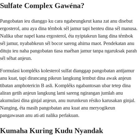
Sulfate Complex Gawéna?
Pangobatan ieu dianggo ku cara ngabeungkeut kana zat anu disebut
ergosterol, anu aya dina témbok sél jamur tapi henteu dina sél manusa.
Nalika ubar napel kana ergosterol, éta nyiptakeun liang dina témbok
sél jamur, nyababkeun sél bocor sareng ahirna maot. Pendekatan anu
dituju ieu naha pangobatan tiasa maéhan jamur tanpa ngaruksak parah
sél séhat anjeun.
Formulasi kompléks kolesterol sulfat dianggap pangobatan antijamur
anu kuat, tapi dirancang pikeun langkung lembut dina awak anjeun
tibatan amphotericin B asli. Kompléks ngabantosan ubar tetep dina
aliran getih anjeun langkung lami sareng ngirangan jumlah anu
akumulasi dina ginjal anjeun, anu nurunkeun résiko karusakan ginjal.
Nanging, éta masih pangobatan anu kuat anu meryogikeun
pangawasan anu ati-ati nalika perlakuan.
Kumaha Kuring Kudu Nyandak