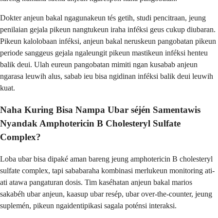
Dokter anjeun bakal ngagunakeun tés getih, studi pencitraan, jeung
penilaian gejala pikeun nangtukeun iraha inféksi geus cukup diubaran.
Pikeun kalolobaan inféksi, anjeun bakal neruskeun pangobatan pikeun
periode sanggeus gejala ngaleungit pikeun mastikeun inféksi henteu
balik deui. Ulah eureun pangobatan mimiti ngan kusabab anjeun
ngarasa leuwih alus, sabab ieu bisa ngidinan inféksi balik deui leuwih
kuat.
Naha Kuring Bisa Nampa Ubar séjén Samentawis
Nyandak Amphotericin B Cholesteryl Sulfate
Complex?
Loba ubar bisa dipaké aman bareng jeung amphotericin B cholesteryl
sulfate complex, tapi sababaraha kombinasi merlukeun monitoring ati-
ati atawa pangaturan dosis. Tim kaséhatan anjeun bakal marios
sakabéh ubar anjeun, kaasup ubar resép, ubar over-the-counter, jeung
suplemén, pikeun ngaidentipikasi sagala poténsi interaksi.