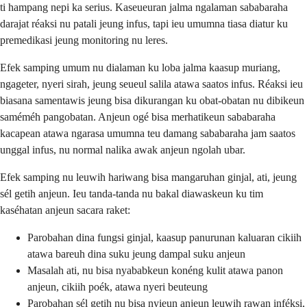
ti hampang nepi ka serius. Kaseueuran jalma ngalaman sababaraha
darajat réaksi nu patali jeung infus, tapi ieu umumna tiasa diatur ku
premedikasi jeung monitoring nu leres.
Efek samping umum nu dialaman ku loba jalma kaasup muriang,
ngageter, nyeri sirah, jeung seueul salila atawa saatos infus. Réaksi ieu
biasana samentawis jeung bisa dikurangan ku obat-obatan nu dibikeun
saméméh pangobatan. Anjeun ogé bisa merhatikeun sababaraha
kacapean atawa ngarasa umumna teu damang sababaraha jam saatos
unggal infus, nu normal nalika awak anjeun ngolah ubar.
Efek samping nu leuwih hariwang bisa mangaruhan ginjal, ati, jeung
sél getih anjeun. Ieu tanda-tanda nu bakal diawaskeun ku tim
kaséhatan anjeun sacara raket:
Parobahan dina fungsi ginjal, kaasup panurunan kaluaran cikiih
atawa bareuh dina suku jeung dampal suku anjeun
Masalah ati, nu bisa nyababkeun konéng kulit atawa panon
anjeun, cikiih poék, atawa nyeri beuteung
Parobahan sél getih nu bisa nyieun anjeun leuwih rawan inféksi,