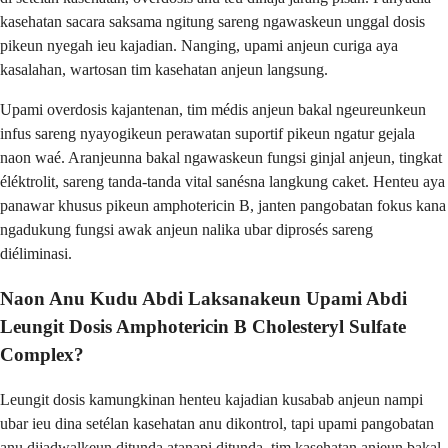
kasehatan sacara saksama ngitung sareng ngawaskeun unggal dosis
pikeun nyegah ieu kajadian. Nanging, upami anjeun curiga aya
kasalahan, wartosan tim kasehatan anjeun langsung.
Upami overdosis kajantenan, tim médis anjeun bakal ngeureunkeun
infus sareng nyayogikeun perawatan suportif pikeun ngatur gejala
naon waé. Aranjeunna bakal ngawaskeun fungsi ginjal anjeun, tingkat
éléktrolit, sareng tanda-tanda vital sanésna langkung caket. Henteu aya
panawar khusus pikeun amphotericin B, janten pangobatan fokus kana
ngadukung fungsi awak anjeun nalika ubar diprosés sareng
diéliminasi.
Naon Anu Kudu Abdi Laksanakeun Upami Abdi
Leungit Dosis Amphotericin B Cholesteryl Sulfate
Complex?
Leungit dosis kamungkinan henteu kajadian kusabab anjeun nampi
ubar ieu dina setélan kasehatan anu dikontrol, tapi upami pangobatan
anu dijadwalkeun ditunda atanapi ditunda, tim kasehatan anjeun bakal