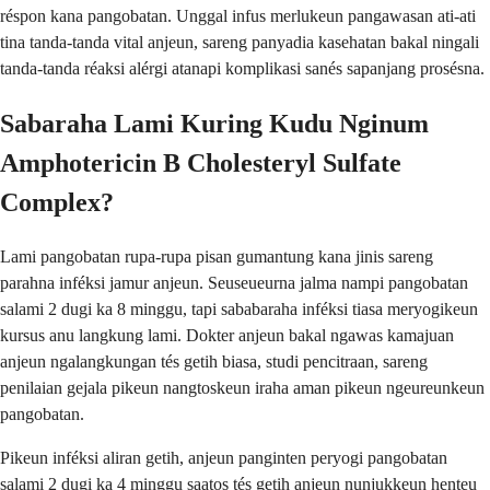
réspon kana pangobatan. Unggal infus merlukeun pangawasan ati-ati
tina tanda-tanda vital anjeun, sareng panyadia kasehatan bakal ningali
tanda-tanda réaksi alérgi atanapi komplikasi sanés sapanjang prosésna.
Sabaraha Lami Kuring Kudu Nginum
Amphotericin B Cholesteryl Sulfate
Complex?
Lami pangobatan rupa-rupa pisan gumantung kana jinis sareng
parahna inféksi jamur anjeun. Seuseueurna jalma nampi pangobatan
salami 2 dugi ka 8 minggu, tapi sababaraha inféksi tiasa meryogikeun
kursus anu langkung lami. Dokter anjeun bakal ngawas kamajuan
anjeun ngalangkungan tés getih biasa, studi pencitraan, sareng
penilaian gejala pikeun nangtoskeun iraha aman pikeun ngeureunkeun
pangobatan.
Pikeun inféksi aliran getih, anjeun panginten peryogi pangobatan
salami 2 dugi ka 4 minggu saatos tés getih anjeun nunjukkeun henteu