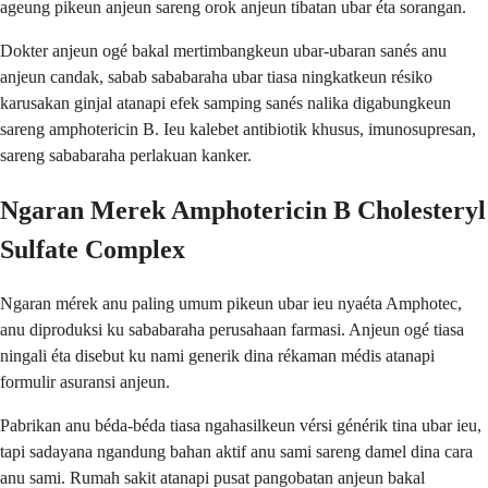
ageung pikeun anjeun sareng orok anjeun tibatan ubar éta sorangan.
Dokter anjeun ogé bakal mertimbangkeun ubar-ubaran sanés anu
anjeun candak, sabab sababaraha ubar tiasa ningkatkeun résiko
karusakan ginjal atanapi efek samping sanés nalika digabungkeun
sareng amphotericin B. Ieu kalebet antibiotik khusus, imunosupresan,
sareng sababaraha perlakuan kanker.
Ngaran Merek Amphotericin B Cholesteryl
Sulfate Complex
Ngaran mérek anu paling umum pikeun ubar ieu nyaéta Amphotec,
anu diproduksi ku sababaraha perusahaan farmasi. Anjeun ogé tiasa
ningali éta disebut ku nami generik dina rékaman médis atanapi
formulir asuransi anjeun.
Pabrikan anu béda-béda tiasa ngahasilkeun vérsi générik tina ubar ieu,
tapi sadayana ngandung bahan aktif anu sami sareng damel dina cara
anu sami. Rumah sakit atanapi pusat pangobatan anjeun bakal