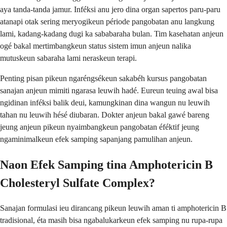
aya tanda-tanda jamur. Inféksi anu jero dina organ sapertos paru-paru
atanapi otak sering meryogikeun période pangobatan anu langkung
lami, kadang-kadang dugi ka sababaraha bulan. Tim kasehatan anjeun
ogé bakal mertimbangkeun status sistem imun anjeun nalika
mutuskeun sabaraha lami neraskeun terapi.
Penting pisan pikeun ngaréngsékeun sakabéh kursus pangobatan
sanajan anjeun mimiti ngarasa leuwih hadé. Eureun teuing awal bisa
ngidinan inféksi balik deui, kamungkinan dina wangun nu leuwih
tahan nu leuwih hésé diubaran. Dokter anjeun bakal gawé bareng
jeung anjeun pikeun nyaimbangkeun pangobatan éféktif jeung
ngaminimalkeun efek samping sapanjang pamulihan anjeun.
Naon Efek Samping tina Amphotericin B
Cholesteryl Sulfate Complex?
Sanajan formulasi ieu dirancang pikeun leuwih aman ti amphotericin B
tradisional, éta masih bisa ngabalukarkeun efek samping nu rupa-rupa