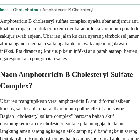
Imah
Obat-obatan
Amphotericin B Cholesteryl Sulfate Complex Intravenous Route
Amphotericin B cholesteryl sulfate complex nyaéta ubar antijamur anu
kuat anu dipaké ku dokter pikeun ngubaran inféksi jamur anu parah di
sakujur awak anjeun. Ubar ieu jalan ku cara nyerang témbok sél jamur,
ahirna ngancurkeunana sarta ngabantuan awak anjeun ngalawan
inféksi. Éta dirancang khusus pikeun inféksi anu parah atanapi henteu
ngaréspon kana pangobatan sanés.
Naon Amphotericin B Cholesteryl Sulfate
Complex?
Ubar ieu mangrupikeun vérsi amphotericin B anu diformulasikeun
khusus, salah sahiji ubar antijamur anu paling efektif anu sayogi.
Bagian "cholesteryl sulfate complex" hartosna bahan aktif
digabungkeun sareng cholesteryl sulfate pikeun ngajantenkeun
langkung aman sareng ngirangan efek samping dibandingkeun sareng
bentuk aslina. Kombinasi ieu ngabantosan ngajagi ginjal anjeun sareng