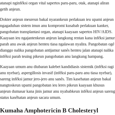
atanapi nginféksi organ vital sapertos paru-paru, otak, atanapi aliran
getih anjeun.
Dokter anjeun meureun bakal nyarankeun perlakuan ieu upami anjeun
ngagaduhan sistem imun anu kompromi kusabab perlakuan kanker,
pangobatan transplantasi organ, atanapi kaayaan sapertos HIV/AIDS.
Kaayaan ieu ngajantenkeun anjeun langkung rentan kana inféksi jamur
parah anu awak anjeun henteu tiasa ngalawan nyalira. Pangobatan ogé
dianggo nalika pangobatan antijamur sanés henteu jalan atanapi nalika
inféksi parah teuing pikeun pangobatan anu langkung hampang.
Kaayaan umum anu diubaran kalebet kandidiasis sistemik (inféksi ragi
anu nyebar), aspergillosis invasif (inféksi paru-paru anu tiasa nyebar),
sareng inféksi jamur jero-jero anu sanés. Tim kasehatan anjeun bakal
nangtoskeun upami pangobatan ieu leres pikeun kaayaan khusus
anjeun dumasar kana jinis jamur anu nyababkeun inféksi anjeun sareng
status kaséhatan anjeun sacara umum.
Kumaha Amphotericin B Cholesteryl