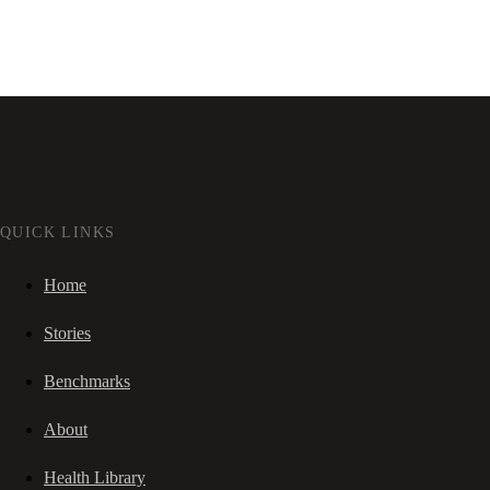
QUICK LINKS
Home
Stories
Benchmarks
About
Health Library