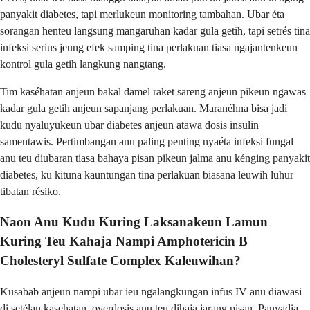
panyakit diabetes, tapi merlukeun monitoring tambahan. Ubar éta
sorangan henteu langsung mangaruhan kadar gula getih, tapi setrés tina
infeksi serius jeung efek samping tina perlakuan tiasa ngajantenkeun
kontrol gula getih langkung nangtang.
Tim kaséhatan anjeun bakal damel raket sareng anjeun pikeun ngawas
kadar gula getih anjeun sapanjang perlakuan. Maranéhna bisa jadi
kudu nyaluyukeun ubar diabetes anjeun atawa dosis insulin
samentawis. Pertimbangan anu paling penting nyaéta infeksi fungal
anu teu diubaran tiasa bahaya pisan pikeun jalma anu kénging panyakit
diabetes, ku kituna kauntungan tina perlakuan biasana leuwih luhur
tibatan résiko.
Naon Anu Kudu Kuring Laksanakeun Lamun
Kuring Teu Kahaja Nampi Amphotericin B
Cholesteryl Sulfate Complex Kaleuwihan?
Kusabab anjeun nampi ubar ieu ngalangkungan infus IV anu diawasi
di setélan kasehatan, overdosis anu teu dihaja jarang pisan. Panyadia