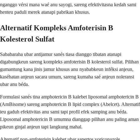
nganggo vérsi mana waé anu sayogi, sareng efektivitasna kedah sami
henteu paduli merek atanapi pabrikan khusus.
Alternatif Kompleks Amfoterisin B
Kolesterol Sulfat
Sababaraha ubar antijamur sanés tiasa dianggo tibatan atanapi
digabungkeun sareng kompleks amfoterisin B kolesterol sulfat. Pilihan
gumantung kana jinis jamur khusus anu nyababkeun inféksi anjeun,
kaséhatan anjeun sacara umum, sareng kumaha saé anjeun noleransi
ubar anu béda.
Formulasi sanés tina amphotericin B kalebet liposomal amphotericin B
(AmBisome) sareng amphotericin B lipid complex (Abelcet). Alternatif
ieu gaduh efektivitas anu sami tapi profil efek samping anu béda.
Liposomal amphotericin B umumna dianggap pilihan anu paling aman
pikeun ginjal anjeun tapi langkung mahal.
Alternatif non-amfoterisin kalebet ubar sapertos voriconazole,