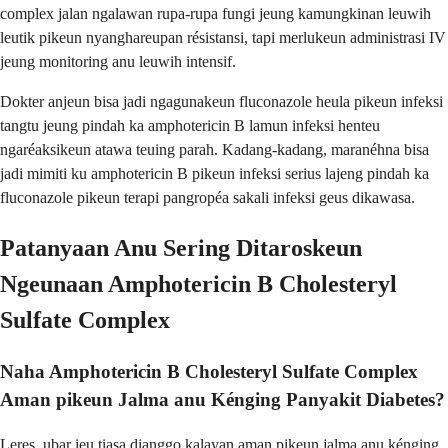
complex jalan ngalawan rupa-rupa fungi jeung kamungkinan leuwih
leutik pikeun nyanghareupan résistansi, tapi merlukeun administrasi IV
jeung monitoring anu leuwih intensif.
Dokter anjeun bisa jadi ngagunakeun fluconazole heula pikeun infeksi
tangtu jeung pindah ka amphotericin B lamun infeksi henteu
ngaréaksikeun atawa teuing parah. Kadang-kadang, maranéhna bisa
jadi mimiti ku amphotericin B pikeun infeksi serius lajeng pindah ka
fluconazole pikeun terapi pangropéa sakali infeksi geus dikawasa.
Patanyaan Anu Sering Ditaroskeun
Ngeunaan Amphotericin B Cholesteryl
Sulfate Complex
Naha Amphotericin B Cholesteryl Sulfate Complex
Aman pikeun Jalma anu Kénging Panyakit Diabetes?
Leres, ubar ieu tiasa dianggo kalayan aman pikeun jalma anu kénging