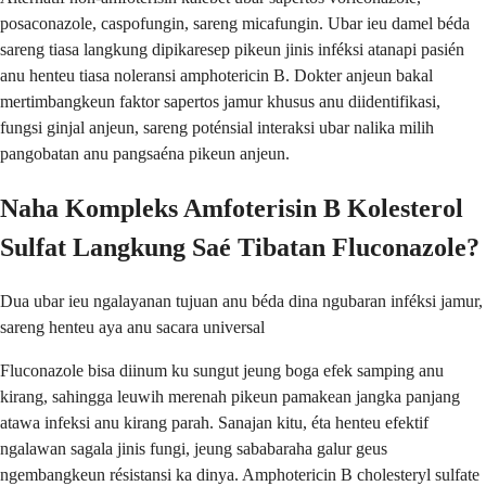
posaconazole, caspofungin, sareng micafungin. Ubar ieu damel béda
sareng tiasa langkung dipikaresep pikeun jinis inféksi atanapi pasién
anu henteu tiasa noleransi amphotericin B. Dokter anjeun bakal
mertimbangkeun faktor sapertos jamur khusus anu diidentifikasi,
fungsi ginjal anjeun, sareng poténsial interaksi ubar nalika milih
pangobatan anu pangsaéna pikeun anjeun.
Naha Kompleks Amfoterisin B Kolesterol
Sulfat Langkung Saé Tibatan Fluconazole?
Dua ubar ieu ngalayanan tujuan anu béda dina ngubaran inféksi jamur,
sareng henteu aya anu sacara universal
Fluconazole bisa diinum ku sungut jeung boga efek samping anu
kirang, sahingga leuwih merenah pikeun pamakean jangka panjang
atawa infeksi anu kirang parah. Sanajan kitu, éta henteu efektif
ngalawan sagala jinis fungi, jeung sababaraha galur geus
ngembangkeun résistansi ka dinya. Amphotericin B cholesteryl sulfate