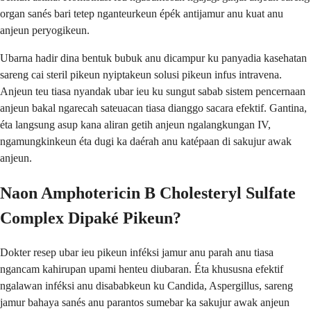
organ sanés bari tetep nganteurkeun épék antijamur anu kuat anu
anjeun peryogikeun.
Ubarna hadir dina bentuk bubuk anu dicampur ku panyadia kasehatan
sareng cai steril pikeun nyiptakeun solusi pikeun infus intravena.
Anjeun teu tiasa nyandak ubar ieu ku sungut sabab sistem pencernaan
anjeun bakal ngarecah sateuacan tiasa dianggo sacara efektif. Gantina,
éta langsung asup kana aliran getih anjeun ngalangkungan IV,
ngamungkinkeun éta dugi ka daérah anu katépaan di sakujur awak
anjeun.
Naon Amphotericin B Cholesteryl Sulfate
Complex Dipaké Pikeun?
Dokter resep ubar ieu pikeun inféksi jamur anu parah anu tiasa
ngancam kahirupan upami henteu diubaran. Éta khususna efektif
ngalawan inféksi anu disababkeun ku Candida, Aspergillus, sareng
jamur bahaya sanés anu parantos sumebar ka sakujur awak anjeun