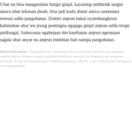
Ubar nu bisa mangaruhan fungsi ginjal, kayaning antibiotik tangtu
atawa ubar tekanan darah, bisa jadi kudu diatur atawa samentara
eureun salila pangobatan. Dokter anjeun bakal nyaimbangkeun
kabutuhan ubar ieu jeung pentingna ngajaga ginjal anjeun salila terapi
antifungal. Salawasna ngabejaan tim kaséhatan anjeun ngeunaan
sagala ubar anyar nu anjeun mimitian bari nampa pangobatan.
Medical Disclaimer:
This article is for informational purposes only and does not constitute
medical advice. Always consult a qualified healthcare provider for diagnosis and treatment
decisions. If you are experiencing a medical emergency, call 911 or go to the nearest emergency
room immediately.