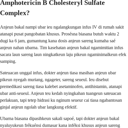
Amphotericin B Cholesteryl Sulfate
Complex?
Anjeun bakal nampi ubar ieu ngalangkungan infus IV di rumah sakit
atanapi pusat pangobatan khusus. Prosésna biasana butuh waktu 2
dugi ka 6 jam, gumantung kana dosis anjeun sareng kumaha saé
anjeun nahan ubarna. Tim kasehatan anjeun bakal ngamimitian infus
sacara laun sareng laun ningkatkeun laju pikeun ngaminimalkeun efek
samping.
Sateuacan unggal infus, dokter anjeun tiasa masihan anjeun ubar
pikeun nyegah muriang, ngageter, sareng seueul. Ieu disebut
premedikasi sareng tiasa kalebet asetaminofen, antihistamin, atanapi
ubar anti-seueul. Anjeun teu kedah nyingkahan tuangeun sateuacan
perlakuan, tapi tetep hidrasi ku nginum seueur cai tiasa ngabantosan
ginjal anjeun ngolah ubar langkung efektif.
Ubarna biasana dipasihkeun sakali sapoé, tapi dokter anjeun bakal
nyaluyukeun frékuénsi dumasar kana inféksi khusus anjeun sareng