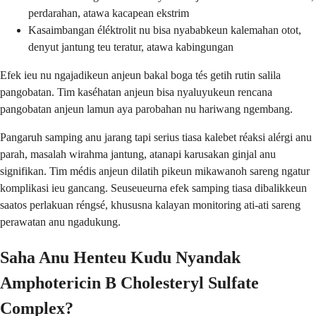
perdarahan, atawa kacapean ekstrim
Kasaimbangan éléktrolit nu bisa nyababkeun kalemahan otot,
denyut jantung teu teratur, atawa kabingungan
Efek ieu nu ngajadikeun anjeun bakal boga tés getih rutin salila
pangobatan. Tim kaséhatan anjeun bisa nyaluyukeun rencana
pangobatan anjeun lamun aya parobahan nu hariwang ngembang.
Pangaruh samping anu jarang tapi serius tiasa kalebet réaksi alérgi anu
parah, masalah wirahma jantung, atanapi karusakan ginjal anu
signifikan. Tim médis anjeun dilatih pikeun mikawanoh sareng ngatur
komplikasi ieu gancang. Seuseueurna efek samping tiasa dibalikkeun
saatos perlakuan réngsé, khususna kalayan monitoring ati-ati sareng
perawatan anu ngadukung.
Saha Anu Henteu Kudu Nyandak
Amphotericin B Cholesteryl Sulfate
Complex?