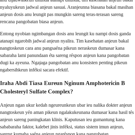
nyaluyukeun jadwal anjeun sasuai. Aranjeunna biasana bakal masihan
anjeun dosis anu leungit pas mungkin sareng teras-terasan sareng
rencana pangobatan biasa anjeun.
Entong nyobian ngimbangan dosis anu leungit ku nampi dosis ganda
atanapi ngarobih jadwal anjeun nyalira. Tim kasehatan anjeun bakal
nangtoskeun cara anu pangsaéna pikeun neraskeun dumasar kana
sabaraha lami panundaan éta sareng réspon anjeun kana pangobatan
dugi ka ayeuna. Ngajaga pangobatan anu konsisten penting pikeun
ngabersihkeun inféksi sacara efektif.
Iraha Abdi Tiasa Eureun Nginum Amphotericin B
Cholesteryl Sulfate Complex?
Anjeun ngan ukur kedah ngeureunkeun ubar ieu nalika dokter anjeun
nangtoskeun yén aman pikeun ngalakukeunana dumasar kana hasil tés
anjeun sareng paningkatan klinis. Kaputusan ieu gumantung kana
sababaraha faktor, kalebet jinis inféksi, status sistem imun anjeun,
sareng kumaha saéna anjeun ngaréspon kana pangobatan.