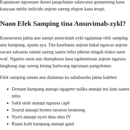
Kaputusan ngeunaan durasi pangobatan salawasna gumantung kana
kaayaan médis individu anjeun sareng réspon kana terapi.
Naon Efek Samping tina Ansuvimab-zykl?
Kaseueuran jalma anu nampi ansuvimab-zykl ngalaman efek samping
anu hampang, upami aya. Tim kasehatan anjeun bakal ngawas anjeun
sacara saksama salami sareng saatos infus pikeun ningali réaksi naon
waé. Ngartos naon anu diarepkeun tiasa ngabantosan anjeun ngarasa
langkung siap sareng kirang hariwang ngeunaan pangobatan.
Efek samping umum anu dialaman ku sababaraha jalma kalebet:
Demam hampang atanapi ngageter nalika atanapi teu lami saatos
infus
Sakit sirah atanapi ngarasa capé
Seueul atanapi henteu raoseun beuteung
Nyeri atanapi nyeri dina situs IV
Ruam kulit hampang atanapi gatal