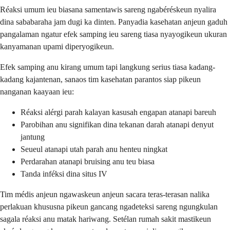
Réaksi umum ieu biasana samentawis sareng ngabéréskeun nyalira
dina sababaraha jam dugi ka dinten. Panyadia kasehatan anjeun gaduh
pangalaman ngatur efek samping ieu sareng tiasa nyayogikeun ukuran
kanyamanan upami diperyogikeun.
Efek samping anu kirang umum tapi langkung serius tiasa kadang-
kadang kajantenan, sanaos tim kasehatan parantos siap pikeun
nanganan kaayaan ieu:
Réaksi alérgi parah kalayan kasusah engapan atanapi bareuh
Parobihan anu signifikan dina tekanan darah atanapi denyut
jantung
Seueul atanapi utah parah anu henteu ningkat
Perdarahan atanapi bruising anu teu biasa
Tanda inféksi dina situs IV
Tim médis anjeun ngawaskeun anjeun sacara teras-terasan nalika
perlakuan khususna pikeun gancang ngadeteksi sareng ngungkulan
sagala réaksi anu matak hariwang. Setélan rumah sakit mastikeun