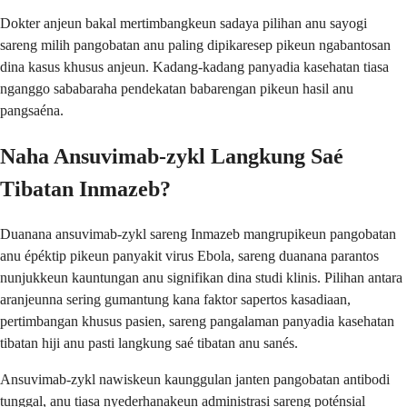
Dokter anjeun bakal mertimbangkeun sadaya pilihan anu sayogi
sareng milih pangobatan anu paling dipikaresep pikeun ngabantosan
dina kasus khusus anjeun. Kadang-kadang panyadia kasehatan tiasa
nganggo sababaraha pendekatan babarengan pikeun hasil anu
pangsaéna.
Naha Ansuvimab-zykl Langkung Saé
Tibatan Inmazeb?
Duanana ansuvimab-zykl sareng Inmazeb mangrupikeun pangobatan
anu épéktip pikeun panyakit virus Ebola, sareng duanana parantos
nunjukkeun kauntungan anu signifikan dina studi klinis. Pilihan antara
aranjeunna sering gumantung kana faktor sapertos kasadiaan,
pertimbangan khusus pasien, sareng pangalaman panyadia kasehatan
tibatan hiji anu pasti langkung saé tibatan anu sanés.
Ansuvimab-zykl nawiskeun kaunggulan janten pangobatan antibodi
tunggal, anu tiasa nyederhanakeun administrasi sareng poténsial