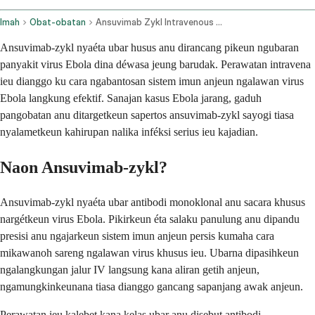
Imah
Obat-obatan
Ansuvimab Zykl Intravenous Route
Ansuvimab-zykl nyaéta ubar husus anu dirancang pikeun ngubaran
panyakit virus Ebola dina déwasa jeung barudak. Perawatan intravena
ieu dianggo ku cara ngabantosan sistem imun anjeun ngalawan virus
Ebola langkung efektif. Sanajan kasus Ebola jarang, gaduh
pangobatan anu ditargetkeun sapertos ansuvimab-zykl sayogi tiasa
nyalametkeun kahirupan nalika inféksi serius ieu kajadian.
Naon Ansuvimab-zykl?
Ansuvimab-zykl nyaéta ubar antibodi monoklonal anu sacara khusus
nargétkeun virus Ebola. Pikirkeun éta salaku panulung anu dipandu
presisi anu ngajarkeun sistem imun anjeun persis kumaha cara
mikawanoh sareng ngalawan virus khusus ieu. Ubarna dipasihkeun
ngalangkungan jalur IV langsung kana aliran getih anjeun,
ngamungkinkeunana tiasa dianggo gancang sapanjang awak anjeun.
Perawatan ieu kalebet kana kelas ubar anu disebut antibodi