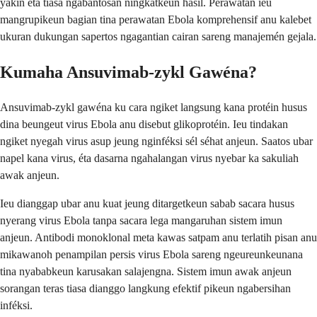
yakin éta tiasa ngabantosan ningkatkeun hasil. Perawatan ieu
mangrupikeun bagian tina perawatan Ebola komprehensif anu kalebet
ukuran dukungan sapertos ngagantian cairan sareng manajemén gejala.
Kumaha Ansuvimab-zykl Gawéna?
Ansuvimab-zykl gawéna ku cara ngiket langsung kana protéin husus
dina beungeut virus Ebola anu disebut glikoprotéin. Ieu tindakan
ngiket nyegah virus asup jeung nginféksi sél séhat anjeun. Saatos ubar
napel kana virus, éta dasarna ngahalangan virus nyebar ka sakuliah
awak anjeun.
Ieu dianggap ubar anu kuat jeung ditargetkeun sabab sacara husus
nyerang virus Ebola tanpa sacara lega mangaruhan sistem imun
anjeun. Antibodi monoklonal meta kawas satpam anu terlatih pisan anu
mikawanoh penampilan persis virus Ebola sareng ngeureunkeunana
tina nyababkeun karusakan salajengna. Sistem imun awak anjeun
sorangan teras tiasa dianggo langkung efektif pikeun ngabersihan
inféksi.