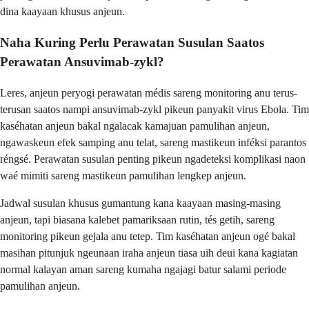
dina kaayaan khusus anjeun.
Naha Kuring Perlu Perawatan Susulan Saatos
Perawatan Ansuvimab-zykl?
Leres, anjeun peryogi perawatan médis sareng monitoring anu terus-
terusan saatos nampi ansuvimab-zykl pikeun panyakit virus Ebola. Tim
kaséhatan anjeun bakal ngalacak kamajuan pamulihan anjeun,
ngawaskeun efek samping anu telat, sareng mastikeun inféksi parantos
réngsé. Perawatan susulan penting pikeun ngadeteksi komplikasi naon
waé mimiti sareng mastikeun pamulihan lengkep anjeun.
Jadwal susulan khusus gumantung kana kaayaan masing-masing
anjeun, tapi biasana kalebet pamariksaan rutin, tés getih, sareng
monitoring pikeun gejala anu tetep. Tim kaséhatan anjeun ogé bakal
masihan pitunjuk ngeunaan iraha anjeun tiasa uih deui kana kagiatan
normal kalayan aman sareng kumaha ngajagi batur salami periode
pamulihan anjeun.