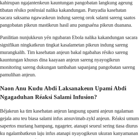
kahirupan ngajantenkeun kauntungan pangobatan langkung ageung
tibatan résiko poténsial nalika kakandungan. Panyadia kasehatan
sacara saksama ngawaskeun indung sareng orok salami sareng saatos
pangobatan pikeun mastikeun hasil anu pangsaéna pikeun duanana.
Panilitian nunjukkeun yén ngubaran Ebola nalika kakandungan sacara
signifikan ningkatkeun tingkat kasalametan pikeun indung sareng
murangkalih. Tim kasehatan anjeun bakal ngabahas résiko sareng
kauntungan khusus dina kaayaan anjeun sareng nyayogikeun
monitoring sareng dukungan tambahan sapanjang pangobatan sareng
pamulihan anjeun.
Naon Anu Kudu Abdi Laksanakeun Upami Abdi
Ngagaduhan Réaksi Salami Infusion?
Béjakeun ka tim kasehatan anjeun langsung upami anjeun ngalaman
gejala anu teu biasa salami infus ansuvimab-zykl anjeun. Réaksi umum
sapertos muriang hampang, ngageter, atanapi seueul sering tiasa diurus
ku ngalambatkeun laju infus atanapi nyayogikeun ukuran kanyamanan