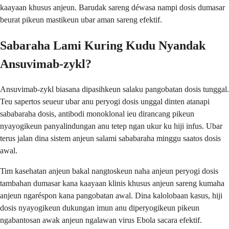
kaayaan khusus anjeun. Barudak sareng déwasa nampi dosis dumasar
beurat pikeun mastikeun ubar aman sareng efektif.
Sabaraha Lami Kuring Kudu Nyandak
Ansuvimab-zykl?
Ansuvimab-zykl biasana dipasihkeun salaku pangobatan dosis tunggal.
Teu sapertos seueur ubar anu peryogi dosis unggal dinten atanapi
sababaraha dosis, antibodi monoklonal ieu dirancang pikeun
nyayogikeun panyalindungan anu tetep ngan ukur ku hiji infus. Ubar
terus jalan dina sistem anjeun salami sababaraha minggu saatos dosis
awal.
Tim kasehatan anjeun bakal nangtoskeun naha anjeun peryogi dosis
tambahan dumasar kana kaayaan klinis khusus anjeun sareng kumaha
anjeun ngaréspon kana pangobatan awal. Dina kalolobaan kasus, hiji
dosis nyayogikeun dukungan imun anu diperyogikeun pikeun
ngabantosan awak anjeun ngalawan virus Ebola sacara efektif.