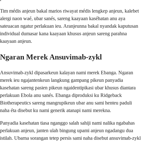
Tim médis anjeun bakal marios riwayat médis lengkep anjeun, kalebet
alergi naon waé, ubar sanés, sareng kaayaan kaséhatan anu aya
sateuacan ngatur perlakuan ieu. Aranjeunna bakal nyandak kaputusan
individual dumasar kana kaayaan khusus anjeun sareng parahna
kaayaan anjeun.
Ngaran Merek Ansuvimab-zykl
Ansuvimab-zykl dipasarkeun kalayan nami merek Ebanga. Ngaran
merek ieu ngajantenkeun langkung gampang pikeun panyadia
kasehatan sareng pasien pikeun ngaidentipikasi ubar khusus diantara
perlakuan Ebola anu sanés. Ebanga diproduksi ku Ridgeback
Biotherapeutics sareng mangrupikeun ubar anu sami henteu paduli
naha éta disebut ku nami generik atanapi nami merekna.
Panyadia kasehatan tiasa nganggo salah sahiji nami nalika ngabahas
perlakuan anjeun, janten ulah bingung upami anjeun ngadangu dua
istilah. Ubarna sorangan tetep persis sami naha disebut ansuvimab-zykl