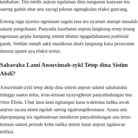
tambahan. Tim médis anjeun ngalaman dina nanganan kaayaan ieu
sareng gaduh ubar anu sayogi pikeun ngungkulan réaksi gancang.
Entong ragu nyarios ngeunaan sagala rasa teu nyaman atanapi masalah
salami pangobatan. Panyadia kasehatan anjeun langkung resep terang
ngeunaan gejala hampang mimiti tibatan ngagaduhanana poténsial
parah. Setélan rumah sakit mastikeun aksés langsung kana perawatan
darurat upami aya réaksi serius.
Sabaraha Lami Ansuvimab-zykl Tetep dina Sistim
Abdi?
Ansuvimab-zykl tetep aktip dina sistem anjeun salami sababaraha
minggu saatos infus, teras-terasan nyayogikeun panyalindungan tina
virus Ebola. Ubar laun-laun ngirangan kana waktosna nalika awak
anjeun sacara alami ngolah sareng ngaleungitkeunana. Ayana anu
diperpanjang ieu ngabantosan mastikeun panyalindungan anu terus-
terusan salami periode kritis nalika sistem imun anjeun ngalawan
inféksi.