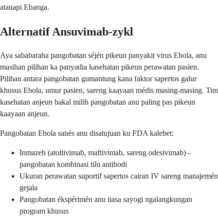
atanapi Ebanga.
Alternatif Ansuvimab-zykl
Aya sababaraha pangobatan séjén pikeun panyakit virus Ebola, anu
masihan pilihan ka panyadia kasehatan pikeun perawatan pasien.
Pilihan antara pangobatan gumantung kana faktor sapertos galur
khusus Ebola, umur pasien, sareng kaayaan médis masing-masing. Tim
kasehatan anjeun bakal milih pangobatan anu paling pas pikeun
kaayaan anjeun.
Pangobatan Ebola sanés anu disatujuan ku FDA kalebet:
Inmazeb (atoltivimab, maftivimab, sareng odesivimab) -
pangobatan kombinasi tilu antibodi
Ukuran perawatan suportif sapertos cairan IV sareng manajemén
gejala
Pangobatan ékspérimén anu tiasa sayogi ngalangkungan
program khusus