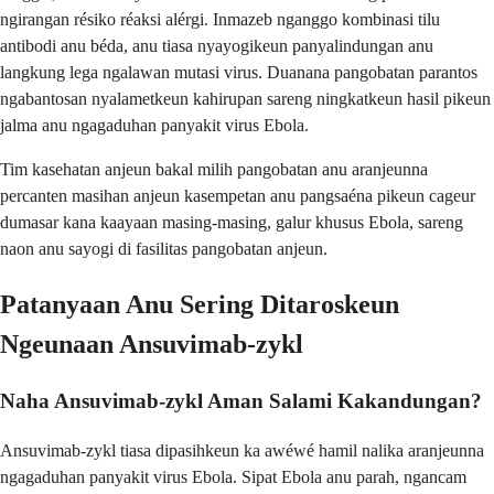
ngirangan résiko réaksi alérgi. Inmazeb nganggo kombinasi tilu
antibodi anu béda, anu tiasa nyayogikeun panyalindungan anu
langkung lega ngalawan mutasi virus. Duanana pangobatan parantos
ngabantosan nyalametkeun kahirupan sareng ningkatkeun hasil pikeun
jalma anu ngagaduhan panyakit virus Ebola.
Tim kasehatan anjeun bakal milih pangobatan anu aranjeunna
percanten masihan anjeun kasempetan anu pangsaéna pikeun cageur
dumasar kana kaayaan masing-masing, galur khusus Ebola, sareng
naon anu sayogi di fasilitas pangobatan anjeun.
Patanyaan Anu Sering Ditaroskeun
Ngeunaan Ansuvimab-zykl
Naha Ansuvimab-zykl Aman Salami Kakandungan?
Ansuvimab-zykl tiasa dipasihkeun ka awéwé hamil nalika aranjeunna
ngagaduhan panyakit virus Ebola. Sipat Ebola anu parah, ngancam