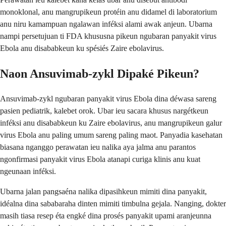
monoklonal, anu mangrupikeun protéin anu didamel di laboratorium
anu niru kamampuan ngalawan inféksi alami awak anjeun. Ubarna
nampi persetujuan ti FDA khususna pikeun ngubaran panyakit virus
Ebola anu disababkeun ku spésiés Zaire ebolavirus.
Naon Ansuvimab-zykl Dipaké Pikeun?
Ansuvimab-zykl ngubaran panyakit virus Ebola dina déwasa sareng
pasien pediatrik, kalebet orok. Ubar ieu sacara khusus nargétkeun
inféksi anu disababkeun ku Zaire ebolavirus, anu mangrupikeun galur
virus Ebola anu paling umum sareng paling maot. Panyadia kasehatan
biasana nganggo perawatan ieu nalika aya jalma anu parantos
ngonfirmasi panyakit virus Ebola atanapi curiga klinis anu kuat
ngeunaan inféksi.
Ubarna jalan pangsaéna nalika dipasihkeun mimiti dina panyakit,
idéalna dina sababaraha dinten mimiti timbulna gejala. Nanging, dokter
masih tiasa resep éta engké dina prosés panyakit upami aranjeunna