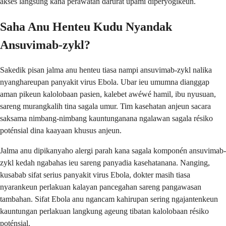
aksés langsung kana perawatan darurat upami diperyogikeun.
Saha Anu Henteu Kudu Nyandak
Ansuvimab-zykl?
Sakedik pisan jalma anu henteu tiasa nampi ansuvimab-zykl nalika
nyanghareupan panyakit virus Ebola. Ubar ieu umumna dianggap
aman pikeun kalolobaan pasien, kalebet awéwé hamil, ibu nyusuan,
sareng murangkalih tina sagala umur. Tim kasehatan anjeun sacara
saksama nimbang-nimbang kauntunganana ngalawan sagala résiko
poténsial dina kaayaan khusus anjeun.
Jalma anu dipikanyaho alergi parah kana sagala komponén ansuvimab-
zykl kedah ngabahas ieu sareng panyadia kasehatanana. Nanging,
kusabab sifat serius panyakit virus Ebola, dokter masih tiasa
nyarankeun perlakuan kalayan pancegahan sareng pangawasan
tambahan. Sifat Ebola anu ngancam kahirupan sering ngajantenkeun
kauntungan perlakuan langkung ageung tibatan kalolobaan résiko
poténsial.