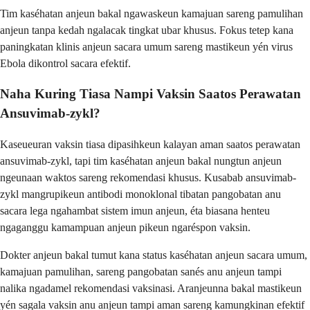
Tim kaséhatan anjeun bakal ngawaskeun kamajuan sareng pamulihan
anjeun tanpa kedah ngalacak tingkat ubar khusus. Fokus tetep kana
paningkatan klinis anjeun sacara umum sareng mastikeun yén virus
Ebola dikontrol sacara efektif.
Naha Kuring Tiasa Nampi Vaksin Saatos Perawatan
Ansuvimab-zykl?
Kaseueuran vaksin tiasa dipasihkeun kalayan aman saatos perawatan
ansuvimab-zykl, tapi tim kaséhatan anjeun bakal nungtun anjeun
ngeunaan waktos sareng rekomendasi khusus. Kusabab ansuvimab-
zykl mangrupikeun antibodi monoklonal tibatan pangobatan anu
sacara lega ngahambat sistem imun anjeun, éta biasana henteu
ngaganggu kamampuan anjeun pikeun ngaréspon vaksin.
Dokter anjeun bakal tumut kana status kaséhatan anjeun sacara umum,
kamajuan pamulihan, sareng pangobatan sanés anu anjeun tampi
nalika ngadamel rekomendasi vaksinasi. Aranjeunna bakal mastikeun
yén sagala vaksin anu anjeun tampi aman sareng kamungkinan efektif