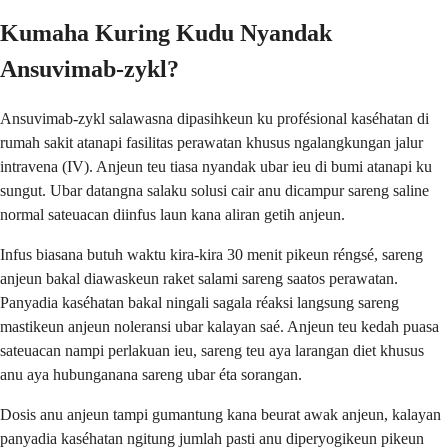
Kumaha Kuring Kudu Nyandak
Ansuvimab-zykl?
Ansuvimab-zykl salawasna dipasihkeun ku profésional kaséhatan di
rumah sakit atanapi fasilitas perawatan khusus ngalangkungan jalur
intravena (IV). Anjeun teu tiasa nyandak ubar ieu di bumi atanapi ku
sungut. Ubar datangna salaku solusi cair anu dicampur sareng saline
normal sateuacan diinfus laun kana aliran getih anjeun.
Infus biasana butuh waktu kira-kira 30 menit pikeun réngsé, sareng
anjeun bakal diawaskeun raket salami sareng saatos perawatan.
Panyadia kaséhatan bakal ningali sagala réaksi langsung sareng
mastikeun anjeun noleransi ubar kalayan saé. Anjeun teu kedah puasa
sateuacan nampi perlakuan ieu, sareng teu aya larangan diet khusus
anu aya hubunganana sareng ubar éta sorangan.
Dosis anu anjeun tampi gumantung kana beurat awak anjeun, kalayan
panyadia kaséhatan ngitung jumlah pasti anu diperyogikeun pikeun