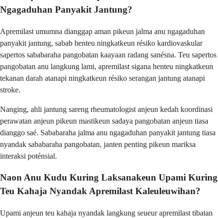
Ngagaduhan Panyakit Jantung?
Apremilast umumna dianggap aman pikeun jalma anu ngagaduhan
panyakit jantung, sabab henteu ningkatkeun résiko kardiovaskular
sapertos sababaraha pangobatan kaayaan radang sanésna. Teu sapertos
pangobatan anu langkung lami, apremilast sigana henteu ningkatkeun
tekanan darah atanapi ningkatkeun résiko serangan jantung atanapi
stroke.
Nanging, ahli jantung sareng rheumatologist anjeun kedah koordinasi
perawatan anjeun pikeun mastikeun sadaya pangobatan anjeun tiasa
dianggo saé. Sababaraha jalma anu ngagaduhan panyakit jantung tiasa
nyandak sababaraha pangobatan, janten penting pikeun mariksa
interaksi poténsial.
Naon Anu Kudu Kuring Laksanakeun Upami Kuring
Teu Kahaja Nyandak Apremilast Kaleuleuwihan?
Upami anjeun teu kahaja nyandak langkung seueur apremilast tibatan