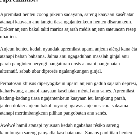
Apremilast henteu cocog pikeun sadayana, sareng kaayaan kaséhatan
atanapi kaayaan anu tangtu tiasa ngajantenkeun henteu disarankeun.
Dokter anjeun bakal taliti marios sajarah médis anjeun sateuacan resep
ubar ieu.
Anjeun henteu kedah nyandak apremilast upami anjeun alérgi kana éta
atanapi bahan-bahanna. Jalma anu ngagaduhan masalah ginjal anu
parah panginten peryogi pangaturan dosis atanapi pangobatan
alternatif, sabab ubar diprosés ngalangkungan ginjal.
Perhatosan khusus diperyogikeun upami anjeun gaduh sajarah depresi,
kahariwang, atanapi kaayaan kaséhatan méntal anu sanés. Apremilast
kadang-kadang tiasa ngajantenkeun kaayaan ieu langkung parah,
janten dokter anjeun bakal hoyong ngawas anjeun sacara saksama
atanapi mertimbangkeun pilihan pangobatan anu sanés.
Awéwé hamil atanapi nyusuan kedah ngabahas résiko sareng
kauntungan sareng panyadia kasehatanana. Sanaos panilitian henteu