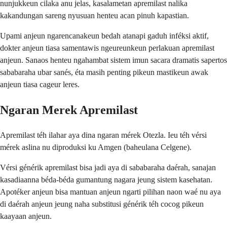
nunjukkeun cilaka anu jelas, kasalametan apremilast nalika
kakandungan sareng nyusuan henteu acan pinuh kapastian.
Upami anjeun ngarencanakeun bedah atanapi gaduh inféksi aktif,
dokter anjeun tiasa samentawis ngeureunkeun perlakuan apremilast
anjeun. Sanaos henteu ngahambat sistem imun sacara dramatis sapertos
sababaraha ubar sanés, éta masih penting pikeun mastikeun awak
anjeun tiasa cageur leres.
Ngaran Merek Apremilast
Apremilast téh ilahar aya dina ngaran mérek Otezla. Ieu téh vérsi
mérek aslina nu diproduksi ku Amgen (baheulana Celgene).
Vérsi générik apremilast bisa jadi aya di sababaraha daérah, sanajan
kasadiaanna béda-béda gumantung nagara jeung sistem kasehatan.
Apotéker anjeun bisa mantuan anjeun ngarti pilihan naon waé nu aya
di daérah anjeun jeung naha substitusi générik téh cocog pikeun
kaayaan anjeun.