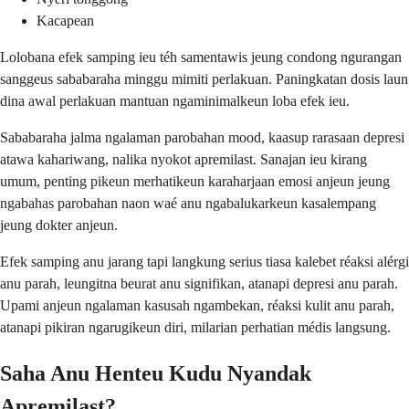
Kacapean
Lolobana efek samping ieu téh samentawis jeung condong ngurangan
sanggeus sababaraha minggu mimiti perlakuan. Paningkatan dosis laun
dina awal perlakuan mantuan ngaminimalkeun loba efek ieu.
Sababaraha jalma ngalaman parobahan mood, kaasup rarasaan depresi
atawa kahariwang, nalika nyokot apremilast. Sanajan ieu kirang
umum, penting pikeun merhatikeun karaharjaan emosi anjeun jeung
ngabahas parobahan naon waé anu ngabalukarkeun kasalempang
jeung dokter anjeun.
Efek samping anu jarang tapi langkung serius tiasa kalebet réaksi alérgi
anu parah, leungitna beurat anu signifikan, atanapi depresi anu parah.
Upami anjeun ngalaman kasusah ngambekan, réaksi kulit anu parah,
atanapi pikiran ngarugikeun diri, milarian perhatian médis langsung.
Saha Anu Henteu Kudu Nyandak
Apremilast?