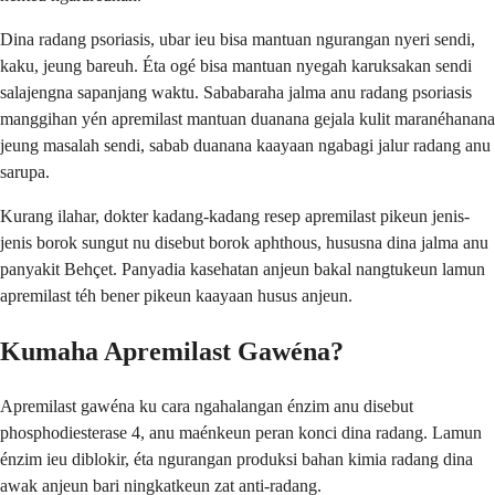
Dina radang psoriasis, ubar ieu bisa mantuan ngurangan nyeri sendi,
kaku, jeung bareuh. Éta ogé bisa mantuan nyegah karuksakan sendi
salajengna sapanjang waktu. Sababaraha jalma anu radang psoriasis
manggihan yén apremilast mantuan duanana gejala kulit maranéhanana
jeung masalah sendi, sabab duanana kaayaan ngabagi jalur radang anu
sarupa.
Kurang ilahar, dokter kadang-kadang resep apremilast pikeun jenis-
jenis borok sungut nu disebut borok aphthous, hususna dina jalma anu
panyakit Behçet. Panyadia kasehatan anjeun bakal nangtukeun lamun
apremilast téh bener pikeun kaayaan husus anjeun.
Kumaha Apremilast Gawéna?
Apremilast gawéna ku cara ngahalangan énzim anu disebut
phosphodiesterase 4, anu maénkeun peran konci dina radang. Lamun
énzim ieu diblokir, éta ngurangan produksi bahan kimia radang dina
awak anjeun bari ningkatkeun zat anti-radang.