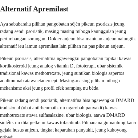
Alternatif Apremilast
Aya sababaraha pilihan pangobatan séjén pikeun psoriasis jeung
radang sendi psoriatik, masing-masing miboga kaunggulan jeung
pertimbangan sorangan. Dokter anjeun bisa mantuan anjeun nalungtik
alternatif ieu lamun apremilast lain pilihan nu pas pikeun anjeun.
Pikeun psoriasis, alternatifna ngawengku pangobatan topikal kawas
kortikosteroid jeung analog vitamin D, fototerapi, ubar sistemik
tradisional kawas methotrexate, jeung suntikan biologis sapertos
adalimumab atawa etanercept. Masing-masing pilihan miboga
mékanisme aksi jeung profil efek samping nu béda.
Pikeun radang sendi psoriatik, alternatifna bisa ngawengku DMARD
tradisional (ubat antirheumatik nu ngarobah panyakit) kawas
methotrexate atawa sulfasalazine, ubar biologis, atawa DMARD
sintétik nu ditargetkeun kawas tofacitinib. Pilihanana gumantung kana
gejala husus anjeun, tingkat kaparahan panyakit, jeung kahoyong
pribadi.