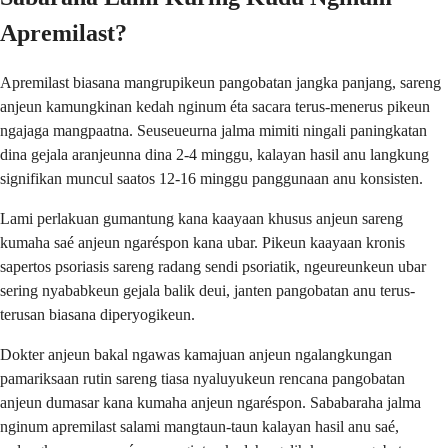
Apremilast?
Apremilast biasana mangrupikeun pangobatan jangka panjang, sareng
anjeun kamungkinan kedah nginum éta sacara terus-menerus pikeun
ngajaga mangpaatna. Seuseueurna jalma mimiti ningali paningkatan
dina gejala aranjeunna dina 2-4 minggu, kalayan hasil anu langkung
signifikan muncul saatos 12-16 minggu panggunaan anu konsisten.
Lami perlakuan gumantung kana kaayaan khusus anjeun sareng
kumaha saé anjeun ngaréspon kana ubar. Pikeun kaayaan kronis
sapertos psoriasis sareng radang sendi psoriatik, ngeureunkeun ubar
sering nyababkeun gejala balik deui, janten pangobatan anu terus-
terusan biasana diperyogikeun.
Dokter anjeun bakal ngawas kamajuan anjeun ngalangkungan
pamariksaan rutin sareng tiasa nyaluyukeun rencana pangobatan
anjeun dumasar kana kumaha anjeun ngaréspon. Sababaraha jalma
nginum apremilast salami mangtaun-taun kalayan hasil anu saé,