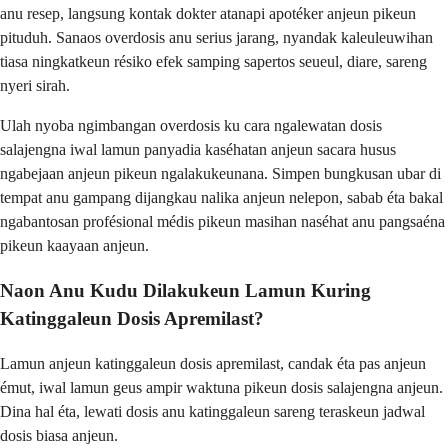
anu resep, langsung kontak dokter atanapi apotéker anjeun pikeun
pituduh. Sanaos overdosis anu serius jarang, nyandak kaleuleuwihan
tiasa ningkatkeun résiko efek samping sapertos seueul, diare, sareng
nyeri sirah.
Ulah nyoba ngimbangan overdosis ku cara ngalewatan dosis
salajengna iwal lamun panyadia kaséhatan anjeun sacara husus
ngabejaan anjeun pikeun ngalakukeunana. Simpen bungkusan ubar di
tempat anu gampang dijangkau nalika anjeun nelepon, sabab éta bakal
ngabantosan profésional médis pikeun masihan naséhat anu pangsaéna
pikeun kaayaan anjeun.
Naon Anu Kudu Dilakukeun Lamun Kuring
Katinggaleun Dosis Apremilast?
Lamun anjeun katinggaleun dosis apremilast, candak éta pas anjeun
émut, iwal lamun geus ampir waktuna pikeun dosis salajengna anjeun.
Dina hal éta, lewati dosis anu katinggaleun sareng teraskeun jadwal
dosis biasa anjeun.