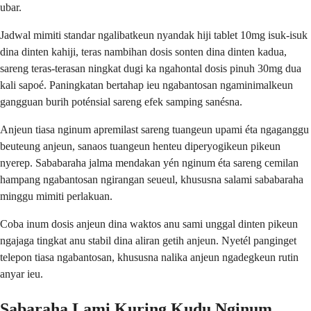
ubar.
Jadwal mimiti standar ngalibatkeun nyandak hiji tablet 10mg isuk-isuk
dina dinten kahiji, teras nambihan dosis sonten dina dinten kadua,
sareng teras-terasan ningkat dugi ka ngahontal dosis pinuh 30mg dua
kali sapoé. Paningkatan bertahap ieu ngabantosan ngaminimalkeun
gangguan burih poténsial sareng efek samping sanésna.
Anjeun tiasa nginum apremilast sareng tuangeun upami éta ngaganggu
beuteung anjeun, sanaos tuangeun henteu diperyogikeun pikeun
nyerep. Sababaraha jalma mendakan yén nginum éta sareng cemilan
hampang ngabantosan ngirangan seueul, khususna salami sababaraha
minggu mimiti perlakuan.
Coba inum dosis anjeun dina waktos anu sami unggal dinten pikeun
ngajaga tingkat anu stabil dina aliran getih anjeun. Nyetél panginget
telepon tiasa ngabantosan, khususna nalika anjeun ngadegkeun rutin
anyar ieu.
Sabaraha Lami Kuring Kudu Nginum