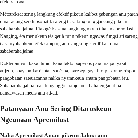
efektivitasna.
Métotréksat sering langkung efektif pikeun kalibet gabungan anu parah
dina radang sendi psoriatik sareng tiasa langkung gancang pikeun
sababaraha jalma. Éta ogé biasana langkung mirah tibatan apremilast.
Nanging, éta merlukeun tés getih rutin pikeun ngawas fungsi ati sareng
tiasa nyababkeun efek samping anu langkung signifikan dina
sababaraha jalma.
Dokter anjeun bakal tumut kana faktor sapertos parahna panyakit
anjeun, kaayaan kaséhatan sanésna, karesep gaya hirup, sareng réspon
pangobatan sateuacanna nalika nyarankeun antara pangobatan ieu.
Sababaraha jalma malah nganggo aranjeunna babarengan dina
pangawasan médis anu ati-ati.
Patanyaan Anu Sering Ditaroskeun
Ngeunaan Apremilast
Naha Apremilast Aman pikeun Jalma anu