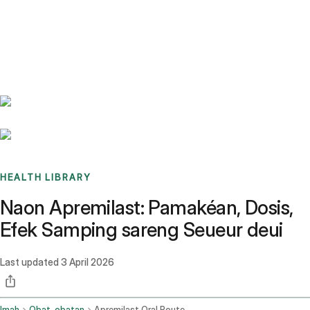
Benchmarks
Stories
FAQ
Sign up / Log in
HEALTH LIBRARY
Naon Apremilast: Pamakéan, Dosis,
Efek Samping sareng Seueur deui
Last updated
3 April 2026
Imah
Obat-obatan
Apremilast Oral Route