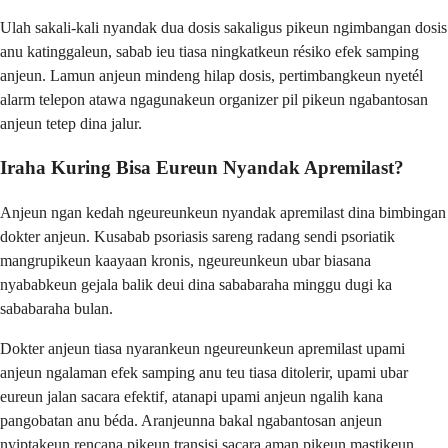
Ulah sakali-kali nyandak dua dosis sakaligus pikeun ngimbangan dosis
anu katinggaleun, sabab ieu tiasa ningkatkeun résiko efek samping
anjeun. Lamun anjeun mindeng hilap dosis, pertimbangkeun nyetél
alarm telepon atawa ngagunakeun organizer pil pikeun ngabantosan
anjeun tetep dina jalur.
Iraha Kuring Bisa Eureun Nyandak Apremilast?
Anjeun ngan kedah ngeureunkeun nyandak apremilast dina bimbingan
dokter anjeun. Kusabab psoriasis sareng radang sendi psoriatik
mangrupikeun kaayaan kronis, ngeureunkeun ubar biasana
nyababkeun gejala balik deui dina sababaraha minggu dugi ka
sababaraha bulan.
Dokter anjeun tiasa nyarankeun ngeureunkeun apremilast upami
anjeun ngalaman efek samping anu teu tiasa ditolerir, upami ubar
eureun jalan sacara efektif, atanapi upami anjeun ngalih kana
pangobatan anu béda. Aranjeunna bakal ngabantosan anjeun
nyiptakeun rencana pikeun transisi sacara aman pikeun mastikeun