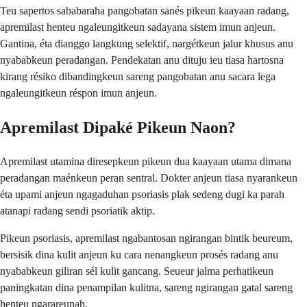
Teu sapertos sababaraha pangobatan sanés pikeun kaayaan radang,
apremilast henteu ngaleungitkeun sadayana sistem imun anjeun.
Gantina, éta dianggo langkung selektif, nargétkeun jalur khusus anu
nyababkeun peradangan. Pendekatan anu dituju ieu tiasa hartosna
kirang résiko dibandingkeun sareng pangobatan anu sacara lega
ngaleungitkeun réspon imun anjeun.
Apremilast Dipaké Pikeun Naon?
Apremilast utamina diresepkeun pikeun dua kaayaan utama dimana
peradangan maénkeun peran sentral. Dokter anjeun tiasa nyarankeun
éta upami anjeun ngagaduhan psoriasis plak sedeng dugi ka parah
atanapi radang sendi psoriatik aktip.
Pikeun psoriasis, apremilast ngabantosan ngirangan bintik beureum,
bersisik dina kulit anjeun ku cara nenangkeun prosés radang anu
nyababkeun giliran sél kulit gancang. Seueur jalma perhatikeun
paningkatan dina penampilan kulitna, sareng ngirangan gatal sareng
henteu ngarareunah.