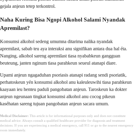
gejala anjeun tetep terkontrol.
Naha Kuring Bisa Ngopi Alkohol Salami Nyandak
Apremilast?
Konsumsi alkohol sedeng umumna ditarima nalika nyandak
apremilast, sabab teu aya interaksi anu signifikan antara dua hal éta.
Nanging, alkohol sareng apremilast tiasa nyababkeun gangguan
beuteung, janten nginum tiasa parahkeun seueul atanapi diare.
Upami anjeun ngagaduhan psoriasis atanapi radang sendi psoriatik,
perhatoskeun yén konsumsi alkohol anu kaleuleuwihi tiasa parahkeun
kaayaan ieu henteu paduli pangobatan anjeun. Taroskeun ka dokter
anjeun ngeunaan tingkat konsumsi alkohol anu cocog pikeun
kaséhatan sareng tujuan pangobatan anjeun sacara umum.
Medical Disclaimer:
This article is for informational purposes only and does not constitute
medical advice. Always consult a qualified healthcare provider for diagnosis and treatment
decisions. If you are experiencing a medical emergency, call 911 or go to the nearest emergency
room immediately.