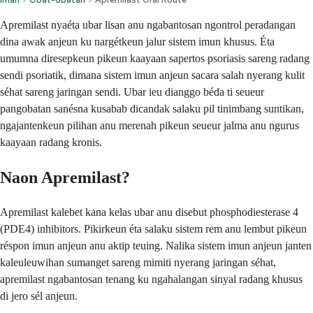
Apremilast nyaéta ubar lisan anu ngabantosan ngontrol peradangan
dina awak anjeun ku nargétkeun jalur sistem imun khusus. Éta
umumna diresepkeun pikeun kaayaan sapertos psoriasis sareng radang
sendi psoriatik, dimana sistem imun anjeun sacara salah nyerang kulit
séhat sareng jaringan sendi. Ubar ieu dianggo béda ti seueur
pangobatan sanésna kusabab dicandak salaku pil tinimbang suntikan,
ngajantenkeun pilihan anu merenah pikeun seueur jalma anu ngurus
kaayaan radang kronis.
Naon Apremilast?
Apremilast kalebet kana kelas ubar anu disebut phosphodiesterase 4
(PDE4) inhibitors. Pikirkeun éta salaku sistem rem anu lembut pikeun
réspon imun anjeun anu aktip teuing. Nalika sistem imun anjeun janten
kaleuleuwihan sumanget sareng mimiti nyerang jaringan séhat,
apremilast ngabantosan tenang ku ngahalangan sinyal radang khusus
di jero sél anjeun.