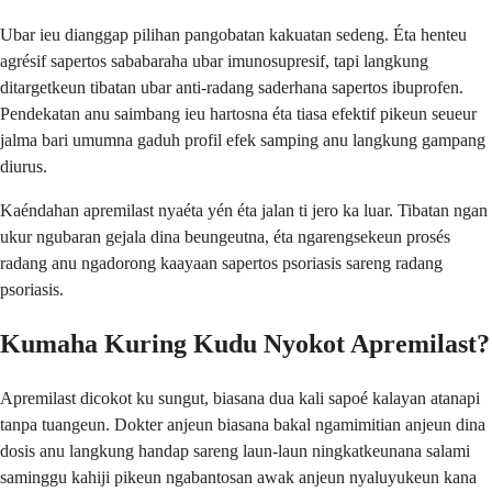
Ubar ieu dianggap pilihan pangobatan kakuatan sedeng. Éta henteu
agrésif sapertos sababaraha ubar imunosupresif, tapi langkung
ditargetkeun tibatan ubar anti-radang saderhana sapertos ibuprofen.
Pendekatan anu saimbang ieu hartosna éta tiasa efektif pikeun seueur
jalma bari umumna gaduh profil efek samping anu langkung gampang
diurus.
Kaéndahan apremilast nyaéta yén éta jalan ti jero ka luar. Tibatan ngan
ukur ngubaran gejala dina beungeutna, éta ngarengsekeun prosés
radang anu ngadorong kaayaan sapertos psoriasis sareng radang
psoriasis.
Kumaha Kuring Kudu Nyokot Apremilast?
Apremilast dicokot ku sungut, biasana dua kali sapoé kalayan atanapi
tanpa tuangeun. Dokter anjeun biasana bakal ngamimitian anjeun dina
dosis anu langkung handap sareng laun-laun ningkatkeunana salami
saminggu kahiji pikeun ngabantosan awak anjeun nyaluyukeun kana