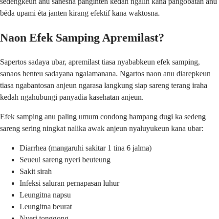
sedengkeun anu sanésna panginten kedah ngalih kana pangobatan anu
béda upami éta janten kirang efektif kana waktosna.
Naon Efek Samping Apremilast?
Sapertos sadaya ubar, apremilast tiasa nyababkeun efek samping,
sanaos henteu sadayana ngalamanana. Ngartos naon anu diarepkeun
tiasa ngabantosan anjeun ngarasa langkung siap sareng terang iraha
kedah ngahubungi panyadia kasehatan anjeun.
Efek samping anu paling umum condong hampang dugi ka sedeng
sareng sering ningkat nalika awak anjeun nyaluyukeun kana ubar:
Diarrhea (mangaruhi sakitar 1 tina 6 jalma)
Seueul sareng nyeri beuteung
Sakit sirah
Infeksi saluran pernapasan luhur
Leungitna napsu
Leungitna beurat
Nyeri tonggong