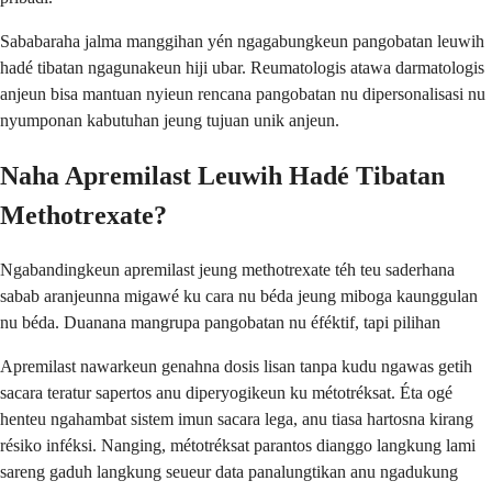
Sababaraha jalma manggihan yén ngagabungkeun pangobatan leuwih
hadé tibatan ngagunakeun hiji ubar. Reumatologis atawa darmatologis
anjeun bisa mantuan nyieun rencana pangobatan nu dipersonalisasi nu
nyumponan kabutuhan jeung tujuan unik anjeun.
Naha Apremilast Leuwih Hadé Tibatan
Methotrexate?
Ngabandingkeun apremilast jeung methotrexate téh teu saderhana
sabab aranjeunna migawé ku cara nu béda jeung miboga kaunggulan
nu béda. Duanana mangrupa pangobatan nu éféktif, tapi pilihan
Apremilast nawarkeun genahna dosis lisan tanpa kudu ngawas getih
sacara teratur sapertos anu diperyogikeun ku métotréksat. Éta ogé
henteu ngahambat sistem imun sacara lega, anu tiasa hartosna kirang
résiko inféksi. Nanging, métotréksat parantos dianggo langkung lami
sareng gaduh langkung seueur data panalungtikan anu ngadukung