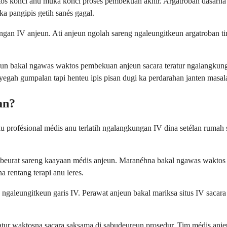
os konci anu muka konci prosés pembekuan akhir. Argatroban dasarna 
a pangipis getih sanés gagal.
ngan IV anjeun. Ati anjeun ngolah sareng ngaleungitkeun argatroban ti
un bakal ngawas waktos pembekuan anjeun sacara teratur ngalangkunga
nyegah gumpalan tapi henteu ipis pisan dugi ka perdarahan janten masal
an?
 profésional médis anu terlatih ngalangkungan IV dina setélan rumah sa
 beurat sareng kaayaan médis anjeun. Maranéhna bakal ngawas waktos 
 rentang terapi anu leres.
ngaleungitkeun garis IV. Perawat anjeun bakal mariksa situs IV sacara 
atur waktosna sacara saksama di sabudeureun prosedur. Tim médis anje