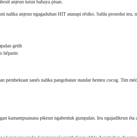
bosit anjeun turun bahaya pisan.
sti nalika anjeun ngagaduhan HIT atanapi résiko. Salila prosedur ieu,
palan getih
go héparin
an pembekuan sanés nalika pangobatan standar henteu cocog. Tim médis
angan kamampuanana pikeun ngabentuk gumpalan. Ieu ngajadikeun éta a