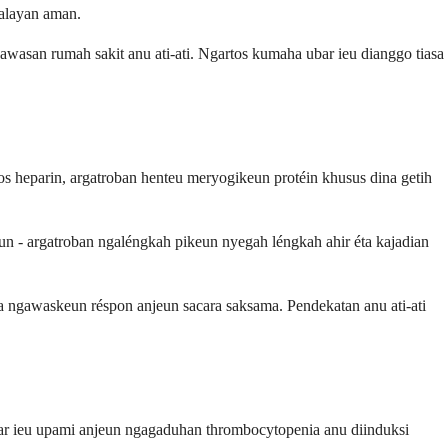
kalayan aman.
asan rumah sakit anu ati-ati. Ngartos kumaha ubar ieu dianggo tiasa
tos heparin, argatroban henteu meryogikeun protéin khusus dina getih
eun - argatroban ngaléngkah pikeun nyegah léngkah ahir éta kajadian
sa ngawaskeun réspon anjeun sacara saksama. Pendekatan anu ati-ati
bar ieu upami anjeun ngagaduhan thrombocytopenia anu diinduksi