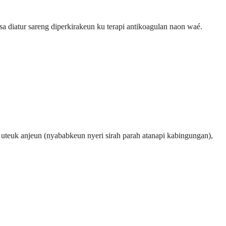
a diatur sareng diperkirakeun ku terapi antikoagulan naon waé.
 uteuk anjeun (nyababkeun nyeri sirah parah atanapi kabingungan),