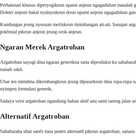
Perhatosan khusus diperyogikeun upami anjeun ngagaduhan masalah gin
Dokter anjeun bakal nyaluyukeun dosis upami anjeun ngagaduhan gan
Kandungan jeung nyusuan merlukeun tinimbangan ati-ati. Sanajan arg
poténsial pikeun anjeun jeung orok anjeun.
Ngaran Merek Argatroban
Argatroban sayogi dina ngaran generikna sarta diproduksi ku sababarah
rumah sakit.
Ubar ieu mimitina dikembangkeun jeung dipasarkeun dina rupa-rupa ng
nyimpen formulasi generik.
Sadaya versi argatroban ngandung bahan aktif anu sami sareng jalan a
Alternatif Argatroban
Sababaraha ubar sanés tiasa janten alternatif pikeun argatroban, sa