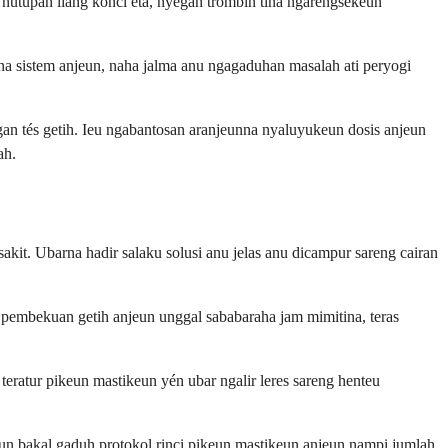
nutupan liang konci éta, nyegah trombin tina ngarengsekeun
na sistem anjeun, naha jalma anu ngagaduhan masalah ati peryogi
n tés getih. Ieu ngabantosan aranjeunna nyaluyukeun dosis anjeun
ah.
kit. Ubarna hadir salaku solusi anu jelas anu dicampur sareng cairan
pembekuan getih anjeun unggal sababaraha jam mimitina, teras
teratur pikeun mastikeun yén ubar ngalir leres sareng henteu
un bakal gaduh protokol rinci pikeun mastikeun anjeun nampi jumlah