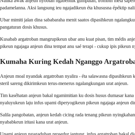
Nalika awak anjeun nyobian ngabentuk gumpalan, trombin meta sapert
padamelanna. Aksi langsung ieu ngajadikeun éta khususna épéktip nalik
Ubar mimiti jalan dina sababaraha menit saatos dipasihkeun ngalangku
pangaturan dosis khusus.
Kusabab argatroban mangrupikeun ubar anu kuat pisan, tim médis anje
pikeun ngajaga anjeun dina tempat anu saé terapi - cukup ipis pikeun 
Kumaha Kuring Kedah Nganggo Argatrob
Anjeun moal nyandak argatroban nyalira - éta salawasna dipasihkeun ku
steril sareng dikirimkeun terus-menerus ngalangkungan urat anjeun.
Tim kaséhatan anjeun bakal ngamimitian ku dosis husus dumasar kana
nyaluyukeun laju infus upami diperyogikeun pikeun ngajaga anjeun dina
Salila pangobatan, anjeun kedah cicing rada tenang pikeun nyingkahan 
nyababkeun iritasi kana urat anjeun.
Upami anjeun ngagaduhan prosedur jantung, infus argatroban bakal di