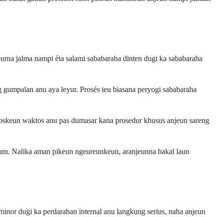
na jalma nampi éta salami sababaraha dinten dugi ka sababaraha
g gumpalan anu aya leyur. Prosés ieu biasana peryogi sababaraha
gtoskeun waktos anu pas dumasar kana prosedur khusus anjeun sareng
um. Nalika aman pikeun ngeureunkeun, aranjeunna bakal laun
t minor dugi ka perdarahan internal anu langkung serius, naha anjeun