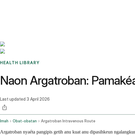
Benchmarks
Stories
FAQ
Sign up / Log in
HEALTH LIBRARY
Naon Argatroban: Pamakéa
Last updated
3 April 2026
Imah
Obat-obatan
Argatroban Intravenous Route
Argatroban nyaéta pangipis getih anu kuat anu dipasihkeun ngalangku