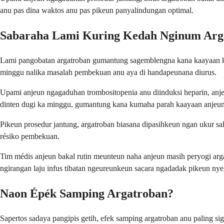
anu pas dina waktos anu pas pikeun panyalindungan optimal.
Sabaraha Lami Kuring Kedah Nginum Arg
Lami pangobatan argatroban gumantung sagemblengna kana kaayaan khu
minggu nalika masalah pembekuan anu aya di handapeunana diurus.
Upami anjeun ngagaduhan trombositopenia anu diinduksi heparin, anjeu
dinten dugi ka minggu, gumantung kana kumaha parah kaayaan anjeun
Pikeun prosedur jantung, argatroban biasana dipasihkeun ngan ukur s
résiko pembekuan.
Tim médis anjeun bakal rutin meunteun naha anjeun masih peryogi a
ngirangan laju infus tibatan ngeureunkeun sacara ngadadak pikeun n
Naon Épék Samping Argatroban?
Sapertos sadaya pangipis getih, efek samping argatroban anu paling sig