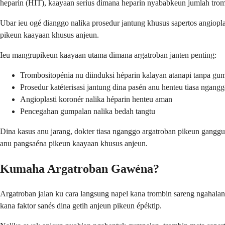
heparin (HIT), kaayaan serius dimana heparin nyababkeun jumlah trom
Ubar ieu ogé dianggo nalika prosedur jantung khusus sapertos angiopla
pikeun kaayaan khusus anjeun.
Ieu mangrupikeun kaayaan utama dimana argatroban janten penting:
Trombositopénia nu diinduksi héparin kalayan atanapi tanpa gum
Prosedur katéterisasi jantung dina pasén anu henteu tiasa ngang
Angioplasti koronér nalika héparin henteu aman
Pencegahan gumpalan nalika bedah tangtu
Dina kasus anu jarang, dokter tiasa nganggo argatroban pikeun ganggu
anu pangsaéna pikeun kaayaan khusus anjeun.
Kumaha Argatroban Gawéna?
Argatroban jalan ku cara langsung napel kana trombin sareng ngahal
kana faktor sanés dina getih anjeun pikeun épéktip.