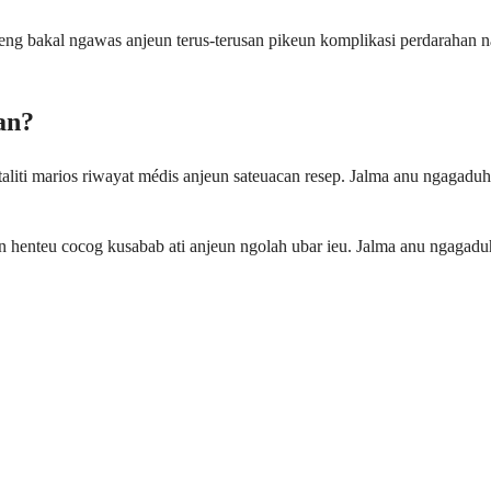
reng bakal ngawas anjeun terus-terusan pikeun komplikasi perdarahan
an?
liti marios riwayat médis anjeun sateuacan resep. Jalma anu ngagaduha
n henteu cocog kusabab ati anjeun ngolah ubar ieu. Jalma anu ngagadu