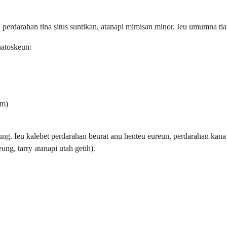
erdarahan tina situs suntikan, atanapi mimisan minor. Ieu umumna tias
atoskeun:
um)
ng. Ieu kalebet perdarahan beurat anu henteu eureun, perdarahan kana
ng, tarry atanapi utah getih).