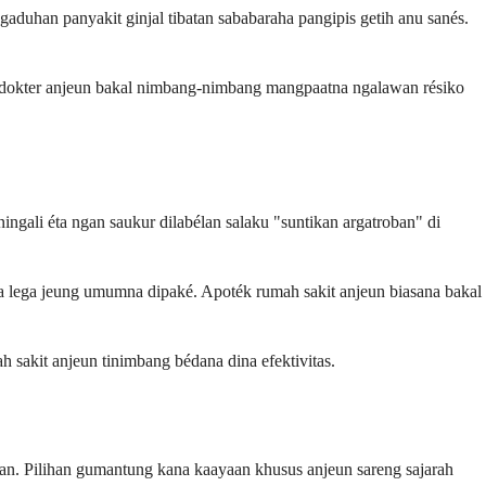
uhan panyakit ginjal tibatan sababaraha pangipis getih anu sanés.
, dokter anjeun bakal nimbang-nimbang mangpaatna ngalawan résiko
ngali éta ngan saukur dilabélan salaku "suntikan argatroban" di
ra lega jeung umumna dipaké. Apoték rumah sakit anjeun biasana bakal
 sakit anjeun tinimbang bédana dina efektivitas.
gan. Pilihan gumantung kana kaayaan khusus anjeun sareng sajarah