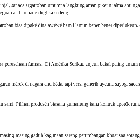
jal, sanaos argatroban umumna langkung aman pikeun jalma anu ngagad
gguan ati hampang dugi ka sedeng.
atroban bisa dipaké dina awéwé hamil lamun bener-bener diperlukeun
a perusahaan farmasi. Di Amérika Serikat, anjeun bakal paling umum ni
aran mérek di nagara anu béda, tapi versi generik ayeuna sayogi saca
nu sami. Pilihan produsén biasana gumantung kana kontrak apoték rumah
naos masing-masing gaduh kagunaan sareng pertimbangan khususna soran