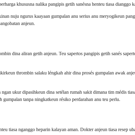
rharga khususna nalika pangipis getih sanésna henteu tiasa dianggo 
inan nuju ngurus kaayaan gumpalan anu serius anu meryogikeun pangaw
pangobatan anjeun.
mbin dina aliran getih anjeun. Teu sapertos pangipis getih sanés saper
 Pikirkeun thrombin salaku léngkah ahir dina prosés gumpalan awak anj
a ngan ukur dipasihkeun dina setélan rumah sakit dimana tim médis tia
 gumpalan tanpa ningkatkeun résiko perdarahan anu teu perlu.
teu tiasa nganggo heparin kalayan aman. Dokter anjeun tiasa resep u