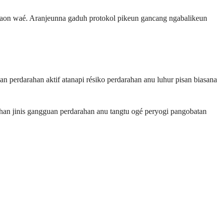
 naon waé. Aranjeunna gaduh protokol pikeun gancang ngabalikeun
n perdarahan aktif atanapi résiko perdarahan anu luhur pisan biasana
han jinis gangguan perdarahan anu tangtu ogé peryogi pangobatan