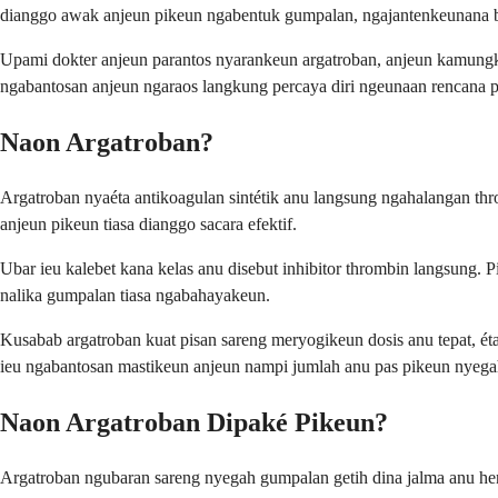
dianggo awak anjeun pikeun ngabentuk gumpalan, ngajantenkeunana be
Upami dokter anjeun parantos nyarankeun argatroban, anjeun kamungk
ngabantosan anjeun ngaraos langkung percaya diri ngeunaan rencana 
Naon Argatroban?
Argatroban nyaéta antikoagulan sintétik anu langsung ngahalangan thro
anjeun pikeun tiasa dianggo sacara efektif.
Ubar ieu kalebet kana kelas anu disebut inhibitor thrombin langsung.
nalika gumpalan tiasa ngabahayakeun.
Kusabab argatroban kuat pisan sareng meryogikeun dosis anu tepat, ét
ieu ngabantosan mastikeun anjeun nampi jumlah anu pas pikeun nyegah
Naon Argatroban Dipaké Pikeun?
Argatroban ngubaran sareng nyegah gumpalan getih dina jalma anu hen