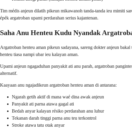
Tim médis anjeun dilatih pikeun mikawanoh tanda-tanda ieu mimiti sa
épék argatroban upami perdarahan serius kajantenan.
Saha Anu Henteu Kudu Nyandak Argatrob
Argatroban henteu aman pikeun sadayana, sareng dokter anjeun bakal ta
henteu tiasa nampi ubar ieu kalayan aman.
Upami anjeun ngagaduhan panyakit ati anu parah, argatroban panginte
alternatif.
Kaayaan anu ngajadikeun argatroban henteu aman di antarana:
Ngarah getih aktif di mana waé dina awak anjeun
Panyakit ati parna atawa gagal ati
Bedah anyar kalayan résiko perdarahan anu luhur
Tekanan darah tinggi parna anu teu terkontrol
Stroke atawa tatu otak anyar