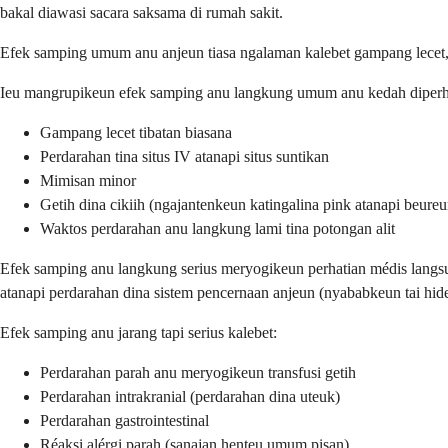
bakal diawasi sacara saksama di rumah sakit.
Efek samping umum anu anjeun tiasa ngalaman kalebet gampang lecet, p
Ieu mangrupikeun efek samping anu langkung umum anu kedah diperh
Gampang lecet tibatan biasana
Perdarahan tina situs IV atanapi situs suntikan
Mimisan minor
Getih dina cikiih (ngajantenkeun katingalina pink atanapi beure
Waktos perdarahan anu langkung lami tina potongan alit
Efek samping anu langkung serius meryogikeun perhatian médis langsu
atanapi perdarahan dina sistem pencernaan anjeun (nyababkeun tai hideu
Efek samping anu jarang tapi serius kalebet:
Perdarahan parah anu meryogikeun transfusi getih
Perdarahan intrakranial (perdarahan dina uteuk)
Perdarahan gastrointestinal
Réaksi alérgi parah (sanajan henteu umum pisan)