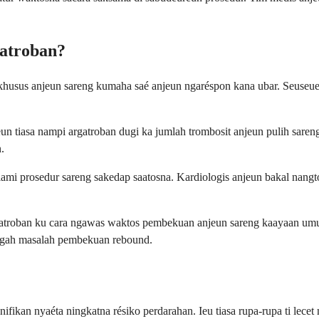
atroban?
sus anjeun sareng kumaha saé anjeun ngaréspon kana ubar. Seuseueur
n tiasa nampi argatroban dugi ka jumlah trombosit anjeun pulih saren
.
alami prosedur sareng sakedap saatosna. Kardiologis anjeun bakal nan
rgatroban ku cara ngawas waktos pembekuan anjeun sareng kaayaan um
yegah masalah pembekuan rebound.
nifikan nyaéta ningkatna résiko perdarahan. Ieu tiasa rupa-rupa ti lece