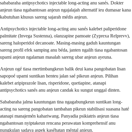
sababaraha antipsychotics injectable long-acting anu sanés. Dokter
anjeun tiasa ngabantosan anjeun ngajalajah alternatif ieu dumasar kana
kabutuhan khusus sareng sajarah médis anjeun.
Antipsychotics injectable long-acting anu sanés kalebet paliperidone
palmitate (Invega Sustenna), olanzapine pamoate (Zyprexa Relprevv),
sareng haloperidol decanoate. Masing-masing gaduh kauntungan
sareng profil efek samping anu béda, janten ngalih tiasa ngabantosan
upami anjeun ngalaman masalah sareng ubar anjeun ayeuna.
Anjeun ogé tiasa mertimbangkeun balik deui kana pangobatan lisan
sapopoé upami suntikan henteu jalan saé pikeun anjeun. Pilihan
kalebet aripiprazole lisan, risperidone, quetiapine, atanapi
antipsychotics sanés anu anjeun candak ku sungut unggal dinten.
Sababaraha jalma kauntungan tina ngagabungkeun suntikan long-
acting na sareng pangobatan tambahan pikeun stabilisasi suasana haté
atanapi manajemén kahariwang. Panyadia psikiatris anjeun tiasa
ngabantosan nyiptakeun rencana perawatan komprehensif anu
nungkulan sadaya aspek kaséhatan méntal anjeun.