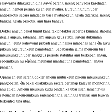
salawasna dilakukeun dina gawé bareng sareng panyadia kasehatan
anjeun, henteu pernah ku anjeun nyalira. Eureun nginum ubar
antipsikotik sacara ngadadak tiasa nyababkeun gejala ditarikna sareng
balikna gejala psikotik, anu tiasa bahaya.
Dokter anjeun bakal tumut kana faktor-faktor sapertos kumaha stabilna
gejala anjeun, sabaraha lami anjeun geus stabil, sistem dukungan
anjeun, jeung kahoyong pribadi anjeun nalika ngabahas naha éta luyu
pikeun ngeureunkeun pangobatan. Sababaraha jalma meureun bisa
ngeureunkeun ubar sanggeus periode stabilitas anu berkepanjangan,
sedengkeun nu séjénna meunang manfaat tina pangobatan jangka
panjang.
Upami anjeun sareng dokter anjeun mutuskeun pikeun ngeureunkeun
pangobatan, éta bakal dilakukeun sacara bertahap kalayan monitoring
anu ati-ati. Anjeun meureun kudu pindah ka ubar lisan samentawis
sateuacan ngeureunkeun sagemblengna, sahingga transisi anu leuwih
terkontrol tina ubar.