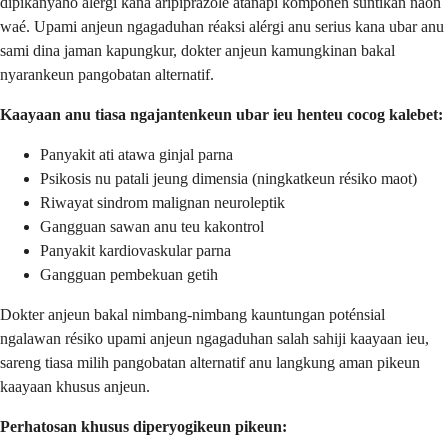
dipikanyaho alérgi kana aripiprazole atanapi komponén suntikan naon
waé. Upami anjeun ngagaduhan réaksi alérgi anu serius kana ubar anu
sami dina jaman kapungkur, dokter anjeun kamungkinan bakal
nyarankeun pangobatan alternatif.
Kaayaan anu tiasa ngajantenkeun ubar ieu henteu cocog kalebet:
Panyakit ati atawa ginjal parna
Psikosis nu patali jeung dimensia (ningkatkeun résiko maot)
Riwayat sindrom malignan neuroleptik
Gangguan sawan anu teu kakontrol
Panyakit kardiovaskular parna
Gangguan pembekuan getih
Dokter anjeun bakal nimbang-nimbang kauntungan poténsial
ngalawan résiko upami anjeun ngagaduhan salah sahiji kaayaan ieu,
sareng tiasa milih pangobatan alternatif anu langkung aman pikeun
kaayaan khusus anjeun.
Perhatosan khusus diperyogikeun pikeun: