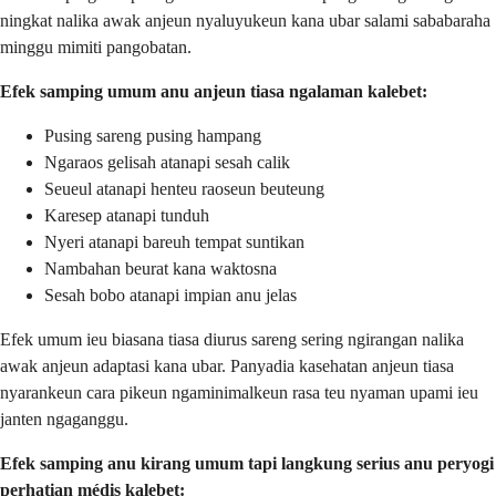
ningkat nalika awak anjeun nyaluyukeun kana ubar salami sababaraha
minggu mimiti pangobatan.
Efek samping umum anu anjeun tiasa ngalaman kalebet:
Pusing sareng pusing hampang
Ngaraos gelisah atanapi sesah calik
Seueul atanapi henteu raoseun beuteung
Karesep atanapi tunduh
Nyeri atanapi bareuh tempat suntikan
Nambahan beurat kana waktosna
Sesah bobo atanapi impian anu jelas
Efek umum ieu biasana tiasa diurus sareng sering ngirangan nalika
awak anjeun adaptasi kana ubar. Panyadia kasehatan anjeun tiasa
nyarankeun cara pikeun ngaminimalkeun rasa teu nyaman upami ieu
janten ngaganggu.
Efek samping anu kirang umum tapi langkung serius anu peryogi
perhatian médis kalebet: