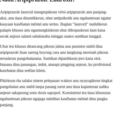
Aripiprazole lauroxil mangrupikeun vérsi aripiprazole anu panjang-
aksi, anu tiasa disuntikkeun, ubar antipsikotik anu ngabantosan ngatur
kaayaan kaséhatan méntal anu serius. Bagian "lauroxil" nuduhkeun
palapis khusus anu ngamungkinkeun ubar dileupaskeun laun kana
awak anjeun salami sababaraha minggu saatos suntikan tunggal.
Ubar ieu khusus dirancang pikeun jalma anu parantos stabil dina
aripiprazole lisan sareng hoyong cara anu langkung merenah pikeun
neraskeun pangobatanana. Suntikan dipasihkeun jero kana otot,
biasana dina panangan, imbit, atanapi pingping anjeun, ku profésional
kasehatan dina setélan klinis.
Pikirkeun éta salaku sistem pelepasan waktos anu nyayogikeun tingkat
pangobatan anu stabil tanpa pasang surut anu tiasa kajantenan nalika
anjeun sakapeung sono dosis sapopoé. Konsistensi ieu tiasa khususna
ngabantosan pikeun ngajaga stabilitas kaséhatan méntal dina jangka
panjang.