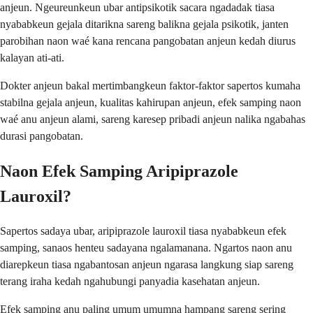
anjeun. Ngeureunkeun ubar antipsikotik sacara ngadadak tiasa
nyababkeun gejala ditarikna sareng balikna gejala psikotik, janten
parobihan naon waé kana rencana pangobatan anjeun kedah diurus
kalayan ati-ati.
Dokter anjeun bakal mertimbangkeun faktor-faktor sapertos kumaha
stabilna gejala anjeun, kualitas kahirupan anjeun, efek samping naon
waé anu anjeun alami, sareng karesep pribadi anjeun nalika ngabahas
durasi pangobatan.
Naon Efek Samping Aripiprazole
Lauroxil?
Sapertos sadaya ubar, aripiprazole lauroxil tiasa nyababkeun efek
samping, sanaos henteu sadayana ngalamanana. Ngartos naon anu
diarepkeun tiasa ngabantosan anjeun ngarasa langkung siap sareng
terang iraha kedah ngahubungi panyadia kasehatan anjeun.
Efek samping anu paling umum umumna hampang sareng sering