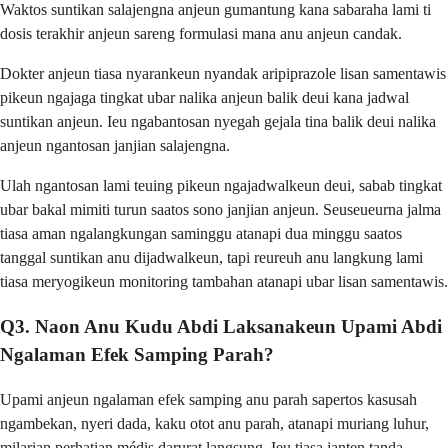
Waktos suntikan salajengna anjeun gumantung kana sabaraha lami ti
dosis terakhir anjeun sareng formulasi mana anu anjeun candak.
Dokter anjeun tiasa nyarankeun nyandak aripiprazole lisan samentawis
pikeun ngajaga tingkat ubar nalika anjeun balik deui kana jadwal
suntikan anjeun. Ieu ngabantosan nyegah gejala tina balik deui nalika
anjeun ngantosan janjian salajengna.
Ulah ngantosan lami teuing pikeun ngajadwalkeun deui, sabab tingkat
ubar bakal mimiti turun saatos sono janjian anjeun. Seuseueurna jalma
tiasa aman ngalangkungan saminggu atanapi dua minggu saatos
tanggal suntikan anu dijadwalkeun, tapi reureuh anu langkung lami
tiasa meryogikeun monitoring tambahan atanapi ubar lisan samentawis.
Q3. Naon Anu Kudu Abdi Laksanakeun Upami Abdi
Ngalaman Efek Samping Parah?
Upami anjeun ngalaman efek samping anu parah sapertos kasusah
ngambekan, nyeri dada, kaku otot anu parah, atanapi muriang luhur,
milarian perhatian médis darurat langsung. Ieu tiasa janten tanda