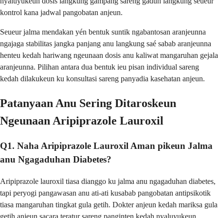
nyaluyukeun dosis langkung gampang sareng gaduh langkung seueur
kontrol kana jadwal pangobatan anjeun.
Seueur jalma mendakan yén bentuk suntik ngabantosan aranjeunna
ngajaga stabilitas jangka panjang anu langkung saé sabab aranjeunna
henteu kedah hariwang ngeunaan dosis anu kaliwat mangaruhan gejala
aranjeunna. Pilihan antara dua bentuk ieu pisan individual sareng
kedah dilakukeun ku konsultasi sareng panyadia kasehatan anjeun.
Patanyaan Anu Sering Ditaroskeun
Ngeunaan Aripiprazole Lauroxil
Q1. Naha Aripiprazole Lauroxil Aman pikeun Jalma
anu Ngagaduhan Diabetes?
Aripiprazole lauroxil tiasa dianggo ku jalma anu ngagaduhan diabetes,
tapi peryogi pangawasan anu ati-ati kusabab pangobatan antipsikotik
tiasa mangaruhan tingkat gula getih. Dokter anjeun kedah mariksa gula
getih anjeun sacara teratur sareng panginten kedah nyaluyukeun