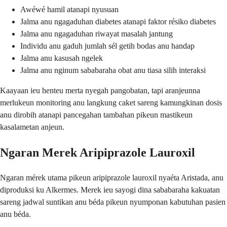
Awéwé hamil atanapi nyusuan
Jalma anu ngagaduhan diabetes atanapi faktor résiko diabetes
Jalma anu ngagaduhan riwayat masalah jantung
Individu anu gaduh jumlah sél getih bodas anu handap
Jalma anu kasusah ngelek
Jalma anu nginum sababaraha obat anu tiasa silih interaksi
Kaayaan ieu henteu merta nyegah pangobatan, tapi aranjeunna
merlukeun monitoring anu langkung caket sareng kamungkinan dosis
anu dirobih atanapi pancegahan tambahan pikeun mastikeun
kasalametan anjeun.
Ngaran Merek Aripiprazole Lauroxil
Ngaran mérek utama pikeun aripiprazole lauroxil nyaéta Aristada, anu
diproduksi ku Alkermes. Merek ieu sayogi dina sababaraha kakuatan
sareng jadwal suntikan anu béda pikeun nyumponan kabutuhan pasien
anu béda.