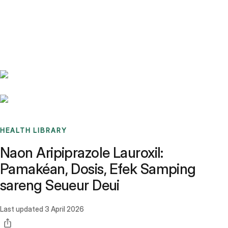
Benchmarks
Stories
FAQ
Sign up / Log in
HEALTH LIBRARY
Naon Aripiprazole Lauroxil:
Pamakéan, Dosis, Efek Samping
sareng Seueur Deui
Last updated
3 April 2026