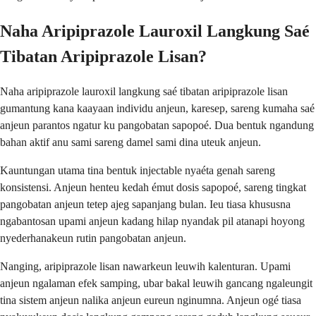
Naha Aripiprazole Lauroxil Langkung Saé
Tibatan Aripiprazole Lisan?
Naha aripiprazole lauroxil langkung saé tibatan aripiprazole lisan
gumantung kana kaayaan individu anjeun, karesep, sareng kumaha saé
anjeun parantos ngatur ku pangobatan sapopoé. Dua bentuk ngandung
bahan aktif anu sami sareng damel sami dina uteuk anjeun.
Kauntungan utama tina bentuk injectable nyaéta genah sareng
konsistensi. Anjeun henteu kedah émut dosis sapopoé, sareng tingkat
pangobatan anjeun tetep ajeg sapanjang bulan. Ieu tiasa khususna
ngabantosan upami anjeun kadang hilap nyandak pil atanapi hoyong
nyederhanakeun rutin pangobatan anjeun.
Nanging, aripiprazole lisan nawarkeun leuwih kalenturan. Upami
anjeun ngalaman efek samping, ubar bakal leuwih gancang ngaleungit
tina sistem anjeun nalika anjeun eureun nginumna. Anjeun ogé tiasa