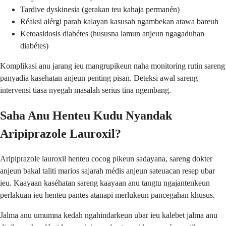
Tardive dyskinesia (gerakan teu kahaja permanén)
Réaksi alérgi parah kalayan kasusah ngambekan atawa bareuh
Ketoasidosis diabétes (hususna lamun anjeun ngagaduhan
diabétes)
Komplikasi anu jarang ieu mangrupikeun naha monitoring rutin sareng
panyadia kasehatan anjeun penting pisan. Deteksi awal sareng
intervensi tiasa nyegah masalah serius tina ngembang.
Saha Anu Henteu Kudu Nyandak
Aripiprazole Lauroxil?
Aripiprazole lauroxil henteu cocog pikeun sadayana, sareng dokter
anjeun bakal taliti marios sajarah médis anjeun sateuacan resep ubar
ieu. Kaayaan kaséhatan sareng kaayaan anu tangtu ngajantenkeun
perlakuan ieu henteu pantes atanapi merlukeun pancegahan khusus.
Jalma anu umumna kedah ngahindarkeun ubar ieu kalebet jalma anu