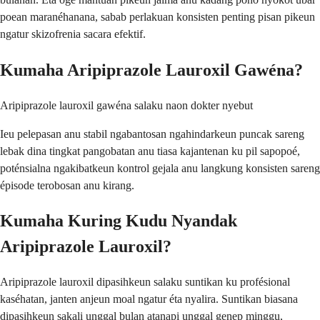
poean maranéhanana, sabab perlakuan konsisten penting pisan pikeun
ngatur skizofrenia sacara efektif.
Kumaha Aripiprazole Lauroxil Gawéna?
Aripiprazole lauroxil gawéna salaku naon dokter nyebut
Ieu pelepasan anu stabil ngabantosan ngahindarkeun puncak sareng
lebak dina tingkat pangobatan anu tiasa kajantenan ku pil sapopoé,
poténsialna ngakibatkeun kontrol gejala anu langkung konsisten sareng
épisode terobosan anu kirang.
Kumaha Kuring Kudu Nyandak
Aripiprazole Lauroxil?
Aripiprazole lauroxil dipasihkeun salaku suntikan ku profésional
kaséhatan, janten anjeun moal ngatur éta nyalira. Suntikan biasana
dipasihkeun sakali unggal bulan atanapi unggal genep minggu,