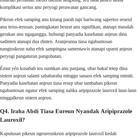
komplikasi serius anu peryogi perawatan gancang.
Pikeun efek samping anu kirang parah tapi hariwang sapertos seueul
anu terus-terusan, paningkatan beurat anu signifikan, atanapi masalah
gerakan anu ngaganggu, hubungi panyadia kasehatan anjeun dina
sadinten atanapi dua dinten. Aranjeunna tiasa ngabantosan
nangtoskeun naha efek sampingna samentawis atanapi upami anjeun
peryogi pangaturan pangobatan.
Émut yén kusabab ieu suntikan anu panjang, ubar bakal tetep dina
sistem anjeun salami sababaraha minggu sanaos efek samping mimiti.
Panyadia kasehatan anjeun tiasa resep ubar tambahan pikeun
ngabantosan ngatur efek samping nalika aripiprazole lauroxil laun-laun
ninggalkeun sistem anjeun.
Q4. Iraha Abdi Tiasa Eureun Nyandak Aripiprazole
Lauroxil?
Kaputusan pikeun ngeureunkeun aripiprazole lauroxil kedah