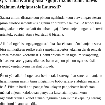
Q5. Naha Kuring Bisa Ngopi Alkohol Samentawis
Nginum Aripiprazole Lauroxil?
Sacara umum disarankeun pikeun ngahindarkeun atawa ngawatesan
pisan alkohol samentawis nginum aripiprazole lauroxil. Alkohol bisa
ningkatkeun efek sedatif tina ubar, ngajadikeun anjeun ngarasa leuwih
ngantuk, pusing, atawa teu stabil ti biasana.
Alkohol ogé bisa ngaganggu stabilitas kaséhatan méntal anjeun sarta
bisa ningkatkeun résiko efek samping sapertos tekanan darah rendah
atawa masalah koordinasi. Upami anjeun milih nginum sakapeung,
bahas ieu sareng panyadia kasehatan anjeun pikeun ngartos résiko
sareng kéngingkeun naséhat pribadi.
Émut yén alkohol ogé tiasa berinteraksi sareng ubar sanés anu anjeun
tiasa nginum sareng tiasa ngaganggu bobo sareng stabilitas suasana
haté. Pikeun hasil anu pangsaéna kalayan pangobatan kaséhatan
méntal anjeun, kalolobaan panyadia kasehatan nyarankeun
ngahindarkeun alkohol atanapi nginum ngan ukur sakapeung sareng
dina jumlah anu sakedik.