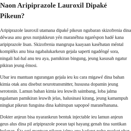
Naon Aripiprazole Lauroxil Dipaké
Pikeun?
Aripiprazole lauroxil utamana dipaké pikeun ngubaran skizofrenia dina
déwasa anu geus nunjukkeun yén maranéhna ngaréspon hadé kana
aripiprazole lisan. Skizofrenia mangrupa kaayaan kaséhatan méntal
kompléks anu bisa ngabalukarkeun gejala saperti ngadéngé sora,
ningali hal-hal anu teu aya, pamikiran bingung, jeung kasusah ngatur
pikiran jeung émosi.
Ubar ieu mantuan ngurangan gejala ieu ku cara migawé dina bahan
kimia otak anu disebut neurotransmitter, hususna dopamin jeung
serotonin. Lamun bahan kimia ieu leuwih saimbang, loba jalma
ngalaman pamikiran leuwih jelas, halusinasi kirang, jeung kamampuh
ningkat pikeun fungsina dina kahirupan sapopoé maranéhanana.
Dokter anjeun bisa nyarankeun bentuk injectable ieu lamun anjeun
geus alus dina pil aripiprazole poean tapi hayang genah tina suntikan
bulanan. Éta ogé mantuan pikeun jalma anu kadang poho nyokot ubar