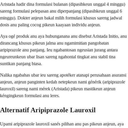
Aristada hadir dina formulasi bulanan (dipasihkeun unggal 4 minggu)
sareng formulasi pelepasan anu diperpanjang (dipasihkeun unggal 6
minggu). Dokter anjeun bakal milih formulasi khusus sareng jadwal
dosis anu paling cocog pikeun kaayaan individu anjeun.
Aya ogé produk anu aya hubunganana anu disebut Aristada Initio, anu
dirancang khusus pikeun jalma anu ngamimitian pangobatan
aripiprazole anu panjang. Ieu ngabantosan ngeusian jurang antara
ngeureunkeun ubar lisan sareng ngahontal tingkat anu stabil tina
suntikan panjang biasa.
Nalika ngabahas ubar ieu sareng apotéker atanapi perusahaan asuransi
anjeun, anjeun panginten kedah netepkeun nami générik (aripiprazole
lauroxil) sareng nami mérek (Aristada) pikeun mastikeun anjeun
kéngingkeun formulasi anu leres.
Alternatif Aripiprazole Lauroxil
Upami aripiprazole lauroxil sanés pilihan anu pas pikeun anjeun, aya