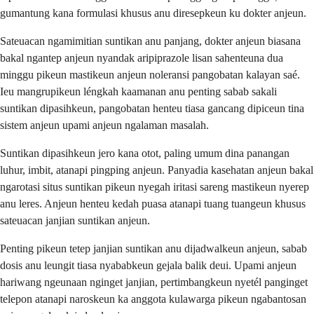
gumantung kana formulasi khusus anu diresepkeun ku dokter anjeun.
Sateuacan ngamimitian suntikan anu panjang, dokter anjeun biasana
bakal ngantep anjeun nyandak aripiprazole lisan sahenteuna dua
minggu pikeun mastikeun anjeun noleransi pangobatan kalayan saé.
Ieu mangrupikeun léngkah kaamanan anu penting sabab sakali
suntikan dipasihkeun, pangobatan henteu tiasa gancang dipiceun tina
sistem anjeun upami anjeun ngalaman masalah.
Suntikan dipasihkeun jero kana otot, paling umum dina panangan
luhur, imbit, atanapi pingping anjeun. Panyadia kasehatan anjeun bakal
ngarotasi situs suntikan pikeun nyegah iritasi sareng mastikeun nyerep
anu leres. Anjeun henteu kedah puasa atanapi tuang tuangeun khusus
sateuacan janjian suntikan anjeun.
Penting pikeun tetep janjian suntikan anu dijadwalkeun anjeun, sabab
dosis anu leungit tiasa nyababkeun gejala balik deui. Upami anjeun
hariwang ngeunaan nginget janjian, pertimbangkeun nyetél panginget
telepon atanapi naroskeun ka anggota kulawarga pikeun ngabantosan