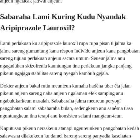
anjeun ngalacak jadwal anjeun.
Sabaraha Lami Kuring Kudu Nyandak
Aripiprazole Lauroxil?
Lami perlakuan ku aripiprazole lauroxil rupa-rupa pisan ti jalma ka
jalma sareng gumantung kana réspon individu anjeun kana pangobatan
sareng tujuan perlakuan anjeun sacara umum. Seueur jalma anu
ngagaduhan skizofrenia kauntungan tina perlakuan jangka panjang
pikeun ngajaga stabilitas sareng nyegah kambuh gejala.
Dokter anjeun bakal rutin meunteun kumaha hadéna ubar éta jalan
pikeun anjeun sareng naha anjeun ngalaman efek samping anu
ngabalukarkeun masalah. Sababaraha jalma meureun peryogi
pangobatan salami sababaraha bulan, sedengkeun anu sanésna tiasa
nguntungkeun tina terapi anu konsisten salami mangtaun-taun.
Kaputusan pikeun neraskeun atanapi ngeureunkeun pangobatan kedah
salawasna dilakukeun ku damel bareng sareng panyadia kasehatan