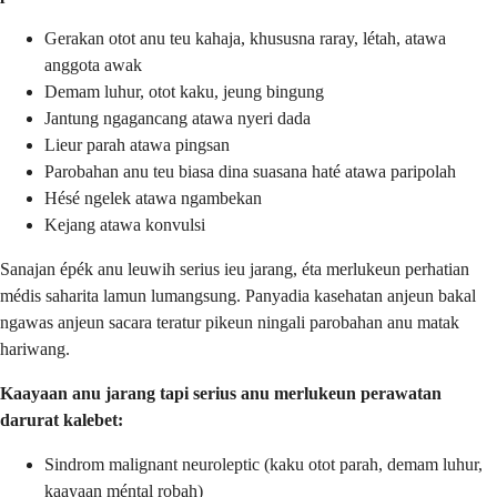
Gerakan otot anu teu kahaja, khususna raray, létah, atawa
anggota awak
Demam luhur, otot kaku, jeung bingung
Jantung ngagancang atawa nyeri dada
Lieur parah atawa pingsan
Parobahan anu teu biasa dina suasana haté atawa paripolah
Hésé ngelek atawa ngambekan
Kejang atawa konvulsi
Sanajan épék anu leuwih serius ieu jarang, éta merlukeun perhatian
médis saharita lamun lumangsung. Panyadia kasehatan anjeun bakal
ngawas anjeun sacara teratur pikeun ningali parobahan anu matak
hariwang.
Kaayaan anu jarang tapi serius anu merlukeun perawatan
darurat kalebet:
Sindrom malignant neuroleptic (kaku otot parah, demam luhur,
kaayaan méntal robah)