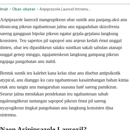
Imah
Obat-obatan
Aripiprazole Lauroxil Intramuscular Route
Aripiprazole lauroxil mangrupikeun ubar suntik anu panjang-aksi anu
dirancang pikeun ngabantosan jalma anu ngagaduhan skizofrenia
sareng gangguan bipolar pikeun ngatur gejala-gejalana langkung
konsisten. Teu sapertos pil sapopoé anu anjeun kedah émut unggal
dinten, ubar ieu dipasihkeun salaku suntikan sakali sabulan atanapi
unggal genep minggu, ngajantenkeun langkung gampang pikeun
ngajaga pangobatan anu stabil.
Bentuk suntik ieu kalebet kana kelas ubar anu disebut antipsikotik
atypical, anu dianggo ku cara ngabantosan kasaimbangan bahan kimia
otak anu tangtu anu mangaruhan suasana haté sareng pamikiran.
Seueur jalma mendakan pendekatan ieu ngabantosan sabab
ngaleungitkeun tantangan sapopoé pikeun émut pil sareng
nyayogikeun tingkat pangobatan anu langkung konsisten dina
sistemna.
Naon Aripiprazole Lauroxil?