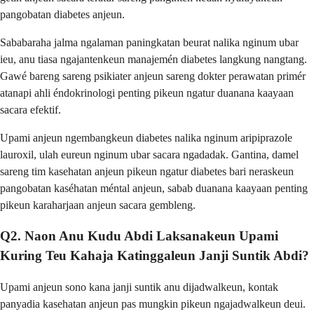
pangobatan diabetes anjeun.
Sababaraha jalma ngalaman paningkatan beurat nalika nginum ubar
ieu, anu tiasa ngajantenkeun manajemén diabetes langkung nangtang.
Gawé bareng sareng psikiater anjeun sareng dokter perawatan primér
atanapi ahli éndokrinologi penting pikeun ngatur duanana kaayaan
sacara efektif.
Upami anjeun ngembangkeun diabetes nalika nginum aripiprazole
lauroxil, ulah eureun nginum ubar sacara ngadadak. Gantina, damel
sareng tim kasehatan anjeun pikeun ngatur diabetes bari neraskeun
pangobatan kaséhatan méntal anjeun, sabab duanana kaayaan penting
pikeun karaharjaan anjeun sacara gembleng.
Q2. Naon Anu Kudu Abdi Laksanakeun Upami
Kuring Teu Kahaja Katinggaleun Janji Suntik Abdi?
Upami anjeun sono kana janji suntik anu dijadwalkeun, kontak
panyadia kasehatan anjeun pas mungkin pikeun ngajadwalkeun deui.