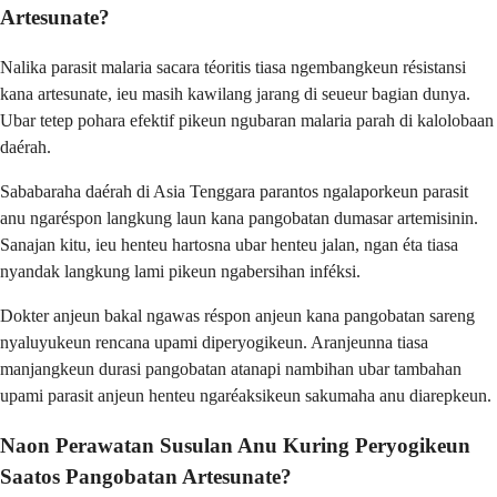
Artesunate?
Nalika parasit malaria sacara téoritis tiasa ngembangkeun résistansi
kana artesunate, ieu masih kawilang jarang di seueur bagian dunya.
Ubar tetep pohara efektif pikeun ngubaran malaria parah di kalolobaan
daérah.
Sababaraha daérah di Asia Tenggara parantos ngalaporkeun parasit
anu ngaréspon langkung laun kana pangobatan dumasar artemisinin.
Sanajan kitu, ieu henteu hartosna ubar henteu jalan, ngan éta tiasa
nyandak langkung lami pikeun ngabersihan inféksi.
Dokter anjeun bakal ngawas réspon anjeun kana pangobatan sareng
nyaluyukeun rencana upami diperyogikeun. Aranjeunna tiasa
manjangkeun durasi pangobatan atanapi nambihan ubar tambahan
upami parasit anjeun henteu ngaréaksikeun sakumaha anu diarepkeun.
Naon Perawatan Susulan Anu Kuring Peryogikeun
Saatos Pangobatan Artesunate?