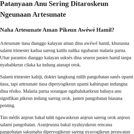
Patanyaan Anu Sering Ditaroskeun
Ngeunaan Artesunate
Naha Artesunate Aman Pikeun Awéwé Hamil?
Artesunate tiasa dianggo kalayan aman dina awéwé hamil, khususna
salami trimester kadua sareng katilu nalika ngubaran malaria parna.
Ubar parantos dianggo kalayan suksés dina seueur pasien hamil tanpa
nyababkeun cilaka ka indung atanapi orok.
Salami trimester kahiji, dokter langkung milih pangobatan sanés upami
tiasa, tapi artesunate tiasa diperyogikeun upami kahirupan indungna
dina résiko. Malaria parna sorangan ngabalukarkeun bahaya anu
signifikan pikeun indung sareng orok, janten pangobatan biasana
penting.
Tim médis anjeun bakal taliti ngawaskeun anjeun sareng orok anjeun
salami pangobatan. Aranjeunna bakal nyaluyukeun rencana
pangobatan sakumaha diperyogikeun sareng nyayogikeun perawatan