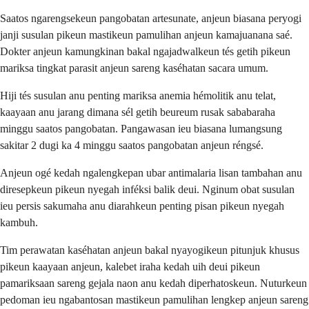
Saatos ngarengsekeun pangobatan artesunate, anjeun biasana peryogi
janji susulan pikeun mastikeun pamulihan anjeun kamajuanana saé.
Dokter anjeun kamungkinan bakal ngajadwalkeun tés getih pikeun
mariksa tingkat parasit anjeun sareng kaséhatan sacara umum.
Hiji tés susulan anu penting mariksa anemia hémolitik anu telat,
kaayaan anu jarang dimana sél getih beureum rusak sababaraha
minggu saatos pangobatan. Pangawasan ieu biasana lumangsung
sakitar 2 dugi ka 4 minggu saatos pangobatan anjeun réngsé.
Anjeun ogé kedah ngalengkepan ubar antimalaria lisan tambahan anu
diresepkeun pikeun nyegah inféksi balik deui. Nginum obat susulan
ieu persis sakumaha anu diarahkeun penting pisan pikeun nyegah
kambuh.
Tim perawatan kaséhatan anjeun bakal nyayogikeun pitunjuk khusus
pikeun kaayaan anjeun, kalebet iraha kedah uih deui pikeun
pamariksaan sareng gejala naon anu kedah diperhatoskeun. Nuturkeun
pedoman ieu ngabantosan mastikeun pamulihan lengkep anjeun sareng