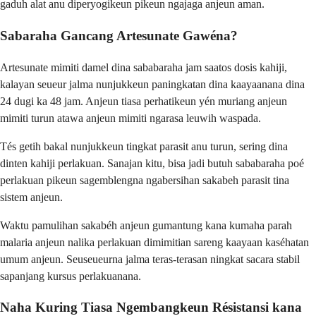
gaduh alat anu diperyogikeun pikeun ngajaga anjeun aman.
Sabaraha Gancang Artesunate Gawéna?
Artesunate mimiti damel dina sababaraha jam saatos dosis kahiji,
kalayan seueur jalma nunjukkeun paningkatan dina kaayaanana dina
24 dugi ka 48 jam. Anjeun tiasa perhatikeun yén muriang anjeun
mimiti turun atawa anjeun mimiti ngarasa leuwih waspada.
Tés getih bakal nunjukkeun tingkat parasit anu turun, sering dina
dinten kahiji perlakuan. Sanajan kitu, bisa jadi butuh sababaraha poé
perlakuan pikeun sagemblengna ngabersihan sakabeh parasit tina
sistem anjeun.
Waktu pamulihan sakabéh anjeun gumantung kana kumaha parah
malaria anjeun nalika perlakuan dimimitian sareng kaayaan kaséhatan
umum anjeun. Seuseueurna jalma teras-terasan ningkat sacara stabil
sapanjang kursus perlakuanana.
Naha Kuring Tiasa Ngembangkeun Résistansi kana