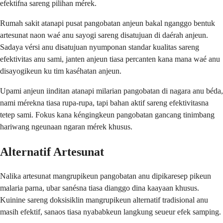
efektifna sareng pilihan mérek.
Rumah sakit atanapi pusat pangobatan anjeun bakal nganggo bentuk
artesunat naon waé anu sayogi sareng disatujuan di daérah anjeun.
Sadaya vérsi anu disatujuan nyumponan standar kualitas sareng
efektivitas anu sami, janten anjeun tiasa percanten kana mana waé anu
disayogikeun ku tim kaséhatan anjeun.
Upami anjeun iinditan atanapi milarian pangobatan di nagara anu béda,
nami mérekna tiasa rupa-rupa, tapi bahan aktif sareng efektivitasna
tetep sami. Fokus kana kéngingkeun pangobatan gancang tinimbang
hariwang ngeunaan ngaran mérek khusus.
Alternatif Artesunat
Nalika artesunat mangrupikeun pangobatan anu dipikaresep pikeun
malaria parna, ubar sanésna tiasa dianggo dina kaayaan khusus.
Kuinine sareng doksisiklin mangrupikeun alternatif tradisional anu
masih efektif, sanaos tiasa nyababkeun langkung seueur efek samping.