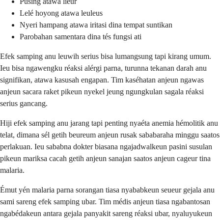
Pusing atawa lieur
Lelé hoyong atawa leuleus
Nyeri hampang atawa iritasi dina tempat suntikan
Parobahan samentara dina tés fungsi ati
Efek samping anu leuwih serius bisa lumangsung tapi kirang umum.
Ieu bisa ngawengku réaksi alérgi parna, turunna tekanan darah anu
signifikan, atawa kasusah engapan. Tim kaséhatan anjeun ngawas
anjeun sacara raket pikeun nyekel jeung ngungkulan sagala réaksi
serius gancang.
Hiji efek samping anu jarang tapi penting nyaéta anemia hémolitik anu
telat, dimana sél getih beureum anjeun rusak sababaraha minggu saatos
perlakuan. Ieu sababna dokter biasana ngajadwalkeun pasini susulan
pikeun mariksa cacah getih anjeun sanajan saatos anjeun cageur tina
malaria.
Émut yén malaria parna sorangan tiasa nyababkeun seueur gejala anu
sami sareng efek samping ubar. Tim médis anjeun tiasa ngabantosan
ngabédakeun antara gejala panyakit sareng réaksi ubar, nyaluyukeun