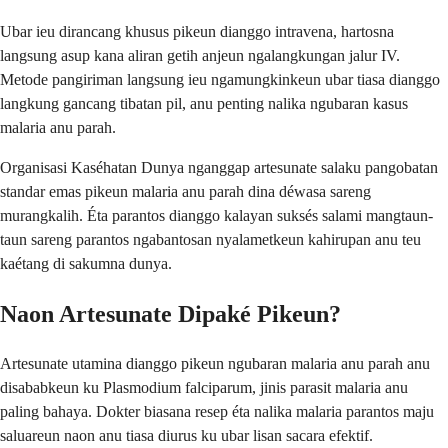
Ubar ieu dirancang khusus pikeun dianggo intravena, hartosna
langsung asup kana aliran getih anjeun ngalangkungan jalur IV.
Metode pangiriman langsung ieu ngamungkinkeun ubar tiasa dianggo
langkung gancang tibatan pil, anu penting nalika ngubaran kasus
malaria anu parah.
Organisasi Kaséhatan Dunya nganggap artesunate salaku pangobatan
standar emas pikeun malaria anu parah dina déwasa sareng
murangkalih. Éta parantos dianggo kalayan suksés salami mangtaun-
taun sareng parantos ngabantosan nyalametkeun kahirupan anu teu
kaétang di sakumna dunya.
Naon Artesunate Dipaké Pikeun?
Artesunate utamina dianggo pikeun ngubaran malaria anu parah anu
disababkeun ku Plasmodium falciparum, jinis parasit malaria anu
paling bahaya. Dokter biasana resep éta nalika malaria parantos maju
saluareun naon anu tiasa diurus ku ubar lisan sacara efektif.