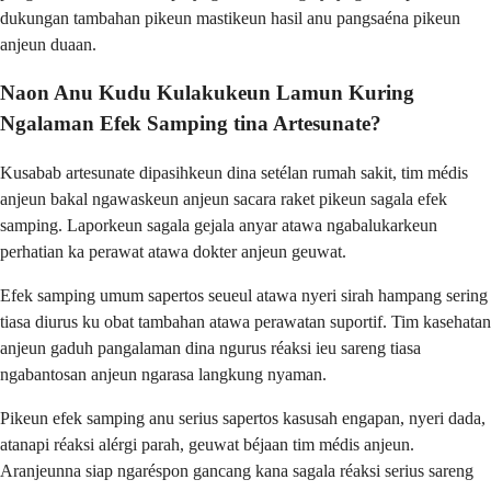
dukungan tambahan pikeun mastikeun hasil anu pangsaéna pikeun
anjeun duaan.
Naon Anu Kudu Kulakukeun Lamun Kuring
Ngalaman Efek Samping tina Artesunate?
Kusabab artesunate dipasihkeun dina setélan rumah sakit, tim médis
anjeun bakal ngawaskeun anjeun sacara raket pikeun sagala efek
samping. Laporkeun sagala gejala anyar atawa ngabalukarkeun
perhatian ka perawat atawa dokter anjeun geuwat.
Efek samping umum sapertos seueul atawa nyeri sirah hampang sering
tiasa diurus ku obat tambahan atawa perawatan suportif. Tim kasehatan
anjeun gaduh pangalaman dina ngurus réaksi ieu sareng tiasa
ngabantosan anjeun ngarasa langkung nyaman.
Pikeun efek samping anu serius sapertos kasusah engapan, nyeri dada,
atanapi réaksi alérgi parah, geuwat béjaan tim médis anjeun.
Aranjeunna siap ngaréspon gancang kana sagala réaksi serius sareng