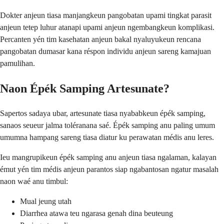
Dokter anjeun tiasa manjangkeun pangobatan upami tingkat parasit
anjeun tetep luhur atanapi upami anjeun ngembangkeun komplikasi.
Percanten yén tim kasehatan anjeun bakal nyaluyukeun rencana
pangobatan dumasar kana réspon individu anjeun sareng kamajuan
pamulihan.
Naon Épék Samping Artesunate?
Sapertos sadaya ubar, artesunate tiasa nyababkeun épék samping,
sanaos seueur jalma toléranana saé. Épék samping anu paling umum
umumna hampang sareng tiasa diatur ku perawatan médis anu leres.
Ieu mangrupikeun épék samping anu anjeun tiasa ngalaman, kalayan
émut yén tim médis anjeun parantos siap ngabantosan ngatur masalah
naon waé anu timbul:
Mual jeung utah
Diarrhea atawa teu ngarasa genah dina beuteung