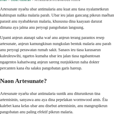
Artesunate nyaéta ubar antimalaria anu kuat anu tiasa nyalametkeun
kahirupan nalika malaria parah. Ubar ieu jalan gancang pikeun maéhan
parasit anu nyababkeun malaria, khususna dina kaayaan darurat
dimana aya jalma anu peryogi pangobatan langsung.
Upami anjeun atanapi saha waé anu anjeun terang parantos resep
artesunate, anjeun kamungkinan nungkulan bentuk malaria anu parah
anu peryogi perawatan rumah sakit. Sanaos ieu tiasa karasaeun
kaleuleuwihi, ngartos kumaha ubar ieu jalan tiasa ngabantosan
ngagentos kahariwang anjeun sareng nunjukkeun naha dokter
percanten kana éta salaku pangobatan garis hareup.
Naon Artesunate?
Artesunate nyaéta ubar antimalaria suntik anu diturunkeun tina
artemisinin, sanyawa anu aya dina pepelakan wormwood amis. Éta
kalebet kana kelas ubar anu disebut artemisinin, anu mangrupikeun
pangobatan anu paling efektif pikeun malaria.