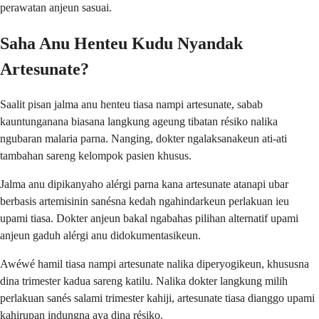
perawatan anjeun sasuai.
Saha Anu Henteu Kudu Nyandak
Artesunate?
Saalit pisan jalma anu henteu tiasa nampi artesunate, sabab
kauntunganana biasana langkung ageung tibatan résiko nalika
ngubaran malaria parna. Nanging, dokter ngalaksanakeun ati-ati
tambahan sareng kelompok pasien khusus.
Jalma anu dipikanyaho alérgi parna kana artesunate atanapi ubar
berbasis artemisinin sanésna kedah ngahindarkeun perlakuan ieu
upami tiasa. Dokter anjeun bakal ngabahas pilihan alternatif upami
anjeun gaduh alérgi anu didokumentasikeun.
Awéwé hamil tiasa nampi artesunate nalika diperyogikeun, khususna
dina trimester kadua sareng katilu. Nalika dokter langkung milih
perlakuan sanés salami trimester kahiji, artesunate tiasa dianggo upami
kahirupan indungna aya dina résiko.