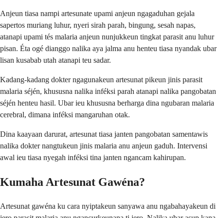
Anjeun tiasa nampi artesunate upami anjeun ngagaduhan gejala
sapertos muriang luhur, nyeri sirah parah, bingung, sesah napas,
atanapi upami tés malaria anjeun nunjukkeun tingkat parasit anu luhur
pisan. Éta ogé dianggo nalika aya jalma anu henteu tiasa nyandak ubar
lisan kusabab utah atanapi teu sadar.
Kadang-kadang dokter ngagunakeun artesunat pikeun jinis parasit
malaria séjén, khususna nalika inféksi parah atanapi nalika pangobatan
séjén henteu hasil. Ubar ieu khususna berharga dina ngubaran malaria
cerebral, dimana inféksi mangaruhan otak.
Dina kaayaan darurat, artesunat tiasa janten pangobatan samentawis
nalika dokter nangtukeun jinis malaria anu anjeun gaduh. Intervensi
awal ieu tiasa nyegah inféksi tina janten ngancam kahirupan.
Kumaha Artesunat Gawéna?
Artesunat gawéna ku cara nyiptakeun sanyawa anu ngabahayakeun di
jero parasit malaria anu ngancurkeunana ti jero. Nalika ubar asup kana