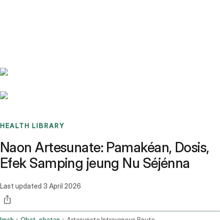
Benchmarks
Stories
FAQ
Sign up / Log in
HEALTH LIBRARY
Naon Artesunate: Pamakéan, Dosis,
Efek Samping jeung Nu Séjénna
Last updated
3 April 2026
Imah
Obat-obatan
Artesunate Intravenous Route