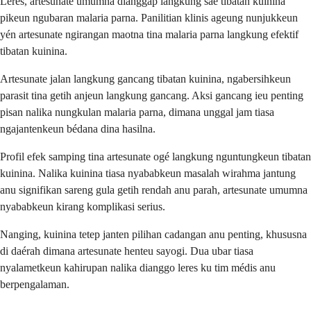
Leres, artesunate umumna dianggap langkung saé tibatan kuinina
pikeun ngubaran malaria parna. Panilitian klinis ageung nunjukkeun
yén artesunate ngirangan maotna tina malaria parna langkung efektif
tibatan kuinina.
Artesunate jalan langkung gancang tibatan kuinina, ngabersihkeun
parasit tina getih anjeun langkung gancang. Aksi gancang ieu penting
pisan nalika nungkulan malaria parna, dimana unggal jam tiasa
ngajantenkeun bédana dina hasilna.
Profil efek samping tina artesunate ogé langkung nguntungkeun tibatan
kuinina. Nalika kuinina tiasa nyababkeun masalah wirahma jantung
anu signifikan sareng gula getih rendah anu parah, artesunate umumna
nyababkeun kirang komplikasi serius.
Nanging, kuinina tetep janten pilihan cadangan anu penting, khususna
di daérah dimana artesunate henteu sayogi. Dua ubar tiasa
nyalametkeun kahirupan nalika dianggo leres ku tim médis anu
berpengalaman.