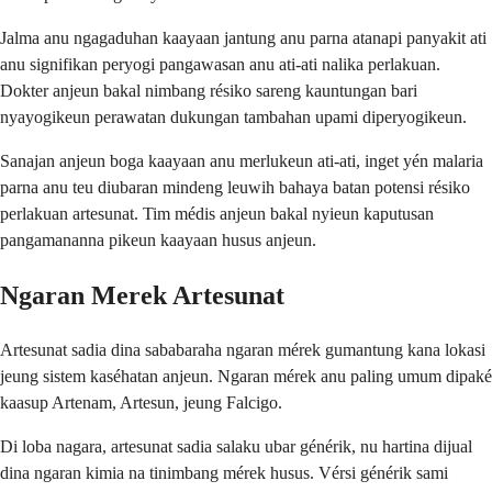
Jalma anu ngagaduhan kaayaan jantung anu parna atanapi panyakit ati
anu signifikan peryogi pangawasan anu ati-ati nalika perlakuan.
Dokter anjeun bakal nimbang résiko sareng kauntungan bari
nyayogikeun perawatan dukungan tambahan upami diperyogikeun.
Sanajan anjeun boga kaayaan anu merlukeun ati-ati, inget yén malaria
parna anu teu diubaran mindeng leuwih bahaya batan potensi résiko
perlakuan artesunat. Tim médis anjeun bakal nyieun kaputusan
pangamananna pikeun kaayaan husus anjeun.
Ngaran Merek Artesunat
Artesunat sadia dina sababaraha ngaran mérek gumantung kana lokasi
jeung sistem kaséhatan anjeun. Ngaran mérek anu paling umum dipaké
kaasup Artenam, Artesun, jeung Falcigo.
Di loba nagara, artesunat sadia salaku ubar générik, nu hartina dijual
dina ngaran kimia na tinimbang mérek husus. Vérsi générik sami