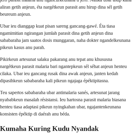
aliran getih anjeun, éta nargétkeun parasit anu hirup dina sél getih
beureum anjeun.
Ubar ieu dianggap kuat pisan sareng gancang-gawé. Éta tiasa
ngamimitian ngirangan jumlah parasit dina getih anjeun dina
sababaraha jam saatos dosis munggaran, naha dokter ngandelkeunana
pikeun kasus anu parah.
Pikirkeun artesunat salaku pakarang anu tepat anu khususna
nargétkeun parasit malaria bari ngantepkeun sél séhat anjeun henteu
cilaka. Ubar ieu gancang rusak dina awak anjeun, janten kedah
dipasihkeun sababaraha kali pikeun ngajaga épéktipitasna.
Teu sapertos sababaraha ubar antimalaria sanés, artesunat jarang
nyababkeun masalah résistansi. Ieu hartosna parasit malaria biasana
henteu tiasa adaptasi pikeun nyingkahan ubar, ngajantenkeunana
konsisten épéktip di daérah anu béda.
Kumaha Kuring Kudu Nyandak