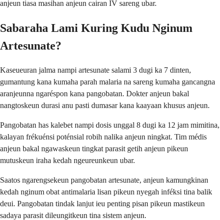
anjeun tiasa masihan anjeun cairan IV sareng ubar.
Sabaraha Lami Kuring Kudu Nginum
Artesunate?
Kaseueuran jalma nampi artesunate salami 3 dugi ka 7 dinten,
gumantung kana kumaha parah malaria na sareng kumaha gancangna
aranjeunna ngaréspon kana pangobatan. Dokter anjeun bakal
nangtoskeun durasi anu pasti dumasar kana kaayaan khusus anjeun.
Pangobatan has kalebet nampi dosis unggal 8 dugi ka 12 jam mimitina,
kalayan frékuénsi poténsial robih nalika anjeun ningkat. Tim médis
anjeun bakal ngawaskeun tingkat parasit getih anjeun pikeun
mutuskeun iraha kedah ngeureunkeun ubar.
Saatos ngarengsekeun pangobatan artesunate, anjeun kamungkinan
kedah nginum obat antimalaria lisan pikeun nyegah inféksi tina balik
deui. Pangobatan tindak lanjut ieu penting pisan pikeun mastikeun
sadaya parasit dileungitkeun tina sistem anjeun.