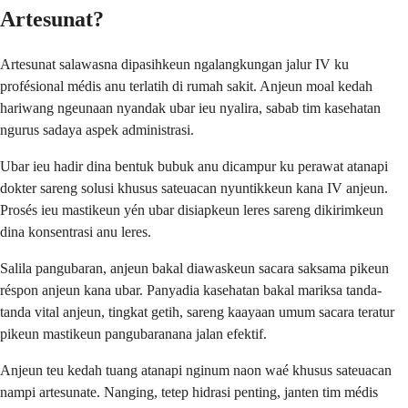
Artesunat?
Artesunat salawasna dipasihkeun ngalangkungan jalur IV ku
profésional médis anu terlatih di rumah sakit. Anjeun moal kedah
hariwang ngeunaan nyandak ubar ieu nyalira, sabab tim kasehatan
ngurus sadaya aspek administrasi.
Ubar ieu hadir dina bentuk bubuk anu dicampur ku perawat atanapi
dokter sareng solusi khusus sateuacan nyuntikkeun kana IV anjeun.
Prosés ieu mastikeun yén ubar disiapkeun leres sareng dikirimkeun
dina konsentrasi anu leres.
Salila pangubaran, anjeun bakal diawaskeun sacara saksama pikeun
réspon anjeun kana ubar. Panyadia kasehatan bakal mariksa tanda-
tanda vital anjeun, tingkat getih, sareng kaayaan umum sacara teratur
pikeun mastikeun pangubaranana jalan efektif.
Anjeun teu kedah tuang atanapi nginum naon waé khusus sateuacan
nampi artesunate. Nanging, tetep hidrasi penting, janten tim médis