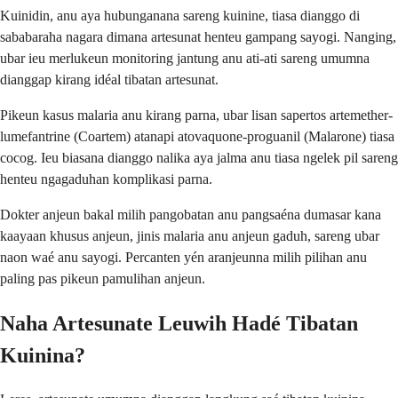
Kuinidin, anu aya hubunganana sareng kuinine, tiasa dianggo di
sababaraha nagara dimana artesunat henteu gampang sayogi. Nanging,
ubar ieu merlukeun monitoring jantung anu ati-ati sareng umumna
dianggap kirang idéal tibatan artesunat.
Pikeun kasus malaria anu kirang parna, ubar lisan sapertos artemether-
lumefantrine (Coartem) atanapi atovaquone-proguanil (Malarone) tiasa
cocog. Ieu biasana dianggo nalika aya jalma anu tiasa ngelek pil sareng
henteu ngagaduhan komplikasi parna.
Dokter anjeun bakal milih pangobatan anu pangsaéna dumasar kana
kaayaan khusus anjeun, jinis malaria anu anjeun gaduh, sareng ubar
naon waé anu sayogi. Percanten yén aranjeunna milih pilihan anu
paling pas pikeun pamulihan anjeun.
Naha Artesunate Leuwih Hadé Tibatan
Kuinina?