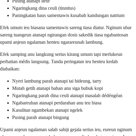
Pusing atanapi lieur
Ngaringkang dina ceuli (tinnitus)
Paningkatan haus samentawis kusabab kandungan natrium
Efek umum ieu biasana samentawis sareng tiasa diatur. Nginum ubar
sareng tuangeun atanapi ngirangan dosis sakedik tiasa ngabantosan
upami anjeun ngalaman henteu ngarareunah lambung.
Efek samping anu langkung serius kirang umum tapi merlukeun
perhatian médis langsung. Tanda peringatan ieu henteu kedah
diabaikan:
Nyeri lambung parah atanapi tai hideung, tarry
Mutah getih atanapi bahan anu siga bubuk kopi
Ngaringkang parah dina ceuli atanapi masalah dédéngéan
Ngabareuhan atanapi perdarahan anu teu biasa
Kasulitan ngambekan atanapi ngelek
Pusing parah atanapi bingung
Upami anjeun ngalaman salah sahiji gejala serius ieu, eureun nginum