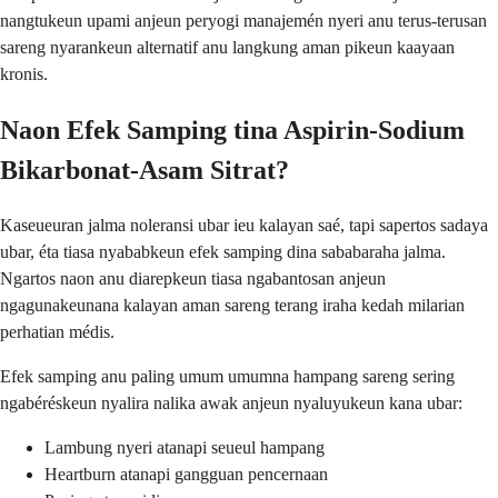
nangtukeun upami anjeun peryogi manajemén nyeri anu terus-terusan
sareng nyarankeun alternatif anu langkung aman pikeun kaayaan
kronis.
Naon Efek Samping tina Aspirin-Sodium
Bikarbonat-Asam Sitrat?
Kaseueuran jalma noleransi ubar ieu kalayan saé, tapi sapertos sadaya
ubar, éta tiasa nyababkeun efek samping dina sababaraha jalma.
Ngartos naon anu diarepkeun tiasa ngabantosan anjeun
ngagunakeunana kalayan aman sareng terang iraha kedah milarian
perhatian médis.
Efek samping anu paling umum umumna hampang sareng sering
ngabéréskeun nyalira nalika awak anjeun nyaluyukeun kana ubar:
Lambung nyeri atanapi seueul hampang
Heartburn atanapi gangguan pencernaan