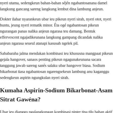
nyeri utama, sedengkeun bahan-bahan séjén ngabantosanana damel
langkung gancang sareng langkung lembut dina lambung anjeun.
Dokter ilahar nyarankeun ubar ieu pikeun nyeri sirah, nyeri otot, nyeri
huntu, jeung nyeri rematik minor. Éta ogé ngabantosan pikeun
ngurangan panas nalika anjeun ngarasa teu damang. Bentuk
effervescent ngajadikeunana langkung gampang dicandak nalika
anjeun ngarasa seueul atanapi kasusah ngelek pil.
Sababaraha jalma mendakan kombinasi ieu khususna mangpaat pikeun
gejala hangover, sanaos penting pikeun ngagunakeunana sacara
tanggung jawab sareng sanés salaku ubar hangover biasa. Sodium
bikarbonat tiasa ngabantosan ngarengsekeun lambung anu kaganggu
sedengkeun aspirin ngungkulan nyeri sirah.
Kumaha Aspirin-Sodium Bikarbonat-Asam
Sitrat Gawéna?
Ubar ieu dianggo ngalangkungan kombinasi pinter tina tilu bahan aktif