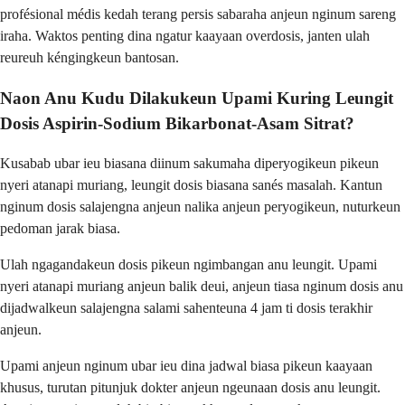
profésional médis kedah terang persis sabaraha anjeun nginum sareng
iraha. Waktos penting dina ngatur kaayaan overdosis, janten ulah
reureuh kéngingkeun bantosan.
Naon Anu Kudu Dilakukeun Upami Kuring Leungit
Dosis Aspirin-Sodium Bikarbonat-Asam Sitrat?
Kusabab ubar ieu biasana diinum sakumaha diperyogikeun pikeun
nyeri atanapi muriang, leungit dosis biasana sanés masalah. Kantun
nginum dosis salajengna anjeun nalika anjeun peryogikeun, nuturkeun
pedoman jarak biasa.
Ulah ngagandakeun dosis pikeun ngimbangan anu leungit. Upami
nyeri atanapi muriang anjeun balik deui, anjeun tiasa nginum dosis anu
dijadwalkeun salajengna salami sahenteuna 4 jam ti dosis terakhir
anjeun.
Upami anjeun nginum ubar ieu dina jadwal biasa pikeun kaayaan
khusus, turutan pitunjuk dokter anjeun ngeunaan dosis anu leungit.