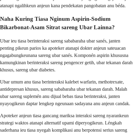
atanapi ngalihkeun anjeun kana pendekatan pangobatan anu béda.
Naha Kuring Tiasa Nginum Aspirin-Sodium
Bikarbonat-Asam Sitrat sareng Ubar Lainna?
Ubar ieu tiasa berinteraksi sareng sababaraha ubar sanés, janten
penting pikeun parios ka apoteker atanapi dokter anjeun sateuacan
ngagabungkeunana sareng ubar sanés. Komponén aspirin khususna
kamungkinan berinteraksi sareng pengencer getih, ubar tekanan darah
khusus, sareng ubar diabetes.
Ubar umum anu tiasa berinteraksi kalebet warfarin, methotrexate,
antidepresan khusus, sareng sababaraha ubar tekanan darah. Malah
ubar sareng suplemén anu dijual bebas tiasa berinteraksi, janten
nyayogikeun daptar lengkep ngeunaan sadayana anu anjeun candak.
Apoteker anjeun tiasa gancang mariksa interaksi sareng nyarankeun
strategi waktos atanapi alternatif upami diperyogikeun. Léngkah
saderhana ieu tiasa nyegah komplikasi anu berpotensi serius sareng