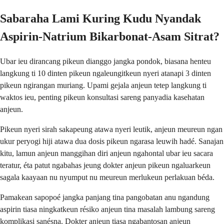
Sabaraha Lami Kuring Kudu Nyandak
Aspirin-Natrium Bikarbonat-Asam Sitrat?
Ubar ieu dirancang pikeun dianggo jangka pondok, biasana henteu
langkung ti 10 dinten pikeun ngaleungitkeun nyeri atanapi 3 dinten
pikeun ngirangan muriang. Upami gejala anjeun tetep langkung ti
waktos ieu, penting pikeun konsultasi sareng panyadia kasehatan
anjeun.
Pikeun nyeri sirah sakapeung atawa nyeri leutik, anjeun meureun ngan
ukur peryogi hiji atawa dua dosis pikeun ngarasa leuwih hadé. Sanajan
kitu, lamun anjeun manggihan diri anjeun ngahontal ubar ieu sacara
teratur, éta patut ngabahas jeung dokter anjeun pikeun ngaluarkeun
sagala kaayaan nu nyumput nu meureun merlukeun perlakuan béda.
Pamakean sapopoé jangka panjang tina pangobatan anu ngandung
aspirin tiasa ningkatkeun résiko anjeun tina masalah lambung sareng
komplikasi sanésna. Dokter anjeun tiasa ngabantosan anjeun