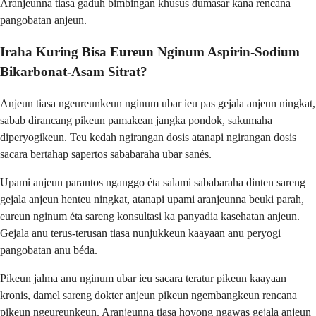
Aranjeunna tiasa gaduh bimbingan khusus dumasar kana rencana
pangobatan anjeun.
Iraha Kuring Bisa Eureun Nginum Aspirin-Sodium
Bikarbonat-Asam Sitrat?
Anjeun tiasa ngeureunkeun nginum ubar ieu pas gejala anjeun ningkat,
sabab dirancang pikeun pamakean jangka pondok, sakumaha
diperyogikeun. Teu kedah ngirangan dosis atanapi ngirangan dosis
sacara bertahap sapertos sababaraha ubar sanés.
Upami anjeun parantos nganggo éta salami sababaraha dinten sareng
gejala anjeun henteu ningkat, atanapi upami aranjeunna beuki parah,
eureun nginum éta sareng konsultasi ka panyadia kasehatan anjeun.
Gejala anu terus-terusan tiasa nunjukkeun kaayaan anu peryogi
pangobatan anu béda.
Pikeun jalma anu nginum ubar ieu sacara teratur pikeun kaayaan
kronis, damel sareng dokter anjeun pikeun ngembangkeun rencana
pikeun ngeureunkeun. Aranjeunna tiasa hoyong ngawas gejala anjeun