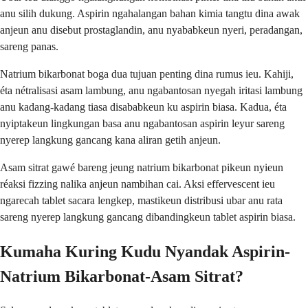
anu silih dukung. Aspirin ngahalangan bahan kimia tangtu dina awak
anjeun anu disebut prostaglandin, anu nyababkeun nyeri, peradangan,
sareng panas.
Natrium bikarbonat boga dua tujuan penting dina rumus ieu. Kahiji,
éta nétralisasi asam lambung, anu ngabantosan nyegah iritasi lambung
anu kadang-kadang tiasa disababkeun ku aspirin biasa. Kadua, éta
nyiptakeun lingkungan basa anu ngabantosan aspirin leyur sareng
nyerep langkung gancang kana aliran getih anjeun.
Asam sitrat gawé bareng jeung natrium bikarbonat pikeun nyieun
réaksi fizzing nalika anjeun nambihan cai. Aksi effervescent ieu
ngarecah tablet sacara lengkep, mastikeun distribusi ubar anu rata
sareng nyerep langkung gancang dibandingkeun tablet aspirin biasa.
Kumaha Kuring Kudu Nyandak Aspirin-
Natrium Bikarbonat-Asam Sitrat?