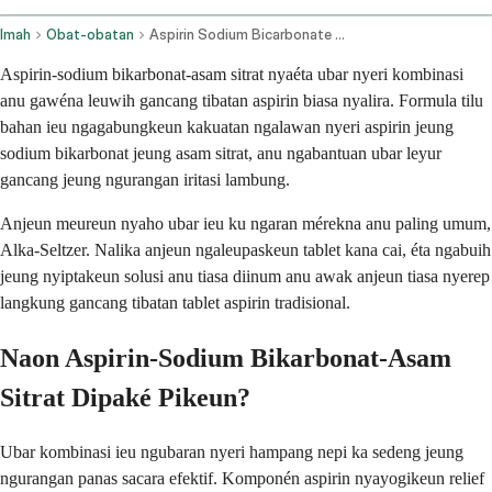
Imah
Obat-obatan
Aspirin Sodium Bicarbonate And Citric Acid Oral Route
Aspirin-sodium bikarbonat-asam sitrat nyaéta ubar nyeri kombinasi
anu gawéna leuwih gancang tibatan aspirin biasa nyalira. Formula tilu
bahan ieu ngagabungkeun kakuatan ngalawan nyeri aspirin jeung
sodium bikarbonat jeung asam sitrat, anu ngabantuan ubar leyur
gancang jeung ngurangan iritasi lambung.
Anjeun meureun nyaho ubar ieu ku ngaran mérekna anu paling umum,
Alka-Seltzer. Nalika anjeun ngaleupaskeun tablet kana cai, éta ngabuih
jeung nyiptakeun solusi anu tiasa diinum anu awak anjeun tiasa nyerep
langkung gancang tibatan tablet aspirin tradisional.
Naon Aspirin-Sodium Bikarbonat-Asam
Sitrat Dipaké Pikeun?
Ubar kombinasi ieu ngubaran nyeri hampang nepi ka sedeng jeung
ngurangan panas sacara efektif. Komponén aspirin nyayogikeun relief