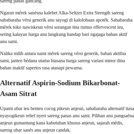
sareng panas gancang.
Ngaran mérek sanésna kalebet Alka-Seltzer Extra Strength sareng
sababaraha vérsi generik anu sayogi di kalolobaan apoték. Sababaraha
mérek toko nawiskeun vérsi sorangan tina rumus effervescent ieu,
sering kalayan harga anu langkung handap bari ngajaga bahan aktif
anu sami.
Nalika milih antara nami mérek sareng vérsi generik, bahan aktifna
sami, janten bédana utama biasana harga sareng variasi minor dina
bahan inaktif sapertos rasa atanapi pewarna.
Alternatif Aspirin-Sodium Bikarbonat-
Asam Sitrat
Upami ubar ieu henteu cocog pikeun anjeun, sababaraha alternatif tiasa
nyayogikeun relief nyeri sareng panas anu sami. Pilihan anu pangsaéna
anjeun gumantung kana kabutuhan khusus anjeun, sajarah médis,
sareng ubar sanés anu anjeun candak.