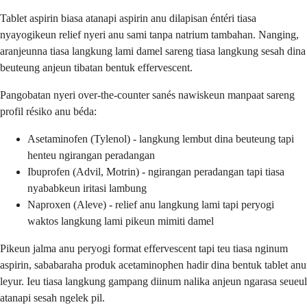
Tablet aspirin biasa atanapi aspirin anu dilapisan éntéri tiasa
nyayogikeun relief nyeri anu sami tanpa natrium tambahan. Nanging,
aranjeunna tiasa langkung lami damel sareng tiasa langkung sesah dina
beuteung anjeun tibatan bentuk effervescent.
Pangobatan nyeri over-the-counter sanés nawiskeun manpaat sareng
profil résiko anu béda:
Asetaminofen (Tylenol) - langkung lembut dina beuteung tapi
henteu ngirangan peradangan
Ibuprofen (Advil, Motrin) - ngirangan peradangan tapi tiasa
nyababkeun iritasi lambung
Naproxen (Aleve) - relief anu langkung lami tapi peryogi
waktos langkung lami pikeun mimiti damel
Pikeun jalma anu peryogi format effervescent tapi teu tiasa nginum
aspirin, sababaraha produk acetaminophen hadir dina bentuk tablet anu
leyur. Ieu tiasa langkung gampang diinum nalika anjeun ngarasa seueul
atanapi sesah ngelek pil.