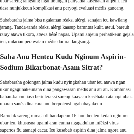
ubar sareng langsung ngahubungan panyadia kasehatan anjeun. Ieu
tiasa nunjukkeun komplikasi anu peryogi evaluasi médis gancang.
Sababaraha jalma bisa ngalaman réaksi alérgi, sanajan ieu kawilang
jarang. Tanda-tanda réaksi alérgi kaasup baruntus kulit, ateul, bareuh
raray atawa tikoro, atawa hésé napas. Upami anjeun perhatikeun gejala
ieu, milarian perawatan médis darurat langsung.
Saha Anu Henteu Kudu Nginum Aspirin-
Sodium Bikarbonat-Asam Sitrat?
Sababaraha golongan jalma kudu nyingkahan ubar ieu atawa ngan
ukur ngagunakeunana dina pangawasan médis anu ati-ati. Kombinasi
bahan-bahan tiasa berinteraksi sareng kaayaan kaséhatan atanapi ubar-
ubaran sanés dina cara anu berpotensi ngabahayakeun.
Barudak sareng rumaja di handapeun 16 taun henteu kedah nginum
ubar ieu, khususna upami aranjeunna ngagaduhan inféksi virus
sapertos flu atanapi cacar. Ieu kusabab aspirin dina jalma ngora anu