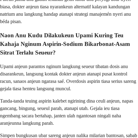
biasa, dokter anjeun tiasa nyarankeun alternatif kalayan kandungan
natrium anu langkung handap atanapi strategi manajemén nyeri anu
béda pisan.
Naon Anu Kudu Dilakukeun Upami Kuring Teu
Kahaja Nginum Aspirin-Sodium Bikarbonat-Asam
Sitrat Terlalu Seueur?
Upami anjeun parantos nginum langkung seueur tibatan dosis anu
disarankeun, langsung kontak dokter anjeun atanapi pusat kontrol
racun, sanaos anjeun ngarasa saé. Overdosis aspirin tiasa serius sareng
gejala tiasa henteu langsung muncul.
Tanda-tanda teuing aspirin kalebet ngirining dina ceuli anjeun, napas
gancang, bingung, seueul parah, atanapi utah. Gejala ieu tiasa
ngembang sacara bertahap, janten ulah ngantosan ningali naha
aranjeunna langkung parah.
Simpen bungkusan ubar sareng anjeun nalika milarian bantosan, sabab