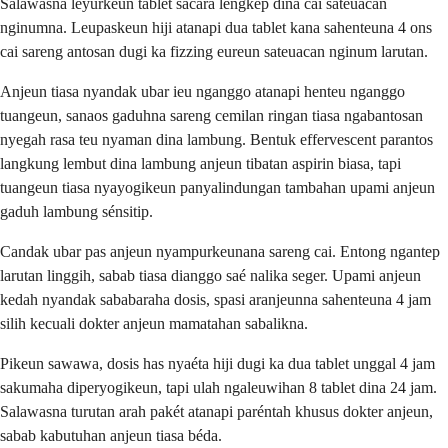
Salawasna leyurkeun tablet sacara lengkep dina cai sateuacan
nginumna. Leupaskeun hiji atanapi dua tablet kana sahenteuna 4 ons
cai sareng antosan dugi ka fizzing eureun sateuacan nginum larutan.
Anjeun tiasa nyandak ubar ieu nganggo atanapi henteu nganggo
tuangeun, sanaos gaduhna sareng cemilan ringan tiasa ngabantosan
nyegah rasa teu nyaman dina lambung. Bentuk effervescent parantos
langkung lembut dina lambung anjeun tibatan aspirin biasa, tapi
tuangeun tiasa nyayogikeun panyalindungan tambahan upami anjeun
gaduh lambung sénsitip.
Candak ubar pas anjeun nyampurkeunana sareng cai. Entong ngantep
larutan linggih, sabab tiasa dianggo saé nalika seger. Upami anjeun
kedah nyandak sababaraha dosis, spasi aranjeunna sahenteuna 4 jam
silih kecuali dokter anjeun mamatahan sabalikna.
Pikeun sawawa, dosis has nyaéta hiji dugi ka dua tablet unggal 4 jam
sakumaha diperyogikeun, tapi ulah ngaleuwihan 8 tablet dina 24 jam.
Salawasna turutan arah pakét atanapi paréntah khusus dokter anjeun,
sabab kabutuhan anjeun tiasa béda.