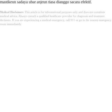
mastikeun sadaya ubar anjeun tiasa dianggo sacara efektif.
Medical Disclaimer:
This article is for informational purposes only and does not constitute
medical advice. Always consult a qualified healthcare provider for diagnosis and treatment
decisions. If you are experiencing a medical emergency, call 911 or go to the nearest emergency
room immediately.