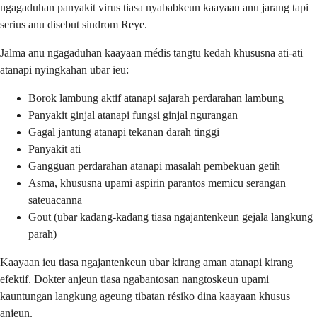
ngagaduhan panyakit virus tiasa nyababkeun kaayaan anu jarang tapi
serius anu disebut sindrom Reye.
Jalma anu ngagaduhan kaayaan médis tangtu kedah khususna ati-ati
atanapi nyingkahan ubar ieu:
Borok lambung aktif atanapi sajarah perdarahan lambung
Panyakit ginjal atanapi fungsi ginjal ngurangan
Gagal jantung atanapi tekanan darah tinggi
Panyakit ati
Gangguan perdarahan atanapi masalah pembekuan getih
Asma, khususna upami aspirin parantos memicu serangan
sateuacanna
Gout (ubar kadang-kadang tiasa ngajantenkeun gejala langkung
parah)
Kaayaan ieu tiasa ngajantenkeun ubar kirang aman atanapi kirang
efektif. Dokter anjeun tiasa ngabantosan nangtoskeun upami
kauntungan langkung ageung tibatan résiko dina kaayaan khusus
anjeun.