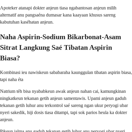
Apoteker atanapi dokter anjeun tiasa ngabantosan anjeun milih
alternatif anu pangsaéna dumasar kana kaayaan khusus sareng
kabutuhan kaséhatan anjeun.
Naha Aspirin-Sodium Bikarbonat-Asam
Sitrat Langkung Saé Tibatan Aspirin
Biasa?
Kombinasi ieu nawiskeun sababaraha kaunggulan tibatan aspirin biasa,
tapi naha éta
Natrium téh bisa nyababkeun awak anjeun nahan cai, kamungkinan
ningkatkeun tekanan getih anjeun samentawis. Upami anjeun gaduh
tekanan getih luhur anu terkontrol saé sareng ngan ukur peryogi ubar
nyeri sakedik, hiji dosis tiasa ditampi, tapi sok parios heula ka dokter
anjeun.
Pikeun jalma anu gaduh tekanan getih luhur anu peryogi ubar nyeri