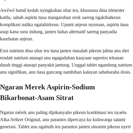
Awéwé hamil kedah nyingkahan ubar ieu, khususna dina trimester
katilu, sabab aspirin tiasa mangaruhan orok sareng ngakibatkeun
komplikasi nalika ngalahirkeun. Upami anjeun nyusuan, aspirin tiasa
asup kana susu indung, janten bahas alternatif sareng panyadia
kasehatan anjeun.
Eusi natrium dina ubar ieu tiasa janten masalah pikeun jalma anu diet
rendah natrium atanapi anu ngagaduhan kaayaan sapertos tekanan
darah tinggi atanapi panyakit jantung. Unggal tablet ngandung natrium
anu signifikan, anu tiasa gancang nambihan kalayan sababaraha dosis.
Ngaran Merek Aspirin-Sodium
Bikarbonat-Asam Sitrat
Ngaran mérek anu paling dipikanyaho pikeun kombinasi ieu nyaéta
Alka-Seltzer Original, anu parantos dipercaya ku kulawarga salami
generasi. Tablet anu ngabuih ieu parantos janten sinonim pikeun nyeri