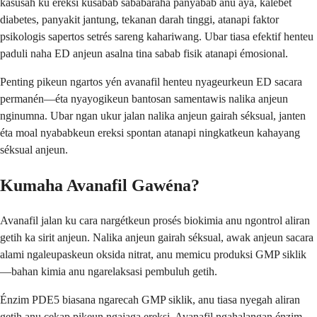
kasusah ku éréksi kusabab sababaraha panyabab anu aya, kalebet
diabetes, panyakit jantung, tekanan darah tinggi, atanapi faktor
psikologis sapertos setrés sareng kahariwang. Ubar tiasa efektif henteu
paduli naha ED anjeun asalna tina sabab fisik atanapi émosional.
Penting pikeun ngartos yén avanafil henteu nyageurkeun ED sacara
permanén—éta nyayogikeun bantosan samentawis nalika anjeun
nginumna. Ubar ngan ukur jalan nalika anjeun gairah séksual, janten
éta moal nyababkeun ereksi spontan atanapi ningkatkeun kahayang
séksual anjeun.
Kumaha Avanafil Gawéna?
Avanafil jalan ku cara nargétkeun prosés biokimia anu ngontrol aliran
getih ka sirit anjeun. Nalika anjeun gairah séksual, awak anjeun sacara
alami ngaleupaskeun oksida nitrat, anu memicu produksi GMP siklik
—bahan kimia anu ngarelaksasi pembuluh getih.
Énzim PDE5 biasana ngarecah GMP siklik, anu tiasa nyegah aliran
getih anu cekap pikeun ngajaga ereksi. Avanafil ngahalangan énzim