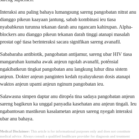
Interaksi anu paling bahaya lumangsung sareng pangobatan nitrat anu
dianggo pikeun kaayaan jantung, sabab kombinasi ieu tiasa
nyababkeun turunna tekanan darah anu ngancam kahirupan. Alpha-
blockers anu dianggo pikeun tekanan darah tinggi atanapi masalah
prostat ogé tiasa berinteraksi sacara signifikan sareng avanafil.
Sababaraha antibiotik, pangobatan antijamur, sareng ubar HIV tiasa
mangaruhan kumaha awak anjeun ngolah avanafil, poténsial
ngakibatkeun tingkat pangobatan anu langkung luhur dina sistem
anjeun. Dokter anjeun panginten kedah nyaluyukeun dosis atanapi
waktos anjeun upami anjeun nginum pangobatan ieu.
Salawasna simpen daptar anu diropéa tina sadaya pangobatan anjeun
sareng bagikeun ka unggal panyadia kasehatan anu anjeun tingali. Ieu
ngabantosan mastikeun kasalametan anjeun sareng nyegah interaksi
ubar anu bahaya.
Medical Disclaimer:
This article is for informational purposes only and does not constitute
medical advice. Always consult a qualified healthcare provider for diagnosis and treatment