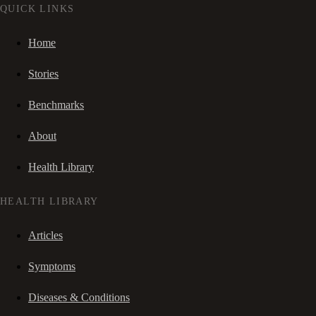
QUICK LINKS
Home
Stories
Benchmarks
About
Health Library
HEALTH LIBRARY
Articles
Symptoms
Diseases & Conditions