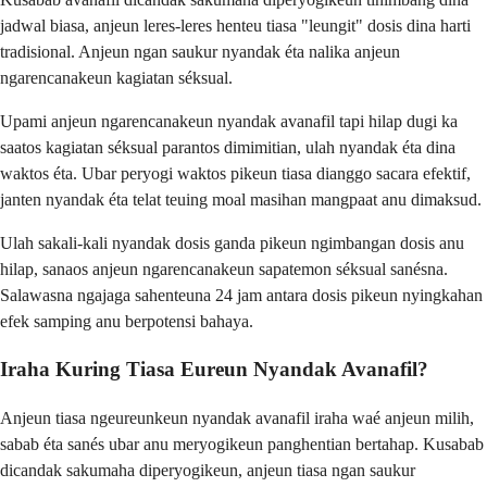
jadwal biasa, anjeun leres-leres henteu tiasa "leungit" dosis dina harti
tradisional. Anjeun ngan saukur nyandak éta nalika anjeun
ngarencanakeun kagiatan séksual.
Upami anjeun ngarencanakeun nyandak avanafil tapi hilap dugi ka
saatos kagiatan séksual parantos dimimitian, ulah nyandak éta dina
waktos éta. Ubar peryogi waktos pikeun tiasa dianggo sacara efektif,
janten nyandak éta telat teuing moal masihan mangpaat anu dimaksud.
Ulah sakali-kali nyandak dosis ganda pikeun ngimbangan dosis anu
hilap, sanaos anjeun ngarencanakeun sapatemon séksual sanésna.
Salawasna ngajaga sahenteuna 24 jam antara dosis pikeun nyingkahan
efek samping anu berpotensi bahaya.
Iraha Kuring Tiasa Eureun Nyandak Avanafil?
Anjeun tiasa ngeureunkeun nyandak avanafil iraha waé anjeun milih,
sabab éta sanés ubar anu meryogikeun panghentian bertahap. Kusabab
dicandak sakumaha diperyogikeun, anjeun tiasa ngan saukur