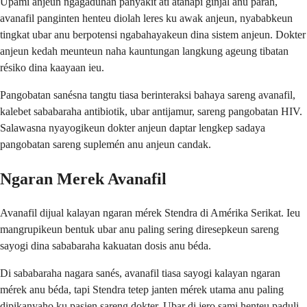
Upami anjeun ngagaduhan panyakit ati atanapi ginjal anu parah,
avanafil panginten henteu diolah leres ku awak anjeun, nyababkeun
tingkat ubar anu berpotensi ngabahayakeun dina sistem anjeun. Dokter
anjeun kedah meunteun naha kauntungan langkung ageung tibatan
résiko dina kaayaan ieu.
Pangobatan sanésna tangtu tiasa berinteraksi bahaya sareng avanafil,
kalebet sababaraha antibiotik, ubar antijamur, sareng pangobatan HIV.
Salawasna nyayogikeun dokter anjeun daptar lengkep sadaya
pangobatan sareng suplemén anu anjeun candak.
Ngaran Merek Avanafil
Avanafil dijual kalayan ngaran mérek Stendra di Amérika Serikat. Ieu
mangrupikeun bentuk ubar anu paling sering diresepkeun sareng
sayogi dina sababaraha kakuatan dosis anu béda.
Di sababaraha nagara sanés, avanafil tiasa sayogi kalayan ngaran
mérek anu béda, tapi Stendra tetep janten mérek utama anu paling
dipikanyaho ku pasien sareng dokter. Ubar di jero sami henteu paduli