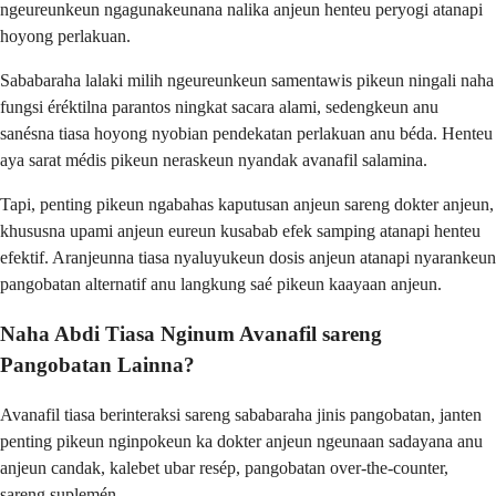
ngeureunkeun ngagunakeunana nalika anjeun henteu peryogi atanapi
hoyong perlakuan.
Sababaraha lalaki milih ngeureunkeun samentawis pikeun ningali naha
fungsi éréktilna parantos ningkat sacara alami, sedengkeun anu
sanésna tiasa hoyong nyobian pendekatan perlakuan anu béda. Henteu
aya sarat médis pikeun neraskeun nyandak avanafil salamina.
Tapi, penting pikeun ngabahas kaputusan anjeun sareng dokter anjeun,
khususna upami anjeun eureun kusabab efek samping atanapi henteu
efektif. Aranjeunna tiasa nyaluyukeun dosis anjeun atanapi nyarankeun
pangobatan alternatif anu langkung saé pikeun kaayaan anjeun.
Naha Abdi Tiasa Nginum Avanafil sareng
Pangobatan Lainna?
Avanafil tiasa berinteraksi sareng sababaraha jinis pangobatan, janten
penting pikeun nginpokeun ka dokter anjeun ngeunaan sadayana anu
anjeun candak, kalebet ubar resép, pangobatan over-the-counter,
sareng suplemén.