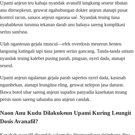
Upami anjeun teu kahaja nyandak avanafil langkung seueur tibatan
anu diresepkeun, geuwat ngahubungan dokter anjeun atanapi pusat
kontrol racun, sanaos anjeun ngarasa saé. Nyandak teuing tiasa
nyababkeun turunna tekanan darah anu bahaya sareng komplikasi
serius sanésna.
Ulah ngantosan gejala muncul—efek overdosis meureun henteu
langsung katingali tapi tiasa janten serius gancang. Tanda-tanda umum
nyandak teuing kalebet pusing parah, pingsan, nyeri dada, atanapi
seueul.
Upami anjeun ngalaman gejala parah sapertos nyeri dada, kasusah
ngambekan, atanapi leungitna eling, geuwat nelepon jasa darurat.
Bawa botol ubar sareng anjeun supados panyadia kasehatan terang
persis naon sareng sabaraha anu anjeun candak.
Naon Anu Kudu Dilakukeun Upami Kuring Leungit
Dosis Avanafil?
Kusabab avanafil dicandak sakumaha diperyogikeun tinimbang dina