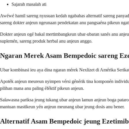
Sajarah masalah ati
Awéwé hamil sareng nyusuan kedah ngabahas alternatif sareng panyad
sareng dokter anjeun ngeunaan pendekatan anu pangsaéna pikeun ngatu
Dokter anjeun ogé bakal mertimbangkeun ubar-ubaran sanés anu anjeun 
suplemén, sareng produk herbal anu anjeun anggo.
Ngaran Merek Asam Bempedoic sareng Ez
Ubar kombinasi ieu aya dina ngaran mérek Nexlizet di Amérika Serika
Apoték anjeun meureun nyimpen vérsi générik tina komponén individu
pilihan mana anu paling éféktif pikeun anjeun.
Salawasna pariksa jeung tukang ubar anjeun lamun anjeun boga patar
mantuan mastikeun yén anjeun meunang ubar jeung dosis anu bener.
Alternatif Asam Bempedoic jeung Ezetimib