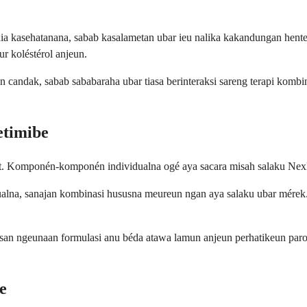
ia kasehatanana, sabab kasalametan ubar ieu nalika kakandungan hent
r koléstérol anjeun.
candak, sabab sababaraha ubar tiasa berinteraksi sareng terapi kombin
etimibe
t. Komponén-komponén individualna ogé aya sacara misah salaku Nexle
alna, sanajan kombinasi hususna meureun ngan aya salaku ubar mérek
osan ngeunaan formulasi anu béda atawa lamun anjeun perhatikeun pa
e