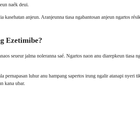
eun naék deui.
a kasehatan anjeun. Aranjeunna tiasa ngabantosan anjeun ngartos rés
g Ezetimibe?
anaos seueur jalma noleranna saé. Ngartos naon anu diarepkeun tiasa 
pernapasan luhur anu hampang sapertos irung ngalir atanapi nyeri tikor
n kana ubar.