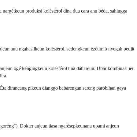
 nargétkeun produksi koléstérol dina dua cara anu béda, sahingga
jeun anu ngahasilkeun koléstérol, sedengkeun ézétimib nyegah peujit
 anjeun ogé kéngingkeun koléstérol tina dahareun. Ubar kombinasi ieu
ira.
n. Éta dirancang pikeun dianggo babarengan sareng parobihan gaya
 "goréng"). Dokter anjeun tiasa ngarésepkeunana upami anjeun