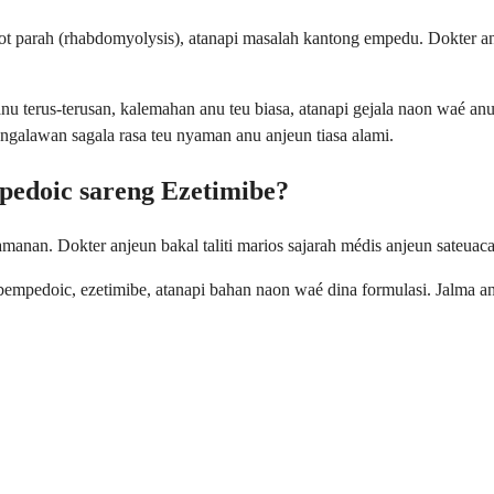
 otot parah (rhabdomyolysis), atanapi masalah kantong empedu. Dokter a
u terus-terusan, kalemahan anu teu biasa, atanapi gejala naon waé anu
galawan sagala rasa teu nyaman anu anjeun tiasa alami.
edoic sareng Ezetimibe?
anan. Dokter anjeun bakal taliti marios sajarah médis anjeun sateuaca
mpedoic, ezetimibe, atanapi bahan naon waé dina formulasi. Jalma anu 