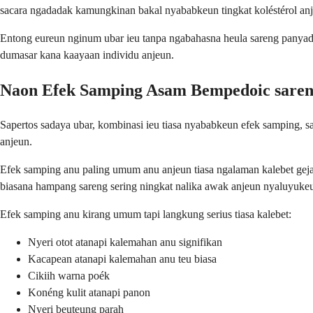
sacara ngadadak kamungkinan bakal nyababkeun tingkat koléstérol anj
Entong eureun nginum ubar ieu tanpa ngabahasna heula sareng panyadi
dumasar kana kaayaan individu anjeun.
Naon Efek Samping Asam Bempedoic saren
Sapertos sadaya ubar, kombinasi ieu tiasa nyababkeun efek samping, s
anjeun.
Efek samping anu paling umum anu anjeun tiasa ngalaman kalebet gejala 
biasana hampang sareng sering ningkat nalika awak anjeun nyaluyukeu
Efek samping anu kirang umum tapi langkung serius tiasa kalebet:
Nyeri otot atanapi kalemahan anu signifikan
Kacapean atanapi kalemahan anu teu biasa
Cikiih warna poék
Konéng kulit atanapi panon
Nyeri beuteung parah