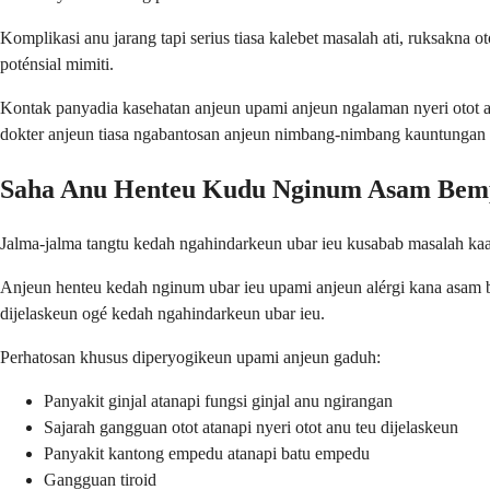
Komplikasi anu jarang tapi serius tiasa kalebet masalah ati, ruksakna
poténsial mimiti.
Kontak panyadia kasehatan anjeun upami anjeun ngalaman nyeri otot an
dokter anjeun tiasa ngabantosan anjeun nimbang-nimbang kauntungan n
Saha Anu Henteu Kudu Nginum Asam Bemp
Jalma-jalma tangtu kedah ngahindarkeun ubar ieu kusabab masalah kaam
Anjeun henteu kedah nginum ubar ieu upami anjeun alérgi kana asam be
dijelaskeun ogé kedah ngahindarkeun ubar ieu.
Perhatosan khusus diperyogikeun upami anjeun gaduh:
Panyakit ginjal atanapi fungsi ginjal anu ngirangan
Sajarah gangguan otot atanapi nyeri otot anu teu dijelaskeun
Panyakit kantong empedu atanapi batu empedu
Gangguan tiroid