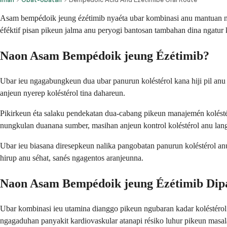
Asam bempédoik jeung ézétimib nyaéta ubar kombinasi anu mantuan nur
éféktif pisan pikeun jalma anu peryogi bantosan tambahan dina ngatur k
Naon Asam Bempédoik jeung Ézétimib?
Ubar ieu ngagabungkeun dua ubar panurun koléstérol kana hiji pil anu
anjeun nyerep koléstérol tina dahareun.
Pikirkeun éta salaku pendekatan dua-cabang pikeun manajemén koléstér
nungkulan duanana sumber, masihan anjeun kontrol koléstérol anu lan
Ubar ieu biasana diresepkeun nalika pangobatan panurun koléstérol an
hirup anu séhat, sanés ngagentos aranjeunna.
Naon Asam Bempédoik jeung Ézétimib Dip
Ubar kombinasi ieu utamina dianggo pikeun ngubaran kadar koléstérol 
ngagaduhan panyakit kardiovaskular atanapi résiko luhur pikeun masal