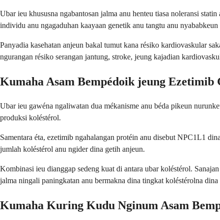
Ubar ieu khususna ngabantosan jalma anu henteu tiasa noleransi statin
individu anu ngagaduhan kaayaan genetik anu tangtu anu nyababkeun k
Panyadia kasehatan anjeun bakal tumut kana résiko kardiovaskular saka
ngurangan résiko serangan jantung, stroke, jeung kajadian kardiovaskul
Kumaha Asam Bempédoik jeung Ezetimib
Ubar ieu gawéna ngaliwatan dua mékanisme anu béda pikeun nurunkeun t
produksi koléstérol.
Samentara éta, ezetimib ngahalangan protéin anu disebut NPC1L1 dina pe
jumlah koléstérol anu ngider dina getih anjeun.
Kombinasi ieu dianggap sedeng kuat di antara ubar koléstérol. Sanajan
jalma ningali paningkatan anu bermakna dina tingkat koléstérolna din
Kumaha Kuring Kudu Nginum Asam Bempé