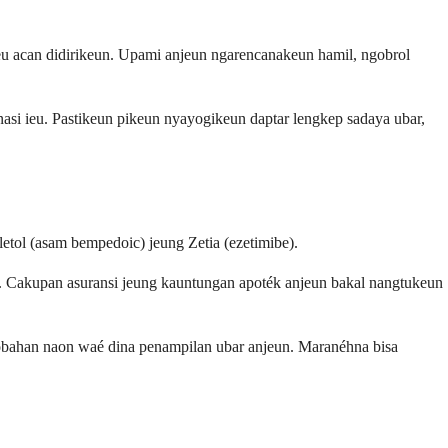
eu acan didirikeun. Upami anjeun ngarencanakeun hamil, ngobrol
asi ieu. Pastikeun pikeun nyayogikeun daptar lengkep sadaya ubar,
tol (asam bempedoic) jeung Zetia (ezetimibe).
. Cakupan asuransi jeung kauntungan apoték anjeun bakal nangtukeun
robahan naon waé dina penampilan ubar anjeun. Maranéhna bisa