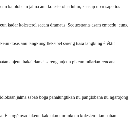
keun kalolobaan jalma anu kolesterolna luhur, kaasup ubar sapertos
eun kadar kolesterol sacara dramatis. Sequestrants asam empedu jeung
un dosis anu langkung fleksibel sareng tiasa langkung éféktif
hatan anjeun bakal damel sareng anjeun pikeun milarian rencana
n kalolobaan jalma sabab boga panalungtikan nu panglobana nu ngarojong
anna. Éta ogé nyadiakeun kakuatan nurunkeun kolesterol tambahan