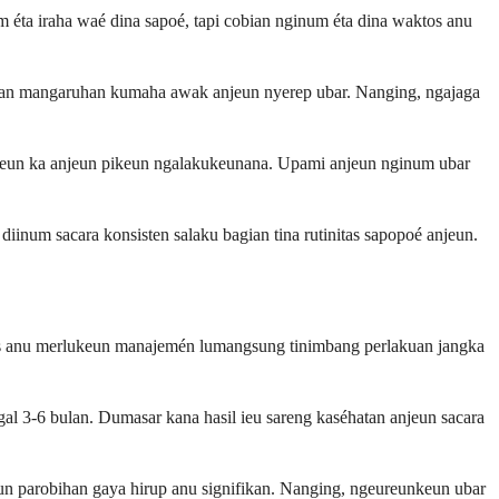
m éta iraha waé dina sapoé, tapi cobian nginum éta dina waktos anu
ikan mangaruhan kumaha awak anjeun nyerep ubar. Nanging, ngajaga
oskeun ka anjeun pikeun ngalakukeunana. Upami anjeun nginum ubar
iinum sacara konsisten salaku bagian tina rutinitas sapopoé anjeun.
onis anu merlukeun manajemén lumangsung tinimbang perlakuan jangka
gal 3-6 bulan. Dumasar kana hasil ieu sareng kaséhatan anjeun sacara
un parobihan gaya hirup anu signifikan. Nanging, ngeureunkeun ubar