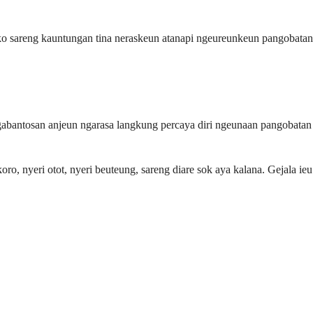
iko sareng kauntungan tina neraskeun atanapi ngeureunkeun pangobatan
ngabantosan anjeun ngarasa langkung percaya diri ngeunaan pangobatan
o, nyeri otot, nyeri beuteung, sareng diare sok aya kalana. Gejala ieu