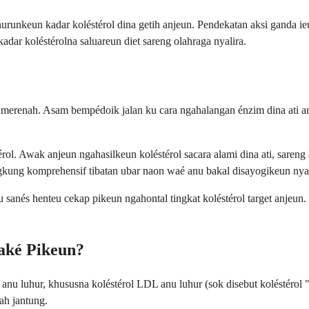
unkeun kadar koléstérol dina getih anjeun. Pendekatan aksi ganda ieu
adar koléstérolna saluareun diet sareng olahraga nyalira.
 merenah. Asam bempédoik jalan ku cara ngahalangan énzim dina ati an
ol. Awak anjeun ngahasilkeun koléstérol sacara alami dina ati, sareng
gkung komprehensif tibatan ubar naon waé anu bakal disayogikeun nyal
u sanés henteu cekap pikeun ngahontal tingkat koléstérol target anjeu
aké Pikeun?
anu luhur, khususna koléstérol LDL anu luhur (sok disebut koléstérol
ah jantung.