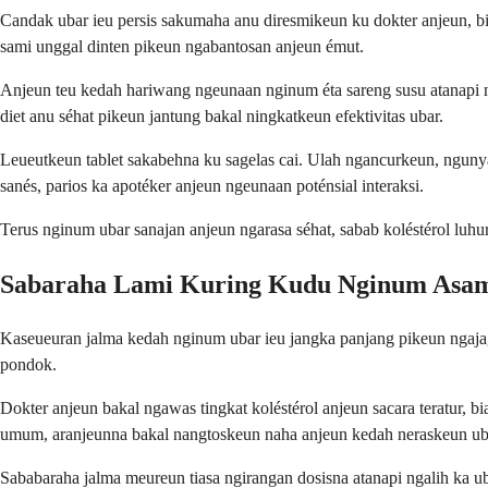
Candak ubar ieu persis sakumaha anu diresmikeun ku dokter anjeun, bi
sami unggal dinten pikeun ngabantosan anjeun émut.
Anjeun teu kedah hariwang ngeunaan nginum éta sareng susu atanapi 
diet anu séhat pikeun jantung bakal ningkatkeun efektivitas ubar.
Leueutkeun tablet sakabehna ku sagelas cai. Ulah ngancurkeun, nguny
sanés, parios ka apotéker anjeun ngeunaan poténsial interaksi.
Terus nginum ubar sanajan anjeun ngarasa séhat, sabab koléstérol luhu
Sabaraha Lami Kuring Kudu Nginum Asam
Kaseueuran jalma kedah nginum ubar ieu jangka panjang pikeun ngajag
pondok.
Dokter anjeun bakal ngawas tingkat koléstérol anjeun sacara teratur, 
umum, aranjeunna bakal nangtoskeun naha anjeun kedah neraskeun ub
Sababaraha jalma meureun tiasa ngirangan dosisna atanapi ngalih ka 