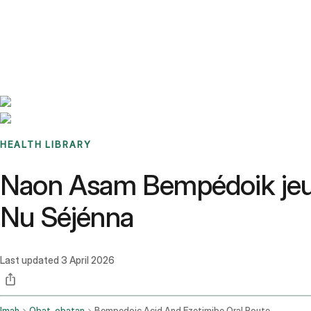
Benchmarks
Stories
FAQ
Sign up / Log in
HEALTH LIBRARY
Naon Asam Bempédoik jeun
Nu Séjénna
Last updated
3 April 2026
Imah
Obat-obatan
Bempedoic Acid And Ezetimibe Oral Route