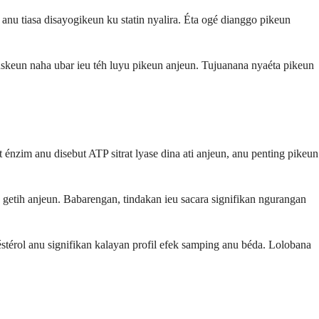
anu tiasa disayogikeun ku statin nyalira. Éta ogé dianggo pikeun
uskeun naha ubar ieu téh luyu pikeun anjeun. Tujuanana nyaéta pikeun
zim anu disebut ATP sitrat lyase dina ati anjeun, anu penting pikeun
n getih anjeun. Babarengan, tindakan ieu sacara signifikan ngurangan
éstérol anu signifikan kalayan profil efek samping anu béda. Lolobana