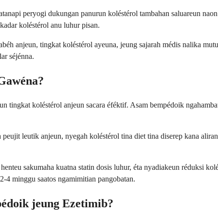
 atanapi peryogi dukungan panurun koléstérol tambahan saluareun naon 
adar koléstérol anu luhur pisan.
béh anjeun, tingkat koléstérol ayeuna, jeung sajarah médis nalika mut
ar séjénna.
 Gawéna?
ingkat koléstérol anjeun sacara éféktif. Asam bempédoik ngahambat én
ujit leutik anjeun, nyegah koléstérol tina diet tina diserep kana alira
 henteu sakumaha kuatna statin dosis luhur, éta nyadiakeun réduksi kol
a 2-4 minggu saatos ngamimitian pangobatan.
doik jeung Ezetimib?