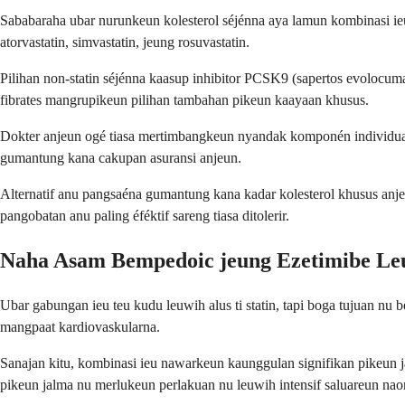
Sababaraha ubar nurunkeun kolesterol séjénna aya lamun kombinasi ieu 
atorvastatin, simvastatin, jeung rosuvastatin.
Pilihan non-statin séjénna kaasup inhibitor PCSK9 (sapertos evolocum
fibrates mangrupikeun pilihan tambahan pikeun kaayaan khusus.
Dokter anjeun ogé tiasa mertimbangkeun nyandak komponén individualn
gumantung kana cakupan asuransi anjeun.
Alternatif anu pangsaéna gumantung kana kadar kolesterol khusus anjeu
pangobatan anu paling éféktif sareng tiasa ditolerir.
Naha Asam Bempedoic jeung Ezetimibe Leu
Ubar gabungan ieu teu kudu leuwih alus ti statin, tapi boga tujuan nu
mangpaat kardiovaskularna.
Sanajan kitu, kombinasi ieu nawarkeun kaunggulan signifikan pikeun j
pikeun jalma nu merlukeun perlakuan nu leuwih intensif saluareun naon 