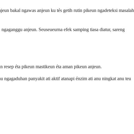
njeun bakal ngawas anjeun ku tés getih rutin pikeun ngadeteksi masalah
 ngaganggu anjeun. Seuseueurna efek samping tiasa diatur, sareng
n resep éta pikeun mastikeun éta aman pikeun anjeun.
ngagaduhan panyakit ati aktif atanapi énzim ati anu ningkat anu teu