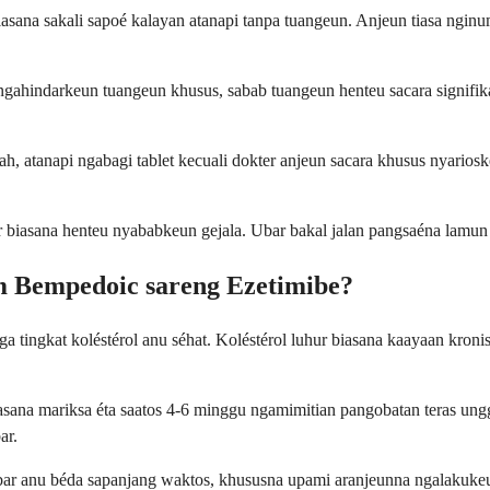
asana sakali sapoé kalayan atanapi tanpa tuangeun. Anjeun tiasa nginu
ngahindarkeun tuangeun khusus, sabab tuangeun henteu sacara signif
ah, atanapi ngabagi tablet kecuali dokter anjeun sacara khusus nyari
r biasana henteu nyababkeun gejala. Ubar bakal jalan pangsaéna lamun d
 Bempedoic sareng Ezetimibe?
a tingkat koléstérol anu séhat. Koléstérol luhur biasana kaayaan kr
biasana mariksa éta saatos 4-6 minggu ngamimitian pangobatan teras ung
ar.
ubar anu béda sapanjang waktos, khususna upami aranjeunna ngalakuke