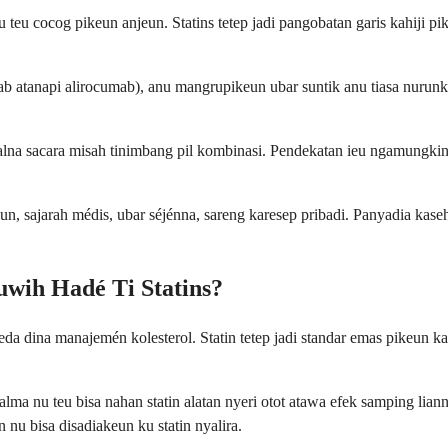
teu cocog pikeun anjeun. Statins tetep jadi pangobatan garis kahiji pi
ab atanapi alirocumab), anu mangrupikeun ubar suntik anu tiasa nurunk
a sacara misah tinimbang pil kombinasi. Pendekatan ieu ngamungkinke
n, sajarah médis, ubar séjénna, sareng karesep pribadi. Panyadia kase
wih Hadé Ti Statins?
 beda dina manajemén kolesterol. Statin tetep jadi standar emas pikeu
alma nu teu bisa nahan statin alatan nyeri otot atawa efek samping li
nu bisa disadiakeun ku statin nyalira.