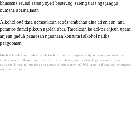
khususna seueul sareng nyeri beuteung, sareng tiasa ngaganggu
kumaha ubarna jalan.
Alkohol ogé tiasa nempatkeun setrés tambahan dina ati anjeun, anu
parantos damel pikeun ngolah ubar. Taroskeun ka dokter anjeun upami
anjeun gaduh patarosan ngeunaan konsumsi alkohol nalika
pangobatan.
Medical Disclaimer:
This article is for informational purposes only and does not constitute
medical advice. Always consult a qualified healthcare provider for diagnosis and treatment
decisions. If you are experiencing a medical emergency, call 911 or go to the nearest emergency
room immediately.