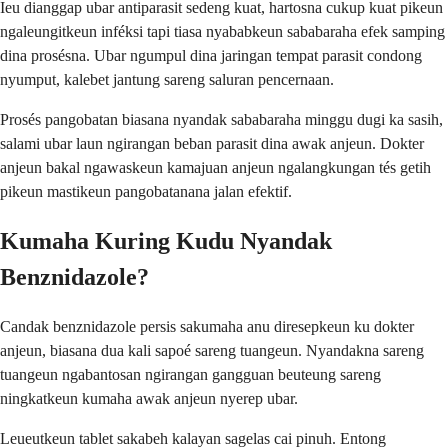
Ieu dianggap ubar antiparasit sedeng kuat, hartosna cukup kuat pikeun
ngaleungitkeun inféksi tapi tiasa nyababkeun sababaraha efek samping
dina prosésna. Ubar ngumpul dina jaringan tempat parasit condong
nyumput, kalebet jantung sareng saluran pencernaan.
Prosés pangobatan biasana nyandak sababaraha minggu dugi ka sasih,
salami ubar laun ngirangan beban parasit dina awak anjeun. Dokter
anjeun bakal ngawaskeun kamajuan anjeun ngalangkungan tés getih
pikeun mastikeun pangobatanana jalan efektif.
Kumaha Kuring Kudu Nyandak
Benznidazole?
Candak benznidazole persis sakumaha anu diresepkeun ku dokter
anjeun, biasana dua kali sapoé sareng tuangeun. Nyandakna sareng
tuangeun ngabantosan ngirangan gangguan beuteung sareng
ningkatkeun kumaha awak anjeun nyerep ubar.
Leueutkeun tablet sakabeh kalayan sagelas cai pinuh. Entong