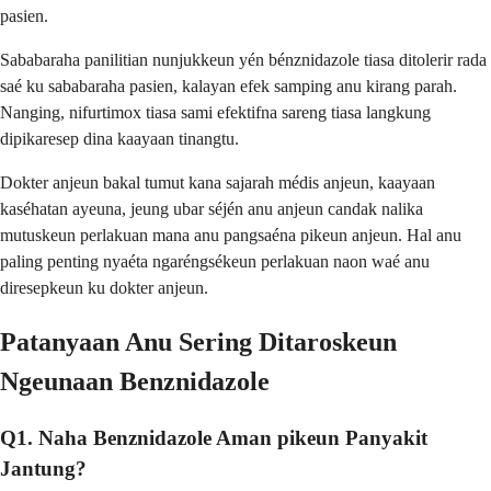
pasien.
Sababaraha panilitian nunjukkeun yén bénznidazole tiasa ditolerir rada
saé ku sababaraha pasien, kalayan efek samping anu kirang parah.
Nanging, nifurtimox tiasa sami efektifna sareng tiasa langkung
dipikaresep dina kaayaan tinangtu.
Dokter anjeun bakal tumut kana sajarah médis anjeun, kaayaan
kaséhatan ayeuna, jeung ubar séjén anu anjeun candak nalika
mutuskeun perlakuan mana anu pangsaéna pikeun anjeun. Hal anu
paling penting nyaéta ngaréngsékeun perlakuan naon waé anu
diresepkeun ku dokter anjeun.
Patanyaan Anu Sering Ditaroskeun
Ngeunaan Benznidazole
Q1. Naha Benznidazole Aman pikeun Panyakit
Jantung?