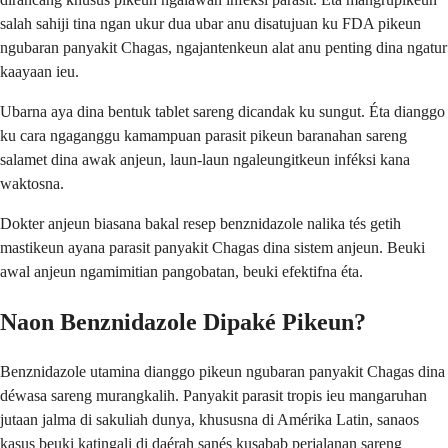
salah sahiji tina ngan ukur dua ubar anu disatujuan ku FDA pikeun
ngubaran panyakit Chagas, ngajantenkeun alat anu penting dina ngatur
kaayaan ieu.
Ubarna aya dina bentuk tablet sareng dicandak ku sungut. Éta dianggo
ku cara ngaganggu kamampuan parasit pikeun baranahan sareng
salamet dina awak anjeun, laun-laun ngaleungitkeun inféksi kana
waktosna.
Dokter anjeun biasana bakal resep benznidazole nalika tés getih
mastikeun ayana parasit panyakit Chagas dina sistem anjeun. Beuki
awal anjeun ngamimitian pangobatan, beuki efektifna éta.
Naon Benznidazole Dipaké Pikeun?
Benznidazole utamina dianggo pikeun ngubaran panyakit Chagas dina
déwasa sareng murangkalih. Panyakit parasit tropis ieu mangaruhan
jutaan jalma di sakuliah dunya, khususna di Amérika Latin, sanaos
kasus beuki katingali di daérah sanés kusabab perjalanan sareng