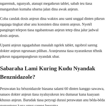
ngaremuk, ngunyah, atanapi megatkeun tablet, sabab ieu tiasa
mangaruhan kumaha ubarna jalan dina awak anjeun.
Coba candak dosis anjeun dina waktos anu sami unggal dinten pikeun
ngajaga tingkat ubar anu konsisten dina sistem anjeun. Nyetél
panginget telepon tiasa ngabantosan anjeun tetep dina jalur jadwal
dosis anjeun.
Upami anjeun ngagaduhan masalah ngelek tablet, ngobrol sareng
dokter anjeun ngeunaan pilihan. Aranjeunna tiasa nyarankeun téhnik
pikeun ngagampangkeun nyandak ubar.
Sabaraha Lami Kuring Kudu Nyandak
Benznidazole?
Perawatan ku bénznidazole biasana salami 60 dinten kanggo sawawa,
sanaos dokter anjeun tiasa nyaluyukeun ieu dumasar kana kaayaan
khusus anjeun. Barudak tiasa peryogi durasi perawatan anu béda-béda
gumantung kana umur sareng beuratna.