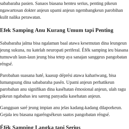
sababaraha pasien. Sanaos biasana henteu serius, penting pikeun
ngawartosan dokter anjeun upami anjeun ngembangkeun parobihan
kulit nalika perawatan.
Efek Samping Anu Kurang Umum tapi Penting
Sababaraha jalma bisa ngalaman baal atawa kesemutan dina leungeun
jeung sukuna, nu katelah neuropati periferal. Éfék samping ieu biasana
tumuwuh laun-laun jeung bisa tetep aya sanajan sanggeus pangobatan
réngsé.
Parobahan suasana haté, kaasup déprési atawa kahariwang, bisa
lumangsung dina sababaraha pasén. Upami anjeun perhatikeun
parobahan anu signifikan dina kaséhatan émosional anjeun, ulah ragu
pikeun ngabahas ieu sareng panyadia kasehatan anjeun.
Gangguan saré jeung impian anu jelas kadang-kadang dilaporkeun.
Gejala ieu biasana ngaréngsékeun saatos pangobatan réngsé.
Éfék Samping Langka tapi Serius