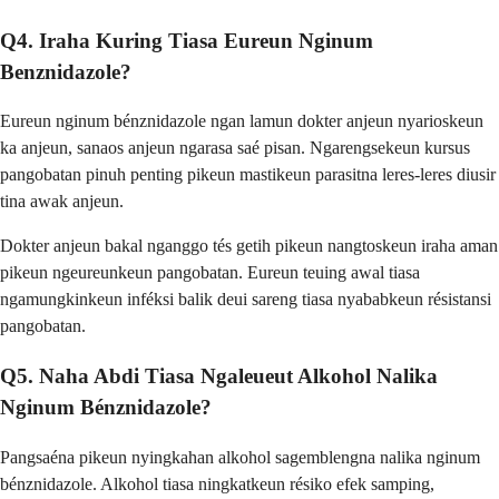
Q4. Iraha Kuring Tiasa Eureun Nginum
Benznidazole?
Eureun nginum bénznidazole ngan lamun dokter anjeun nyarioskeun
ka anjeun, sanaos anjeun ngarasa saé pisan. Ngarengsekeun kursus
pangobatan pinuh penting pikeun mastikeun parasitna leres-leres diusir
tina awak anjeun.
Dokter anjeun bakal nganggo tés getih pikeun nangtoskeun iraha aman
pikeun ngeureunkeun pangobatan. Eureun teuing awal tiasa
ngamungkinkeun inféksi balik deui sareng tiasa nyababkeun résistansi
pangobatan.
Q5. Naha Abdi Tiasa Ngaleueut Alkohol Nalika
Nginum Bénznidazole?
Pangsaéna pikeun nyingkahan alkohol sagemblengna nalika nginum
bénznidazole. Alkohol tiasa ningkatkeun résiko efek samping,