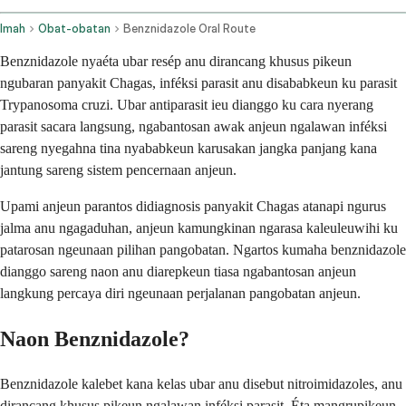
Imah
Obat-obatan
Benznidazole Oral Route
Benznidazole nyaéta ubar resép anu dirancang khusus pikeun
ngubaran panyakit Chagas, inféksi parasit anu disababkeun ku parasit
Trypanosoma cruzi. Ubar antiparasit ieu dianggo ku cara nyerang
parasit sacara langsung, ngabantosan awak anjeun ngalawan inféksi
sareng nyegahna tina nyababkeun karusakan jangka panjang kana
jantung sareng sistem pencernaan anjeun.
Upami anjeun parantos didiagnosis panyakit Chagas atanapi ngurus
jalma anu ngagaduhan, anjeun kamungkinan ngarasa kaleuleuwihi ku
patarosan ngeunaan pilihan pangobatan. Ngartos kumaha benznidazole
dianggo sareng naon anu diarepkeun tiasa ngabantosan anjeun
langkung percaya diri ngeunaan perjalanan pangobatan anjeun.
Naon Benznidazole?
Benznidazole kalebet kana kelas ubar anu disebut nitroimidazoles, anu
dirancang khusus pikeun ngalawan inféksi parasit. Éta mangrupikeun