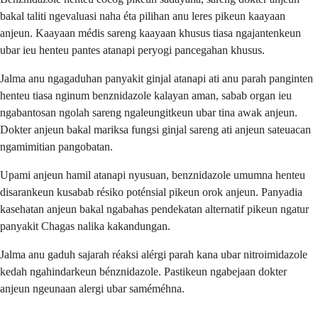
bakal taliti ngevaluasi naha éta pilihan anu leres pikeun kaayaan
anjeun. Kaayaan médis sareng kaayaan khusus tiasa ngajantenkeun
ubar ieu henteu pantes atanapi peryogi pancegahan khusus.
Jalma anu ngagaduhan panyakit ginjal atanapi ati anu parah panginten
henteu tiasa nginum benznidazole kalayan aman, sabab organ ieu
ngabantosan ngolah sareng ngaleungitkeun ubar tina awak anjeun.
Dokter anjeun bakal mariksa fungsi ginjal sareng ati anjeun sateuacan
ngamimitian pangobatan.
Upami anjeun hamil atanapi nyusuan, benznidazole umumna henteu
disarankeun kusabab résiko poténsial pikeun orok anjeun. Panyadia
kasehatan anjeun bakal ngabahas pendekatan alternatif pikeun ngatur
panyakit Chagas nalika kakandungan.
Jalma anu gaduh sajarah réaksi alérgi parah kana ubar nitroimidazole
kedah ngahindarkeun bénznidazole. Pastikeun ngabejaan dokter
anjeun ngeunaan alergi ubar saméméhna.