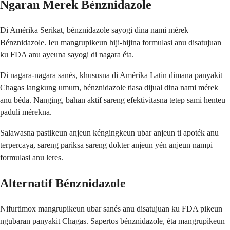
Ngaran Merek Bénznidazole
Di Amérika Serikat, bénznidazole sayogi dina nami mérek
Bénznidazole. Ieu mangrupikeun hiji-hijina formulasi anu disatujuan
ku FDA anu ayeuna sayogi di nagara éta.
Di nagara-nagara sanés, khususna di Amérika Latin dimana panyakit
Chagas langkung umum, bénznidazole tiasa dijual dina nami mérek
anu béda. Nanging, bahan aktif sareng efektivitasna tetep sami henteu
paduli mérekna.
Salawasna pastikeun anjeun kéngingkeun ubar anjeun ti apoték anu
terpercaya, sareng pariksa sareng dokter anjeun yén anjeun nampi
formulasi anu leres.
Alternatif Bénznidazole
Nifurtimox mangrupikeun ubar sanés anu disatujuan ku FDA pikeun
ngubaran panyakit Chagas. Sapertos bénznidazole, éta mangrupikeun