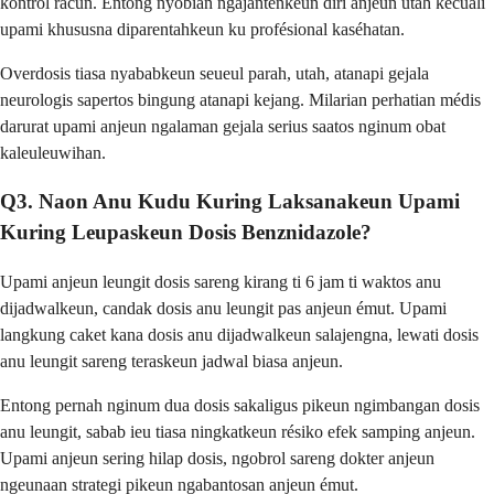
kontrol racun. Entong nyobian ngajantenkeun diri anjeun utah kecuali
upami khususna diparentahkeun ku profésional kaséhatan.
Overdosis tiasa nyababkeun seueul parah, utah, atanapi gejala
neurologis sapertos bingung atanapi kejang. Milarian perhatian médis
darurat upami anjeun ngalaman gejala serius saatos nginum obat
kaleuleuwihan.
Q3. Naon Anu Kudu Kuring Laksanakeun Upami
Kuring Leupaskeun Dosis Benznidazole?
Upami anjeun leungit dosis sareng kirang ti 6 jam ti waktos anu
dijadwalkeun, candak dosis anu leungit pas anjeun émut. Upami
langkung caket kana dosis anu dijadwalkeun salajengna, lewati dosis
anu leungit sareng teraskeun jadwal biasa anjeun.
Entong pernah nginum dua dosis sakaligus pikeun ngimbangan dosis
anu leungit, sabab ieu tiasa ningkatkeun résiko efek samping anjeun.
Upami anjeun sering hilap dosis, ngobrol sareng dokter anjeun
ngeunaan strategi pikeun ngabantosan anjeun émut.