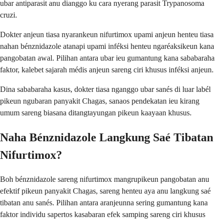
ubar antiparasit anu dianggo ku cara nyerang parasit Trypanosoma
cruzi.
Dokter anjeun tiasa nyarankeun nifurtimox upami anjeun henteu tiasa
nahan bénznidazole atanapi upami inféksi henteu ngaréaksikeun kana
pangobatan awal. Pilihan antara ubar ieu gumantung kana sababaraha
faktor, kalebet sajarah médis anjeun sareng ciri khusus inféksi anjeun.
Dina sababaraha kasus, dokter tiasa nganggo ubar sanés di luar labél
pikeun ngubaran panyakit Chagas, sanaos pendekatan ieu kirang
umum sareng biasana ditangtayungan pikeun kaayaan khusus.
Naha Bénznidazole Langkung Saé Tibatan
Nifurtimox?
Boh bénznidazole sareng nifurtimox mangrupikeun pangobatan anu
efektif pikeun panyakit Chagas, sareng henteu aya anu langkung saé
tibatan anu sanés. Pilihan antara aranjeunna sering gumantung kana
faktor individu sapertos kasabaran efek samping sareng ciri khusus