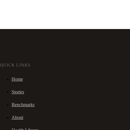
QUICK LINKS
Home
Stories
Benchmarks
About