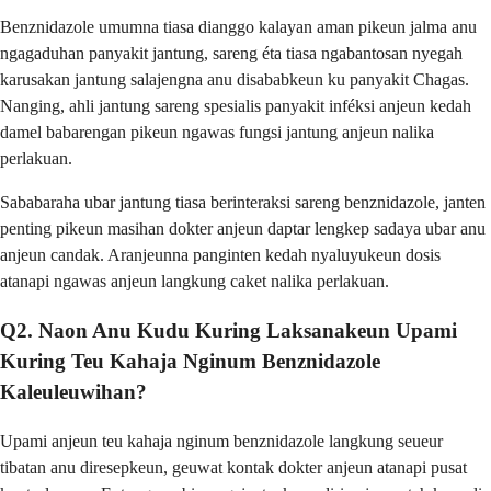
Benznidazole umumna tiasa dianggo kalayan aman pikeun jalma anu
ngagaduhan panyakit jantung, sareng éta tiasa ngabantosan nyegah
karusakan jantung salajengna anu disababkeun ku panyakit Chagas.
Nanging, ahli jantung sareng spesialis panyakit inféksi anjeun kedah
damel babarengan pikeun ngawas fungsi jantung anjeun nalika
perlakuan.
Sababaraha ubar jantung tiasa berinteraksi sareng benznidazole, janten
penting pikeun masihan dokter anjeun daptar lengkep sadaya ubar anu
anjeun candak. Aranjeunna panginten kedah nyaluyukeun dosis
atanapi ngawas anjeun langkung caket nalika perlakuan.
Q2. Naon Anu Kudu Kuring Laksanakeun Upami
Kuring Teu Kahaja Nginum Benznidazole
Kaleuleuwihan?
Upami anjeun teu kahaja nginum benznidazole langkung seueur
tibatan anu diresepkeun, geuwat kontak dokter anjeun atanapi pusat