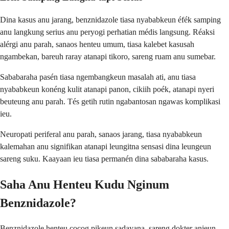
Dina kasus anu jarang, benznidazole tiasa nyababkeun éfék samping
anu langkung serius anu peryogi perhatian médis langsung. Réaksi
alérgi anu parah, sanaos henteu umum, tiasa kalebet kasusah
ngambekan, bareuh raray atanapi tikoro, sareng ruam anu sumebar.
Sababaraha pasén tiasa ngembangkeun masalah ati, anu tiasa
nyababkeun konéng kulit atanapi panon, cikiih poék, atanapi nyeri
beuteung anu parah. Tés getih rutin ngabantosan ngawas komplikasi
ieu.
Neuropati periferal anu parah, sanaos jarang, tiasa nyababkeun
kalemahan anu signifikan atanapi leungitna sensasi dina leungeun
sareng suku. Kaayaan ieu tiasa permanén dina sababaraha kasus.
Saha Anu Henteu Kudu Nginum
Benznidazole?
Benznidazole henteu cocog pikeun sadayana, sareng dokter anjeun