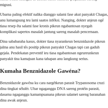
migrasi.
Ubarna paling efektif nalika dianggo salami fase akut panyakit Chagas,
anu lumangsung teu lami saatos inféksi. Nanging, dokter anjeun ogé
tiasa resep éta salami fase kronis pikeun ngabantosan nyegah
komplikasi sapertos masalah jantung sareng masalah pencernaan.
Dina sababaraha kasus, dokter tiasa nyarankeun benznidazole pikeun
jalma anu hasil tés positip pikeun panyakit Chagas tapi can gaduh
gejala. Pendekatan preventif ieu tiasa ngabantosan ngeureunkeun
panyakit tina kamajuan kana tahapan anu langkung serius.
Kumaha Benznidazole Gawéna?
Benznidazole gawéna ku cara nargétkeun parasit Trypanosoma cruzi
dina tingkat sélulér. Ubar ngaganggu DNA sareng protéin parasit,
dasarna ngaganggu kamampuanana pikeun salamet sareng baranahan
dina awak anjeun.