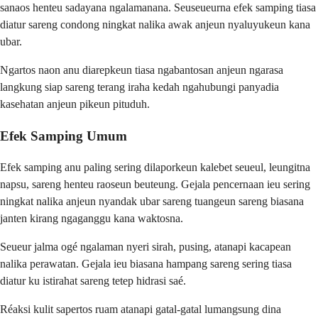
sanaos henteu sadayana ngalamanana. Seuseueurna efek samping tiasa
diatur sareng condong ningkat nalika awak anjeun nyaluyukeun kana
ubar.
Ngartos naon anu diarepkeun tiasa ngabantosan anjeun ngarasa
langkung siap sareng terang iraha kedah ngahubungi panyadia
kasehatan anjeun pikeun pituduh.
Efek Samping Umum
Efek samping anu paling sering dilaporkeun kalebet seueul, leungitna
napsu, sareng henteu raoseun beuteung. Gejala pencernaan ieu sering
ningkat nalika anjeun nyandak ubar sareng tuangeun sareng biasana
janten kirang ngaganggu kana waktosna.
Seueur jalma ogé ngalaman nyeri sirah, pusing, atanapi kacapean
nalika perawatan. Gejala ieu biasana hampang sareng sering tiasa
diatur ku istirahat sareng tetep hidrasi saé.
Réaksi kulit sapertos ruam atanapi gatal-gatal lumangsung dina