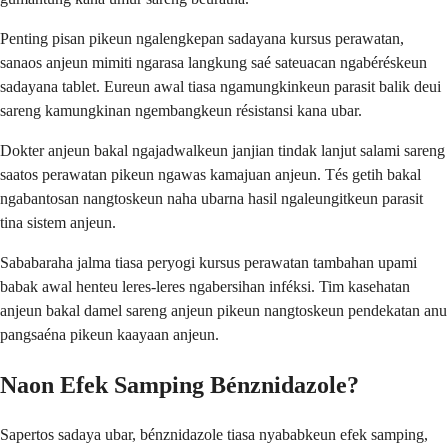
Penting pisan pikeun ngalengkepan sadayana kursus perawatan,
sanaos anjeun mimiti ngarasa langkung saé sateuacan ngabéréskeun
sadayana tablet. Eureun awal tiasa ngamungkinkeun parasit balik deui
sareng kamungkinan ngembangkeun résistansi kana ubar.
Dokter anjeun bakal ngajadwalkeun janjian tindak lanjut salami sareng
saatos perawatan pikeun ngawas kamajuan anjeun. Tés getih bakal
ngabantosan nangtoskeun naha ubarna hasil ngaleungitkeun parasit
tina sistem anjeun.
Sababaraha jalma tiasa peryogi kursus perawatan tambahan upami
babak awal henteu leres-leres ngabersihan inféksi. Tim kasehatan
anjeun bakal damel sareng anjeun pikeun nangtoskeun pendekatan anu
pangsaéna pikeun kaayaan anjeun.
Naon Efek Samping Bénznidazole?
Sapertos sadaya ubar, bénznidazole tiasa nyababkeun efek samping,