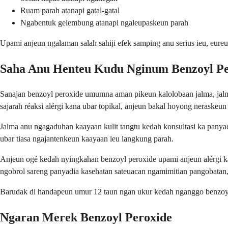
Ruam parah atanapi gatal-gatal
Ngabentuk gelembung atanapi ngaleupaskeun parah
Upami anjeun ngalaman salah sahiji efek samping anu serius ieu, eure
Saha Anu Henteu Kudu Nginum Benzoyl Pe
Sanajan benzoyl peroxide umumna aman pikeun kalolobaan jalma, jalma
sajarah réaksi alérgi kana ubar topikal, anjeun bakal hoyong neraskeun
Jalma anu ngagaduhan kaayaan kulit tangtu kedah konsultasi ka panyad
ubar tiasa ngajantenkeun kaayaan ieu langkung parah.
Anjeun ogé kedah nyingkahan benzoyl peroxide upami anjeun alérgi ka
ngobrol sareng panyadia kasehatan sateuacan ngamimitian pangobata
Barudak di handapeun umur 12 taun ngan ukur kedah nganggo benzoyl p
Ngaran Merek Benzoyl Peroxide