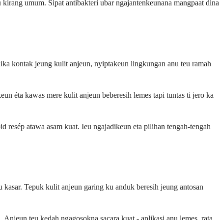
eu kirang umum. Sipat antibakteri ubar ngajantenkeunana mangpaat dina
ika kontak jeung kulit anjeun, nyiptakeun lingkungan anu teu ramah
n éta kawas mere kulit anjeun beberesih lemes tapi tuntas ti jero ka
oid resép atawa asam kuat. Ieu ngajadikeun eta pilihan tengah-tengah
kasar. Tepuk kulit anjeun garing ku anduk beresih jeung antosan
. Anjeun teu kedah ngagosokna sacara kuat - aplikasi anu lemes, rata