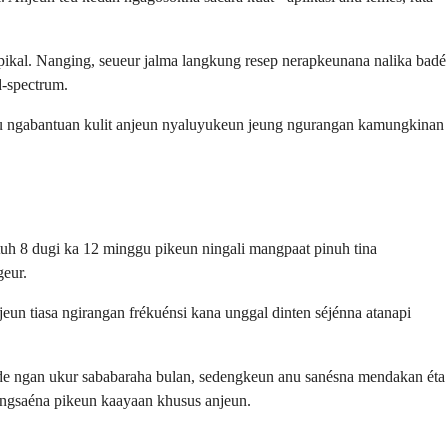
pikal. Nanging, seueur jalma langkung resep nerapkeunana nalika badé
d-spectrum.
ieu ngabantuan kulit anjeun nyaluyukeun jeung ngurangan kamungkinan
tuh 8 dugi ka 12 minggu pikeun ningali mangpaat pinuh tina
geur.
un tiasa ngirangan frékuénsi kana unggal dinten séjénna atanapi
ide ngan ukur sababaraha bulan, sedengkeun anu sanésna mendakan éta
angsaéna pikeun kaayaan khusus anjeun.