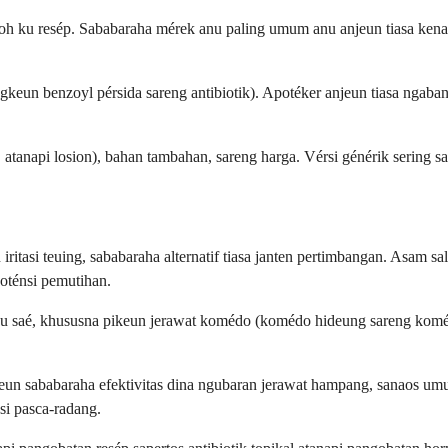
oh ku resép. Sababaraha mérek anu paling umum anu anjeun tiasa kenal
eun benzoyl pérsida sareng antibiotik). Apotéker anjeun tiasa ngabant
atanapi losion), bahan tambahan, sareng harga. Vérsi générik sering s
itasi teuing, sababaraha alternatif tiasa janten pertimbangan. Asam sal
poténsi pemutihan.
anu saé, khususna pikeun jerawat komédo (komédo hideung sareng koméd
kkeun sababaraha efektivitas dina ngubaran jerawat hampang, sanaos u
si pasca-radang.