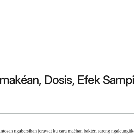
amakéan, Dosis, Efek Samp
bantosan ngabersihan jerawat ku cara maéhan baktéri sareng ngaleungit