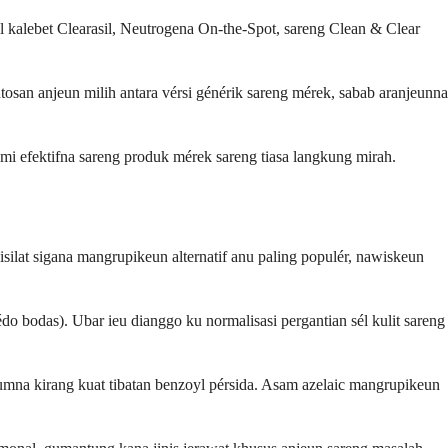
 kalebet Clearasil, Neutrogena On-the-Spot, sareng Clean & Clear
osan anjeun milih antara vérsi générik sareng mérek, sabab aranjeunna
ami efektifna sareng produk mérek sareng tiasa langkung mirah.
isilat sigana mangrupikeun alternatif anu paling populér, nawiskeun
o bodas). Ubar ieu dianggo ku normalisasi pergantian sél kulit sareng
mumna kirang kuat tibatan benzoyl pérsida. Asam azelaic mangrupikeun