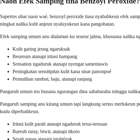
Naon Efek Samping tina Benzoyl Peroxide?
Sapertos ubar naon waé, benzoyl peroxide tiasa nyababkeun efek samp
ningkat nalika kulit anjeun nyaluyukeun kana pangobatan.
Efek samping umum anu dialaman ku seueur jalma, khususna nalika ngam
Kulit garing jeung ngaruksak
Beureum atanapi iritasi hampang
Sensation ngaduruk atanapi nyengat samentawis
Peningkatan sensitipitas kulit kana sinar panonpoé
Pemutihan rambut, baju, atanapi ranjang
Pangaruh umum ieu biasana ngurangan dina sababaraha minggu nalika k
Pangaruh samping anu kirang umum tapi langkung serius merlukeun perhat
kudu diperhatikeun.
Iritasi kulit parah atanapi ngaduruk terus-terusan
Bareuh raray, biwir, atanapi tikoro
Sesah napas atanapi ngahégak