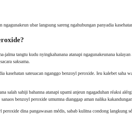
un ngagunakeun ubar langsung sareng ngahubungan panyadia kasehatan a
roxide?
-jalma tangtu kudu nyingkahanana atanapi ngagunakeunana kalayan ati
 sacara saksama.
ia kasehatan sateuacan nganggo benzoyl peroxide. Ieu kalebet saha wa
na salah sahiji bahanna atanapi upami anjeun ngagaduhan réaksi alér
n, sanaos benzoyl peroxide umumna dianggap aman nalika kakandungan
eroxide dina pangawasan médis, sabab kulitna condong langkung sénsi