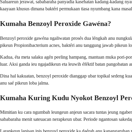
Saluareun jerawat, sababaraha panyadia kasehatan kadang-kadang nyara
kaayaan khusus dimana baktéri permukaan tiasa nyumbang kana masala
Kumaha Benzoyl Peroxide Gawéna?
Benzoyl peroxide gawéna ngaliwatan prosés dua léngkah anu nungkulan 
pikeun Propionibacterium acnes, baktéri anu tanggung jawab pikeun lo
Kadua, éta meta salaku agén peeling hampang, mantuan muka pori-pori a
luar. Aksi ganda ieu ngajadikeun eta leuwih éféktif batan pangobatan a
Dina hal kakuatan, benzoyl peroxide dianggap ubar topikal sedeng kuat
anu saé pikeun loba jalma.
Kumaha Kuring Kudu Nyokot Benzoyl Per
Mimitian ku cara ngumbah leungeun anjeun sacara tuntas jeung ngaber
sababaraha menit sateuacan nerapkeun ubar. Periode ngantosan sakedap
Larapkeun lapisan ipis benzoyl peroxide ka daérah anu kapangaruhan wu