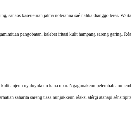
ing, sanaos kaseueuran jalma noleranna saé nalika dianggo leres. Wa
imitian pangobatan, kalebet iritasi kulit hampang sareng garing. Réak
ulit anjeun nyaluyukeun kana ubar. Ngagunakeun pelembab anu lembut, 
ian saharita sareng tiasa nunjukkeun réaksi alérgi atanapi sénsitipita