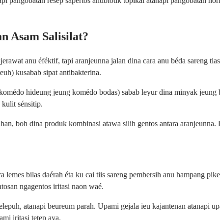
i pangobatan resép sapertos antibiotik topikal atanapi pangobatan ho
n Asam Salisilat?
rawat anu éféktif, tapi aranjeunna jalan dina cara anu béda sareng ti
uh) kusabab sipat antibakterina.
l (komédo hideung jeung komédo bodas) sabab leyur dina minyak jeung b
ulit sénsitip.
, boh dina produk kombinasi atawa silih gentos antara aranjeunna. Pe
 lemes bilas daérah éta ku cai tiis sareng pembersih anu hampang pik
osan ngagentos iritasi naon waé.
 melepuh, atanapi beureum parah. Upami gejala ieu kajantenan atanapi 
i iritasi tetep aya.