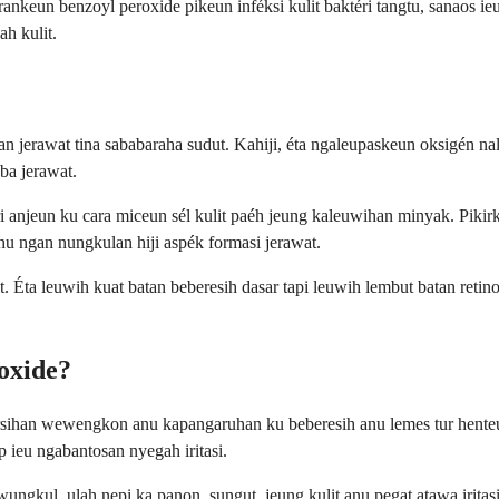
nkeun benzoyl peroxide pikeun inféksi kulit baktéri tangtu, sanaos i
h kulit.
jerawat tina sababaraha sudut. Kahiji, éta ngaleupaskeun oksigén nal
ba jerawat.
njeun ku cara miceun sél kulit paéh jeung kaleuwihan minyak. Pikirkeu
nu ngan nungkulan hiji aspék formasi jerawat.
. Éta leuwih kuat batan beberesih dasar tapi leuwih lembut batan retin
oxide?
sihan wewengkon anu kapangaruhan ku beberesih anu lemes tur henteu 
 ieu ngabantosan nyegah iritasi.
ngkul, ulah nepi ka panon, sungut, jeung kulit anu pegat atawa iritasi