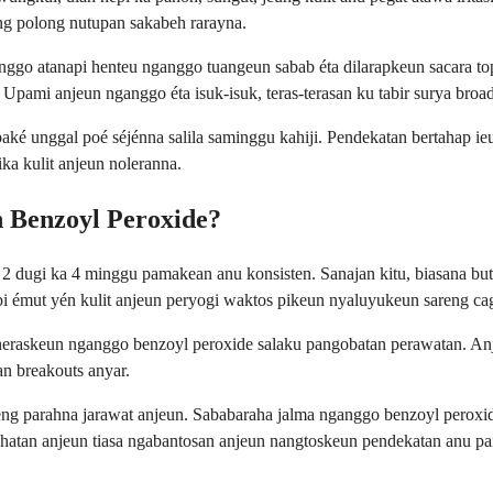
g polong nutupan sakabeh rarayna.
ggo atanapi henteu nganggo tuangeun sabab éta dilarapkeun sacara to
 Upami anjeun nganggo éta isuk-isuk, teras-terasan ku tabir surya broa
aké unggal poé séjénna salila saminggu kahiji. Pendekatan bertahap 
ka kulit anjeun noleranna.
 Benzoyl Peroxide?
 2 dugi ka 4 minggu pamakean anu konsisten. Sanajan kitu, biasana bu
api émut yén kulit anjeun peryogi waktos pikeun nyaluyukeun sareng ca
 neraskeun nganggo benzoyl peroxide salaku pangobatan perawatan. Anje
n breakouts anyar.
reng parahna jarawat anjeun. Sababaraha jalma nganggo benzoyl perox
ehatan anjeun tiasa ngabantosan anjeun nangtoskeun pendekatan anu p