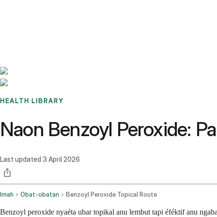
Benchmarks
Stories
FAQ
Sign up / Log in
HEALTH LIBRARY
Naon Benzoyl Peroxide: P
Last updated
3 April 2026
Imah
Obat-obatan
Benzoyl Peroxide Topical Route
Benzoyl peroxide nyaéta ubar topikal anu lembut tapi éféktif anu nga