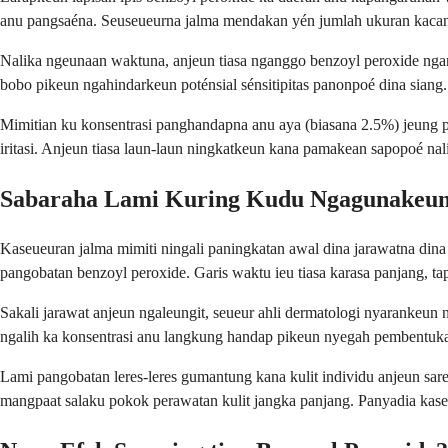
anu pangsaéna. Seuseueurna jalma mendakan yén jumlah ukuran kacan
Nalika ngeunaan waktuna, anjeun tiasa nganggo benzoyl peroxide ngan
bobo pikeun ngahindarkeun poténsial sénsitipitas panonpoé dina siang.
Mimitian ku konsentrasi panghandapna anu aya (biasana 2.5%) jeung p
iritasi. Anjeun tiasa laun-laun ningkatkeun kana pamakean sapopoé nali
Sabaraha Lami Kuring Kudu Ngagunakeun
Kaseueuran jalma mimiti ningali paningkatan awal dina jarawatna dina
pangobatan benzoyl peroxide. Garis waktu ieu tiasa karasa panjang, t
Sakali jarawat anjeun ngaleungit, seueur ahli dermatologi nyarankeun
ngalih ka konsentrasi anu langkung handap pikeun nyegah pembentuka
Lami pangobatan leres-leres gumantung kana kulit individu anjeun sa
mangpaat salaku pokok perawatan kulit jangka panjang. Panyadia kas