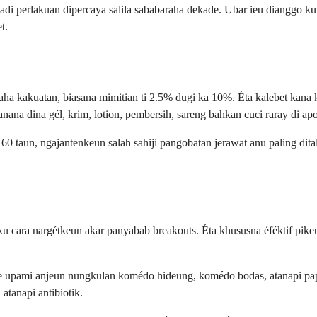
s jadi perlakuan dipercaya salila sababaraha dekade. Ubar ieu dianggo k
t.
aha kakuatan, biasana mimitian ti 2.5% dugi ka 10%. Éta kalebet kana k
ana dina gél, krim, lotion, pembersih, sareng bahkan cuci raray di apo
 60 taun, ngajantenkeun salah sahiji pangobatan jerawat anu paling dit
cara nargétkeun akar panyabab breakouts. Éta khususna éféktif pikeun
ide upami anjeun nungkulan komédo hideung, komédo bodas, atanapi pa
 atanapi antibiotik.