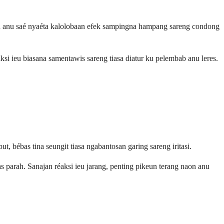
rta anu saé nyaéta kalolobaan efek sampingna hampang sareng condong
si ieu biasana samentawis sareng tiasa diatur ku pelembab anu leres.
bébas tina seungit tiasa ngabantosan garing sareng iritasi.
s parah. Sanajan réaksi ieu jarang, penting pikeun terang naon anu