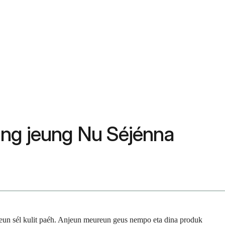
ing jeung Nu Séjénna
keun sél kulit paéh. Anjeun meureun geus nempo eta dina produk