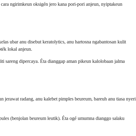
u cara ngirimkeun oksigén jero kana pori-pori anjeun, nyiptakeun
elas ubar anu disebut keratolytics, anu hartosna ngabantosan kulit
ték lokal anjeun.
aliti sareng dipercaya. Éta dianggap aman pikeun kalolobaan jalma
 jerawat radang, anu kalebet pimples beureum, bareuh anu tiasa nyeri
pules (benjolan beureum leutik). Éta ogé umumna dianggo salaku