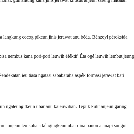
rmonal, gumantung kana jinis jerawat khusus anjeun sareng masalah
asa langkung cocog pikeun jinis jerawat anu béda. Bénzoyl péroksida
isa nembus kana pori-pori leuwih éféktif. Éta ogé leuwih lembut jeung
ndekatan ieu tiasa ngatasi sababaraha aspék formasi jerawat bari
eun ngaleungitkeun ubar anu kaleuwihan. Tepuk kulit anjeun garing
upami anjeun teu kahaja kéngingkeun ubar dina panon atanapi sungut