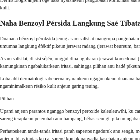
Dermatologis anjeun ogé tiasa nyarankeun pangobatan kombinasi atanap
kulit.
Naha Benzoyl Pérsida Langkung Saé Tibata
Duanana bénzoyl péroksida jeung asam salisilat mangrupa pangobatan je
umumna langkung éféktif pikeun jerawat radang (jerawat beureum, bare
Asam salisilat, di sisi séjén, unggul dina ngubaran jerawat komedona
kamungkinan ngabalukarkeun iritasi, sahingga pilihan anu hadé pikeun k
Loba ahli dermatologi sabenerna nyarankeun ngagunakeun duanana bahan
ngaminimalkeun résiko kulit anjeun garing teuing.
Pilihan
Upami anjeun parantos nganggo benzoyl peroxide kaleuleuwihi, ku cara
sareng terapkeun pelembab anu hampang, bébas seungit pikeun ngabant
Perhatoskeun tanda-tanda iritasi parah sapertos ngaduruk anu sengit,
anjeun, bilas tuntas ku cai sareng kontak panyadia kasehatan anjeun upam