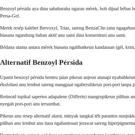
Benzoyl pérsida aya dina sababaraha ngaran mérek, boh dijual bébas b
Persa-Gel.
Merek resép kalebet Brevoxyl, Triaz, sareng BenzaClin (anu ngagabungk
biasana ngandung bahan aktif anu sami dina konsentrasi anu sami.
Bédana utama antara mérek biasana ngalibatkeun kandaraan (gél, krim, 
Alternatif Benzoyl Pérsida
Upami benzoyl pérsida henteu jalan pikeun anjeun atanapi nyababkeun ir
éksfoliasi anu lembut sareng mangpaat ngabersihkeun pori-pori tanpa 
Retinoid topikal sapertos adapalene (Differin) mangrupikeun pilihan 
nyegah pori-pori anu tersumbat.
Pikeun anu resep alternatif alami, minyak tangkal téh parantos nunju
pilihan anu lembut anu tiasa ngabantosan jerawat sareng hiperpigmenta