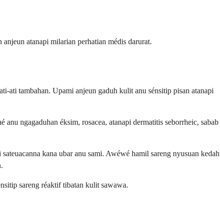
njeun atanapi milarian perhatian médis darurat.
-ati tambahan. Upami anjeun gaduh kulit anu sénsitip pisan atanapi
é anu ngagaduhan éksim, rosacea, atanapi dermatitis seborrheic, sabab
gi sateuacanna kana ubar anu sami. Awéwé hamil sareng nyusuan kedah
.
tip sareng réaktif tibatan kulit sawawa.