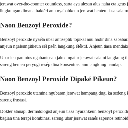
jerawat over-the-counter countless, sarta aya alesan alus naha eta geu
lingkungan dimana baktéri anu nyababkeun jerawat henteu tiasa salame
Naon Benzoyl Peroxide?
Benzoyl peroxide nyaéta ubar antiseptik topikal anu hadir dina sababar
anjeun ngaleungitkeun sél paéh langkung éféktif. Anjeun tiasa mendakan
Ubar ieu parantos ngabantosan jalma ngatur jerawat salami langkung ti
sareng henteu peryogi resép dina konsentrasi anu langkung handap.
Naon Benzoyl Peroxide Dipaké Pikeun?
Benzoyl peroxide utamina ngubaran jerawat hampang dugi ka sedeng ku 
sareng frustasi.
Dokter atanapi dermatologist anjeun tiasa nyarankeun benzoyl perox
bagian tina terapi kombinasi sareng ubar jerawat sanés sapertos retinoid