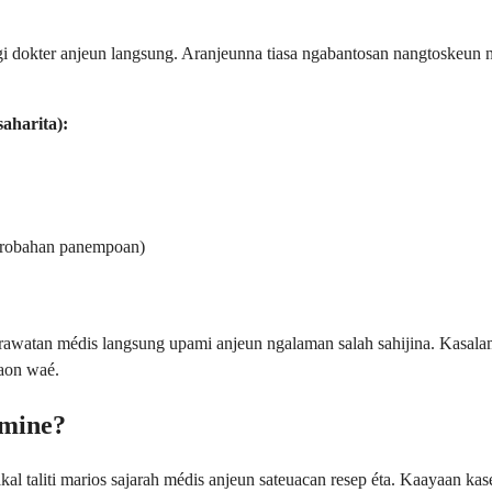
i dokter anjeun langsung. Aranjeunna tiasa ngabantosan nangtoskeun 
aharita):
 parobahan panempoan)
erawatan médis langsung upami anjeun ngalaman salah sahijina. Kasala
aon waé.
mine?
l taliti marios sajarah médis anjeun sateuacan resep éta. Kaayaan ka