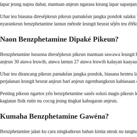
lapar jeung napsu dahar, mantuan anjeun ngarasa kirang lapar sapanjan
Ubar ieu biasana diresépkeun pikeun pamakéan jangka pondok salaku b
nyarankeun benzphetamine lamun métode leungit beurat séjén teu éfékti
Naon Benzphetamine Dipaké Pikeun?
Benzphetamine hususna diresépkeun pikeun mantuan sawawa leungit be
anjeun 30 atawa leuwih, atawa lamun 27 atawa leuwih kalayan kaayaan 
Ubar ieu dirancang pikeun pamakéan jangka pondok, biasana henteu la
perjalanan leungit beurat anjeun bari anjeun ngembangkeun kabiasaan 
Penting pikeun ngartos yén benzphetamine sanés solusi magis pikeun l
kagiatan fisik rutin nu cocog jeung tingkat kabugaran anjeun.
Kumaha Benzphetamine Gawéna?
Benzphetamine jalan ku cara ningkatkeun bahan kimia uteuk nu tangtu