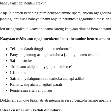
bahaya atanapi henteu efektif.
Anjeun henteu kedah nginum benzphetamine upami anjeun ngagaduhan tek
jantung, anu tiasa bahaya upami anjeun parantos ngagaduhan masalah 
Ieu mangrupikeun kaayaan utama sareng kaayaan dimana benzphetami
Kaayaan médis anu ngajantenkeun benzphetamine henteu aman:
Tekanan darah tinggi anu teu terkontrol
Panyakit jantung atanapi wirahma jantung henteu teratur
Sajarah stroke
Tiroid anu aktip teuing (hipertiroidisme)
Glaukoma
Sajarah nyalahgunakeun narkoba atanapi adiksi
Kahariwang atanapi agitasi parah
Pengerasan arteri anu maju
Dokter anjeun ogé bakal ati-ati ngeunaan resep benzphetamine upami 
Interaksi ubar anu kedah dihindari: