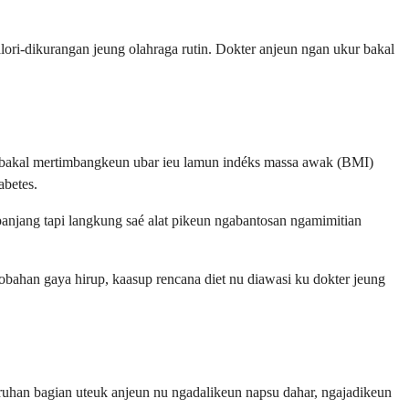
ori-dikurangan jeung olahraga rutin. Dokter anjeun ngan ukur bakal
n bakal mertimbangkeun ubar ieu lamun indéks massa awak (BMI)
abetes.
anjang tapi langkung saé alat pikeun ngabantosan ngamimitian
obahan gaya hirup, kaasup rencana diet nu diawasi ku dokter jeung
aruhan bagian uteuk anjeun nu ngadalikeun napsu dahar, ngajadikeun