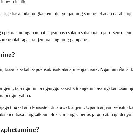
leuwih leutik.
 ogé tiasa rada ningkatkeun denyut jantung sareng tekanan darah anje
g épékna anu ngahambat napsu tiasa salami sababaraha jam. Seuseueurna
t sareng olahraga aranjeunna langkung gampang.
mine?
 biasana sakali sapoé isuk-isuk atanapi tengah isuk. Ngainum éta isu
angeun, tapi nginumna nganggo sakedik tuangeun tiasa ngabantosan n
anapi ngunyahna.
aga tingkat anu konsisten dina awak anjeun. Upami anjeun sénsitip ka
ab ieu tiasa ningkatkeun efek samping sapertos gugup atanapi denyut
zphetamine?