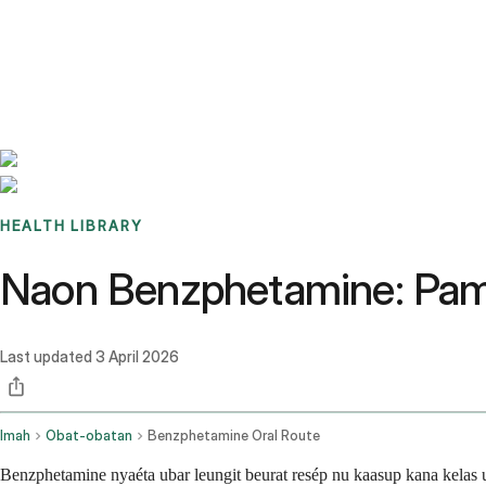
Benchmarks
Stories
FAQ
Sign up / Log in
HEALTH LIBRARY
Naon Benzphetamine: Pama
Last updated
3 April 2026
Imah
Obat-obatan
Benzphetamine Oral Route
Benzphetamine nyaéta ubar leungit beurat resép nu kaasup kana kelas 