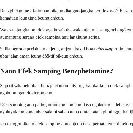
Benzphetamine disatujuan pikeun dianggo jangka pondok waé, biasana 
kamajuan leungitna beurat anjeun.
Watesan jangka pondok aya kusabab awak anjeun tiasa ngembangkeun t
gumantung sareng efek samping anu langkung serius.
Salila période perlakuan anjeun, anjeun bakal boga
check-up
rutin jeu
ubar jalan aman jeung éféktif pikeun anjeun.
Naon Efek Samping Benzphetamine?
Saperti sakabéh ubar, benzphetamine bisa ngabalukarkeun efek sampin
ngahubungan dokter anjeun.
Efek samping anu paling umum anu anjeun tiasa ngalaman kalebet gelis
nyaluyukeun kana ubar salami sababaraha dinten atanapi minggu kahiji
Ieu mangrupikeun efek samping anu anjeun tiasa perhatikeun, dikelo