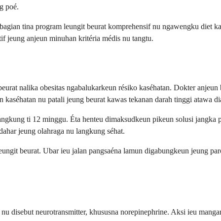
g poé.
agian tina program leungit beurat komprehensif nu ngawengku diet kal
f jeung anjeun minuhan kritéria médis nu tangtu.
urat nalika obesitas ngabalukarkeun résiko kaséhatan. Dokter anjeu
kaséhatan nu patali jeung beurat kawas tekanan darah tinggi atawa di
ngkung ti 12 minggu. Éta henteu dimaksudkeun pikeun solusi jangka p
dahar jeung olahraga nu langkung séhat.
eungit beurat. Ubar ieu jalan pangsaéna lamun digabungkeun jeung par
 nu disebut neurotransmitter, khususna norepinephrine. Aksi ieu mang