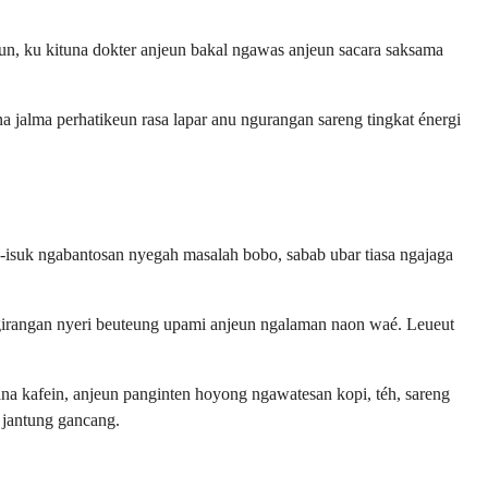
un, ku kituna dokter anjeun bakal ngawas anjeun sacara saksama
 jalma perhatikeun rasa lapar anu ngurangan sareng tingkat énergi
k-isuk ngabantosan nyegah masalah bobo, sabab ubar tiasa ngajaga
girangan nyeri beuteung upami anjeun ngalaman naon waé. Leueut
na kafein, anjeun panginten hoyong ngawatesan kopi, téh, sareng
 jantung gancang.