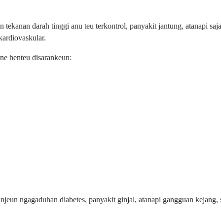
anan darah tinggi anu teu terkontrol, panyakit jantung, atanapi saja
kardiovaskular.
ne henteu disarankeun:
anjeun ngagaduhan diabetes, panyakit ginjal, atanapi gangguan kejang