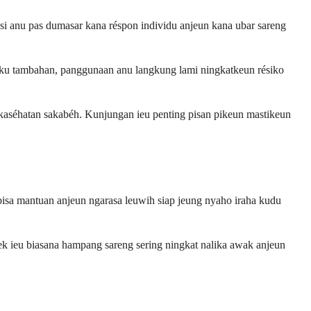
i anu pas dumasar kana réspon individu anjeun kana ubar sareng
aku tambahan, panggunaan anu langkung lami ningkatkeun résiko
kaséhatan sakabéh. Kunjungan ieu penting pisan pikeun mastikeun
bisa mantuan anjeun ngarasa leuwih siap jeung nyaho iraha kudu
ek ieu biasana hampang sareng sering ningkat nalika awak anjeun