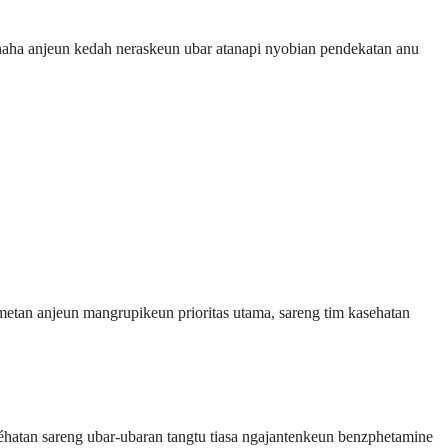
naha anjeun kedah neraskeun ubar atanapi nyobian pendekatan anu
metan anjeun mangrupikeun prioritas utama, sareng tim kasehatan
séhatan sareng ubar-ubaran tangtu tiasa ngajantenkeun benzphetamine