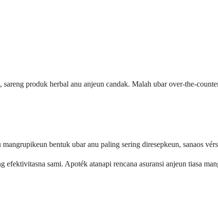
 sareng produk herbal anu anjeun candak. Malah ubar over-the-counter
mangrupikeun bentuk ubar anu paling sering diresepkeun, sanaos vérsi 
ng efektivitasna sami. Apoték atanapi rencana asuransi anjeun tiasa m