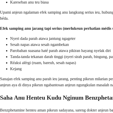
Kareseban anu teu biasa
Upami anjeun ngalaman efek samping anu langkung serius ieu, hubung
béda.
Efek samping anu jarang tapi serius (merlukeun perhatian médis s
Nyeri dada parah atawa jantung ngageter
Sesah napas atawa sesah ngambekan
Parobahan suasana haté parah atawa pikiran hayang nyelak diri
Tanda-tanda tekanan darah tinggi (nyeri sirah parah, bingung,
Réaksi alérgi (ruam, bareuh, sesah napas)
Kejang
Sanajan efek samping anu parah ieu jarang, penting pikeun milarian p
anjeun aya di dinya pikeun ngabantosan anjeun ngungkulan masalah n
Saha Anu Henteu Kudu Nginum Benzpheta
Benzphetamine henteu aman pikeun sadayana, sareng dokter anjeun baka