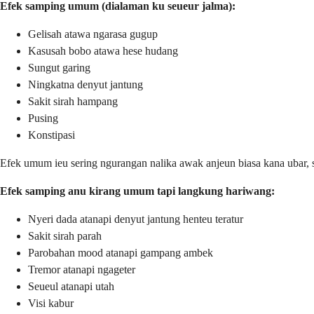
Efek samping umum (dialaman ku seueur jalma):
Gelisah atawa ngarasa gugup
Kasusah bobo atawa hese hudang
Sungut garing
Ningkatna denyut jantung
Sakit sirah hampang
Pusing
Konstipasi
Efek umum ieu sering ngurangan nalika awak anjeun biasa kana ubar, sar
Efek samping anu kirang umum tapi langkung hariwang:
Nyeri dada atanapi denyut jantung henteu teratur
Sakit sirah parah
Parobahan mood atanapi gampang ambek
Tremor atanapi ngageter
Seueul atanapi utah
Visi kabur