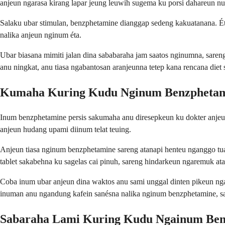
anjeun ngarasa kirang lapar jeung leuwih sugema ku porsi dahareun nu 
Salaku ubar stimulan, benzphetamine dianggap sedeng kakuatanana. Éta
nalika anjeun nginum éta.
Ubar biasana mimiti jalan dina sababaraha jam saatos nginumna, saren
anu ningkat, anu tiasa ngabantosan aranjeunna tetep kana rencana die
Kumaha Kuring Kudu Nginum Benzpheta
Inum benzphetamine persis sakumaha anu diresepkeun ku dokter anjeun,
anjeun hudang upami diinum telat teuing.
Anjeun tiasa nginum benzphetamine sareng atanapi henteu nganggo tu
tablet sakabehna ku sagelas cai pinuh, sareng hindarkeun ngaremuk at
Coba inum ubar anjeun dina waktos anu sami unggal dinten pikeun ngaj
inuman anu ngandung kafein sanésna nalika nginum benzphetamine, sab
Sabaraha Lami Kuring Kudu Ngainum Ben