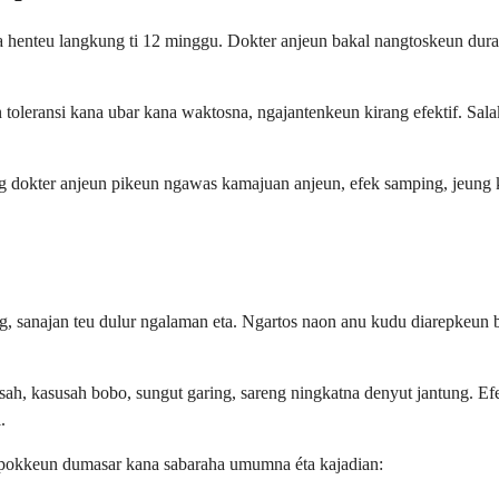
henteu langkung ti 12 minggu. Dokter anjeun bakal nangtoskeun duras
oleransi kana ubar kana waktosna, ngajantenkeun kirang efektif. Sal
ng dokter anjeun pikeun ngawas kamajuan anjeun, efek samping, jeung 
g, sanajan teu dulur ngalaman eta. Ngartos naon anu kudu diarepkeun 
ah, kasusah bobo, sungut garing, sareng ningkatna denyut jantung. Ef
.
mpokkeun dumasar kana sabaraha umumna éta kajadian: