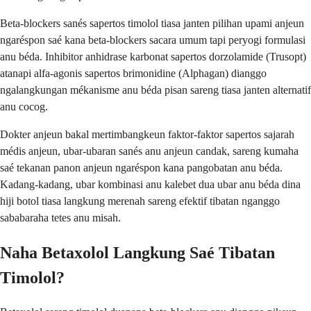
Beta-blockers sanés sapertos timolol tiasa janten pilihan upami anjeun
ngaréspon saé kana beta-blockers sacara umum tapi peryogi formulasi
anu béda. Inhibitor anhidrase karbonat sapertos dorzolamide (Trusopt)
atanapi alfa-agonis sapertos brimonidine (Alphagan) dianggo
ngalangkungan mékanisme anu béda pisan sareng tiasa janten alternatif
anu cocog.
Dokter anjeun bakal mertimbangkeun faktor-faktor sapertos sajarah
médis anjeun, ubar-ubaran sanés anu anjeun candak, sareng kumaha
saé tekanan panon anjeun ngaréspon kana pangobatan anu béda.
Kadang-kadang, ubar kombinasi anu kalebet dua ubar anu béda dina
hiji botol tiasa langkung merenah sareng efektif tibatan nganggo
sababaraha tetes anu misah.
Naha Betaxolol Langkung Saé Tibatan
Timolol?