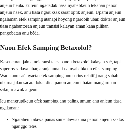
anjeun heula. Eureun ngadadak tiasa nyababkeun tekanan panon
anjeun naék, anu tiasa ngaruksak saraf optik anjeun. Upami anjeun
ngalaman efek samping atanapi hoyong ngarobih ubar, dokter anjeun
tiasa ngabantosan anjeun transisi kalayan aman kana pilihan
pangobatan anu béda.
Naon Efek Samping Betaxolol?
Kaseueuran jalma noleransi tetes panon betaxolol kalayan saé, tapi
sapertos sadaya ubar, aranjeunna tiasa nyababkeun efek samping.
Warta anu saé nyaéta efek samping anu serius relatif jarang sabab
ubarna jalan sacara lokal dina panon anjeun tibatan mangaruhan
sakujur awak anjeun.
Ieu mangrupikeun efek samping anu paling umum anu anjeun tiasa
ngalaman:
Ngaraheun atawa panas samentawis dina panon anjeun saatos
nganggo tetes