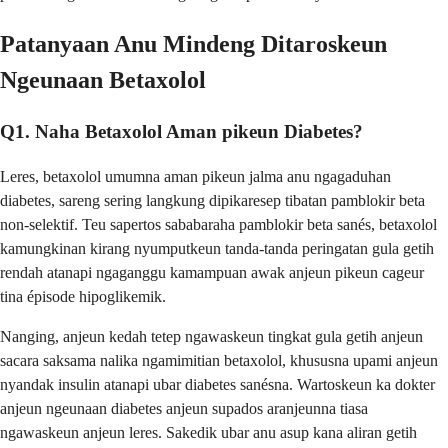
Patanyaan Anu Mindeng Ditaroskeun
Ngeunaan Betaxolol
Q1. Naha Betaxolol Aman pikeun Diabetes?
Leres, betaxolol umumna aman pikeun jalma anu ngagaduhan
diabetes, sareng sering langkung dipikaresep tibatan pamblokir beta
non-selektif. Teu sapertos sababaraha pamblokir beta sanés, betaxolol
kamungkinan kirang nyumputkeun tanda-tanda peringatan gula getih
rendah atanapi ngaganggu kamampuan awak anjeun pikeun cageur
tina épisode hipoglikemik.
Nanging, anjeun kedah tetep ngawaskeun tingkat gula getih anjeun
sacara saksama nalika ngamimitian betaxolol, khususna upami anjeun
nyandak insulin atanapi ubar diabetes sanésna. Wartoskeun ka dokter
anjeun ngeunaan diabetes anjeun supados aranjeunna tiasa
ngawaskeun anjeun leres. Sakedik ubar anu asup kana aliran getih