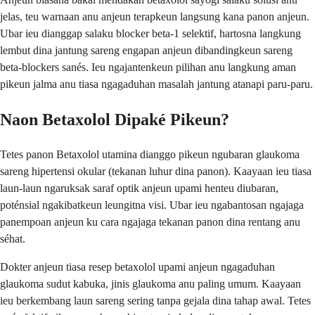
jelas, teu warnaan anu anjeun terapkeun langsung kana panon anjeun.
Ubar ieu dianggap salaku blocker beta-1 selektif, hartosna langkung
lembut dina jantung sareng engapan anjeun dibandingkeun sareng
beta-blockers sanés. Ieu ngajantenkeun pilihan anu langkung aman
pikeun jalma anu tiasa ngagaduhan masalah jantung atanapi paru-paru.
Naon Betaxolol Dipaké Pikeun?
Tetes panon Betaxolol utamina dianggo pikeun ngubaran glaukoma
sareng hipertensi okular (tekanan luhur dina panon). Kaayaan ieu tiasa
laun-laun ngaruksak saraf optik anjeun upami henteu diubaran,
poténsial ngakibatkeun leungitna visi. Ubar ieu ngabantosan ngajaga
panempoan anjeun ku cara ngajaga tekanan panon dina rentang anu
séhat.
Dokter anjeun tiasa resep betaxolol upami anjeun ngagaduhan
glaukoma sudut kabuka, jinis glaukoma anu paling umum. Kaayaan
ieu berkembang laun sareng sering tanpa gejala dina tahap awal. Tetes