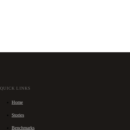
QUICK LINKS
Home
Stories
Benchmarks