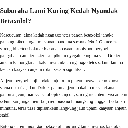
Sabaraha Lami Kuring Kedah Nyandak
Betaxolol?
Kaseueuran jalma kedah nganggo tetes panon betaxolol jangka
panjang pikeun ngatur tekanan panonna sacara efektif. Glaucoma
sareng hipertensi okular biasana kaayaan kronis anu peryogi
pangobatan anu terus-terusan pikeun nyegah leungitna visi. Dokter
anjeun kamungkinan bakal nyarankeun nganggo tetes salami-lamina
kecuali kaayaan anjeun robih sacara signifikan.
Anjeun peryogi janji tindak lanjut rutin pikeun ngawaskeun kumaha
saéna ubar éta jalan. Dokter panon anjeun bakal mariksa tekanan
panon anjeun, mariksa saraf optik anjeun, sareng meunteun visi anjeun
salami kunjungan ieu. Janji ieu biasana lumangsung unggal 3-6 bulan
mimitina, teras tiasa dipisahkeun langkung jauh upami kaayaan anjeun
stabil.
Entong eureun nganggo betaxolol ujug-ujug tanpa nyarios ka dokter