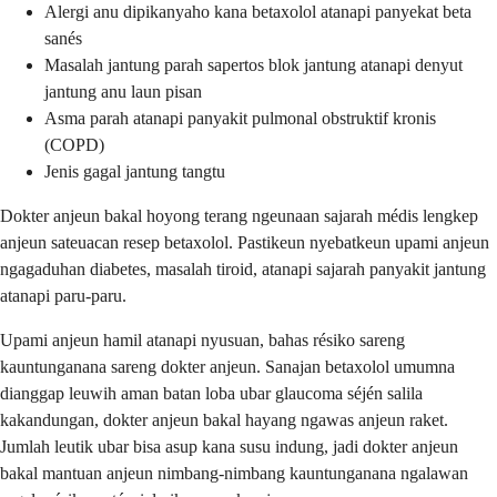
Alergi anu dipikanyaho kana betaxolol atanapi panyekat beta
sanés
Masalah jantung parah sapertos blok jantung atanapi denyut
jantung anu laun pisan
Asma parah atanapi panyakit pulmonal obstruktif kronis
(COPD)
Jenis gagal jantung tangtu
Dokter anjeun bakal hoyong terang ngeunaan sajarah médis lengkep
anjeun sateuacan resep betaxolol. Pastikeun nyebatkeun upami anjeun
ngagaduhan diabetes, masalah tiroid, atanapi sajarah panyakit jantung
atanapi paru-paru.
Upami anjeun hamil atanapi nyusuan, bahas résiko sareng
kauntunganana sareng dokter anjeun. Sanajan betaxolol umumna
dianggap leuwih aman batan loba ubar glaucoma séjén salila
kakandungan, dokter anjeun bakal hayang ngawas anjeun raket.
Jumlah leutik ubar bisa asup kana susu indung, jadi dokter anjeun
bakal mantuan anjeun nimbang-nimbang kauntunganana ngalawan