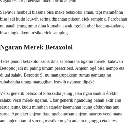
sagala résiko poténsial pikeun orok anjeun.
Sawawa heubeul biasana bisa make betaxolol aman, tapi maranéhna
bisa jadi kudu leuwih sering dipantau pikeun efek samping. Parobahan
nu patali jeung umur dina kumaha awak ngolah ubar kadang-kadang
bisa ningkatkeun résiko efek samping.
Ngaran Merek Betaxolol
Tetes panon betaxolol sadia dina sababaraha ngaran mérek, kalawan
Betoptic jadi nu paling umum prescribed. Anjeun ogé bisa nempo eta
dijual salaku Betoptic S, nu mangrupakeun rumus gantung nu
sababaraha urang manggihan leuwih nyaman dipaké.
Vérsi generik betaxolol loba sadia jeung jalan ngan saukur éféktif
salaku versi mérek-ngaran. Ubar generik ngandung bahan aktif anu
sarua jeung kudu minuhan standar kaamanan jeung efektivitas anu
sarua. Apoteker anjeun tiasa ngabantosan anjeun ngartos versi mana
anu anjeun tampi sareng mastikeun yén anjeun nganggo éta leres.