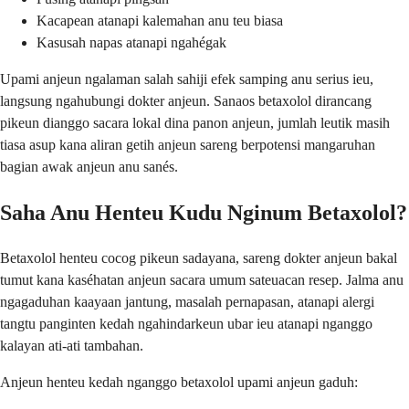
Kacapean atanapi kalemahan anu teu biasa
Kasusah napas atanapi ngahégak
Upami anjeun ngalaman salah sahiji efek samping anu serius ieu,
langsung ngahubungi dokter anjeun. Sanaos betaxolol dirancang
pikeun dianggo sacara lokal dina panon anjeun, jumlah leutik masih
tiasa asup kana aliran getih anjeun sareng berpotensi mangaruhan
bagian awak anjeun anu sanés.
Saha Anu Henteu Kudu Nginum Betaxolol?
Betaxolol henteu cocog pikeun sadayana, sareng dokter anjeun bakal
tumut kana kaséhatan anjeun sacara umum sateuacan resep. Jalma anu
ngagaduhan kaayaan jantung, masalah pernapasan, atanapi alergi
tangtu panginten kedah ngahindarkeun ubar ieu atanapi nganggo
kalayan ati-ati tambahan.
Anjeun henteu kedah nganggo betaxolol upami anjeun gaduh: