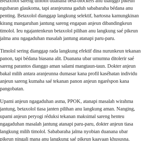
Betaxolol sareng timolol duanana beta-blockers anu dianggo pikeun
ngubaran glaukoma, tapi aranjeunna gaduh sababaraha bédana anu
penting. Betaxolol dianggap langkung selektif, hartosna kamungkinan
kirang mangaruhan jantung sareng engapan anjeun dibandingkeun
timolol. Ieu ngajantenkeun betaxolol pilihan anu langkung saé pikeun
jalma anu ngagaduhan masalah jantung atanapi paru-paru.
Timolol sering dianggap rada langkung efektif dina nurunkeun tekanan
panon, tapi bédana biasana alit. Duanana ubar umumna ditolerir saé
sareng parantos dianggo aman salami mangtaun-taun. Dokter anjeun
bakal milih antara aranjeunna dumasar kana profil kaséhatan individu
anjeun sareng kumaha saé tekanan panon anjeun ngaréspon kana
pangobatan.
Upami anjeun ngagaduhan asma, PPOK, atanapi masalah wirahma
jantung, betaxolol tiasa janten pilihan anu langkung aman. Nanging,
upami anjeun peryogi réduksi tekanan maksimal sareng henteu
ngagaduhan masalah jantung atanapi paru-paru, dokter anjeun tiasa
langkung milih timolol. Sababaraha jalma nyobian duanana ubar
pikeun ningali mana anu langkung saé pikeun kaayaan khususna.