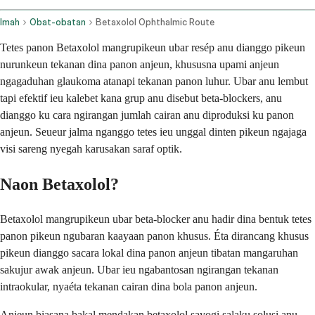
Imah
Obat-obatan
Betaxolol Ophthalmic Route
Tetes panon Betaxolol mangrupikeun ubar resép anu dianggo pikeun
nurunkeun tekanan dina panon anjeun, khususna upami anjeun
ngagaduhan glaukoma atanapi tekanan panon luhur. Ubar anu lembut
tapi efektif ieu kalebet kana grup anu disebut beta-blockers, anu
dianggo ku cara ngirangan jumlah cairan anu diproduksi ku panon
anjeun. Seueur jalma nganggo tetes ieu unggal dinten pikeun ngajaga
visi sareng nyegah karusakan saraf optik.
Naon Betaxolol?
Betaxolol mangrupikeun ubar beta-blocker anu hadir dina bentuk tetes
panon pikeun ngubaran kaayaan panon khusus. Éta dirancang khusus
pikeun dianggo sacara lokal dina panon anjeun tibatan mangaruhan
sakujur awak anjeun. Ubar ieu ngabantosan ngirangan tekanan
intraokular, nyaéta tekanan cairan dina bola panon anjeun.
Anjeun biasana bakal mendakan betaxolol sayogi salaku solusi anu