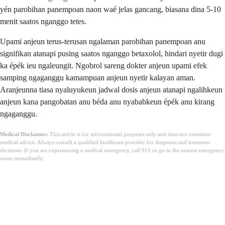
yén parobihan panempoan naon waé jelas gancang, biasana dina 5-10
menit saatos nganggo tetes.
Upami anjeun terus-terusan ngalaman parobihan panempoan anu
signifikan atanapi pusing saatos nganggo betaxolol, hindari nyetir dugi
ka épék ieu ngaleungit. Ngobrol sareng dokter anjeun upami efek
samping ngaganggu kamampuan anjeun nyetir kalayan aman.
Aranjeunna tiasa nyaluyukeun jadwal dosis anjeun atanapi ngalihkeun
anjeun kana pangobatan anu béda anu nyababkeun épék anu kirang
ngaganggu.
Medical Disclaimer:
This article is for informational purposes only and does not constitute
medical advice. Always consult a qualified healthcare provider for diagnosis and treatment
decisions. If you are experiencing a medical emergency, call 911 or go to the nearest emergency
room immediately.