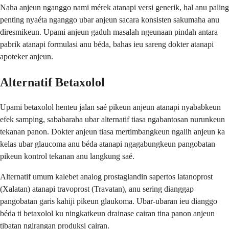
Naha anjeun nganggo nami mérek atanapi versi generik, hal anu paling
penting nyaéta nganggo ubar anjeun sacara konsisten sakumaha anu
diresmikeun. Upami anjeun gaduh masalah ngeunaan pindah antara
pabrik atanapi formulasi anu béda, bahas ieu sareng dokter atanapi
apoteker anjeun.
Alternatif Betaxolol
Upami betaxolol henteu jalan saé pikeun anjeun atanapi nyababkeun
efek samping, sababaraha ubar alternatif tiasa ngabantosan nurunkeun
tekanan panon. Dokter anjeun tiasa mertimbangkeun ngalih anjeun ka
kelas ubar glaucoma anu béda atanapi ngagabungkeun pangobatan
pikeun kontrol tekanan anu langkung saé.
Alternatif umum kalebet analog prostaglandin sapertos latanoprost
(Xalatan) atanapi travoprost (Travatan), anu sering dianggap
pangobatan garis kahiji pikeun glaukoma. Ubar-ubaran ieu dianggo
béda ti betaxolol ku ningkatkeun drainase cairan tina panon anjeun
tibatan ngirangan produksi cairan.