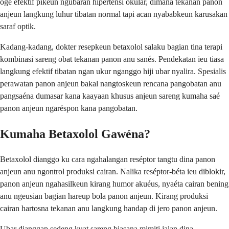
ogé efektif pikeun ngubaran hipertensi okular, dimana tekanan panon
anjeun langkung luhur tibatan normal tapi acan nyababkeun karusakan
saraf optik.
Kadang-kadang, dokter resepkeun betaxolol salaku bagian tina terapi
kombinasi sareng obat tekanan panon anu sanés. Pendekatan ieu tiasa
langkung efektif tibatan ngan ukur nganggo hiji ubar nyalira. Spesialis
perawatan panon anjeun bakal nangtoskeun rencana pangobatan anu
pangsaéna dumasar kana kaayaan khusus anjeun sareng kumaha saé
panon anjeun ngaréspon kana pangobatan.
Kumaha Betaxolol Gawéna?
Betaxolol dianggo ku cara ngahalangan reséptor tangtu dina panon
anjeun anu ngontrol produksi cairan. Nalika reséptor-béta ieu diblokir,
panon anjeun ngahasilkeun kirang humor akuéus, nyaéta cairan bening
anu ngeusian bagian hareup bola panon anjeun. Kirang produksi
cairan hartosna tekanan anu langkung handap di jero panon anjeun.
Ubar dianggap sedeng kuat sareng biasana mimiti jalan dina