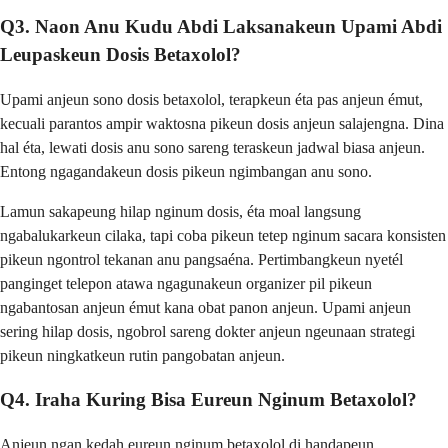
Q3. Naon Anu Kudu Abdi Laksanakeun Upami Abdi
Leupaskeun Dosis Betaxolol?
Upami anjeun sono dosis betaxolol, terapkeun éta pas anjeun émut,
kecuali parantos ampir waktosna pikeun dosis anjeun salajengna. Dina
hal éta, lewati dosis anu sono sareng teraskeun jadwal biasa anjeun.
Entong ngagandakeun dosis pikeun ngimbangan anu sono.
Lamun sakapeung hilap nginum dosis, éta moal langsung
ngabalukarkeun cilaka, tapi coba pikeun tetep nginum sacara konsisten
pikeun ngontrol tekanan anu pangsaéna. Pertimbangkeun nyetél
panginget telepon atawa ngagunakeun organizer pil pikeun
ngabantosan anjeun émut kana obat panon anjeun. Upami anjeun
sering hilap dosis, ngobrol sareng dokter anjeun ngeunaan strategi
pikeun ningkatkeun rutin pangobatan anjeun.
Q4. Iraha Kuring Bisa Eureun Nginum Betaxolol?
Anjeun ngan kedah eureun nginum betaxolol di handapeun