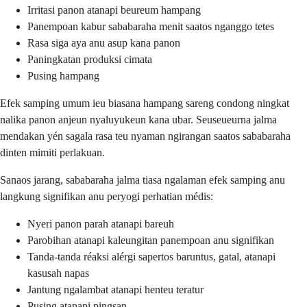
Irritasi panon atanapi beureum hampang
Panempoan kabur sababaraha menit saatos nganggo tetes
Rasa siga aya anu asup kana panon
Paningkatan produksi cimata
Pusing hampang
Efek samping umum ieu biasana hampang sareng condong ningkat
nalika panon anjeun nyaluyukeun kana ubar. Seuseueurna jalma
mendakan yén sagala rasa teu nyaman ngirangan saatos sababaraha
dinten mimiti perlakuan.
Sanaos jarang, sababaraha jalma tiasa ngalaman efek samping anu
langkung signifikan anu peryogi perhatian médis:
Nyeri panon parah atanapi bareuh
Parobihan atanapi kaleungitan panempoan anu signifikan
Tanda-tanda réaksi alérgi sapertos baruntus, gatal, atanapi
kasusah napas
Jantung ngalambat atanapi henteu teratur
Pusing atanapi pingsan