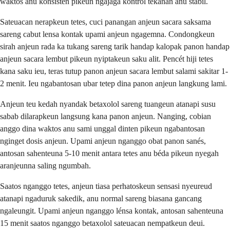
waktos anu konsisten pikeun ngajaga kontrol tekanan anu stabil.
Sateuacan nerapkeun tetes, cuci panangan anjeun sacara saksama
sareng cabut lensa kontak upami anjeun ngagemna. Condongkeun
sirah anjeun rada ka tukang sareng tarik handap kalopak panon handap
anjeun sacara lembut pikeun nyiptakeun saku alit. Pencét hiji tetes
kana saku ieu, teras tutup panon anjeun sacara lembut salami sakitar 1-
2 menit. Ieu ngabantosan ubar tetep dina panon anjeun langkung lami.
Anjeun teu kedah nyandak betaxolol sareng tuangeun atanapi susu
sabab dilarapkeun langsung kana panon anjeun. Nanging, cobian
anggo dina waktos anu sami unggal dinten pikeun ngabantosan
nginget dosis anjeun. Upami anjeun nganggo obat panon sanés,
antosan sahenteuna 5-10 menit antara tetes anu béda pikeun nyegah
aranjeunna saling ngumbah.
Saatos nganggo tetes, anjeun tiasa perhatoskeun sensasi nyeureud
atanapi ngaduruk sakedik, anu normal sareng biasana gancang
ngaleungit. Upami anjeun nganggo lénsa kontak, antosan sahenteuna
15 menit saatos nganggo betaxolol sateuacan nempatkeun deui.