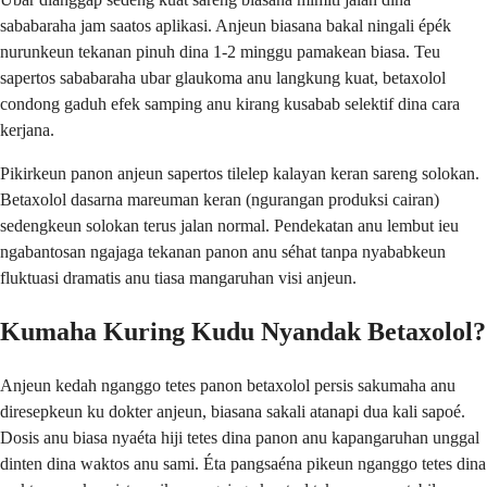
sababaraha jam saatos aplikasi. Anjeun biasana bakal ningali épék
nurunkeun tekanan pinuh dina 1-2 minggu pamakean biasa. Teu
sapertos sababaraha ubar glaukoma anu langkung kuat, betaxolol
condong gaduh efek samping anu kirang kusabab selektif dina cara
kerjana.
Pikirkeun panon anjeun sapertos tilelep kalayan keran sareng solokan.
Betaxolol dasarna mareuman keran (ngurangan produksi cairan)
sedengkeun solokan terus jalan normal. Pendekatan anu lembut ieu
ngabantosan ngajaga tekanan panon anu séhat tanpa nyababkeun
fluktuasi dramatis anu tiasa mangaruhan visi anjeun.
Kumaha Kuring Kudu Nyandak Betaxolol?
Anjeun kedah nganggo tetes panon betaxolol persis sakumaha anu
diresepkeun ku dokter anjeun, biasana sakali atanapi dua kali sapoé.
Dosis anu biasa nyaéta hiji tetes dina panon anu kapangaruhan unggal
dinten dina waktos anu sami. Éta pangsaéna pikeun nganggo tetes dina