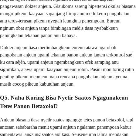
pangawasan dokter anjeun. Glaukoma sareng hipertensi okular biasana
mangrupikeun kaayaan sapanjang hirup anu merlukeun pangobatan
anu terus-terusan pikeun nyegah leungitna panempoan. Eureun
nginum obat anjeun tanpa bimbingan médis tiasa nyababkeun
paningkatan tekanan panon anu bahaya.
Dokter anjeun tiasa mertimbangkeun eureun atawa ngarobah
pangobatan anjeun upami tekanan panon anjeun janten terkontrol saé
ku cara séjén, upami anjeun ngembangkeun efek samping anu
signifikan, atawa upami kaayaan anjeun robih. Pasini monitoring rutin
penting pikeun meunteun naha rencana pangobatan anjeun ayeuna
masih cocog pikeun kabutuhan anjeun.
Q5. Naha Kuring Bisa Nyetir Saatos Ngagunakeun
Tetes Panon Betaxolol?
Anjeun biasana tiasa nyetir saatos nganggo tetes panon betaxolol, tapi
antosan sababaraha menit upami anjeun ngalaman panempoan kabur
samentawis langsung saatos aplikasi. Seuseueurna jalma mendakan