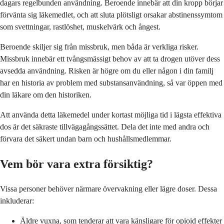
dagars regelbunden användning. Beroende innebär att din kropp börjar
förvänta sig läkemedlet, och att sluta plötsligt orsakar abstinenssymtom
som svettningar, rastlöshet, muskelvärk och ångest.
Beroende skiljer sig från missbruk, men båda är verkliga risker.
Missbruk innebär ett tvångsmässigt behov av att ta drogen utöver dess
avsedda användning. Risken är högre om du eller någon i din familj
har en historia av problem med substansanvändning, så var öppen med
din läkare om den historiken.
Att använda detta läkemedel under kortast möjliga tid i lägsta effektiva
dos är det säkraste tillvägagångssättet. Dela det inte med andra och
förvara det säkert undan barn och hushållsmedlemmar.
Vem bör vara extra försiktig?
Vissa personer behöver närmare övervakning eller lägre doser. Dessa
inkluderar:
Äldre vuxna, som tenderar att vara känsligare för opioid effekter