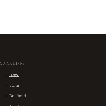
QUICK LINKS
Home
Stories
Benchmarks