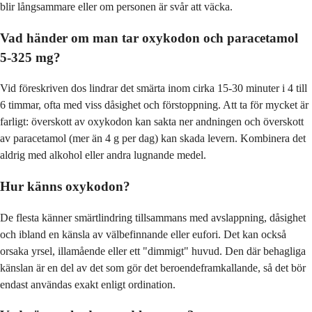
blir långsammare eller om personen är svår att väcka.
Vad händer om man tar oxykodon och paracetamol
5-325 mg?
Vid föreskriven dos lindrar det smärta inom cirka 15-30 minuter i 4 till
6 timmar, ofta med viss dåsighet och förstoppning. Att ta för mycket är
farligt: överskott av oxykodon kan sakta ner andningen och överskott
av paracetamol (mer än 4 g per dag) kan skada levern. Kombinera det
aldrig med alkohol eller andra lugnande medel.
Hur känns oxykodon?
De flesta känner smärtlindring tillsammans med avslappning, dåsighet
och ibland en känsla av välbefinnande eller eufori. Det kan också
orsaka yrsel, illamående eller ett "dimmigt" huvud. Den där behagliga
känslan är en del av det som gör det beroendeframkallande, så det bör
endast användas exakt enligt ordination.