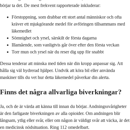
börjar ta det. De mest frekvent rapporterade inkluderar:
Förstoppning, som drabbar ett stort antal människor och ofta
kräver ett mjukgörande medel för avföringen tillsammans med
läkemedlet
Sömnighet och yrsel, särskilt de första dagarna
Illamående, som vanligtvis går över efter den första veckan
Torr mun och yrsel när du reser dig upp för snabbt
Dessa tenderar att minska med tiden när din kropp anpassar sig. Att
hålla sig väl hydrerad hjälper. Undvik att köra bil eller använda
maskiner tills du vet hur detta läkemedel påverkar din alerta.
Finns det några allvarliga biverkningar?
Ja, och de är värda att känna till innan du börjar. Andningssvårigheter
är den farligaste biverkningen av alla opioider. Om andningen blir
långsam, ytlig eller svår, eller om någon är väldigt svår att väcka, är det
en medicinsk nödsituation. Ring 112 omedelbart.