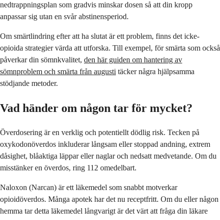
nedtrappningsplan som gradvis minskar dosen så att din kropp
anpassar sig utan en svår abstinensperiod.
Om smärtlindring efter att ha slutat är ett problem, finns det icke-
opioida strategier värda att utforska. Till exempel, för smärta som också
påverkar din sömnkvalitet,
den här guiden om hantering av
sömnproblem och smärta från augusti
täcker några hjälpsamma
stödjande metoder.
Vad händer om någon tar för mycket?
Överdosering är en verklig och potentiellt dödlig risk. Tecken på
oxykodonöverdos inkluderar långsam eller stoppad andning, extrem
dåsighet, blåaktiga läppar eller naglar och nedsatt medvetande. Om du
misstänker en överdos, ring 112 omedelbart.
Naloxon (Narcan) är ett läkemedel som snabbt motverkar
opioidöverdos. Många apotek har det nu receptfritt. Om du eller någon
hemma tar detta läkemedel långvarigt är det värt att fråga din läkare