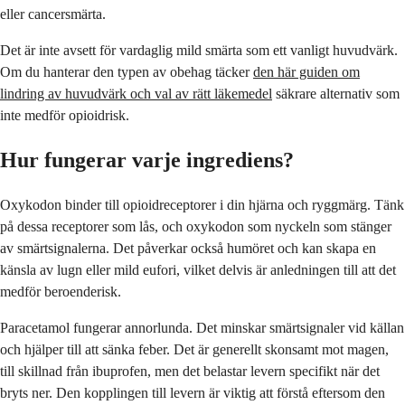
eller cancersmärta.
Det är inte avsett för vardaglig mild smärta som ett vanligt huvudvärk.
Om du hanterar den typen av obehag täcker
den här guiden om
lindring av huvudvärk och val av rätt läkemedel
säkrare alternativ som
inte medför opioidrisk.
Hur fungerar varje ingrediens?
Oxykodon binder till opioidreceptorer i din hjärna och ryggmärg. Tänk
på dessa receptorer som lås, och oxykodon som nyckeln som stänger
av smärtsignalerna. Det påverkar också humöret och kan skapa en
känsla av lugn eller mild eufori, vilket delvis är anledningen till att det
medför beroenderisk.
Paracetamol fungerar annorlunda. Det minskar smärtsignaler vid källan
och hjälper till att sänka feber. Det är generellt skonsamt mot magen,
till skillnad från ibuprofen, men det belastar levern specifikt när det
bryts ner. Den kopplingen till levern är viktig att förstå eftersom den