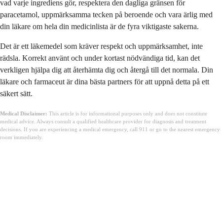
vad varje ingrediens gör, respektera den dagliga gränsen för
paracetamol, uppmärksamma tecken på beroende och vara ärlig med
din läkare om hela din medicinlista är de fyra viktigaste sakerna.
Det är ett läkemedel som kräver respekt och uppmärksamhet, inte
rädsla. Korrekt använt och under kortast nödvändiga tid, kan det
verkligen hjälpa dig att återhämta dig och återgå till det normala. Din
läkare och farmaceut är dina bästa partners för att uppnå detta på ett
säkert sätt.
Medical Disclaimer:
This article is for informational purposes only and does not constitute
medical advice. Always consult a qualified healthcare provider for diagnosis and treatment
decisions. If you are experiencing a medical emergency, call 911 or go to the nearest emergency
room immediately.