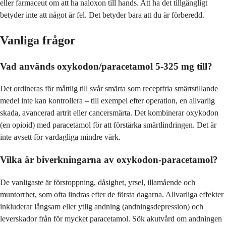
eller farmaceut om att ha naloxon till hands. Att ha det tillgängligt
betyder inte att något är fel. Det betyder bara att du är förberedd.
Vanliga frågor
Vad används oxykodon/paracetamol 5-325 mg till?
Det ordineras för måttlig till svår smärta som receptfria smärtstillande
medel inte kan kontrollera – till exempel efter operation, en allvarlig
skada, avancerad artrit eller cancersmärta. Det kombinerar oxykodon
(en opioid) med paracetamol för att förstärka smärtlindringen. Det är
inte avsett för vardagliga mindre värk.
Vilka är biverkningarna av oxykodon-paracetamol?
De vanligaste är förstoppning, dåsighet, yrsel, illamående och
muntorrhet, som ofta lindras efter de första dagarna. Allvarliga effekter
inkluderar långsam eller ytlig andning (andningsdepression) och
leverskador från för mycket paracetamol. Sök akutvård om andningen