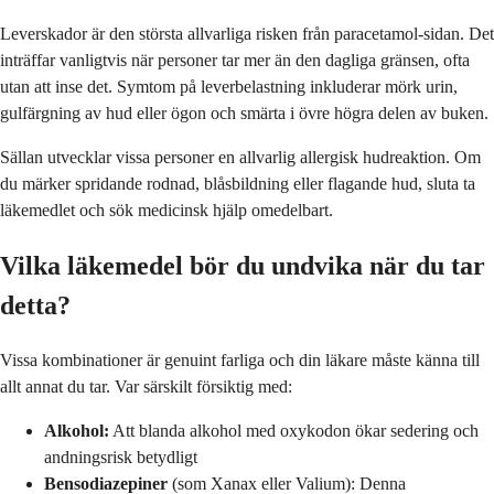
Leverskador är den största allvarliga risken från paracetamol-sidan. Det
inträffar vanligtvis när personer tar mer än den dagliga gränsen, ofta
utan att inse det. Symtom på leverbelastning inkluderar mörk urin,
gulfärgning av hud eller ögon och smärta i övre högra delen av buken.
Sällan utvecklar vissa personer en allvarlig allergisk hudreaktion. Om
du märker spridande rodnad, blåsbildning eller flagande hud, sluta ta
läkemedlet och sök medicinsk hjälp omedelbart.
Vilka läkemedel bör du undvika när du tar
detta?
Vissa kombinationer är genuint farliga och din läkare måste känna till
allt annat du tar. Var särskilt försiktig med:
Alkohol:
Att blanda alkohol med oxykodon ökar sedering och
andningsrisk betydligt
Bensodiazepiner
(som Xanax eller Valium): Denna