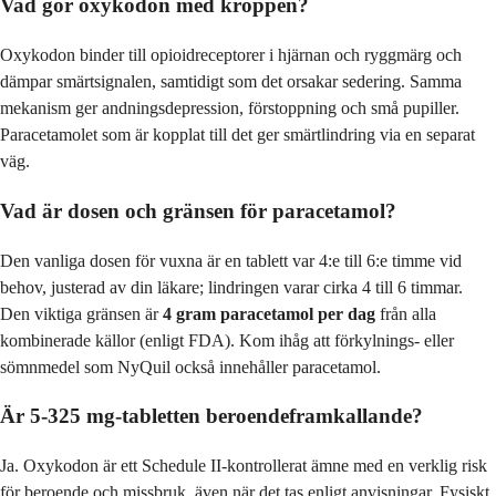
Vad gör oxykodon med kroppen?
Oxykodon binder till opioidreceptorer i hjärnan och ryggmärg och
dämpar smärtsignalen, samtidigt som det orsakar sedering. Samma
mekanism ger andningsdepression, förstoppning och små pupiller.
Paracetamolet som är kopplat till det ger smärtlindring via en separat
väg.
Vad är dosen och gränsen för paracetamol?
Den vanliga dosen för vuxna är en tablett var 4:e till 6:e timme vid
behov, justerad av din läkare; lindringen varar cirka 4 till 6 timmar.
Den viktiga gränsen är
4 gram paracetamol per dag
från alla
kombinerade källor (enligt FDA). Kom ihåg att förkylnings- eller
sömnmedel som NyQuil också innehåller paracetamol.
Är 5-325 mg-tabletten beroendeframkallande?
Ja. Oxykodon är ett Schedule II-kontrollerat ämne med en verklig risk
för beroende och missbruk, även när det tas enligt anvisningar. Fysiskt