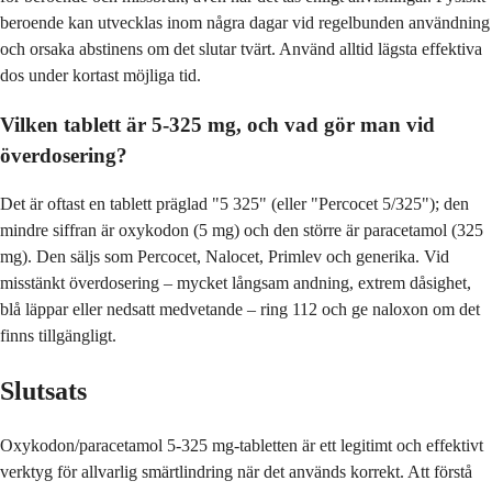
beroende kan utvecklas inom några dagar vid regelbunden användning
och orsaka abstinens om det slutar tvärt. Använd alltid lägsta effektiva
dos under kortast möjliga tid.
Vilken tablett är 5-325 mg, och vad gör man vid
överdosering?
Det är oftast en tablett präglad "5 325" (eller "Percocet 5/325"); den
mindre siffran är oxykodon (5 mg) och den större är paracetamol (325
mg). Den säljs som Percocet, Nalocet, Primlev och generika. Vid
misstänkt överdosering – mycket långsam andning, extrem dåsighet,
blå läppar eller nedsatt medvetande – ring 112 och ge naloxon om det
finns tillgängligt.
Slutsats
Oxykodon/paracetamol 5-325 mg-tabletten är ett legitimt och effektivt
verktyg för allvarlig smärtlindring när det används korrekt. Att förstå