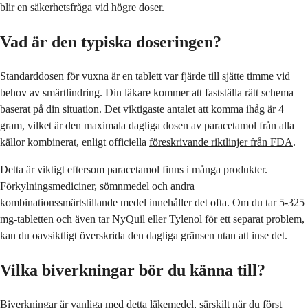
blir en säkerhetsfråga vid högre doser.
Vad är den typiska doseringen?
Standarddosen för vuxna är en tablett var fjärde till sjätte timme vid
behov av smärtlindring. Din läkare kommer att fastställa rätt schema
baserat på din situation. Det viktigaste antalet att komma ihåg är 4
gram, vilket är den maximala dagliga dosen av paracetamol från alla
källor kombinerat, enligt officiella
föreskrivande riktlinjer från FDA
.
Detta är viktigt eftersom paracetamol finns i många produkter.
Förkylningsmediciner, sömnmedel och andra
kombinationssmärtstillande medel innehåller det ofta. Om du tar 5-325
mg-tabletten och även tar NyQuil eller Tylenol för ett separat problem,
kan du oavsiktligt överskrida den dagliga gränsen utan att inse det.
Vilka biverkningar bör du känna till?
Biverkningar är vanliga med detta läkemedel, särskilt när du först