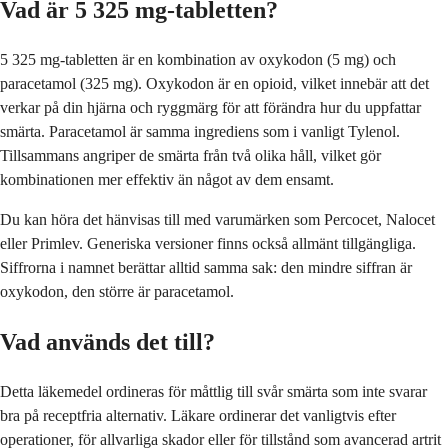
Vad är 5 325 mg-tabletten?
5 325 mg-tabletten är en kombination av oxykodon (5 mg) och
paracetamol (325 mg). Oxykodon är en opioid, vilket innebär att det
verkar på din hjärna och ryggmärg för att förändra hur du uppfattar
smärta. Paracetamol är samma ingrediens som i vanligt Tylenol.
Tillsammans angriper de smärta från två olika håll, vilket gör
kombinationen mer effektiv än något av dem ensamt.
Du kan höra det hänvisas till med varumärken som Percocet, Nalocet
eller Primlev. Generiska versioner finns också allmänt tillgängliga.
Siffrorna i namnet berättar alltid samma sak: den mindre siffran är
oxykodon, den större är paracetamol.
Vad används det till?
Detta läkemedel ordineras för måttlig till svår smärta som inte svarar
bra på receptfria alternativ. Läkare ordinerar det vanligtvis efter
operationer, för allvarliga skador eller för tillstånd som avancerad artrit