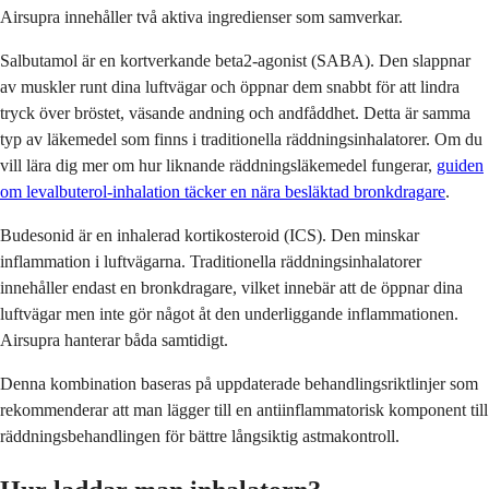
Airsupra innehåller två aktiva ingredienser som samverkar.
Salbutamol är en kortverkande beta2-agonist (SABA). Den slappnar
av muskler runt dina luftvägar och öppnar dem snabbt för att lindra
tryck över bröstet, väsande andning och andfåddhet. Detta är samma
typ av läkemedel som finns i traditionella räddningsinhalatorer. Om du
vill lära dig mer om hur liknande räddningsläkemedel fungerar,
guiden
om levalbuterol-inhalation täcker en nära besläktad bronkdragare
.
Budesonid är en inhalerad kortikosteroid (ICS). Den minskar
inflammation i luftvägarna. Traditionella räddningsinhalatorer
innehåller endast en bronkdragare, vilket innebär att de öppnar dina
luftvägar men inte gör något åt den underliggande inflammationen.
Airsupra hanterar båda samtidigt.
Denna kombination baseras på uppdaterade behandlingsriktlinjer som
rekommenderar att man lägger till en antiinflammatorisk komponent till
räddningsbehandlingen för bättre långsiktig astmakontroll.