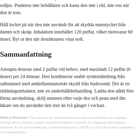
solljus. Punktera inte behållaren och kasta den inte i eld, inte ens när
den är tom.
Håll locket på när den inte används för att skydda munstycket från
damm och skräp. Inhalatorn innehåller 120 puffar, vilket motsvarar 60
doser. Byt ut den när dosräknaren visar noll.
Sammanfattning
Airsupra doseras med 2 puffar vid behov, med maximalt 12 puffar (6
doser) per 24 timmar. Den kombinerar snabb symtomlindring från
salbutamol med antiinflammatoriskt skydd från budesonid. Det är en
räddningsinhalator, inte en underhållsbehandling. Ladda den alltid före
första användning, skölj munnen efter varje dos och prata med din
läkare om du använder den mer än två gånger i veckan.
Medical Disclaimer:
This article is for informational purposes only and does not constitute
medical advice. Always consult a qualified healthcare provider for diagnosis and treatment
decisions. If you are experiencing a medical emergency, call 911 or go to the nearest emergency
room immediately.