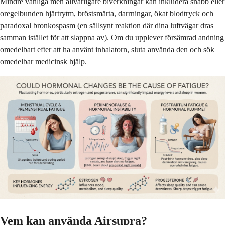
Mindre vanliga men allvarligare biverkningar kan inkludera snabb eller
oregelbunden hjärtrytm, bröstsmärta, darrningar, ökat blodtryck och
paradoxal bronkospasm (en sällsynt reaktion där dina luftvägar dras
samman istället för att slappna av). Om du upplever försämrad andning
omedelbart efter att ha använt inhalatorn, sluta använda den och sök
omedelbar medicinsk hjälp.
Vem kan använda Airsupra?