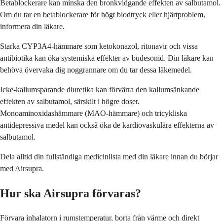
Betablockerare kan minska den bronkvidgande effekten av salbutamol.
Om du tar en betablockerare för högt blodtryck eller hjärtproblem,
informera din läkare.
Starka CYP3A4-hämmare som ketokonazol, ritonavir och vissa
antibiotika kan öka systemiska effekter av budesonid. Din läkare kan
behöva övervaka dig noggrannare om du tar dessa läkemedel.
Icke-kaliumsparande diuretika kan förvärra den kaliumsänkande
effekten av salbutamol, särskilt i högre doser.
Monoaminoxidashämmare (MAO-hämmare) och tricykliska
antidepressiva medel kan också öka de kardiovaskulära effekterna av
salbutamol.
Dela alltid din fullständiga medicinlista med din läkare innan du börjar
med Airsupra.
Hur ska Airsupra förvaras?
Förvara inhalatorn i rumstemperatur, borta från värme och direkt