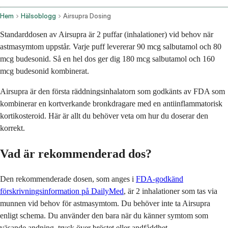
Hem
Hälsoblogg
Airsupra Dosing
Standarddosen av Airsupra är 2 puffar (inhalationer) vid behov när
astmasymtom uppstår. Varje puff levererar 90 mcg salbutamol och 80
mcg budesonid. Så en hel dos ger dig 180 mcg salbutamol och 160
mcg budesonid kombinerat.
Airsupra är den första räddningsinhalatorn som godkänts av FDA som
kombinerar en kortverkande bronkdragare med en antiinflammatorisk
kortikosteroid. Här är allt du behöver veta om hur du doserar den
korrekt.
Vad är rekommenderad dos?
Den rekommenderade dosen, som anges i
FDA-godkänd
förskrivningsinformation på DailyMed
, är 2 inhalationer som tas via
munnen vid behov för astmasymtom. Du behöver inte ta Airsupra
enligt schema. Du använder den bara när du känner symtom som
väsande andning, tryck över bröstet eller andfåddhet.