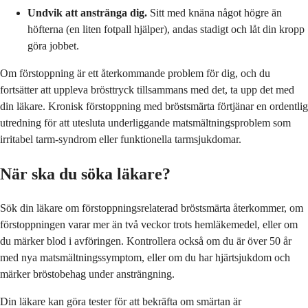
Undvik att anstränga dig.
Sitt med knäna något högre än
höfterna (en liten fotpall hjälper), andas stadigt och låt din kropp
göra jobbet.
Om förstoppning är ett återkommande problem för dig, och du
fortsätter att uppleva brösttryck tillsammans med det, ta upp det med
din läkare. Kronisk förstoppning med bröstsmärta förtjänar en ordentlig
utredning för att utesluta underliggande matsmältningsproblem som
irritabel tarm-syndrom eller funktionella tarmsjukdomar.
När ska du söka läkare?
Sök din läkare om förstoppningsrelaterad bröstsmärta återkommer, om
förstoppningen varar mer än två veckor trots hemläkemedel, eller om
du märker blod i avföringen. Kontrollera också om du är över 50 år
med nya matsmältningssymptom, eller om du har hjärtsjukdom och
märker bröstobehag under ansträngning.
Din läkare kan göra tester för att bekräfta om smärtan är