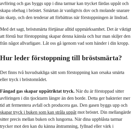
avföring och gas byggs upp i dina tarmar kan trycket färdas uppåt och
skapa obehag i bröstet. Smärtan är vanligtvis dov och molande snarare
än skarp, och den tenderar att förbättras när förstoppningen är lindrad.
Med det sagt, bröstsmärta förtjänar alltid uppmärksamhet. Det är viktigt
att förstå hur förstoppning skapar denna känsla och hur man skiljer den
från något allvarligare. Låt oss gå igenom vad som händer i din kropp.
Hur leder förstoppning till bröstsmärta?
Det finns två huvudsakliga sätt som förstoppning kan orsaka smärta
eller tryck i bröstområdet.
Fångad gas skapar uppåtriktat tryck.
När du är förstoppad sitter
avföringen i din tjocktarm längre än den borde. Detta ger bakterier mer
tid att fermentera avfall och producera gas. Den gasen byggs upp och
skapar tryck i buken som kan stråla uppåt
mot bröstet. Din mellangärde
sitter precis mellan buken och lungorna. När dina uppblåsta tarmar
trycker mot den kan du känna åtstramning, fyllnad eller värk i