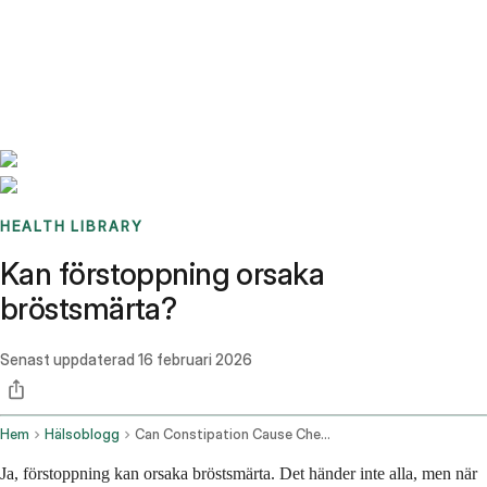
Benchmarks
Stories
FAQ
Sign up / Log in
HEALTH LIBRARY
Kan förstoppning orsaka
bröstsmärta?
Senast uppdaterad
16 februari 2026
Hem
Hälsoblogg
Can Constipation Cause Chest Pain
Ja, förstoppning kan orsaka bröstsmärta. Det händer inte alla, men när