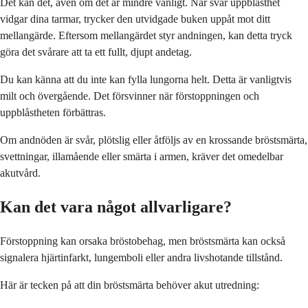
Det kan det, även om det är mindre vanligt. När svår uppblåsthet
vidgar dina tarmar, trycker den utvidgade buken uppåt mot ditt
mellangärde. Eftersom mellangärdet styr andningen, kan detta tryck
göra det svårare att ta ett fullt, djupt andetag.
Du kan känna att du inte kan fylla lungorna helt. Detta är vanligtvis
milt och övergående. Det försvinner när förstoppningen och
uppblåstheten förbättras.
Om andnöden är svår, plötslig eller åtföljs av en krossande bröstsmärta,
svettningar, illamående eller smärta i armen, kräver det omedelbar
akutvård.
Kan det vara något allvarligare?
Förstoppning kan orsaka bröstobehag, men bröstsmärta kan också
signalera hjärtinfarkt, lungemboli eller andra livshotande tillstånd.
Här är tecken på att din bröstsmärta behöver akut utredning: