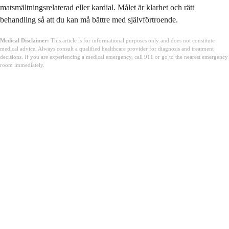
matsmältningsrelaterad eller kardial. Målet är klarhet och rätt
behandling så att du kan må bättre med självförtroende.
Medical Disclaimer:
This article is for informational purposes only and does not constitute
medical advice. Always consult a qualified healthcare provider for diagnosis and treatment
decisions. If you are experiencing a medical emergency, call 911 or go to the nearest emergency
room immediately.