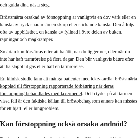
och guida dina nästa steg.
Bröstsmärta orsakad av förstoppning är vanligtvis en dov värk eller en
känsla av tryck snarare än en skarp eller stickande känsla. Den åtföljs
ofta av uppblåsthet, en känsla av fyllnad i övre delen av buken,
rapningar och magkramper.
Smärtan kan förvärras efter att ha ätit, när du ligger ner, eller när du
inte har haft tarmrörelse på flera dagar. Den blir vanligtvis bättre efter
att ha släppt ut gas eller haft en tarmrörelse.
En klinisk studie fann att många patienter med
icke-kardial bröstsmärta
kopplad till förstoppning rapporterade förbättring när deras
förstoppning behandlades med laxermedel
. Detta tyder på att tarmen i
vissa fall är den faktiska källan till bröstobehag som annars kan misstas
för ett hjärt- eller lungproblem.
Kan förstoppning också orsaka andnöd?