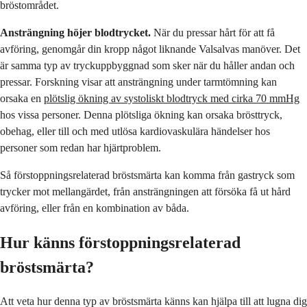
bröstområdet.
Ansträngning höjer blodtrycket.
När du pressar hårt för att få
avföring, genomgår din kropp något liknande Valsalvas manöver. Det
är samma typ av tryckuppbyggnad som sker när du håller andan och
pressar. Forskning visar att ansträngning under tarmtömning kan
orsaka en
plötslig ökning av systoliskt blodtryck med cirka 70 mmHg
hos vissa personer. Denna plötsliga ökning kan orsaka brösttryck,
obehag, eller till och med utlösa kardiovaskulära händelser hos
personer som redan har hjärtproblem.
Så förstoppningsrelaterad bröstsmärta kan komma från gastryck som
trycker mot mellangärdet, från ansträngningen att försöka få ut hård
avföring, eller från en kombination av båda.
Hur känns förstoppningsrelaterad
bröstsmärta?
Att veta hur denna typ av bröstsmärta känns kan hjälpa till att lugna dig