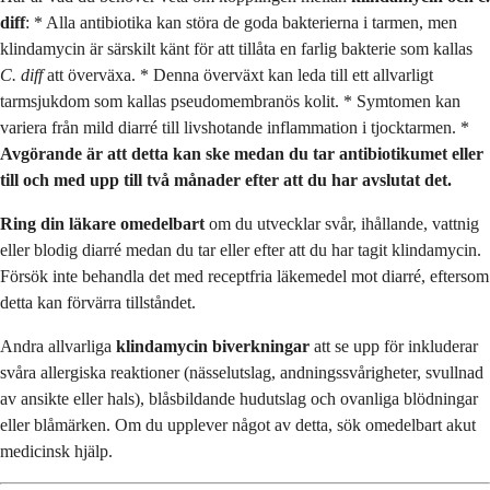
diff
: * Alla antibiotika kan störa de goda bakterierna i tarmen, men
klindamycin är särskilt känt för att tillåta en farlig bakterie som kallas
C. diff
att överväxa. * Denna överväxt kan leda till ett allvarligt
tarmsjukdom som kallas pseudomembranös kolit. * Symtomen kan
variera från mild diarré till livshotande inflammation i tjocktarmen. *
Avgörande är att detta kan ske medan du tar antibiotikumet eller
till och med upp till två månader efter att du har avslutat det.
Ring din läkare omedelbart
om du utvecklar svår, ihållande, vattnig
eller blodig diarré medan du tar eller efter att du har tagit klindamycin.
Försök inte behandla det med receptfria läkemedel mot diarré, eftersom
detta kan förvärra tillståndet.
Andra allvarliga
klindamycin biverkningar
att se upp för inkluderar
svåra allergiska reaktioner (nässelutslag, andningssvårigheter, svullnad
av ansikte eller hals), blåsbildande hudutslag och ovanliga blödningar
eller blåmärken. Om du upplever något av detta, sök omedelbart akut
medicinsk hjälp.