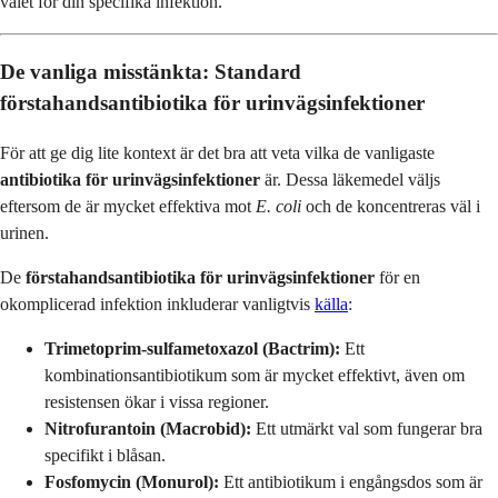
valet för din specifika infektion.
De vanliga misstänkta: Standard
förstahandsantibiotika för urinvägsinfektioner
För att ge dig lite kontext är det bra att veta vilka de vanligaste
antibiotika för urinvägsinfektioner
är. Dessa läkemedel väljs
eftersom de är mycket effektiva mot
E. coli
och de koncentreras väl i
urinen.
De
förstahandsantibiotika för urinvägsinfektioner
för en
okomplicerad infektion inkluderar vanligtvis
källa
:
Trimetoprim-sulfametoxazol (Bactrim):
Ett
kombinationsantibiotikum som är mycket effektivt, även om
resistensen ökar i vissa regioner.
Nitrofurantoin (Macrobid):
Ett utmärkt val som fungerar bra
specifikt i blåsan.
Fosfomycin (Monurol):
Ett antibiotikum i engångsdos som är