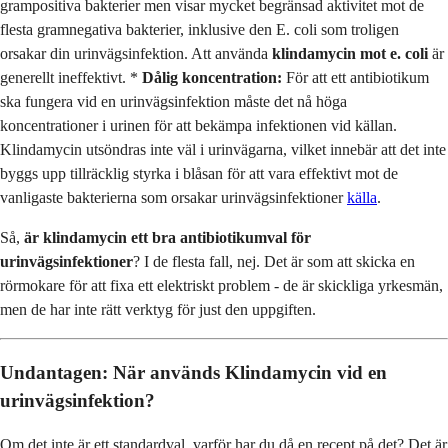
grampositiva bakterier men visar mycket begränsad aktivitet mot de
flesta gramnegativa bakterier, inklusive den E. coli som troligen
orsakar din urinvägsinfektion. Att använda
klindamycin mot e. coli
är
generellt ineffektivt. *
Dålig koncentration:
För att ett antibiotikum
ska fungera vid en urinvägsinfektion måste det nå höga
koncentrationer i urinen för att bekämpa infektionen vid källan.
Klindamycin utsöndras inte väl i urinvägarna, vilket innebär att det inte
byggs upp tillräcklig styrka i blåsan för att vara effektivt mot de
vanligaste bakterierna som orsakar urinvägsinfektioner
källa
.
Så,
är klindamycin ett bra antibiotikumval för
urinvägsinfektioner
? I de flesta fall, nej. Det är som att skicka en
rörmokare för att fixa ett elektriskt problem - de är skickliga yrkesmän,
men de har inte rätt verktyg för just den uppgiften.
Undantagen: När används Klindamycin vid en
urinvägsinfektion?
Om det inte är ett standardval, varför har du då en recept på det? Det är