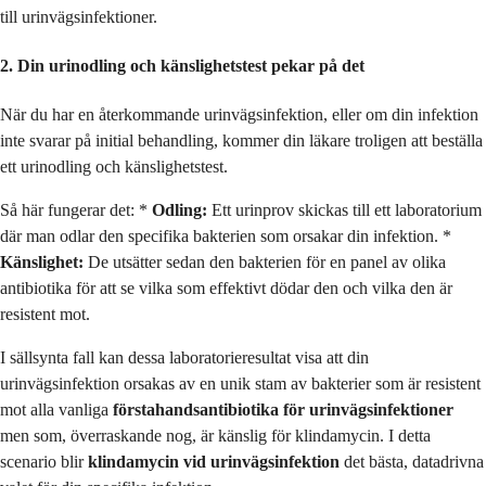
till urinvägsinfektioner.
2. Din urinodling och känslighetstest pekar på det
När du har en återkommande urinvägsinfektion, eller om din infektion
inte svarar på initial behandling, kommer din läkare troligen att beställa
ett urinodling och känslighetstest.
Så här fungerar det: *
Odling:
Ett urinprov skickas till ett laboratorium
där man odlar den specifika bakterien som orsakar din infektion. *
Känslighet:
De utsätter sedan den bakterien för en panel av olika
antibiotika för att se vilka som effektivt dödar den och vilka den är
resistent mot.
I sällsynta fall kan dessa laboratorieresultat visa att din
urinvägsinfektion orsakas av en unik stam av bakterier som är resistent
mot alla vanliga
förstahandsantibiotika för urinvägsinfektioner
men som, överraskande nog, är känslig för klindamycin. I detta
scenario blir
klindamycin vid urinvägsinfektion
det bästa, datadrivna