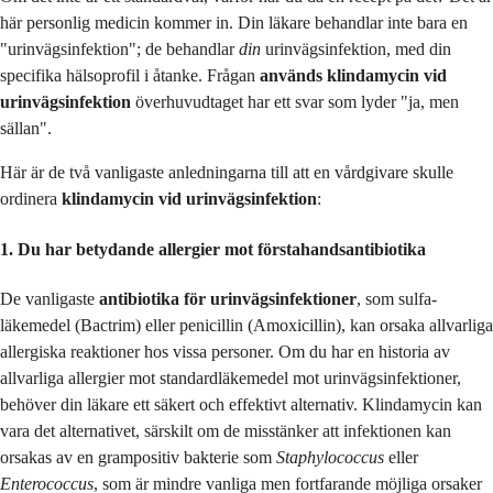
här personlig medicin kommer in. Din läkare behandlar inte bara en
"urinvägsinfektion"; de behandlar
din
urinvägsinfektion, med din
specifika hälsoprofil i åtanke. Frågan
används klindamycin vid
urinvägsinfektion
överhuvudtaget har ett svar som lyder "ja, men
sällan".
Här är de två vanligaste anledningarna till att en vårdgivare skulle
ordinera
klindamycin vid urinvägsinfektion
:
1. Du har betydande allergier mot förstahandsantibiotika
De vanligaste
antibiotika för urinvägsinfektioner
, som sulfa-
läkemedel (Bactrim) eller penicillin (Amoxicillin), kan orsaka allvarliga
allergiska reaktioner hos vissa personer. Om du har en historia av
allvarliga allergier mot standardläkemedel mot urinvägsinfektioner,
behöver din läkare ett säkert och effektivt alternativ. Klindamycin kan
vara det alternativet, särskilt om de misstänker att infektionen kan
orsakas av en grampositiv bakterie som
Staphylococcus
eller
Enterococcus
, som är mindre vanliga men fortfarande möjliga orsaker