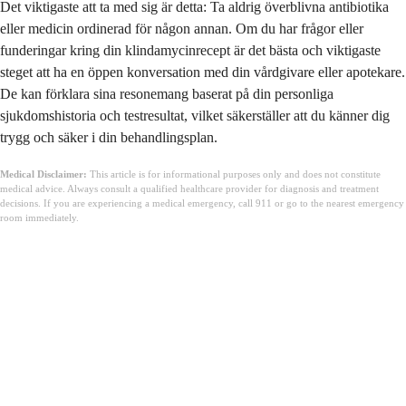
Det viktigaste att ta med sig är detta: Ta aldrig överblivna antibiotika
eller medicin ordinerad för någon annan. Om du har frågor eller
funderingar kring din klindamycinrecept är det bästa och viktigaste
steget att ha en öppen konversation med din vårdgivare eller apotekare.
De kan förklara sina resonemang baserat på din personliga
sjukdomshistoria och testresultat, vilket säkerställer att du känner dig
trygg och säker i din behandlingsplan.
Medical Disclaimer:
This article is for informational purposes only and does not constitute
medical advice. Always consult a qualified healthcare provider for diagnosis and treatment
decisions. If you are experiencing a medical emergency, call 911 or go to the nearest emergency
room immediately.