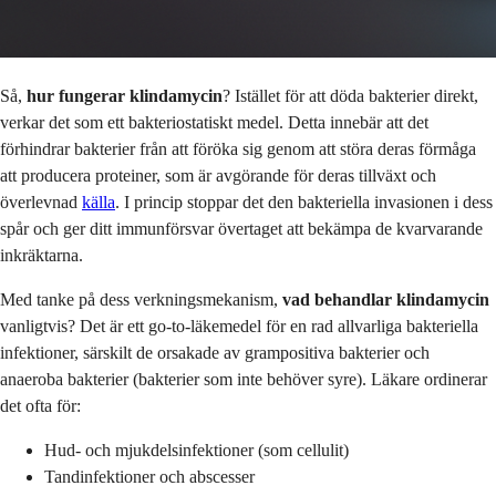
Så,
hur fungerar klindamycin
? Istället för att döda bakterier direkt,
verkar det som ett bakteriostatiskt medel. Detta innebär att det
förhindrar bakterier från att föröka sig genom att störa deras förmåga
att producera proteiner, som är avgörande för deras tillväxt och
överlevnad
källa
. I princip stoppar det den bakteriella invasionen i dess
spår och ger ditt immunförsvar övertaget att bekämpa de kvarvarande
inkräktarna.
Med tanke på dess verkningsmekanism,
vad behandlar klindamycin
vanligtvis? Det är ett go-to-läkemedel för en rad allvarliga bakteriella
infektioner, särskilt de orsakade av grampositiva bakterier och
anaeroba bakterier (bakterier som inte behöver syre). Läkare ordinerar
det ofta för:
Hud- och mjukdelsinfektioner (som cellulit)
Tandinfektioner och abscesser