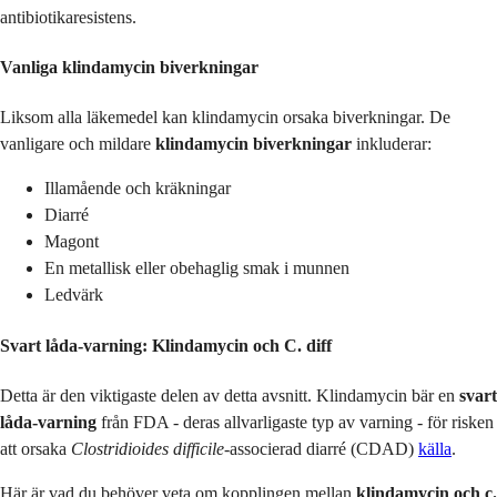
antibiotikaresistens.
Vanliga klindamycin biverkningar
Liksom alla läkemedel kan klindamycin orsaka biverkningar. De
vanligare och mildare
klindamycin biverkningar
inkluderar:
Illamående och kräkningar
Diarré
Magont
En metallisk eller obehaglig smak i munnen
Ledvärk
Svart låda-varning: Klindamycin och C. diff
Detta är den viktigaste delen av detta avsnitt. Klindamycin bär en
svart
låda-varning
från FDA - deras allvarligaste typ av varning - för risken
att orsaka
Clostridioides difficile
-associerad diarré (CDAD)
källa
.
Här är vad du behöver veta om kopplingen mellan
klindamycin och c.