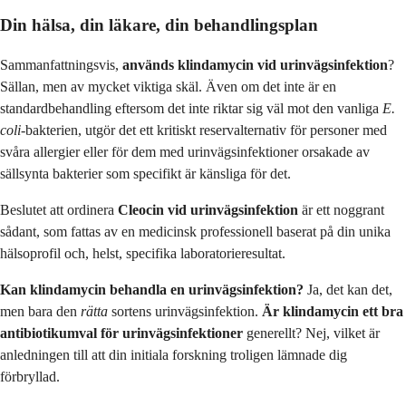
Din hälsa, din läkare, din behandlingsplan
Sammanfattningsvis,
används klindamycin vid urinvägsinfektion
?
Sällan, men av mycket viktiga skäl. Även om det inte är en
standardbehandling eftersom det inte riktar sig väl mot den vanliga
E.
coli
-bakterien, utgör det ett kritiskt reservalternativ för personer med
svåra allergier eller för dem med urinvägsinfektioner orsakade av
sällsynta bakterier som specifikt är känsliga för det.
Beslutet att ordinera
Cleocin vid urinvägsinfektion
är ett noggrant
sådant, som fattas av en medicinsk professionell baserat på din unika
hälsoprofil och, helst, specifika laboratorieresultat.
Kan klindamycin behandla en urinvägsinfektion?
Ja, det kan det,
men bara den
rätta
sortens urinvägsinfektion.
Är klindamycin ett bra
antibiotikumval för urinvägsinfektioner
generellt? Nej, vilket är
anledningen till att din initiala forskning troligen lämnade dig
förbryllad.