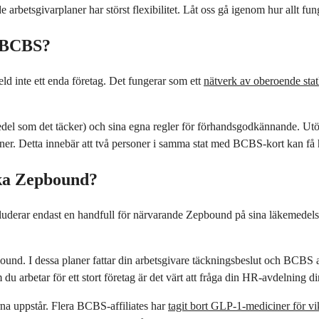
rbetsgivarplaner har störst flexibilitet. Låt oss gå igenom hur allt fun
d BCBS?
ld inte ett enda företag. Det fungerar som ett
nätverk av oberoende statl
kemedel som det täcker) och sina egna regler för förhandsgodkännande. Ut
iner. Detta innebär att två personer i samma stat med BCBS-kort kan få
cka Zepbound?
luderar endast en handfull för närvarande Zepbound på sina läkemedelsl
ound. I dessa planer fattar din arbetsgivare täckningsbeslut och BCBS ad
 arbetar för ett stort företag är det värt att fråga din HR-avdelning di
rna uppstår. Flera BCBS-affiliates har
tagit bort GLP-1-mediciner för v