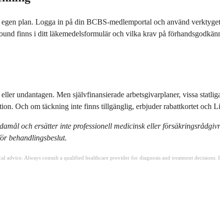
 din egen plan. Logga in på din BCBS-medlemportal och använd verktyge
ound finns i ditt läkemedelsformulär och vilka krav på förhandsgodkän
eller undantagen. Men självfinansierade arbetsgivarplaner, vissa statli
n. Och om täckning inte finns tillgänglig, erbjuder rabattkortet och Lil
damål och ersätter inte professionell medicinsk eller försäkringsrådgiv
ör behandlingsbeslut.
ical advice. Always consult a qualified healthcare provider for diagnosis and treatment decisions