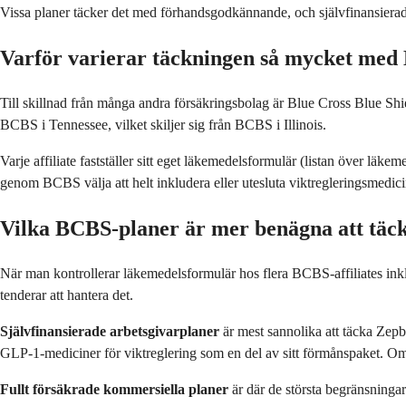
Vissa planer täcker det med förhandsgodkännande, och självfinansierade a
Varför varierar täckningen så mycket me
Till skillnad från många andra försäkringsbolag är Blue Cross Blue Shie
BCBS i Tennessee, vilket skiljer sig från BCBS i Illinois.
Varje affiliate fastställer sitt eget läkemedelsformulär (listan över lä
genom BCBS välja att helt inkludera eller utesluta viktregleringsmedic
Vilka BCBS-planer är mer benägna att tä
När man kontrollerar läkemedelsformulär hos flera BCBS-affiliates ink
tenderar att hantera det.
Självfinansierade arbetsgivarplaner
är mest sannolika att täcka Zepb
GLP-1-mediciner för viktreglering som en del av sitt förmånspaket. Om du
Fullt försäkrade kommersiella planer
är där de största begränsninga