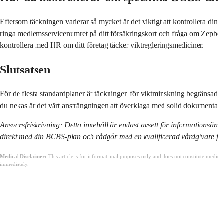
Eftersom täckningen varierar så mycket är det viktigt att kontrollera
ringa medlemsservicenumret på ditt försäkringskort och fråga om Zepb
kontrollera med HR om ditt företag täcker viktregleringsmediciner.
Slutsatsen
För de flesta standardplaner är täckningen för viktminskning begränsad 
du nekas är det värt ansträngningen att överklaga med solid dokumentatio
Ansvarsfriskrivning: Detta innehåll är endast avsett för informationsän
direkt med din BCBS-plan och rådgör med en kvalificerad vårdgivare f
Medical Disclaimer:
This article is for informational purposes only and does not constitute med
immediately.