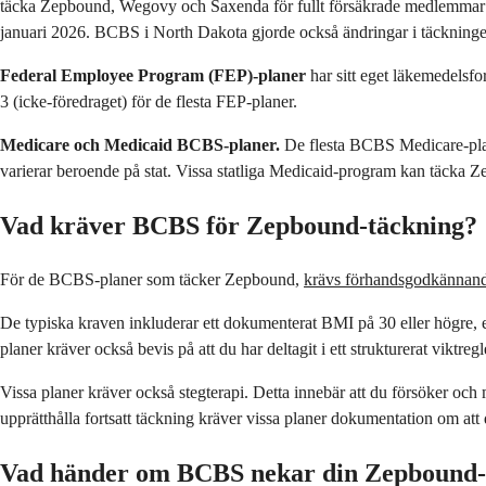
täcka Zepbound, Wegovy och Saxenda för fullt försäkrade medlemmar 
januari 2026. BCBS i North Dakota gjorde också ändringar i täckninge
Federal Employee Program (FEP)-planer
har sitt eget läkemedelsf
3 (icke-föredraget) för de flesta FEP-planer.
Medicare och Medicaid BCBS-planer.
De flesta BCBS Medicare-plan
varierar beroende på stat. Vissa statliga Medicaid-program kan täcka 
Vad kräver BCBS för Zepbound-täckning?
För de BCBS-planer som täcker Zepbound,
krävs förhandsgodkännande
De typiska kraven inkluderar ett dokumenterat BMI på 30 eller högre, ell
planer kräver också bevis på att du har deltagit i ett strukturerat vik
Vissa planer kräver också stegterapi. Detta innebär att du försöker 
upprätthålla fortsatt täckning kräver vissa planer dokumentation om att du
Vad händer om BCBS nekar din Zepbound-