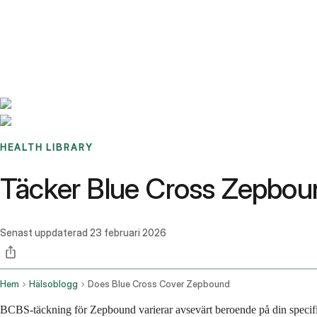
Benchmarks
Stories
FAQ
Sign up / Log in
HEALTH LIBRARY
Täcker Blue Cross Zepbo
Senast uppdaterad
23 februari 2026
Hem
Hälsoblogg
Does Blue Cross Cover Zepbound
BCBS-täckning för Zepbound varierar avsevärt beroende på din specifik