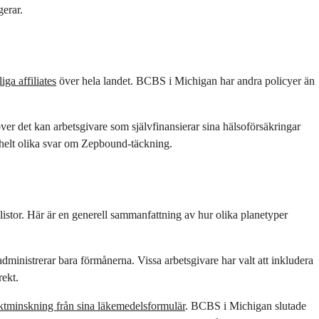
gerar.
iga affiliates
över hela landet. BCBS i Michigan har andra policyer än
över det kan arbetsgivare som självfinansierar sina hälsoförsäkringar
 helt olika svar om Zepbound-täckning.
istor. Här är en generell sammanfattning av hur olika planetyper
ministrerar bara förmånerna. Vissa arbetsgivare har valt att inkludera
rekt.
iktminskning från sina läkemedelsformulär
. BCBS i Michigan slutade