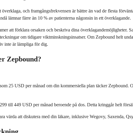
 att överklaga, och framgångsfrekvensen är bättre än vad de flesta förvä
å lämnar färre än 10 % av patienterna någonsin in ett överklagande.
mer att förklara orsaken och beskriva dina överklagandemöjligheter. S
 anteckningar om tidigare viktminskningsinsatser. Om Zepbound helt und
v inte är lämpliga för dig.
ker Zepbound?
 som 25 USD per månad om din kommersiella plan täcker Zepbound. Om din
 299 till 449 USD per månad beroende på dos. Detta kringgår helt försäkr
ra värda att diskutera med din läkare, inklusive Wegovy, Saxenda, Qsym
ckning