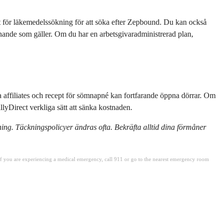
t för läkemedelssökning för att söka efter Zepbound. Du kan också
nande som gäller. Om du har en arbetsgivaradministrerad plan,
ga affiliates och recept för sömnapné kan fortfarande öppna dörrar. Om
lyDirect verkliga sätt att sänka kostnaden.
ning. Täckningspolicyer ändras ofta. Bekräfta alltid dina förmåner
. If you are experiencing a medical emergency, call 911 or go to the nearest emergency room