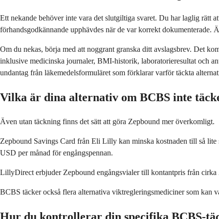
Ett nekande behöver inte vara det slutgiltiga svaret. Du har laglig rätt
förhandsgodkännande upphävdes när de var korrekt dokumenterade. Änd
Om du nekas, börja med att noggrant granska ditt avslagsbrev. Det kom
inklusive medicinska journaler, BMI-historik, laboratorieresultat och
undantag från läkemedelsformuläret som förklarar varför täckta alternati
Vilka är dina alternativ om BCBS inte täc
Även utan täckning finns det sätt att göra Zepbound mer överkomligt.
Zepbound Savings Card från Eli Lilly kan minska kostnaden till så lite
USD per månad för engångspennan.
LillyDirect erbjuder Zepbound engångsvialer till kontantpris från cirka
BCBS täcker också flera alternativa viktregleringsmediciner som kan va
Hur du kontrollerar din specifika BCBS-tä