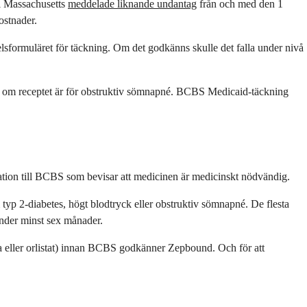
i Massachusetts
meddelade liknande undantag
från och med den 1
ostnader.
sformuläret för täckning. Om det godkänns skulle det falla under nivå
 om receptet är för obstruktiv sömnapné. BCBS Medicaid-täckning
tion till BCBS som bevisar att medicinen är medicinskt nödvändig.
 typ 2-diabetes, högt blodtryck eller obstruktiv sömnapné. De flesta
under minst sex månader.
a eller orlistat) innan BCBS godkänner Zepbound. Och för att