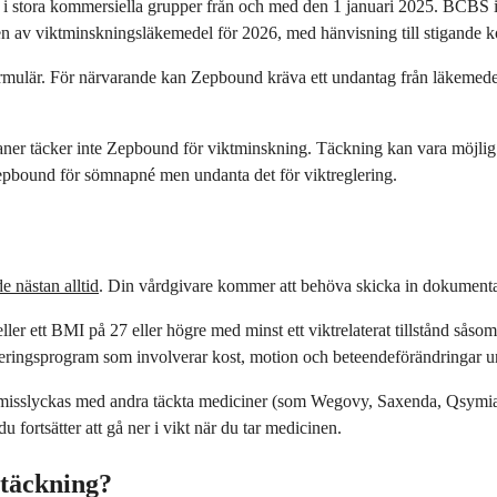
i stora kommersiella grupper från och med den 1 januari 2025. BCBS 
n av viktminskningsläkemedel för 2026, med hänvisning till stigande k
ormulär. För närvarande kan Zepbound kräva ett undantag från läkemedel
er täcker inte Zepbound för viktminskning. Täckning kan vara möjlig
Zepbound för sömnapné men undanta det för viktreglering.
 nästan alltid
. Din vårdgivare kommer att behöva skicka in dokumenta
er ett BMI på 27 eller högre med minst ett viktrelaterat tillstånd såsom
tregleringsprogram som involverar kost, motion och beteendeförändringar 
och misslyckas med andra täckta mediciner (som Wegovy, Saxenda, Qsymi
 fortsätter att gå ner i vikt när du tar medicinen.
täckning?