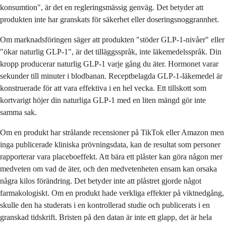
konsumtion", är det en regleringsmässig genväg. Det betyder att
produkten inte har granskats för säkerhet eller doseringsnoggrannhet.
Om marknadsföringen säger att produkten "stöder GLP-1-nivåer" eller
"ökar naturlig GLP-1", är det tilläggsspråk, inte läkemedelsspråk. Din
kropp producerar naturlig GLP-1 varje gång du äter. Hormonet varar
sekunder till minuter i blodbanan. Receptbelagda GLP-1-läkemedel är
konstruerade för att vara effektiva i en hel vecka. Ett tillskott som
kortvarigt höjer din naturliga GLP-1 med en liten mängd gör inte
samma sak.
Om en produkt har strålande recensioner på TikTok eller Amazon men
inga publicerade kliniska prövningsdata, kan de resultat som personer
rapporterar vara placeboeffekt. Att bära ett plåster kan göra någon mer
medveten om vad de äter, och den medvetenheten ensam kan orsaka
några kilos förändring. Det betyder inte att plåstret gjorde något
farmakologiskt. Om en produkt hade verkliga effekter på viktnedgång,
skulle den ha studerats i en kontrollerad studie och publicerats i en
granskad tidskrift. Bristen på den datan är inte ett glapp, det är hela