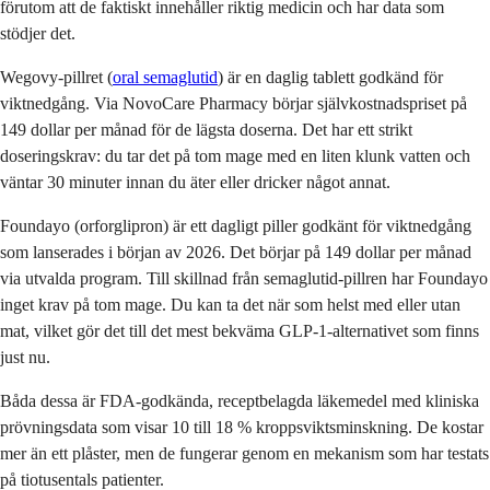
förutom att de faktiskt innehåller riktig medicin och har data som
stödjer det.
Wegovy-pillret (
oral semaglutid
) är en daglig tablett godkänd för
viktnedgång. Via NovoCare Pharmacy börjar självkostnadspriset på
149 dollar per månad för de lägsta doserna. Det har ett strikt
doseringskrav: du tar det på tom mage med en liten klunk vatten och
väntar 30 minuter innan du äter eller dricker något annat.
Foundayo (orforglipron) är ett dagligt piller godkänt för viktnedgång
som lanserades i början av 2026. Det börjar på 149 dollar per månad
via utvalda program. Till skillnad från semaglutid-pillren har Foundayo
inget krav på tom mage. Du kan ta det när som helst med eller utan
mat, vilket gör det till det mest bekväma GLP-1-alternativet som finns
just nu.
Båda dessa är FDA-godkända, receptbelagda läkemedel med kliniska
prövningsdata som visar 10 till 18 % kroppsviktsminskning. De kostar
mer än ett plåster, men de fungerar genom en mekanism som har testats
på tiotusentals patienter.