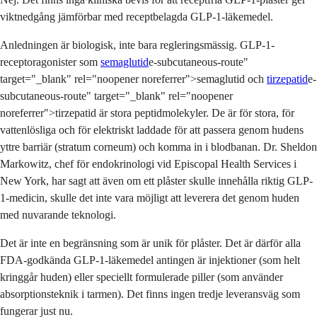
viktnedgång jämförbar med receptbelagda GLP-1-läkemedel.
Anledningen är biologisk, inte bara regleringsmässig. GLP-1-
receptoragonister som
semaglutid
e-subcutaneous-route"
target="_blank" rel="noopener noreferrer">semaglutid och
tirzepatid
e-
subcutaneous-route" target="_blank" rel="noopener
noreferrer">tirzepatid är stora peptidmolekyler. De är för stora, för
vattenlösliga och för elektriskt laddade för att passera genom hudens
yttre barriär (stratum corneum) och komma in i blodbanan. Dr. Sheldon
Markowitz, chef för endokrinologi vid Episcopal Health Services i
New York, har sagt att även om ett plåster skulle innehålla riktig GLP-
1-medicin, skulle det inte vara möjligt att leverera det genom huden
med nuvarande teknologi.
Det är inte en begränsning som är unik för plåster. Det är därför alla
FDA-godkända GLP-1-läkemedel antingen är injektioner (som helt
kringgår huden) eller speciellt formulerade piller (som använder
absorptionsteknik i tarmen). Det finns ingen tredje leveransväg som
fungerar just nu.