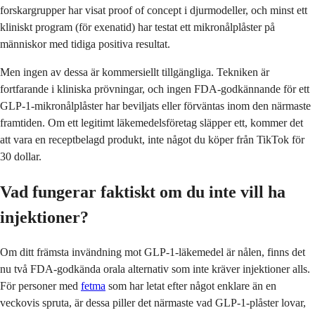
forskargrupper har visat proof of concept i djurmodeller, och minst ett
kliniskt program (för exenatid) har testat ett mikronålplåster på
människor med tidiga positiva resultat.
Men ingen av dessa är kommersiellt tillgängliga. Tekniken är
fortfarande i kliniska prövningar, och ingen FDA-godkännande för ett
GLP-1-mikronålplåster har beviljats eller förväntas inom den närmaste
framtiden. Om ett legitimt läkemedelsföretag släpper ett, kommer det
att vara en receptbelagd produkt, inte något du köper från TikTok för
30 dollar.
Vad fungerar faktiskt om du inte vill ha
injektioner?
Om ditt främsta invändning mot GLP-1-läkemedel är nålen, finns det
nu två FDA-godkända orala alternativ som inte kräver injektioner alls.
För personer med
fetma
som har letat efter något enklare än en
veckovis spruta, är dessa piller det närmaste vad GLP-1-plåster lovar,