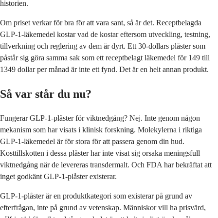
historien.
Om priset verkar för bra för att vara sant, så är det. Receptbelagda
GLP-1-läkemedel kostar vad de kostar eftersom utveckling, testning,
tillverkning och reglering av dem är dyrt. Ett 30-dollars plåster som
påstår sig göra samma sak som ett receptbelagt läkemedel för 149 till
1349 dollar per månad är inte ett fynd. Det är en helt annan produkt.
Så var står du nu?
Fungerar GLP-1-plåster för viktnedgång? Nej. Inte genom någon
mekanism som har visats i klinisk forskning. Molekylerna i riktiga
GLP-1-läkemedel är för stora för att passera genom din hud.
Kosttillskotten i dessa plåster har inte visat sig orsaka meningsfull
viktnedgång när de levereras transdermalt. Och FDA har bekräftat att
inget godkänt GLP-1-plåster existerar.
GLP-1-plåster är en produktkategori som existerar på grund av
efterfrågan, inte på grund av vetenskap. Människor vill ha prisvärd,