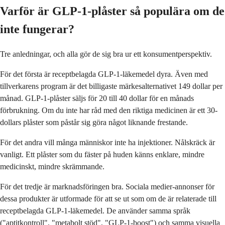
Varför är GLP-1-plåster så populära om de
inte fungerar?
Tre anledningar, och alla gör de sig bra ur ett konsumentperspektiv.
För det första är receptbelagda GLP-1-läkemedel dyra. Även med
tillverkarens program är det billigaste märkesalternativet 149 dollar per
månad. GLP-1-plåster säljs för 20 till 40 dollar för en månads
förbrukning. Om du inte har råd med den riktiga medicinen är ett 30-
dollars plåster som påstår sig göra något liknande frestande.
För det andra vill många människor inte ha injektioner. Nålskräck är
vanligt. Ett plåster som du fäster på huden känns enklare, mindre
medicinskt, mindre skrämmande.
För det tredje är marknadsföringen bra. Sociala medier-annonser för
dessa produkter är utformade för att se ut som om de är relaterade till
receptbelagda GLP-1-läkemedel. De använder samma språk
("aptitkontroll", "metabolt stöd", "GLP-1-boost") och samma visuella