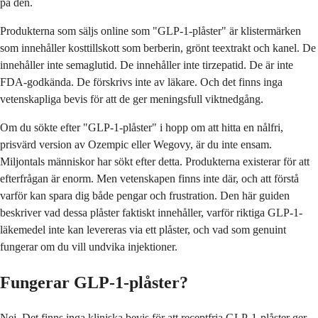
på den.
Produkterna som säljs online som "GLP-1-plåster" är klistermärken
som innehåller kosttillskott som berberin, grönt teextrakt och kanel. De
innehåller inte semaglutid. De innehåller inte tirzepatid. De är inte
FDA-godkända. De förskrivs inte av läkare. Och det finns inga
vetenskapliga bevis för att de ger meningsfull viktnedgång.
Om du sökte efter "GLP-1-plåster" i hopp om att hitta en nålfri,
prisvärd version av Ozempic eller Wegovy, är du inte ensam.
Miljontals människor har sökt efter detta. Produkterna existerar för att
efterfrågan är enorm. Men vetenskapen finns inte där, och att förstå
varför kan spara dig både pengar och frustration. Den här guiden
beskriver vad dessa plåster faktiskt innehåller, varför riktiga GLP-1-
läkemedel inte kan levereras via ett plåster, och vad som genuint
fungerar om du vill undvika injektioner.
Fungerar GLP-1-plåster?
Nej. Det finns inga kliniska bevis för att receptfria GLP-1-plåster ger