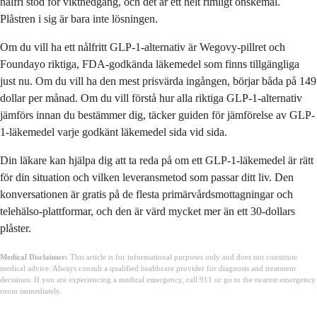
nålfri stöd för viktnedgång, och det är ett helt rimligt önskemål.
Plåstren i sig är bara inte lösningen.
Om du vill ha ett nålfritt GLP-1-alternativ är Wegovy-pillret och
Foundayo riktiga, FDA-godkända läkemedel som finns tillgängliga
just nu. Om du vill ha den mest prisvärda ingången, börjar båda på 149
dollar per månad. Om du vill förstå hur alla riktiga GLP-1-alternativ
jämförs innan du bestämmer dig, täcker guiden för jämförelse av GLP-
1-läkemedel varje godkänt läkemedel sida vid sida.
Din läkare kan hjälpa dig att ta reda på om ett GLP-1-läkemedel är rätt
för din situation och vilken leveransmetod som passar ditt liv. Den
konversationen är gratis på de flesta primärvårdsmottagningar och
telehälso-plattformar, och den är värd mycket mer än ett 30-dollars
plåster.
Medical Disclaimer:
This article is for informational purposes only and does not constitute
medical advice. Always consult a qualified healthcare provider for diagnosis and treatment
decisions. If you are experiencing a medical emergency, call 911 or go to the nearest emergency
room immediately.