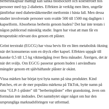
berberinkapslar måttligt kan sänka blodsockret och kolesterolet hos
personer med typ 2-diabetes. Effekten är verklig men liten, ungefär
jämförbar med diabetesläkemedlet metformin i bästa fall. Men dessa
studier involverade personer som svalde 500 till 1500 mg dagligen i
kapselform. Absorberas berberin genom huden? Det har inte testats i
någon publicerad mänsklig studie. Ingen har visat att man får en
terapeutiskt relevant dos genom ett plåster.
Grönt teextrakt (EGCG) har vissa bevis för en liten metabolisk ökning
när det konsumeras som en dryck eller kapsel. Effekten uppgår till
kanske 0,5 till 1,5 kg viktnedgång över flera månader. Återigen, det är
när det sväljs. Om EGCG passerar genom huden i användbara
mängder genom ett självhäftande plåster är okänt.
Vissa märken har börjat tyst byta namn på sina produkter. Kind
Patches, ett av de mer populära märkena på TikTok, bytte namn på
sina "GLP-1-plåster" till "berberinplåster" efter granskning, även om
formulan inte ändrades. Det namnbytet säger något om hur den
ursprungliga marknadsföringen var utformad.