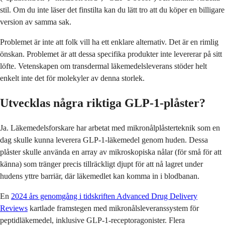
stil. Om du inte läser det finstilta kan du lätt tro att du köper en billigare
version av samma sak.
Problemet är inte att folk vill ha ett enklare alternativ. Det är en rimlig
önskan. Problemet är att dessa specifika produkter inte levererar på sitt
löfte. Vetenskapen om transdermal läkemedelsleverans stöder helt
enkelt inte det för molekyler av denna storlek.
Utvecklas några riktiga GLP-1-plåster?
Ja. Läkemedelsforskare har arbetat med mikronålplåsterteknik som en
dag skulle kunna leverera GLP-1-läkemedel genom huden. Dessa
plåster skulle använda en array av mikroskopiska nålar (för små för att
känna) som tränger precis tillräckligt djupt för att nå lagret under
hudens yttre barriär, där läkemedlet kan komma in i blodbanan.
En
2024 års genomgång i tidskriften Advanced Drug Delivery
Reviews
kartlade framstegen med mikronålsleveranssystem för
peptidläkemedel, inklusive GLP-1-receptoragonister. Flera