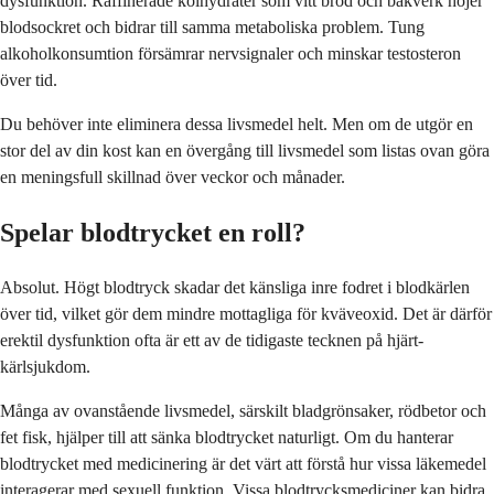
dysfunktion. Raffinerade kolhydrater som vitt bröd och bakverk höjer
blodsockret och bidrar till samma metaboliska problem. Tung
alkoholkonsumtion försämrar nervsignaler och minskar testosteron
över tid.
Du behöver inte eliminera dessa livsmedel helt. Men om de utgör en
stor del av din kost kan en övergång till livsmedel som listas ovan göra
en meningsfull skillnad över veckor och månader.
Spelar blodtrycket en roll?
Absolut. Högt blodtryck skadar det känsliga inre fodret i blodkärlen
över tid, vilket gör dem mindre mottagliga för kväveoxid. Det är därför
erektil dysfunktion ofta är ett av de tidigaste tecknen på hjärt-
kärlsjukdom.
Många av ovanstående livsmedel, särskilt bladgrönsaker, rödbetor och
fet fisk, hjälper till att sänka blodtrycket naturligt. Om du hanterar
blodtrycket med medicinering är det värt att förstå hur vissa läkemedel
interagerar med sexuell funktion. Vissa blodtrycksmediciner kan bidra