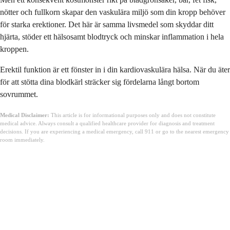
nötter och fullkorn skapar den vaskulära miljö som din kropp behöver
för starka erektioner. Det här är samma livsmedel som skyddar ditt
hjärta, stöder ett hälsosamt blodtryck och minskar inflammation i hela
kroppen.
Erektil funktion är ett fönster in i din kardiovaskulära hälsa. När du äter
för att stötta dina blodkärl sträcker sig fördelarna långt bortom
sovrummet.
Medical Disclaimer:
This article is for informational purposes only and does not constitute
medical advice. Always consult a qualified healthcare provider for diagnosis and treatment
decisions. If you are experiencing a medical emergency, call 911 or go to the nearest emergency
room immediately.