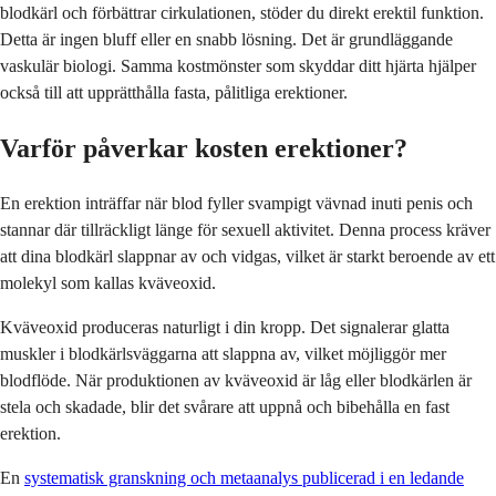
blodkärl och förbättrar cirkulationen, stöder du direkt erektil funktion.
Detta är ingen bluff eller en snabb lösning. Det är grundläggande
vaskulär biologi. Samma kostmönster som skyddar ditt hjärta hjälper
också till att upprätthålla fasta, pålitliga erektioner.
Varför påverkar kosten erektioner?
En erektion inträffar när blod fyller svampigt vävnad inuti penis och
stannar där tillräckligt länge för sexuell aktivitet. Denna process kräver
att dina blodkärl slappnar av och vidgas, vilket är starkt beroende av ett
molekyl som kallas kväveoxid.
Kväveoxid produceras naturligt i din kropp. Det signalerar glatta
muskler i blodkärlsväggarna att slappna av, vilket möjliggör mer
blodflöde. När produktionen av kväveoxid är låg eller blodkärlen är
stela och skadade, blir det svårare att uppnå och bibehålla en fast
erektion.
En
systematisk granskning och metaanalys publicerad i en ledande