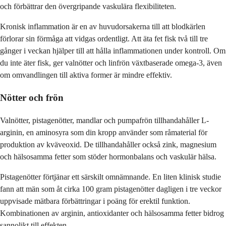
och förbättrar den övergripande vaskulära flexibiliteten.
Kronisk inflammation är en av huvudorsakerna till att blodkärlen
förlorar sin förmåga att vidgas ordentligt. Att äta fet fisk två till tre
gånger i veckan hjälper till att hålla inflammationen under kontroll. Om
du inte äter fisk, ger valnötter och linfrön växtbaserade omega-3, även
om omvandlingen till aktiva former är mindre effektiv.
Nötter och frön
Valnötter, pistagenötter, mandlar och pumpafrön tillhandahåller L-
arginin, en aminosyra som din kropp använder som råmaterial för
produktion av kväveoxid. De tillhandahåller också zink, magnesium
och hälsosamma fetter som stöder hormonbalans och vaskulär hälsa.
Pistagenötter förtjänar ett särskilt omnämnande. En liten klinisk studie
fann att män som åt cirka 100 gram pistagenötter dagligen i tre veckor
uppvisade mätbara förbättringar i poäng för erektil funktion.
Kombinationen av arginin, antioxidanter och hälsosamma fetter bidrog
sannolikt till effekten.