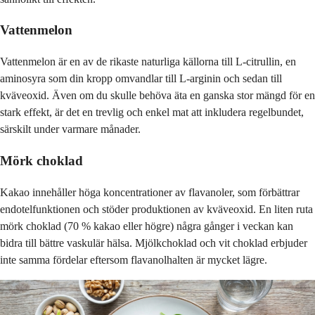
Vattenmelon
Vattenmelon är en av de rikaste naturliga källorna till L-citrullin, en
aminosyra som din kropp omvandlar till L-arginin och sedan till
kväveoxid. Även om du skulle behöva äta en ganska stor mängd för en
stark effekt, är det en trevlig och enkel mat att inkludera regelbundet,
särskilt under varmare månader.
Mörk choklad
Kakao innehåller höga koncentrationer av flavanoler, som förbättrar
endotelfunktionen och stöder produktionen av kväveoxid. En liten ruta
mörk choklad (70 % kakao eller högre) några gånger i veckan kan
bidra till bättre vaskulär hälsa. Mjölkchoklad och vit choklad erbjuder
inte samma fördelar eftersom flavanolhalten är mycket lägre.