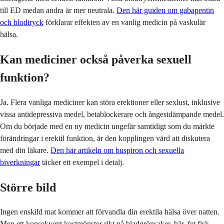
till ED medan andra är mer neutrala.
Den här guiden om gabapentin
och blodtryck
förklarar effekten av en vanlig medicin på vaskulär
hälsa.
Kan mediciner också påverka sexuell
funktion?
Ja. Flera vanliga mediciner kan störa erektioner eller sexlust, inklusive
vissa antidepressiva medel, betablockerare och ångestdämpande medel.
Om du började med en ny medicin ungefär samtidigt som du märkte
förändringar i erektil funktion, är den kopplingen värd att diskutera
med din läkare.
Den här artikeln om buspiron och sexuella
biverkningar
täcker ett exempel i detalj.
Större bild
Ingen enskild mat kommer att förvandla din erektila hälsa över natten.
Men ett konsekvent kostmönster rikt på bladgrönsaker, bär, fet fisk,