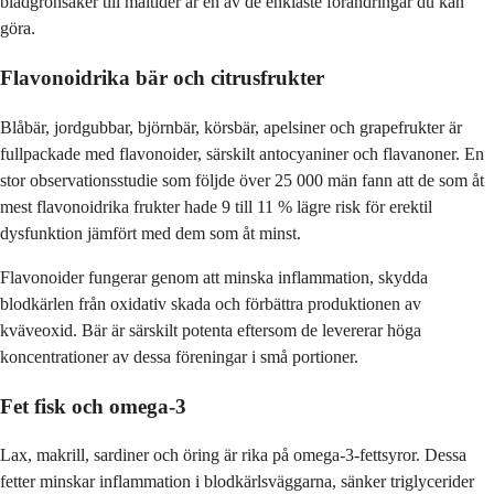
bladgrönsaker till måltider är en av de enklaste förändringar du kan
göra.
Flavonoidrika bär och citrusfrukter
Blåbär, jordgubbar, björnbär, körsbär, apelsiner och grapefrukter är
fullpackade med flavonoider, särskilt antocyaniner och flavanoner. En
stor observationsstudie som följde över 25 000 män fann att de som åt
mest flavonoidrika frukter hade 9 till 11 % lägre risk för erektil
dysfunktion jämfört med dem som åt minst.
Flavonoider fungerar genom att minska inflammation, skydda
blodkärlen från oxidativ skada och förbättra produktionen av
kväveoxid. Bär är särskilt potenta eftersom de levererar höga
koncentrationer av dessa föreningar i små portioner.
Fet fisk och omega-3
Lax, makrill, sardiner och öring är rika på omega-3-fettsyror. Dessa
fetter minskar inflammation i blodkärlsväggarna, sänker triglycerider