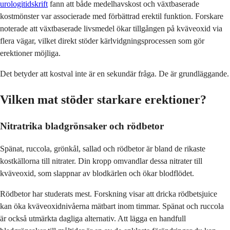
urologitidskrift
fann att både medelhavskost och växtbaserade
kostmönster var associerade med förbättrad erektil funktion. Forskare
noterade att växtbaserade livsmedel ökar tillgången på kväveoxid via
flera vägar, vilket direkt stöder kärlvidgningsprocessen som gör
erektioner möjliga.
Det betyder att kostval inte är en sekundär fråga. De är grundläggande.
Vilken mat stöder starkare erektioner?
Nitratrika bladgrönsaker och rödbetor
Spä­n­at, ruccola, grönkål, sallad och rödbetor är bland de rikaste
kostkällorna till nitrater. Din kropp omvandlar dessa nitrater till
kväveoxid, som slappnar av blodkärlen och ökar blodflödet.
Rödbetor har studerats mest. Forskning visar att dricka rödbetsjuice
kan öka kväveoxidnivåerna mätbart inom timmar. Spä­n­at och ruccola
är också utmärkta dagliga alternativ. Att lägga en handfull