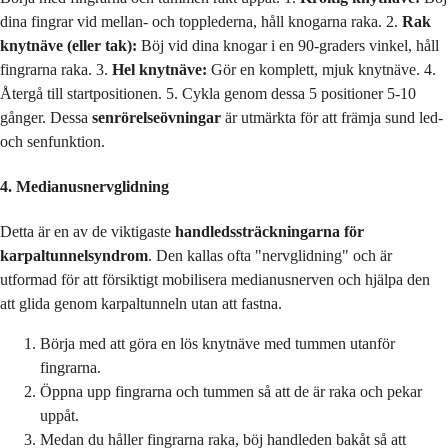
dina fingrar vid mellan- och topplederna, håll knogarna raka. 2.
Rak
knytnäve (eller tak):
Böj vid dina knogar i en 90-graders vinkel, håll
fingrarna raka. 3.
Hel knytnäve:
Gör en komplett, mjuk knytnäve. 4.
Återgå till startpositionen. 5. Cykla genom dessa 5 positioner 5-10
gånger. Dessa
senrörelseövningar
är utmärkta för att främja sund led-
och senfunktion.
4. Medianusnervglidning
Detta är en av de viktigaste
handledssträckningarna för
karpaltunnelsyndrom
. Den kallas ofta "nervglidning" och är
utformad för att försiktigt mobilisera medianusnerven och hjälpa den
att glida genom karpaltunneln utan att fastna.
Börja med att göra en lös knytnäve med tummen utanför
fingrarna.
Öppna upp fingrarna och tummen så att de är raka och pekar
uppåt.
Medan du håller fingrarna raka, böj handleden bakåt så att