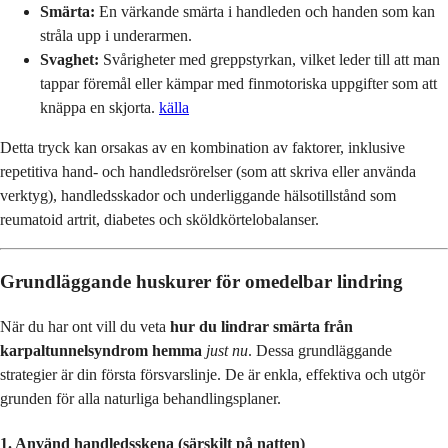
Smärta:
En värkande smärta i handleden och handen som kan
stråla upp i underarmen.
Svaghet:
Svårigheter med greppstyrkan, vilket leder till att man
tappar föremål eller kämpar med finmotoriska uppgifter som att
knäppa en skjorta.
källa
Detta tryck kan orsakas av en kombination av faktorer, inklusive
repetitiva hand- och handledsrörelser (som att skriva eller använda
verktyg), handledsskador och underliggande hälsotillstånd som
reumatoid artrit, diabetes och sköldkörtelobalanser.
Grundläggande huskurer för omedelbar lindring
När du har ont vill du veta
hur du lindrar smärta från
karpaltunnelsyndrom hemma
just nu
. Dessa grundläggande
strategier är din första försvarslinje. De är enkla, effektiva och utgör
grunden för alla naturliga behandlingsplaner.
1. Använd handledsskena (särskilt på natten)