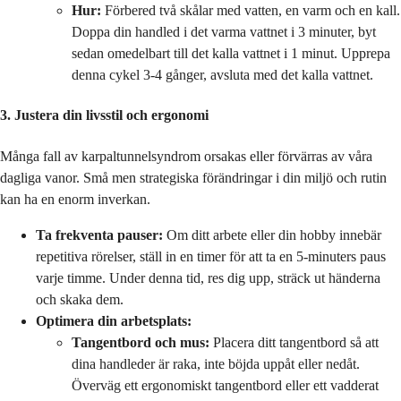
Hur:
Förbered två skålar med vatten, en varm och en kall.
Doppa din handled i det varma vattnet i 3 minuter, byt
sedan omedelbart till det kalla vattnet i 1 minut. Upprepa
denna cykel 3-4 gånger, avsluta med det kalla vattnet.
3. Justera din livsstil och ergonomi
Många fall av karpaltunnelsyndrom orsakas eller förvärras av våra
dagliga vanor. Små men strategiska förändringar i din miljö och rutin
kan ha en enorm inverkan.
Ta frekventa pauser:
Om ditt arbete eller din hobby innebär
repetitiva rörelser, ställ in en timer för att ta en 5-minuters paus
varje timme. Under denna tid, res dig upp, sträck ut händerna
och skaka dem.
Optimera din arbetsplats:
Tangentbord och mus:
Placera ditt tangentbord så att
dina handleder är raka, inte böjda uppåt eller nedåt.
Överväg ett ergonomiskt tangentbord eller ett vadderat