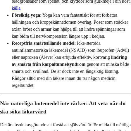
bladgrönsaker som spenat, och kryddor som gurkmeja i din kost.
källa
Försiktig yoga:
Yoga kan vara fantastiskt för att förbättra
hållningen och kroppskännedomen överlag. Poser som sträcker
axlar, bröst och armar kan hjälpa till att lindra spänningar som
kan bidra till nervkompression längre upp i kedjan.
Receptfria smärtstillande medel:
Icke-steroida
antiinflammatoriska läkemedel (NSAID) som ibuprofen (Advil)
eller naproxen (Aleve) kan erbjuda effektiv, kortvarig
lindring
av smärta från karpaltunnelsyndrom
genom att minska både
smärta och svullnad. De är dock inte en långsiktig lösning.
Rådgör alltid med din läkare innan du tar någon medicin
regelbundet.
När naturliga botemedel inte räcker: Att veta när du
ska söka läkarvård
Det är absolut avgörande att förstå att självvård är för milda till måttliga