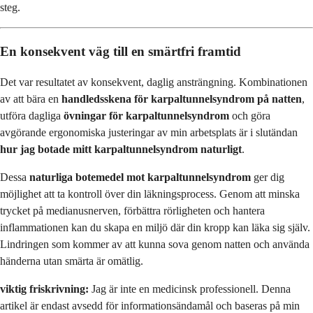
steg.
En konsekvent väg till en smärtfri framtid
Det var resultatet av konsekvent, daglig ansträngning. Kombinationen
av att bära en
handledsskena för karpaltunnelsyndrom på natten
,
utföra dagliga
övningar för karpaltunnelsyndrom
och göra
avgörande ergonomiska justeringar av min arbetsplats är i slutändan
hur jag botade mitt karpaltunnelsyndrom naturligt
.
Dessa
naturliga botemedel mot karpaltunnelsyndrom
ger dig
möjlighet att ta kontroll över din läkningsprocess. Genom att minska
trycket på medianusnerven, förbättra rörligheten och hantera
inflammationen kan du skapa en miljö där din kropp kan läka sig själv.
Lindringen som kommer av att kunna sova genom natten och använda
händerna utan smärta är omätlig.
viktig friskrivning:
Jag är inte en medicinsk professionell. Denna
artikel är endast avsedd för informationsändamål och baseras på min