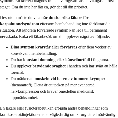
symtom. En korrekt diagnos från en vårdgivare är det viktigaste första
steget. Om du inte har fått en, gör det till din prioritet.
Dessutom måste du veta
när du ska söka läkare för
karpaltunnelsyndrom
eftersom hembehandling inte förbättrar din
situation. Att ignorera förvärrade symtom kan leda till permanent
nervskada. Boka ett läkarbesök om du upplever något av följande:
Dina symtom kvarstår eller förvärras
efter flera veckor av
konsekvent hembehandling.
Du har
konstant domning eller känselbortfall
i fingrarna.
Du upplever
betydande svaghet
i handen och har svårt att hålla
föremål.
Du märker att
muskeln vid basen av tummen krymper
(thenaratrofi). Detta är ett tecken på mer avancerad
nervkompression och kräver omedelbar medicinsk
uppmärksamhet.
En läkare eller fysioterapeut kan erbjuda andra behandlingar som
kortikosteroidinjektioner eller vägleda dig om kirurgi är ett nödvändigt