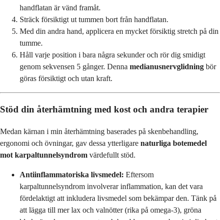
handflatan är vänd framåt.
Sträck försiktigt ut tummen bort från handflatan.
Med din andra hand, applicera en mycket försiktig stretch på din
tumme.
Håll varje position i bara några sekunder och rör dig smidigt
genom sekvensen 5 gånger. Denna
medianusnervglidning
bör
göras försiktigt och utan kraft.
Stöd din återhämtning med kost och andra terapier
Medan kärnan i min återhämtning baserades på skenbehandling,
ergonomi och övningar, gav dessa ytterligare
naturliga botemedel
mot karpaltunnelsyndrom
värdefullt stöd.
Antiinflammatoriska livsmedel:
Eftersom
karpaltunnelsyndrom involverar inflammation, kan det vara
fördelaktigt att inkludera livsmedel som bekämpar den. Tänk på
att lägga till mer lax och valnötter (rika på omega-3), gröna