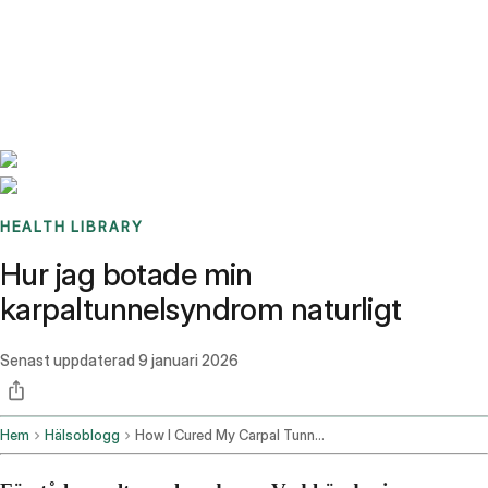
Benchmarks
Stories
FAQ
Sign up / Log in
HEALTH LIBRARY
Hur jag botade min
karpaltunnelsyndrom naturligt
Senast uppdaterad
9 januari 2026
Hem
Hälsoblogg
How I Cured My Carpal Tunnel Naturally