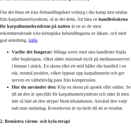
Om det finns ett icke-förhandlingsbart verktyg i din kamp mot smärta
från karpaltunnelsyndrom, så är det detta. Att bära en
handledsskena
för karpaltunnelsyndrom på natten
är en av de mest
rekommenderade icke-kirurgiska behandlingarna av läkare, och med
god anledning.
källa
Varför det fungerar:
Många sover med sina handleder böjda
eller hopkrupna, vilket sätter maximalt tryck på medianusnerven
i timmar i sträck. En skena eller ett stöd håller din handled i en
rak, neutral position, vilket öppnar upp karpaltunneln och ger
nerven en välbehövlig paus från kompression.
Hur du använder den:
Köp en skena på apotek eller online. Se
till att den är specifikt för karpaltunnelsyndrom och sitter åt men
inte så hårt att den stryper blodcirkulationen. Använd den varje
natt utan undantag. Konsekvens är nyckeln till att se resultat.
2. Bemästra värme- och kyla-terapi