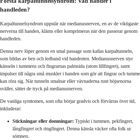
Förstå karpaltunnelsyndrom: Vad händer i
handleden?
Karpaltunnelsyndrom uppstår när medianusnerven, en av de viktigaste
nerverna till handen, kläms eller komprimeras när den passerar genom
handleden.
Denna nerv löper genom en smal passage som kallas karpaltunneln,
som bildas av ben och ledband vid handroten. Medianusnerven styr
känseln i tummens och fingrarnas palmsida (utom lillfingret), samt
impulser till några små muskler i handen som gör att fingrar och tumme
kan röra sig. När tunneln smalnar eller vävnaderna runt böjsenorna
sväller, sätter de tryck på medianusnerven.
De vanliga symtomen, som ofta börjar gradvis och förvärras över tid,
inkluderar:
Stickningar eller domningar:
Typiskt i tummen, pekfingret,
långfingret och ringfingret. Denna känsla väcker ofta folk ur
sömnen.