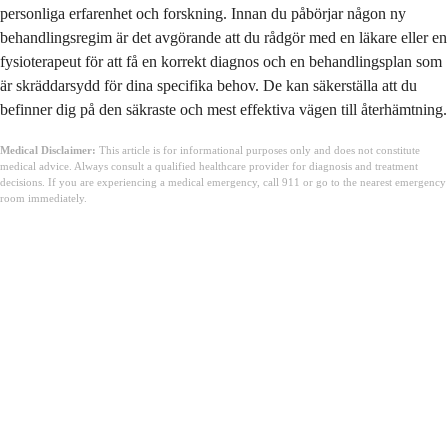
personliga erfarenhet och forskning. Innan du påbörjar någon ny
behandlingsregim är det avgörande att du rådgör med en läkare eller en
fysioterapeut för att få en korrekt diagnos och en behandlingsplan som
är skräddarsydd för dina specifika behov. De kan säkerställa att du
befinner dig på den säkraste och mest effektiva vägen till återhämtning.
Medical Disclaimer:
This article is for informational purposes only and does not constitute
medical advice. Always consult a qualified healthcare provider for diagnosis and treatment
decisions. If you are experiencing a medical emergency, call 911 or go to the nearest emergency
room immediately.