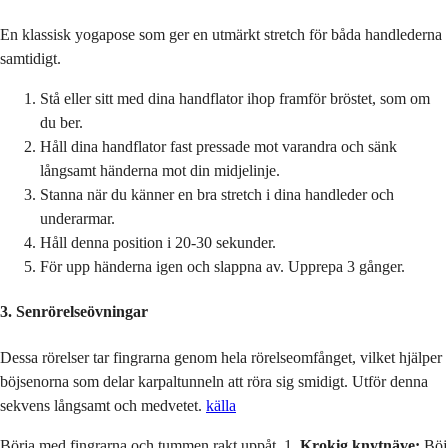
En klassisk yogapose som ger en utmärkt stretch för båda handlederna
samtidigt.
Stå eller sitt med dina handflator ihop framför bröstet, som om
du ber.
Håll dina handflator fast pressade mot varandra och sänk
långsamt händerna mot din midjelinje.
Stanna när du känner en bra stretch i dina handleder och
underarmar.
Håll denna position i 20-30 sekunder.
För upp händerna igen och slappna av. Upprepa 3 gånger.
3. Senrörelseövningar
Dessa rörelser tar fingrarna genom hela rörelseomfånget, vilket hjälper
böjsenorna som delar karpaltunneln att röra sig smidigt. Utför denna
sekvens långsamt och medvetet.
källa
Börja med fingrarna och tummen rakt uppåt. 1.
Krokig knytnäve:
Böj