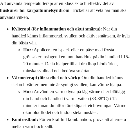
Att använda temperaturterapi är en klassisk och effektiv del av
huskurer för karpaltunnelsyndrom
. Tricket är att veta när man ska
använda vilken.
Kylterapi (för inflammation och akut smärta):
När din
handled känns inflammerad, svullen och aktivt smärtsam, är kyla
din bästa vän.
Hur:
Applicera en ispack eller en påse med frysta
grönsaker inslagen i en tunn handduk på din handled i 15-
20 minuter. Detta hjälper till att dra ihop blodkärlen,
minska svullnad och bedöva smärtan.
Värmeterapi (för stelhet och värk):
Om din handled känns
stel och värker men inte är synligt svullen, kan värme hjälpa.
Hur:
Använd en värmedyna på låg värme eller blötlägg
din hand och handled i varmt vatten (33-38°C) i 15
minuter innan du utför försiktiga stretchövningar. Värme
ökar blodflödet och lindrar stela muskler.
Kontrastbad:
För en kraftfull kombination, prova att alternera
mellan varmt och kallt.