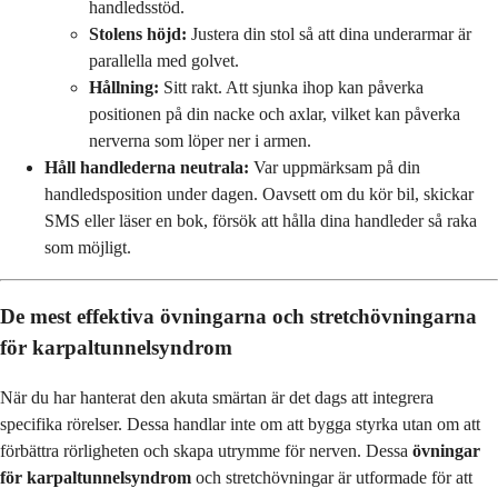
handledsstöd.
Stolens höjd:
Justera din stol så att dina underarmar är
parallella med golvet.
Hållning:
Sitt rakt. Att sjunka ihop kan påverka
positionen på din nacke och axlar, vilket kan påverka
nerverna som löper ner i armen.
Håll handlederna neutrala:
Var uppmärksam på din
handledsposition under dagen. Oavsett om du kör bil, skickar
SMS eller läser en bok, försök att hålla dina handleder så raka
som möjligt.
De mest effektiva övningarna och stretchövningarna
för karpaltunnelsyndrom
När du har hanterat den akuta smärtan är det dags att integrera
specifika rörelser. Dessa handlar inte om att bygga styrka utan om att
förbättra rörligheten och skapa utrymme för nerven. Dessa
övningar
för karpaltunnelsyndrom
och stretchövningar är utformade för att