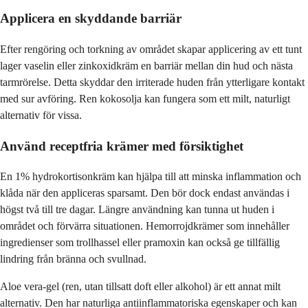
Applicera en skyddande barriär
Efter rengöring och torkning av området skapar applicering av ett tunt
lager vaselin eller zinkoxidkräm en barriär mellan din hud och nästa
tarmrörelse. Detta skyddar den irriterade huden från ytterligare kontakt
med sur avföring. Ren kokosolja kan fungera som ett milt, naturligt
alternativ för vissa.
Använd receptfria krämer med försiktighet
En 1% hydrokortisonkräm kan hjälpa till att minska inflammation och
klåda när den appliceras sparsamt. Den bör dock endast användas i
högst två till tre dagar. Längre användning kan tunna ut huden i
området och förvärra situationen. Hemorrojdkrämer som innehåller
ingredienser som trollhassel eller pramoxin kan också ge tillfällig
lindring från bränna och svullnad.
Aloe vera-gel (ren, utan tillsatt doft eller alkohol) är ett annat milt
alternativ. Den har naturliga antiinflammatoriska egenskaper och kan