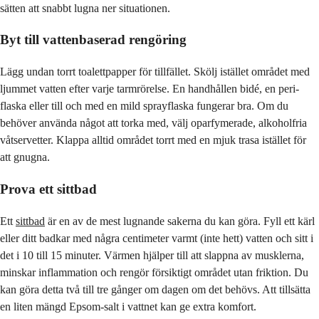
sätten att snabbt lugna ner situationen.
Byt till vattenbaserad rengöring
Lägg undan torrt toalettpapper för tillfället. Skölj istället området med
ljummet vatten efter varje tarmrörelse. En handhållen bidé, en peri-
flaska eller till och med en mild sprayflaska fungerar bra. Om du
behöver använda något att torka med, välj oparfymerade, alkoholfria
våtservetter. Klappa alltid området torrt med en mjuk trasa istället för
att gnugna.
Prova ett sittbad
Ett
sittbad
är en av de mest lugnande sakerna du kan göra. Fyll ett kärl
eller ditt badkar med några centimeter varmt (inte hett) vatten och sitt i
det i 10 till 15 minuter. Värmen hjälper till att slappna av musklerna,
minskar inflammation och rengör försiktigt området utan friktion. Du
kan göra detta två till tre gånger om dagen om det behövs. Att tillsätta
en liten mängd Epsom-salt i vattnet kan ge extra komfort.