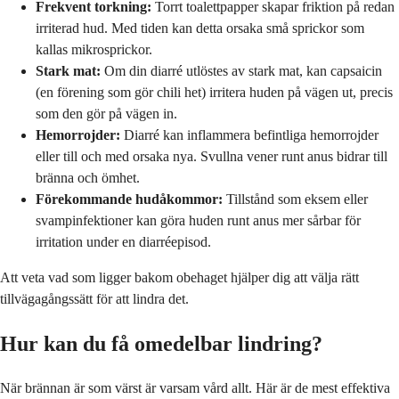
Frekvent torkning:
Torrt toalettpapper skapar friktion på redan
irriterad hud. Med tiden kan detta orsaka små sprickor som
kallas mikrosprickor.
Stark mat:
Om din diarré utlöstes av stark mat, kan capsaicin
(en förening som gör chili het) irritera huden på vägen ut, precis
som den gör på vägen in.
Hemorrojder:
Diarré kan inflammera befintliga hemorrojder
eller till och med orsaka nya. Svullna vener runt anus bidrar till
bränna och ömhet.
Förekommande hudåkommor:
Tillstånd som eksem eller
svampinfektioner kan göra huden runt anus mer sårbar för
irritation under en diarréepisod.
Att veta vad som ligger bakom obehaget hjälper dig att välja rätt
tillvägagångssätt för att lindra det.
Hur kan du få omedelbar lindring?
När brännan är som värst är varsam vård allt. Här är de mest effektiva