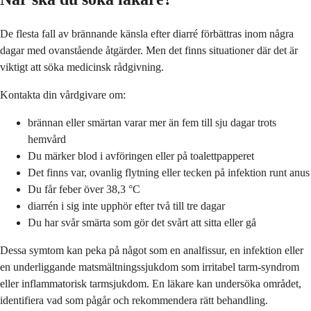
De flesta fall av brännande känsla efter diarré förbättras inom några
dagar med ovanstående åtgärder. Men det finns situationer där det är
viktigt att söka medicinsk rådgivning.
Kontakta din vårdgivare om:
brännan eller smärtan varar mer än fem till sju dagar trots
hemvård
Du märker blod i avföringen eller på toalettpapperet
Det finns var, ovanlig flytning eller tecken på infektion runt anus
Du får feber över 38,3 °C
diarrén i sig inte upphör efter två till tre dagar
Du har svår smärta som gör det svårt att sitta eller gå
Dessa symtom kan peka på något som en analfissur, en infektion eller
en underliggande matsmältningssjukdom som irritabel tarm-syndrom
eller inflammatorisk tarmsjukdom. En läkare kan undersöka området,
identifiera vad som pågår och rekommendera rätt behandling.