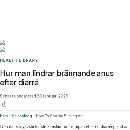
Benchmarks
Stories
FAQ
Sign up / Log in
HEALTH LIBRARY
Hur man lindrar brännande anus
efter diarré
Senast uppdaterad
23 februari 2026
Hem
Hälsoblogg
How To Soothe Burning Anus After Diarrhea
Den där såriga, stickande känslan runt rumpan efter en diarréepisod är