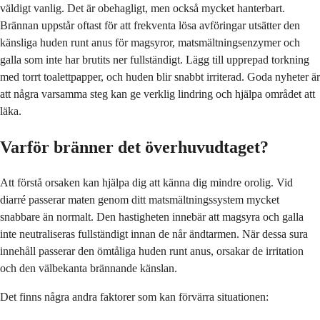
väldigt vanlig. Det är obehagligt, men också mycket hanterbart.
Brännan uppstår oftast för att frekventa lösa avföringar utsätter den
känsliga huden runt anus för magsyror, matsmältningsenzymer och
galla som inte har brutits ner fullständigt. Lägg till upprepad torkning
med torrt toalettpapper, och huden blir snabbt irriterad. Goda nyheter är
att några varsamma steg kan ge verklig lindring och hjälpa området att
läka.
Varför bränner det överhuvudtaget?
Att förstå orsaken kan hjälpa dig att känna dig mindre orolig. Vid
diarré passerar maten genom ditt matsmältningssystem mycket
snabbare än normalt. Den hastigheten innebär att magsyra och galla
inte neutraliseras fullständigt innan de når ändtarmen. När dessa sura
innehåll passerar den ömtåliga huden runt anus, orsakar de irritation
och den välbekanta brännande känslan.
Det finns några andra faktorer som kan förvärra situationen: