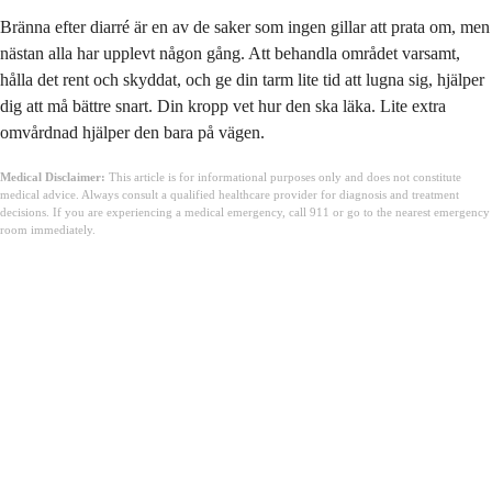
Bränna efter diarré är en av de saker som ingen gillar att prata om, men
nästan alla har upplevt någon gång. Att behandla området varsamt,
hålla det rent och skyddat, och ge din tarm lite tid att lugna sig, hjälper
dig att må bättre snart. Din kropp vet hur den ska läka. Lite extra
omvårdnad hjälper den bara på vägen.
Medical Disclaimer:
This article is for informational purposes only and does not constitute
medical advice. Always consult a qualified healthcare provider for diagnosis and treatment
decisions. If you are experiencing a medical emergency, call 911 or go to the nearest emergency
room immediately.