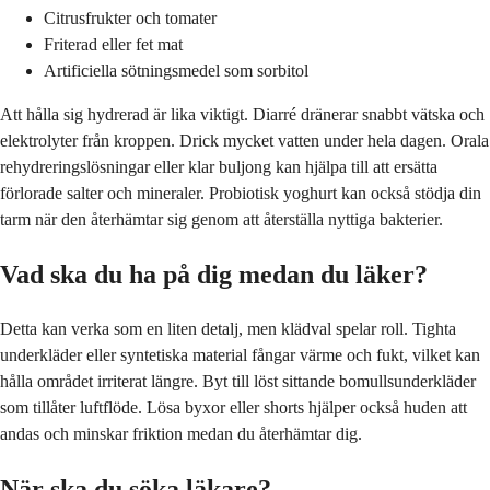
Citrusfrukter och tomater
Friterad eller fet mat
Artificiella sötningsmedel som sorbitol
Att hålla sig hydrerad är lika viktigt. Diarré dränerar snabbt vätska och
elektrolyter från kroppen. Drick mycket vatten under hela dagen. Orala
rehydreringslösningar eller klar buljong kan hjälpa till att ersätta
förlorade salter och mineraler. Probiotisk yoghurt kan också stödja din
tarm när den återhämtar sig genom att återställa nyttiga bakterier.
Vad ska du ha på dig medan du läker?
Detta kan verka som en liten detalj, men klädval spelar roll. Tighta
underkläder eller syntetiska material fångar värme och fukt, vilket kan
hålla området irriterat längre. Byt till löst sittande bomullsunderkläder
som tillåter luftflöde. Lösa byxor eller shorts hjälper också huden att
andas och minskar friktion medan du återhämtar dig.
När ska du söka läkare?