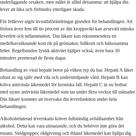
underliggande orsaken, men målet är alltid detsamma: att hjälpa din
lever att läka och förhindra ytterligare skada.
För fettlever utgör livsstilsförändringar grunden för behandlingen. Att
förlora även fem till tio procent av din kroppsvikt kan avsevärt minska
leverfett och inflammation. Din läkare kan rekommendera en
medelhavsliknande kost rik på grönsaker, fullkorn och hälsosamma
fetter. Regelbunden fysisk aktivitet hjälper också, även bara 30
minuters promenad de flesta dagar.
Behandling av viral hepatit beror på vilken typ du har. Hepatit A läker
oftast av sig själv med vila och understödjande vård. Hepatit B kan
kräva antivirala läkemedel för kroniska fall. Hepatit C är nu botbar
med nyare antivirala läkemedel som tas under flera veckor till månader.
Din läkare kommer att övervaka din leverfunktion under hela
behandlingen.
Alkoholrelaterad leverskada kräver fullständig avhållsamhet från
alkohol. Detta kan vara utmanande, och du behöver inte göra det
ensam. Stödgrupper, rådgivning och ibland läkemedel kan hjälpa dig