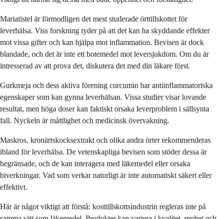
Mariatistel är förmodligen det mest studerade örttillskottet för
leverhälsa. Viss forskning tyder på att det kan ha skyddande effekter
mot vissa gifter och kan hjälpa mot inflammation. Bevisen är dock
blandade, och det är inte ett botemedel mot leversjukdom. Om du är
intresserad av att prova det, diskutera det med din läkare först.
Gurkmeja och dess aktiva förening curcumin har antiinflammatoriska
egenskaper som kan gynna leverhälsan. Vissa studier visar lovande
resultat, men höga doser kan faktiskt orsaka leverproblem i sällsynta
fall. Nyckeln är måttlighet och medicinsk övervakning.
Maskros, kronärtskocksextrakt och olika andra örter rekommenderas
ibland för leverhälsa. De vetenskapliga bevisen som stöder dessa är
begränsade, och de kan interagera med läkemedel eller orsaka
biverkningar. Vad som verkar naturligt är inte automatiskt säkert eller
effektivt.
Här är något viktigt att förstå: kosttillskottsindustrin regleras inte på
samma sätt som läkemedel. Produkter kan variera i kvalitet, renhet och