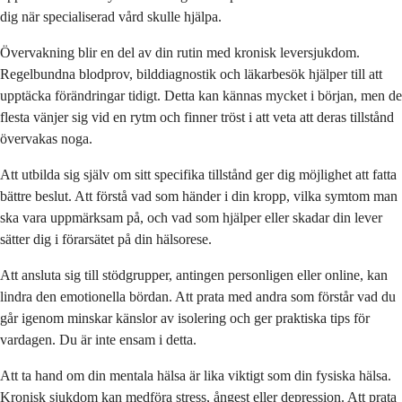
dig när specialiserad vård skulle hjälpa.
Övervakning blir en del av din rutin med kronisk leversjukdom.
Regelbundna blodprov, bilddiagnostik och läkarbesök hjälper till att
upptäcka förändringar tidigt. Detta kan kännas mycket i början, men de
flesta vänjer sig vid en rytm och finner tröst i att veta att deras tillstånd
övervakas noga.
Att utbilda sig själv om sitt specifika tillstånd ger dig möjlighet att fatta
bättre beslut. Att förstå vad som händer i din kropp, vilka symtom man
ska vara uppmärksam på, och vad som hjälper eller skadar din lever
sätter dig i förarsätet på din hälsorese.
Att ansluta sig till stödgrupper, antingen personligen eller online, kan
lindra den emotionella bördan. Att prata med andra som förstår vad du
går igenom minskar känslor av isolering och ger praktiska tips för
vardagen. Du är inte ensam i detta.
Att ta hand om din mentala hälsa är lika viktigt som din fysiska hälsa.
Kronisk sjukdom kan medföra stress, ångest eller depression. Att prata