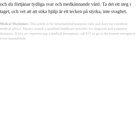
och du förtjänar tydliga svar och medkännande vård. Ta det ett steg i
taget, och vet att att söka hjälp är ett tecken på styrka, inte svaghet.
Medical Disclaimer:
This article is for informational purposes only and does not constitute
medical advice. Always consult a qualified healthcare provider for diagnosis and treatment
decisions. If you are experiencing a medical emergency, call 911 or go to the nearest emergency
room immediately.