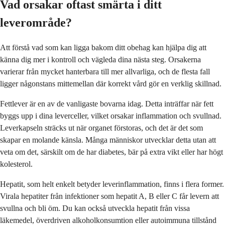
Vad orsakar oftast smärta i ditt
leverområde?
Att förstå vad som kan ligga bakom ditt obehag kan hjälpa dig att
känna dig mer i kontroll och vägleda dina nästa steg. Orsakerna
varierar från mycket hanterbara till mer allvarliga, och de flesta fall
ligger någonstans mittemellan där korrekt vård gör en verklig skillnad.
Fettlever är en av de vanligaste bovarna idag. Detta inträffar när fett
byggs upp i dina leverceller, vilket orsakar inflammation och svullnad.
Leverkapseln sträcks ut när organet förstoras, och det är det som
skapar en molande känsla. Många människor utvecklar detta utan att
veta om det, särskilt om de har diabetes, bär på extra vikt eller har högt
kolesterol.
Hepatit, som helt enkelt betyder leverinflammation, finns i flera former.
Virala hepatiter från infektioner som hepatit A, B eller C får levern att
svullna och bli öm. Du kan också utveckla hepatit från vissa
läkemedel, överdriven alkoholkonsumtion eller autoimmuna tillstånd