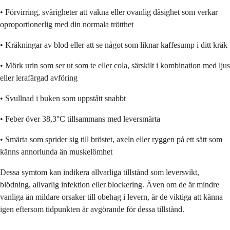
• Förvirring, svårigheter att vakna eller ovanlig dåsighet som verkar
oproportionerlig med din normala trötthet
• Kräkningar av blod eller att se något som liknar kaffesump i ditt kräk
• Mörk urin som ser ut som te eller cola, särskilt i kombination med ljus
eller lerafärgad avföring
• Svullnad i buken som uppstått snabbt
• Feber över 38,3°C tillsammans med leversmärta
• Smärta som sprider sig till bröstet, axeln eller ryggen på ett sätt som
känns annorlunda än muskelömhet
Dessa symtom kan indikera allvarliga tillstånd som leversvikt,
blödning, allvarlig infektion eller blockering. Även om de är mindre
vanliga än mildare orsaker till obehag i levern, är de viktiga att känna
igen eftersom tidpunkten är avgörande för dessa tillstånd.