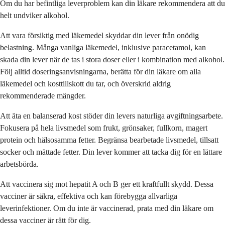
Om du har befintliga leverproblem kan din läkare rekommendera att du
helt undviker alkohol.
Att vara försiktig med läkemedel skyddar din lever från onödig
belastning. Många vanliga läkemedel, inklusive paracetamol, kan
skada din lever när de tas i stora doser eller i kombination med alkohol.
Följ alltid doseringsanvisningarna, berätta för din läkare om alla
läkemedel och kosttillskott du tar, och överskrid aldrig
rekommenderade mängder.
Att äta en balanserad kost stöder din levers naturliga avgiftningsarbete.
Fokusera på hela livsmedel som frukt, grönsaker, fullkorn, magert
protein och hälsosamma fetter. Begränsa bearbetade livsmedel, tillsatt
socker och mättade fetter. Din lever kommer att tacka dig för en lättare
arbetsbörda.
Att vaccinera sig mot hepatit A och B ger ett kraftfullt skydd. Dessa
vacciner är säkra, effektiva och kan förebygga allvarliga
leverinfektioner. Om du inte är vaccinerad, prata med din läkare om
dessa vacciner är rätt för dig.