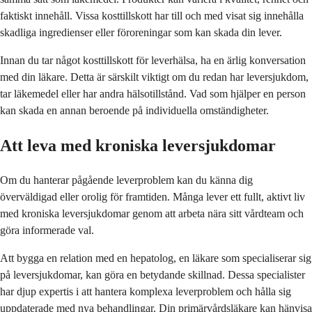
faktiskt innehåll. Vissa kosttillskott har till och med visat sig innehålla
skadliga ingredienser eller föroreningar som kan skada din lever.
Innan du tar något kosttillskott för leverhälsa, ha en ärlig konversation
med din läkare. Detta är särskilt viktigt om du redan har leversjukdom,
tar läkemedel eller har andra hälsotillstånd. Vad som hjälper en person
kan skada en annan beroende på individuella omständigheter.
Att leva med kroniska leversjukdomar
Om du hanterar pågående leverproblem kan du känna dig
överväldigad eller orolig för framtiden. Många lever ett fullt, aktivt liv
med kroniska leversjukdomar genom att arbeta nära sitt vårdteam och
göra informerade val.
Att bygga en relation med en hepatolog, en läkare som specialiserar sig
på leversjukdomar, kan göra en betydande skillnad. Dessa specialister
har djup expertis i att hantera komplexa leverproblem och hålla sig
uppdaterade med nya behandlingar. Din primärvårdsläkare kan hänvisa