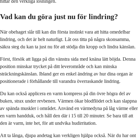
hittar den verkliga lösningen.
Vad kan du göra just nu för lindring?
När obehaget slår till kan din första instinkt vara att hitta omedelbar
lindring, och det är helt naturligt. Låt oss titta på några skonsamma,
säkra steg du kan ta just nu för att stödja din kropp och lindra känslan.
Först, försök att ligga på din vänstra sida med knäna lätt böjda. Denna
position minskar trycket på ditt leverområde och kan minska
sträckningskänslan. Ibland ger en enkel ändring av hur dina organ är
positionerade i förhållande till varandra överraskande lindring.
Du kan också applicera en varm kompress på din övre högra del av
buken, strax under revbenen. Värmen ökar blodflödet och kan slappna
av spända muskler i området. Använd en värmedyna på låg värme eller
en varm handduk, och håll den där i 15 till 20 minuter. Se bara till att
den är varm, inte het, för att undvika hudirritation.
Att ta långa, djupa andetag kan verkligen hjälpa också. När du har ont