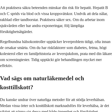
Att praktisera säkra beteenden minskar din risk för hepatit. Hepatit B
och C sprids via blod och vissa kroppsvätskor. Undvik att dela nålar,
rakblad eller tandborstar. Praktisera säker sex. Om du arbetar inom
sjukvården eller har andra exponeringar, följ lämpliga
försiktighetsåtgärder.
Regelbundna hälsokontroller upptäcker leverproblem tidigt, ofta innan
de orsakar smärta. Om du har riskfaktorer som diabetes, fetma, högt
kolesterol eller en familjehistoria av leversjukdom, prata med din läkare
om screeningtester. Tidig upptäckt gör behandlingen mycket mer
effektiv.
Vad sägs om naturläkemedel och
kosttillskott?
Du kanske undrar över naturliga metoder för att stödja leverhälsan.
Medan vissa örter och kosttillskott marknadsförs för leverhälsa, är det
viktigt att närma sig dessa med både öppenhet och försiktighet.