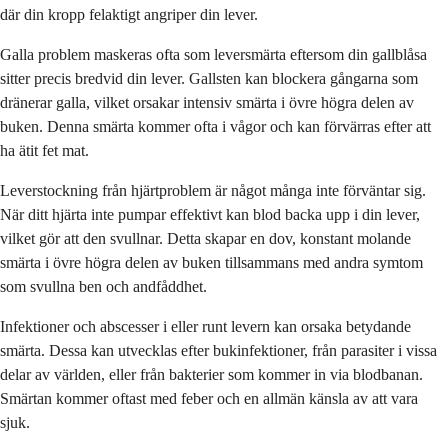
där din kropp felaktigt angriper din lever.
Galla problem maskeras ofta som leversmärta eftersom din gallblåsa
sitter precis bredvid din lever. Gallsten kan blockera gångarna som
dränerar galla, vilket orsakar intensiv smärta i övre högra delen av
buken. Denna smärta kommer ofta i vågor och kan förvärras efter att
ha ätit fet mat.
Leverstockning från hjärtproblem är något många inte förväntar sig.
När ditt hjärta inte pumpar effektivt kan blod backa upp i din lever,
vilket gör att den svullnar. Detta skapar en dov, konstant molande
smärta i övre högra delen av buken tillsammans med andra symtom
som svullna ben och andfåddhet.
Infektioner och abscesser i eller runt levern kan orsaka betydande
smärta. Dessa kan utvecklas efter bukinfektioner, från parasiter i vissa
delar av världen, eller från bakterier som kommer in via blodbanan.
Smärtan kommer oftast med feber och en allmän känsla av att vara
sjuk.