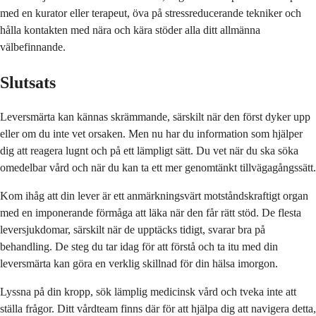
med en kurator eller terapeut, öva på stressreducerande tekniker och
hålla kontakten med nära och kära stöder alla ditt allmänna
välbefinnande.
Slutsats
Leversmärta kan kännas skrämmande, särskilt när den först dyker upp
eller om du inte vet orsaken. Men nu har du information som hjälper
dig att reagera lugnt och på ett lämpligt sätt. Du vet när du ska söka
omedelbar vård och när du kan ta ett mer genomtänkt tillvägagångssätt.
Kom ihåg att din lever är ett anmärkningsvärt motståndskraftigt organ
med en imponerande förmåga att läka när den får rätt stöd. De flesta
leversjukdomar, särskilt när de upptäcks tidigt, svarar bra på
behandling. De steg du tar idag för att förstå och ta itu med din
leversmärta kan göra en verklig skillnad för din hälsa imorgon.
Lyssna på din kropp, sök lämplig medicinsk vård och tveka inte att
ställa frågor. Ditt vårdteam finns där för att hjälpa dig att navigera detta,