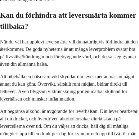
Kan du förhindra att leversmärta kommer
tillbaka?
När du väl har upplevt leversmärta vill du naturligtvis förhindra att den
återkommer. De goda nyheterna är att många leverproblem svarar bra
på livsstilsförändringar och förebyggande vård, och dessa steg gynnar
även din allmänna hälsa.
Att bibehålla en hälsosam vikt skyddar din lever mer än nästan något
annat du kan göra. Övervikt, särskilt runt midjan, bidrar direkt till
fettlever. Även blygsam viktminskning gör en mätbar skillnad för
leverhälsan och minskar inflammation.
Att begränsa alkohol är avgörande för leverhälsan. Din lever bearbetar
allt du dricker, och överdriven alkohol orsakar direkt skada på
levercellerna över tid. Om du väljer att dricka, håll dig till måttliga
mängder: upp till en drink per dag för kvinnor och upp till två för män.