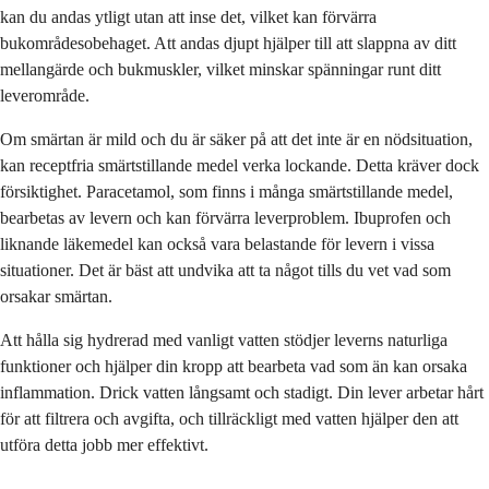
kan du andas ytligt utan att inse det, vilket kan förvärra
bukområdesobehaget. Att andas djupt hjälper till att slappna av ditt
mellangärde och bukmuskler, vilket minskar spänningar runt ditt
leverområde.
Om smärtan är mild och du är säker på att det inte är en nödsituation,
kan receptfria smärtstillande medel verka lockande. Detta kräver dock
försiktighet. Paracetamol, som finns i många smärtstillande medel,
bearbetas av levern och kan förvärra leverproblem. Ibuprofen och
liknande läkemedel kan också vara belastande för levern i vissa
situationer. Det är bäst att undvika att ta något tills du vet vad som
orsakar smärtan.
Att hålla sig hydrerad med vanligt vatten stödjer leverns naturliga
funktioner och hjälper din kropp att bearbeta vad som än kan orsaka
inflammation. Drick vatten långsamt och stadigt. Din lever arbetar hårt
för att filtrera och avgifta, och tillräckligt med vatten hjälper den att
utföra detta jobb mer effektivt.