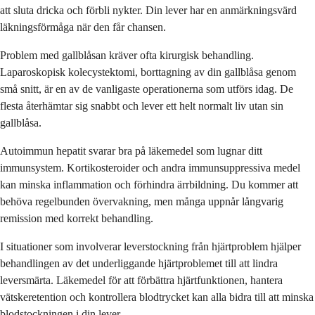
att sluta dricka och förbli nykter. Din lever har en anmärkningsvärd
läkningsförmåga när den får chansen.
Problem med gallblåsan kräver ofta kirurgisk behandling.
Laparoskopisk kolecystektomi, borttagning av din gallblåsa genom
små snitt, är en av de vanligaste operationerna som utförs idag. De
flesta återhämtar sig snabbt och lever ett helt normalt liv utan sin
gallblåsa.
Autoimmun hepatit svarar bra på läkemedel som lugnar ditt
immunsystem. Kortikosteroider och andra immunsuppressiva medel
kan minska inflammation och förhindra ärrbildning. Du kommer att
behöva regelbunden övervakning, men många uppnår långvarig
remission med korrekt behandling.
I situationer som involverar leverstockning från hjärtproblem hjälper
behandlingen av det underliggande hjärtproblemet till att lindra
leversmärta. Läkemedel för att förbättra hjärtfunktionen, hantera
vätskeretention och kontrollera blodtrycket kan alla bidra till att minska
blodstockningen i din lever.