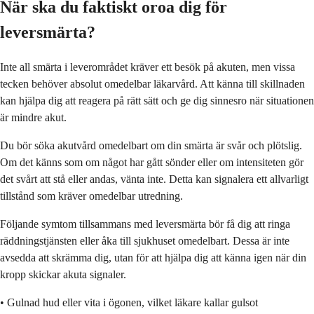
När ska du faktiskt oroa dig för
leversmärta?
Inte all smärta i leverområdet kräver ett besök på akuten, men vissa
tecken behöver absolut omedelbar läkarvård. Att känna till skillnaden
kan hjälpa dig att reagera på rätt sätt och ge dig sinnesro när situationen
är mindre akut.
Du bör söka akutvård omedelbart om din smärta är svår och plötslig.
Om det känns som om något har gått sönder eller om intensiteten gör
det svårt att stå eller andas, vänta inte. Detta kan signalera ett allvarligt
tillstånd som kräver omedelbar utredning.
Följande symtom tillsammans med leversmärta bör få dig att ringa
räddningstjänsten eller åka till sjukhuset omedelbart. Dessa är inte
avsedda att skrämma dig, utan för att hjälpa dig att känna igen när din
kropp skickar akuta signaler.
• Gulnad hud eller vita i ögonen, vilket läkare kallar gulsot