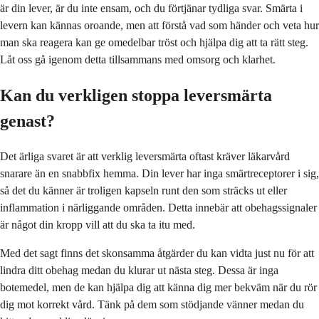
är din lever, är du inte ensam, och du förtjänar tydliga svar. Smärta i
levern kan kännas oroande, men att förstå vad som händer och veta hur
man ska reagera kan ge omedelbar tröst och hjälpa dig att ta rätt steg.
Låt oss gå igenom detta tillsammans med omsorg och klarhet.
Kan du verkligen stoppa leversmärta
genast?
Det ärliga svaret är att verklig leversmärta oftast kräver läkarvård
snarare än en snabbfix hemma. Din lever har inga smärtreceptorer i sig,
så det du känner är troligen kapseln runt den som sträcks ut eller
inflammation i närliggande områden. Detta innebär att obehagssignaler
är något din kropp vill att du ska ta itu med.
Med det sagt finns det skonsamma åtgärder du kan vidta just nu för att
lindra ditt obehag medan du klurar ut nästa steg. Dessa är inga
botemedel, men de kan hjälpa dig att känna dig mer bekväm när du rör
dig mot korrekt vård. Tänk på dem som stödjande vänner medan du