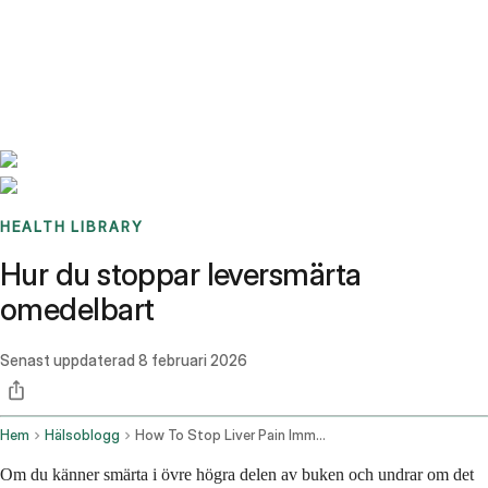
Benchmarks
Stories
FAQ
Sign up / Log in
HEALTH LIBRARY
Hur du stoppar leversmärta
omedelbart
Senast uppdaterad
8 februari 2026
Hem
Hälsoblogg
How To Stop Liver Pain Immediately
Om du känner smärta i övre högra delen av buken och undrar om det