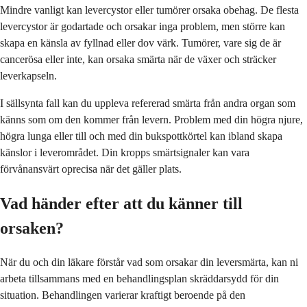
Mindre vanligt kan levercystor eller tumörer orsaka obehag. De flesta
levercystor är godartade och orsakar inga problem, men större kan
skapa en känsla av fyllnad eller dov värk. Tumörer, vare sig de är
cancerösa eller inte, kan orsaka smärta när de växer och sträcker
leverkapseln.
I sällsynta fall kan du uppleva refererad smärta från andra organ som
känns som om den kommer från levern. Problem med din högra njure,
högra lunga eller till och med din bukspottkörtel kan ibland skapa
känslor i leverområdet. Din kropps smärtsignaler kan vara
förvånansvärt oprecisa när det gäller plats.
Vad händer efter att du känner till
orsaken?
När du och din läkare förstår vad som orsakar din leversmärta, kan ni
arbeta tillsammans med en behandlingsplan skräddarsydd för din
situation. Behandlingen varierar kraftigt beroende på den