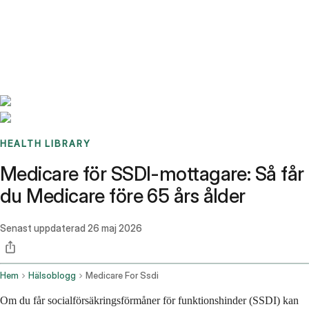
Benchmarks
Stories
FAQ
Sign up / Log in
HEALTH LIBRARY
Medicare för SSDI-mottagare: Så får
du Medicare före 65 års ålder
Senast uppdaterad
26 maj 2026
Hem
Hälsoblogg
Medicare For Ssdi
Om du får socialförsäkringsförmåner för funktionshinder (SSDI) kan