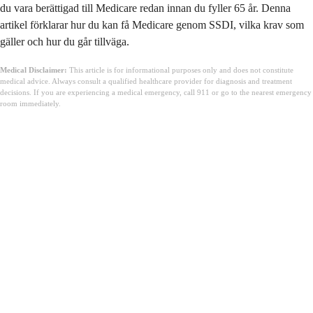
du vara berättigad till Medicare redan innan du fyller 65 år. Denna
artikel förklarar hur du kan få Medicare genom SSDI, vilka krav som
gäller och hur du går tillväga.
Medical Disclaimer:
This article is for informational purposes only and does not constitute
medical advice. Always consult a qualified healthcare provider for diagnosis and treatment
decisions. If you are experiencing a medical emergency, call 911 or go to the nearest emergency
room immediately.