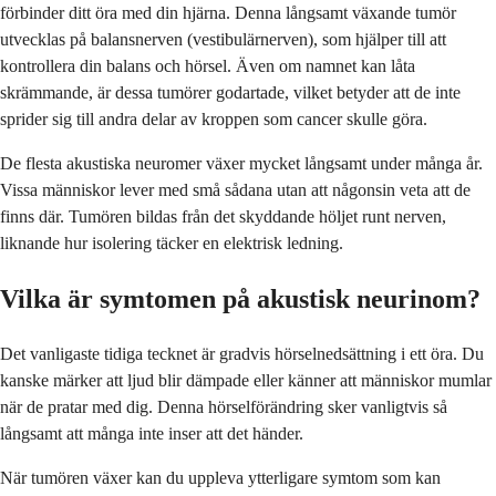
förbinder ditt öra med din hjärna. Denna långsamt växande tumör
utvecklas på balansnerven (vestibulärnerven), som hjälper till att
kontrollera din balans och hörsel. Även om namnet kan låta
skrämmande, är dessa tumörer godartade, vilket betyder att de inte
sprider sig till andra delar av kroppen som cancer skulle göra.
De flesta akustiska neuromer växer mycket långsamt under många år.
Vissa människor lever med små sådana utan att någonsin veta att de
finns där. Tumören bildas från det skyddande höljet runt nerven,
liknande hur isolering täcker en elektrisk ledning.
Vilka är symtomen på akustisk neurinom?
Det vanligaste tidiga tecknet är gradvis hörselnedsättning i ett öra. Du
kanske märker att ljud blir dämpade eller känner att människor mumlar
när de pratar med dig. Denna hörselförändring sker vanligtvis så
långsamt att många inte inser att det händer.
När tumören växer kan du uppleva ytterligare symtom som kan