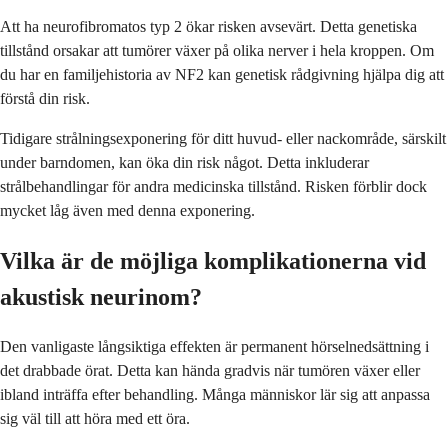
Att ha neurofibromatos typ 2 ökar risken avsevärt. Detta genetiska
tillstånd orsakar att tumörer växer på olika nerver i hela kroppen. Om
du har en familjehistoria av NF2 kan genetisk rådgivning hjälpa dig att
förstå din risk.
Tidigare strålningsexponering för ditt huvud- eller nackområde, särskilt
under barndomen, kan öka din risk något. Detta inkluderar
strålbehandlingar för andra medicinska tillstånd. Risken förblir dock
mycket låg även med denna exponering.
Vilka är de möjliga komplikationerna vid
akustisk neurinom?
Den vanligaste långsiktiga effekten är permanent hörselnedsättning i
det drabbade örat. Detta kan hända gradvis när tumören växer eller
ibland inträffa efter behandling. Många människor lär sig att anpassa
sig väl till att höra med ett öra.