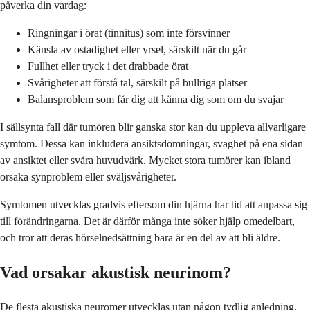
påverka din vardag:
Ringningar i örat (tinnitus) som inte försvinner
Känsla av ostadighet eller yrsel, särskilt när du går
Fullhet eller tryck i det drabbade örat
Svårigheter att förstå tal, särskilt på bullriga platser
Balansproblem som får dig att känna dig som om du svajar
I sällsynta fall där tumören blir ganska stor kan du uppleva allvarligare
symtom. Dessa kan inkludera ansiktsdomningar, svaghet på ena sidan
av ansiktet eller svåra huvudvärk. Mycket stora tumörer kan ibland
orsaka synproblem eller sväljsvårigheter.
Symtomen utvecklas gradvis eftersom din hjärna har tid att anpassa sig
till förändringarna. Det är därför många inte söker hjälp omedelbart,
och tror att deras hörselnedsättning bara är en del av att bli äldre.
Vad orsakar akustisk neurinom?
De flesta akustiska neuromer utvecklas utan någon tydlig anledning.