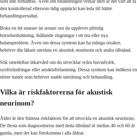
som inte förbättras. Även om förändringen verkar liten är det värt att få
den kontrollerad eftersom tidig upptäckt kan leda till bättre
behandlingsresultat.
Boka en tid snarare än senare om du upplever plötslig
hörselnedsättning, ihållande ringningar i ett öra eller nya
balansproblem. Även om dessa symtom kan ha många orsaker,
behöver din läkare utesluta en akustisk neurinom och andra tillstånd.
Sök omedelbar läkarvård om du utvecklar svåra huvudvärk,
synförändringar eller ansiktsförlamning. Dessa symtom kan indikera en
större tumör som behöver snabb utredning och behandling.
Vilka är riskfaktorerna för akustisk
neurinom?
Ålder är den främsta riskfaktorn för att utveckla en akustisk neurinom.
De flesta som diagnostiseras med detta tillstånd är mellan 40 och 60 år
gamla, men det kan förekomma i alla åldrar.