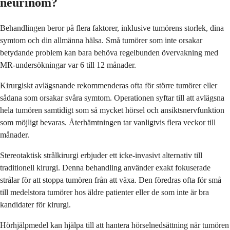
neurinom?
Behandlingen beror på flera faktorer, inklusive tumörens storlek, dina
symtom och din allmänna hälsa. Små tumörer som inte orsakar
betydande problem kan bara behöva regelbunden övervakning med
MR-undersökningar var 6 till 12 månader.
Kirurgiskt avlägsnande rekommenderas ofta för större tumörer eller
sådana som orsakar svåra symtom. Operationen syftar till att avlägsna
hela tumören samtidigt som så mycket hörsel och ansiktsnervfunktion
som möjligt bevaras. Återhämtningen tar vanligtvis flera veckor till
månader.
Stereotaktisk strålkirurgi erbjuder ett icke-invasivt alternativ till
traditionell kirurgi. Denna behandling använder exakt fokuserade
strålar för att stoppa tumören från att växa. Den föredras ofta för små
till medelstora tumörer hos äldre patienter eller de som inte är bra
kandidater för kirurgi.
Hörhjälpmedel kan hjälpa till att hantera hörselnedsättning när tumören