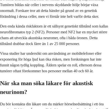
Tumören bildas när celler i nervens skyddande hölje börjar växa
onormalt. Forskare tror att detta händer på grund av en genetisk
förändring i dessa celler, men vi förstår inte helt varför detta sker.
Den enda kända riskfaktorn är ett sällsynt genetiskt tillstånd som kallas
neurofibromatos typ 2 (NF2). Personer med NF2 har en mycket större
chans att utveckla akustiska neuromer, ofta i båda öronen. Detta
tillstånd drabbar dock färre än 1 av 25 000 personer.
Vissa studier har undersökt om användning av mobiltelefoner eller
exponering för höga ljud kan öka risken, men forskningen har inte
funnit någon tydlig koppling. Åldern spelar en roll, eftersom dessa
tumörer oftast förekommer hos personer mellan 40 och 60 år.
När ska man söka läkare för akustisk
neurinom?
Du bör kontakta din läkare om du märker hörselnedsättning i ett öra