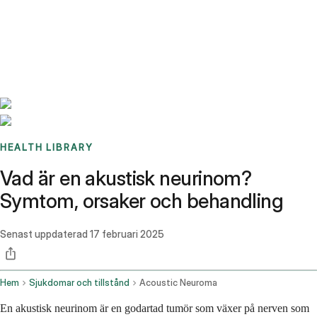
Benchmarks
Stories
FAQ
Sign up / Log in
HEALTH LIBRARY
Vad är en akustisk neurinom?
Symtom, orsaker och behandling
Senast uppdaterad
17 februari 2025
Hem
Sjukdomar och tillstånd
Acoustic Neuroma
En akustisk neurinom är en godartad tumör som växer på nerven som