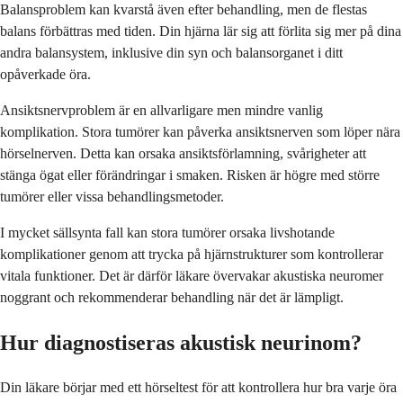
Balansproblem kan kvarstå även efter behandling, men de flestas
balans förbättras med tiden. Din hjärna lär sig att förlita sig mer på dina
andra balansystem, inklusive din syn och balansorganet i ditt
opåverkade öra.
Ansiktsnervproblem är en allvarligare men mindre vanlig
komplikation. Stora tumörer kan påverka ansiktsnerven som löper nära
hörselnerven. Detta kan orsaka ansiktsförlamning, svårigheter att
stänga ögat eller förändringar i smaken. Risken är högre med större
tumörer eller vissa behandlingsmetoder.
I mycket sällsynta fall kan stora tumörer orsaka livshotande
komplikationer genom att trycka på hjärnstrukturer som kontrollerar
vitala funktioner. Det är därför läkare övervakar akustiska neuromer
noggrant och rekommenderar behandling när det är lämpligt.
Hur diagnostiseras akustisk neurinom?
Din läkare börjar med ett hörseltest för att kontrollera hur bra varje öra