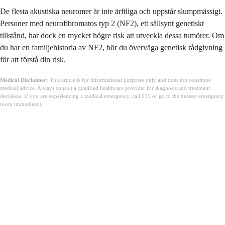
De flesta akustiska neuromer är inte ärftliga och uppstår slumpmässigt.
Personer med neurofibromatos typ 2 (NF2), ett sällsynt genetiskt
tillstånd, har dock en mycket högre risk att utveckla dessa tumörer. Om
du har en familjehistoria av NF2, bör du överväga genetisk rådgivning
för att förstå din risk.
Medical Disclaimer:
This article is for informational purposes only and does not constitute
medical advice. Always consult a qualified healthcare provider for diagnosis and treatment
decisions. If you are experiencing a medical emergency, call 911 or go to the nearest emergency
room immediately.