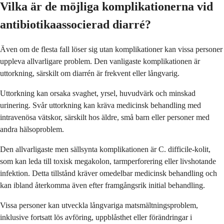
Vilka är de möjliga komplikationerna vid
antibiotikaassocierad diarré?
Även om de flesta fall löser sig utan komplikationer kan vissa personer
uppleva allvarligare problem. Den vanligaste komplikationen är
uttorkning, särskilt om diarrén är frekvent eller långvarig.
Uttorkning kan orsaka svaghet, yrsel, huvudvärk och minskad
urinering. Svår uttorkning kan kräva medicinsk behandling med
intravenösa vätskor, särskilt hos äldre, små barn eller personer med
andra hälsoproblem.
Den allvarligaste men sällsynta komplikationen är C. difficile-kolit,
som kan leda till toxisk megakolon, tarmperforering eller livshotande
infektion. Detta tillstånd kräver omedelbar medicinsk behandling och
kan ibland återkomma även efter framgångsrik initial behandling.
Vissa personer kan utveckla långvariga matsmältningsproblem,
inklusive fortsatt lös avföring, uppblåsthet eller förändringar i