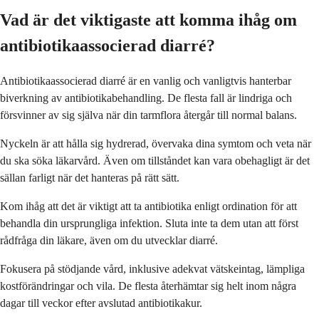
Vad är det viktigaste att komma ihåg om
antibiotikaassocierad diarré?
Antibiotikaassocierad diarré är en vanlig och vanligtvis hanterbar
biverkning av antibiotikabehandling. De flesta fall är lindriga och
försvinner av sig själva när din tarmflora återgår till normal balans.
Nyckeln är att hålla sig hydrerad, övervaka dina symtom och veta när
du ska söka läkarvård. Även om tillståndet kan vara obehagligt är det
sällan farligt när det hanteras på rätt sätt.
Kom ihåg att det är viktigt att ta antibiotika enligt ordination för att
behandla din ursprungliga infektion. Sluta inte ta dem utan att först
rådfråga din läkare, även om du utvecklar diarré.
Fokusera på stödjande vård, inklusive adekvat vätskeintag, lämpliga
kostförändringar och vila. De flesta återhämtar sig helt inom några
dagar till veckor efter avslutad antibiotikakur.