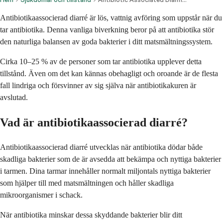
Antibiotikaassocierad diarré är lös, vattnig avföring som uppstår när du
tar antibiotika. Denna vanliga biverkning beror på att antibiotika stör
den naturliga balansen av goda bakterier i ditt matsmältningssystem.
Cirka 10–25 % av de personer som tar antibiotika upplever detta
tillstånd. Även om det kan kännas obehagligt och oroande är de flesta
fall lindriga och försvinner av sig själva när antibiotikakuren är
avslutad.
Vad är antibiotikaassocierad diarré?
Antibiotikaassocierad diarré utvecklas när antibiotika dödar både
skadliga bakterier som de är avsedda att bekämpa och nyttiga bakterier
i tarmen. Dina tarmar innehåller normalt miljontals nyttiga bakterier
som hjälper till med matsmältningen och håller skadliga
mikroorganismer i schack.
När antibiotika minskar dessa skyddande bakterier blir ditt