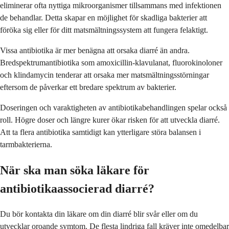
eliminerar ofta nyttiga mikroorganismer tillsammans med infektionen
de behandlar. Detta skapar en möjlighet för skadliga bakterier att
föröka sig eller för ditt matsmältningssystem att fungera felaktigt.
Vissa antibiotika är mer benägna att orsaka diarré än andra.
Bredspektrumantibiotika som amoxicillin-klavulanat, fluorokinoloner
och klindamycin tenderar att orsaka mer matsmältningsstörningar
eftersom de påverkar ett bredare spektrum av bakterier.
Doseringen och varaktigheten av antibiotikabehandlingen spelar också
roll. Högre doser och längre kurer ökar risken för att utveckla diarré.
Att ta flera antibiotika samtidigt kan ytterligare störa balansen i
tarmbakterierna.
När ska man söka läkare för
antibiotikaassocierad diarré?
Du bör kontakta din läkare om din diarré blir svår eller om du
utvecklar oroande symtom. De flesta lindriga fall kräver inte omedelbar