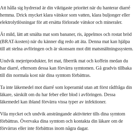
Att hålla sig hydrerad är din viktigaste prioritet när du hanterar diarré
hemma. Drick mycket klara vätskor som vatten, klara buljonger eller
elektrolytlösningar för att ersätta förlorade vätskor och mineraler.
Ät mild, lätt att smälta mat som bananer, ris, äppelmos och rostat bröd
(BRAT-kosten) när du känner dig redo att äta. Denna mat kan hjälpa
till att stelna avföringen och är skonsam mot ditt matsmältningssystem.
Undvik mejeriprodukter, fet mat, fiberrik mat och koffein medan du
har diarré, eftersom dessa kan förvärra symtomen. Gå gradvis tillbaka
till din normala kost när dina symtom förbättras.
Ta inte läkemedel mot diarré som loperamid utan att först rådfråga din
läkare, särskilt om du har feber eller blod i avföringen. Dessa
läkemedel kan ibland förvärra vissa typer av infektioner.
Vila mycket och undvik ansträngande aktiviteter tills dina symtom
förbättras. Övervaka dina symtom och kontakta din läkare om de
förvärras eller inte förbättras inom några dagar.