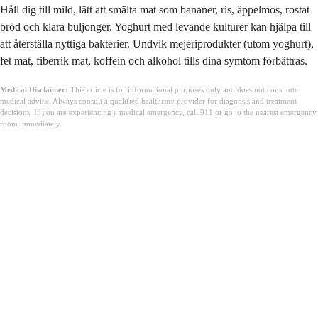
Håll dig till mild, lätt att smälta mat som bananer, ris, äppelmos, rostat
bröd och klara buljonger. Yoghurt med levande kulturer kan hjälpa till
att återställa nyttiga bakterier. Undvik mejeriprodukter (utom yoghurt),
fet mat, fiberrik mat, koffein och alkohol tills dina symtom förbättras.
Medical Disclaimer:
This article is for informational purposes only and does not constitute
medical advice. Always consult a qualified healthcare provider for diagnosis and treatment
decisions. If you are experiencing a medical emergency, call 911 or go to the nearest emergency
room immediately.