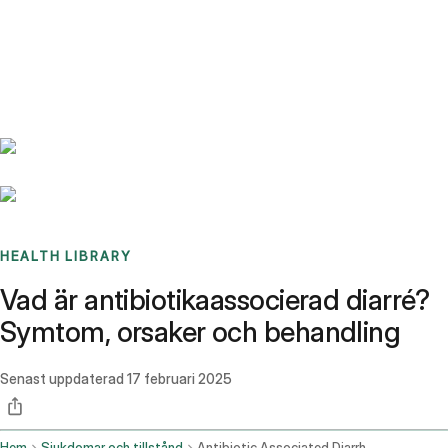
Benchmarks
Stories
FAQ
Sign up / Log in
HEALTH LIBRARY
Vad är antibiotikaassocierad diarré?
Symtom, orsaker och behandling
Senast uppdaterad
17 februari 2025
Hem
Sjukdomar och tillstånd
Antibiotic Associated Diarrhea