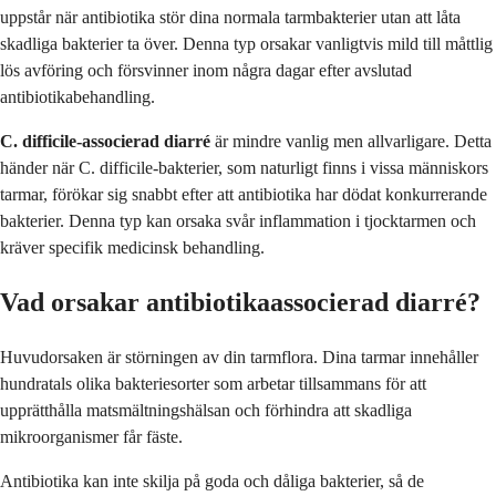
uppstår när antibiotika stör dina normala tarmbakterier utan att låta
skadliga bakterier ta över. Denna typ orsakar vanligtvis mild till måttlig
lös avföring och försvinner inom några dagar efter avslutad
antibiotikabehandling.
C. difficile-associerad diarré
är mindre vanlig men allvarligare. Detta
händer när C. difficile-bakterier, som naturligt finns i vissa människors
tarmar, förökar sig snabbt efter att antibiotika har dödat konkurrerande
bakterier. Denna typ kan orsaka svår inflammation i tjocktarmen och
kräver specifik medicinsk behandling.
Vad orsakar antibiotikaassocierad diarré?
Huvudorsaken är störningen av din tarmflora. Dina tarmar innehåller
hundratals olika bakteriesorter som arbetar tillsammans för att
upprätthålla matsmältningshälsan och förhindra att skadliga
mikroorganismer får fäste.
Antibiotika kan inte skilja på goda och dåliga bakterier, så de