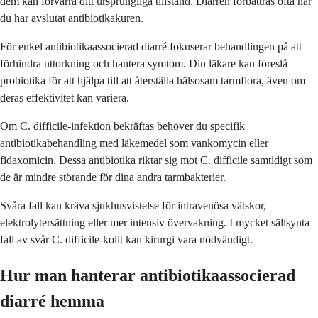
dem kan förvärra ditt ursprungliga tillstånd. Diarrén förbättras ofta när
du har avslutat antibiotikakuren.
För enkel antibiotikaassocierad diarré fokuserar behandlingen på att
förhindra uttorkning och hantera symtom. Din läkare kan föreslå
probiotika för att hjälpa till att återställa hälsosam tarmflora, även om
deras effektivitet kan variera.
Om C. difficile-infektion bekräftas behöver du specifik
antibiotikabehandling med läkemedel som vankomycin eller
fidaxomicin. Dessa antibiotika riktar sig mot C. difficile samtidigt som
de är mindre störande för dina andra tarmbakterier.
Svåra fall kan kräva sjukhusvistelse för intravenösa vätskor,
elektrolytersättning eller mer intensiv övervakning. I mycket sällsynta
fall av svår C. difficile-kolit kan kirurgi vara nödvändigt.
Hur man hanterar antibiotikaassocierad
diarré hemma