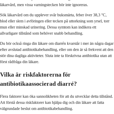
läkarvård, men vissa varningstecken bör inte ignoreras.
Sök läkarvård om du upplever svår buksmärta, feber över 38,3 °C,
blod eller slem i avföringen eller tecken på uttorkning som yrsel, torr
mun eller minskad urinering. Dessa symtom kan indikera ett
allvarligare tillstånd som behöver snabb behandling.
Du bör också ringa din läkare om diarrén kvarstår i mer än några dagar
efter avslutad antibiotikabehandling, eller om den är så frekvent att den
stör dina dagliga aktiviteter. Sluta inte ta förskrivna antibiotika utan att
först rådfråga din läkare.
Vilka är riskfaktorerna för
antibiotikaassocierad diarré?
Flera faktorer kan öka sannolikheten för att du utvecklar detta tillstånd.
Att förstå dessa riskfaktorer kan hjälpa dig och din läkare att fatta
välgrundade beslut om antibiotikabehandling.