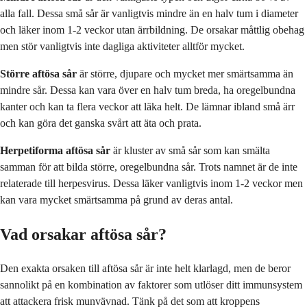
alla fall. Dessa små sår är vanligtvis mindre än en halv tum i diameter
och läker inom 1-2 veckor utan ärrbildning. De orsakar måttlig obehag
men stör vanligtvis inte dagliga aktiviteter alltför mycket.
Större aftösa sår
är större, djupare och mycket mer smärtsamma än
mindre sår. Dessa kan vara över en halv tum breda, ha oregelbundna
kanter och kan ta flera veckor att läka helt. De lämnar ibland små ärr
och kan göra det ganska svårt att äta och prata.
Herpetiforma aftösa sår
är kluster av små sår som kan smälta
samman för att bilda större, oregelbundna sår. Trots namnet är de inte
relaterade till herpesvirus. Dessa läker vanligtvis inom 1-2 veckor men
kan vara mycket smärtsamma på grund av deras antal.
Vad orsakar aftösa sår?
Den exakta orsaken till aftösa sår är inte helt klarlagd, men de beror
sannolikt på en kombination av faktorer som utlöser ditt immunsystem
att attackera frisk munvävnad. Tänk på det som att kroppens