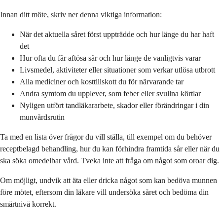
Innan ditt möte, skriv ner denna viktiga information:
När det aktuella såret först uppträdde och hur länge du har haft
det
Hur ofta du får aftösa sår och hur länge de vanligtvis varar
Livsmedel, aktiviteter eller situationer som verkar utlösa utbrott
Alla mediciner och kosttillskott du för närvarande tar
Andra symtom du upplever, som feber eller svullna körtlar
Nyligen utfört tandläkararbete, skador eller förändringar i din
munvårdsrutin
Ta med en lista över frågor du vill ställa, till exempel om du behöver
receptbelagd behandling, hur du kan förhindra framtida sår eller när du
ska söka omedelbar vård. Tveka inte att fråga om något som oroar dig.
Om möjligt, undvik att äta eller dricka något som kan bedöva munnen
före mötet, eftersom din läkare vill undersöka såret och bedöma din
smärtnivå korrekt.