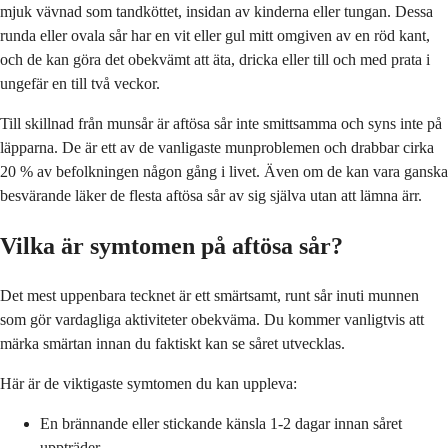
mjuk vävnad som tandköttet, insidan av kinderna eller tungan. Dessa
runda eller ovala sår har en vit eller gul mitt omgiven av en röd kant,
och de kan göra det obekvämt att äta, dricka eller till och med prata i
ungefär en till två veckor.
Till skillnad från munsår är aftösa sår inte smittsamma och syns inte på
läpparna. De är ett av de vanligaste munproblemen och drabbar cirka
20 % av befolkningen någon gång i livet. Även om de kan vara ganska
besvärande läker de flesta aftösa sår av sig själva utan att lämna ärr.
Vilka är symtomen på aftösa sår?
Det mest uppenbara tecknet är ett smärtsamt, runt sår inuti munnen
som gör vardagliga aktiviteter obekväma. Du kommer vanligtvis att
märka smärtan innan du faktiskt kan se såret utvecklas.
Här är de viktigaste symtomen du kan uppleva:
En brännande eller stickande känsla 1-2 dagar innan såret
uppträder