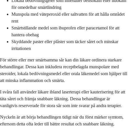
Lokala bedövningsgeler som innehåller bensokain eller lidokain
för omedelbar smärtlindring
Munspola med väteperoxid eller saltvatten för att hålla området
rent
Smärtstillande medel som ibuprofen eller paracetamol för att
hantera obehag
Skyddande paster eller plåster som täcker såret och minskar
irritationen
För större eller mer smärtsamma sår kan din läkare ordinera starkare
behandlingar. Dessa kan inkludera receptbelagda munspolare med
steroider, lokala bedövningsmedel eller orala läkemedel som hjälper till
att minska inflammation och smärta.
I svåra fall använder läkare ibland laserterapi eller kauterisering för att
täta såret och främja snabbare läkning. Dessa behandlingar är
vanligtvis reserverade för stora sår som inte svarar på andra terapier.
Nyckeln är att börja behandlingen tidigt när du först märker symtom,
eftersom detta ofta leder till bättre resultat och snabbare läkning.