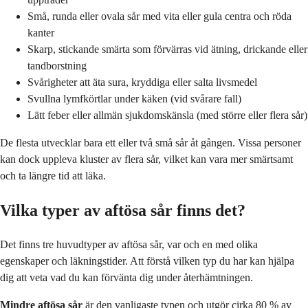
Små, runda eller ovala sår med vita eller gula centra och röda
kanter
Skarp, stickande smärta som förvärras vid ätning, drickande eller
tandborstning
Svårigheter att äta sura, kryddiga eller salta livsmedel
Svullna lymfkörtlar under käken (vid svårare fall)
Lätt feber eller allmän sjukdomskänsla (med större eller flera sår)
De flesta utvecklar bara ett eller två små sår åt gången. Vissa personer
kan dock uppleva kluster av flera sår, vilket kan vara mer smärtsamt
och ta längre tid att läka.
Vilka typer av aftösa sår finns det?
Det finns tre huvudtyper av aftösa sår, var och en med olika
egenskaper och läkningstider. Att förstå vilken typ du har kan hjälpa
dig att veta vad du kan förvänta dig under återhämtningen.
Mindre aftösa sår
är den vanligaste typen och utgör cirka 80 % av