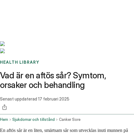
Benchmarks
Stories
FAQ
Sign up / Log in
HEALTH LIBRARY
Vad är en aftös sår? Symtom,
orsaker och behandling
Senast uppdaterad
17 februari 2025
Hem
Sjukdomar och tillstånd
Canker Sore
En aftös sår är en liten, smärtsam sår som utvecklas inuti munnen på