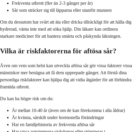
Frekventa utbrott (fler än 2-3 gånger per år)
Sår som sträcker sig till läpparna eller utanför munnen
Om du dessutom har svårt att äta eller dricka tillräckligt för att hålla dig
hydrerad, vänta inte med att söka hjälp. Din läkare kan ordinera
starkare mediciner för att hantera smärta och påskynda läkningen.
Vilka är riskfaktorerna för aftösa sår?
Även om vem som helst kan utveckla aftösa sår gör vissa faktorer vissa
människor mer benägna att få dem upprepade gånger. Att förstå dina
personliga riskfaktorer kan hjälpa dig att vidta åtgärder för att förhindra
framtida utbrott.
Du kan ha högre risk om du:
Är mellan 10-40 år (även om de kan förekomma i alla åldrar)
Är kvinna, särskilt under hormonella förändringar
Har en familjehistoria av frekventa aftösa sår
Har vissa autoimmuna sjukdomar eller störningar i