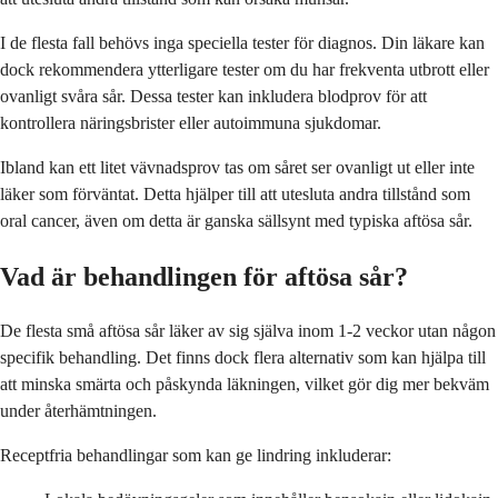
I de flesta fall behövs inga speciella tester för diagnos. Din läkare kan
dock rekommendera ytterligare tester om du har frekventa utbrott eller
ovanligt svåra sår. Dessa tester kan inkludera blodprov för att
kontrollera näringsbrister eller autoimmuna sjukdomar.
Ibland kan ett litet vävnadsprov tas om såret ser ovanligt ut eller inte
läker som förväntat. Detta hjälper till att utesluta andra tillstånd som
oral cancer, även om detta är ganska sällsynt med typiska aftösa sår.
Vad är behandlingen för aftösa sår?
De flesta små aftösa sår läker av sig själva inom 1-2 veckor utan någon
specifik behandling. Det finns dock flera alternativ som kan hjälpa till
att minska smärta och påskynda läkningen, vilket gör dig mer bekväm
under återhämtningen.
Receptfria behandlingar som kan ge lindring inkluderar: