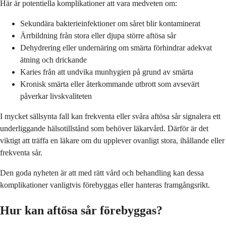
Här är potentiella komplikationer att vara medveten om:
Sekundära bakterieinfektioner om såret blir kontaminerat
Ärrbildning från stora eller djupa större aftösa sår
Dehydrering eller undernäring om smärta förhindrar adekvat
ätning och drickande
Karies från att undvika munhygien på grund av smärta
Kronisk smärta eller återkommande utbrott som avsevärt
påverkar livskvaliteten
I mycket sällsynta fall kan frekventa eller svåra aftösa sår signalera ett
underliggande hälsotillstånd som behöver läkarvård. Därför är det
viktigt att träffa en läkare om du upplever ovanligt stora, ihållande eller
frekventa sår.
Den goda nyheten är att med rätt vård och behandling kan dessa
komplikationer vanligtvis förebyggas eller hanteras framgångsrikt.
Hur kan aftösa sår förebyggas?