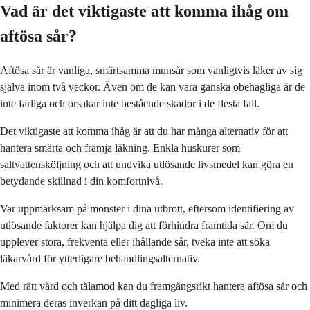
Vad är det viktigaste att komma ihåg om
aftösa sår?
Aftösa sår är vanliga, smärtsamma munsår som vanligtvis läker av sig
själva inom två veckor. Även om de kan vara ganska obehagliga är de
inte farliga och orsakar inte bestående skador i de flesta fall.
Det viktigaste att komma ihåg är att du har många alternativ för att
hantera smärta och främja läkning. Enkla huskurer som
saltvattensköljning och att undvika utlösande livsmedel kan göra en
betydande skillnad i din komfortnivå.
Var uppmärksam på mönster i dina utbrott, eftersom identifiering av
utlösande faktorer kan hjälpa dig att förhindra framtida sår. Om du
upplever stora, frekventa eller ihållande sår, tveka inte att söka
läkarvård för ytterligare behandlingsalternativ.
Med rätt vård och tålamod kan du framgångsrikt hantera aftösa sår och
minimera deras inverkan på ditt dagliga liv.