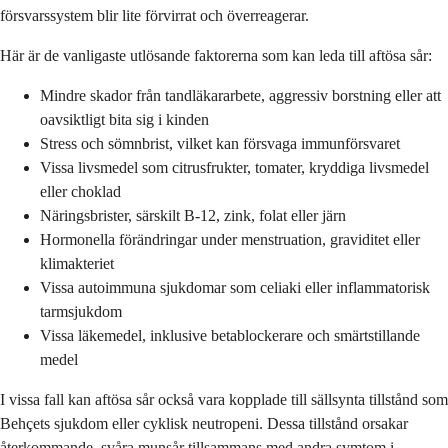
försvarssystem blir lite förvirrat och överreagerar.
Här är de vanligaste utlösande faktorerna som kan leda till aftösa sår:
Mindre skador från tandläkararbete, aggressiv borstning eller att
oavsiktligt bita sig i kinden
Stress och sömnbrist, vilket kan försvaga immunförsvaret
Vissa livsmedel som citrusfrukter, tomater, kryddiga livsmedel
eller choklad
Näringsbrister, särskilt B-12, zink, folat eller järn
Hormonella förändringar under menstruation, graviditet eller
klimakteriet
Vissa autoimmuna sjukdomar som celiaki eller inflammatorisk
tarmsjukdom
Vissa läkemedel, inklusive betablockerare och smärtstillande
medel
I vissa fall kan aftösa sår också vara kopplade till sällsynta tillstånd som
Behçets sjukdom eller cyklisk neutropeni. Dessa tillstånd orsakar
återkommande, svåra munsår tillsammans med andra symtom i