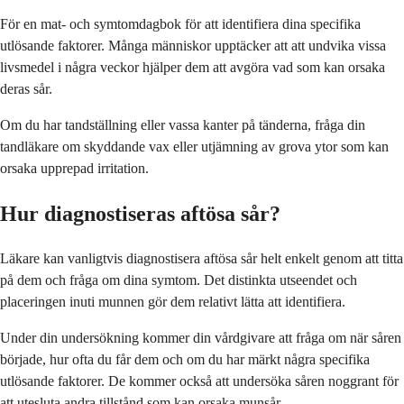
För en mat- och symtomdagbok för att identifiera dina specifika
utlösande faktorer. Många människor upptäcker att att undvika vissa
livsmedel i några veckor hjälper dem att avgöra vad som kan orsaka
deras sår.
Om du har tandställning eller vassa kanter på tänderna, fråga din
tandläkare om skyddande vax eller utjämning av grova ytor som kan
orsaka upprepad irritation.
Hur diagnostiseras aftösa sår?
Läkare kan vanligtvis diagnostisera aftösa sår helt enkelt genom att titta
på dem och fråga om dina symtom. Det distinkta utseendet och
placeringen inuti munnen gör dem relativt lätta att identifiera.
Under din undersökning kommer din vårdgivare att fråga om när såren
började, hur ofta du får dem och om du har märkt några specifika
utlösande faktorer. De kommer också att undersöka såren noggrant för
att utesluta andra tillstånd som kan orsaka munsår.