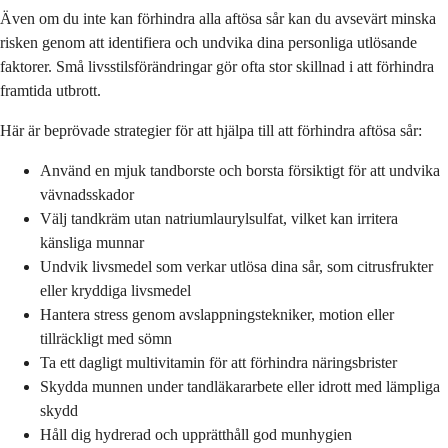
Även om du inte kan förhindra alla aftösa sår kan du avsevärt minska
risken genom att identifiera och undvika dina personliga utlösande
faktorer. Små livsstilsförändringar gör ofta stor skillnad i att förhindra
framtida utbrott.
Här är beprövade strategier för att hjälpa till att förhindra aftösa sår:
Använd en mjuk tandborste och borsta försiktigt för att undvika
vävnadsskador
Välj tandkräm utan natriumlaurylsulfat, vilket kan irritera
känsliga munnar
Undvik livsmedel som verkar utlösa dina sår, som citrusfrukter
eller kryddiga livsmedel
Hantera stress genom avslappningstekniker, motion eller
tillräckligt med sömn
Ta ett dagligt multivitamin för att förhindra näringsbrister
Skydda munnen under tandläkararbete eller idrott med lämpliga
skydd
Håll dig hydrerad och upprätthåll god munhygien