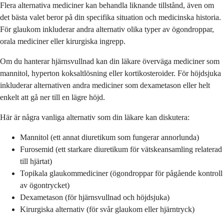
Flera alternativa mediciner kan behandla liknande tillstånd, även om
det bästa valet beror på din specifika situation och medicinska historia.
För glaukom inkluderar andra alternativ olika typer av ögondroppar,
orala mediciner eller kirurgiska ingrepp.
Om du hanterar hjärnsvullnad kan din läkare överväga mediciner som
mannitol, hyperton koksaltlösning eller kortikosteroider. För höjdsjuka
inkluderar alternativen andra mediciner som dexametason eller helt
enkelt att gå ner till en lägre höjd.
Här är några vanliga alternativ som din läkare kan diskutera:
Mannitol (ett annat diuretikum som fungerar annorlunda)
Furosemid (ett starkare diuretikum för vätskeansamling relaterad
till hjärtat)
Topikala glaukommediciner (ögondroppar för pågående kontroll
av ögontrycket)
Dexametason (för hjärnsvullnad och höjdsjuka)
Kirurgiska alternativ (för svår glaukom eller hjärntryck)