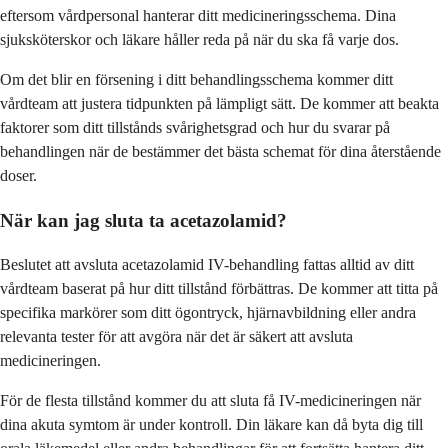
eftersom vårdpersonal hanterar ditt medicineringsschema. Dina
sjuksköterskor och läkare håller reda på när du ska få varje dos.
Om det blir en försening i ditt behandlingsschema kommer ditt
vårdteam att justera tidpunkten på lämpligt sätt. De kommer att beakta
faktorer som ditt tillstånds svårighetsgrad och hur du svarar på
behandlingen när de bestämmer det bästa schemat för dina återstående
doser.
När kan jag sluta ta acetazolamid?
Beslutet att avsluta acetazolamid IV-behandling fattas alltid av ditt
vårdteam baserat på hur ditt tillstånd förbättras. De kommer att titta på
specifika markörer som ditt ögontryck, hjärnavbildning eller andra
relevanta tester för att avgöra när det är säkert att avsluta
medicineringen.
För de flesta tillstånd kommer du att sluta få IV-medicineringen när
dina akuta symtom är under kontroll. Din läkare kan då byta dig till