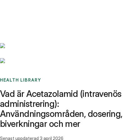
Benchmarks
Stories
FAQ
Sign up / Log in
HEALTH LIBRARY
Vad är Acetazolamid (intravenös
administrering):
Användningsområden, dosering,
biverkningar och mer
Senast uppdaterad
3 april 2026