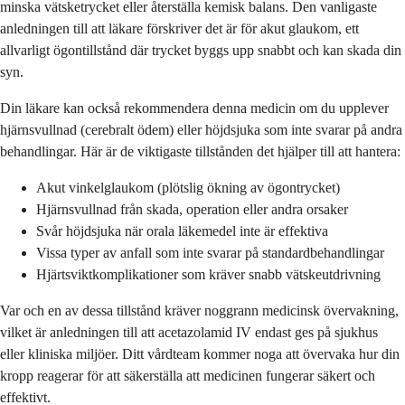
minska vätsketrycket eller återställa kemisk balans. Den vanligaste
anledningen till att läkare förskriver det är för akut glaukom, ett
allvarligt ögontillstånd där trycket byggs upp snabbt och kan skada din
syn.
Din läkare kan också rekommendera denna medicin om du upplever
hjärnsvullnad (cerebralt ödem) eller höjdsjuka som inte svarar på andra
behandlingar. Här är de viktigaste tillstånden det hjälper till att hantera:
Akut vinkelglaukom (plötslig ökning av ögontrycket)
Hjärnsvullnad från skada, operation eller andra orsaker
Svår höjdsjuka när orala läkemedel inte är effektiva
Vissa typer av anfall som inte svarar på standardbehandlingar
Hjärtsviktkomplikationer som kräver snabb vätskeutdrivning
Var och en av dessa tillstånd kräver noggrann medicinsk övervakning,
vilket är anledningen till att acetazolamid IV endast ges på sjukhus
eller kliniska miljöer. Ditt vårdteam kommer noga att övervaka hur din
kropp reagerar för att säkerställa att medicinen fungerar säkert och
effektivt.