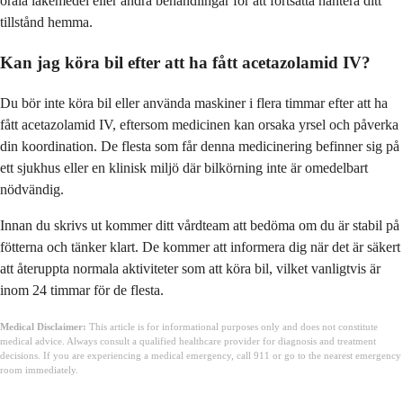
orala läkemedel eller andra behandlingar för att fortsätta hantera ditt
tillstånd hemma.
Kan jag köra bil efter att ha fått acetazolamid IV?
Du bör inte köra bil eller använda maskiner i flera timmar efter att ha
fått acetazolamid IV, eftersom medicinen kan orsaka yrsel och påverka
din koordination. De flesta som får denna medicinering befinner sig på
ett sjukhus eller en klinisk miljö där bilkörning inte är omedelbart
nödvändig.
Innan du skrivs ut kommer ditt vårdteam att bedöma om du är stabil på
fötterna och tänker klart. De kommer att informera dig när det är säkert
att återuppta normala aktiviteter som att köra bil, vilket vanligtvis är
inom 24 timmar för de flesta.
Medical Disclaimer:
This article is for informational purposes only and does not constitute
medical advice. Always consult a qualified healthcare provider for diagnosis and treatment
decisions. If you are experiencing a medical emergency, call 911 or go to the nearest emergency
room immediately.