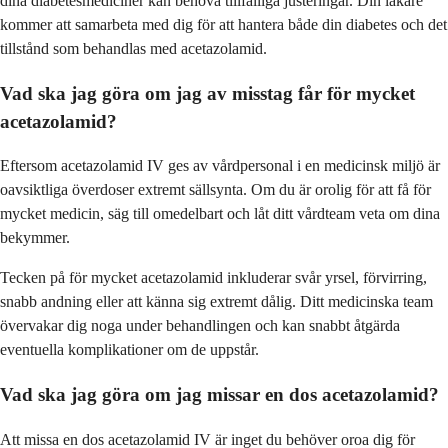
dina diabetesmediciner kan behöva tillfälliga justeringar. Din läkare
kommer att samarbeta med dig för att hantera både din diabetes och det
tillstånd som behandlas med acetazolamid.
Vad ska jag göra om jag av misstag får för mycket
acetazolamid?
Eftersom acetazolamid IV ges av vårdpersonal i en medicinsk miljö är
oavsiktliga överdoser extremt sällsynta. Om du är orolig för att få för
mycket medicin, säg till omedelbart och låt ditt vårdteam veta om dina
bekymmer.
Tecken på för mycket acetazolamid inkluderar svår yrsel, förvirring,
snabb andning eller att känna sig extremt dålig. Ditt medicinska team
övervakar dig noga under behandlingen och kan snabbt åtgärda
eventuella komplikationer om de uppstår.
Vad ska jag göra om jag missar en dos acetazolamid?
Att missa en dos acetazolamid IV är inget du behöver oroa dig för