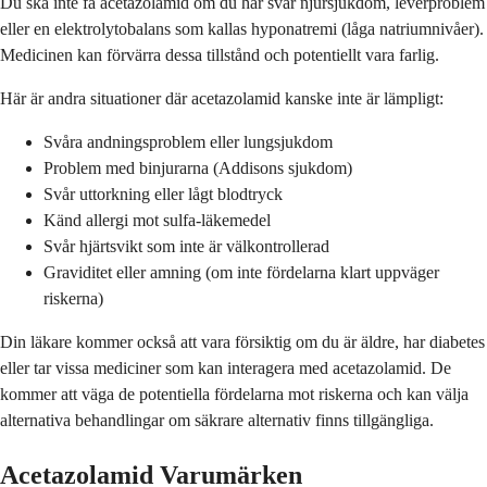
Du ska inte få acetazolamid om du har svår njursjukdom, leverproblem
eller en elektrolytobalans som kallas hyponatremi (låga natriumnivåer).
Medicinen kan förvärra dessa tillstånd och potentiellt vara farlig.
Här är andra situationer där acetazolamid kanske inte är lämpligt:
Svåra andningsproblem eller lungsjukdom
Problem med binjurarna (Addisons sjukdom)
Svår uttorkning eller lågt blodtryck
Känd allergi mot sulfa-läkemedel
Svår hjärtsvikt som inte är välkontrollerad
Graviditet eller amning (om inte fördelarna klart uppväger
riskerna)
Din läkare kommer också att vara försiktig om du är äldre, har diabetes
eller tar vissa mediciner som kan interagera med acetazolamid. De
kommer att väga de potentiella fördelarna mot riskerna och kan välja
alternativa behandlingar om säkrare alternativ finns tillgängliga.
Acetazolamid Varumärken