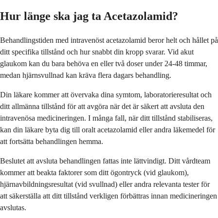
Hur länge ska jag ta Acetazolamid?
Behandlingstiden med intravenöst acetazolamid beror helt och hållet på
ditt specifika tillstånd och hur snabbt din kropp svarar. Vid akut
glaukom kan du bara behöva en eller två doser under 24-48 timmar,
medan hjärnsvullnad kan kräva flera dagars behandling.
Din läkare kommer att övervaka dina symtom, laboratorieresultat och
ditt allmänna tillstånd för att avgöra när det är säkert att avsluta den
intravenösa medicineringen. I många fall, när ditt tillstånd stabiliseras,
kan din läkare byta dig till oralt acetazolamid eller andra läkemedel för
att fortsätta behandlingen hemma.
Beslutet att avsluta behandlingen fattas inte lättvindigt. Ditt vårdteam
kommer att beakta faktorer som ditt ögontryck (vid glaukom),
hjärnavbildningsresultat (vid svullnad) eller andra relevanta tester för
att säkerställa att ditt tillstånd verkligen förbättras innan medicineringen
avslutas.