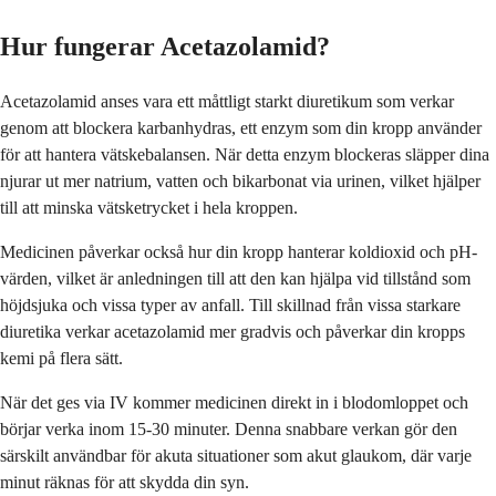
Hur fungerar Acetazolamid?
Acetazolamid anses vara ett måttligt starkt diuretikum som verkar
genom att blockera karbanhydras, ett enzym som din kropp använder
för att hantera vätskebalansen. När detta enzym blockeras släpper dina
njurar ut mer natrium, vatten och bikarbonat via urinen, vilket hjälper
till att minska vätsketrycket i hela kroppen.
Medicinen påverkar också hur din kropp hanterar koldioxid och pH-
värden, vilket är anledningen till att den kan hjälpa vid tillstånd som
höjdsjuka och vissa typer av anfall. Till skillnad från vissa starkare
diuretika verkar acetazolamid mer gradvis och påverkar din kropps
kemi på flera sätt.
När det ges via IV kommer medicinen direkt in i blodomloppet och
börjar verka inom 15-30 minuter. Denna snabbare verkan gör den
särskilt användbar för akuta situationer som akut glaukom, där varje
minut räknas för att skydda din syn.