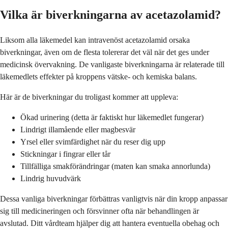
Vilka är biverkningarna av acetazolamid?
Liksom alla läkemedel kan intravenöst acetazolamid orsaka
biverkningar, även om de flesta tolererar det väl när det ges under
medicinsk övervakning. De vanligaste biverkningarna är relaterade till
läkemedlets effekter på kroppens vätske- och kemiska balans.
Här är de biverkningar du troligast kommer att uppleva:
Ökad urinering (detta är faktiskt hur läkemedlet fungerar)
Lindrigt illamående eller magbesvär
Yrsel eller svimfärdighet när du reser dig upp
Stickningar i fingrar eller tår
Tillfälliga smakförändringar (maten kan smaka annorlunda)
Lindrig huvudvärk
Dessa vanliga biverkningar förbättras vanligtvis när din kropp anpassar
sig till medicineringen och försvinner ofta när behandlingen är
avslutad. Ditt vårdteam hjälper dig att hantera eventuella obehag och