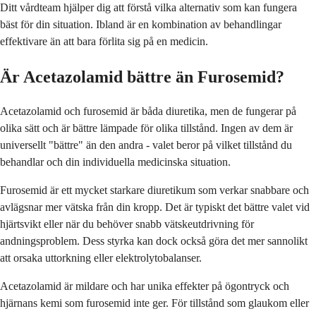
Ditt vårdteam hjälper dig att förstå vilka alternativ som kan fungera
bäst för din situation. Ibland är en kombination av behandlingar
effektivare än att bara förlita sig på en medicin.
Är Acetazolamid bättre än Furosemid?
Acetazolamid och furosemid är båda diuretika, men de fungerar på
olika sätt och är bättre lämpade för olika tillstånd. Ingen av dem är
universellt "bättre" än den andra - valet beror på vilket tillstånd du
behandlar och din individuella medicinska situation.
Furosemid är ett mycket starkare diuretikum som verkar snabbare och
avlägsnar mer vätska från din kropp. Det är typiskt det bättre valet vid
hjärtsvikt eller när du behöver snabb vätskeutdrivning för
andningsproblem. Dess styrka kan dock också göra det mer sannolikt
att orsaka uttorkning eller elektrolytobalanser.
Acetazolamid är mildare och har unika effekter på ögontryck och
hjärnans kemi som furosemid inte ger. För tillstånd som glaukom eller