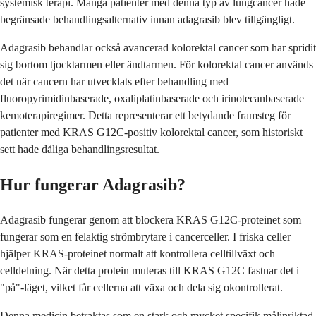
systemisk terapi. Många patienter med denna typ av lungcancer hade
begränsade behandlingsalternativ innan adagrasib blev tillgängligt.
Adagrasib behandlar också avancerad kolorektal cancer som har spridit
sig bortom tjocktarmen eller ändtarmen. För kolorektal cancer används
det när cancern har utvecklats efter behandling med
fluoropyrimidinbaserade, oxaliplatinbaserade och irinotecanbaserade
kemoterapiregimer. Detta representerar ett betydande framsteg för
patienter med KRAS G12C-positiv kolorektal cancer, som historiskt
sett hade dåliga behandlingsresultat.
Hur fungerar Adagrasib?
Adagrasib fungerar genom att blockera KRAS G12C-proteinet som
fungerar som en felaktig strömbrytare i cancerceller. I friska celler
hjälper KRAS-proteinet normalt att kontrollera celltillväxt och
celldelning. När detta protein muteras till KRAS G12C fastnar det i
"på"-läget, vilket får cellerna att växa och dela sig okontrollerat.
Denna medicin betraktas som en stark och mycket specifik målinriktad