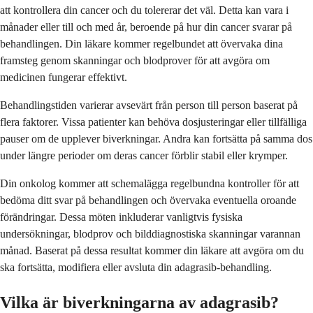
att kontrollera din cancer och du tolererar det väl. Detta kan vara i
månader eller till och med år, beroende på hur din cancer svarar på
behandlingen. Din läkare kommer regelbundet att övervaka dina
framsteg genom skanningar och blodprover för att avgöra om
medicinen fungerar effektivt.
Behandlingstiden varierar avsevärt från person till person baserat på
flera faktorer. Vissa patienter kan behöva dosjusteringar eller tillfälliga
pauser om de upplever biverkningar. Andra kan fortsätta på samma dos
under längre perioder om deras cancer förblir stabil eller krymper.
Din onkolog kommer att schemalägga regelbundna kontroller för att
bedöma ditt svar på behandlingen och övervaka eventuella oroande
förändringar. Dessa möten inkluderar vanligtvis fysiska
undersökningar, blodprov och bilddiagnostiska skanningar varannan
månad. Baserat på dessa resultat kommer din läkare att avgöra om du
ska fortsätta, modifiera eller avsluta din adagrasib-behandling.
Vilka är biverkningarna av adagrasib?