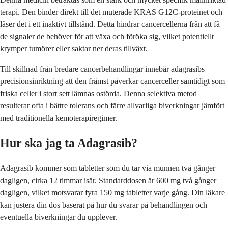
terapi. Den binder direkt till det muterade KRAS G12C-proteinet och
låser det i ett inaktivt tillstånd. Detta hindrar cancercellerna från att få
de signaler de behöver för att växa och föröka sig, vilket potentiellt
krymper tumörer eller saktar ner deras tillväxt.
Till skillnad från bredare cancerbehandlingar innebär adagrasibs
precisionsinriktning att den främst påverkar cancerceller samtidigt som
friska celler i stort sett lämnas ostörda. Denna selektiva metod
resulterar ofta i bättre tolerans och färre allvarliga biverkningar jämfört
med traditionella kemoterapiregimer.
Hur ska jag ta Adagrasib?
Adagrasib kommer som tabletter som du tar via munnen två gånger
dagligen, cirka 12 timmar isär. Standarddosen är 600 mg två gånger
dagligen, vilket motsvarar fyra 150 mg tabletter varje gång. Din läkare
kan justera din dos baserat på hur du svarar på behandlingen och
eventuella biverkningar du upplever.