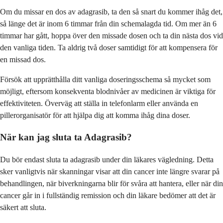
Om du missar en dos av adagrasib, ta den så snart du kommer ihåg det,
så länge det är inom 6 timmar från din schemalagda tid. Om mer än 6
timmar har gått, hoppa över den missade dosen och ta din nästa dos vid
den vanliga tiden. Ta aldrig två doser samtidigt för att kompensera för
en missad dos.
Försök att upprätthålla ditt vanliga doseringsschema så mycket som
möjligt, eftersom konsekventa blodnivåer av medicinen är viktiga för
effektiviteten. Överväg att ställa in telefonlarm eller använda en
pillerorganisatör för att hjälpa dig att komma ihåg dina doser.
När kan jag sluta ta Adagrasib?
Du bör endast sluta ta adagrasib under din läkares vägledning. Detta
sker vanligtvis när skanningar visar att din cancer inte längre svarar på
behandlingen, när biverkningarna blir för svåra att hantera, eller när din
cancer går in i fullständig remission och din läkare bedömer att det är
säkert att sluta.