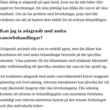
Sluta aldrig ta adagrasib på egen hand, även om du mår bättre eller
upplever biverkningar. Att sluta plötsligt kan tillåta din cancer att växa
snabbare. Om du har problem med biverkningar, prata med ditt
vårdteam om sätt att hantera dem istället för att avbryta behandlingen.
Kan jag ta adagrasib med andra
cancerbehandlingar?
Adagrasib används ofta som en enskild agent, men din läkare kan
kombinera det med andra behandlingar beroende på din specifika
situation. Vissa patienter får det tillsammans med stödjande läkemedel
eller strålbehandling till specifika områden där cancern har spridit sig.
Att kombinera adagrasib med andra cancerläkemedel kräver noggrann
planering och övervakning, eftersom interaktioner kan påverka hur väl
varje läkemedel fungerar eller öka biverkningarna. Din onkolog
kommer att utforma en behandlingsplan som maximerar fördelarna
samtidigt som riskerna minimeras baserat på den senaste forskningen
och dina individuella behov.