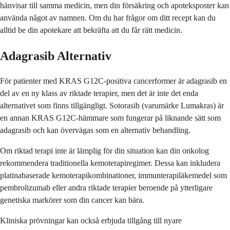
hänvisar till samma medicin, men din försäkring och apoteksposter kan
använda något av namnen. Om du har frågor om ditt recept kan du
alltid be din apotekare att bekräfta att du får rätt medicin.
Adagrasib Alternativ
För patienter med KRAS G12C-positiva cancerformer är adagrasib en
del av en ny klass av riktade terapier, men det är inte det enda
alternativet som finns tillgängligt. Sotorasib (varumärke Lumakras) är
en annan KRAS G12C-hämmare som fungerar på liknande sätt som
adagrasib och kan övervägas som en alternativ behandling.
Om riktad terapi inte är lämplig för din situation kan din onkolog
rekommendera traditionella kemoterapiregimer. Dessa kan inkludera
platinabaserade kemoterapikombinationer, immunterapiläkemedel som
pembrolizumab eller andra riktade terapier beroende på ytterligare
genetiska markörer som din cancer kan bära.
Kliniska prövningar kan också erbjuda tillgång till nyare