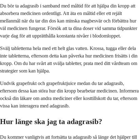
Du bör ta adagrasib i samband med måltid för att hjälpa din kropp att
absorbera medicinen ordentligt. Att äta en måltid eller ett rejält
mellanmål när du tar din dos kan minska magbesvär och förbättra hur
väl medicinen fungerar. Försök att ta dina doser vid samma tidpunkter
varje dag för att upprätthålla konstanta nivåer i blodomloppet.
Svälj tabletterna hela med ett helt glas vatten. Krossa, tugga eller dela
inte tabletterna, eftersom detta kan påverka hur medicinen frisätts i din
kropp. Om du har svårt att svälja tabletter, prata med ditt vårdteam om
strategier som kan hjälpa.
Undvik grapefrukt och grapefruktjuice medan du tar adagrasib,
eftersom dessa kan störa hur din kropp bearbetar medicinen. Informera
också din läkare om andra mediciner eller kosttillskott du tar, eftersom
vissa kan interagera med adagrasib.
Hur länge ska jag ta adagrasib?
Du kommer vanligtvis att fortsätta ta adagrasib så länge det hjälper till