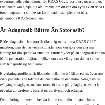
experimentella behandlingar för KRAS G12C-positiva cancerformer.
Din läkare kan hjälpa dig att utforska om du kan dra nytta av att delta i
forskningsstudier som testar kombinationsterapier eller nästa
generations KRAS-hämmare.
Är Adagrasib Bättre Än Sotorasib?
Både adagrasib och sotorasib riktar sig mot samma KRAS G12C-
mutation, men de har vissa skillnader som kan göra den ena mer
lämplig för din specifika situation. Studier tyder på att adagrasib kan ha
bättre penetration i hjärnan, vilket kan vara viktigt om du har cancer
som har spridit sig till hjärnan.
Biverkningsprofilerna är liknande mellan de två läkemedlen, även om
vissa patienter kan tolerera det ena bättre än det andra. Adagrasib tas
två gånger dagligen, medan sotorasib tas en gång dagligen, vilket kan
påverka din preferens baserat på din livsstil och schema.
Din onkolog kommer att beakta faktorer som din allmänna hälsa,