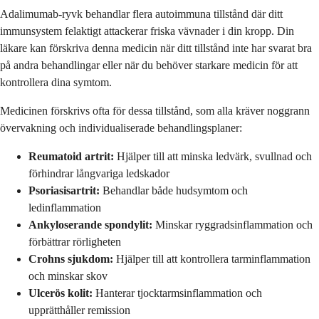
Adalimumab-ryvk behandlar flera autoimmuna tillstånd där ditt
immunsystem felaktigt attackerar friska vävnader i din kropp. Din
läkare kan förskriva denna medicin när ditt tillstånd inte har svarat bra
på andra behandlingar eller när du behöver starkare medicin för att
kontrollera dina symtom.
Medicinen förskrivs ofta för dessa tillstånd, som alla kräver noggrann
övervakning och individualiserade behandlingsplaner:
Reumatoid artrit:
Hjälper till att minska ledvärk, svullnad och
förhindrar långvariga ledskador
Psoriasisartrit:
Behandlar både hudsymtom och
ledinflammation
Ankyloserande spondylit:
Minskar ryggradsinflammation och
förbättrar rörligheten
Crohns sjukdom:
Hjälper till att kontrollera tarminflammation
och minskar skov
Ulcerös kolit:
Hanterar tjocktarmsinflammation och
upprätthåller remission