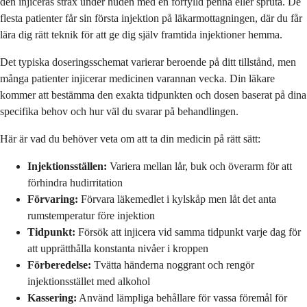
den injiceras strax under huden med en förfylld penna eller spruta. De
flesta patienter får sin första injektion på läkarmottagningen, där du får
lära dig rätt teknik för att ge dig själv framtida injektioner hemma.
Det typiska doseringsschemat varierar beroende på ditt tillstånd, men
många patienter injicerar medicinen varannan vecka. Din läkare
kommer att bestämma den exakta tidpunkten och dosen baserat på dina
specifika behov och hur väl du svarar på behandlingen.
Här är vad du behöver veta om att ta din medicin på rätt sätt:
Injektionsställen:
Variera mellan lår, buk och överarm för att
förhindra hudirritation
Förvaring:
Förvara läkemedlet i kylskåp men låt det anta
rumstemperatur före injektion
Tidpunkt:
Försök att injicera vid samma tidpunkt varje dag för
att upprätthålla konstanta nivåer i kroppen
Förberedelse:
Tvätta händerna noggrant och rengör
injektionsstället med alkohol
Kassering:
Använd lämpliga behållare för vassa föremål för