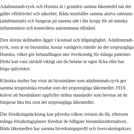
Adalimumab-ryvk och Humira är i grunden samma läkemedel när det
gäller effektivitet och säkerhet. Båda innehåller samma aktiva substans
(adalimumab) och fungerar på samma sätt i din kropp för att minska
inflammation och kontrollera autoimmuna tillstånd.
Den största skillnaden ligger i kostnad och tillgänglighet. Adalimumab-
ryvk, som är en biosimilar, kostar vanligtvis mindre än det ursprungliga
Humira, vilket gör behandlingen mer överkomlig för många patienter.
Detta kan vara särskilt viktigt om du betalar ur egen ficka eller har
höga självrisker.
Kliniska studier har visat att biosimilarer som adalimumab-ryvk ger
samma terapeutiska resultat som det ursprungliga läkemedlet. FDA
kräver att biosimilarer uppfyller strikta standarder som bevisar att de
fungerar lika bra som det ursprungliga läkemedlet.
Din försäkringstäckning kan påverka vilken version du får, eftersom
många försäkringsplaner föredrar de billigare biosimilaralternativen.
Båda läkemedlen har samma biverkningsprofil och övervakningskrav,