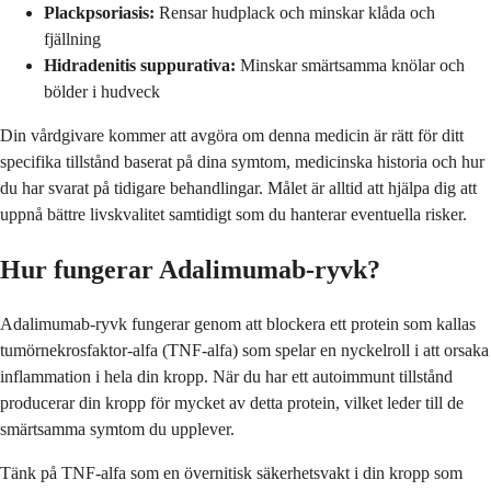
Plackpsoriasis:
Rensar hudplack och minskar klåda och
fjällning
Hidradenitis suppurativa:
Minskar smärtsamma knölar och
bölder i hudveck
Din vårdgivare kommer att avgöra om denna medicin är rätt för ditt
specifika tillstånd baserat på dina symtom, medicinska historia och hur
du har svarat på tidigare behandlingar. Målet är alltid att hjälpa dig att
uppnå bättre livskvalitet samtidigt som du hanterar eventuella risker.
Hur fungerar Adalimumab-ryvk?
Adalimumab-ryvk fungerar genom att blockera ett protein som kallas
tumörnekrosfaktor-alfa (TNF-alfa) som spelar en nyckelroll i att orsaka
inflammation i hela din kropp. När du har ett autoimmunt tillstånd
producerar din kropp för mycket av detta protein, vilket leder till de
smärtsamma symtom du upplever.
Tänk på TNF-alfa som en övernitisk säkerhetsvakt i din kropp som