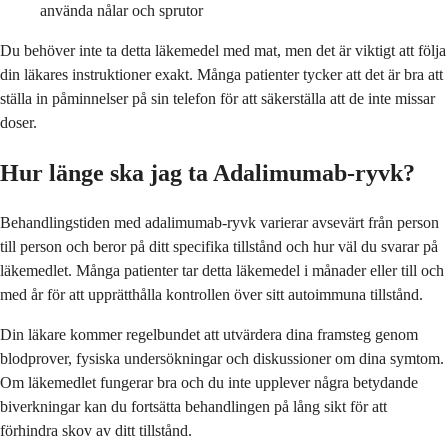
använda nålar och sprutor
Du behöver inte ta detta läkemedel med mat, men det är viktigt att följa
din läkares instruktioner exakt. Många patienter tycker att det är bra att
ställa in påminnelser på sin telefon för att säkerställa att de inte missar
doser.
Hur länge ska jag ta Adalimumab-ryvk?
Behandlingstiden med adalimumab-ryvk varierar avsevärt från person
till person och beror på ditt specifika tillstånd och hur väl du svarar på
läkemedlet. Många patienter tar detta läkemedel i månader eller till och
med år för att upprätthålla kontrollen över sitt autoimmuna tillstånd.
Din läkare kommer regelbundet att utvärdera dina framsteg genom
blodprover, fysiska undersökningar och diskussioner om dina symtom.
Om läkemedlet fungerar bra och du inte upplever några betydande
biverkningar kan du fortsätta behandlingen på lång sikt för att
förhindra skov av ditt tillstånd.