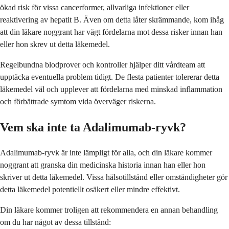
ökad risk för vissa cancerformer, allvarliga infektioner eller
reaktivering av hepatit B. Även om detta låter skrämmande, kom ihåg
att din läkare noggrant har vägt fördelarna mot dessa risker innan han
eller hon skrev ut detta läkemedel.
Regelbundna blodprover och kontroller hjälper ditt vårdteam att
upptäcka eventuella problem tidigt. De flesta patienter tolererar detta
läkemedel väl och upplever att fördelarna med minskad inflammation
och förbättrade symtom vida överväger riskerna.
Vem ska inte ta Adalimumab-ryvk?
Adalimumab-ryvk är inte lämpligt för alla, och din läkare kommer
noggrant att granska din medicinska historia innan han eller hon
skriver ut detta läkemedel. Vissa hälsotillstånd eller omständigheter gör
detta läkemedel potentiellt osäkert eller mindre effektivt.
Din läkare kommer troligen att rekommendera en annan behandling
om du har något av dessa tillstånd: