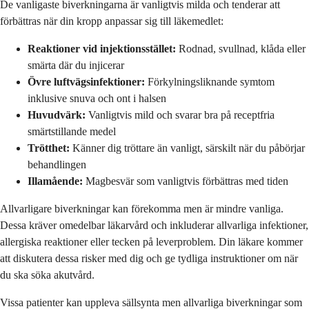
De vanligaste biverkningarna är vanligtvis milda och tenderar att
förbättras när din kropp anpassar sig till läkemedlet:
Reaktioner vid injektionsstället:
Rodnad, svullnad, klåda eller
smärta där du injicerar
Övre luftvägsinfektioner:
Förkylningsliknande symtom
inklusive snuva och ont i halsen
Huvudvärk:
Vanligtvis mild och svarar bra på receptfria
smärtstillande medel
Trötthet:
Känner dig tröttare än vanligt, särskilt när du påbörjar
behandlingen
Illamående:
Magbesvär som vanligtvis förbättras med tiden
Allvarligare biverkningar kan förekomma men är mindre vanliga.
Dessa kräver omedelbar läkarvård och inkluderar allvarliga infektioner,
allergiska reaktioner eller tecken på leverproblem. Din läkare kommer
att diskutera dessa risker med dig och ge tydliga instruktioner om när
du ska söka akutvård.
Vissa patienter kan uppleva sällsynta men allvarliga biverkningar som