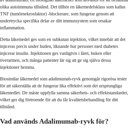
olika autoimmuna tillstånd. Det tillhör en läkemedelsklass som kallas
TNF (tumörnekrosfaktor) -blockerare, som fungerar genom att
undertrycka specifika delar av ditt immunsystem som orsakar
inflammation.
Detta läkemedel ges som en subkutan injektion, vilket innebär att det
injiceras precis under huden, liknande hur personer med diabetes
injicerar insulin. Injektionen ges vanligtvis i låret, buken eller
överarmen, och många patienter lär sig att ge sig själva dessa
injektioner hemma.
Biosimilar läkemedel som adalimumab-ryvk genomgår rigorösa tester
för att säkerställa att de fungerar lika effektivt som det ursprungliga
läkemedlet. De måste uppfylla samma säkerhets- och effektstandarder,
vilket ger dig förtroende för att du får kvalitetsbehandling för ditt
tillstånd.
Vad används Adalimumab-ryvk för?