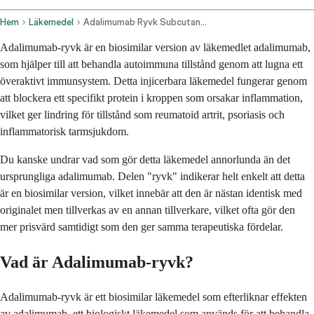
Hem
Läkemedel
Adalimumab Ryvk Subcutaneous Route
Adalimumab-ryvk är en biosimilar version av läkemedlet adalimumab,
som hjälper till att behandla autoimmuna tillstånd genom att lugna ett
överaktivt immunsystem. Detta injicerbara läkemedel fungerar genom
att blockera ett specifikt protein i kroppen som orsakar inflammation,
vilket ger lindring för tillstånd som reumatoid artrit, psoriasis och
inflammatorisk tarmsjukdom.
Du kanske undrar vad som gör detta läkemedel annorlunda än det
ursprungliga adalimumab. Delen "ryvk" indikerar helt enkelt att detta
är en biosimilar version, vilket innebär att den är nästan identisk med
originalet men tillverkas av en annan tillverkare, vilket ofta gör den
mer prisvärd samtidigt som den ger samma terapeutiska fördelar.
Vad är Adalimumab-ryvk?
Adalimumab-ryvk är ett biosimilar läkemedel som efterliknar effekten
av adalimumab, ett biologiskt läkemedel som används för att behandla