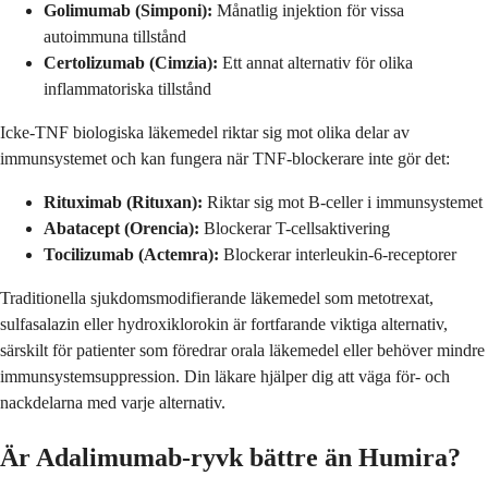
Golimumab (Simponi):
Månatlig injektion för vissa
autoimmuna tillstånd
Certolizumab (Cimzia):
Ett annat alternativ för olika
inflammatoriska tillstånd
Icke-TNF biologiska läkemedel riktar sig mot olika delar av
immunsystemet och kan fungera när TNF-blockerare inte gör det:
Rituximab (Rituxan):
Riktar sig mot B-celler i immunsystemet
Abatacept (Orencia):
Blockerar T-cellsaktivering
Tocilizumab (Actemra):
Blockerar interleukin-6-receptorer
Traditionella sjukdomsmodifierande läkemedel som metotrexat,
sulfasalazin eller hydroxiklorokin är fortfarande viktiga alternativ,
särskilt för patienter som föredrar orala läkemedel eller behöver mindre
immunsystemsuppression. Din läkare hjälper dig att väga för- och
nackdelarna med varje alternativ.
Är Adalimumab-ryvk bättre än Humira?