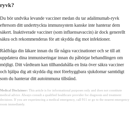
ryvk?
Du bör undvika levande vacciner medan du tar adalimumab-ryvk
eftersom ditt undertryckta immunsystem kanske inte hanterar dem
säkert. Inaktiverade vacciner (som influensavaccin) är dock generellt
säkra och rekommenderas för att skydda dig mot infektioner.
Rådfråga din läkare innan du får några vaccinationer och se till att
uppdatera dina immuniseringar innan du påbörjar behandlingen om
möjligt. Ditt vårdteam kan tillhandahålla en lista över säkra vacciner
och hjälpa dig att skydda dig mot förebyggbara sjukdomar samtidigt
som du hanterar ditt autoimmuna tillstånd.
Medical Disclaimer:
This article is for informational purposes only and does not constitute
medical advice. Always consult a qualified healthcare provider for diagnosis and treatment
decisions. If you are experiencing a medical emergency, call 911 or go to the nearest emergency
room immediately.