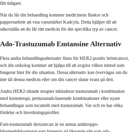
fått tidigare.
När du får din behandling kommer medicinens flaskor och
pappersarbete att visa varumärket Kadcyla. Detta hjälper till att
säkerställa att du får rätt medicin för din specifika typ av cancer.
Ado-Trastuzumab Emtansine Alternativ
Flera andra behandlingsalternativ finns för HER2-positiv bröstcancer,
och din onkolog kommer att hjälpa till att avgöra vilken metod som
fungerar bäst för din situation. Dessa alternativ kan övervägas om du
inte tål denna medicin eller om din cancer slutar svara på den.
Andra HER2-riktade terapier inkluderar trastuzumab i kombination
med kemoterapi, pertuzumab-baserade kombinationer eller nyare
behandlingar som tucatinib med trastuzumab. Var och en har olika
fördelar och biverkningsprofiler.
Fam-trastuzumab deruxtecan är en annan antikropps-
läkemedelskonjugat som fungerar på liknande sätt som ado-