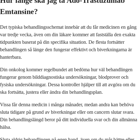
Hur länge ska jag ta Ado-Trastuzumab
Emtansine?
Det typiska behandlingsschemat innebär att du får medicinen en gång
var tredje vecka, även om din läkare kommer att fastställa den exakta
tidpunkten baserat på din specifika situation. De flesta fortsätter
behandlingen så länge den fungerar effektivt och biverkningarna är
hanterbara.
Din onkolog kommer regelbundet att bedöma hur väl behandlingen
fungerar genom bilddiagnostiska undersökningar, blodprover och
fysiska undersökningar. Dessa kontroller hjälper till att avgöra om du
ska fortsätta, justera eller ändra din behandlingsplan.
Vissa får denna medicin i många månader, medan andra kan behöva
sluta tidigare på grund av biverkningar eller om cancern slutar svara.
Din behandlingslängd beror på ditt individuella svar och din allmänna
hälsa.
Sluta aldrig behandlingen på egen hand, även om du mår bättre eller