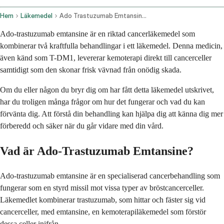
Hem
Läkemedel
Ado Trastuzumab Emtansine Intravenous Route
Ado-trastuzumab emtansine är en riktad cancerläkemedel som
kombinerar två kraftfulla behandlingar i ett läkemedel. Denna medicin,
även känd som T-DM1, levererar kemoterapi direkt till cancerceller
samtidigt som den skonar frisk vävnad från onödig skada.
Om du eller någon du bryr dig om har fått detta läkemedel utskrivet,
har du troligen många frågor om hur det fungerar och vad du kan
förvänta dig. Att förstå din behandling kan hjälpa dig att känna dig mer
förberedd och säker när du går vidare med din vård.
Vad är Ado-Trastuzumab Emtansine?
Ado-trastuzumab emtansine är en specialiserad cancerbehandling som
fungerar som en styrd missil mot vissa typer av bröstcancerceller.
Läkemedlet kombinerar trastuzumab, som hittar och fäster sig vid
cancerceller, med emtansine, en kemoterapiläkemedel som förstör
dessa celler inifrån.