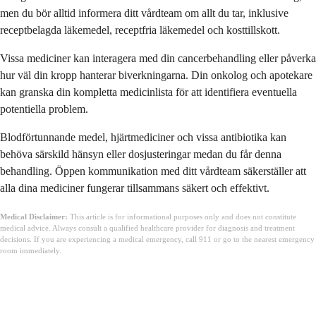
men du bör alltid informera ditt vårdteam om allt du tar, inklusive
receptbelagda läkemedel, receptfria läkemedel och kosttillskott.
Vissa mediciner kan interagera med din cancerbehandling eller påverka
hur väl din kropp hanterar biverkningarna. Din onkolog och apotekare
kan granska din kompletta medicinlista för att identifiera eventuella
potentiella problem.
Blodförtunnande medel, hjärtmediciner och vissa antibiotika kan
behöva särskild hänsyn eller dosjusteringar medan du får denna
behandling. Öppen kommunikation med ditt vårdteam säkerställer att
alla dina mediciner fungerar tillsammans säkert och effektivt.
Medical Disclaimer:
This article is for informational purposes only and does not constitute
medical advice. Always consult a qualified healthcare provider for diagnosis and treatment
decisions. If you are experiencing a medical emergency, call 911 or go to the nearest emergency
room immediately.