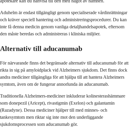
apotekare kan du hänvisa till den med något av namnen.
Aduhelm är endast tillgängligt genom specialiserade vårdinrättningar
och kräver speciell hantering och administreringsprocedurer. Du kan
inte få denna medicin genom vanliga detaljhandelsapotek, eftersom
den måste beredas och administreras i kliniska miljöer.
Alternativ till aducanumab
För närvarande finns det begränsade alternativ till aducanumab för att
rikta in sig på amyloidplack vid Alzheimers sjukdom. Det finns dock
andra mediciner tillgängliga för att hjälpa till att hantera Alzheimers
symtom, även om de fungerar annorlunda än aducanumab.
Traditionella Alzheimers-mediciner inkluderar kolinesterashämmare
som donepezil (Aricept), rivastigmin (Exelon) och galantamin
(Razadyne). Dessa mediciner hjälper till med minnes- och
tankesymtom men riktar sig inte mot den underliggande
sjukdomsprocessen som aducanumab gör.