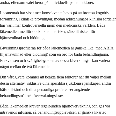
andra, eftersom valet beror på individuella patientfaktorer.
Lecanemab har visat mer konsekventa bevis på att bromsa kognitiv
försämring i kliniska prövningar, medan aducanumabs kliniska fördelar
har varit mer kontroversiella inom den medicinska världen. Båda
läkemedlen medför dock liknande risker, särskilt risken för
hjärnsvullnad och blödning.
Biverkningsprofilerna för båda läkemedlen är ganska lika, med ARIA
(hjärnsvullnad eller blödning) som en oro för båda behandlingarna.
Frekvensen och svårighetsgraden av dessa biverkningar kan variera
något mellan de två läkemedlen.
Din vårdgivare kommer att beakta flera faktorer när du väljer mellan
dessa alternativ, inklusive dina specifika sjukdomsegenskaper, andra
hälsotillstånd och dina personliga preferenser angående
behandlingsmål och övervakningskrav.
Båda läkemedlen kräver regelbunden hjärnövervakning och ges via
intravenös infusion, så behandlingsupplevelsen är ganska likartad.