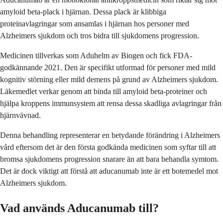
amyloid beta-plack i hjärnan. Dessa plack är klibbiga
proteinavlagringar som ansamlas i hjärnan hos personer med
Alzheimers sjukdom och tros bidra till sjukdomens progression.
Medicinen tillverkas som Aduhelm av Biogen och fick FDA-
godkännande 2021. Den är specifikt utformad för personer med mild
kognitiv störning eller mild demens på grund av Alzheimers sjukdom.
Läkemedlet verkar genom att binda till amyloid beta-proteiner och
hjälpa kroppens immunsystem att rensa dessa skadliga avlagringar från
hjärnvävnad.
Denna behandling representerar en betydande förändring i Alzheimers
vård eftersom det är den första godkända medicinen som syftar till att
bromsa sjukdomens progression snarare än att bara behandla symtom.
Det är dock viktigt att förstå att aducanumab inte är ett botemedel mot
Alzheimers sjukdom.
Vad används Aducanumab till?