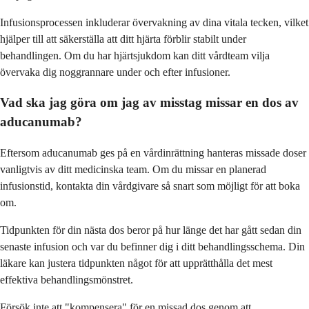
Infusionsprocessen inkluderar övervakning av dina vitala tecken, vilket
hjälper till att säkerställa att ditt hjärta förblir stabilt under
behandlingen. Om du har hjärtsjukdom kan ditt vårdteam vilja
övervaka dig noggrannare under och efter infusioner.
Vad ska jag göra om jag av misstag missar en dos av
aducanumab?
Eftersom aducanumab ges på en vårdinrättning hanteras missade doser
vanligtvis av ditt medicinska team. Om du missar en planerad
infusionstid, kontakta din vårdgivare så snart som möjligt för att boka
om.
Tidpunkten för din nästa dos beror på hur länge det har gått sedan din
senaste infusion och var du befinner dig i ditt behandlingsschema. Din
läkare kan justera tidpunkten något för att upprätthålla det mest
effektiva behandlingsmönstret.
Försök inte att "kompensera" för en missad dos genom att