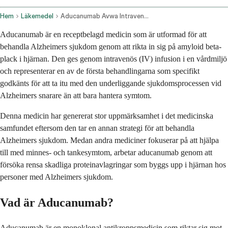
Hem
Läkemedel
Aducanumab Avwa Intravenous Route
Aducanumab är en receptbelagd medicin som är utformad för att
behandla Alzheimers sjukdom genom att rikta in sig på amyloid beta-
plack i hjärnan. Den ges genom intravenös (IV) infusion i en vårdmiljö
och representerar en av de första behandlingarna som specifikt
godkänts för att ta itu med den underliggande sjukdomsprocessen vid
Alzheimers snarare än att bara hantera symtom.
Denna medicin har genererat stor uppmärksamhet i det medicinska
samfundet eftersom den tar en annan strategi för att behandla
Alzheimers sjukdom. Medan andra mediciner fokuserar på att hjälpa
till med minnes- och tankesymtom, arbetar aducanumab genom att
försöka rensa skadliga proteinavlagringar som byggs upp i hjärnan hos
personer med Alzheimers sjukdom.
Vad är Aducanumab?
Aducanumab är en monoklonal antikroppsmedicin som riktar sig mot