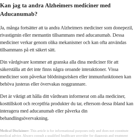
Kan jag ta andra Alzheimers mediciner med
Aducanumab?
Ja, många fortsätter att ta andra Alzheimers mediciner som donepezil,
rivastigmin eller memantin tillsammans med aducanumab. Dessa
mediciner verkar genom olika mekanismer och kan ofta användas
tillsammans på ett säkert sätt.
Din vårdgivare kommer att granska alla dina mediciner för att
säkerställa att det inte finns några oroande interaktioner. Vissa
mediciner som påverkar blödningsrisken eller immunfunktionen kan
behöva justeras eller övervakas noggrannare.
Det är viktigt att hålla ditt vårdteam informerat om alla mediciner,
kosttillskott och receptfria produkter du tar, eftersom dessa ibland kan
interagera med aducanumab eller påverka din
behandlingsövervakning.
Medical Disclaimer:
This article is for informational purposes only and does not constitute
medical advice. Always consult a qualified healthcare provider for diagnosis and treatment