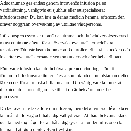
Aducanumab ges endast genom intravenös infusion på en
vårdinrättning, vanligtvis ett sjukhus eller ett specialiserat
infusionscenter. Du kan inte ta denna medicin hemma, eftersom den
kräver noggrann övervakning av utbildad vårdpersonal.
Infusionsprocessen tar ungefär en timme, och du behöver observeras i
minst en timme efteråt för att övervaka eventuella omedelbara
reaktioner. Ditt vårdteam kommer att kontrollera dina vitala tecken och
leta efter eventuella oroande symtom under och efter behandlingen.
Före varje infusion kan du behöva ta premedicineringar för att
förhindra infusionsreaktioner. Dessa kan inkludera antihistaminer eller
läkemedel för att minska inflammation. Din vårdgivare kommer att
diskutera detta med dig och se till att du är bekväm under hela
processen.
Du behöver inte fasta före din infusion, men det är en bra idé att äta en
lätt måltid i förväg och hålla dig välhydrerad. Att bära bekväma kläder
och ta med dig något för att hålla dig sysselsatt under infusionen kan
hjälpa till att göra upplevelsen trevligare.