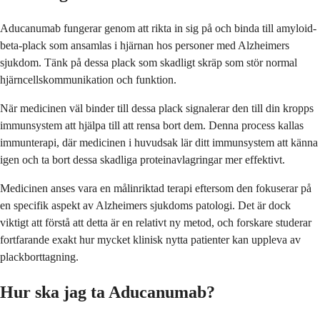
Aducanumab fungerar genom att rikta in sig på och binda till amyloid-
beta-plack som ansamlas i hjärnan hos personer med Alzheimers
sjukdom. Tänk på dessa plack som skadligt skräp som stör normal
hjärncellskommunikation och funktion.
När medicinen väl binder till dessa plack signalerar den till din kropps
immunsystem att hjälpa till att rensa bort dem. Denna process kallas
immunterapi, där medicinen i huvudsak lär ditt immunsystem att känna
igen och ta bort dessa skadliga proteinavlagringar mer effektivt.
Medicinen anses vara en målinriktad terapi eftersom den fokuserar på
en specifik aspekt av Alzheimers sjukdoms patologi. Det är dock
viktigt att förstå att detta är en relativt ny metod, och forskare studerar
fortfarande exakt hur mycket klinisk nytta patienter kan uppleva av
plackborttagning.
Hur ska jag ta Aducanumab?