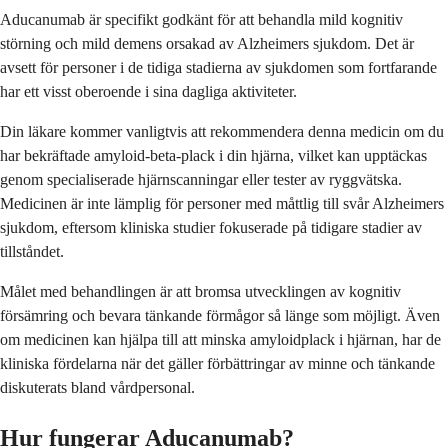
Aducanumab är specifikt godkänt för att behandla mild kognitiv
störning och mild demens orsakad av Alzheimers sjukdom. Det är
avsett för personer i de tidiga stadierna av sjukdomen som fortfarande
har ett visst oberoende i sina dagliga aktiviteter.
Din läkare kommer vanligtvis att rekommendera denna medicin om du
har bekräftade amyloid-beta-plack i din hjärna, vilket kan upptäckas
genom specialiserade hjärnscanningar eller tester av ryggvätska.
Medicinen är inte lämplig för personer med måttlig till svår Alzheimers
sjukdom, eftersom kliniska studier fokuserade på tidigare stadier av
tillståndet.
Målet med behandlingen är att bromsa utvecklingen av kognitiv
försämring och bevara tänkande förmågor så länge som möjligt. Även
om medicinen kan hjälpa till att minska amyloidplack i hjärnan, har de
kliniska fördelarna när det gäller förbättringar av minne och tänkande
diskuterats bland vårdpersonal.
Hur fungerar Aducanumab?