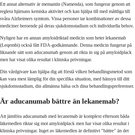
Ett annat alternativ är memantin (Namenda), som fungerar genom att
reglera hjärnans kemiska aktivitet och kan hjälpa till med måttliga till
svåra Alzheimers symtom. Vissa personer tar kombinationer av dessa
mediciner beroende på deras sjukdomsstadium och individuella behov.
Nyligen har en annan amyloidriktad medicin som heter lekanemab
(Leqembi) också fått FDA-godkännande. Denna medicin fungerar på
liknande sätt som aducanumab genom att rikta in sig på amyloidplack
men har visat olika resultat i kliniska prövningar.
Din vårdgivare kan hjälpa dig att förstå vilken behandlingsmetod som
kan vara mest lämplig för din specifika situation, med hänsyn till ditt
sjukdomsstadium, din allmänna hälsa och dina behandlingspreferenser.
Är aducanumab bättre än lekanemab?
Att jämföra aducanumab med lecanemab är komplext eftersom båda
läkemedlen riktar sig mot amyloidplack men har visat olika resultat i
kliniska prövningar. Inget av läkemedlen är definitivt "bättre" än det